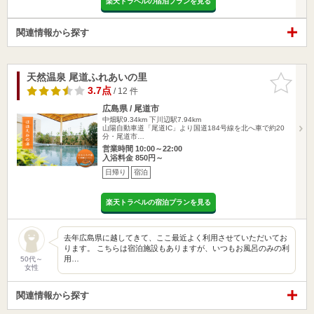
楽天トラベルの宿泊プランを見る
関連情報から探す
天然温泉 尾道ふれあいの里
お気に入
りに追加
3.7点
/ 12 件
広島県 / 尾道市
中畑駅9.34km
下川辺駅7.94km
山陽自動車道「尾道IC」より国道184号線を北へ車で約20
分・尾道市…
営業時間 10:00～22:00
入浴料金 850円～
日帰り
宿泊
楽天トラベルの宿泊プランを見る
去年広島県に越してきて、ここ最近よく利用させていただいてお
ります。 こちらは宿泊施設もありますが、いつもお風呂のみの利
用…
50代～
女性
関連情報から探す