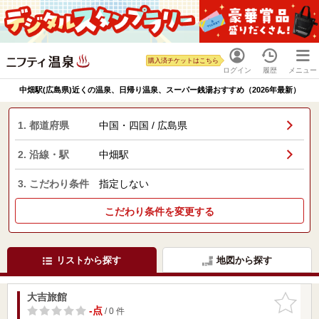
購入済チケットはこちら
ログイン
履歴
メニュー
中畑駅(広島県)近くの温泉、日帰り温泉、スーパー銭湯おすすめ（2026年最新）
1. 都道府県
中国・四国 / 広島県
2. 沿線・駅
中畑駅
3. こだわり条件
指定しない
こだわり条件を変更する
リストから探す
地図から探す
大吉旅館
お気に入
りに追加
-点
/ 0 件