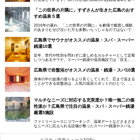
走る風景でも知られています。
厳島神社と原爆ドームの2つの世界文化遺産があり、年間を
「この世界の片隅に」すずさんが生きた広島のおす
通して多数の観光客が訪れます。工業都市として栄えた呉市
すめ温泉５選
や、坂の町・尾道市など、ゆっくり訪れたい町や観光スポッ
トがいっぱいの魅力的な県です。全国生産量1位のかきやレ
2016年の暮れ、「この世界の片隅に」を劇場で鑑賞し感動
モン、全国にファンが多い広島風お好み焼きなどのグルメも
のあまりむせび泣いた方も多数いらっしゃるのではないでし
充実。
ょうか。
温泉施設も多彩です。今回は、広島県でおすすめのスーパー
あの夏のヒロシマを生きた主人公すずさんの笑顔が、今もど
銭湯をご紹介します。
広島県でサウナがオススメの温泉・スパ・スーパー
こかに輝きつづけていることをふと思い浮かべます。
銭湯10選
そんな映画の舞台となった広島県呉市を中心に、広島のおす
すめ温泉施設をご紹介します！
近年、世代や性別を問わずに楽しめるカルチャーとして定着
しつつあるサウナ。スーパー銭湯や温浴施設では「目玉」と
して積極的にアピールしているお店も数多くあります。じん
わりと身体の内部を温めて発汗を促すサウナは、リフレッシ
広島県で岩盤浴がオススメの温泉・銭湯・スパ10選
ュ効果はもちろん、代謝が高まり健康や美容にも良い影響が
期待されます。今回はそんなサウナにこだわった、広島県内
身体の中の血液の巡りをより良くしてくれて、芯まで温まる
のオススメ温泉・銭湯・スパ10ヶ所を紹介させていただき
ことができる岩盤浴は、人気の温浴スポットのひとつ。
ます。
いつもよりも疲れた時や、心身共に癒されたい時にはおすす
めの場所です。
ここでは、温泉や銭湯と一緒に岩盤浴が楽しむことができ
マルチなニーズに対応する充実度か？唯一無二の個
る、広島県でオススメの温泉・銭湯・スパをご紹介していき
ます！
性派か？広島県で注目の温泉・スパ・スーパー銭湯
厳選5施設
ファミリーユースにコワーキング、温泉デートなどさまざま
なニーズに応えられる設備が整ったスーパー銭湯やスパも、
テーマに沿った世界観や息をのむようなオーシャンビューと
いった個性が魅力の温泉も、どちらも充実している広島県。
今回は、そんな広島県にある温浴施設のなかから、筆者が