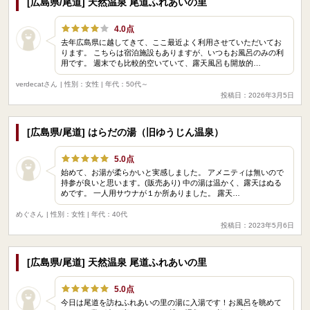
[広島県/尾道] 天然温泉 尾道ふれあいの里
4.0点
去年広島県に越してきて、ここ最近よく利用させていただいてお
ります。 こちらは宿泊施設もありますが、いつもお風呂のみの利
用です。 週末でも比較的空いていて、露天風呂も開放的…
verdecatさん
| 性別：女性 | 年代：50代～
投稿日：2026年3月5日
[広島県/尾道] はらだの湯（旧ゆうじん温泉）
5.0点
始めて、お湯が柔らかいと実感しました。 アメニティは無いので
持参が良いと思います。(販売あり) 中の湯は温かく、露天はぬる
めです。 一人用サウナが１か所ありました。 露天…
めぐさん
| 性別：女性 | 年代：40代
投稿日：2023年5月6日
[広島県/尾道] 天然温泉 尾道ふれあいの里
5.0点
今日は尾道を訪ねふれあいの里の湯に入湯です！お風呂を眺めて