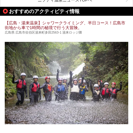
ニフティ温泉ニュースTOPへ
「一度訪ねてみたい」と気になっている魅力的な施設を5件
ピックアップして紹介します。
おすすめのアクティビティ情報
※2021/07/30時点の情報です。
【広島・湯来温泉】シャワークライミング、半日コース！広島市
街地から車で1時間の秘境で行う大冒険。
広島県 広島市佐伯区湯来町多田2563-1 湯来ロッジ隣