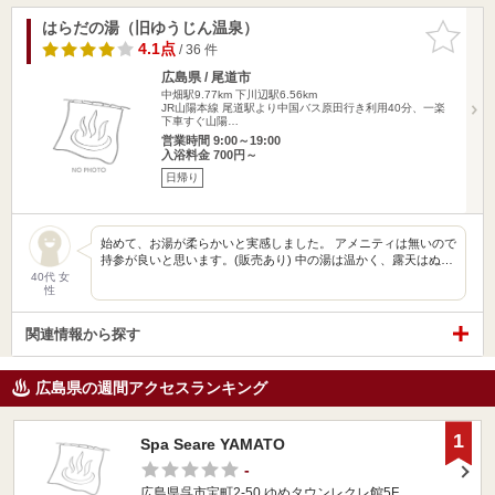
はらだの湯（旧ゆうじん温泉）
お気に入
りに追加
4.1点
/ 36 件
広島県 / 尾道市
中畑駅9.77km
下川辺駅6.56km
JR山陽本線 尾道駅より中国バス原田行き利用40分、一楽
下車すぐ山陽…
営業時間 9:00～19:00
入浴料金 700円～
日帰り
始めて、お湯が柔らかいと実感しました。 アメニティは無いので
持参が良いと思います。(販売あり) 中の湯は温かく、露天はぬ…
40代 女
性
関連情報から探す
広島県の週間アクセスランキング
1
Spa Seare YAMATO
-
広島県呉市宝町2-50 ゆめタウンレクレ館5F