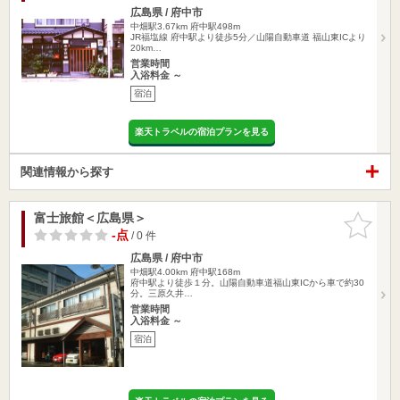
広島県 / 府中市
中畑駅3.67km
府中駅498m
JR福塩線 府中駅より徒歩5分／山陽自動車道 福山東ICより
20km…
営業時間
入浴料金 ～
宿泊
楽天トラベルの宿泊プランを見る
関連情報から探す
富士旅館＜広島県＞
お気に入
りに追加
-点
/ 0 件
広島県 / 府中市
中畑駅4.00km
府中駅168m
府中駅より徒歩１分。山陽自動車道福山東ICから車で約30
分。三原久井…
営業時間
入浴料金 ～
宿泊