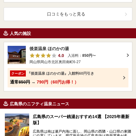
口コミをもっと見る
人気の施設
後楽温泉 ほのかの湯
4.0
入浴料：
850円
〜
岡山県岡山市北区奥田南町6-27
『後楽温泉 ほのかの湯』入館料60円引き
クーポン
通常
850円
→
790円（60円お得！）
広島県のニフティ温泉ニュース
広島県のスーパー銭湯おすすめ14選 【2025年最新
版】
広島県は南は瀬戸内海に面し、岡山県の西隣・山口県の東隣
に位置しています。県庁所在地の広島市内は路面電車が多数