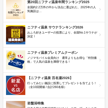
第20回ニフティ温泉年間ランキング2025
全国約2.2万件の中から頂点に選ばれた、2025年の人
気施設は…
ニフティ温泉 サウナランキング2026
おふろ好きユーザーの投票により、全国No.1サウナが
決定！
ニフティ温泉プレミアムクーポン
ノジマモバイル会員向け 通常よりもお得な「特別価
格」で人気の温泉を満喫できる！
【ニフティ温泉 百名湯2026】
行ってみたい施設に投票してプレゼントを当てよう！
（全10回開催 / 合計260名様）
岩盤浴特集