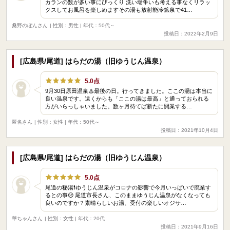
カランの数が多い事にびっくり 洗い場争いも考える事なくリラッ
クスしてお風呂を楽しめますその湯も放射能冷鉱泉で41…
桑野のぼんさん
| 性別：男性 | 年代：50代～
投稿日：2022年2月9日
[広島県/尾道] はらだの湯（旧ゆうじん温泉）
5.0点
9月30日原田温泉♨最後の日。行ってきました。ここの湯は本当に
良い温泉です。遠くからも「ここの湯は最高」と通っておられる
方がいらっしゃいました。数ヶ月待てば新たに開業する…
匿名さん
| 性別：女性 | 年代：50代～
投稿日：2021年10月4日
[広島県/尾道] はらだの湯（旧ゆうじん温泉）
5.0点
尾道の秘湯❗ゆうじん温泉がコロナの影響で今月いっぱいで廃業す
るとの事😥 尾道市長さん、このままゆうじん温泉がなくなっても
良いのですか？素晴らしいお湯、受付の楽しいオジサ…
華ちゃんさん
| 性別：女性 | 年代：20代
投稿日：2021年9月16日