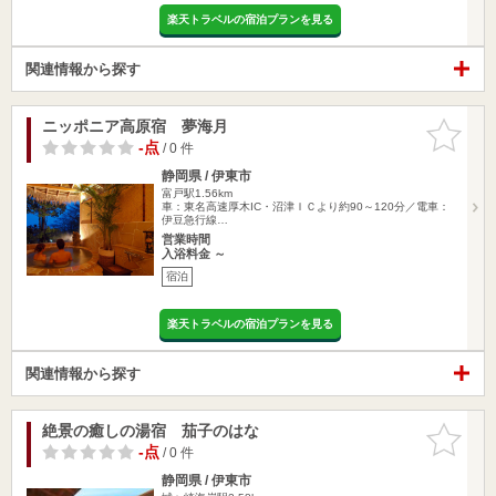
楽天トラベルの宿泊プランを見る
関連情報から探す
ニッポニア高原宿 夢海月
お気に入
りに追加
-点
/ 0 件
静岡県 / 伊東市
富戸駅1.56km
車：東名高速厚木IC・沼津ＩＣより約90～120分／電車：
伊豆急行線…
営業時間
入浴料金 ～
宿泊
楽天トラベルの宿泊プランを見る
関連情報から探す
絶景の癒しの湯宿 茄子のはな
お気に入
りに追加
-点
/ 0 件
静岡県 / 伊東市