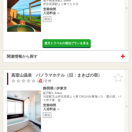
城ヶ崎海岸駅2.58km
伊豆高原駅より車で１０分
営業時間
入浴料金 ～
宿泊
楽天トラベルの宿泊プランを見る
関連情報から探す
高室山温泉 パノラマホテル（旧：まきばの宿）
お気に入
りに追加
-点
/ 0 件
静岡県 / 伊東市
富戸駅1.34km
川奈駅又は伊豆高原より車で約10分/東海バス「栗の原」バ
ス停下車、徒…
営業時間
入浴料金 ～
宿泊