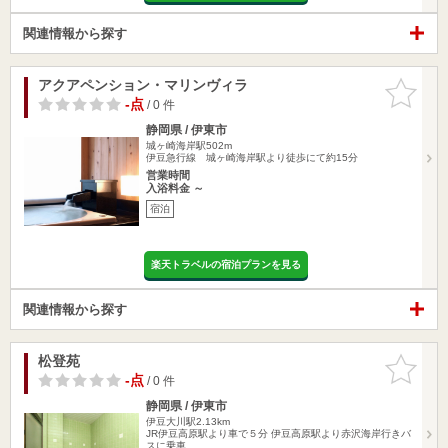
関連情報から探す
アクアペンション・マリンヴィラ
お気に入
りに追加
-点
/ 0 件
静岡県 / 伊東市
城ヶ崎海岸駅502m
伊豆急行線 城ヶ崎海岸駅より徒歩にて約15分
営業時間
入浴料金 ～
宿泊
楽天トラベルの宿泊プランを見る
関連情報から探す
松登苑
お気に入
りに追加
-点
/ 0 件
静岡県 / 伊東市
伊豆大川駅2.13km
JR伊豆高原駅より車で５分 伊豆高原駅より赤沢海岸行きバ
スに乗車、…