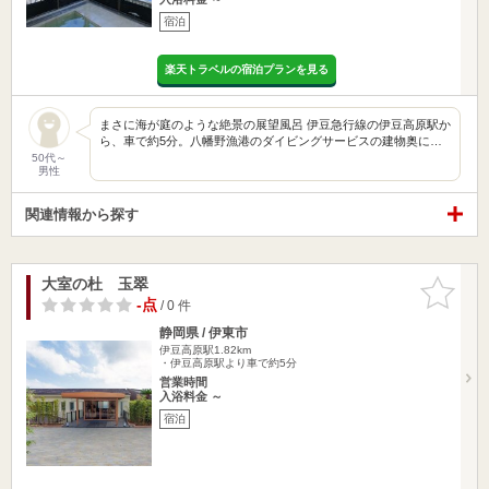
宿泊
楽天トラベルの宿泊プランを見る
まさに海が庭のような絶景の展望風呂 伊豆急行線の伊豆高原駅か
ら、車で約5分。八幡野漁港のダイビングサービスの建物奥に…
50代～
男性
関連情報から探す
大室の杜 玉翠
お気に入
りに追加
-点
/ 0 件
静岡県 / 伊東市
伊豆高原駅1.82km
・伊豆高原駅より車で約5分
営業時間
入浴料金 ～
宿泊