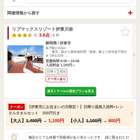
性
関連情報から探す
リブマックスリゾート伊東川奈
お気に入
りに追加
3.8点
/ 4 件
静岡県 / 伊東市
富戸駅2.02km
・「東京」駅から新幹線利用「熱海」駅より伊豆急下田行
きで約110分 …
営業時間 8:00～24:00
入浴料金 1,100円～
日帰り
宿泊
クーポンあり
楽天トラベルの宿泊プランを見る
【伊東市にお住まいの方限定！】日帰り温泉入浴料+レン
クーポン
タルタオルセット 300円引き
【大人】
1,400円
→
1,100円
【小人】
1,100円
→
800円
施設がとても綺麗で高級感があり良かったです。 緑に囲まれたロ