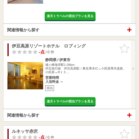
楽天トラベルの宿泊プランを見る
関連情報から探す
伊豆高原リゾートホテル ロブィング
お気に入
りに追加
-点
/ 0 件
静岡県 / 伊東市
城ヶ崎海岸駅1.08km
伊豆急行線 伊豆高原駅／東名厚木IC→小田原厚木道路、
小田原→R１３…
営業時間
入浴料金 ～
宿泊
楽天トラベルの宿泊プランを見る
関連情報から探す
ルネッサ赤沢
お気に入
りに追加
-点
/ 0 件