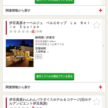
関連情報から探す
伊豆高原オーベルジュ ベルエキップ Ｌａ Ｂｅｌ
お気に入
ｌｅ Ｅｑｕｉｐｅ
りに追加
-点
/ 0 件
静岡県 / 伊東市
伊豆高原駅2.46km
伊豆高原駅よりお車で５分
営業時間
入浴料金 ～
宿泊
楽天トラベルの宿泊プランを見る
関連情報から探す
伊豆高原わんわんパラダイスホテル＆コテージ(旧ホテ
お気に入
ルアンビエント伊豆高原)
りに追加