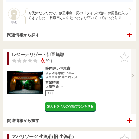
お天気だったので、伊豆半島一周のドライブの途中 お風呂に入っ
てきました。 日曜日なのに思ったより空いていてゆったり長…
匿名
関連情報から探す
レジーナリゾート伊豆無鄰
お気に入
りに追加
-点
/ 0 件
静岡県 / 伊東市
城ヶ崎海岸駅1.01km
伊豆高原駅 車で約７分
営業時間
入浴料金 ～
宿泊
楽天トラベルの宿泊プランを見る
関連情報から探す
アバリゾーツ 坐漁荘(旧 坐漁荘)
お気に入