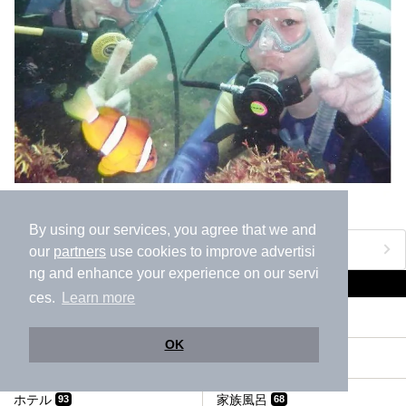
By using our services, you agree that we and
おすすめのアクティビティをもっと見る
our
partners
use cookies to improve advertisi
ng and enhance your experience on our servi
伊豆高原の人気テーマから探す
ces.
Learn more
宿泊
露天風呂
217
116
OK
貸切風呂、個室風呂
冷え性
97
97
ホテル
家族風呂
93
68