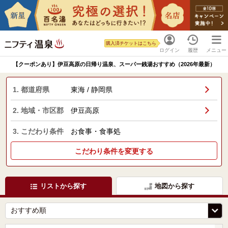
購入済チケットはこちら
ログイン
履歴
メニュー
【クーポンあり】伊豆高原の日帰り温泉、スーパー銭湯おすすめ（2026年最新）
1. 都道府県
東海 / 静岡県
2. 地域・市区郡
伊豆高原
3. こだわり条件
お食事・食事処
こだわり条件を変更する
リストから探す
地図から探す