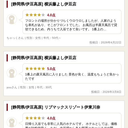
[静岡県/伊豆高原] 横浜藤よし伊豆店
4.0点
フロントの場所が分かりづらくウロウロしましたが、人家のよう
な表札があり、そこがフロントでした。 お風呂は半露天風呂で貸
切できるため、内うちで入浴できて良いです。 1番上の…
ちゃっくさん
| 性別：女性 | 年代：50代～
投稿日：2026年4月22日
[静岡県/伊豆高原] 横浜藤よし伊豆店
5.0点
1番上の露天風呂に入りました 景色が良く、温度もちょうど良かっ
たです
yuuさん
| 性別：女性 | 年代：30代
投稿日：2026年3月8日
[静岡県/伊豆高原] リブマックスリゾート伊東川奈
4.0点
日帰り入浴でも非常に人気のホテルです。 ホテルとしては、価格
帯が比較的安く、ただ、大浴場から各お部屋コテージまでの間