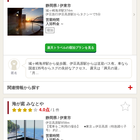
静岡県 / 伊東市
城ヶ崎海岸駅374m
伊豆急行伊豆高原駅からタクシーで5分
営業時間
入浴料金 ～
宿泊
楽天トラベルの宿泊プランを見る
城ヶ崎海岸駅から徒歩圏、伊豆高原駅からは送迎バス有。車なら
国道135号からスグの良好なアクセス。 露天は「満天の湯」
「月…
匿名
関連情報から探す
海が庭 みなとや
お気に入
りに追加
4.0点
/ 1 件
静岡県 / 伊東市
伊豆高原駅658m
【電車をご利用の場合】 ■東京→伊豆高原（特急踊り子
号） 約2…
営業時間
入浴料金 ～