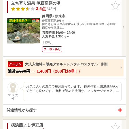
立ち寄り温泉 伊豆高原の湯
お気に入
りに追加
3.5点
/ 43 件
静岡県 / 伊東市
伊豆高原駅268m
伊豆急行線伊豆高原駅から徒歩5分田原厚木道路、小田原
西ICから国道1…
営業時間 10:00～24:00
入浴料金 1,300円～
日帰り
クーポンあり
大人入館料＋販売タオル＋レンタルバスタオル 割引
クーポン
通常
1,660円
→
1,400円（260円お得！）
お気に入りの温泉で毎月通っています。 館内何処も清潔感があっ
てとても良いです。 無料で読める漫画や、マッサージチェア、…
30代 女
性
関連情報から探す
横浜藤よし伊豆店
お気に入