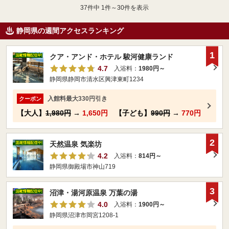
37
件中 1件～30件を表示
静岡県の週間アクセスランキング
1
クア・アンド・ホテル 駿河健康ランド
4.7
入浴料：
1980円～
静岡県静岡市清水区興津東町1234
入館料最大330円引き
クーポン
【大人】
1,980円
→
1,650円
【子ども】
990円
→
770円
2
天然温泉 気楽坊
4.2
入浴料：
814円～
静岡県御殿場市神山719
3
沼津・湯河原温泉 万葉の湯
4.0
入浴料：
1900円～
静岡県沼津市岡宮1208-1