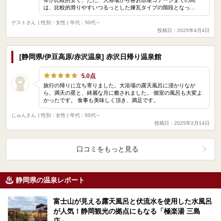
は、比較的滑りやすいつるっとした煉瓦タイプの階段となっ…
ゲストさん
| 性別：女性 | 年代：50代～
投稿日：2025年4月4日
[静岡県/伊豆高原/赤沢温泉] 赤沢日帰り温泉館
5.0点
旅行の帰りに立ち寄りました。大浴場の露天風呂に浸かりなが
ら、満天の星と、綺麗な月に癒されました。 個室の風呂も大変よ
かったです。 食事も美味しく頂き、満足です。
じゅんさん
| 性別：女性 | 年代：50代～
投稿日：2025年2月14日
口コミをもっと見る
静岡県の温泉レポート
富士山が見える露天風呂と伏流水を使用した水風呂
が人気！静岡観光の拠点にもなる「極楽湯 三島
店」