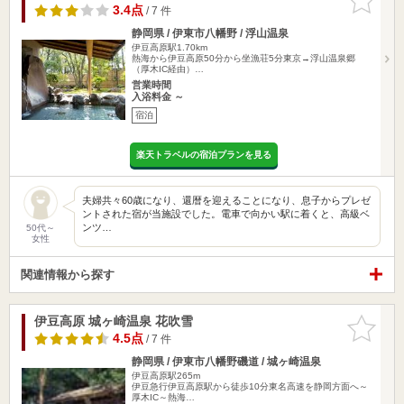
りに追加
3.4点
/ 7 件
静岡県 / 伊東市八幡野 / 浮山温泉
伊豆高原駅1.70km
熱海から伊豆高原50分から坐漁荘5分東京→浮山温泉郷
（厚木IC経由）…
営業時間
入浴料金 ～
宿泊
楽天トラベルの宿泊プランを見る
夫婦共々60歳になり、還暦を迎えることになり、息子からプレゼ
ントされた宿が当施設でした。電車で向かい駅に着くと、高級ベ
ンツ…
50代～
女性
関連情報から探す
伊豆高原 城ヶ崎温泉 花吹雪
お気に入
りに追加
4.5点
/ 7 件
静岡県 / 伊東市八幡野磯道 / 城ヶ崎温泉
伊豆高原駅265m
伊豆急行伊豆高原駅から徒歩10分東名高速を静岡方面へ～
厚木IC～熱海…