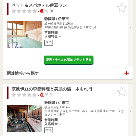
ペット＆スパホテル伊豆ワン
お気に入
りに追加
-点
/ 0 件
静岡県 / 伊東市
城ヶ崎海岸駅1.15km
JR伊豆急行線 伊豆高原駅より車で5分
営業時間
入浴料金 ～
宿泊
楽天トラベルの宿泊プランを見る
関連情報から探す
京風伊豆の季節料理と美肌の湯 木もれ日
お気に入
りに追加
-点
/ 0 件
静岡県 / 伊東市
伊豆高原駅2.01km
伊豆高原駅よりお車で約10分程。赤沢別荘地内です。又は
タクシーご利用…
営業時間
入浴料金 ～
宿泊