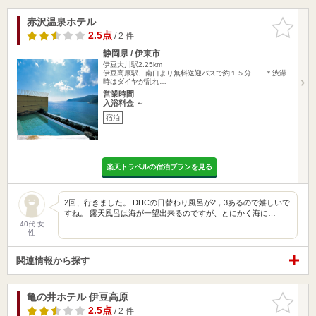
赤沢温泉ホテル
お気に入
りに追加
2.5点
/ 2 件
静岡県 / 伊東市
伊豆大川駅2.25km
伊豆高原駅、南口より無料送迎バスで約１５分 ＊渋滞
時はダイヤが乱れ…
営業時間
入浴料金 ～
宿泊
楽天トラベルの宿泊プランを見る
2回、行きました。 DHCの日替わり風呂が2，3あるので嬉しいで
すね。 露天風呂は海が一望出来るのですが、とにかく海に…
40代 女
性
関連情報から探す
亀の井ホテル 伊豆高原
お気に入
りに追加
2.5点
/ 2 件