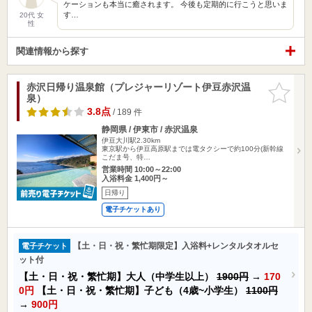
ケーションも本当に癒されます。 今後も定期的に行こうと思いま
す…
20代 女
性
関連情報から探す
赤沢日帰り温泉館（プレジャーリゾート伊豆赤沢温
お気に入
泉）
りに追加
3.8点
/ 189 件
静岡県 / 伊東市 / 赤沢温泉
伊豆大川駅2.30km
東京駅から伊豆高原駅までは電タクシーで約100分(新幹線
こだま号、特…
営業時間 10:00～22:00
入浴料金 1,400円～
日帰り
電子チケットあり
【土・日・祝・繁忙期限定】入浴料+レンタルタオルセ
電子チケット
ット付
【土・日・祝・繁忙期】大人（中学生以上）
1900円
→
170
0円
【土・日・祝・繁忙期】子ども（4歳~小学生）
1100円
→
900円