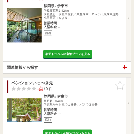
静岡県 / 伊東市
伊豆高原駅2.42km
伊豆急行 伊豆高原駅／東名厚木ＩＣ～小田原厚木道路
小田原西ＩＣより…
営業時間
入浴料金 ～
宿泊
楽天トラベルの宿泊プランを見る
関連情報から探す
ペンションいっぺき湖
お気に入
りに追加
-点
/ 0 件
静岡県 / 伊東市
富戸駅3.04km
伊東駅からお車で１５分、バスで３０分
営業時間
入浴料金 ～
宿泊
楽天トラベルの宿泊プランを見る