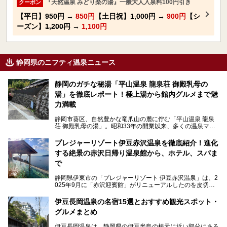
『天然温泉 みどり楽の湯』一般大人入泉料100円引き
クーポン
【平日】
950円
→
850円
【土日祝】
1,000円
→
900円
【シ
ーズン】
1,200円
→
1,100円
静岡県のニフティ温泉ニュース
静岡のガチな秘湯「平山温泉 龍泉荘 御殿乳母の
湯」を徹底レポート！極上湯から館内グルメまで魅
力満載
静岡市葵区、自然豊かな竜爪山の麓に佇む「平山温泉 龍泉
荘 御殿乳母の湯」。昭和33年の開業以来、多くの温泉マニ
アや地元の方々に愛され続けている、知る人ぞ知る鄙び系の
極上温泉です。お湯はもちろん、実はグルメも揃っているん
プレジャーリゾート伊豆赤沢温泉を徹底紹介！進化
です。多くのファンを持つ、その圧倒的なこだわりと魅力を
する絶景の赤沢日帰り温泉館から、ホテル、スパま
解説します。
で
静岡県伊東市の「プレジャーリゾート 伊豆赤沢温泉」は、2
025年9月に「赤沢迎賓館」がリニューアルしたのを皮切り
に、12月には「赤沢温泉ホテル」、「赤沢日帰り温泉
館」、「RED 28 HOTEL」がリニューアル。さらにこのあ
伊豆長岡温泉の名宿15選とおすすめ観光スポット・
とグランピング施設のGRAX EARTH FIELD（グラックスア
グルメまとめ
ースフィールド）、大型屋内アミューズメント施設のPLEA
SURE ARENA（プレジャーアリーナ）がぞくぞくオープン
伊豆長岡温泉は、静岡県の伊豆半島の根元に近い部分にある