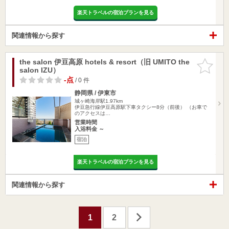
楽天トラベルの宿泊プランを見る
関連情報から探す
the salon 伊豆高原 hotels & resort（旧 UMITO the
お気に入
salon IZU）
りに追加
-点
/ 0 件
静岡県 / 伊東市
城ヶ崎海岸駅1.97km
伊豆急行線伊豆高原駅下車タクシー8分（前後） （お車で
のアクセスは…
営業時間
入浴料金 ～
宿泊
楽天トラベルの宿泊プランを見る
関連情報から探す
1
2