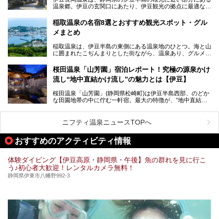
予定。
温泉郷。伊豆の玄関口にあたり、伊豆観光の拠点に最適な立
地です。首都圏や名古屋圏からのアクセスが良く、宿泊はも
温泉は海一望の絶景、伊豆の幸満載の食や、全天候型のレジ
ちろん日帰りでも楽しめるのが魅力です。
ャー施設など、現在リニューアルオープンしている施設を中
稲取温泉の名宿8選とおすすめ観光スポット・グル
心に、家族連れでも大人だけでも、おひとりさまでも多彩な
メまとめ
この記事では、伊豆長岡温泉の歴史や魅力、おすすめの宿を
楽しみ方ができる「プレジャーリゾート 伊豆赤沢温泉」を
ピックアップ。周辺の観光・グルメスポットや日帰りで入れ
じっくり紹介します！
稲取温泉は、伊豆半島の東側にある温泉地のひとつ。海と山
る温泉施設も紹介します！
に囲まれたこぢんまりとした街ながら、温泉あり、グルメあ
───
り、見どころも多彩にあり、と魅力たっぷりの場所です。東
提供元：株式会社カトープレジャーグループ【PR】
京からは約2時間30分、直通電車もありアクセスしやすいの
この記事はプレジャーリゾート 伊豆赤沢温泉のPR記事で
桜田温泉「山芳園」宿泊レポート！究極の源泉かけ
もうれしいところ。
す。
流し“地中直結かけ流し”の魅力とは【伊豆】
この記事では、稲取温泉での宿泊におすすめの宿や日帰りで
桜田温泉「山芳園」(静岡県松崎町)は伊豆半島西部、のどか
入れる温泉施設、チェックしたい観光スポットやアクティビ
な田園地帯の中に佇む一軒宿。最大の特徴が、“地中直結か
ティなどを一挙にまとめピックアップ。伊豆稲取温泉を訪れ
け流し”と呼ばれるこの宿独自の湯使い(温泉供給方法)です。
る際の参考にしてくださいね！
地下に眠る源泉を加水・加温・消毒無し、さらには途中過程
で空気にも触れさせることなく浴槽まで提供。「究極の源泉
ニフティ温泉ニュースTOPへ
かけ流し」と言っても決して過言ではありません。
今回、桜田温泉「山芳園」の“温泉”を中心に、その魅力を詳
おすすめのアクティビティ情報
細レポート。また口コミの評判も非常に高い宿であり、客室
や食事も併せて徹底紹介します！
体験ダイビング【伊豆高原・静岡県・午後】魚の群れを見に行こ
う♪初心者大歓迎！レンタルカメラ無料！
静岡県伊東市八幡野992-3