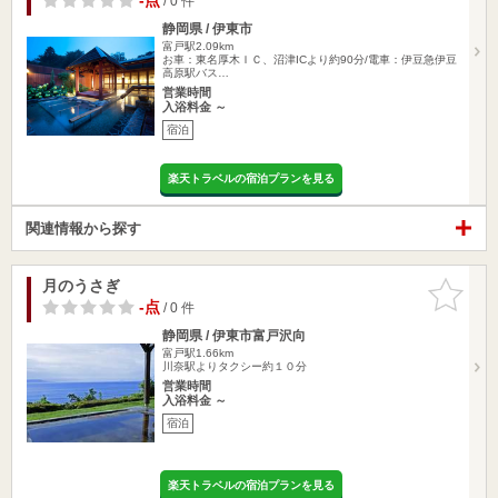
-点
/ 0 件
静岡県 / 伊東市
富戸駅2.09km
お車：東名厚木ＩＣ、沼津ICより約90分/電車：伊豆急伊豆
高原駅バス…
営業時間
入浴料金 ～
宿泊
楽天トラベルの宿泊プランを見る
関連情報から探す
月のうさぎ
お気に入
りに追加
-点
/ 0 件
静岡県 / 伊東市富戸沢向
富戸駅1.66km
川奈駅よりタクシー約１０分
営業時間
入浴料金 ～
宿泊
楽天トラベルの宿泊プランを見る