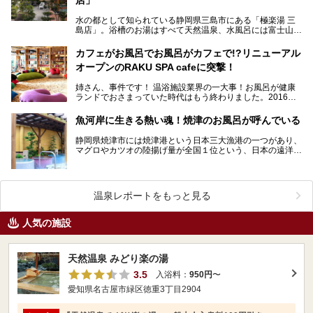
水の都として知られている静岡県三島市にある「極楽湯 三
島店」。浴槽のお湯はすべて天然温泉、水風呂には富士山の
伏流水を使用しています。お天気が良ければ露天風呂から…
カフェがお風呂でお風呂がカフェで!?リニューアル
オープンのRAKU SPA cafeに突撃！
姉さん、事件です！ 温浴施設業界の一大事！お風呂が健康
ランドでおさまっていた時代はもう終わりました。2016年8
月9日、「極楽湯 浜松佐鳴台店」がリニューアル…
魚河岸に生きる熱い魂！焼津のお風呂が呼んでいる
静岡県焼津市には焼津港という日本三大漁港の一つがあり、
マグロやカツオの陸揚げ量が全国１位という、日本の遠洋漁
業の大きな拠点とも言える場所でもあります。そう、海の…
温泉レポートをもっと見る
人気の施設
天然温泉 みどり楽の湯
3.5
入浴料：
950円
〜
愛知県名古屋市緑区徳重3丁目2904