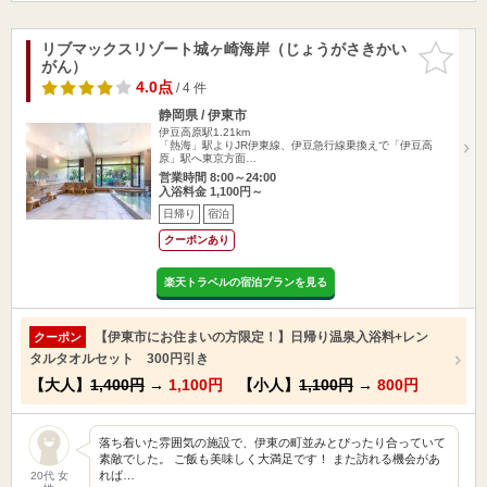
リブマックスリゾート城ヶ崎海岸（じょうがさきかい
お気に入
がん）
りに追加
4.0点
/ 4 件
静岡県 / 伊東市
伊豆高原駅1.21km
「熱海」駅よりJR伊東線、伊豆急行線乗換えで「伊豆高
原」駅へ東京方面…
営業時間 8:00～24:00
入浴料金 1,100円～
日帰り
宿泊
クーポンあり
楽天トラベルの宿泊プランを見る
【伊東市にお住まいの方限定！】日帰り温泉入浴料+レン
クーポン
タルタオルセット 300円引き
【大人】
1,400円
→
1,100円
【小人】
1,100円
→
800円
落ち着いた雰囲気の施設で、伊東の町並みとぴったり合っていて
素敵でした。 ご飯も美味しく大満足です！ また訪れる機会があ
れば…
20代 女