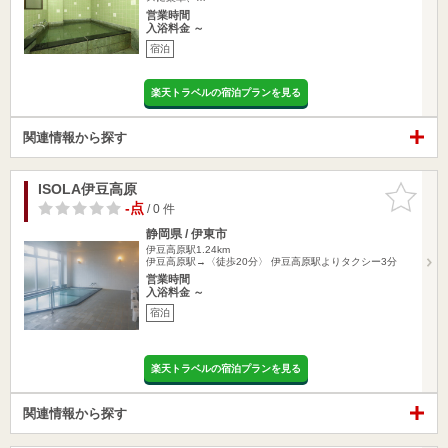
営業時間
入浴料金 ～
宿泊
楽天トラベルの宿泊プランを見る
関連情報から探す
ISOLA伊豆高原
お気に入
りに追加
-点
/ 0 件
静岡県 / 伊東市
伊豆高原駅1.24km
伊豆高原駅→〈徒歩20分〉 伊豆高原駅よりタクシー3分
営業時間
入浴料金 ～
宿泊
楽天トラベルの宿泊プランを見る
関連情報から探す