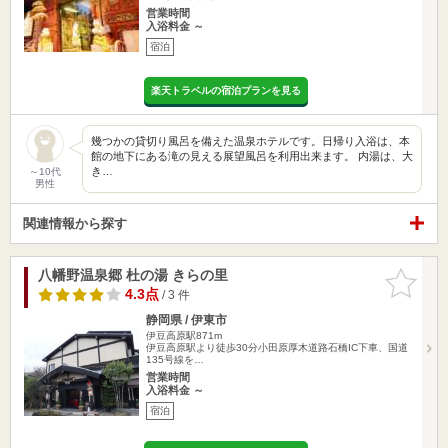
営業時間
入浴料金 ～
宿泊
楽天トラベルの宿泊プランを見る
幾つかの貸切り風呂を備えた温泉ホテルです。日帰り入浴は、本
館の地下にある滝の見える展望風呂を利用出来ます。 内湯は、大
き…
～10代
男性
関連情報から探す
八幡野温泉郷 杜の湯 きらの里
お気に入
りに追加
4.3点
/ 3 件
静岡県 / 伊東市
伊豆高原駅871m
伊豆高原駅より徒歩30分小田原厚木道路石橋IC下車、国道
135号線を…
営業時間
入浴料金 ～
宿泊