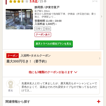
りに追加
3.8点
/ 15 件
静岡県 / 伊東市富戸
富戸駅1.38km
東京から新幹線で熱海駅下車、伊東線（伊豆急行線）乗り
換え、伊東駅より…
営業時間 11:00～19:00
入浴料金 1,500円～
日帰り
宿泊
クーポンあり
楽天トラベルの宿泊プランを見る
入浴料+タオルクーポン
クーポン
最大300円引き！（要予約）
他にも3種類のクーポンがあります
先週末友人と行って来ましたが、露天風呂もオーシャンビューで
景色がよくて、温泉はそれぞれ貸切タイプなので知ってるものだ
けで入…
匿名
関連情報から探す