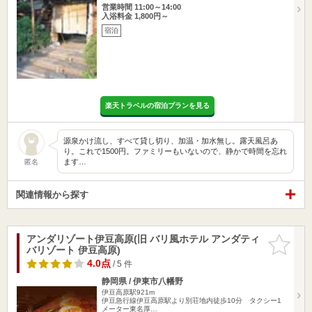
営業時間 11:00～14:00
入浴料金 1,800円～
宿泊
楽天トラベルの宿泊プランを見る
源泉かけ流し、すべて貸し切り、加温・加水無し。露天風呂あ
り。これで1500円。ファミリーもいないので、静かで時間を忘れ
ます…
匿名
関連情報から探す
アンダリゾート伊豆高原(旧 バリ風ホテル アンダティ
お気に入
バリゾート 伊豆高原)
りに追加
4.0点
/ 5 件
静岡県 / 伊東市八幡野
伊豆高原駅921m
伊豆急行線伊豆高原駅より別荘地内徒歩10分 タクシー1
メーター東名厚…