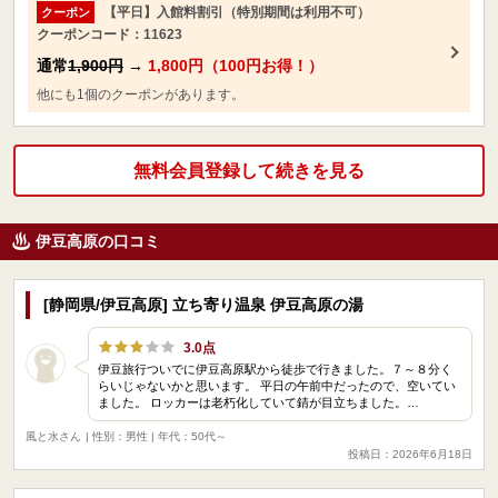
【平日】入館料割引（特別期間は利用不可）
クーポン
クーポンコード：11623
通常
1,900円
→
1,800円（100円お得！）
他にも1個のクーポンがあります。
無料会員登録して続きを見る
伊豆高原の口コミ
[静岡県/伊豆高原] 立ち寄り温泉 伊豆高原の湯
3.0点
伊豆旅行ついでに伊豆高原駅から徒歩で行きました。７～８分く
らいじゃないかと思います。 平日の午前中だったので、空いてい
ました。 ロッカーは老朽化していて錆が目立ちました。…
風と水さん
| 性別：男性 | 年代：50代～
投稿日：2026年6月18日