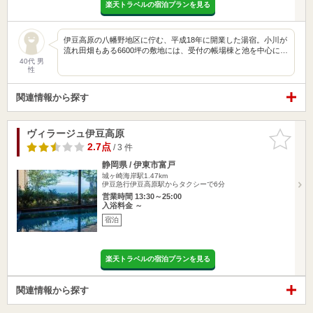
楽天トラベルの宿泊プランを見る
伊豆高原の八幡野地区に佇む、平成18年に開業した湯宿。小川が
流れ田畑もある6600坪の敷地には、受付の帳場棟と池を中心に…
40代 男
性
関連情報から探す
ヴィラージュ伊豆高原
お気に入
りに追加
2.7点
/ 3 件
静岡県 / 伊東市富戸
城ヶ崎海岸駅1.47km
伊豆急行伊豆高原駅からタクシーで6分
営業時間 13:30～25:00
入浴料金 ～
宿泊
楽天トラベルの宿泊プランを見る
関連情報から探す