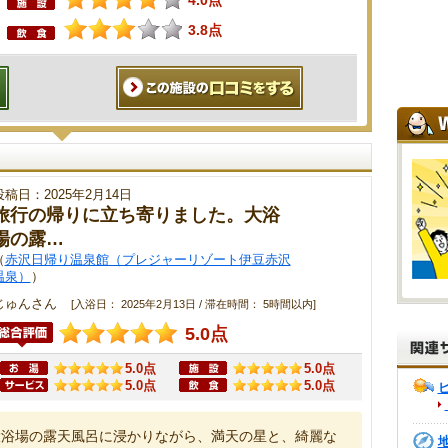
4.0点
3.8点
投稿日：2025年2月14日
旅行の帰りに立ち寄りました。大浴
場の露…
（
赤沢日帰り温泉館（プレジャーリゾート伊豆赤沢
温泉）
）
じゅんさん
[入浴日： 2025年2月13日 / 滞在時間： 5時間以内]
5.0点
5.0点
5.0点
5.0点
5.0点
大浴場の露天風呂に浸かりながら、満天の星と、綺麗な