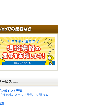
ピンポイント天気
「行楽地のスポット天気」を調べる
地図