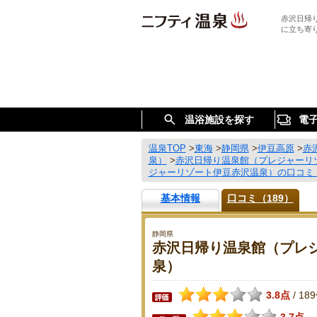
赤沢日帰
に立ち寄
温浴施設を探す
電
温泉TOP
>
東海
>
静岡県
>
伊豆高原
>
赤
泉）
>
赤沢日帰り温泉館（プレジャーリ
ジャーリゾート伊豆赤沢温泉）の口コミ
基本情報
口コミ（189）
静岡県
赤沢日帰り温泉館（プレ
泉）
3.8点
18
/