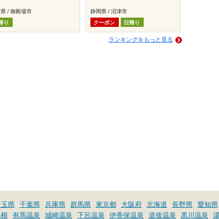
県 / 御殿場市
静岡県 / 沼津市
帰り
クーポン
日帰り
ランキングをもっと見る
埼玉県
千葉県
兵庫県
群馬県
東京都
大阪府
北海道
長野県
愛知県
箱根
有馬温泉
城崎温泉
下呂温泉
伊香保温泉
道後温泉
黒川温泉