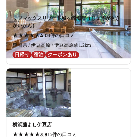
リブマックスリゾート城ヶ崎海岸（じょうがさき
かいがん）
★
★
★
★
★
4.0
4件の口コミ
静岡県 / 伊豆高原 / 伊豆高原駅1.2km
日帰り
宿泊
クーポンあり
横浜藤よし伊豆店
★
★
★
★
★
3.8
15件の口コミ