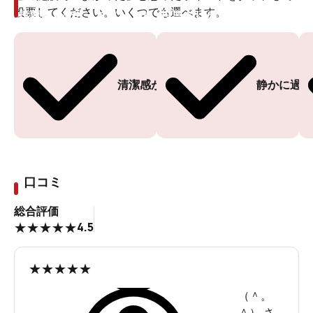
投票してください。いくつでも選べます。
投票ありがとうございます
投票ありがとうございます
清潔感がある
静かに過ご
口コミ
総合評価
4.5
★
★
★
★
★
★
★
★
★
★
（＾。
＾）
さ