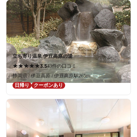
立ち寄り温泉 伊豆高原の湯
★
★
★
★
★
3.5
43件の口コミ
静岡県 / 伊豆高原 / 伊豆高原駅265m
日帰り
クーポンあり