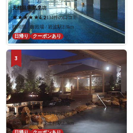
天然温泉 気楽坊
★
★
★
★
★
4.2
134件の口コミ
静岡県 / 御殿場 / 岩波駅2.3km
日帰り
クーポンあり
3
沼津・湯河原温泉 万葉の湯
★
★
★
★
★
4.0
44件の口コミ
静岡県 / 沼津 / 下土狩駅2.3km
日帰り
クーポンあり