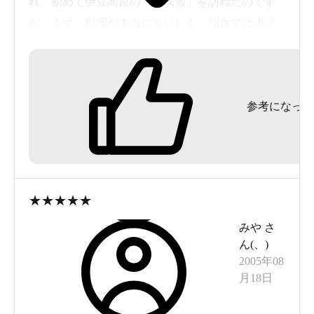
れ、初めて伊豆高原の「花吹雪」を訪ねたのです
が、まず、料理が本当においしく、朝食では伊豆
名物の「めぼう」もあり、コリコリとした食感が
何とも言えず、料理だけでも再訪したいと思った
ほど。
参考になった
温泉もすばらしく、旅館には７～８種類のお風呂
があり、どのお風呂も貸し切りなのでゆっくり入
れます。また、清掃や手入れが行き届いているの
で、本当に気持ちよく、リラックスできる温泉で
★
★
★
★
★
した。
みや
さ
ん(
、
)
※画像は、朝食の写真です。
2005年08
月18日