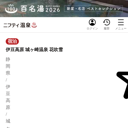
ログイン
履歴
メニュー
宿泊
伊豆高原 城ヶ崎温泉 花吹雪
静
岡
県
/
伊
豆
高
原
/
城
ヶ