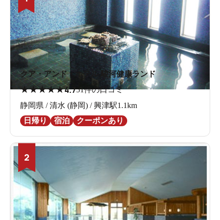
クア・アンド・ホテル 駿河健康ランド
★
★
★
★
★
4.7
51件の口コミ
静岡県 / 清水 (静岡) / 興津駅1.1km
日帰り
宿泊
クーポンあり
2