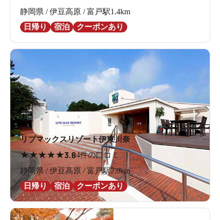
静岡県 / 伊豆高原 / 富戸駅1.4km
日帰り
宿泊
クーポンあり
リブマックスリゾート伊東川奈
★
★
★
★
★
3.8
4件の口コミ
静岡県 / 伊豆高原 / 富戸駅2.0km
日帰り
宿泊
クーポンあり