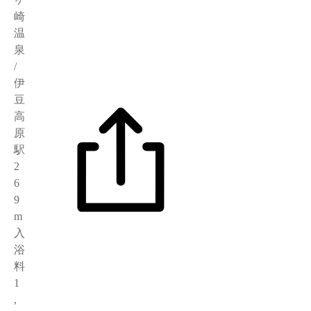
崎
温
泉
/
伊
豆
高
原
駅
2
6
9
m
入
浴
料
1
,