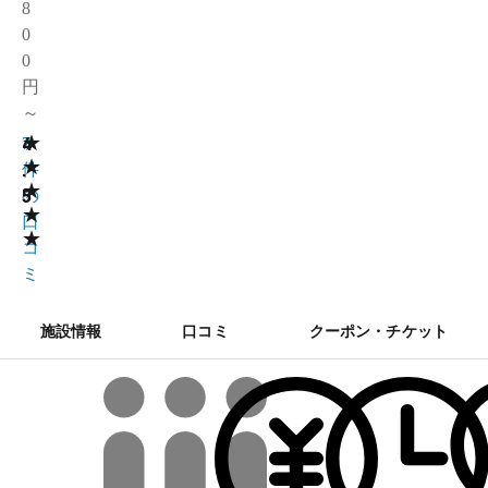
8
0
0
円
～
★
4
7
★
.
件
★
5
の
★
口
★
コ
ミ
施設情報
口コミ
クーポン・チケット