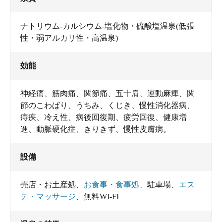
ナトリウム-カルシウム-塩化物・硫酸塩温泉(低張
性・弱アルカリ性・高温泉)
効能
神経痛、筋肉痛、関節痛、五十肩、運動麻痺、関
節のこわばり、うちみ、くじき、慢性消化器病、
痔疾、冷え性、病後回復期、疲労回復、健康増
進、動脈硬化症、きりきず、慢性皮膚病。
設備
売店・お土産処
、
お食事・食事処
、
駐車場
、
エス
テ・マッサージ
、
無料WI-FI