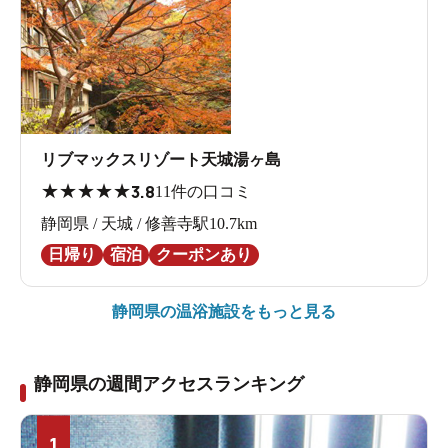
リブマックスリゾート天城湯ヶ島
★
★
★
★
★
3.8
11件の口コミ
静岡県 / 天城 / 修善寺駅10.7km
日帰り
宿泊
クーポンあり
静岡県の
温浴施設をもっと見る
静岡県の週間アクセスランキング
1