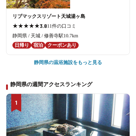
リブマックスリゾート天城湯ヶ島
★
★
★
★
★
3.8
11件の口コミ
静岡県 / 天城 / 修善寺駅10.7km
日帰り
宿泊
クーポンあり
静岡県の
温浴施設をもっと見る
静岡県の週間アクセスランキング
1