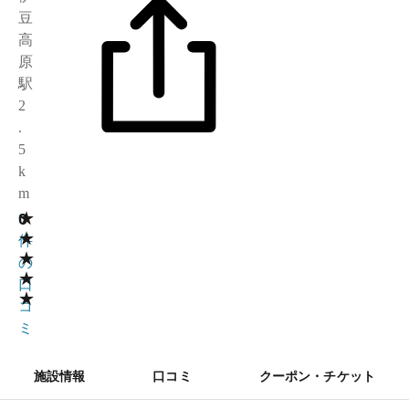
豆
高
原
駅
2
.
5
k
m
★
0
0
★
件
★
の
★
口
★
コ
ミ
施設情報
口コミ
クーポン・チケット