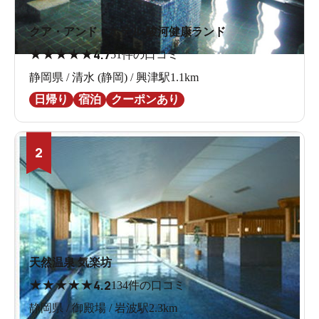
クア・アンド・ホテル 駿河健康ランド
★
★
★
★
★
4.7
51件の口コミ
静岡県 / 清水 (静岡) / 興津駅1.1km
日帰り
宿泊
クーポンあり
2
天然温泉 気楽坊
★
★
★
★
★
4.2
134件の口コミ
静岡県 / 御殿場 / 岩波駅2.3km