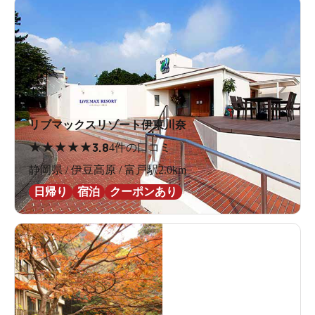
リブマックスリゾート伊東川奈
★
★
★
★
★
3.8
4件の口コミ
静岡県 / 伊豆高原 / 富戸駅2.0km
日帰り
宿泊
クーポンあり