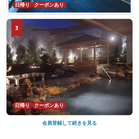
日帰り
クーポンあり
3
沼津・湯河原温泉 万葉の湯
★
★
★
★
★
4.0
44件の口コミ
静岡県 / 沼津 / 下土狩駅2.3km
日帰り
クーポンあり
会員登録して続きを見る