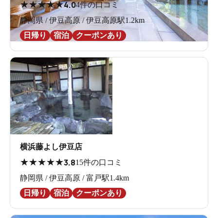
★
★
★
★
★
4.0
4件の口コミ
静岡県 / 伊豆高原 / 伊豆高原駅1.2km
日帰り
宿泊
クーポンあり
横浜藤よし伊豆店
★
★
★
★
★
3.8
15件の口コミ
静岡県 / 伊豆高原 / 富戸駅1.4km
日帰り
宿泊
クーポンあり