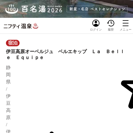
ログイン
履歴
メニュー
宿泊
伊豆高原オーベルジュ ベルエキップ Ｌａ Ｂｅｌｌ
ｅ Ｅｑｕｉｐｅ
静
岡
県
/
伊
豆
高
原
/
伊