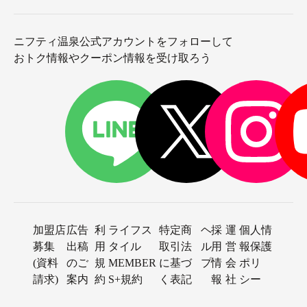
ニフティ温泉公式アカウントをフォローして
おトク情報やクーポン情報を受け取ろう
加盟店
広告
利
ライフス
特定商
ヘ
採
運
個人情
募集
出稿
用
タイル
取引法
ル
用
営
報保護
(資料
のご
規
MEMBER
に基づ
プ
情
会
ポリ
請求)
案内
約
S+規約
く表記
報
社
シー