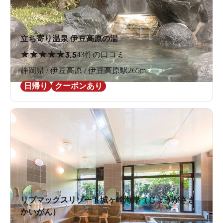
立ち寄り温泉 伊豆高原の湯
★
★
★
★
★
3.5
43件の口コミ
静岡県 / 伊豆高原 / 伊豆高原駅265m
日帰り
クーポンあり
リブマックスリゾート城ヶ崎海岸（じょうがさき
かいがん）