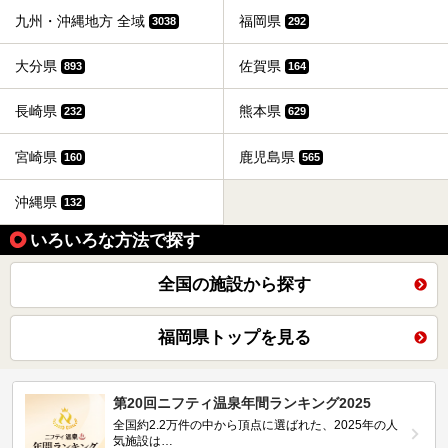
九州・沖縄地方 全域
福岡県
3038
292
大分県
佐賀県
893
164
長崎県
熊本県
232
629
宮崎県
鹿児島県
160
565
沖縄県
132
いろいろな方法で探す
全国の施設から探す
福岡県トップを見る
第20回ニフティ温泉年間ランキング2025
全国約2.2万件の中から頂点に選ばれた、2025年の人
気施設は…