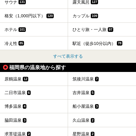
サウナ
露天風呂
131
127
格安（1,000円以下）
カップル
120
109
ホテル
ひとり旅・一人旅
101
97
冷え性
駅近（徒歩10分以内）
85
78
すべて表示する
福岡県の温泉地から探す
原鶴温泉
筑後川温泉
12
7
二日市温泉
吉井温泉
6
5
博多温泉
船小屋温泉
4
3
脇田温泉
久山温泉
3
2
求菩堤温泉
星野温泉
2
2