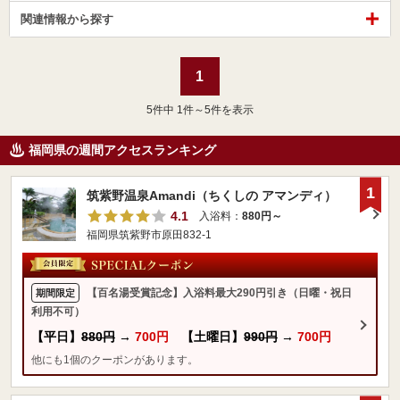
関連情報から探す
1
5
件中 1件～5件を表示
福岡県の週間アクセスランキング
1
筑紫野温泉Amandi（ちくしの アマンディ）
4.1
入浴料：
880円～
福岡県筑紫野市原田832-1
【百名湯受賞記念】入浴料最大290円引き（日曜・祝日
期間限定
利用不可）
【平日】
880円
→
700円
【土曜日】
990円
→
700円
他にも1個のクーポンがあります。