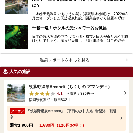
は？
「水巻天然温泉 いちょうの湯」(福岡県水巻町)は、2022年3
月にオープンした天然温泉施設。開業当初から話題を呼び、
ニフティ温泉「ユーザーが選んだ！コスパがいい…
千載一遇！ホタルの光シャワー的お風呂
日本の数ある街の中でも福岡ほど都市と田舎が寄り添う都市
はないでしょう。源泉野天風呂「那珂川清滝」はこの絶好の
条件を更に極め、ホタルが棲むほど水が清らで豊かな場所…
温泉レポートをもっと見る
人気の施設
筑紫野温泉Amandi（ちくしの アマンディ）
4.1
入浴料：
880円
〜
福岡県筑紫野市原田832-1
「筑紫野温泉Amandi」【平日のみ】入浴+岩盤浴 割引
クーポン
き
通常
1,800円
→
1,680円（120円お得！）