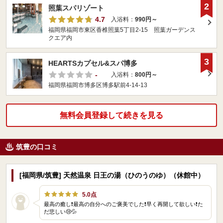
2
照葉スパリゾート
4.7
入浴料：
990円～
福岡県福岡市東区香椎照葉5丁目2-15 照葉ガーデンス
クエア内
3
HEARTSカプセル&スパ博多
-
入浴料：
800円～
福岡県福岡市博多区博多駅前4-14-13
無料会員登録して続きを見る
筑豊の口コミ
[福岡県/筑豊] 天然温泉 日王の湯（ひのうのゆ）（休館中）
5.0点
最高の癒し❗最高の自分へのご褒美でした❗早く再開して欲しい❗た
だ悲しい😢💦