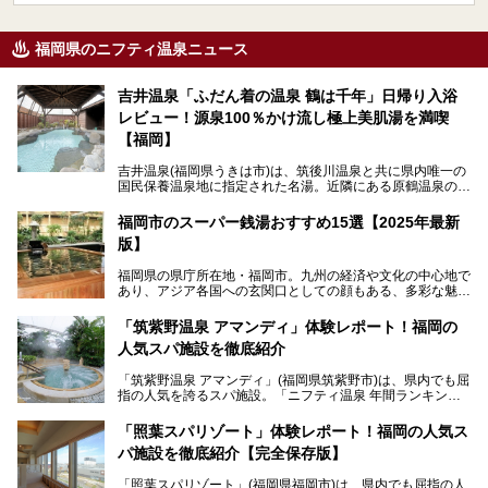
福岡県のニフティ温泉ニュース
吉井温泉「ふだん着の温泉 鶴は千年」日帰り入浴
レビュー！源泉100％かけ流し極上美肌湯を満喫
【福岡】
吉井温泉(福岡県うきは市)は、筑後川温泉と共に県内唯一の
国民保養温泉地に指定された名湯。近隣にある原鶴温泉の観
光地風情と異なり、長閑な田園地帯に佇む小さな温泉地で
す。
福岡市のスーパー銭湯おすすめ15選【2025年最新
版】
「ふだん着の温泉 鶴は千年」は、吉井温泉にある日帰り入
浴施設。源泉100％かけ流しの極上美肌湯を楽しめ、近隣の
福岡県の県庁所在地・福岡市。九州の経済や文化の中心地で
住民や温泉ファンに愛され続けています。今回は筆者自ら日
あり、アジア各国への玄関口としての顔もある、多彩な魅力
帰り入浴し、自慢の温泉を中心に詳細レビューします！
をもつ大都市です。
「筑紫野温泉 アマンディ」体験レポート！福岡の
そんな福岡市は、スーパー銭湯も多種多彩。玄界灘を眺めら
人気スパ施設を徹底紹介
れるリゾート気分満点のスーパー銭湯から、繁華街近くのレ
トロな銭湯、泉質自慢の天然温泉まで、福岡市で行ってみた
「筑紫野温泉 アマンディ」(福岡県筑紫野市)は、県内でも屈
いスーパー銭湯を一挙ご紹介します。
指の人気を誇るスパ施設。「ニフティ温泉 年間ランキング2
022」では、福岡県岩盤浴部門第１位を獲得。いつも多くの
入浴客で賑わっています。
「照葉スパリゾート」体験レポート！福岡の人気ス
パ施設を徹底紹介【完全保存版】
そこで今回は、ニフティ温泉ライターである筆者が現地訪
問。週替わりで男女入替制の温泉・サウナや岩盤浴・VIPル
「照葉スパリゾート」(福岡県福岡市)は、県内でも屈指の人
ーム・併設するレストランを体験し、それらの全貌を徹底紹