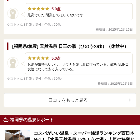
5.0点
最高でした 閉業してほしくないです
ゲストさん
| 性別：男性 | 年代：20代
投稿日：2025年12月15日
[福岡県/筑豊] 天然温泉 日王の湯（ひのうのゆ）（休館中）
5.0点
お湯が気持ちいいし、サウナを楽しみに行っている。価格もLINE
友達になって安く入っている。
ゲストさん
| 性別：男性 | 年代：50代～
投稿日：2025年12月3日
口コミをもっと見る
福岡県の温泉レポート
コスパがいい温泉・スーパー銭湯ランキング西日本
№1！「水巻天然温泉 いちょうの湯」人気の秘密と