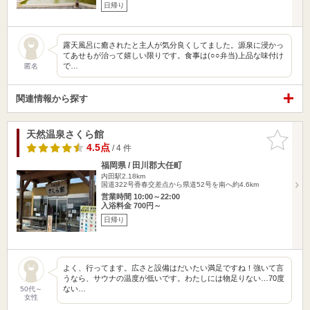
日帰り
露天風呂に癒されたと主人が気分良くしてました。源泉に浸かっ
てあせもが治って嬉しい限りです。食事は(○○弁当)上品な味付け
で…
匿名
関連情報から探す
天然温泉さくら館
お気に入
りに追加
4.5点
/ 4 件
福岡県 / 田川郡大任町
内田駅2.18km
国道322号香春交差点から県道52号を南へ約4.6km
営業時間 10:00～22:00
入浴料金 700円～
日帰り
よく、行ってます。広さと設備はだいたい満足ですね！強いて言
うなら、サウナの温度が低いです。わたしには物足りない…70度
ない…
50代～
女性