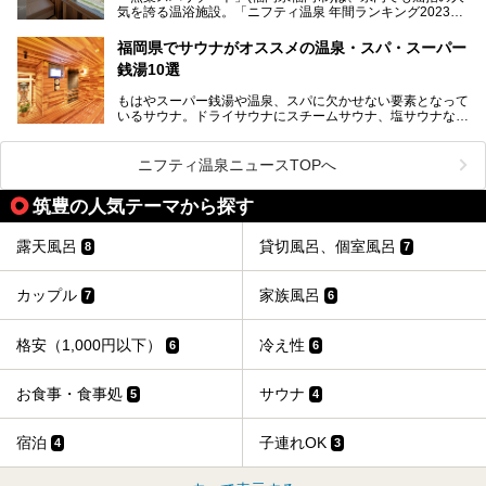
気を誇る温浴施設。「ニフティ温泉 年間ランキング2023」
介します！
では福岡県総合第３位を獲得し、平日・土日を問わず多くの
常連客で賑わっています。
福岡県でサウナがオススメの温泉・スパ・スーパー
銭湯10選
そこで今回は、ニフティ温泉ライターである筆者が現地体
験。超人気の岩盤房(岩盤浴)をはじめ、スパ＆サウナ・アミ
もはやスーパー銭湯や温泉、スパに欠かせない要素となって
ューズメント・宿泊施設・グルメ・その他施設まで、多彩な
いるサウナ。ドライサウナにスチームサウナ、塩サウナな
る全貌と魅力を徹底紹介します！
ど、いくつか異なるタイプが楽しめたり、水風呂や外気浴ス
ペース、ロウリュウなど、心ゆくまで楽しむためのサービス
が充実した施設も多くみられます。
ニフティ温泉ニュースTOPへ
今回はそんなサウナにこだわった、福岡県内のオススメ温
泉・銭湯・スパを10件紹介したいと思います！
筑豊の人気テーマから探す
露天風呂
貸切風呂、個室風呂
8
7
カップル
家族風呂
7
6
格安（1,000円以下）
冷え性
6
6
お食事・食事処
サウナ
5
4
宿泊
子連れOK
4
3