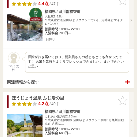
りに追加
4.4点
/ 47 件
福岡県 / 田川郡福智町
人見駅1.92km
平成筑豊鉄道金田駅よりタクシーで7分、定時運行マイク
ロバス有り
営業時間 10:00～22:00
入浴料金 700円～
日帰り
掃除が行き届いており、従業員さんの感じもとても良かったで
す！ 温泉も気持ちよくリフレッシュできました。 また行きたい
と思い…
30代 女
性
関連情報から探す
ほうじょう温泉 ふじ湯の里
お気に入
りに追加
4.2点
/ 40 件
福岡県 / 田川郡福智町
ふれあい生力駅2.20km
平成筑豊鉄道伊田線 金田駅よりタクシー利用5分九州自動
車道 八幡IC…
営業時間 10:00～22:00
入浴料金 680円～