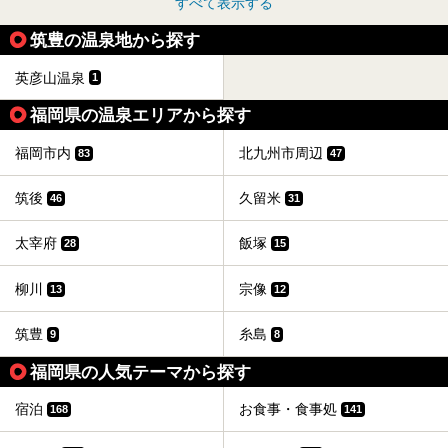
すべて表示する
筑豊の温泉地から探す
英彦山温泉
1
福岡県の温泉エリアから探す
福岡市内
北九州市周辺
83
47
筑後
久留米
46
31
太宰府
飯塚
28
15
柳川
宗像
13
12
筑豊
糸島
9
8
福岡県の人気テーマから探す
宿泊
お食事・食事処
168
141