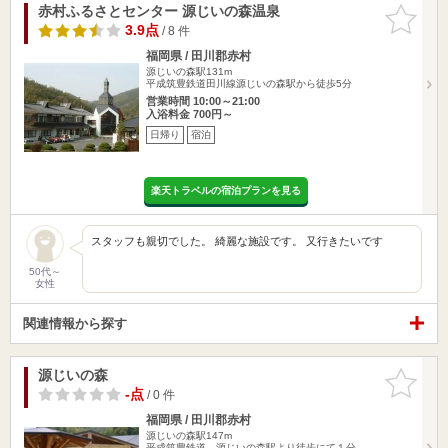
赤村ふるさとセンター 源じいの森温泉
お気に入
りに追加
3.9点
/ 8 件
福岡県 / 田川郡赤村
源じいの森駅131m
平成筑豊鉄道田川線源じいの森駅から徒歩5分
営業時間 10:00～21:00
入浴料金 700円～
日帰り
宿泊
楽天トラベルの宿泊プランを見る
スタッフも親切でした。 綺麗な施設です。 又行きたいです
50代～
女性
関連情報から探す
源じいの森
お気に入
りに追加
-点
/ 0 件
福岡県 / 田川郡赤村
源じいの森駅147m
平成筑豊鉄道 源じいの森駅より徒歩にて１分