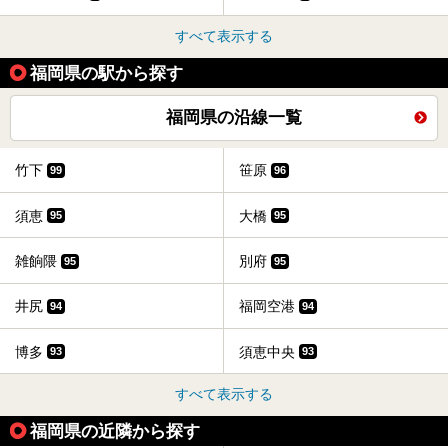
すべて表示する
福岡県の駅から探す
福岡県の沿線一覧
竹下
笹原
99
96
須恵
大橋
95
95
雑餉隈
別府
95
95
井尻
福岡空港
94
94
博多
須恵中央
93
93
すべて表示する
福岡県の近隣から探す