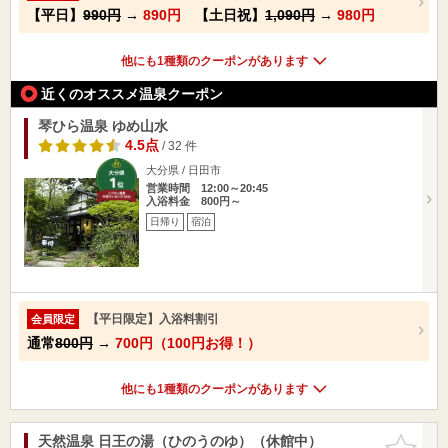
【平日】
990円
→
890円
【土日祝】
1,090円
→
980円
他にも1種類のクーポンがあります
近くのオススメ温泉クーポン
琴ひら温泉 ゆめ山水
4.5点
/ 32 件
大分県 / 日田市
営業時間 12:00～20:45
入浴料金 800円～
日帰り
宿泊
【平日限定】入浴料割引
会員限定
通常
800円
→
700円（100円お得！）
他にも1種類のクーポンがあります
天然温泉 日王の湯（ひのうのゆ）（休館中）
お気に入