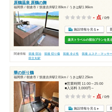
原鶴温泉 原鶴の舞
福岡県 / 朝倉市 /
筑後吉井駅2.80km
/
うきは駅1.96km
- 点
/ 0件
施設情報を見る
楽天トラベルの宿泊プランを見
関連情報
筑後 宿泊
筑後 切り傷
筑後 冷え性
筑後 エステ・マッサ
田主丸駅
華の折り鶴
福岡県 / 朝倉市 /
筑後吉井駅2.81km
/
うきは駅2.25km
■営業時間 11:00～25:00
■入浴料 3,000円～
- 点
/ 0件
施設情報を見る