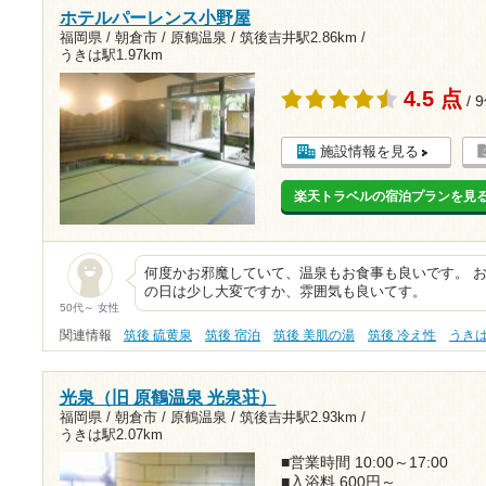
ホテルパーレンス小野屋
福岡県 / 朝倉市 / 原鶴温泉 /
筑後吉井駅2.86km
/
うきは駅1.97km
4.5 点
/ 
施設情報を見る
楽天トラベルの宿泊プランを見
何度かお邪魔していて、温泉もお食事も良いです。 
の日は少し大変ですか、雰囲気も良いてす。
50代～ 女性
関連情報
筑後 硫黄泉
筑後 宿泊
筑後 美肌の湯
筑後 冷え性
うき
光泉（旧 原鶴温泉 光泉荘）
福岡県 / 朝倉市 / 原鶴温泉 /
筑後吉井駅2.93km
/
うきは駅2.07km
■営業時間 10:00～17:00
■入浴料 600円～