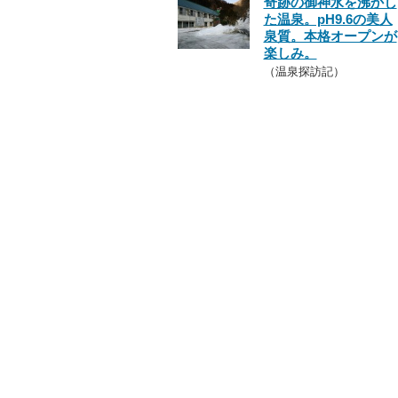
奇跡の御神水を沸かし
た温泉。pH9.6の美人
泉質。本格オープンが
楽しみ。
（温泉探訪記）