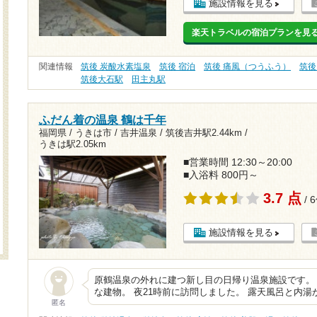
施設情報を見る
楽天トラベルの宿泊プランを見
関連情報
筑後 炭酸水素塩泉
筑後 宿泊
筑後 痛風（つうふう）
筑後
筑後大石駅
田主丸駅
ふだん着の温泉 鶴は千年
福岡県 / うきは市 / 吉井温泉 /
筑後吉井駅2.44km
/
うきは駅2.05km
■営業時間 12:30～20:00
■入浴料 800円～
3.7 点
/ 
施設情報を見る
原鶴温泉の外れに建つ新し目の日帰り温泉施設です。
な建物。 夜21時前に訪問しました。 露天風呂と内湯
匿名