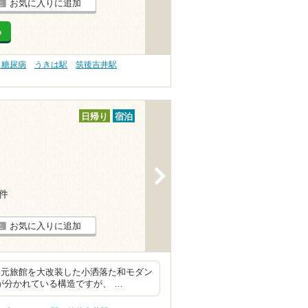
お気に入りに追加
る
 糖尿病
うきは駅
筑後吉井駅
日帰り
宿泊
>
6件
お気に入りに追加
 元旅館を大改装した小洒落た和モダン
が分かれている構造ですが、 …