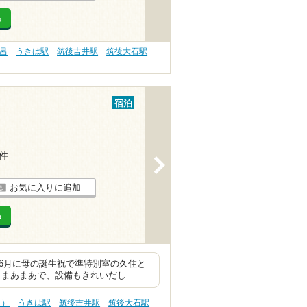
る
呂
うきは駅
筑後吉井駅
筑後大石駅
宿泊
3件
>
お気に入りに追加
る
6月に母の誕生祝で準特別室の久住と
もまあまあで、設備もきれいだし…
う）
うきは駅
筑後吉井駅
筑後大石駅