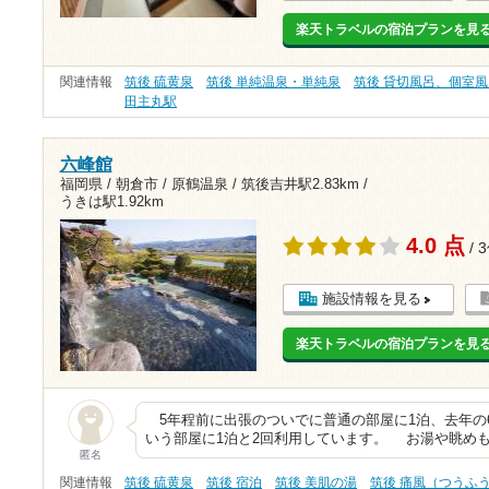
楽天トラベルの宿泊プランを見
関連情報
筑後 硫黄泉
筑後 単純温泉・単純泉
筑後 貸切風呂、個室風
田主丸駅
六峰館
福岡県 / 朝倉市 / 原鶴温泉 /
筑後吉井駅2.83km
/
うきは駅1.92km
4.0 点
/ 
施設情報を見る
楽天トラベルの宿泊プランを見
5年程前に出張のついでに普通の部屋に1泊、去年の
いう部屋に1泊と2回利用しています。 お湯や眺め
匿名
関連情報
筑後 硫黄泉
筑後 宿泊
筑後 美肌の湯
筑後 痛風（つうふ