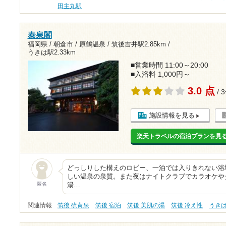
田主丸駅
泰泉閣
福岡県 / 朝倉市 / 原鶴温泉 /
筑後吉井駅2.85km
/
うきは駅2.33km
■営業時間 11:00～20:00
■入浴料 1,000円～
3.0 点
/ 
施設情報を見る
楽天トラベルの宿泊プランを見
どっしりした構えのロビー、一泊では入りきれない浴
しい温泉の泉質。また夜はナイトクラブでカラオケや
匿名
湯…
関連情報
筑後 硫黄泉
筑後 宿泊
筑後 美肌の湯
筑後 冷え性
うき