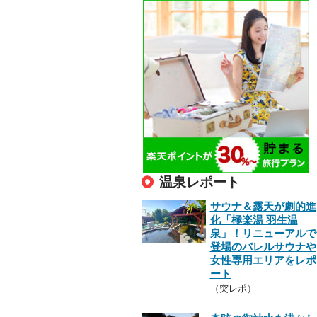
温泉レポート
サウナ＆露天が劇的進
化「極楽湯 羽生温
泉」！リニューアルで
登場のバレルサウナや
女性専用エリアをレポ
ート
（突レポ）