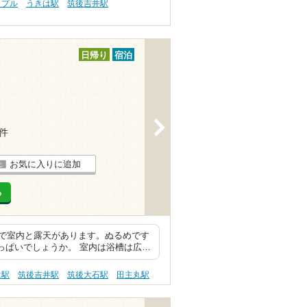
ップル
うきは駅
筑後吉井駅
日帰り
宿泊
>
3件
お気に入りに追加
る
で室内と露天があります。ぬるめです
っぱいでしょうか。 室内は浴槽は広…
は駅
筑後吉井駅
筑後大石駅
田主丸駅