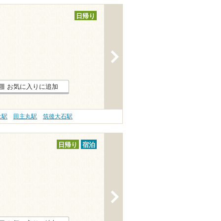
日帰り
>
お気に入りに追加
は駅
田主丸駅
筑後大石駅
日帰り
宿泊
>