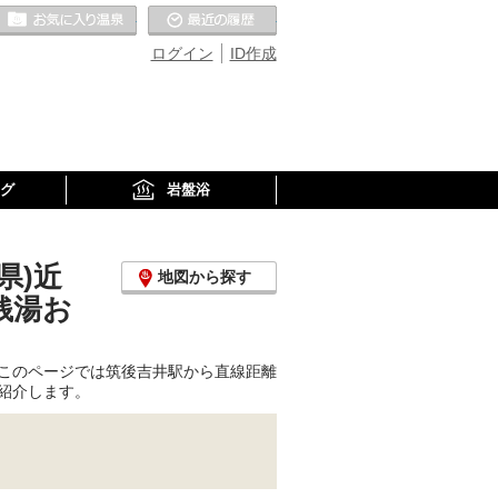
お気に入りの温泉
最近の履歴
ログイン
ID作成
グ
岩盤浴
県)近
地図から探す
銭湯お
このページでは筑後吉井駅から直線距離
紹介します。