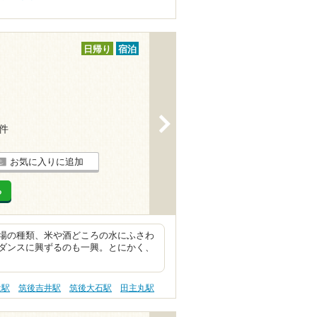
日帰り
宿泊
>
3件
お気に入りに追加
る
場の種類、米や酒どころの水にふさわ
ダンスに興ずるのも一興。とにかく、
は駅
筑後吉井駅
筑後大石駅
田主丸駅