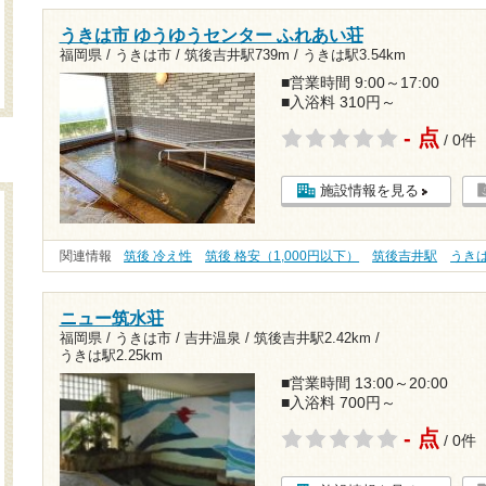
うきは市 ゆうゆうセンター ふれあい荘
福岡県 / うきは市 /
筑後吉井駅739m
/
うきは駅3.54km
■営業時間 9:00～17:00
■入浴料 310円～
- 点
/ 0件
施設情報を見る
関連情報
筑後 冷え性
筑後 格安（1,000円以下）
筑後吉井駅
うき
ニュー筑水荘
福岡県 / うきは市 / 吉井温泉 /
筑後吉井駅2.42km
/
うきは駅2.25km
■営業時間 13:00～20:00
■入浴料 700円～
- 点
/ 0件