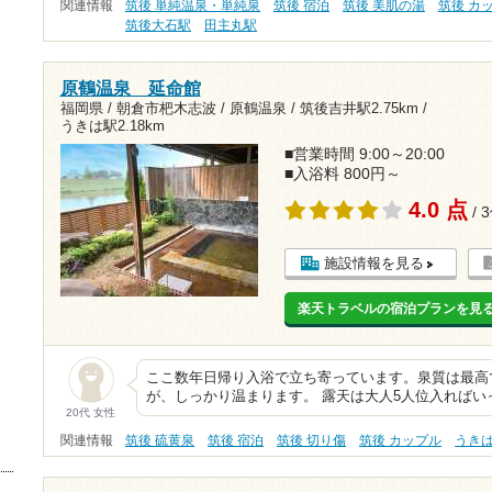
関連情報
筑後 単純温泉・単純泉
筑後 宿泊
筑後 美肌の湯
筑後 カ
筑後大石駅
田主丸駅
原鶴温泉 延命館
福岡県 / 朝倉市杷木志波 / 原鶴温泉 /
筑後吉井駅2.75km
/
うきは駅2.18km
■営業時間 9:00～20:00
■入浴料 800円～
4.0 点
/ 
施設情報を見る
楽天トラベルの宿泊プランを見
ここ数年日帰り入浴で立ち寄っています。泉質は最高
が、しっかり温まります。 露天は大人5人位入ればい
20代 女性
関連情報
筑後 硫黄泉
筑後 宿泊
筑後 切り傷
筑後 カップル
うき