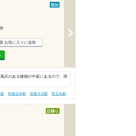
宿泊
9件
>
お気に入りに追加
る
お風呂のある建物が中庭にあるので、雨
は駅
筑後吉井駅
筑後大石駅
田主丸駅
日帰り