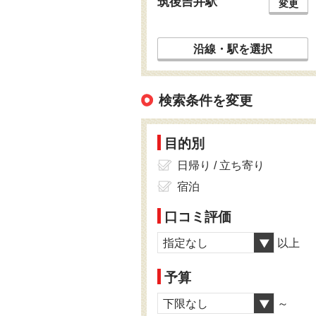
筑後吉井駅
変更
沿線・駅を選択
検索条件を変更
目的別
日帰り / 立ち寄り
宿泊
口コミ評価
指定なし
以上
予算
下限なし
～