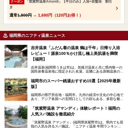
「筑紫野温泉Amandi」【平日のみ】入浴+岩盤浴 割引
クーポン
き
通常
1,800円
→
1,680円（120円お得！）
福岡県のニフティ温泉ニュース
吉井温泉「ふだん着の温泉 鶴は千年」日帰り入浴
レビュー！源泉100％かけ流し極上美肌湯を満喫
【福岡】
吉井温泉(福岡県うきは市)は、筑後川温泉と共に県内唯一の
国民保養温泉地に指定された名湯。近隣にある原鶴温泉の観
光地風情と異なり、長閑な田園地帯に佇む小さな温泉地で
す。
福岡市のスーパー銭湯おすすめ15選【2025年最新
版】
「ふだん着の温泉 鶴は千年」は、吉井温泉にある日帰り入
浴施設。源泉100％かけ流しの極上美肌湯を楽しめ、近隣の
福岡県の県庁所在地・福岡市。九州の経済や文化の中心地で
住民や温泉ファンに愛され続けています。今回は筆者自ら日
あり、アジア各国への玄関口としての顔もある、多彩な魅力
帰り入浴し、自慢の温泉を中心に詳細レビューします！
をもつ大都市です。
「筑紫野温泉 アマンディ」体験レポート！福岡の
そんな福岡市は、スーパー銭湯も多種多彩。玄界灘を眺めら
人気スパ施設を徹底紹介
れるリゾート気分満点のスーパー銭湯から、繁華街近くのレ
トロな銭湯、泉質自慢の天然温泉まで、福岡市で行ってみた
「筑紫野温泉 アマンディ」(福岡県筑紫野市)は、県内でも屈
いスーパー銭湯を一挙ご紹介します。
指の人気を誇るスパ施設。「ニフティ温泉 年間ランキング2