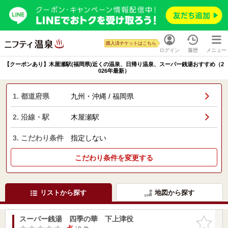
購入済チケットはこちら
ログイン
履歴
メニュー
【クーポンあり】木屋瀬駅(福岡県)近くの温泉、日帰り温泉、スーパー銭湯おすすめ（2
026年最新）
1. 都道府県
九州・沖縄 / 福岡県
2. 沿線・駅
木屋瀬駅
3. こだわり条件
指定しない
こだわり条件を変更する
リストから探す
地図から探す
スーパー銭湯 四季の華 下上津役
お気に入
りに追加