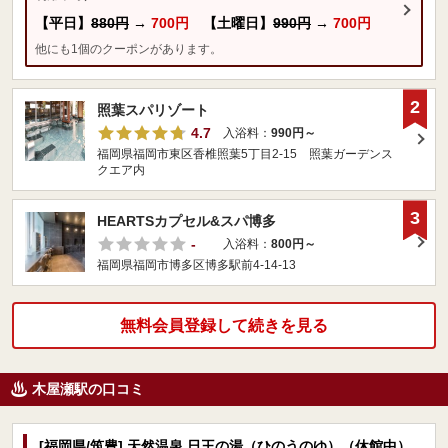
【平日】
880円
→
700円
【土曜日】
990円
→
700円
他にも1個のクーポンがあります。
2
照葉スパリゾート
4.7
入浴料：
990円～
福岡県福岡市東区香椎照葉5丁目2-15 照葉ガーデンス
クエア内
3
HEARTSカプセル&スパ博多
-
入浴料：
800円～
福岡県福岡市博多区博多駅前4-14-13
無料会員登録して続きを見る
木屋瀬駅の口コミ
[福岡県/筑豊] 天然温泉 日王の湯（ひのうのゆ）（休館中）