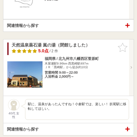
関連情報から探す
天然温泉薬石湯 嵐の湯（閉館しました）
お気に入
りに追加
5.0点
/ 2 件
福岡県 / 北九州市八幡西区菅原町
木屋瀬駅9.96km
西黒崎駅497m
ＪＲ「黒崎駅」から徒歩約10分
営業時間 9:00～22:00
入浴料金 2,000円～
駅に、温泉があったんですね！小倉駅では、楽しい！ 折尾駅に移
転してほしい。
40代 女
性
関連情報から探す