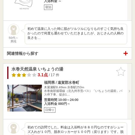
入浴料金 ～
宿泊
初めて温泉に入った時に肌がツルツルになりものすごく気持ち良
かったので何度も通わせていただきましたが、おじさんの人柄の
良さを…
50代～
男性
関連情報から探す
水巻天然温泉 いちょうの湯
お気に入
りに追加
3.1点
/ 17 件
福岡県 / 遠賀郡水巻町
木屋瀬駅8.46km
水巻駅253m
水巻南部循環線（北九州市営バス）「いちょうの湯前」バ
ス停下車、徒歩1…
営業時間 10:00～24:00
入浴料金 880円～
日帰り
初めての訪問でした。料金は入浴料が８８０円なのですがシュー
ズ入れが１０円、脱衣ロッカーが１００円（戻ります）です。脱