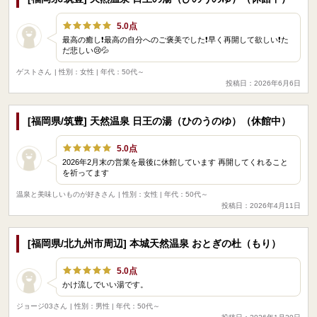
5.0点
最高の癒し❗最高の自分へのご褒美でした❗早く再開して欲しい❗た
だ悲しい😢💦
ゲストさん
| 性別：女性 | 年代：50代～
投稿日：2026年6月6日
[福岡県/筑豊] 天然温泉 日王の湯（ひのうのゆ）（休館中）
5.0点
2026年2月末の営業を最後に休館しています 再開してくれること
を祈ってます
温泉と美味しいものが好きさん
| 性別：女性 | 年代：50代～
投稿日：2026年4月11日
[福岡県/北九州市周辺] 本城天然温泉 おとぎの杜（もり）
5.0点
かけ流しでいい湯です。
ジョージ03さん
| 性別：男性 | 年代：50代～