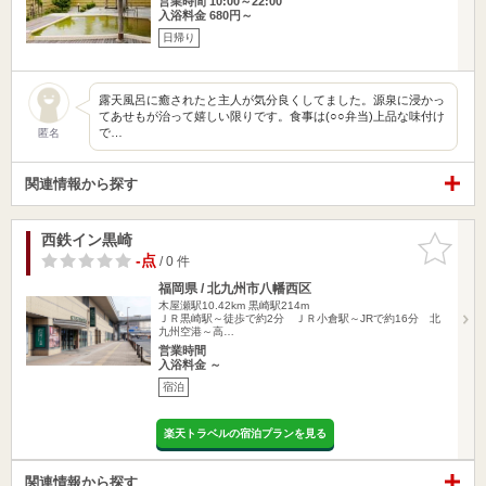
営業時間 10:00～22:00
入浴料金 680円～
日帰り
露天風呂に癒されたと主人が気分良くしてました。源泉に浸かっ
てあせもが治って嬉しい限りです。食事は(○○弁当)上品な味付け
で…
匿名
関連情報から探す
西鉄イン黒崎
お気に入
りに追加
-点
/ 0 件
福岡県 / 北九州市八幡西区
木屋瀬駅10.42km
黒崎駅214m
ＪＲ黒崎駅～徒歩で約2分 ＪＲ小倉駅～JRで約16分 北
九州空港～高…
営業時間
入浴料金 ～
宿泊
楽天トラベルの宿泊プランを見る
関連情報から探す