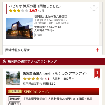
パビリオ 陣原の湯（閉館しました）
お気に入
りに追加
3.0点
/ 1 件
福岡県 / 北九州市八幡西区
木屋瀬駅10.02km
陣原駅161m
JR「陣原駅」南口から徒歩約3分
営業時間 10:00～26:00
入浴料金 700円～
日帰り
関連情報から探す
福岡県の週間アクセスランキング
1
筑紫野温泉Amandi（ちくしの アマンディ）
4.1
入浴料：
880円～
福岡県筑紫野市原田832-1
【百名湯受賞記念】入浴料最大290円引き（日曜・祝日
期間限定
利用不可）