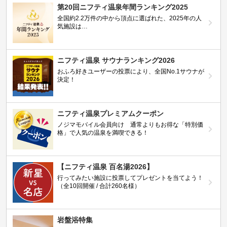
第20回ニフティ温泉年間ランキング2025
全国約2.2万件の中から頂点に選ばれた、2025年の人
気施設は…
ニフティ温泉 サウナランキング2026
おふろ好きユーザーの投票により、全国No.1サウナが
決定！
ニフティ温泉プレミアムクーポン
ノジマモバイル会員向け 通常よりもお得な「特別価
格」で人気の温泉を満喫できる！
【ニフティ温泉 百名湯2026】
行ってみたい施設に投票してプレゼントを当てよう！
（全10回開催 / 合計260名様）
岩盤浴特集