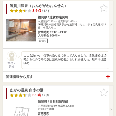
遠賀川温泉（おんががわおんせん）
お気に入
りに追加
3.9点
/ 12 件
福岡県 / 遠賀郡遠賀町
木屋瀬駅7.32km
遠賀川駅1.63km
JR鹿児島本線遠賀川駅から遠賀町コミュニティ老良線で14
分、牟田入り…
営業時間 13:00～21:00
入浴料金 800円～
日帰り
ここも渋いっ！仕事の通り道で探して入りました。営業開始は13
時からなのでその点は注意が必要かもしれませんね。駐車場は建
物の…
50代～
男性
関連情報から探す
あがの温泉 白糸の湯
お気に入
りに追加
3.9点
/ 7 件
福岡県 / 田川郡福智町
木屋瀬駅8.00km
市場駅3.42km
県道62号経由
営業時間