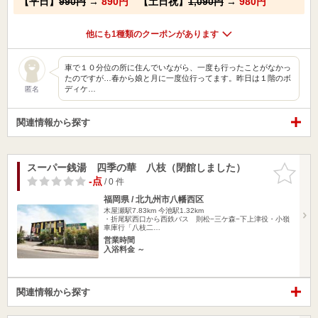
【平日】
990円
→
890円
【土日祝】
1,090円
→
980円
他にも1種類のクーポンがあります
車で１０分位の所に住んでいながら、一度も行ったことがなかっ
たのですが…春から娘と月に一度位行ってます。昨日は１階のボ
ディケ…
匿名
関連情報から探す
スーパー銭湯 四季の華 八枝（閉館しました）
お気に入
りに追加
-点
/ 0 件
福岡県 / 北九州市八幡西区
木屋瀬駅7.83km
今池駅1.32km
・折尾駅西口から西鉄バス 則松−三ケ森−下上津役・小嶺
車庫行「八枝二…
営業時間
入浴料金 ～
関連情報から探す