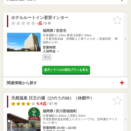
ホテルルートイン若宮インター
お気に入
りに追加
-点
/ 0 件
福岡県 / 宮若市
木屋瀬駅11.19km
教育大前駅7.26km
ＪＲ鹿児島本線 赤間駅より車で２０分 ／高速利用 博
多駅から37…
営業時間
入浴料金 ～
宿泊
楽天トラベルの宿泊プランを見る
関連情報から探す
天然温泉 日王の湯（ひのうのゆ）（休館中）
お気に入
りに追加
4.4点
/ 47 件
福岡県 / 田川郡福智町
木屋瀬駅11.94km
人見駅1.92km
平成筑豊鉄道金田駅よりタクシーで7分、定時運行マイク
ロバス有り
営業時間 10:00～22:00