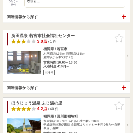
衣場も…
50代～
男性
関連情報から探す
所田温泉 若宮市社会福祉センター
お気に入
りに追加
3.0点
/ 1 件
福岡県 / 若宮市
木屋瀬駅8.57km
勝野駅5.38km
勝野駅から車で約12分
営業時間 10:00～18:30
入浴料金 410円～
日帰り
関連情報から探す
ほうじょう温泉 ふじ湯の里
お気に入
りに追加
4.2点
/ 40 件
福岡県 / 田川郡福智町
木屋瀬駅10.27km
ふれあい生力駅2.20km
平成筑豊鉄道伊田線 金田駅よりタクシー利用5分九州自動
車道 八幡IC…