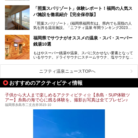
022」では、福岡県岩盤浴部門第１位を獲得。いつも多くの
入浴客で賑わっています。
「照葉スパリゾート」体験レポート！福岡の人気ス
パ施設を徹底紹介【完全保存版】
そこで今回は、ニフティ温泉ライターである筆者が現地訪
問。週替わりで男女入替制の温泉・サウナや岩盤浴・VIPル
「照葉スパリゾート」(福岡県福岡市)は、県内でも屈指の人
ーム・併設するレストランを体験し、それらの全貌を徹底紹
気を誇る温浴施設。「ニフティ温泉 年間ランキング2023」
介します！
では福岡県総合第３位を獲得し、平日・土日を問わず多くの
常連客で賑わっています。
福岡県でサウナがオススメの温泉・スパ・スーパー
銭湯10選
そこで今回は、ニフティ温泉ライターである筆者が現地体
験。超人気の岩盤房(岩盤浴)をはじめ、スパ＆サウナ・アミ
もはやスーパー銭湯や温泉、スパに欠かせない要素となって
ューズメント・宿泊施設・グルメ・その他施設まで、多彩な
いるサウナ。ドライサウナにスチームサウナ、塩サウナな
る全貌と魅力を徹底紹介します！
ど、いくつか異なるタイプが楽しめたり、水風呂や外気浴ス
ペース、ロウリュウなど、心ゆくまで楽しむためのサービス
が充実した施設も多くみられます。
ニフティ温泉ニュースTOPへ
今回はそんなサウナにこだわった、福岡県内のオススメ温
泉・銭湯・スパを10件紹介したいと思います！
おすすめのアクティビティ情報
子供から大人まで楽しめるアクティビティ☆【糸島・SUP体験ツ
アー】糸島の海で心に残る体験を。撮影お写真は全てプレゼン♪
福岡県糸島市二丈吉井3515-10