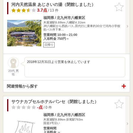
河内天然温泉 あじさいの湯（閉館しました）
お気に入
りに追加
3.7点
/ 13 件
福岡県 / 北九州市八幡東区
木屋瀬駅8.68km
八幡駅4.31km
JR八幡駅から西鉄バス､田代行に乗車約30分で河内小学校
前バス停下車…
営業時間 10:00～21:00
入浴料金 750円～
日帰り
2018年12月31日より営業を休止しています
20代 男
性
関連情報から探す
サウナカプセルホテルパンセ（閉館しました）
お気に入
りに追加
-点
/ 0 件
福岡県 / 北九州市八幡西区
木屋瀬駅8.89km
折尾駅763m
国道3号沿い
営業時間
入浴料金 ～