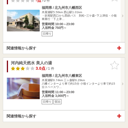
-点
/ 0 件
福岡県 / 北九州市八幡西区
木屋瀬駅5.56km
西山駅1.01km
・折尾駅西口から西鉄バス 則松−三ケ森−下上津役・小嶺
車庫行「下上津…
営業時間 10:00～23:00
入浴料金 750円～
日帰り
関連情報から探す
河内純天然水 美人の湯
お気に入
りに追加
3.0点
/ 1 件
福岡県 / 北九州市八幡東区
木屋瀬駅6.74km
三ヶ森駅6.29km
八幡インターより車で約15分 小嶺インターより車で約15
分スペースワ…
営業時間 11:00～23:00
入浴料金 3,000円～
日帰り
宿泊
関連情報から探す