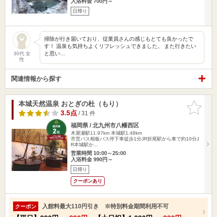
入浴料金 700円～
日帰り
掃除が行き届いており、従業員さんの感じもとても良かったで
す！ 温泉も気持ちよくリフレッシュできました。 また行きたい
と思い…
30代 女
性
関連情報から探す
本城天然温泉 おとぎの杜（もり）
お気に入
りに追加
3.5点
/ 31 件
福岡県 / 北九州市八幡西区
木屋瀬駅11.97km
本城駅1.48km
市営バス相板バス停下車徒歩1分JR折尾駅から車で約10分J
R本城駅か…
営業時間 10:00～25:00
入浴料金 990円～
日帰り
クーポンあり
入館料最大110円引き ※特別料金期間利用不可
クーポン