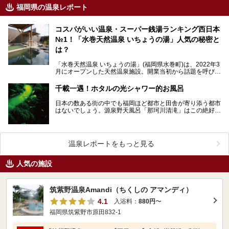
福岡県の温泉レポート
コスパがいい温泉・スーパー銭湯ランキング西日本
№1！「水巻天然温泉 いちょうの湯」人気の秘密と
は？
「水巻天然温泉 いちょうの湯」(福岡県水巻町)は、2022年3
月にオープンした天然温泉施設。開業当初から話題を呼び、
ニフティ温泉「ユーザーが選んだ！コスパがいい…
千載一遇！ホタルの光シャワー的お風呂
日本の数ある街の中でも福岡ほど都市と田舎が寄り添う都市
はないでしょう。源泉野天風呂「那珂川清滝」はこの絶好の
条件を更に極め、ホタルが棲むほど水が清らで豊かな場所…
温泉レポートをもっと見る
人気の施設
筑紫野温泉Amandi（ちくしの アマンディ）
4.1
入浴料：
880円
〜
福岡県筑紫野市原田832-1