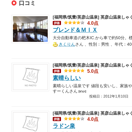
口コミ
[福岡県/筑豊/英彦山温泉]
英彦山温泉しゃ
4.0点
ブレンド＆ＭＩＸ
きくりん
さん
、性別：男性 、年代：4
[福岡県/筑豊/英彦山温泉]
英彦山温泉しゃ
5.0点
素晴らしい
すーくんさん
投稿日：2012年1月10日
[福岡県/筑豊/英彦山温泉]
英彦山温泉しゃ
4.0点
ラドン泉