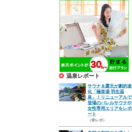
温泉レポート
サウナ＆露天が劇的進
化「極楽湯 羽生温
泉」！リニューアルで
登場のバレルサウナや
女性専用エリアをレポ
ート
（突レポ）