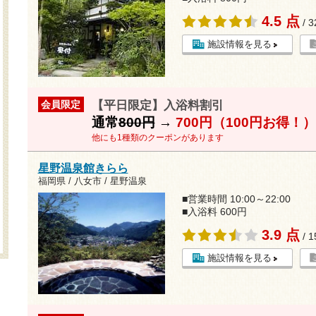
4.5 点
/ 
施設情報を見る
【平日限定】入浴料割引
会員限定
通常
800円
→
700円（100円お得！）
他にも1種類のクーポンがあります
星野温泉館きらら
福岡県 / 八女市 / 星野温泉
■営業時間 10:00～22:00
■入浴料 600円
3.9 点
/ 
施設情報を見る