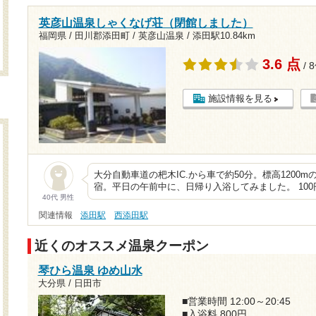
英彦山温泉しゃくなげ荘（閉館しました）
福岡県 / 田川郡添田町 / 英彦山温泉 /
添田駅10.84km
3.6 点
/ 
施設情報を見る
大分自動車道の杷木IC.から車で約50分。標高120
宿。平日の午前中に、日帰り入浴してみました。 10
40代 男性
関連情報
添田駅
西添田駅
近くのオススメ温泉クーポン
琴ひら温泉 ゆめ山水
大分県 / 日田市
■営業時間 12:00～20:45
■入浴料 800円