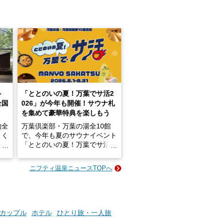
～
「ととのいの夏！万葉でサ活2
全国
026」が今年も開催！サウナ札
を集めて豪華特典を楽しもう
的全
万葉倶楽部・万葉の湯全10館
きく
で、今年も夏のサウナイベント
炭酸
「ととのいの夏！万葉でサ活2
026」が開催されます！
ニフティ温泉ニュースTOPへ
成分
2026年8月1日（土）～8月31
かつ
日（月）までの開催期間中は、
いで
サウナ飯やサウナドリンク、岩
盤浴の利用などで「万葉サウナ
札」を集めることで、オリジナ
カップル
ホテル
ひとり旅・一人旅