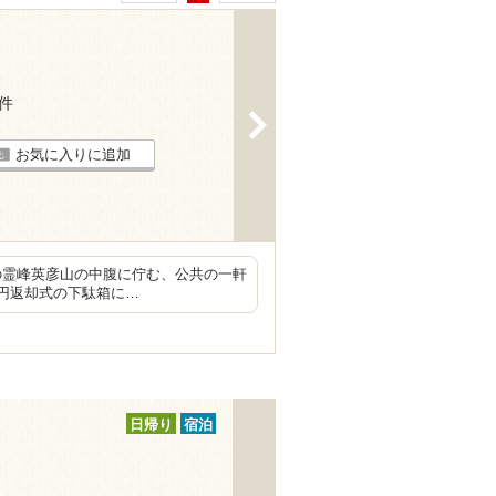
8件
>
お気に入りに追加
0mの霊峰英彦山の中腹に佇む、公共の一軒
0円返却式の下駄箱に…
日帰り
宿泊