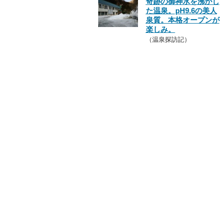
奇跡の御神水を沸かし
た温泉。pH9.6の美人
泉質。本格オープンが
楽しみ。
（温泉探訪記）