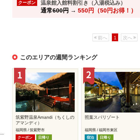
温泉館入館料割引き（入湯税込み）
クーポン
通常
600円
→
550円（50円お得！）
前へ
1
次へ
このエリアの週間ランキング
筑紫野温泉Amandi（ちくしの
照葉スパリゾート
アマンディ）
福岡県 / 筑紫野市
福岡県 / 福岡市東区
クーポン
日帰り
宿泊
日帰り