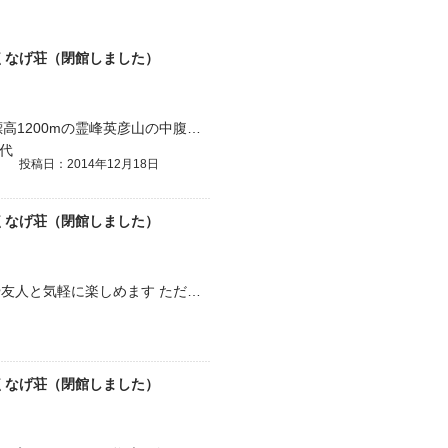
くなげ荘（閉館しました）
大分自動車道の杷木IC.から車で約50分。標高1200mの霊峰英彦山の中腹に佇む、公共の一軒宿。平日の午前中に、日帰り入浴してみました。 100円返却式の下駄箱に靴を…
0代
投稿日：2014年12月18日
くなげ荘（閉館しました）
素晴らしい温泉です 値段も安いし、家族や友人と気軽に楽しめます ただ、残念なのは立地
くなげ荘（閉館しました）