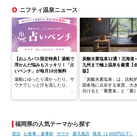
ニフティ温泉ニュース
【おふろパス限定特典】湯船で
炭酸水素塩泉12選！北海道
浮かんだ悩みもスッキリ！「占
九州まで極上温泉を厳選【
いベンチ」が毎月10分無料
版】
湯船にゆったり浸かったり、サ
「炭酸水素塩泉」は、比較
ウナでじっと汗を流したり。
国各地に点在する泉質。大
分けると「重曹泉」と「重
土類泉」に分かれます。
そんな「一人でぼんやり過ごす
また硫黄や鉄分などの特殊
時間」、ふだん後回しにしてい
が混ざり合うことで、複雑
た「これからのこと」や「ちょ
多様な個性を持つことも多
福岡県の人気テーマから探す
っとした悩み」が、頭に浮かん
す。
でくることはありませんか？
宿泊
お食事・食事処
サウナ
露天風呂
格安（1,000円以下）