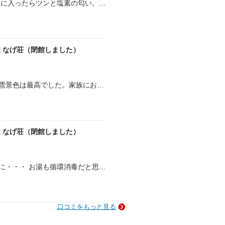
昨日英彦山の帰りに立ち寄りました。 浴室に入ったらツンと塩素の匂い。けどお湯自体は悪くなかったと言うよりは弱アルカリ性のお湯という事でツルツルになりました。 山間の温泉に…
くなげ荘（閉館しました）
従業員さんの対応も良く、露天風呂からの雪景色は最高でした。家族にお勧めの温泉です！
くなげ荘（閉館しました）
けっこう混んでるんですね。山の中？なのに・・・ お湯も循環消毒だと思われます。 露天の景色は目の高さには塀用？の植木の様なものしか。 ロビー脇からつながる宿泊施設とその延…
日
口コミをもっと見る