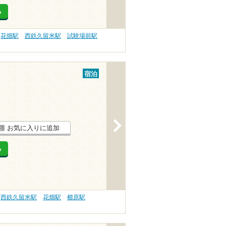
る
花畑駅
西鉄久留米駅
試験場前駅
宿泊
>
お気に入りに追加
る
西鉄久留米駅
花畑駅
櫛原駅