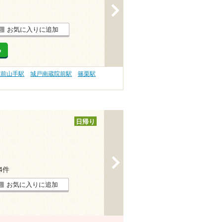
>
お気に入りに追加
る
筑前山手駅
城戸南蔵院前駅
篠栗駅
日帰り
>
44件
お気に入りに追加