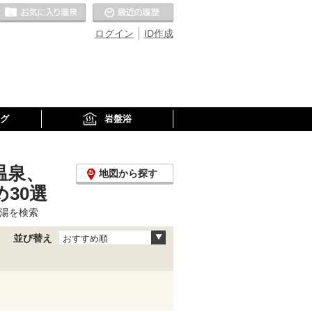
お気に入りの温泉
最近の履歴
ログイン
ID作成
グ
岩盤浴
温泉、
地図から探す
30選
湯を検索
並び替え
おすすめ順