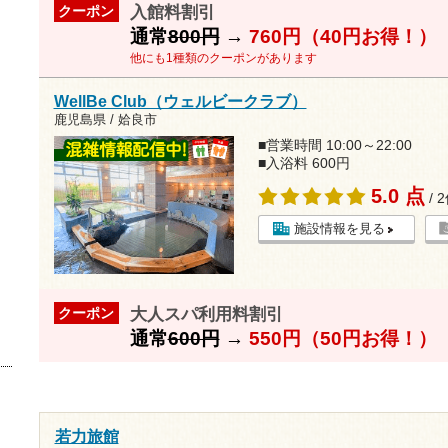
入館料割引
クーポン
通常
800円
→
760円（40円お得！）
他にも1種類のクーポンがあります
WellBe Club（ウェルビークラブ）
鹿児島県 / 姶良市
■営業時間 10:00～22:00
■入浴料 600円
5.0 点
/ 
施設情報を見る
大人スパ利用料割引
クーポン
通常
600円
→
550円（50円お得！）
若力旅館