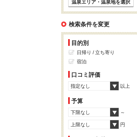
温泉エリア・温泉地を選択
検索条件を変更
目的別
日帰り / 立ち寄り
宿泊
口コミ評価
指定なし
以上
予算
下限なし
～
上限なし
円