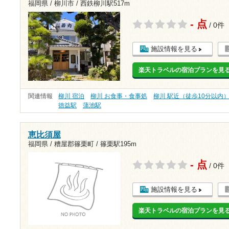
福岡県 / 柳川市 /
西鉄柳川駅517m
- 点
/ 0件
施設情報を見る
楽天トラベルの宿泊プランを見
関連情報
柳川 宿泊
柳川 お食事・食事処
柳川 駅近（徒歩10分以内
徳益駅
蒲池駅
恵比須屋
福岡県 / 糟屋郡篠栗町 /
篠栗駅195m
- 点
/ 0件
施設情報を見る
楽天トラベルの宿泊プランを見