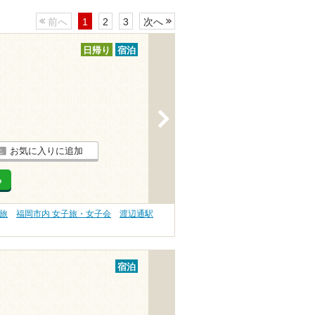
前へ
1
2
3
次へ
日帰り
宿泊
>
お気に入りに追加
る
旅
福岡市内 女子旅・女子会
渡辺通駅
宿泊