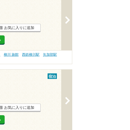
>
お気に入りに追加
る
）
柳川 旅館
西鉄柳川駅
矢加部駅
宿泊
>
お気に入りに追加
る