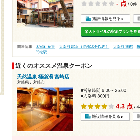
- 点
/ 0件
施設情報を見る
楽天トラベルの宿泊プランを見
関連情報
太宰府 宿泊
太宰府 駅近（徒歩10分以内）
太宰府 旅館
門松駅
近くのオススメ温泉クーポン
天然温泉 極楽湯 宮崎店
宮崎県 / 宮崎市
■営業時間 9:00～25:00
■入浴料 800円
4.3 点
/ 
施設情報を見る