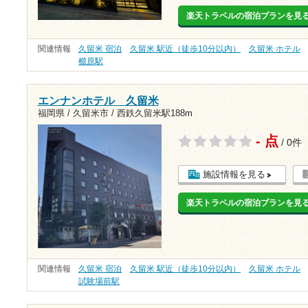
楽天トラベルの宿泊プランを見
関連情報
久留米 宿泊
久留米 駅近（徒歩10分以内）
久留米 ホテル
櫛原駅
エンナンホテル 久留米
福岡県 / 久留米市 /
西鉄久留米駅188m
- 点
/ 0件
施設情報を見る
楽天トラベルの宿泊プランを見
関連情報
久留米 宿泊
久留米 駅近（徒歩10分以内）
久留米 ホテル
試験場前駅