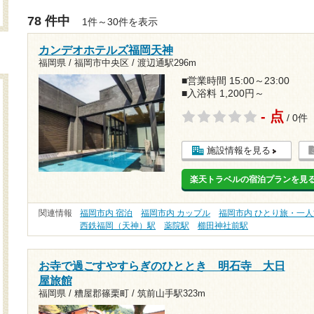
78 件中
1件～30件を表示
カンデオホテルズ福岡天神
福岡県 / 福岡市中央区 /
渡辺通駅296m
■営業時間 15:00～23:00
■入浴料 1,200円～
- 点
/ 0件
施設情報を見る
楽天トラベルの宿泊プランを見
関連情報
福岡市内 宿泊
福岡市内 カップル
福岡市内 ひとり旅・一人
西鉄福岡（天神）駅
薬院駅
櫛田神社前駅
お寺で過ごすやすらぎのひととき 明石寺 大日
屋旅館
福岡県 / 糟屋郡篠栗町 /
筑前山手駅323m