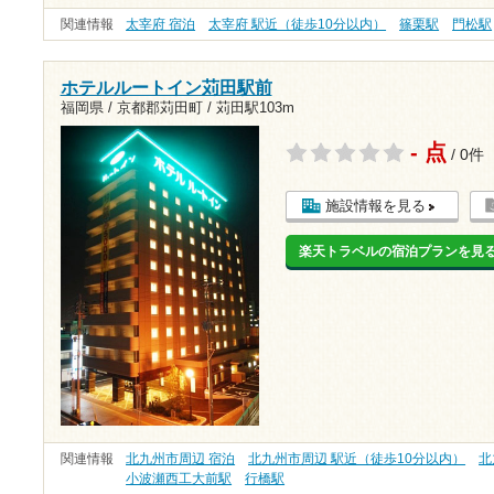
関連情報
太宰府 宿泊
太宰府 駅近（徒歩10分以内）
篠栗駅
門松駅
ホテルルートイン苅田駅前
福岡県 / 京都郡苅田町 /
苅田駅103m
- 点
/ 0件
施設情報を見る
楽天トラベルの宿泊プランを見
関連情報
北九州市周辺 宿泊
北九州市周辺 駅近（徒歩10分以内）
北
小波瀬西工大前駅
行橋駅