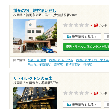
博多の宿 旅館まいだし
福岡県 / 福岡市東区 /
馬出九大病院前駅210m
- 点
/ 0件
施設情報を見る
楽天トラベルの宿泊プランを見
関連情報
福岡市内 宿泊
福岡市内 カップル
福岡市内 女子旅・女子会
馬出九大病院前駅
吉塚駅
箱崎宮前駅
箱崎駅
ザ・セレクトン久留米
福岡県 / 久留米市 /
花畑駅527m
- 点
/ 0件
施設情報を見る