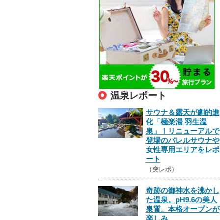
温泉レポート
サウナ＆露天が劇的進
化「極楽湯 羽生温
泉」！リニューアルで
登場のバレルサウナや
女性専用エリアをレポ
ート
（突レポ）
奇跡の御神水を沸かし
た温泉。pH9.6の美人
泉質。本格オープンが
楽しみ。