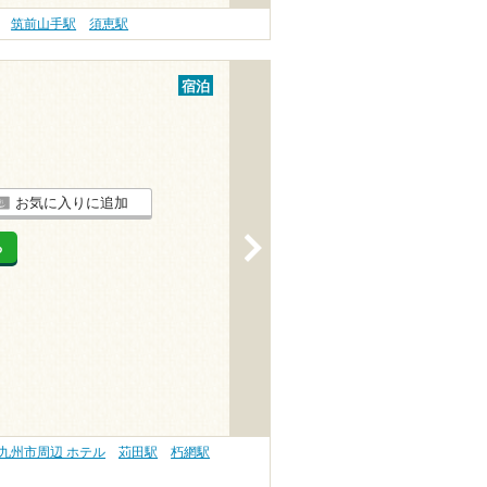
筑前山手駅
須恵駅
宿泊
お気に入りに追加
>
る
九州市周辺 ホテル
苅田駅
朽網駅