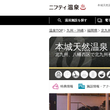
本城天然
温浴施設を探す
電
温泉TOP
九州・沖縄
福岡県
北九
本城天然温泉
北九州、八幡西区で北九州
天然
かけ流し
露天風呂
貸切風呂
岩盤浴
食
特典情報
施設情報・アク