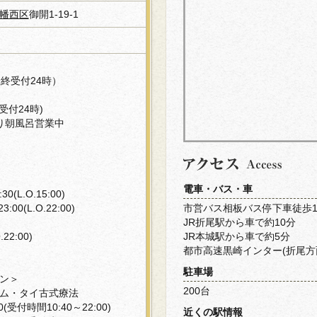
幡西区
御開1-19-1
（最終受付24時）
終受付24時)
り朝風呂営業中
電車・バス・車
0(L.O.15:00)
:00(L.O.22:00)
市営バス相板バス停下車徒歩
JR折尾駅から車で約10分
.22:00)
JR本城駅から車で約5分
都市高速黒崎インター(折尾方
駐車場
ン＞
200台
ム・タイ古式療法
0(受付時間10:40～22:00)
近くの駅情報