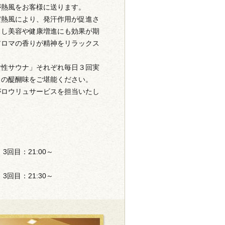
が熱風をお客様に送ります。
だ熱風により、発汗作用が促進さ
出し美容や健康増進にも効果が期
アロマの香りが精神をリラックス
。
女性サウナ」それぞれ毎日３回実
ュの醍醐味をご堪能ください。
がロウリュサービスを担当いたし
、3回目：21:00～
、3回目：21:30～