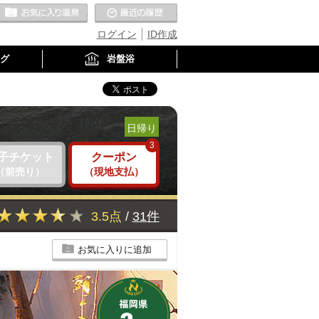
お気に入りの温泉
最近の履歴
ログイン
ID作成
グ
岩盤浴
日帰り
3
子チケット
クーポン
（前売り）
（現地支払）
3.5点
/
31件
お気に入りに追加