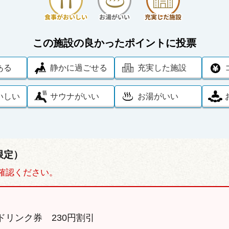
この施設の良かったポイントに投票
ある
静かに過ごせる
充実した施設
いしい
サウナがいい
お湯がいい
限定）
確認ください。
リンク券 230円割引