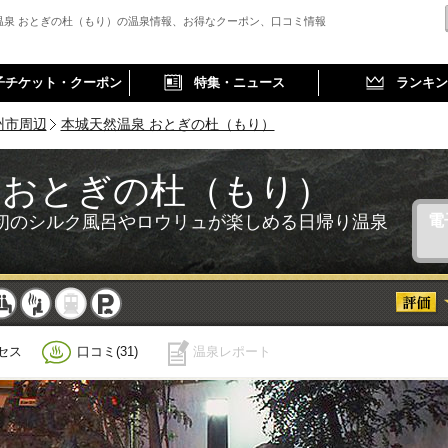
温泉 おとぎの杜（もり）の温泉情報、お得なクーポン、口コミ情報
子チケット・クーポン
特集・ニュース
ランキン
州市周辺
本城天然温泉 おとぎの杜（もり）
 おとぎの杜（もり）
初のシルク風呂やロウリュが楽しめる日帰り温泉
電
事
休憩
サウナ
駅近
駐車
セス
口コミ(31)
温泉レポート