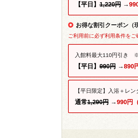
【平日】
1,220円
→
99
お得な割引クーポン（
ご利用前に必ず利用条件をご
入館料最大110円引き 
【平日】
990円
→
890
【平日限定】入浴＋レン
通常
1,290円
→
990円