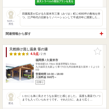
楽天トラベルの宿泊プランを見る
田園風景が広がる久留米市三潴（みづま）町に4000坪の敷地を持
つ、江戸時代の旧家をリノベーションして平成20年に開業した…
50代～
男性
関連情報から探す
天然掛け流し温泉 笹の湯
お気に入
りに追加
4.5点
/ 2 件
福岡県 / 久留米市
学校前駅10.79km
筑後草野駅2.53km
九大線田主丸駅より車で5分九州自動車道久留米ＩＣより3
0分
営業時間 10:30～18:00
入浴料金 550円～
日帰り
いかにも体に良さそうなお湯だと感じました。 温度も適温でいつ
までも入っていられそうです。 それだけに、あまり広く…
匿名