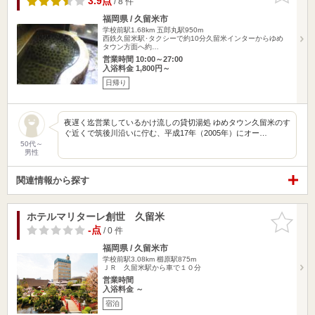
3.9点
/ 8 件
福岡県 / 久留米市
学校前駅1.68km
五郎丸駅950m
西鉄久留米駅･タクシーで約10分久留米インターからゆめ
タウン方面へ約…
営業時間 10:00～27:00
入浴料金 1,800円～
日帰り
夜遅く迄営業しているかけ流しの貸切湯処 ゆめタウン久留米のす
ぐ近くで筑後川沿いに佇む、平成17年（2005年）にオー…
50代～
男性
関連情報から探す
ホテルマリターレ創世 久留米
お気に入
りに追加
-点
/ 0 件
福岡県 / 久留米市
学校前駅3.08km
櫛原駅875m
ＪＲ 久留米駅から車で１０分
営業時間
入浴料金 ～
宿泊