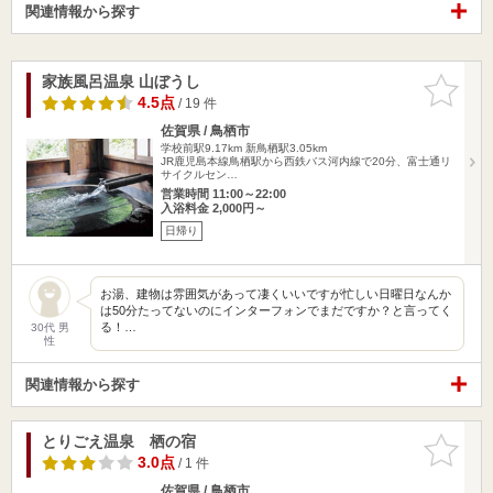
関連情報から探す
家族風呂温泉 山ぼうし
お気に入
りに追加
4.5点
/ 19 件
佐賀県 / 鳥栖市
学校前駅9.17km
新鳥栖駅3.05km
JR鹿児島本線鳥栖駅から西鉄バス河内線で20分、富士通リ
サイクルセン…
営業時間 11:00～22:00
入浴料金 2,000円～
日帰り
お湯、建物は雰囲気があって凄くいいですが忙しい日曜日なんか
は50分たってないのにインターフォンでまだですか？と言ってく
る！…
30代 男
性
関連情報から探す
とりごえ温泉 栖の宿
お気に入
りに追加
3.0点
/ 1 件
佐賀県 / 鳥栖市