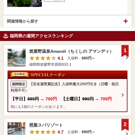
関連情報から探す
福岡県の週間アクセスランキング
1
筑紫野温泉Amandi（ちくしの アマンディ）
4.1
入浴料：
880円～
福岡県筑紫野市原田832-1
【百名湯受賞記念】入浴料最大290円引き（日曜・祝日
期間限定
利用不可）
【平日】
880円
→
700円
【土曜日】
990円
→
700円
他にも1個のクーポンがあります。
2
照葉スパリゾート
4.7
入浴料：
990円～