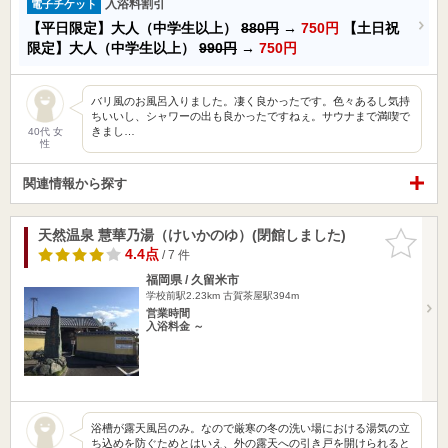
入浴料割引
電子チケット
【平日限定】大人（中学生以上）
880円
→
750円
【土日祝
限定】大人（中学生以上）
990円
→
750円
バリ風のお風呂入りました。凄く良かったです。色々あるし気持
ちいいし、シャワーの出も良かったですねぇ。サウナまで満喫で
きまし…
40代 女
性
関連情報から探す
天然温泉 慧華乃湯（けいかのゆ）(閉館しました)
お気に入
りに追加
4.4点
/ 7 件
福岡県 / 久留米市
学校前駅2.23km
古賀茶屋駅394m
営業時間
入浴料金 ～
浴槽が露天風呂のみ。なので厳寒の冬の洗い場における湯気の立
ち込めを防ぐためとはいえ、外の露天への引き戸を開けられると