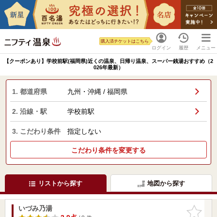
購入済チケットはこちら
ログイン
履歴
メニュー
【クーポンあり】学校前駅(福岡県)近くの温泉、日帰り温泉、スーパー銭湯おすすめ（2
026年最新）
1. 都道府県
九州・沖縄 / 福岡県
2. 沿線・駅
学校前駅
3. こだわり条件
指定しない
こだわり条件を変更する
リストから探す
地図から探す
いづみ乃湯
お気に入
りに追加