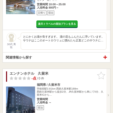
営業時間 10:00～25:00
入浴料金 800円～
日帰り
宿泊
楽天トラベルの宿泊プランを見る
とにかくお湯が良すぎます。 湯の花もふんだんに浮いています。
サウナはここのオートロウリュに慣れたら正直どこのサウナに…
30代 男
性
関連情報から探す
エンナンホテル 久留米
お気に入
りに追加
-点
/ 0 件
福岡県 / 久留米市
学校前駅3.81km
西鉄久留米駅188m
西鉄久留米駅から徒歩2分、JR久留米駅から車にて5分、久
留米ICから…
営業時間
入浴料金 ～
宿泊