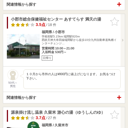
関連情報から探す
小郡市総合保健福祉センター あすてらす 満天の湯
お気に入
りに追加
3.5点
/ 18 件
福岡県 / 小郡市
学校前駅5.15km
端間駅820m
西鉄天神大牟田線端間駅から徒歩10分九州自動車道鳥栖イ
ンターチェンジ…
営業時間 10:00～21:00
入浴料金 530円～
日帰り
１０月から市外の人は¥800円に値上げになります。 お気をつけ
下さい。
50代～
男性
関連情報から探す
源泉掛け流し温泉 久留米 游心の湯（ゆうしんのゆ）
お気に入
りに追加
3.7点
/ 27 件
福岡県 / 久留米市