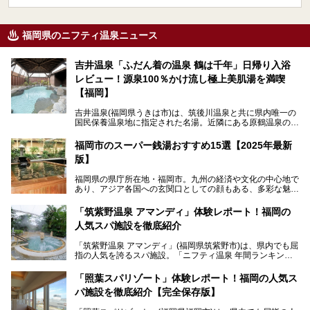
福岡県のニフティ温泉ニュース
吉井温泉「ふだん着の温泉 鶴は千年」日帰り入浴
レビュー！源泉100％かけ流し極上美肌湯を満喫
【福岡】
吉井温泉(福岡県うきは市)は、筑後川温泉と共に県内唯一の
国民保養温泉地に指定された名湯。近隣にある原鶴温泉の観
光地風情と異なり、長閑な田園地帯に佇む小さな温泉地で
す。
福岡市のスーパー銭湯おすすめ15選【2025年最新
版】
「ふだん着の温泉 鶴は千年」は、吉井温泉にある日帰り入
浴施設。源泉100％かけ流しの極上美肌湯を楽しめ、近隣の
福岡県の県庁所在地・福岡市。九州の経済や文化の中心地で
住民や温泉ファンに愛され続けています。今回は筆者自ら日
あり、アジア各国への玄関口としての顔もある、多彩な魅力
帰り入浴し、自慢の温泉を中心に詳細レビューします！
をもつ大都市です。
「筑紫野温泉 アマンディ」体験レポート！福岡の
そんな福岡市は、スーパー銭湯も多種多彩。玄界灘を眺めら
人気スパ施設を徹底紹介
れるリゾート気分満点のスーパー銭湯から、繁華街近くのレ
トロな銭湯、泉質自慢の天然温泉まで、福岡市で行ってみた
「筑紫野温泉 アマンディ」(福岡県筑紫野市)は、県内でも屈
いスーパー銭湯を一挙ご紹介します。
指の人気を誇るスパ施設。「ニフティ温泉 年間ランキング2
022」では、福岡県岩盤浴部門第１位を獲得。いつも多くの
入浴客で賑わっています。
「照葉スパリゾート」体験レポート！福岡の人気ス
パ施設を徹底紹介【完全保存版】
そこで今回は、ニフティ温泉ライターである筆者が現地訪
問。週替わりで男女入替制の温泉・サウナや岩盤浴・VIPル