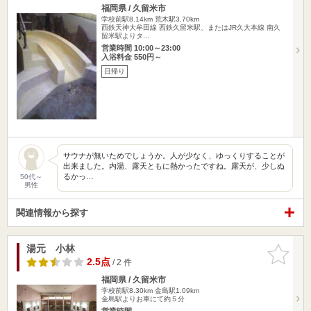
福岡県 / 久留米市
学校前駅8.14km
荒木駅3.70km
西鉄天神大牟田線 西鉄久留米駅、またはJR久大本線 南久
留米駅よりタ…
営業時間 10:00～23:00
入浴料金 550円～
日帰り
サウナが無いためでしょうか。人が少なく、ゆっくりすることが
出来ました。内湯、露天ともに熱かったですね。露天が、少しぬ
るかっ…
50代～
男性
関連情報から探す
湯元 小林
お気に入
りに追加
2.5点
/ 2 件
福岡県 / 久留米市
学校前駅8.30km
金島駅1.09km
金島駅よりお車にて約５分
営業時間