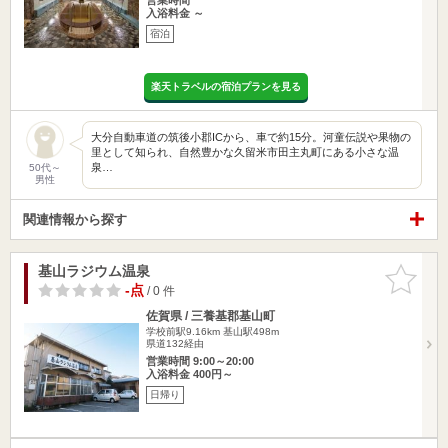
入浴料金 ～
宿泊
楽天トラベルの宿泊プランを見る
大分自動車道の筑後小郡ICから、車で約15分。河童伝説や果物の
里として知られ、自然豊かな久留米市田主丸町にある小さな温
泉…
50代～
男性
関連情報から探す
基山ラジウム温泉
お気に入
りに追加
-点
/ 0 件
佐賀県 / 三養基郡基山町
学校前駅9.16km
基山駅498m
県道132経由
営業時間 9:00～20:00
入浴料金 400円～
日帰り