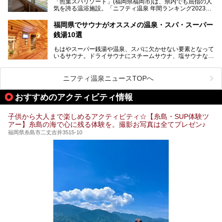
「照葉スパリゾート」(福岡県福岡市)は、県内でも屈指の人
ーム・併設するレストランを体験し、それらの全貌を徹底紹
気を誇る温浴施設。「ニフティ温泉 年間ランキング2023」
介します！
では福岡県総合第３位を獲得し、平日・土日を問わず多くの
常連客で賑わっています。
福岡県でサウナがオススメの温泉・スパ・スーパー
銭湯10選
そこで今回は、ニフティ温泉ライターである筆者が現地体
験。超人気の岩盤房(岩盤浴)をはじめ、スパ＆サウナ・アミ
もはやスーパー銭湯や温泉、スパに欠かせない要素となって
ューズメント・宿泊施設・グルメ・その他施設まで、多彩な
いるサウナ。ドライサウナにスチームサウナ、塩サウナな
る全貌と魅力を徹底紹介します！
ど、いくつか異なるタイプが楽しめたり、水風呂や外気浴ス
ペース、ロウリュウなど、心ゆくまで楽しむためのサービス
が充実した施設も多くみられます。
ニフティ温泉ニュースTOPへ
今回はそんなサウナにこだわった、福岡県内のオススメ温
泉・銭湯・スパを10件紹介したいと思います！
おすすめのアクティビティ情報
子供から大人まで楽しめるアクティビティ☆【糸島・SUP体験ツ
アー】糸島の海で心に残る体験を。撮影お写真は全てプレゼン♪
福岡県糸島市二丈吉井3515-10