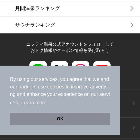
月間温泉ランキング
サウナランキング
ニフティ温泉公式アカウントをフォローして
おトク情報やクーポン情報を受け取ろう
By using our services, you agree that we and
our
partners
use cookies to improve advertisi
ng and enhance your experience on our servi
ニフティ温泉アプリ
ces.
Learn more
地図から温泉検索！お得な限定クーポンも！
今すぐダウンロード！
OK
ご意見ご要望 ・お問い合わせ
施設データの新規追加や修正依頼もこちらから