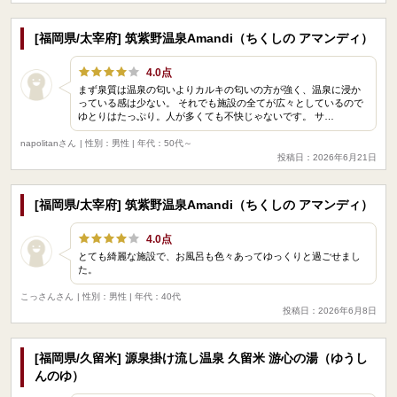
[福岡県/太宰府] 筑紫野温泉Amandi（ちくしの アマンディ）
4.0点
まず泉質は温泉の匂いよりカルキの匂いの方が強く、温泉に浸か
っている感は少ない。 それでも施設の全てが広々としているので
ゆとりはたっぷり。人が多くても不快じゃないです。 サ…
napolitanさん
| 性別：男性 | 年代：50代～
投稿日：2026年6月21日
[福岡県/太宰府] 筑紫野温泉Amandi（ちくしの アマンディ）
4.0点
とても綺麗な施設で、お風呂も色々あってゆっくりと過ごせまし
た。
こっさんさん
| 性別：男性 | 年代：40代
投稿日：2026年6月8日
[福岡県/久留米] 源泉掛け流し温泉 久留米 游心の湯（ゆうし
んのゆ）