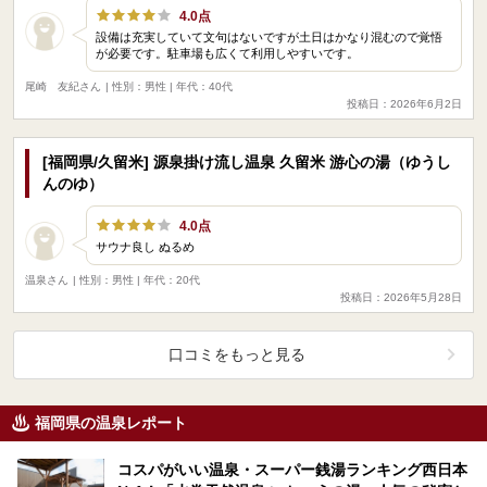
4.0点
設備は充実していて文句はないですが土日はかなり混むので覚悟
が必要です。駐車場も広くて利用しやすいです。
尾崎 友紀さん
| 性別：男性 | 年代：40代
投稿日：2026年6月2日
[福岡県/久留米] 源泉掛け流し温泉 久留米 游心の湯（ゆうし
んのゆ）
4.0点
サウナ良し ぬるめ
温泉さん
| 性別：男性 | 年代：20代
投稿日：2026年5月28日
口コミをもっと見る
福岡県の温泉レポート
コスパがいい温泉・スーパー銭湯ランキング西日本