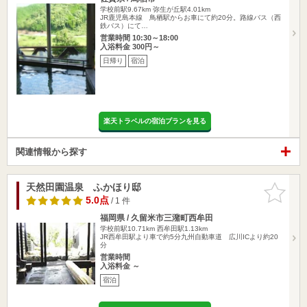
学校前駅9.67km
弥生が丘駅4.01km
JR鹿児島本線 鳥栖駅からお車にて約20分。路線バス（西
鉄バス）にて…
営業時間 10:30～18:00
入浴料金 300円～
日帰り
宿泊
楽天トラベルの宿泊プランを見る
関連情報から探す
天然田園温泉 ふかほり邸
お気に入
りに追加
5.0点
/ 1 件
福岡県 / 久留米市三潴町西牟田
学校前駅10.71km
西牟田駅1.13km
JR西牟田駅より車で約5分九州自動車道 広川ICより約20
分
営業時間
入浴料金 ～
宿泊