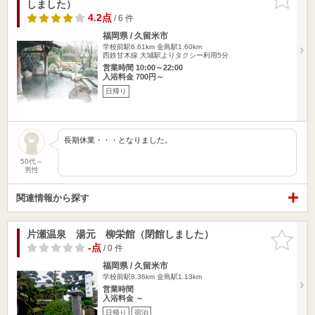
しました）
りに追加
4.2点
/ 6 件
福岡県 / 久留米市
学校前駅6.61km
金島駅1.60km
西鉄甘木線 大城駅よりタクシー利用5分
営業時間 10:00～22:00
入浴料金 700円～
日帰り
長期休業・・・となりました。
50代～
男性
関連情報から探す
片瀬温泉 湯元 柳栄館（閉館しました）
お気に入
りに追加
-点
/ 0 件
福岡県 / 久留米市
学校前駅8.36km
金島駅1.13km
営業時間
入浴料金 ～
日帰り
宿泊