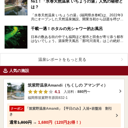
№1！「水巻天然温泉 いちょうの湯」人気の秘密と
は？
「水巻天然温泉 いちょうの湯」(福岡県水巻町)は、2022年3
月にオープンした天然温泉施設。開業当初から話題を呼び、
ニフティ温泉「ユーザーが選んだ！コスパがいい…
千載一遇！ホタルの光シャワー的お風呂
日本の数ある街の中でも福岡ほど都市と田舎が寄り添う都市
はないでしょう。源泉野天風呂「那珂川清滝」はこの絶好の
条件を更に極め、ホタルが棲むほど水が清らで豊かな場所…
温泉レポートをもっと見る
人気の施設
筑紫野温泉Amandi（ちくしの アマンディ）
4.1
入浴料：
880円
〜
福岡県筑紫野市原田832-1
「筑紫野温泉Amandi」【平日のみ】入浴+岩盤浴 割引
クーポン
き
通常
1,800円
→
1,680円（120円お得！）