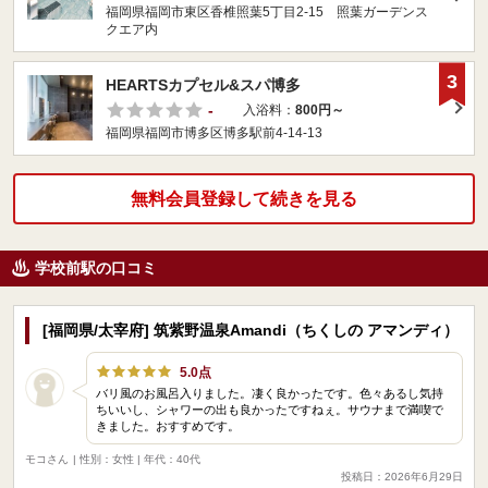
福岡県福岡市東区香椎照葉5丁目2-15 照葉ガーデンス
クエア内
3
HEARTSカプセル&スパ博多
-
入浴料：
800円～
福岡県福岡市博多区博多駅前4-14-13
無料会員登録して続きを見る
学校前駅の口コミ
[福岡県/太宰府] 筑紫野温泉Amandi（ちくしの アマンディ）
5.0点
バリ風のお風呂入りました。凄く良かったです。色々あるし気持
ちいいし、シャワーの出も良かったですねぇ。サウナまで満喫で
きました。おすすめです。
モコさん
| 性別：女性 | 年代：40代
投稿日：2026年6月29日