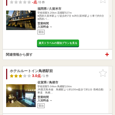
りに追加
-点
/ 0 件
福岡県 / 久留米市
学校前駅4.20km
花畑駅527m
●西鉄久留米駅より徒歩約7分 ●JR久留米駅より車で約5分
●西鉄バ…
営業時間
入浴料金 ～
宿泊
楽天トラベルの宿泊プランを見る
関連情報から探す
ホテルルートイン鳥栖駅前
お気に入
りに追加
3.0点
/ 1 件
佐賀県 / 鳥栖市
学校前駅5.04km
鳥栖駅104m
JR鹿児島本線 鳥栖駅より約100m徒歩で約1分 長崎自動
車道 鳥栖…
営業時間
入浴料金 ～
宿泊