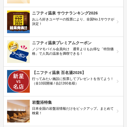
ニフティ温泉 サウナランキング2026
おふろ好きユーザーの投票により、全国No.1サウナが
決定！
ニフティ温泉プレミアムクーポン
ノジマモバイル会員向け 通常よりもお得な「特別価
格」で人気の温泉を満喫できる！
【ニフティ温泉 百名湯2026】
行ってみたい施設に投票してプレゼントを当てよう！
（全10回開催 / 合計260名様）
岩盤浴特集
日本全国の岩盤浴情報だけをピックアップ。まとめて
検索！