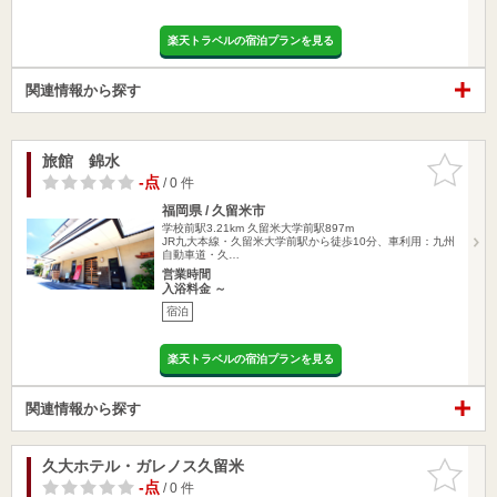
楽天トラベルの宿泊プランを見る
関連情報から探す
旅館 錦水
お気に入
りに追加
-点
/ 0 件
福岡県 / 久留米市
学校前駅3.21km
久留米大学前駅897m
JR九大本線・久留米大学前駅から徒歩10分、車利用：九州
自動車道・久…
営業時間
入浴料金 ～
宿泊
楽天トラベルの宿泊プランを見る
関連情報から探す
久大ホテル・ガレノス久留米
お気に入
りに追加
-点
/ 0 件