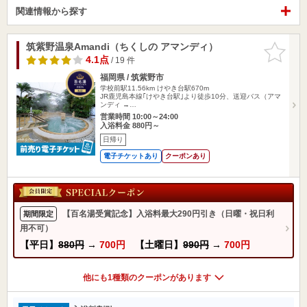
関連情報から探す
筑紫野温泉Amandi（ちくしの アマンディ）
お気に入
りに追加
4.1点
/ 19 件
福岡県 / 筑紫野市
学校前駅11.56km
けやき台駅670m
JR鹿児島本線｢けやき台駅｣より徒歩10分、送迎バス（アマ
ンディ →…
営業時間 10:00～24:00
入浴料金 880円～
日帰り
電子チケットあり
クーポンあり
【百名湯受賞記念】入浴料最大290円引き（日曜・祝日利
期間限定
用不可）
【平日】
880円
→
700円
【土曜日】
990円
→
700円
他にも1種類のクーポンがあります