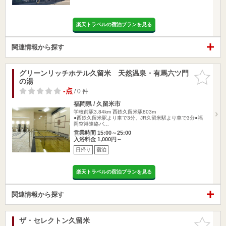
楽天トラベルの宿泊プランを見る
関連情報から探す
グリーンリッチホテル久留米 天然温泉・有馬六ツ門
お気に入
の湯
りに追加
-点
/ 0 件
福岡県 / 久留米市
学校前駅3.84km
西鉄久留米駅803m
●西鉄久留米駅より車で3分、JR久留米駅より車で3分●福
岡空港連絡バ…
営業時間 15:00～25:00
入浴料金 1,000円～
日帰り
宿泊
楽天トラベルの宿泊プランを見る
関連情報から探す
ザ・セレクトン久留米
お気に入