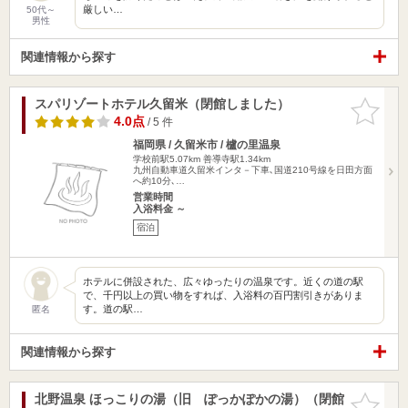
厳しい…
50代～
男性
関連情報から探す
スパリゾートホテル久留米（閉館しました）
お気に入
りに追加
4.0点
/ 5 件
福岡県 / 久留米市 / 櫨の里温泉
学校前駅5.07km
善導寺駅1.34km
九州自動車道久留米インタ－下車､国道210号線を日田方面
へ約10分､…
営業時間
入浴料金 ～
宿泊
ホテルに併設された、広々ゆったりの温泉です。近くの道の駅
で、千円以上の買い物をすれば、入浴料の百円割引きがありま
す。道の駅…
匿名
関連情報から探す
北野温泉 ほっこりの湯（旧 ぽっかぽかの湯）（閉館
お気に入