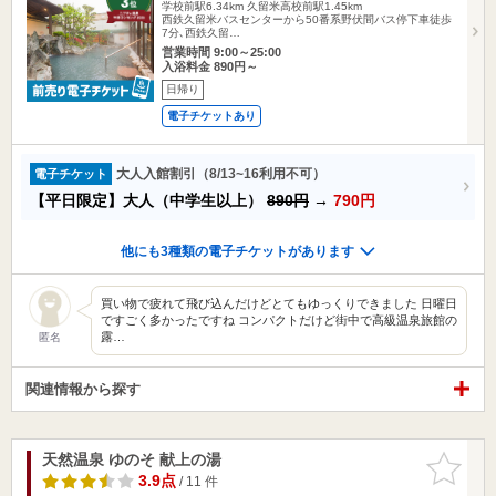
学校前駅6.34km
久留米高校前駅1.45km
西鉄久留米バスセンターから50番系野伏間バス停下車徒歩
7分､西鉄久留…
営業時間 9:00～25:00
入浴料金 890円～
日帰り
電子チケットあり
大人入館割引（8/13~16利用不可）
電子チケット
【平日限定】大人（中学生以上）
890円
→
790円
他にも3種類の電子チケットがあります
買い物で疲れて飛び込んだけどとてもゆっくりできました 日曜日
ですごく多かったですね コンパクトだけど街中で高級温泉旅館の
露…
匿名
関連情報から探す
天然温泉 ゆのそ 献上の湯
お気に入
りに追加
3.9点
/ 11 件