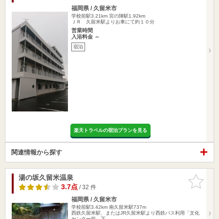
福岡県 / 久留米市
学校前駅3.21km
宮の陣駅1.92km
ＪＲ 久留米駅よりお車にて約１０分
営業時間
入浴料金 ～
宿泊
楽天トラベルの宿泊プランを見る
関連情報から探す
湯の坂久留米温泉
お気に入
りに追加
3.7点
/ 32 件
福岡県 / 久留米市
学校前駅3.42km
南久留米駅737m
西鉄久留米駅、またはJR久留米駅より西鉄バス利用「文化
センター前」下…