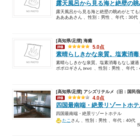
露天風呂から見る海と絶壁の眺
ああああさん 、性別：男性 、年代：30代
[高知県/足摺]
海癒
5.0点
素晴らしきかな泉質。塩素消毒
ポポロギさん
、性別：男性 、年代：
[高知県/足摺]
アシズリテルメ（旧：国民宿
4.0点
四国最南端・絶景リゾート
たこ
さん
、性別：男性 、年代：40代
投