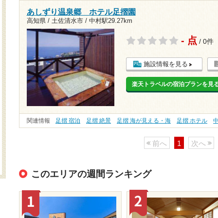
あしずり温泉郷 ホテル足摺園
高知県 / 土佐清水市 /
中村駅29.27km
- 点
/ 0件
施設情報を見る
楽天トラベルの宿泊プランを見
関連情報
足摺 宿泊
足摺 絶景
足摺 海が見える・海
足摺 ホテル
前へ
1
次へ
このエリアの週間ランキング