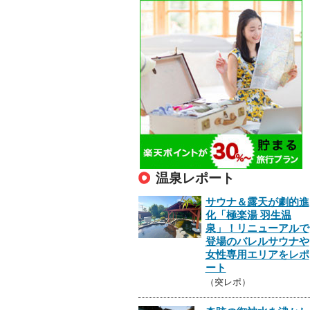
温泉レポート
サウナ＆露天が劇的進
化「極楽湯 羽生温
泉」！リニューアルで
登場のバレルサウナや
女性専用エリアをレポ
ート
（突レポ）