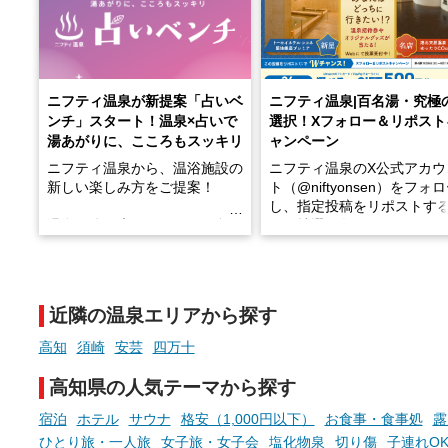
ニフティ温泉が新提案「占いベ
ニフティ温泉|百名湯・究極
ンチ」スタート！温泉×占いで
選択！Xフォロー＆リポスト
湯あがりに、こころもスッキリ
ャンペーン
ニフティ温泉から、温浴施設の
ニフティ温泉のX公式アカウ
新しい楽しみ方をご提案！
ト（@niftyonsen）をフォ
し、指定投稿をリポストす
温泉で体を癒したあとに、占い
と、抽選で各回26（ふろ）
でこころもスッキリ──そんな
様（合計260名様）に選べる
新体験が楽しめる「占いベン
GIFT500円分をプレゼント
チ」を展開中♨
たします。
近隣の温泉エリアから探す
手相やタロットなど気軽に楽し
める占いで、“ととのう”おふろ
高知
須崎
安芸
四万十
時間を、もっと特別に。
高知県の人気テーマから探す
宿泊
ホテル
サウナ
格安（1,000円以下）
お食事・食事処
露
ひとり旅・一人旅
女子旅・女子会
塩化物泉
切り傷
子連れO