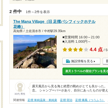
2 件中
1件～2件を表示
The Mana Village（旧 足摺パシフィックホテル
花椿）
高知県 / 土佐清水市 /
中村駅29.35km
■営業時間 16:00～21:00
■入浴料 1,000円～
4.4 点
/ 
施設情報を見る
楽天トラベルの宿泊プランを見
露天風呂から見る海と絶壁の眺めがとても良かった。
念。 シャンプーバーがあり、自分にあったものが使え
30代 男性
関連情報
足摺 単純温泉・単純泉
足摺 宿泊
足摺 痛風（つうふう）