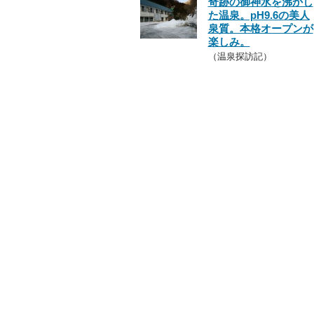
奇跡の御神水を沸かし
た温泉。pH9.6の美人
泉質。本格オープンが
楽しみ。
（温泉探訪記）