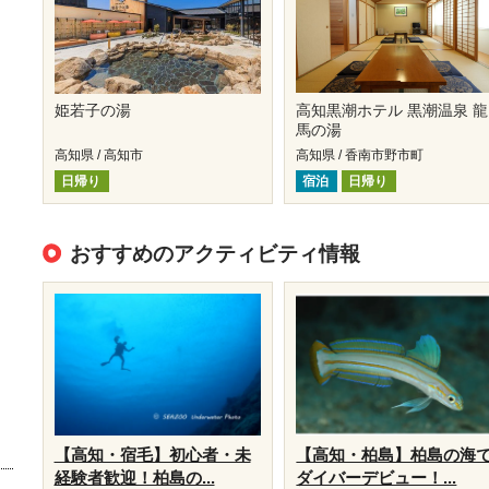
姫若子の湯
高知黒潮ホテル 黒潮温泉 龍
馬の湯
高知県 / 高知市
高知県 / 香南市野市町
日帰り
宿泊
日帰り
おすすめのアクティビティ情報
【高知・宿毛】初心者・未
【高知・柏島】柏島の海
経験者歓迎！柏島の...
ダイバーデビュー！...