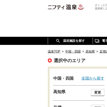
さくっと
温泉探し
温浴施設を探す
電
温泉TOP
>
中国・四国
>
高知県
>
足摺
選択中のエリア
全国から探す
中国・四国
高知県
変更