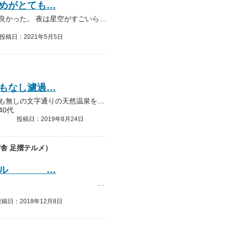
めがとても…
露天風呂から見る海と絶壁の眺めがとても良かった。 夜は星空がすごいらしいが見られず残念。 シャンプーバーがあり、自分にあったものが使えるのも○。 ホテル従業員の対応も良か…
投稿日：2021年5月5日
もなし濾過…
素晴らしきかな泉質。塩素消毒もなし濾過も無しの文字通りの天然温泉を薪で焚いている温泉施設は日本にもここだけだとか。真っ透明なお湯なのに超ヌルヌルで初めてなのに感動しました…
40代
投稿日：2019年8月24日
舎 足摺テルメ）
ホテル …
四国最南端・絶景リゾートホテル 高知県土佐清水市、四国最南端足摺岬にある絶景が自慢のリゾートホテルです。 施設名に『…
稿日：2018年12月8日