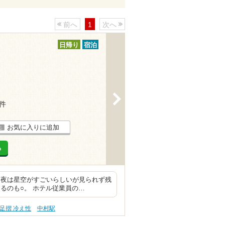
前へ
1
次へ
日帰り
宿泊
>
5件
お気に入りに追加
る
 夜は星空がすごいらしいが見られず残
るのも○。 ホテル従業員の…
足摺 冷え性
中村駅