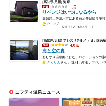
[高知県/足摺]
海癒
- 点
リベンジはいつになるやら
たこ
さん
投稿日：2015年6月19日
[高知県/足摺]
アシズリテルメ（旧：国民宿
4.0点
海と空の青
きくりん
さん
、性別：男性 、年代：4
ニフティ温泉ニュース