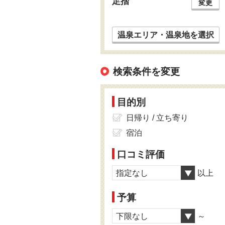
足摺
変更
温泉エリア・温泉地を選択
検索条件を変更
目的別
日帰り / 立ち寄り
宿泊
口コミ評価
指定なし
以上
予算
下限なし
～