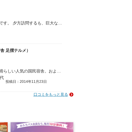
高知県土佐清水市にある宿泊兼日帰り施設です。 夕方訪問するも、巨大な施設には誰もいらっしゃらず、写真の併設の温泉施設へ向かいます。 しかし、誰もいません。カウンターには…
舎 足摺テルメ）
あしずり温泉郷に佇む、ロケーションの素晴らしい人気の国民宿舎。およそ8年ぶりに、日帰り入浴して来ました。 自然と建築物の融合をテーマに設計されているとのことで、モダン…
0代
投稿日：2014年11月23日
口コミをもっと見る