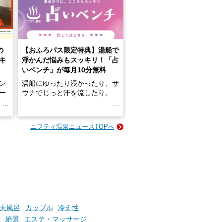
の
【おふろパス限定特典】湯船で
キ
浮かんだ悩みもスッキリ！「占
いベンチ」が毎月10分無料
ン
湯船にゆったり浸かったり、サ
ロー
ウナでじっと汗を流したり。
る
名
e-
ニフティ温泉ニュースTOPへ
い
そんな「一人でぼんやり過ごす
時間」、ふだん後回しにしてい
た「これからのこと」や「ちょ
っとした悩み」が、頭に浮かん
でくることはありませんか？
お風呂でリラックスしているか
天風呂
カップル
冷え性
らこそ向き合える、大切な自分
K
絶景
エステ・マッサージ