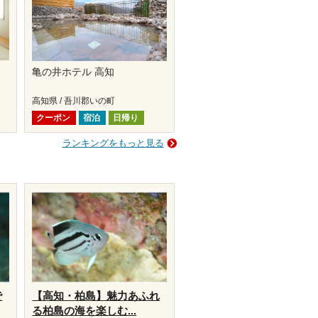
亀の井ホテル 高知
高知県 / 吾川郡いの町
クーポン
宿泊
日帰り
ランキングをもっと見る
で
【高知・柏島】魅力あふれ
る柏島の海を楽しむ...