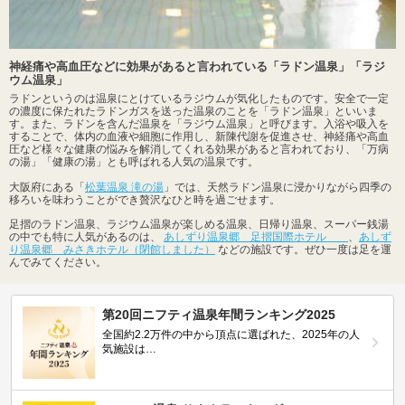
神経痛や高血圧などに効果があると言われている「ラドン温泉」「ラジ
ウム温泉」
ラドンというのは温泉にとけているラジウムが気化したものです。安全で一定
の濃度に保たれたラドンガスを送った温泉のことを「ラドン温泉」といいま
す。また、ラドンを含んだ温泉を「ラジウム温泉」と呼びます。入浴や吸入を
することで、体内の血液や細胞に作用し、新陳代謝を促進させ、神経痛や高血
圧など様々な健康の悩みを解消してくれる効果があると言われており、「万病
の湯」「健康の湯」とも呼ばれる人気の温泉です。
大阪府にある「
松葉温泉 滝の湯
」では、天然ラドン温泉に浸かりながら四季の
移ろいを味わうことができ贅沢なひと時を過ごせます。
足摺のラドン温泉、ラジウム温泉が楽しめる温泉、日帰り温泉、スーパー銭湯
の中でも特に人気があるのは、
あしずり温泉郷 足摺国際ホテル
、
あしず
り温泉郷 みさきホテル（閉館しました）
などの施設です。ぜひ一度は足を運
んでみてください。
第20回ニフティ温泉年間ランキング2025
全国約2.2万件の中から頂点に選ばれた、2025年の人
気施設は…