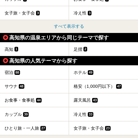
女子旅・女子会
冷え性
3
3
すべて表示する
高知県の温泉エリアから同じテーマで探す
高知
足摺
1
2
高知県の人気テーマから探す
宿泊
ホテル
88
49
サウナ
格安（1,000円以下）
48
47
お食事・食事処
露天風呂
44
43
カップル
冷え性
39
33
ひとり旅・一人旅
女子旅・女子会
27
23