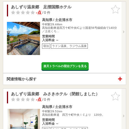
あしずり温泉郷 足摺国際ホテル
お気に入
りに追加
-点
/ 0 件
高知県 / 土佐清水市
中村駅29.44km
高知自動車道四万十町中央ICより国道56号線経由で140分
／土佐くろ…
営業時間
入浴料金 ～
宿泊
ラドン温泉、ラジウム温泉
楽天トラベルの宿泊プランを見る
関連情報から探す
あしずり温泉郷 みさきホテル（閉館しました）
お気に入
りに追加
-点
/ 0 件
高知県 / 土佐清水市
中村駅29.51km
高知自動車道 四万十町中央ＩＣより 120分。
営業時間
入浴料金 ～