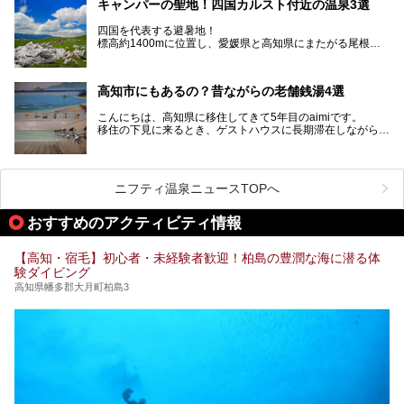
キャンパーの聖地！四国カルスト付近の温泉3選
ぜひこれを読んで高知のサウナ探しの参考してくださいね！
四国を代表する避暑地！
標高約1400mに位置し、愛媛県と高知県にまたがる尾根沿
いに広がる「四国カルスト」。
夏はキャンパーでにぎわい、街明かりもほぼなく満点の星空
高知市にもあるの？昔ながらの老舗銭湯4選
が見れる場所。
そんな街から外れた景色のとってもいい場所なんですが、日
こんにちは、高知県に移住してきて5年目のaimiです。
帰り温泉（お風呂）がありません。
移住の下見に来るとき、ゲストハウスに長期滞在しながら観
中でもライターおすすめの３つの温泉をご紹介します。
光していたのですが。
そのときにお世話になったのが高知市内にある銭湯。
テントを張ってから温泉に向かうのもいいですが、場所取り
高知市というと、高知県の人口の半分が集まっているにぎや
などが問題なければ、温泉に入ってから向かうことをオスス
かなイメージがある方も多いかと思いますが、昔ながらの老
メします。
ニフティ温泉ニュースTOPへ
舗銭湯がけっこうな数あるのですよ。
なぜなら最寄り温泉でも車で４０分、山を降りていかねばな
りませんからね…！！
規模は小さいながら、元気に営業中なので観光がてら訪問し
おすすめのアクティビティ情報
てみてはいかがでしょう？
もしくは、翌日キャンプ帰りに立ち寄るのもおすすめです。
JR高知駅から近いものもあるので、公共交通オンリー派もO
Kですよ♪
【高知・宿毛】初心者・未経験者歓迎！柏島の豊潤な海に潜る体
それでは見ていきましょう。
験ダイビング
それではチェックしてきましょう♪
高知県幡多郡大月町柏島3