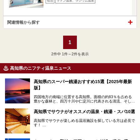
宿泊
ラドン温泉、ラジウム温泉
関連情報から探す
1
2
件中 1件～2件を表示
高知県のニフティ温泉ニュース
高知県のスーパー銭湯おすすめ15選【2025年最新
版】
四国地方の南端に位置する高知県。面積の約83％を占める
豊かな森林と、四万十川や仁淀川に代表される清流、そして
青く輝く太平洋に面して約700㎞もの海岸線が続く、自然の
魅力がぎゅっと詰まった県です。
高知県でサウナがオススメの温泉・銭湯・スパ10選
高知県はまた、カツオのたたきをはじめとする海産物や清流
で育つ川魚、大皿にごちそうがどっさり盛られた皿鉢料理、
高知県でサウナが楽しめる温浴施設を探している方は必見で
柚子などの柑橘類、地酒といったグルメが充実していること
す！
でも知られます。ここでは、温泉とあわせて自然の景観やグ
この記事では、高知県内でおすすめするサウナを詳しく紹介
ルメも満喫できる、高知県でおすすめのスーパー銭湯をご紹
します。
介します。
高知市内から、大自然に囲まれたサウナまで厳選してます。