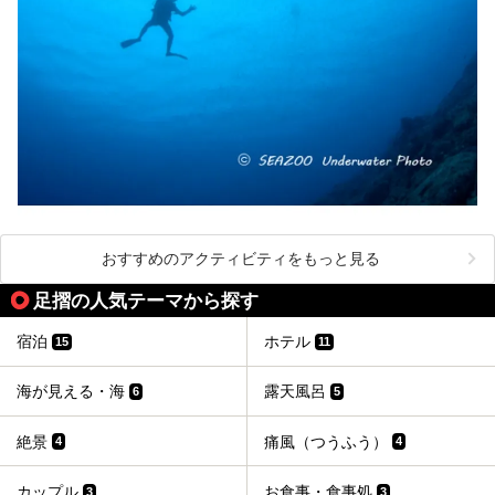
おすすめのアクティビティをもっと見る
足摺の人気テーマから探す
宿泊
ホテル
15
11
海が見える・海
露天風呂
6
5
絶景
痛風（つうふう）
4
4
カップル
お食事・食事処
3
3