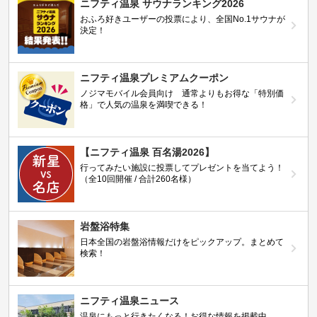
ニフティ温泉 サウナランキング2026
おふろ好きユーザーの投票により、全国No.1サウナが
決定！
ニフティ温泉プレミアムクーポン
ノジマモバイル会員向け 通常よりもお得な「特別価
格」で人気の温泉を満喫できる！
【ニフティ温泉 百名湯2026】
行ってみたい施設に投票してプレゼントを当てよう！
（全10回開催 / 合計260名様）
岩盤浴特集
日本全国の岩盤浴情報だけをピックアップ。まとめて
検索！
ニフティ温泉ニュース
温泉にもっと行きたくなる！お得な情報を掲載中