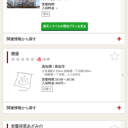
営業時間
入浴料金 ～
宿泊
楽天トラベルの宿泊プランを見る
関連情報から探す
潮湯
お気に入
りに追加
-点
/ 0 件
高知県 / 高知市
介良通駅3.35km
桟橋通一丁目駅298m
「桟橋通一丁目駅」から約6分
営業時間 15:00～20:30
入浴料金 450円～
日帰り
関連情報から探す
岩盤浴室あざみの
お気に入