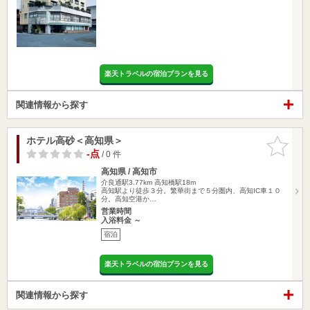
楽天トラベルの宿泊プランを見る
関連情報から探す
ホテル高砂＜高知県＞
お気に入
りに追加
-点
/ 0 件
高知県 / 高知市
介良通駅3.77km
高知橋駅18m
高知駅より徒歩３分。繁華街まで５分圏内、高知IC車１０
分。高知空港か…
営業時間
入浴料金 ～
宿泊
楽天トラベルの宿泊プランを見る
関連情報から探す