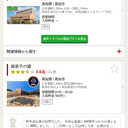
高知県 / 高知市
介良通駅1.29km
土佐一宮駅1.06km
高知中央ICから車で2分。JR高知駅からタクシーで8分。
営業時間
入浴料金 ～
宿泊
楽天トラベルの宿泊プランを見る
関連情報から探す
姫若子の湯
お気に入
りに追加
3.8点
/ 11 件
高知県 / 高知市
介良通駅1.49km
西高須駅836m
高知中央ICより高知県道374号経由
営業時間 8:00～25:00
入浴料金 900円～
日帰り
昨年末以来の訪問でした。 今回も温泉に1時間半つかり心身とも
に 満喫しました。 ここの良いところは何しろ水、お湯がき…