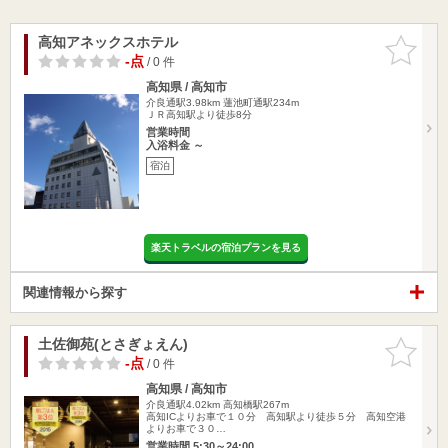
高知アネックスホテル
お気に入
りに追加
-点
/ 0 件
高知県 / 高知市
介良通駅3.98km
蓮池町通駅234m
ＪＲ高知駅より徒歩8分
営業時間
入浴料金 ～
宿泊
楽天トラベルの宿泊プランを見る
関連情報から探す
土佐御苑(とさぎょえん)
お気に入
りに追加
-点
/ 0 件
高知県 / 高知市
介良通駅4.02km
高知橋駅267m
高知ICよりお車で１０分 高知駅より徒歩５分 高知空港
よりお車で３０…
営業時間 5:30～24:00