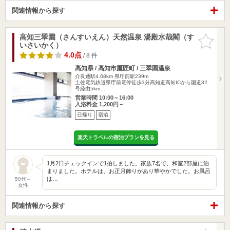
関連情報から探す
高知三翠園（さんすいえん）天然温泉 湯殿水哉閣（す
お気に入
いさいかく）
りに追加
4.0点
/ 8 件
高知県 / 高知市鷹匠町 / 三翠園温泉
介良通駅4.68km
県庁前駅239m
土佐電気鉄道県庁前電停徒歩3分高知道高知ICから国道32
号経由5km…
営業時間 10:00～16:00
入浴料金 1,200円～
日帰り
宿泊
楽天トラベルの宿泊プランを見る
1月2日チェックインで1拍しました。家族7名で、和室2部屋に泊
まりました。ホテルは、お正月飾りがあり華やかでした。お風呂
は…
50代～
女性
関連情報から探す