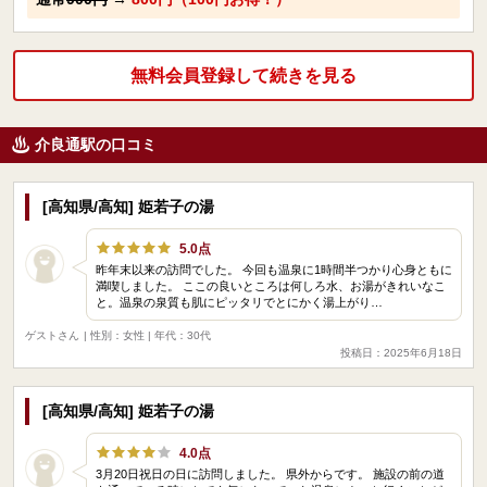
無料会員登録して続きを見る
介良通駅の口コミ
[高知県/高知] 姫若子の湯
5.0点
昨年末以来の訪問でした。 今回も温泉に1時間半つかり心身ともに
満喫しました。 ここの良いところは何しろ水、お湯がきれいなこ
と。温泉の泉質も肌にピッタリでとにかく湯上がり…
ゲストさん
| 性別：女性 | 年代：30代
投稿日：2025年6月18日
[高知県/高知] 姫若子の湯
4.0点
3月20日祝日の日に訪問しました。 県外からです。 施設の前の道