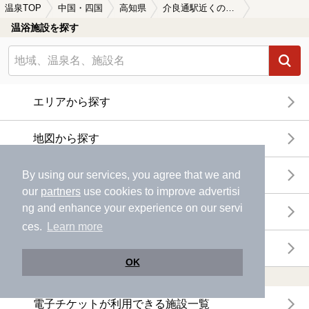
温泉TOP
中国・四国
高知県
介良通駅近くの温泉、日帰り温泉、スーパー銭湯おすすめ
温浴施設を探す
エリアから探す
地図から探す
特徴から探す
By using our services, you agree that we and
our
partners
use cookies to improve advertisi
ng and enhance your experience on our servi
温泉地から探す
ces.
Learn more
関連キーワードから探す
OK
おトクに利用する
電子チケットが利用できる施設一覧