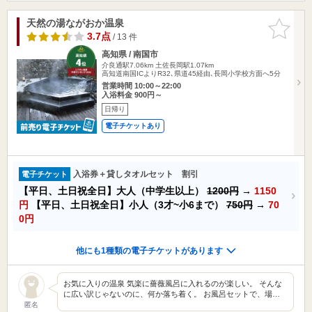
天然の湯ながおか温泉
お気に入
りに追加
3.7点
/ 13 件
高知県 / 南国市
介良通駅7.06km
土佐長岡駅1.07km
高知道南国ICよりR32､県道45経由､長岡小学校方面へ5分
営業時間 10:00～22:00
入浴料金 900円～
日帰り
電子チケットあり
入浴券＋貸しタオルセット 割引
電子チケット
【平日、土日祝全日】大人（中学生以上）
1200円
→
1150
円
【平日、土日祝全日】小人（3才~小6まで）
750円
→
70
0円
他にも1種類の電子チケットがあります
お気に入りの温泉 気楽に薔薇風呂に入れるのが楽しい。 そんな
に広い訳じゃないのに、何か落ち着く。 お風呂セットで、場…
匿名