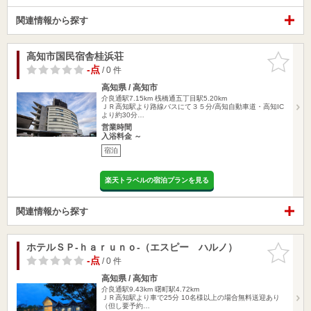
関連情報から探す
高知市国民宿舎桂浜荘
お気に入
りに追加
-点
/ 0 件
高知県 / 高知市
介良通駅7.15km
桟橋通五丁目駅5.20km
ＪＲ高知駅より路線バスにて３５分/高知自動車道・高知IC
より約30分…
営業時間
入浴料金 ～
宿泊
楽天トラベルの宿泊プランを見る
関連情報から探す
ホテルＳＰ‐ｈａｒｕｎｏ‐（エスピー ハルノ）
お気に入
りに追加
-点
/ 0 件
高知県 / 高知市
介良通駅9.43km
曙町駅4.72km
ＪＲ高知駅より車で25分 10名様以上の場合無料送迎あり
（但し要予約…