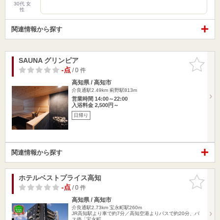
30代 女
性
関連情報から探す
SAUNA グリンピア
お気に入
りに追加
-点
/ 0 件
高知県 / 高知市
介良通駅2.49km
薊野駅813m
営業時間 14:00～22:00
入浴料金 2,500円～
日帰り
関連情報から探す
ホテルベストプライス高知
お気に入
りに追加
-点
/ 0 件
高知県 / 高知市
介良通駅2.73km
宝永町駅260m
JR高知駅より車で約7分／高知空港よりバスで約20分、バ
ス停「宝永町…