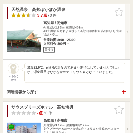
天然温泉 高知ぽかぽか温泉
お気に入
りに追加
3.7点
/ 3 件
高知県 / 高知市
介良通駅2.82km
薊野駅403m
JR土讃線 薊野駅より徒歩7分高知自動車道 高知ICより北環
状線と交…
営業時間 8:00～25:00
入浴料金 800円～
日帰り
泉温22.9℃、ph7.6の湯なのであまり期待はしていませんでした
が、源泉風呂はなかなかのナトリウム泉となっていました。 …
～10代
男性
関連情報から探す
サウスブリーズホテル 高知海月
お気に入
りに追加
-点
/ 0 件
高知県 / 高知市
介良通駅3.17km
菜園場町駅127m
文化プラザかるぽーと徒歩1分・はりまや橋観光バスター
ミナル徒歩３分・…