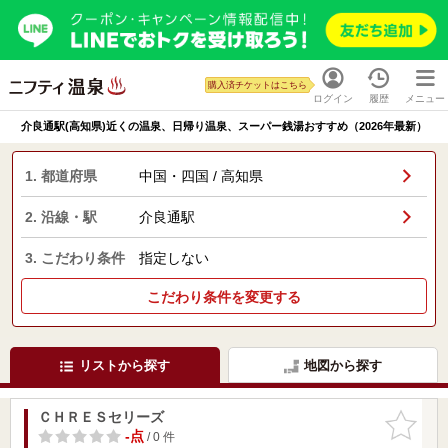
購入済チケットはこちら
ログイン
履歴
メニュー
介良通駅(高知県)近くの温泉、日帰り温泉、スーパー銭湯おすすめ（2026年最新）
1. 都道府県
中国・四国 / 高知県
2. 沿線・駅
介良通駅
3. こだわり条件
指定しない
こだわり条件を変更する
リストから探す
地図から探す
ＣＨＲＥＳセリーズ
お気に入
りに追加
-点
/ 0 件