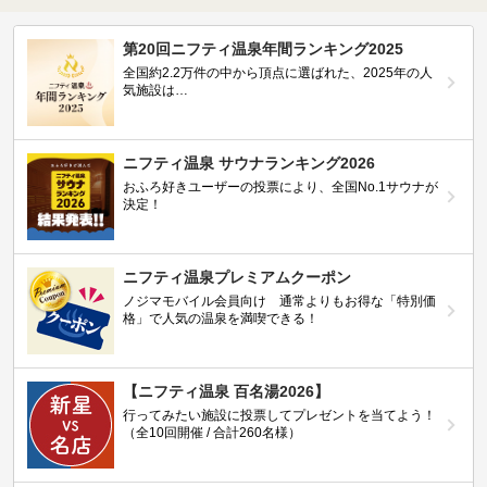
第20回ニフティ温泉年間ランキング2025
全国約2.2万件の中から頂点に選ばれた、2025年の人
気施設は…
ニフティ温泉 サウナランキング2026
おふろ好きユーザーの投票により、全国No.1サウナが
決定！
ニフティ温泉プレミアムクーポン
ノジマモバイル会員向け 通常よりもお得な「特別価
格」で人気の温泉を満喫できる！
【ニフティ温泉 百名湯2026】
行ってみたい施設に投票してプレゼントを当てよう！
（全10回開催 / 合計260名様）