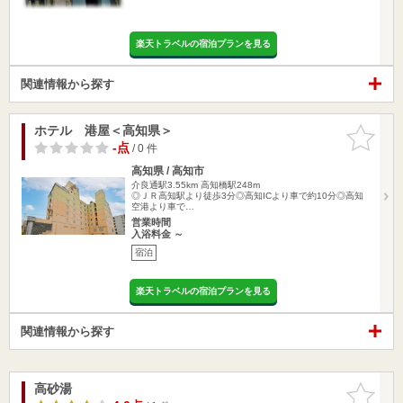
楽天トラベルの宿泊プランを見る
関連情報から探す
ホテル 港屋＜高知県＞
お気に入
りに追加
-点
/ 0 件
高知県 / 高知市
介良通駅3.55km
高知橋駅248m
◎ＪＲ高知駅より徒歩3分◎高知ICより車で約10分◎高知
空港より車で…
営業時間
入浴料金 ～
宿泊
楽天トラベルの宿泊プランを見る
関連情報から探す
高砂湯
お気に入
りに追加