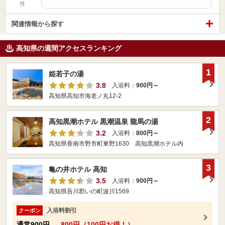
性
関連情報から探す
高知県の週間アクセスランキング
1
姫若子の湯
3.8
入浴料：
900円～
高知県高知市海老ノ丸12-2
2
高知黒潮ホテル 黒潮温泉 龍馬の湯
3.2
入浴料：
800円～
高知県香南市野市町東野1630 高知黒潮ホテル内
3
亀の井ホテル 高知
3.5
入浴料：
900円～
高知県吾川郡いの町波川1569
入浴料割引
クーポン
通常
900円
→
800円（100円お得！）