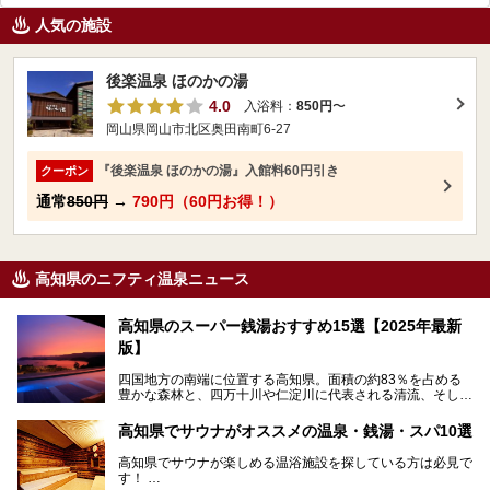
人気の施設
後楽温泉 ほのかの湯
4.0
入浴料：
850円
〜
岡山県岡山市北区奥田南町6-27
『後楽温泉 ほのかの湯』入館料60円引き
クーポン
通常
850円
→
790円（60円お得！）
高知県のニフティ温泉ニュース
高知県のスーパー銭湯おすすめ15選【2025年最新
版】
四国地方の南端に位置する高知県。面積の約83％を占める
豊かな森林と、四万十川や仁淀川に代表される清流、そして
青く輝く太平洋に面して約700㎞もの海岸線が続く、自然の
魅力がぎゅっと詰まった県です。
高知県でサウナがオススメの温泉・銭湯・スパ10選
高知県はまた、カツオのたたきをはじめとする海産物や清流
で育つ川魚、大皿にごちそうがどっさり盛られた皿鉢料理、
高知県でサウナが楽しめる温浴施設を探している方は必見で
柚子などの柑橘類、地酒といったグルメが充実していること
す！
でも知られます。ここでは、温泉とあわせて自然の景観やグ