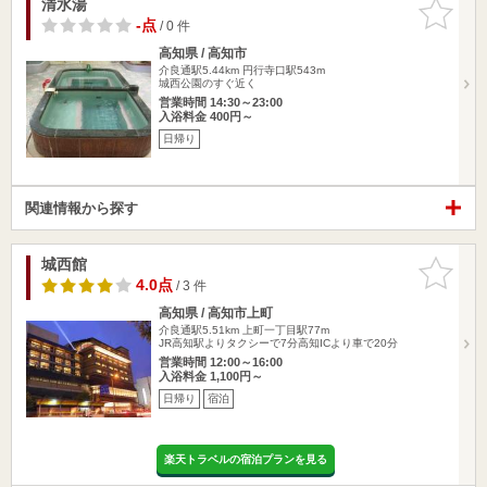
清水湯
お気に入
りに追加
-点
/ 0 件
高知県 / 高知市
介良通駅5.44km
円行寺口駅543m
城西公園のすぐ近く
営業時間 14:30～23:00
入浴料金 400円～
日帰り
関連情報から探す
城西館
お気に入
りに追加
4.0点
/ 3 件
高知県 / 高知市上町
介良通駅5.51km
上町一丁目駅77m
JR高知駅よりタクシーで7分高知ICより車で20分
営業時間 12:00～16:00
入浴料金 1,100円～
日帰り
宿泊
楽天トラベルの宿泊プランを見る