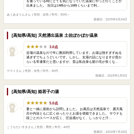
を通っている時にとても気になっていた温泉にやっと行くことが
出来ました。 当日は14時から16時くらいまで利…
あくあまりんさん
| 性別：女性 | 年代：50代～
投稿日：2025年3月24日
[高知県/高知] 天然湧出温泉 土佐ぽかぽか温泉
3.0点
近場の温泉なので年に数回利用しています。お湯は熱すぎずぬる
過ぎずでちょうどいいです。しかし、女湯の話になりますが昔か
らいる常連客だと思いますが、昔は私自身も髪の毛が長くな…
ゲストさん
| 性別：女性 | 年代：30代
投稿日：2025年1月5日
[高知県/高知] 姫若子の湯
5.0点
妻と一緒に昼前から訪問しました。 お風呂は天然温泉で、露天風
呂や内浴ともに広くゆったりとお湯を堪能できました。 サウナも
段ごとのスペースが広く、圧迫感がなく、しっかりと汗…
こうちだいすきさん
| 性別：男性 | 年代：40代
投稿日：2024年7月18日