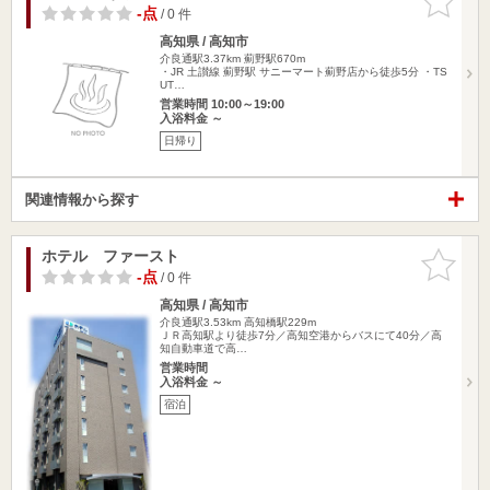
りに追加
-点
/ 0 件
高知県 / 高知市
介良通駅3.37km
薊野駅670m
・JR 土讃線 薊野駅 サニーマート薊野店から徒歩5分 ・TS
UT…
営業時間 10:00～19:00
入浴料金 ～
日帰り
関連情報から探す
ホテル ファースト
お気に入
りに追加
-点
/ 0 件
高知県 / 高知市
介良通駅3.53km
高知橋駅229m
ＪＲ高知駅より徒歩7分／高知空港からバスにて40分／高
知自動車道で高…
営業時間
入浴料金 ～
宿泊