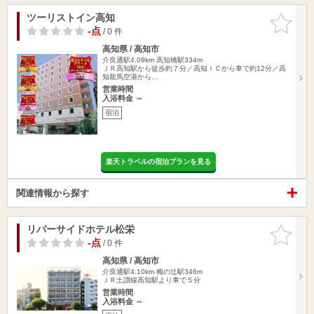
ツーリストイン高知
お気に入
りに追加
-点
/ 0 件
高知県 / 高知市
介良通駅4.09km
高知橋駅334m
ＪＲ高知駅から徒歩約７分／高知ＩＣから車で約12分／高
知龍馬空港から…
営業時間
入浴料金 ～
宿泊
楽天トラベルの宿泊プランを見る
関連情報から探す
リバーサイドホテル松栄
お気に入
りに追加
-点
/ 0 件
高知県 / 高知市
介良通駅4.10km
梅の辻駅346m
ＪＲ土讃線高知駅より車で５分
営業時間
入浴料金 ～