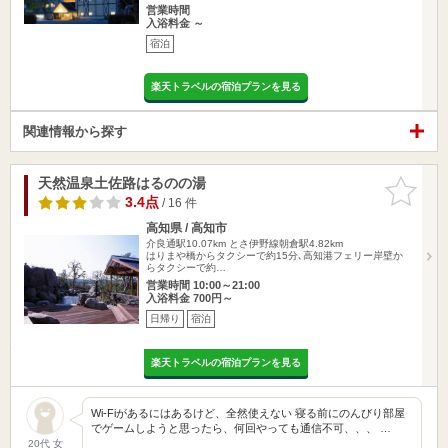
営業時間
入浴料金 ～
宿泊
楽天トラベルの宿泊プランを見る
関連情報から探す
天然温泉土佐路はるのの湯
お気に入
りに追加
3.4点
/ 16 件
高知県 / 高知市
介良通駅10.07km
とさ伊野線朝倉駅4.82km
はりまや橋からタクシーで約15分､高知港フェリー岸壁か
らタクシーで約…
営業時間 10:00～21:00
入浴料金 700円～
日帰り
宿泊
楽天トラベルの宿泊プランを見る
Wi-Fiがあるにはあるけど、全然使えない 寝る前にのんびり部屋
でゲームしようと思ったら、何回やっても通信不可、、、 …
20代 女