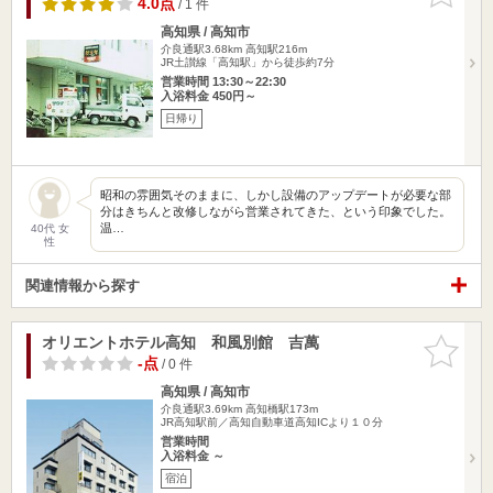
4.0点
/ 1 件
高知県 / 高知市
介良通駅3.68km
高知駅216m
JR土讃線「高知駅」から徒歩約7分
営業時間 13:30～22:30
入浴料金 450円～
日帰り
昭和の雰囲気そのままに、しかし設備のアップデートが必要な部
分はきちんと改修しながら営業されてきた、という印象でした。
温…
40代 女
性
関連情報から探す
オリエントホテル高知 和風別館 吉萬
お気に入
りに追加
-点
/ 0 件
高知県 / 高知市
介良通駅3.69km
高知橋駅173m
JR高知駅前／高知自動車道高知ICより１０分
営業時間
入浴料金 ～
宿泊