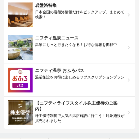
岩盤浴特集
日本全国の岩盤浴情報だけをピックアップ。まとめて
検索！
ニフティ温泉ニュース
温泉にもっと行きたくなる！お得な情報を掲載中
ニフティ温泉 おふろパス
温浴施設をお得に楽しめるサブスクリプションプラン
【ニフティライフスタイル株主優待のご案
内】
株主優待制度で人気の温浴施設に行こう！対象施設が
拡充されました！