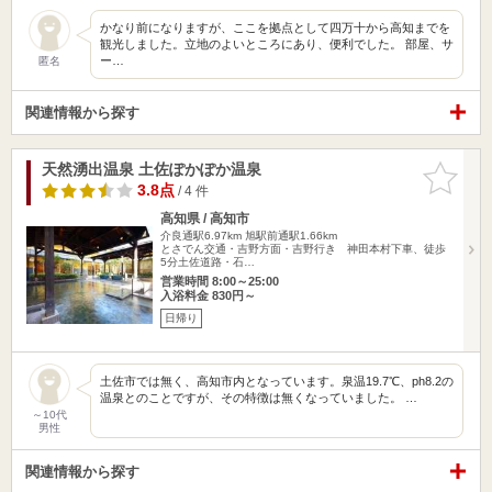
かなり前になりますが、ここを拠点として四万十から高知までを
観光しました。立地のよいところにあり、便利でした。 部屋、サ
ー…
匿名
関連情報から探す
天然湧出温泉 土佐ぽかぽか温泉
お気に入
りに追加
3.8点
/ 4 件
高知県 / 高知市
介良通駅6.97km
旭駅前通駅1.66km
とさでん交通・吉野方面・吉野行き 神田本村下車、徒歩
5分土佐道路・石…
営業時間 8:00～25:00
入浴料金 830円～
日帰り
土佐市では無く、高知市内となっています。泉温19.7℃、ph8.2の
温泉とのことですが、その特徴は無くなっていました。 …
～10代
男性
関連情報から探す