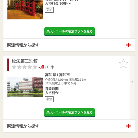
入浴料金 900円～
宿泊
楽天トラベルの宿泊プランを見る
関連情報から探す
松栄第二別館
お気に入
りに追加
-点
/ 0 件
高知県 / 高知市
介良通駅4.09km
堀詰駅357m
JR高知駅より車で５分
営業時間
入浴料金 ～
宿泊
楽天トラベルの宿泊プランを見る
関連情報から探す