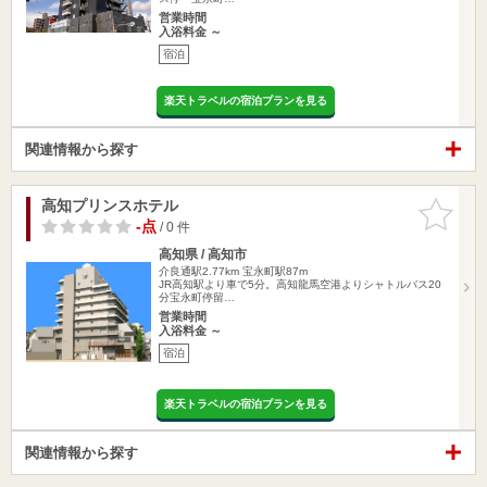
営業時間
入浴料金 ～
宿泊
楽天トラベルの宿泊プランを見る
関連情報から探す
高知プリンスホテル
お気に入
りに追加
-点
/ 0 件
高知県 / 高知市
介良通駅2.77km
宝永町駅87m
JR高知駅より車で5分。高知龍馬空港よりシャトルバス20
分宝永町停留…
営業時間
入浴料金 ～
宿泊
楽天トラベルの宿泊プランを見る
関連情報から探す