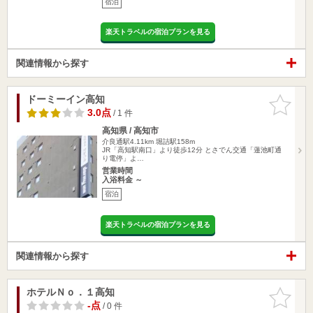
宿泊
楽天トラベルの宿泊プランを見る
関連情報から探す
ドーミーイン高知
お気に入
りに追加
3.0点
/ 1 件
高知県 / 高知市
介良通駅4.11km
堀詰駅158m
JR「高知駅南口」より徒歩12分 とさでん交通「蓮池町通
り電停」よ…
営業時間
入浴料金 ～
宿泊
楽天トラベルの宿泊プランを見る
関連情報から探す
ホテルＮｏ．１高知
お気に入
りに追加
-点
/ 0 件