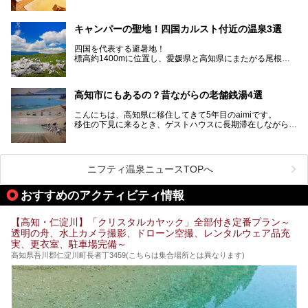
この記事では、高知県内でおすすめするサウナを詳しく紹介
ルメも満喫できる、高知県でおすすめのスーパー銭湯をご紹
します。
介します。
高知市内から、大自然に囲まれたサウナまで厳選してます。
キャンパーの聖地！四国カルスト付近の温泉3選
ぜひこれを読んで高知のサウナ探しの参考してくださいね！
四国を代表する避暑地！
標高約1400mに位置し、愛媛県と高知県にまたがる尾根沿
いに広がる「四国カルスト」。
夏はキャンパーでにぎわい、街明かりもほぼなく満点の星空
高知市にもあるの？昔ながらの老舗銭湯4選
が見れる場所。
そんな街から外れた景色のとってもいい場所なんですが、日
こんにちは、高知県に移住してきて5年目のaimiです。
帰り温泉（お風呂）がありません。
移住の下見に来るとき、ゲストハウスに長期滞在しながら観
中でもライターおすすめの３つの温泉をご紹介します。
光していたのですが。
そのときにお世話になったのが高知市内にある銭湯。
テントを張ってから温泉に向かうのもいいですが、場所取り
高知市というと、高知県の人口の半分が集まっているにぎや
などが問題なければ、温泉に入ってから向かうことをオスス
かなイメージがある方も多いかと思いますが、昔ながらの老
メします。
ニフティ温泉ニュースTOPへ
舗銭湯がけっこうな数あるのですよ。
なぜなら最寄り温泉でも車で４０分、山を降りていかねばな
りませんからね…！！
規模は小さいながら、元気に営業中なので観光がてら訪問し
おすすめのアクティビティ情報
てみてはいかがでしょう？
もしくは、翌日キャンプ帰りに立ち寄るのもおすすめです。
JR高知駅から近いものもあるので、公共交通オンリー派もO
Kですよ♪
【高知・仁淀川】「クリスタルカヤック」全部付き定番プラン～
それでは見ていきましょう。
透明の舟、水上カメラ撮影、ドローン空撮、レンタルウェア品充
それではチェックしてきましょう♪
実、更衣室、駐車場完備～
高知県吾川郡仁淀川町長者丁3459(こちらは集合場所とは異なります)