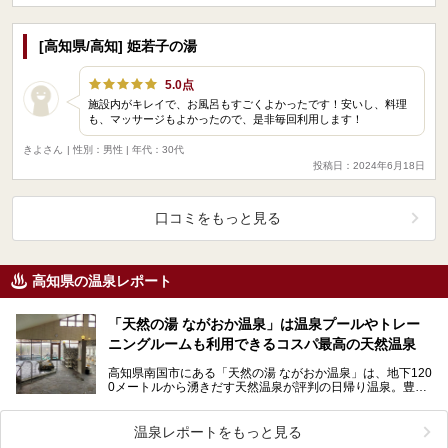
[高知県/高知] 姫若子の湯
5.0点
施設内がキレイで、お風呂もすごくよかったです！安いし、料理
も、マッサージもよかったので、是非毎回利用します！
きよさん
| 性別：男性 | 年代：30代
投稿日：2024年6月18日
口コミをもっと見る
高知県の温泉レポート
「天然の湯 ながおか温泉」は温泉プールやトレー
ニングルームも利用できるコスパ最高の天然温泉
高知県南国市にある「天然の湯 ながおか温泉」は、地下120
0メートルから湧きだす天然温泉が評判の日帰り温泉。豊富
な湯量を利用した温泉水プールも併設。さらにトレー…
温泉レポートをもっと見る