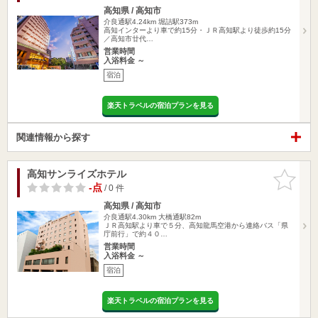
高知県 / 高知市
介良通駅4.24km
堀詰駅373m
高知インターより車で約15分・ＪＲ高知駅より徒歩約15分
／高知市廿代…
営業時間
入浴料金 ～
宿泊
楽天トラベルの宿泊プランを見る
関連情報から探す
高知サンライズホテル
お気に入
りに追加
-点
/ 0 件
高知県 / 高知市
介良通駅4.30km
大橋通駅82m
ＪＲ高知駅より車で５分、高知龍馬空港から連絡バス「県
庁前行」で約４０…
営業時間
入浴料金 ～
宿泊
楽天トラベルの宿泊プランを見る