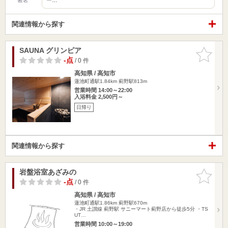
匿名
関連情報から探す
SAUNA グリンピア
お気に入
りに追加
-点
/ 0 件
高知県 / 高知市
蓮池町通駅1.84km
薊野駅813m
営業時間 14:00～22:00
入浴料金 2,500円～
日帰り
関連情報から探す
岩盤浴室あざみの
お気に入
りに追加
-点
/ 0 件
高知県 / 高知市
蓮池町通駅1.86km
薊野駅670m
・JR 土讃線 薊野駅 サニーマート薊野店から徒歩5分 ・TS
UT…
営業時間 10:00～19:00