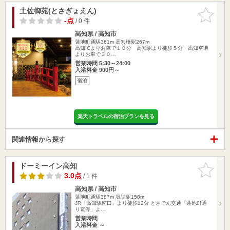
土佐御苑(とさぎょえん)
お気に入
りに追加
-点
/ 0 件
高知県 / 高知市
蓮池町通駅361m
高知橋駅267m
高知ICよりお車で１０分 高知駅より徒歩５分 高知空港
よりお車で３０…
営業時間 5:30～24:00
入浴料金 900円～
宿泊
楽天トラベルの宿泊プランを見る
関連情報から探す
ドーミーイン高知
お気に入
りに追加
3.0点
/ 1 件
高知県 / 高知市
蓮池町通駅387m
堀詰駅158m
JR「高知駅南口」より徒歩12分 とさでん交通「蓮池町通
り電停」よ…
営業時間
入浴料金 ～