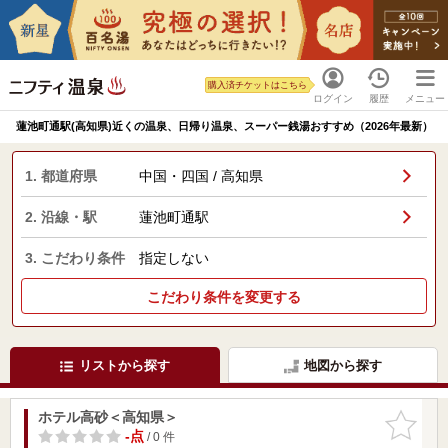
購入済チケットはこちら
ログイン
履歴
メニュー
蓮池町通駅(高知県)近くの温泉、日帰り温泉、スーパー銭湯おすすめ（2026年最新）
1. 都道府県
中国・四国 / 高知県
2. 沿線・駅
蓮池町通駅
3. こだわり条件
指定しない
こだわり条件を変更する
リストから探す
地図から探す
ホテル高砂＜高知県＞
お気に入
りに追加
-点
/ 0 件