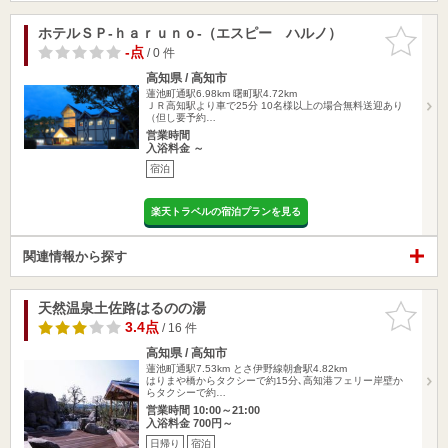
ホテルＳＰ‐ｈａｒｕｎｏ‐（エスピー ハルノ）
お気に入
りに追加
-点
/ 0 件
高知県 / 高知市
蓮池町通駅6.98km
曙町駅4.72km
ＪＲ高知駅より車で25分 10名様以上の場合無料送迎あり
（但し要予約…
営業時間
入浴料金 ～
宿泊
楽天トラベルの宿泊プランを見る
関連情報から探す
天然温泉土佐路はるのの湯
お気に入
りに追加
3.4点
/ 16 件
高知県 / 高知市
蓮池町通駅7.53km
とさ伊野線朝倉駅4.82km
はりまや橋からタクシーで約15分､高知港フェリー岸壁か
らタクシーで約…
営業時間 10:00～21:00
入浴料金 700円～
日帰り
宿泊