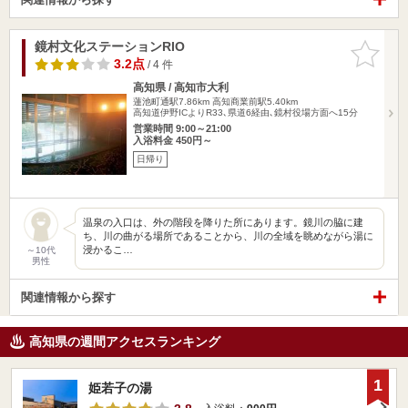
鏡村文化ステーションRIO
お気に入
りに追加
3.2点
/ 4 件
高知県 / 高知市大利
蓮池町通駅7.86km
高知商業前駅5.40km
高知道伊野ICよりR33､県道6経由､鏡村役場方面へ15分
営業時間 9:00～21:00
入浴料金 450円～
日帰り
温泉の入口は、外の階段を降りた所にあります。鏡川の脇に建
ち、川の曲がる場所であることから、川の全域を眺めながら湯に
浸かるこ…
～10代
男性
関連情報から探す
高知県の週間アクセスランキング
1
姫若子の湯