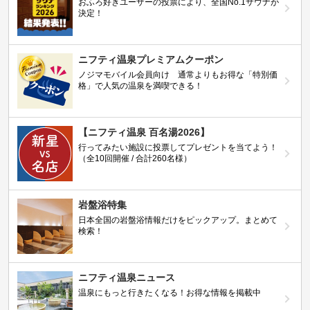
おふろ好きユーザーの投票により、全国No.1サウナが
決定！
ニフティ温泉プレミアムクーポン
ノジマモバイル会員向け 通常よりもお得な「特別価
格」で人気の温泉を満喫できる！
【ニフティ温泉 百名湯2026】
行ってみたい施設に投票してプレゼントを当てよう！
（全10回開催 / 合計260名様）
岩盤浴特集
日本全国の岩盤浴情報だけをピックアップ。まとめて
検索！
ニフティ温泉ニュース
温泉にもっと行きたくなる！お得な情報を掲載中