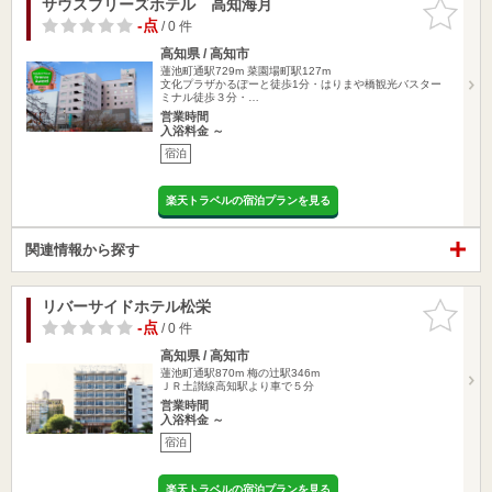
サウスブリーズホテル 高知海月
お気に入
りに追加
-点
/ 0 件
高知県 / 高知市
蓮池町通駅729m
菜園場町駅127m
文化プラザかるぽーと徒歩1分・はりまや橋観光バスター
ミナル徒歩３分・…
営業時間
入浴料金 ～
宿泊
楽天トラベルの宿泊プランを見る
関連情報から探す
リバーサイドホテル松栄
お気に入
りに追加
-点
/ 0 件
高知県 / 高知市
蓮池町通駅870m
梅の辻駅346m
ＪＲ土讃線高知駅より車で５分
営業時間
入浴料金 ～
宿泊
楽天トラベルの宿泊プランを見る