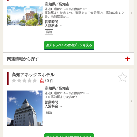
高知県 / 高知市
蓮池町通駅232m
高知橋駅18m
高知駅より徒歩３分。繁華街まで５分圏内、高知IC車１０
分。高知空港か…
営業時間
入浴料金 ～
宿泊
楽天トラベルの宿泊プランを見る
関連情報から探す
高知アネックスホテル
お気に入
りに追加
-点
/ 0 件
高知県 / 高知市
蓮池町通駅234m
高知橋駅286m
ＪＲ高知駅より徒歩8分
営業時間
入浴料金 ～
宿泊