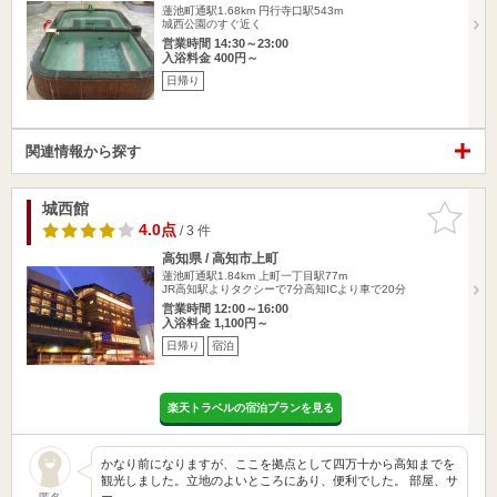
蓮池町通駅1.68km
円行寺口駅543m
城西公園のすぐ近く
営業時間 14:30～23:00
入浴料金 400円～
日帰り
関連情報から探す
城西館
お気に入
りに追加
4.0点
/ 3 件
高知県 / 高知市上町
蓮池町通駅1.84km
上町一丁目駅77m
JR高知駅よりタクシーで7分高知ICより車で20分
営業時間 12:00～16:00
入浴料金 1,100円～
日帰り
宿泊
楽天トラベルの宿泊プランを見る
かなり前になりますが、ここを拠点として四万十から高知までを
観光しました。立地のよいところにあり、便利でした。 部屋、サ
ー…