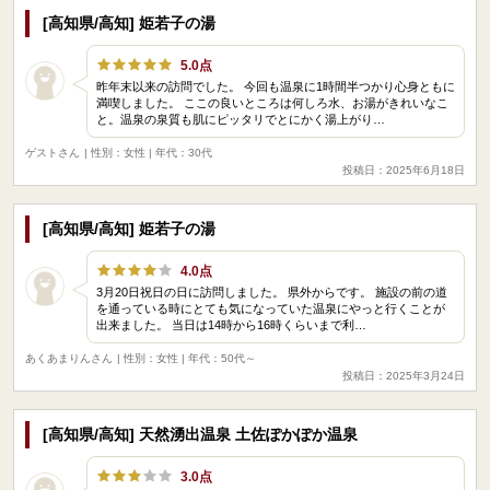
[高知県/高知] 姫若子の湯
5.0点
昨年末以来の訪問でした。 今回も温泉に1時間半つかり心身ともに
満喫しました。 ここの良いところは何しろ水、お湯がきれいなこ
と。温泉の泉質も肌にピッタリでとにかく湯上がり…
ゲストさん
| 性別：女性 | 年代：30代
投稿日：2025年6月18日
[高知県/高知] 姫若子の湯
4.0点
3月20日祝日の日に訪問しました。 県外からです。 施設の前の道
を通っている時にとても気になっていた温泉にやっと行くことが
出来ました。 当日は14時から16時くらいまで利…
あくあまりんさん
| 性別：女性 | 年代：50代～
投稿日：2025年3月24日
[高知県/高知] 天然湧出温泉 土佐ぽかぽか温泉
3.0点