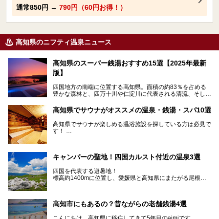
通常
850円
→
790円（60円お得！）
高知県のニフティ温泉ニュース
高知県のスーパー銭湯おすすめ15選【2025年最新
版】
四国地方の南端に位置する高知県。面積の約83％を占める
豊かな森林と、四万十川や仁淀川に代表される清流、そして
青く輝く太平洋に面して約700㎞もの海岸線が続く、自然の
魅力がぎゅっと詰まった県です。
高知県でサウナがオススメの温泉・銭湯・スパ10選
高知県はまた、カツオのたたきをはじめとする海産物や清流
で育つ川魚、大皿にごちそうがどっさり盛られた皿鉢料理、
高知県でサウナが楽しめる温浴施設を探している方は必見で
柚子などの柑橘類、地酒といったグルメが充実していること
す！
でも知られます。ここでは、温泉とあわせて自然の景観やグ
この記事では、高知県内でおすすめするサウナを詳しく紹介
ルメも満喫できる、高知県でおすすめのスーパー銭湯をご紹
します。
介します。
高知市内から、大自然に囲まれたサウナまで厳選してます。
キャンパーの聖地！四国カルスト付近の温泉3選
ぜひこれを読んで高知のサウナ探しの参考してくださいね！
四国を代表する避暑地！
標高約1400mに位置し、愛媛県と高知県にまたがる尾根沿
いに広がる「四国カルスト」。
夏はキャンパーでにぎわい、街明かりもほぼなく満点の星空
高知市にもあるの？昔ながらの老舗銭湯4選
が見れる場所。
そんな街から外れた景色のとってもいい場所なんですが、日
こんにちは、高知県に移住してきて5年目のaimiです。
帰り温泉（お風呂）がありません。