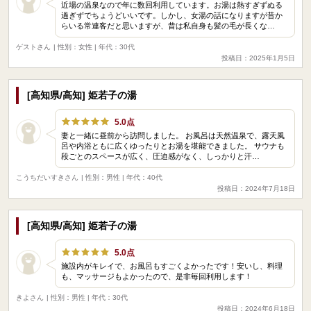
近場の温泉なので年に数回利用しています。お湯は熱すぎずぬる
過ぎずでちょうどいいです。しかし、女湯の話になりますが昔か
らいる常連客だと思いますが、昔は私自身も髪の毛が長くな…
ゲストさん
| 性別：女性 | 年代：30代
投稿日：2025年1月5日
[高知県/高知] 姫若子の湯
5.0点
妻と一緒に昼前から訪問しました。 お風呂は天然温泉で、露天風
呂や内浴ともに広くゆったりとお湯を堪能できました。 サウナも
段ごとのスペースが広く、圧迫感がなく、しっかりと汗…
こうちだいすきさん
| 性別：男性 | 年代：40代
投稿日：2024年7月18日
[高知県/高知] 姫若子の湯
5.0点
施設内がキレイで、お風呂もすごくよかったです！安いし、料理
も、マッサージもよかったので、是非毎回利用します！
きよさん
| 性別：男性 | 年代：30代
投稿日：2024年6月18日