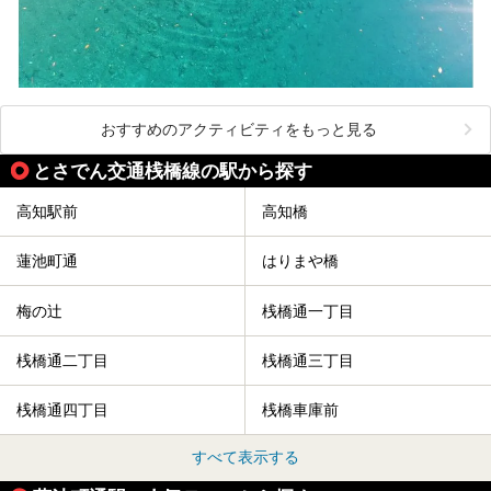
おすすめのアクティビティをもっと見る
とさでん交通桟橋線の駅から探す
高知駅前
高知橋
蓮池町通
はりまや橋
梅の辻
桟橋通一丁目
桟橋通二丁目
桟橋通三丁目
桟橋通四丁目
桟橋車庫前
すべて表示する