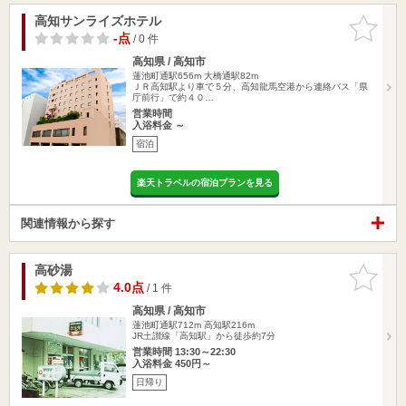
高知サンライズホテル
お気に入
りに追加
-点
/ 0 件
高知県 / 高知市
蓮池町通駅656m
大橋通駅82m
ＪＲ高知駅より車で５分、高知龍馬空港から連絡バス「県
庁前行」で約４０…
営業時間
入浴料金 ～
宿泊
楽天トラベルの宿泊プランを見る
関連情報から探す
高砂湯
お気に入
りに追加
4.0点
/ 1 件
高知県 / 高知市
蓮池町通駅712m
高知駅216m
JR土讃線「高知駅」から徒歩約7分
営業時間 13:30～22:30
入浴料金 450円～
日帰り