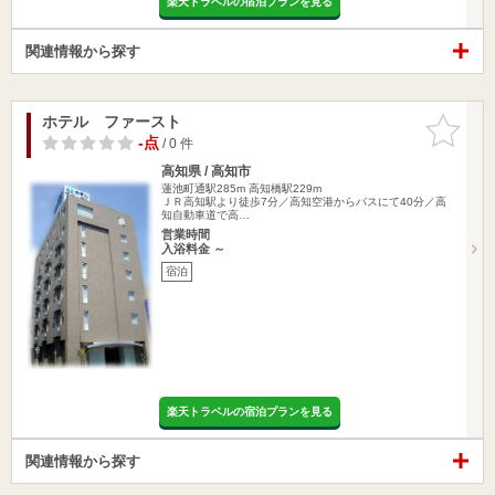
楽天トラベルの宿泊プランを見る
関連情報から探す
ホテル ファースト
お気に入
りに追加
-点
/ 0 件
高知県 / 高知市
蓮池町通駅285m
高知橋駅229m
ＪＲ高知駅より徒歩7分／高知空港からバスにて40分／高
知自動車道で高…
営業時間
入浴料金 ～
宿泊
楽天トラベルの宿泊プランを見る
関連情報から探す