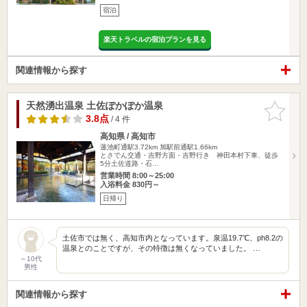
宿泊
楽天トラベルの宿泊プランを見る
関連情報から探す
天然湧出温泉 土佐ぽかぽか温泉
お気に入
りに追加
3.8点
/ 4 件
高知県 / 高知市
蓮池町通駅3.72km
旭駅前通駅1.66km
とさでん交通・吉野方面・吉野行き 神田本村下車、徒歩
5分土佐道路・石…
営業時間 8:00～25:00
入浴料金 830円～
日帰り
土佐市では無く、高知市内となっています。泉温19.7℃、ph8.2の
温泉とのことですが、その特徴は無くなっていました。 …
～10代
男性
関連情報から探す