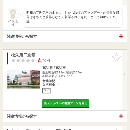
昭和の雰囲気そのままに、しかし設備のアップデートが必要な部
分はきちんと改修しながら営業されてきた、という印象でした。
温…
40代 女
性
関連情報から探す
松栄第二別館
お気に入
りに追加
-点
/ 0 件
高知県 / 高知市
蓮池町通駅722m
堀詰駅357m
JR高知駅より車で５分
営業時間
入浴料金 ～
宿泊
楽天トラベルの宿泊プランを見る
関連情報から探す