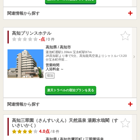
関連情報から探す
高知プリンスホテル
お気に入
りに追加
-点
/ 0 件
高知県 / 高知市
蓮池町通駅1.09km
宝永町駅87m
JR高知駅より車で5分。高知龍馬空港よりシャトルバス20
分宝永町停留…
営業時間
入浴料金 ～
宿泊
楽天トラベルの宿泊プランを見る
関連情報から探す
高知三翠園（さんすいえん）天然温泉 湯殿水哉閣（す
お気に入
いさいかく）
りに追加
4.0点
/ 8 件
高知県 / 高知市鷹匠町 / 三翠園温泉