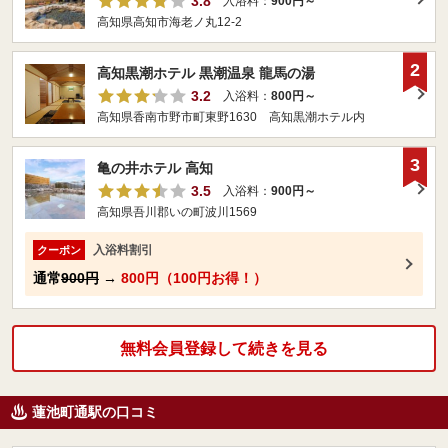
3.8
入浴料：
900円～
高知県高知市海老ノ丸12-2
2
高知黒潮ホテル 黒潮温泉 龍馬の湯
3.2
入浴料：
800円～
高知県香南市野市町東野1630 高知黒潮ホテル内
3
亀の井ホテル 高知
3.5
入浴料：
900円～
高知県吾川郡いの町波川1569
入浴料割引
クーポン
通常
900円
→
800円（100円お得！）
無料会員登録して続きを見る
蓮池町通駅の口コミ