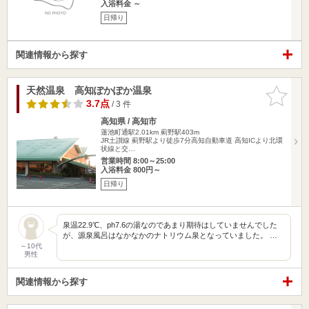
入浴料金 ～
日帰り
関連情報から探す
天然温泉 高知ぽかぽか温泉
お気に入
りに追加
3.7点
/ 3 件
高知県 / 高知市
蓮池町通駅2.01km
薊野駅403m
JR土讃線 薊野駅より徒歩7分高知自動車道 高知ICより北環
状線と交…
営業時間 8:00～25:00
入浴料金 800円～
日帰り
泉温22.9℃、ph7.6の湯なのであまり期待はしていませんでした
が、源泉風呂はなかなかのナトリウム泉となっていました。 …
～10代
男性
関連情報から探す