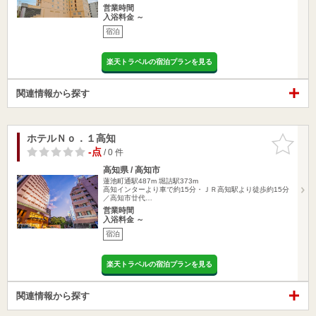
営業時間
入浴料金 ～
宿泊
楽天トラベルの宿泊プランを見る
関連情報から探す
ホテルＮｏ．１高知
お気に入
りに追加
-点
/ 0 件
高知県 / 高知市
蓮池町通駅487m
堀詰駅373m
高知インターより車で約15分・ＪＲ高知駅より徒歩約15分
／高知市廿代…
営業時間
入浴料金 ～
宿泊
楽天トラベルの宿泊プランを見る
関連情報から探す