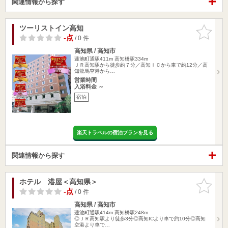
関連情報から探す
ツーリストイン高知
お気に入
りに追加
-点
/ 0 件
高知県 / 高知市
蓮池町通駅411m
高知橋駅334m
ＪＲ高知駅から徒歩約７分／高知ＩＣから車で約12分／高
知龍馬空港から…
営業時間
入浴料金 ～
宿泊
楽天トラベルの宿泊プランを見る
関連情報から探す
ホテル 港屋＜高知県＞
お気に入
りに追加
-点
/ 0 件
高知県 / 高知市
蓮池町通駅414m
高知橋駅248m
◎ＪＲ高知駅より徒歩3分◎高知ICより車で約10分◎高知
空港より車で…