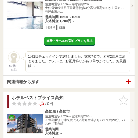
蓮池町通駅1.13km
県庁前駅239m
土佐電気鉄道県庁前電停徒歩3分高知道高知ICから国道32
号経由5km…
営業時間 10:00～16:00
入浴料金 1,200円～
日帰り
宿泊
楽天トラベルの宿泊プランを見る
1月2日チェックインで1拍しました。家族7名で、和室2部屋に泊
まりました。ホテルは、お正月飾りがあり華やかでした。お風呂
は…
50代～
女性
関連情報から探す
ホテルベストプライス高知
お気に入
りに追加
-点
/ 0 件
高知県 / 高知市
蓮池町通駅1.23km
宝永町駅260m
JR高知駅より車で約7分／高知空港よりバスで約20分、バ
ス停「宝永町…
営業時間
入浴料金 ～