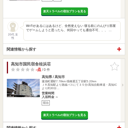
楽天トラベルの宿泊プランを見る
Wi-Fiがあるにはあるけど、全然使えない 寝る前にのんびり部屋
でゲームしようと思ったら、何回やっても通信不可、、、 …
20代 女
性
関連情報から探す
高知市国民宿舎桂浜荘
お気に入
りに追加
-点
/ 0 件
高知県 / 高知市
蓮池町通駅7.78km
桟橋通五丁目駅5.20km
ＪＲ高知駅より路線バスにて３５分/高知自動車道・高知IC
より約30分…
営業時間
入浴料金 ～
宿泊
楽天トラベルの宿泊プランを見る
関連情報から探す