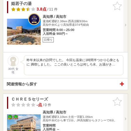
姫若子の湯
お気に入
りに追加
3.8点
/ 11 件
高知県 / 高知市
蓮池町通駅2.36km
西高須駅836m
高知中央ICより高知県道374号経由
営業時間 8:00～25:00
入浴料金 900円～
日帰り
昨年末以来の訪問でした。 今回も温泉に1時間半つかり心身とも
に 満喫しました。 ここの良いところは何しろ水、お湯がき…
30代 女
性
関連情報から探す
ＣＨＲＥＳセリーズ
お気に入
りに追加
-点
/ 0 件
高知県 / 高知市
蓮池町通駅3.10km
土佐一宮駅1.06km
高知中央ICから車で2分。JR高知駅からタクシーで8分。
営業時間
入浴料金 ～