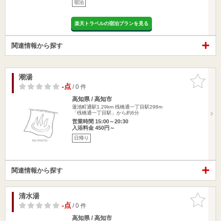
宿泊
楽天トラベルの宿泊プランを見る
関連情報から探す
潮湯
お気に入
りに追加
-点
/ 0 件
高知県 / 高知市
蓮池町通駅1.29km
桟橋通一丁目駅298m
「桟橋通一丁目駅」から約6分
営業時間 15:00～20:30
入浴料金 450円～
日帰り
関連情報から探す
清水湯
お気に入
りに追加
-点
/ 0 件
高知県 / 高知市