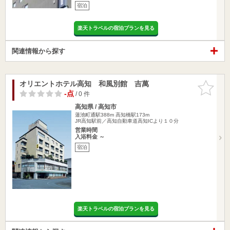
宿泊
楽天トラベルの宿泊プランを見る
関連情報から探す
オリエントホテル高知 和風別館 吉萬
お気に入
りに追加
-点
/ 0 件
高知県 / 高知市
蓮池町通駅388m
高知橋駅173m
JR高知駅前／高知自動車道高知ICより１０分
営業時間
入浴料金 ～
宿泊
楽天トラベルの宿泊プランを見る