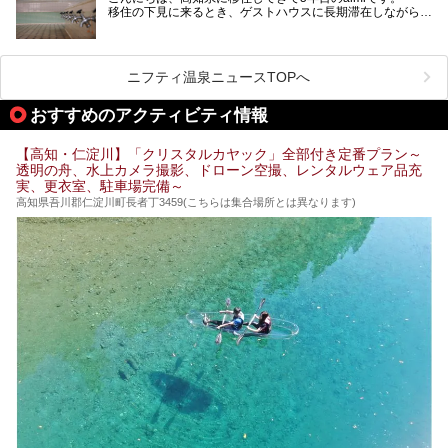
移住の下見に来るとき、ゲストハウスに長期滞在しながら観
中でもライターおすすめの３つの温泉をご紹介します。
光していたのですが。
そのときにお世話になったのが高知市内にある銭湯。
テントを張ってから温泉に向かうのもいいですが、場所取り
高知市というと、高知県の人口の半分が集まっているにぎや
などが問題なければ、温泉に入ってから向かうことをオスス
かなイメージがある方も多いかと思いますが、昔ながらの老
メします。
ニフティ温泉ニュースTOPへ
舗銭湯がけっこうな数あるのですよ。
なぜなら最寄り温泉でも車で４０分、山を降りていかねばな
りませんからね…！！
規模は小さいながら、元気に営業中なので観光がてら訪問し
おすすめのアクティビティ情報
てみてはいかがでしょう？
もしくは、翌日キャンプ帰りに立ち寄るのもおすすめです。
JR高知駅から近いものもあるので、公共交通オンリー派もO
Kですよ♪
【高知・仁淀川】「クリスタルカヤック」全部付き定番プラン～
それでは見ていきましょう。
透明の舟、水上カメラ撮影、ドローン空撮、レンタルウェア品充
それではチェックしてきましょう♪
実、更衣室、駐車場完備～
高知県吾川郡仁淀川町長者丁3459(こちらは集合場所とは異なります)