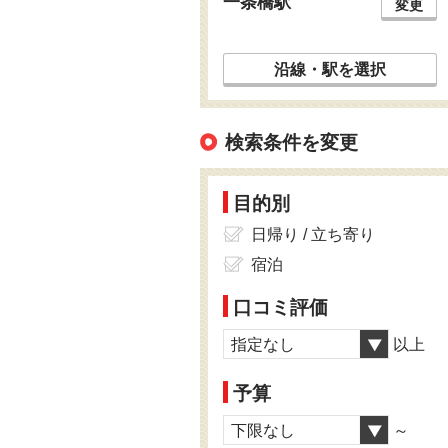
一条橋駅
変更
沿線・駅を選択
検索条件を変更
目的別
日帰り / 立ち寄り
宿泊
口コミ評価
指定なし
以上
予算
下限なし
～