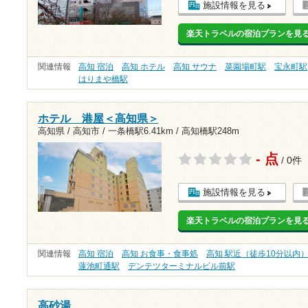
施設情報を見る
楽天トラベルの宿泊プランを見
関連情報
高知 宿泊
高知 ホテル
高知 サウナ
菜園場町駅
宝永町駅
はりまや橋駅
ホテル 港屋＜高知県＞
高知県 / 高知市 /
一条橋駅6.41km
/
高知橋駅248m
- 点
/ 0件
施設情報を見る
楽天トラベルの宿泊プランを見
関連情報
高知 宿泊
高知 お食事・食事処
高知 駅近（徒歩10分以内
蓮池町通駅
デンテツターミナルビル前駅
高砂湯