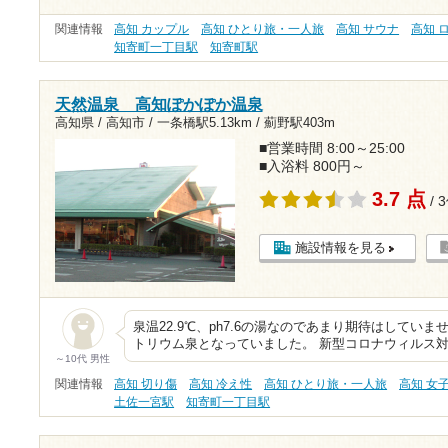
関連情報
高知 カップル
高知 ひとり旅・一人旅
高知 サウナ
高知 
知寄町一丁目駅
知寄町駅
天然温泉 高知ぽかぽか温泉
高知県 / 高知市 /
一条橋駅5.13km
/
薊野駅403m
■営業時間 8:00～25:00
■入浴料 800円～
3.7 点
/ 
施設情報を見る
泉温22.9℃、ph7.6の湯なのであまり期待はしてい
トリウム泉となっていました。 新型コロナウィルス
～10代 男性
関連情報
高知 切り傷
高知 冷え性
高知 ひとり旅・一人旅
高知 女
土佐一宮駅
知寄町一丁目駅