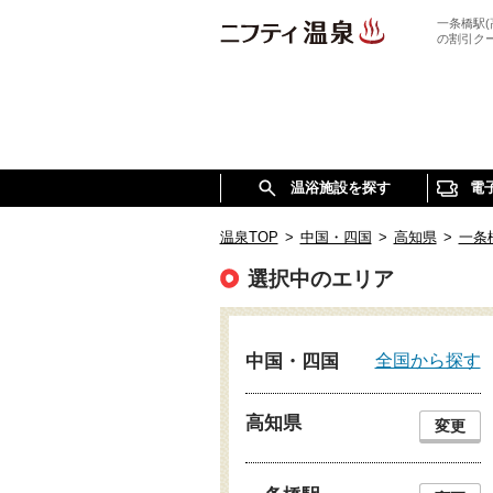
一条橋駅
の割引ク
温浴施設を探す
電
温泉TOP
>
中国・四国
>
高知県
>
一条
選択中のエリア
全国から探す
中国・四国
高知県
変更