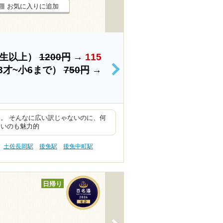
お気に入りに追加
学生以上）
1200円
→
115
3才~小6まで）
750円
→
>
。 そんなに広い訳じゃないのに、何
ないのも魅力的
土佐長岡駅
後免駅
後免中町駅
日帰り
>