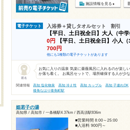
施設情報を見る
入浴券＋貸しタオルセット 割引
電子チケット
【平日、土日祝全日】大人（中
0円
【平日、土日祝全日】小人（
700円
他にも1種類の電子チケットがあります
お気に入りの温泉 気楽に薔薇風呂に入れるのが楽しい
か落ち着く。 お風呂セットで、場所確保する人が少
匿名
関連情報
高知 塩化物泉
高知 冷え性
高知 カップル
高知 子連れOK
後免なはり後免町駅
姫若子の湯
高知県 / 高知市 /
一条橋駅4.37km
/
西高須駅836m
■営業時間 8:00～25:00
■入浴料 900円～