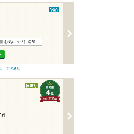
宿泊
>
お気に入りに追加
る
駅
文珠通駅
日帰り
>
13件