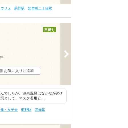
ロウリュ
薊野駅
知寄町二丁目駅
日帰り
>
3件
お気に入りに追加
ませんでしたが、源泉風呂はなかなかのナ
対策として、マスク着用と…
子旅・女子会
薊野駅
高知駅