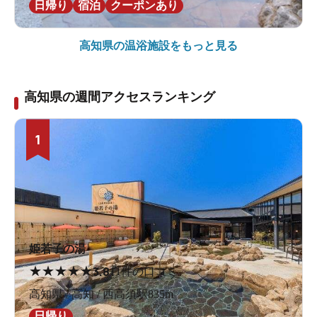
日帰り
宿泊
クーポンあり
高知県の
温浴施設をもっと見る
高知県の週間アクセスランキング
1
姫若子の湯
★
★
★
★
★
3.8
11件の口コミ
高知県 / 高知 / 西高須駅835m
日帰り