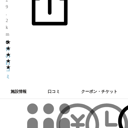
9
.
2
k
m
★
0
0
★
件
★
の
★
口
★
コ
ミ
施設情報
口コミ
クーポン・チケット