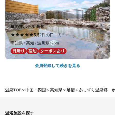
亀の井ホテル 高知
★
★
★
★
★
3.5
2件の口コミ
高知県 / 高知 / 波川駅426m
日帰り
宿泊
クーポンあり
会員登録して続きを見る
温泉TOP
＞
中国・四国
＞
高知県
＞
足摺
＞
あしずり温泉郷 
温浴施設を探す