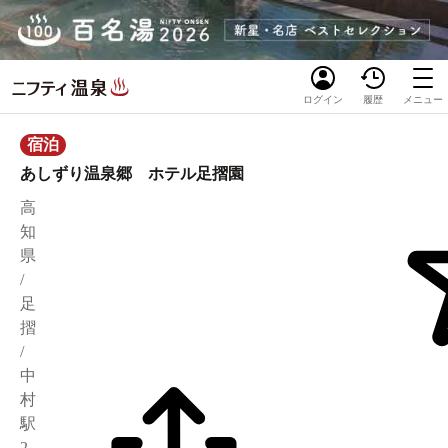
ログイン
履歴
メニュー
宿泊
あしずり温泉郷 ホテル足摺園
高
知
県
/
足
摺
/
中
村
駅
2