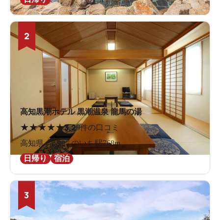
2
高知黒潮ホテル 黒潮温泉 龍馬の湯
★
★
★
★
★
3.2
9件の口コミ
高知県 / 高知 / のいち駅768m
日帰り
宿泊
3