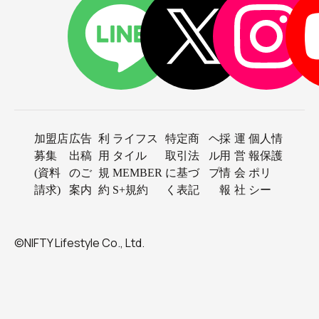
加盟店
広告
利
ライフス
特定商
ヘ
採
運
個人情
募集
出稿
用
タイル
取引法
ル
用
営
報保護
(資料
のご
規
MEMBER
に基づ
プ
情
会
ポリ
請求)
案内
約
S+規約
く表記
報
社
シー
©NIFTY Lifestyle Co., Ltd.