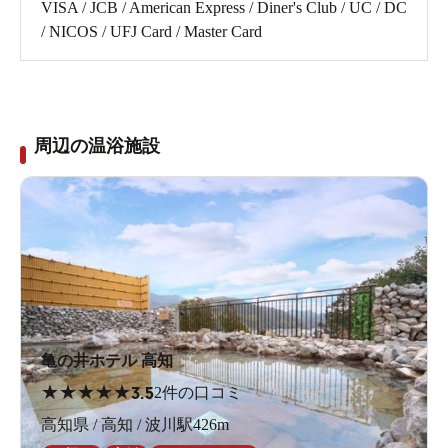
VISA / JCB / American Express / Diner's Club / UC / DC
/ NICOS / UFJ Card / Master Card
周辺の温浴施設
亀の井ホテル 高知
★
★
★
★
★
3.5
2件の口コミ
高知県 / 高知 / 波川駅426m