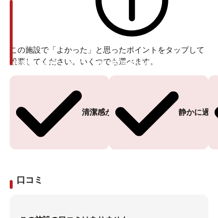
この施設で「よかった」と思ったポイントをタップして
投票してください。いくつでも選べます。
投票ありがとうございます
投票ありがとうございます
清潔感がある
静かに過ご
口コミ