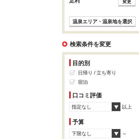
足利
変更
温泉エリア・温泉地を選択
検索条件を変更
目的別
日帰り / 立ち寄り
宿泊
口コミ評価
指定なし
以上
予算
下限なし
～