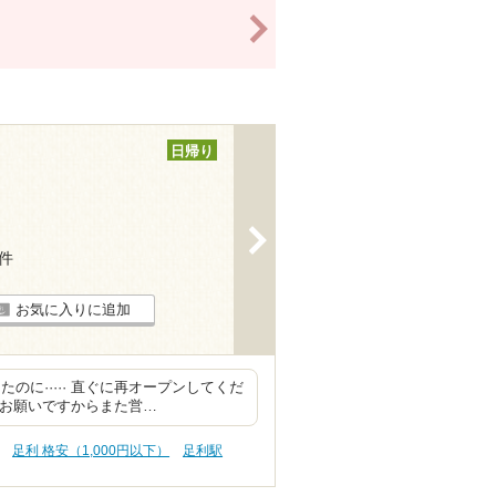
>
日帰り
>
5件
お気に入りに追加
に····· 直ぐに再オープンしてくだ
すお願いですからまた営…
足利 格安（1,000円以下）
足利駅