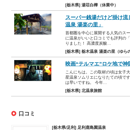
[栃木県] 湯荘白樺（休業中）
スーパー銭湯だけど掛け流
温泉 湯楽の里」
首都圏を中心に展開する人気のス
に温泉がいいと口コミでも評判の「
りました！ 高濃度炭酸…
[栃木県] 栃木温泉 湯楽の里（ゆら
映画“テルマエ”ロケ地で神
こんにちは。この取材の頃は女子大
星温泉ソムリエになりたての頃です
は早いですね。 今年…
[栃木県] 北温泉旅館
口コミ
[栃木県/足利]
足利鹿島園温泉