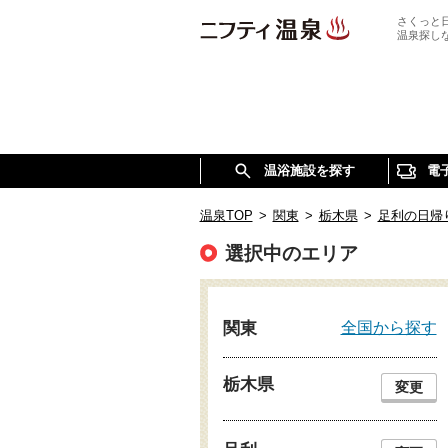
さくっと
温泉探し
温浴施設を探す
電
温泉TOP
>
関東
>
栃木県
>
足利の日帰
選択中のエリア
全国から探す
関東
栃木県
変更