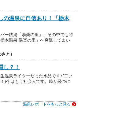
しの温泉に自信あり！「栃木
ーパー銭湯「湯楽の里」。その中でも特
栃木温泉 湯楽の里」へ突撃してまい
のさと）
隠し？！
生温泉ライターだった水品です♪(二ツ
！)今はもう社会人です。時が経つに
温泉レポートをもっと見る