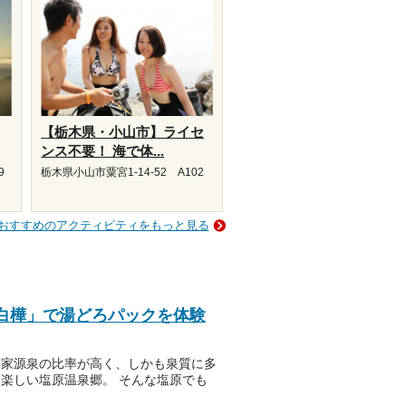
【栃木県・小山市】ライセ
ンス不要！ 海で体...
9
栃木県小山市粟宮1-14-52 A102
おすすめのアクティビティをもっと見る
白樺」で湯どろパックを体験
自家源泉の比率が高く、しかも泉質に多
楽しい塩原温泉郷。 そんな塩原でも