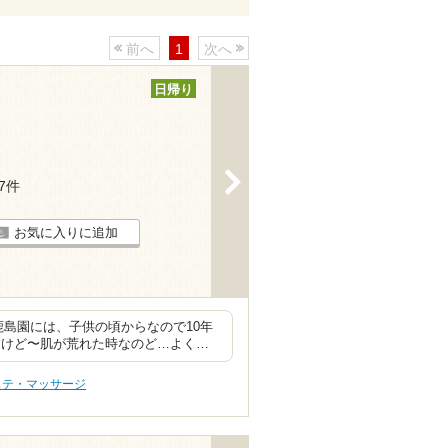
前へ
1
次へ
日帰り
>
17件
お気に入りに追加
島園には、子供の頃からなので10年
すけど〜肌が荒れた時なのど…よく…
ステ・マッサージ