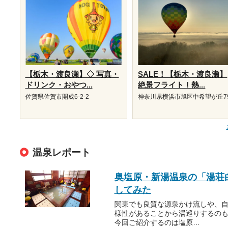
【栃木・渡良瀬】◇ 写真・
SALE！【栃木・渡良瀬】
ドリンク・おやつ...
絶景フライト！熱...
佐賀県佐賀市開成6-2-2
神奈川県横浜市旭区中希望が丘7
温泉レポート
奥塩原・新湯温泉の「湯荘
してみた
関東でも良質な源泉かけ流しや、
様性があることから湯巡りするのも
今回ご紹介するのは塩原…