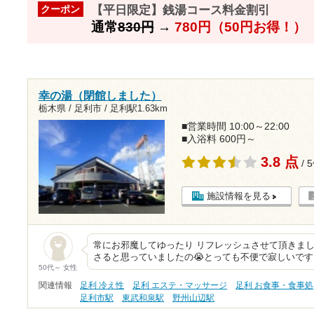
【平日限定】銭湯コース料金割引
クーポン
通常
830円
→
780円（50円お得！）
幸の湯（閉館しました）
栃木県 / 足利市 /
足利駅1.63km
■営業時間 10:00～22:00
■入浴料 600円～
3.8 点
/ 
施設情報を見る
常にお邪魔してゆったり リフレッシュさせて頂きましたの
さると思っていましたの😭とっても不便で寂しいで
50代～ 女性
関連情報
足利 冷え性
足利 エステ・マッサージ
足利 お食事・食事処
足利市駅
東武和泉駅
野州山辺駅