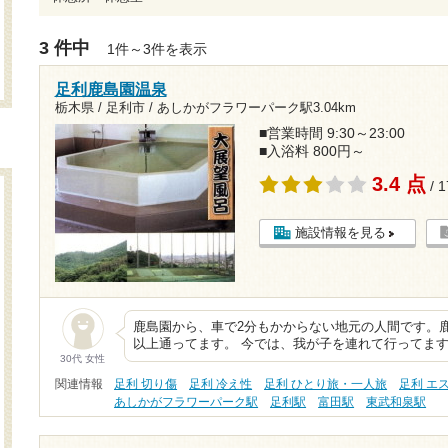
3 件中
1件～3件を表示
足利鹿島園温泉
栃木県 / 足利市 /
あしかがフラワーパーク駅3.04km
■営業時間 9:30～23:00
■入浴料 800円～
3.4 点
/ 
施設情報を見る
鹿島園から、車で2分もかからない地元の人間です。鹿
以上通ってます。 今では、我が子を連れて行ってま
30代 女性
関連情報
足利 切り傷
足利 冷え性
足利 ひとり旅・一人旅
足利 エ
あしかがフラワーパーク駅
足利駅
富田駅
東武和泉駅