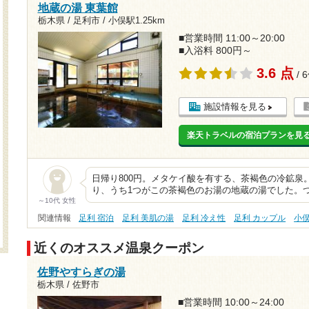
地蔵の湯 東葉館
栃木県 / 足利市 /
小俣駅1.25km
■営業時間 11:00～20:00
■入浴料 800円～
3.6 点
/ 
施設情報を見る
楽天トラベルの宿泊プランを見
日帰り800円。メタケイ酸を有する、茶褐色の冷鉱泉。
り、うち1つがこの茶褐色のお湯の地蔵の湯でした。
～10代 女性
関連情報
足利 宿泊
足利 美肌の湯
足利 冷え性
足利 カップル
小
近くのオススメ温泉クーポン
佐野やすらぎの湯
栃木県 / 佐野市
■営業時間 10:00～24:00