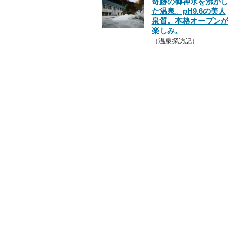
奇跡の御神水を沸かし
た温泉。pH9.6の美人
泉質。本格オープンが
楽しみ。
（温泉探訪記）