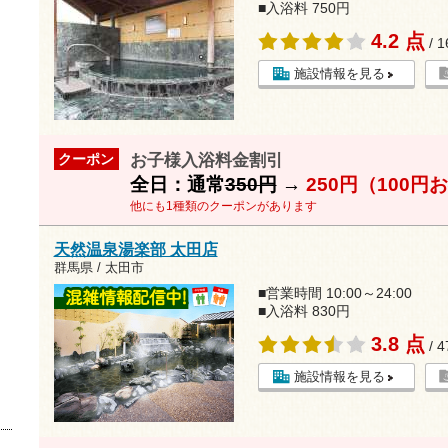
■入浴料 750円
4.2 点
/ 
施設情報を見る
お子様入浴料金割引
クーポン
全日：通常
350円
→
250円（100円
他にも1種類のクーポンがあります
天然温泉湯楽部 太田店
群馬県 / 太田市
■営業時間 10:00～24:00
■入浴料 830円
3.8 点
/ 
施設情報を見る