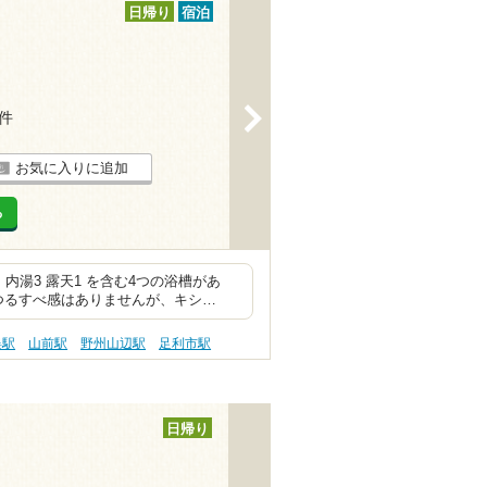
日帰り
宿泊
>
6件
お気に入りに追加
る
内湯3 露天1 を含む4つの浴槽があ
つるすべ感はありませんが、キシ…
俣駅
山前駅
野州山辺駅
足利市駅
日帰り