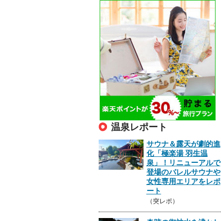
温泉レポート
サウナ＆露天が劇的進
化「極楽湯 羽生温
泉」！リニューアルで
登場のバレルサウナや
女性専用エリアをレポ
ート
（突レポ）