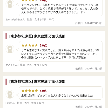
4.0点
クーポンを使い、入浴料とタオルセットで2600円でした！少し価
格高めですが、とても綺麗で清掃が行き届いていました。人も数
えられるほどで少なくのびのび入浴できました。 ドラ…
おかねためるさん
| 性別：女性 | 年代：20代
投稿日：2026年7月31日
[東京都/江東区] 東京豊洲 万葉倶楽部
5.0点
とても素敵なスパ施設でした。露天風呂も屋上の足湯も絶景、5階
レストランのカウンター席も絶景で夕陽がとてもきれいでした。
今回は慣れないネット予約に手こずり、同日に2部屋を…
ゲストさん
| 性別：男性 | 年代：40代
投稿日：2026年7月21日
[東京都/江東区] 東京豊洲 万葉倶楽部
5.0点
土曜に訪問、ビュッフェも人が多くなくのんびり出来ました
Hiroさん
| 性別：男性 | 年代：40代
投稿日：2026年7月14日