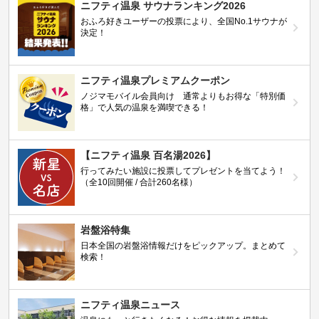
ニフティ温泉 サウナランキング2026
おふろ好きユーザーの投票により、全国No.1サウナが
決定！
ニフティ温泉プレミアムクーポン
ノジマモバイル会員向け 通常よりもお得な「特別価
格」で人気の温泉を満喫できる！
【ニフティ温泉 百名湯2026】
行ってみたい施設に投票してプレゼントを当てよう！
（全10回開催 / 合計260名様）
岩盤浴特集
日本全国の岩盤浴情報だけをピックアップ。まとめて
検索！
ニフティ温泉ニュース