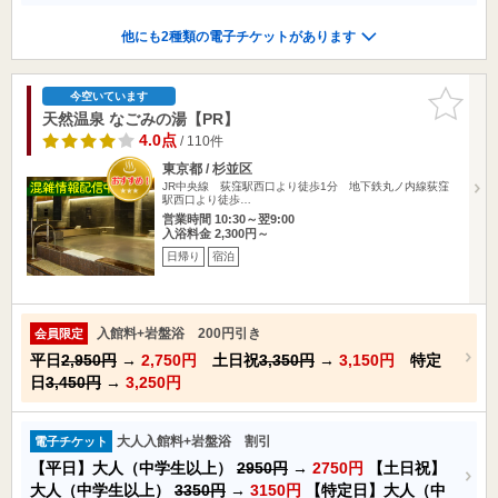
他にも2種類の電子チケットがあります
お気に入
今空いています
りに追加
天然温泉 なごみの湯【PR】
4.0点
/ 110件
東京都 / 杉並区
JR中央線 荻窪駅西口より徒歩1分 地下鉄丸ノ内線荻窪
駅西口より徒歩…
営業時間 10:30～翌9:00
入浴料金 2,300円～
日帰り
宿泊
入館料+岩盤浴 200円引き
会員限定
平日
2,950円
→
2,750円
土日祝
3,350円
→
3,150円
特定
日
3,450円
→
3,250円
大人入館料+岩盤浴 割引
電子チケット
【平日】大人（中学生以上）
2950円
→
2750円
【土日祝】
大人（中学生以上）
3350円
→
3150円
【特定日】大人（中