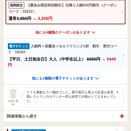
【夏休み限定特別割引】日帰り入館600円割引（クーポン
期間限定
コード：18222）
通常
3,850円
→
3,250円
他にも4種類のクーポンがあります
入館料＋岩盤浴＋セルフドリンク1杯 割引 受付コー
電子チケット
ド 10284
【平日、土日祝全日】大人（中学生以上）
6050円
→
5445
円
他にも1種類の電子チケットがあります
とても素敵なスパ施設でした。露天風呂も屋上の足湯も絶景、5
階レストランのカウンター席も絶景で夕陽がとてもきれいでし
た。 …
40代 男
性
関連情報から探す