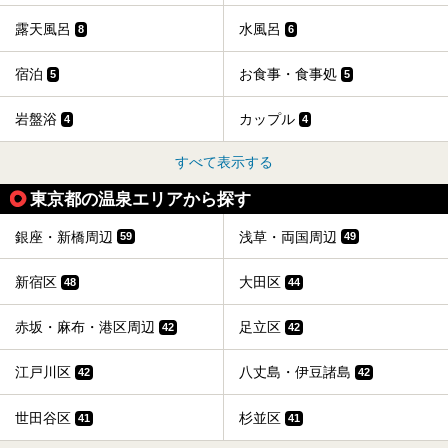
露天風呂
水風呂
8
6
宿泊
お食事・食事処
5
5
岩盤浴
カップル
4
4
すべて表示する
東京都の温泉エリアから探す
銀座・新橋周辺
浅草・両国周辺
59
49
新宿区
大田区
48
44
赤坂・麻布・港区周辺
足立区
42
42
江戸川区
八丈島・伊豆諸島
42
42
世田谷区
杉並区
41
41