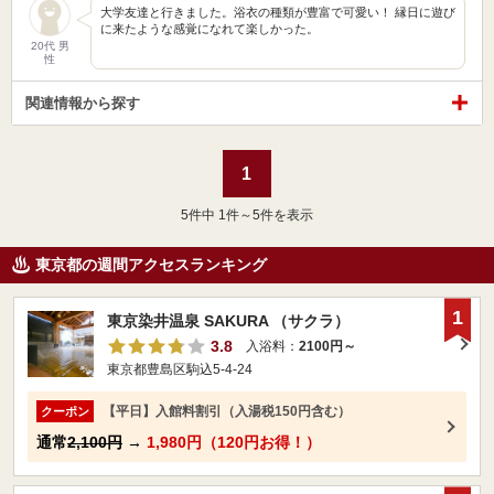
大学友達と行きました。浴衣の種類が豊富で可愛い！ 縁日に遊び
に来たような感覚になれて楽しかった。
20代 男
性
関連情報から探す
1
5
件中 1件～5件を表示
東京都の週間アクセスランキング
1
東京染井温泉 SAKURA （サクラ）
3.8
入浴料：
2100円～
東京都豊島区駒込5-4-24
【平日】入館料割引（入湯税150円含む）
クーポン
通常
2,100円
→
1,980円（120円お得！）