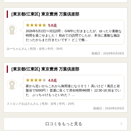
[東京都/江東区] 東京豊洲 万葉倶楽部
5.0点
2026年5月2日〜3日訪問： GW中に行きましたが、ゆったり素敵な
時間を過ごせました！ 初めての訪問でしたが、本当に素敵な施設
だったからまた行きたいです！ どこで働…
みーちゃんさん
| 性別：女性 | 年代：30代
投稿日：2026年6月28日
[東京都/江東区] 東京豊洲 万葉倶楽部
4.0点
家から近いからこれから御用達になりそう！ 高いけど！風呂と岩
盤浴で5000円！ 普通に良くて滞在時間4時間！ 12:30-16:30までい
た ぶっちゃけもっといれた！ …
ストロングおばさんさん
| 性別：女性 | 年代：20代
投稿日：2026年6月6日
口コミをもっと見る