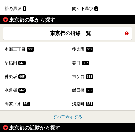
松乃温泉
間々下温泉
1
1
東京都の駅から探す
東京都の沿線一覧
本郷三丁目
後楽園
668
667
早稲田
春日
667
667
神楽坂
市ケ谷
665
663
水道橋
飯田橋
662
662
御茶ノ水
淡路町
661
661
すべて表示する
東京都の近隣から探す