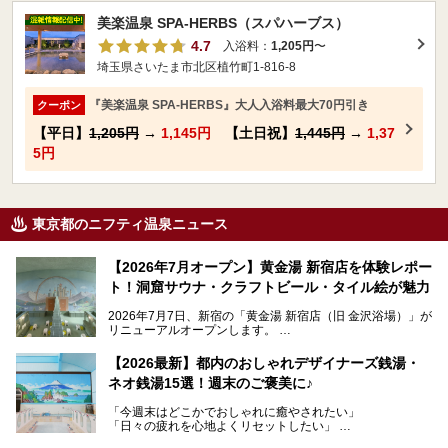
美楽温泉 SPA-HERBS（スパハーブス）
4.7
入浴料：
1,205円
〜
埼玉県さいたま市北区植竹町1-816-8
『美楽温泉 SPA-HERBS』大人入浴料最大70円引き
クーポン
【平日】
1,205円
→
1,145円
【土日祝】
1,445円
→
1,37
5円
東京都のニフティ温泉ニュース
【2026年7月オープン】黄金湯 新宿店を体験レポー
ト！洞窟サウナ・クラフトビール・タイル絵が魅力
2026年7月7日、新宿の「黄金湯 新宿店（旧 金沢浴場）」が
リニューアルオープンします。
レトロでノスタルジックなタイル絵はそのまま、昔からここ
【2026最新】都内のおしゃれデザイナーズ銭湯・
を知る地元の人にも、新しく足を運んでくれる人にも愛され
ネオ銭湯15選！週末のご褒美に♪
る、今の時代の"銭湯"として生まれ変わりました。洞窟のよ
うなユニークなサウナ、自家醸造のクラフトビールが飲める
「今週末はどこかでおしゃれに癒やされたい」
ビアバーなど、新しく登場したスポットも併せて紹介しま
「日々の疲れを心地よくリセットしたい」
す。充実した設備があるのに、基本の入浴料が銭湯価格の5
──そんなときにおすすめなのが、今、都内で大きなブーム
50円というのも嬉しすぎます！