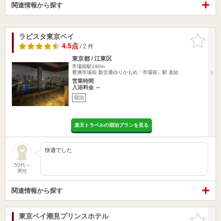
関連情報から探す
ラビスタ東京ベイ
お気に入
りに追加
4.5点
/ 2 件
東京都 / 江東区
市場前駅190m
豊洲市場前 新交通ゆりかもめ「市場前」駅 直結
営業時間
入浴料金 ～
宿泊
楽天トラベルの宿泊プランを見る
快適でした
50代～
男性
関連情報から探す
東京ベイ潮見プリンスホテル
お気に入