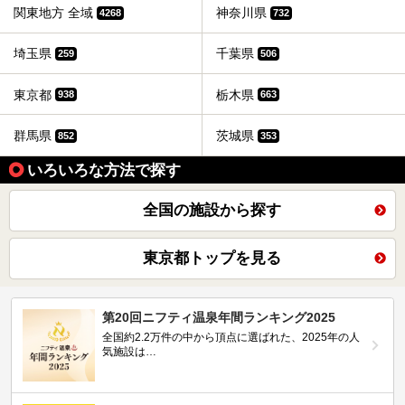
関東地方 全域
神奈川県
4268
732
埼玉県
千葉県
259
506
東京都
栃木県
938
663
群馬県
茨城県
852
353
いろいろな方法で探す
全国の施設から探す
東京都トップを見る
第20回ニフティ温泉年間ランキング2025
全国約2.2万件の中から頂点に選ばれた、2025年の人
気施設は…