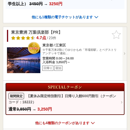
学生以上）
3450円
→
3250円
他にも1種類の電子チケットがあります
東京豊洲 万葉倶楽部【PR】
お気に入
りに追加
4.7点
/ 23件
東京都 / 江東区
※千客万来2階にてゆりかもめ「市場前駅」とペデストリ
アンデッキで連結…
営業時間 0:00～24:00
入浴料金 3,850円～
日帰り
宿泊
【夏休み限定特別割引】日帰り入館600円割引（クーポン
期間限定
コード：18222）
通常
3,850円
→
3,250円
他にも4種類のクーポンがあります