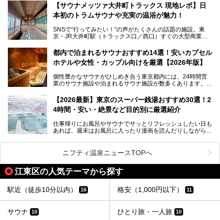
となっている新しいスタイルの銭湯です。
【サウナメッツァ大井町トラックス 現地レポ】日
本初のトラムサウナや充実の温浴が魅力！
最近、SNSやメディアで「デザイナーズ銭湯」や「ネオ銭
湯」という言葉をよく耳にしませんか？
SNSで“行ってみたい！”の声がたくさんの話題の施設。東
京・JR大井町駅（トラックス口／西口）すぐの大型商業施
本記事では、そもそもこれらがどんな銭湯なのか、その気に
設・大井町 トラックスに、2026年3月28日、「サウナメッ
なる違いを分かりやすく解説！さらに、都内で絶対に外せな
ツァ大井町トラックス」がニューオープン。施設の様子をレ
いおしゃれな名店15選を、おすすめの順番で一挙にご紹介
都内で泊まれるサウナおすすめ14選！安いカプセル
ポ―トします。
します。
ホテルや女性・カップル向けを厳選【2026年版】
個性豊かなサウナがひしめき合う東京都内には、24時間営
業のサウナ施設や泊まれるサウナ施設が数多くあります。
終電を逃した深夜の利用に限らず、時間を気にしないサウナ
を旅の目的とする「サ旅」や自分へのご褒美のための宿泊な
【2026最新】東京のスーパー銭湯おすすめ30選！2
ど、自分の好きなタイミングで好きなだけサ活ができるのが
4時間・安い・絶景など目的別に厳選紹介
魅力です。
仕事帰りにお風呂やサウナでサッとリフレッシュしたい日も
最近では、男性専用施設だけでなく、カップルや女性に嬉し
あれば、週末はお風呂に入ったり漫画を読んだりしながら一
い個室サウナも増えてきました。
日中ダラダラ過ごしたい日もあると思います。
この記事では、東京都内にある24時間営業のサウナの中か
また、終電を逃してしまい、「このまま朝までゆっくりでき
ら、特におすすめしたい施設14選をご紹介します。
ニフティ温泉ニュースTOPへ
る場所があれば」と探した経験がある人も多いのではないで
宿泊可能な施設もピックアップしているので、ぜひチェック
しょうか。
してみてください。
江東区の人気テーマから探す
そこで本記事では、東京でおすすめのスーパー銭湯を、目的
別に厳選した30施設からご紹介します。
駅近（徒歩10分以内）
格安（1,000円以下）
16
11
24時間営業で宿泊できる施設や、1,000円以下で楽しめる安
い施設、デートや休日レジャーにもぴったりなエンタメ要素
が充実した施設など、利用のシーンに合わせて参考にしてく
サウナ
ひとり旅・一人旅
10
10
ださい。