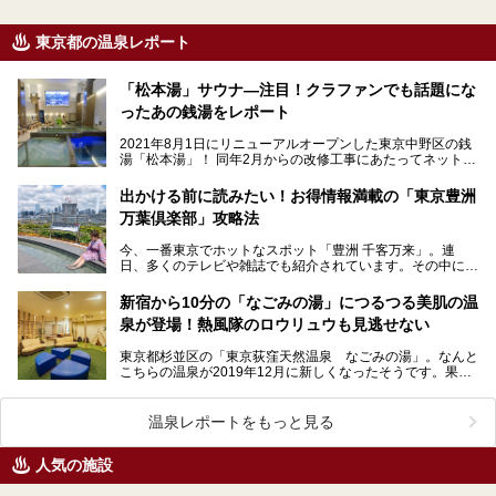
東京都の温泉レポート
「松本湯」サウナ―注目！クラファンでも話題にな
ったあの銭湯をレポート
2021年8月1日にリニューアルオープンした東京中野区の銭
湯「松本湯」！ 同年2月からの改修工事にあたってネットで
呼びかけたクラウドファンディングは、なんとわ…
出かける前に読みたい！お得情報満載の「東京豊洲
万葉倶楽部」攻略法
今、一番東京でホットなスポット「豊洲 千客万来」。連
日、多くのテレビや雑誌でも紹介されています。その中にあ
る温浴施設「東京豊洲 万葉倶楽部」へ、ニフティ温泉編
集…
新宿から10分の「なごみの湯」につるつる美肌の温
泉が登場！熱風隊のロウリュウも見逃せない
東京都杉並区の「東京荻窪天然温泉 なごみの湯」。なんと
こちらの温泉が2019年12月に新しくなったそうです。果た
して何がどう変わったのか、気になりませんか？気に…
温泉レポートをもっと見る
人気の施設