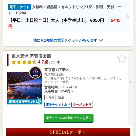
入館料＋岩盤浴＋セルフドリンク1杯 割引 受付コー
電子チケット
ド 10284
【平日、土日祝全日】大人（中学生以上）
6050円
→
5445
円
他にも1種類の電子チケットがあります
東京豊洲 万葉倶楽部
お気に入
りに追加
4.7点
/ 23 件
東京都 / 江東区
市場前駅215m
※千客万来2階にてゆりかもめ「市場前駅」とペデストリ
アンデッキで連結…
営業時間 0:00～24:00
入浴料金 3,850円～
日帰り
宿泊
電子チケットあり
クーポンあり
楽天トラベルの宿泊プランを見る