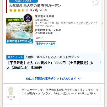
お気に入
今空いています
りに追加
天然温泉 泉天空の湯 有明ガーデン
3.7点
/ 43 件
東京都 / 江東区
有明駅404m
ゆりかもめ「有明」駅 住友不動産 ショッピングシティ有
明ガーデンまで…
営業時間 0:00～24:00
入浴料金 2,600円～
日帰り
電子チケットあり
入館料＋選べる！ほろよいセット付プラン
電子チケット
【平日限定】大人（20歳以上）
3900円
【土日祝限定】大
人（20歳以上）
5100円
他にも5種類の電子チケットがあります
ホームサウナです。 天然温泉も琥珀色で肌に良く良いですが、サ
ウナが都内トップクラス。 6分に一度のオートローリュと高い…
30代 男
性