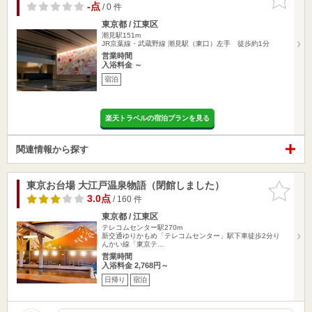
りに追加
-点
/ 0 件
東京都 / 江東区
潮見駅151m
JR京葉線・武蔵野線 潮見駅（東口）左手 徒歩約1分
営業時間
入浴料金 ～
宿泊
楽天トラベルの宿泊プランを見る
関連情報から探す
東京お台場 大江戸温泉物語（閉館しました）
お気に入
りに追加
3.0点
/ 160 件
東京都 / 江東区
テレコムセンター駅270m
新交通ゆりかもめ「テレコムセンター」駅下車徒歩2分り
んかい線「東京テ…
営業時間
入浴料金 2,768円～
日帰り
宿泊