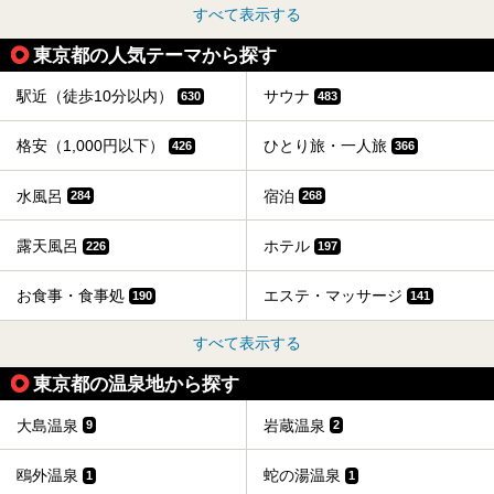
すべて表示する
東京都の人気テーマから探す
駅近（徒歩10分以内）
サウナ
630
483
格安（1,000円以下）
ひとり旅・一人旅
426
366
水風呂
宿泊
284
268
露天風呂
ホテル
226
197
お食事・食事処
エステ・マッサージ
190
141
すべて表示する
東京都の温泉地から探す
大島温泉
岩蔵温泉
9
2
鴎外温泉
蛇の湯温泉
1
1