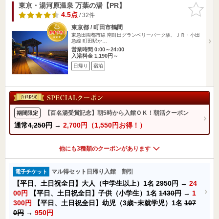
東京・湯河原温泉 万葉の湯【PR】
お気に入
りに追加
4.5点
/ 32件
東京都 / 町田市鶴間
東急田園都市線 南町田グランベリーパーク駅、ＪＲ・小田
急線 町田駅か…
営業時間 0:00～24:00
入浴料金 1,190円～
日帰り
宿泊
【百名湯受賞記念】朝5時から入館ＯＫ！朝活クーポン
期間限定
通常
4,250円
→
2,700円（1,550円お得！）
他にも3種類のクーポンがあります
マル得セット日帰り入館 割引
電子チケット
【平日、土日祝全日】大人（中学生以上）1名
2950円
→
24
00円
【平日、土日祝全日】子供（小学生）1名
1430円
→
1
300円
【平日、土日祝全日】幼児（3歳~未就学児）1名
107
0円
→
950円