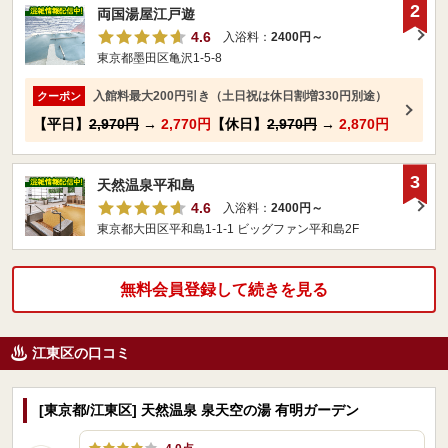
2
両国湯屋江戸遊
4.6
入浴料：
2400円～
東京都墨田区亀沢1-5-8
入館料最大200円引き（土日祝は休日割増330円別途）
クーポン
【平日】
2,970円
→
2,770円
【休日】
2,970円
→
2,870円
3
天然温泉平和島
4.6
入浴料：
2400円～
東京都大田区平和島1-1-1 ビッグファン平和島2F
無料会員登録して続きを見る
江東区の口コミ
[東京都/江東区] 天然温泉 泉天空の湯 有明ガーデン