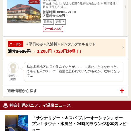
京王線「仙川」駅より徒歩5分新宿方面から 甲州街道仙川
駅東信号を左折…
営業時間 10:00～24:00
入浴料金 920円～
日帰り
岩盤浴
クーポンあり
＜平日のみ＞入浴料＋レンタルタオルセット
クーポン
通常
1,520円
→
1,200円（320円お得！）
私は多摩地区に長く住んでいたが、ここに来たことはなかった。
そもそも只のスーパー銭湯と思われていたのものが、近年になっ
て…
50代～
男性
関連情報から探す
神奈川県のニフティ温泉ニュース
「サウナリゾート＆スパ ブルーオーシャン」オー
プン！サウナ・水風呂・24時間ラウンジを本気レビ
ュー