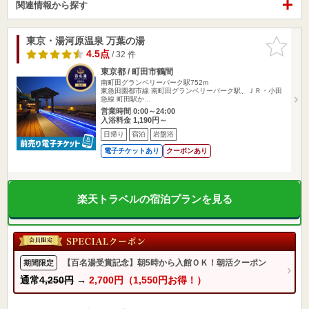
関連情報から探す
東京・湯河原温泉 万葉の湯
お気に入
りに追加
4.5点
/ 32 件
東京都 / 町田市鶴間
南町田グランベリーパーク駅752m
東急田園都市線 南町田グランベリーパーク駅、ＪＲ・小田
急線 町田駅か…
営業時間 0:00～24:00
入浴料金 1,190円～
日帰り
宿泊
岩盤浴
電子チケットあり
クーポンあり
楽天トラベルの宿泊プランを見る
【百名湯受賞記念】朝5時から入館ＯＫ！朝活クーポン
期間限定
通常
4,250円
→
2,700円（1,550円お得！）