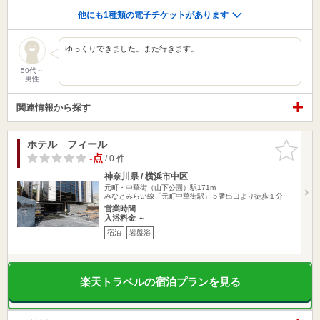
他にも1種類の電子チケットがあります
ゆっくりできました。また行きます。
50代～
男性
関連情報から探す
ホテル フィール
お気に入
りに追加
-点
/ 0 件
神奈川県 / 横浜市中区
元町・中華街（山下公園）駅171m
みなとみらい線「元町中華街駅」５番出口より徒歩１分
営業時間
入浴料金 ～
宿泊
岩盤浴
楽天トラベルの宿泊プランを見る