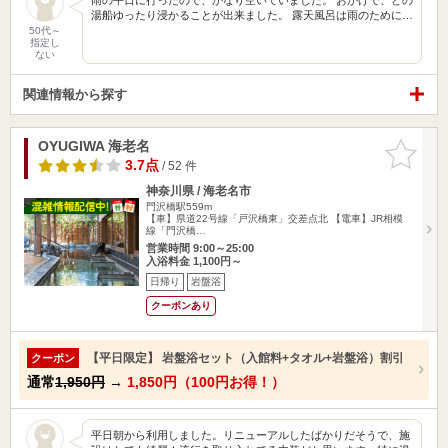
湯船ゆったり浸かることが出来ました。 露天風呂は雨のために…
50代～
指定し
ない
関連情報から探す
OYUGIWA 海老名
お気に入
りに追加
3.7点
/ 52 件
神奈川県 / 海老名市
門沢橋駅559m
【車】県道22号線「戸沢橋東」交差点北 【電車】JR相模
線「門沢橋…
営業時間 9:00～25:00
入浴料金 1,100円～
日帰り
岩盤浴
クーポンあり
【平日限定】 岩盤浴セット（入館料+タオル+岩盤浴）割引
クーポン
通常
1,950円
→
1,850円（100円お得！）
平日朝から利用しました。リニューアルしたばかりだそうで、施