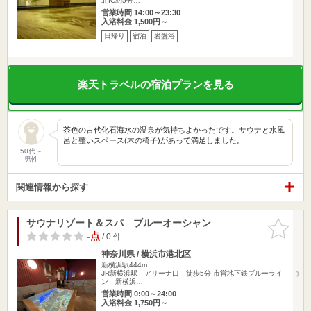
北IC約5分…
営業時間 14:00～23:30
入浴料金 1,500円～
日帰り
宿泊
岩盤浴
楽天トラベルの宿泊プランを見る
茶色の古代化石海水の温泉が気持ちよかったです。サウナと水風
呂と整いスペース(木の椅子)があって満足しました。
50代～
男性
関連情報から探す
サウナリゾート＆スパ ブルーオーシャン
お気に入
りに追加
-点
/ 0 件
神奈川県 / 横浜市港北区
新横浜駅444m
JR新横浜駅 アリーナ口 徒歩5分 市営地下鉄ブルーライ
ン 新横浜…
営業時間 0:00～24:00
入浴料金 1,750円～