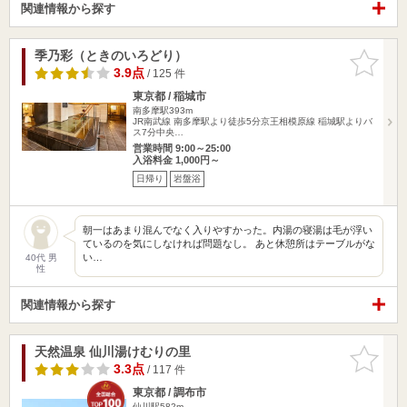
関連情報から探す
季乃彩（ときのいろどり）
お気に入
りに追加
3.9点
/ 125 件
東京都 / 稲城市
南多摩駅393m
JR南武線 南多摩駅より徒歩5分京王相模原線 稲城駅よりバ
ス7分中央…
営業時間 9:00～25:00
入浴料金 1,000円～
日帰り
岩盤浴
朝一はあまり混んでなく入りやすかった。内湯の寝湯は毛が浮い
ているのを気にしなければ問題なし。 あと休憩所はテーブルがな
い…
40代 男
性
関連情報から探す
天然温泉 仙川湯けむりの里
お気に入
りに追加
3.3点
/ 117 件
東京都 / 調布市
仙川駅582m