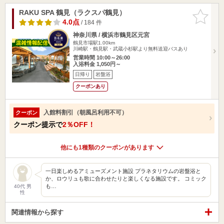
RAKU SPA 鶴見（ラクスパ鶴見）
お気に入
りに追加
4.0点
/ 184 件
神奈川県 / 横浜市鶴見区元宮
鶴見市場駅1.00km
川崎駅・鶴見駅・武蔵小杉駅より無料送迎バスあり
営業時間 10:00～26:00
入浴料金 1,050円～
日帰り
岩盤浴
クーポンあり
入館料割引（朝風呂利用不可）
クーポン
クーポン提示で
2％OFF！
他にも1種類のクーポンがあります
一日楽しめるアミューズメント施設 プラネタリウムの岩盤浴と
か、ロウリュも歌に合わせたりと楽しくなる施設です。 コミック
も…
40代 男
性
関連情報から探す