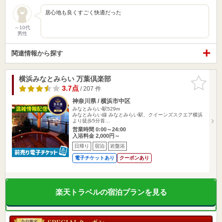
居心地も良くすごく快適だった
～10代
男性
関連情報から探す
横浜みなとみらい 万葉倶楽部
お気に入
りに追加
3.7点
/ 207 件
神奈川県 / 横浜市中区
みなとみらい駅529m
みなとみらい線 みなとみらい駅、クイーンズスクエア横浜
より徒歩5分首…
営業時間 0:00～24:00
入浴料金 2,000円～
日帰り
宿泊
岩盤浴
電子チケットあり
クーポンあり
楽天トラベルの宿泊プランを見る