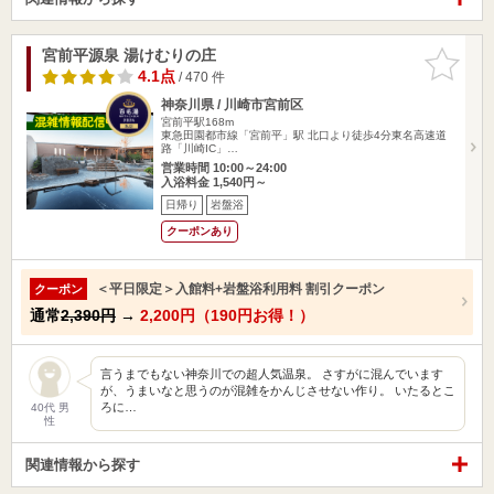
宮前平源泉 湯けむりの庄
お気に入
りに追加
4.1点
/ 470 件
神奈川県 / 川崎市宮前区
宮前平駅168m
東急田園都市線「宮前平」駅 北口より徒歩4分東名高速道
路「川崎IC」…
営業時間 10:00～24:00
入浴料金 1,540円～
日帰り
岩盤浴
クーポンあり
＜平日限定＞入館料+岩盤浴利用料 割引クーポン
クーポン
通常
2,390円
→
2,200円（190円お得！）
言うまでもない神奈川での超人気温泉。 さすがに混んでいます
が、うまいなと思うのが混雑をかんじさせない作り。 いたるとこ
ろに…
40代 男
性
関連情報から探す