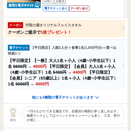
日帰り
岩盤浴
電子チケットあり
クーポンあり
竹取の湯オリジナルフェイスタオル
クーポン
クーポンご提示で
1枚プレゼント！
【平日限定】入館2人分＋食事1名(1,000円分)＋選べる
電子チケット
特典1つ
【平日限定】【一般】大人1名＋小人（4歳~小学生以下）1
名
5600円
→
4600円
【平日限定】【会員】大人1名＋小人
（4歳~小学生以下）1名
5400円
→
4400円
【平日限定】
【会員】シニア（65歳以上）1名＋小人（4歳~小学生以下）
1名
5000円
→
4000円
他にも4種類の電子チケットがあります
一日のんびりできる施設です。岩盤浴の種類が多く楽しめます。
健康ランドとしてはイベントやキャンペーンも多く、工夫、努力
が感じ…
匿名