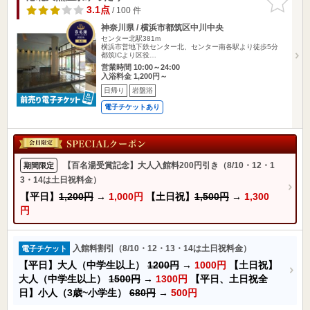
りに追加
3.1点
/ 100 件
神奈川県 / 横浜市都筑区中川中央
センター北駅381m
横浜市営地下鉄センター北、センター南各駅より徒歩5分
都筑ICより区役…
営業時間 10:00～24:00
入浴料金 1,200円～
日帰り
岩盤浴
電子チケットあり
【百名湯受賞記念】大人入館料200円引き（8/10・12・1
期間限定
3・14は土日祝料金）
【平日】
1,200円
→
1,000円
【土日祝】
1,500円
→
1,300
円
入館料割引（8/10・12・13・14は土日祝料金）
電子チケット
【平日】大人（中学生以上）
1200円
→
1000円
【土日祝】
大人（中学生以上）
1500円
→
1300円
【平日、土日祝全
日】小人（3歳~小学生）
680円
→
500円