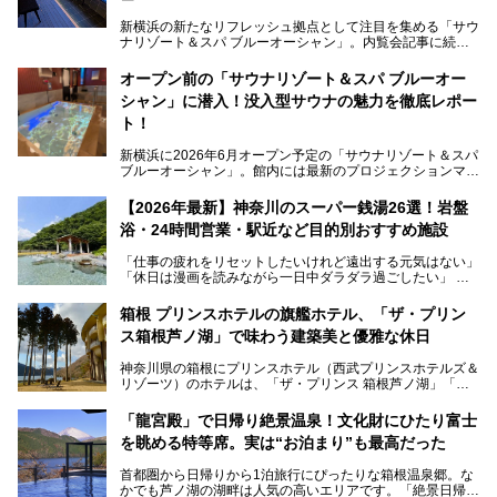
新横浜の新たなリフレッシュ拠点として注目を集める「サウ
ナリゾート＆スパ ブルーオーシャン」。内覧会記事に続
き、今回は実際に体験してみたリアルな様子をレポートしま
す。サウナや水風呂の気持ちよさはもちろん、リラックスス
オープン前の「サウナリゾート＆スパ ブルーオー
ペースの過ごしやすさまで徹底チェック。新横浜エリアで日
シャン」に潜入！没入型サウナの魅力を徹底レポー
常の疲れをリセットしたい人、ライブやスポーツ観戦遠征組
は必見です。
ト！
新横浜に2026年6月オープン予定の「サウナリゾート＆スパ
ブルーオーシャン」。館内には最新のプロジェクションマッ
ピングが多用され、まるで世界を旅しているかのような圧倒
的な“没入感（イマーシブ）”を体験できます。
【2026年最新】神奈川のスーパー銭湯26選！岩盤
浴・24時間営業・駅近など目的別おすすめ施設
「仕事の疲れをリセットしたいけれど遠出する元気はない」
今回は、そんな大注目の施設に一足先にお邪魔し、その全貌
「休日は漫画を読みながら一日中ダラダラ過ごしたい」
を見学させていただきました！
「子ども連れでも気兼ねなく、家事を忘れてリフレッシュし
たい」
サウナ室の中に咲き誇る桜、魚たちが泳ぐ水風呂、そしてバ
箱根 プリンスホテルの旗艦ホテル、「ザ・プリン
リのビーチを思わせる休憩スペース…。驚きの連続だった館
ス箱根芦ノ湖」で味わう建築美と優雅な休日
そんな「癒やされたい」という願いを叶えてくれるのが、神
内の様子をレポートします！
奈川県のスーパー銭湯。
神奈川県の箱根にプリンスホテル（西武プリンスホテルズ＆
神奈川県には、サウナや岩盤浴、一日中遊べるエンタメ施設
リゾーツ）のホテルは、「ザ・プリンス 箱根芦ノ湖」「芦
など、“非日常”を味わえるスーパー銭湯が数多く揃っていま
ノ湖畔 蛸川温泉 龍宮殿」「箱根湯の花プリンスホテル」
す。しかし、選択肢が多いからこそ「どの施設か迷ってしま
「箱根仙石原プリンスホテル」と4軒あり、今回ご紹介する
う」という人も多いはず。
「龍宮殿」で日帰り絶景温泉！文化財にひたり富士
「ザ・プリンス 箱根芦ノ湖」は、その中でもフラッグシッ
を眺める特等席。実は“お泊まり”も最高だった
プ（旗艦）に位置づけられる特別なホテルです。
そこで今回は、神奈川県内の人気施設26選を「安さ」「岩
盤浴・漫画の充実度」「景色の良さ」「高級感」「深夜営
首都圏から日帰りから1泊旅行にぴったりな箱根温泉郷。な
昭和の日本を代表する建築家の一人、村野藤吾が芦ノ湖の畔
業」「駅近」など、目的別に厳選して紹介します。
かでも芦ノ湖の湖畔は人気の高いエリアです。「絶景日帰り
に建てた桃源郷のようなホテルがここ。自家源泉の温泉や、
今の気分にぴったりの施設を見つけて、最高のリフレッシュ