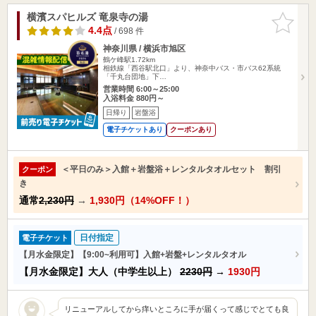
横濱スパヒルズ 竜泉寺の湯
お気に入
りに追加
4.4点
/ 698 件
神奈川県 / 横浜市旭区
鶴ケ峰駅1.72km
相鉄線「西谷駅北口」より、神奈中バス・市バス62系統
「千丸台団地」下…
営業時間 6:00～25:00
入浴料金 880円～
日帰り
岩盤浴
電子チケットあり
クーポンあり
＜平日のみ＞入館＋岩盤浴＋レンタルタオルセット 割引
クーポン
き
通常
2,230円
→
1,930円（14%OFF！）
日付指定
電子チケット
【月水金限定】【9:00~利用可】入館+岩盤+レンタルタオル
【月水金限定】大人（中学生以上）
2230円
→
1930円
リニューアルしてから痒いところに手が届くって感じでとても良