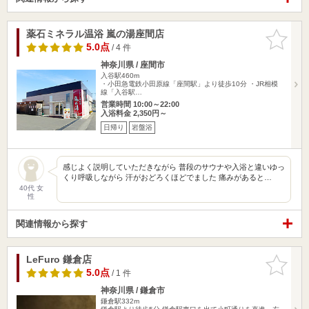
薬石ミネラル温浴 嵐の湯座間店
お気に入
りに追加
5.0点
/ 4 件
神奈川県 / 座間市
入谷駅460m
・小田急電鉄小田原線「座間駅」より徒歩10分 ・JR相模
線「入谷駅…
営業時間 10:00～22:00
入浴料金 2,350円～
日帰り
岩盤浴
感じよく説明していただきながら 普段のサウナや入浴と違いゆっ
くり呼吸しながら 汗がおどろくほどでました 痛みがあると…
40代 女
性
関連情報から探す
LeFuro 鎌倉店
お気に入
りに追加
5.0点
/ 1 件
神奈川県 / 鎌倉市
鎌倉駅332m