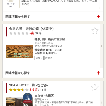
設はとても綺麗！流行を取り入れてる内装だと思います。特に漫
画の充…
30代 女
性
関連情報から探す
金沢八景 天照の癒（休業中）
お気に入
りに追加
-点
/ 0 件
神奈川県 / 横浜市金沢区
金沢八景駅161m
金沢八景駅から徒歩約2分
営業時間 10:00～21:00
入浴料金 1,500円～
日帰り
岩盤浴
関連情報から探す
SPA & HOTEL 和 -なごみ-
お気に入
りに追加
3.9点
/ 34 件
東京都 / 大田区
蒲田駅143m
JR京浜東北線・東急線蒲田駅西口下車徒歩1分。西口右
手、ドンキホーテ…