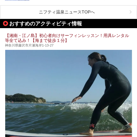
温泉 龍宮殿本館」は、露天風呂から芦ノ湖と富士山の両方
こだわりぬいた食もあわせて、このホテルの魅力をレポート
時間を過ごす参考にしていただけますと幸いです。
が楽しめるまさに眺望自慢の日帰り温泉。
します。
ニフティ温泉ニュースTOPへ
そしてここは全24室の「箱根 芦ノ湖畔蛸川温泉 龍宮殿」と
───
して宿泊もできます。宿泊者は「龍宮殿本館」の営業時間に
提供元：株式会社西武・プリンスホテルズワールドワイド
おすすめのアクティビティ情報
加えて、朝6時からの宿泊者専用時間帯にも「龍宮殿本館」
【PR】
のお風呂が利用できます。
この記事はザ・プリンス 箱根芦ノ湖のPR記事です。
【湘南・江ノ島】初心者向けサーフィンレッスン！用具レンタル
今回は日帰り温泉としての「絶景日帰り温泉 龍宮殿本館
等全て込み！【海まで徒歩１分】
（以下、龍宮殿本館）」と、旅館としての「箱根 芦ノ湖畔
蛸川温泉 龍宮殿（以下、龍宮殿）」の両方の魅力をたっぷ
神奈川県藤沢市片瀬海岸1-13-27
りお伝えします！
ここは箱根神社、九頭龍神社、白龍神社、箱根元宮と箱根の
4つの神社に囲まれたパワースポットです。
───
提供元：株式会社西武・プリンスホテルズワールドワイド
【PR】
この記事は箱根 芦ノ湖畔蛸川温泉 龍宮殿のPR記事です。