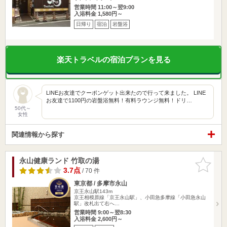
営業時間 11:00～翌9:00
入浴料金 1,580円～
日帰り
宿泊
岩盤浴
楽天トラベルの宿泊プランを見る
LINEお友達でクーポンゲット出来たので行って来ました。 LINE
お友達で1100円の岩盤浴無料！有料ラウンジ無料！ドリ…
50代～
女性
関連情報から探す
永山健康ランド 竹取の湯
お気に入
りに追加
3.7点
/ 70 件
東京都 / 多摩市永山
京王永山駅143m
京王相模原線「京王永山駅」、小田急多摩線「小田急永山
駅」改札出て右へ…
営業時間 9:00～翌8:30
入浴料金 2,600円～