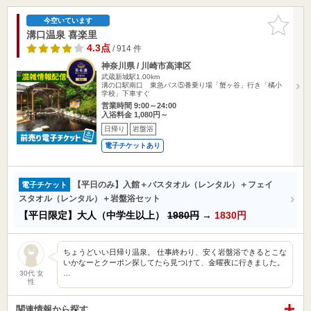
お気に入
今空いています
りに追加
溝口温泉 喜楽里
4.3点
/ 914 件
神奈川県 / 川崎市高津区
武蔵新城駅1.00km
溝の口駅南口 東急バス⑤番乗り場「蟹ヶ谷」行き「橘小
学校」下車すぐ
営業時間 9:00～24:00
入浴料金 1,080円～
日帰り
岩盤浴
電子チケットあり
【平日のみ】入館＋バスタオル（レンタル）＋フェイ
電子チケット
スタオル（レンタル）＋岩盤浴セット
【平日限定】大人（中学生以上）
1980円
→
1830円
ちょうどいい日帰り温泉。 仕事終わり、安く岩盤浴できるとこな
いかなーとクーポン探してたら見つけて、金曜夜に行きました。
…
30代 女
性
関連情報から探す