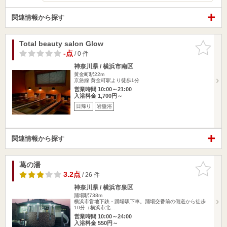
関連情報から探す
Total beauty salon Glow
お気に入
りに追加
-点
/ 0 件
神奈川県 / 横浜市南区
黄金町駅22m
京急線 黄金町駅より徒歩1分
営業時間 10:00～21:00
入浴料金 1,700円～
日帰り
岩盤浴
関連情報から探す
葛の湯
お気に入
りに追加
3.2点
/ 26 件
神奈川県 / 横浜市泉区
踊場駅738m
横浜市営地下鉄・踊場駅下車。踊場交番前の側道から徒歩
10分（横浜市北…
営業時間 10:00～24:00
入浴料金 550円～