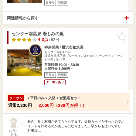
日帰り
岩盤浴
関連情報から探す
センター南温泉 湯もみの里
お気に入
りに追加
4.3点
/ 92 件
神奈川県 / 横浜市都筑区
センター南駅471m
横浜市営地下鉄ブルーラインまたはグリーンライン「セン
ター南」駅下車。…
営業時間 10:00～23:30
入浴料金 1,290円～
日帰り
岩盤浴
クーポンあり
＜平日のみ＞入浴＋岩盤浴セット
クーポン
通常
2,230円
→
2,000円（230円お得！）
最近、良く利用させてもらってます。会員カードも作ったのでポ
イントを貯めるのが楽しみになりました。駅からも近いですし、
駐車場…
50代～
男性