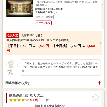
・第3京浜港北ICから北東（新横浜方面）に約５km ・新横
浜駅方面…
営業時間 10:00～翌8:00
入浴料金 1,000円～
日帰り
岩盤浴
クーポンあり
入館料100円引き
会員限定
※入館時提示の場合のみ有効 ※シニアも利用可
【平日】
1,520円
→
1,420円
【土日祝】
1,750円
→
1,650
円
１０年くらい前からのヘビーユーザーです。 何よりもお湯がいい
です。特に露天風呂では飴色のお湯が青空に映えて瑠璃色に輝き
ま…
50代～
男性
関連情報から探す
綱島源泉 湯けむりの庄
お気に入
りに追加
4.1点
/ 156 件
神奈川県 / 横浜市港北区