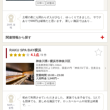
日帰り
岩盤浴
土曜の夜にも関わらず人が少なく、ゆっくりできました。 サウナ
ありで690円は破格だと思います。 新しい施設ではあり…
20代 女
性
関連情報から探す
RAKU SPA BAY横浜
お気に入
りに追加
4.1点
/ 9 件
神奈川県 / 横浜市神奈川区
京急東神奈川駅1.04km
東神奈川ICより約5分。国道15号「神奈川2丁目」交差点を
瑞穂埠頭方…
営業時間 10:00～23:00
入浴料金 1,540円～
日帰り
岩盤浴
初めて利用させていただきました。 家族でも女子会でも、1人で
も団体でも、楽しめる施設です。ロッカールームや浴室は綺麗
で、…
50代～
女性