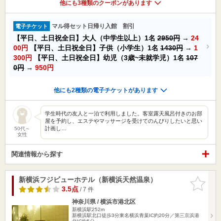
他にも3種類のクーポンがあります
マル得セット日帰り入館 割引
電子チケット
【平日、土日祝全日】大人（中学生以上）1名
2950円
→
24
00円
【平日、土日祝全日】子供（小学生）1名
1430円
→
1
300円
【平日、土日祝全日】幼児（3歳~未就学児）1名
107
0円
→
950円
他にも2種類の電子チケットがあります
学生時代の友人と一泊で利用しました。客室露天風呂付きのお部
屋を予約し、エステやマッサージを受けてのんびりしたいと思い
計画し…
50代～
女性
関連情報から探す
新横浜フジビューホテル（新横浜天然温泉）
お気に入
りに追加
3.5点
/ 7 件
神奈川県 / 横浜市港北区
新横浜駅252m
新横浜駅北口徒歩3分東名横浜青葉IC約20分／第三京浜港