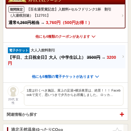
【百名湯受賞記念】入館料+セルフドリンク1杯 割引
期間限定
（入湯税別途）【12701】
通常
4,260円相当
→
3,760円（500円お得！）
他にも4種類のクーポンがあります
大人入館料割引
電子チケット
【平日、土日祝全日】大人（中学生以上）
3500円
→
3200
円
他にも6種類の電子チケットがあります
1度は行くべき施設。屋上の足湯×横浜夜景は、絶景！！！ Faceb
ookで見て、思いつきで夕方からお邪魔しました。 ロッカ…
20代 女
性
関連情報から探す
港北天然温泉ゆったりCOco
お気に入