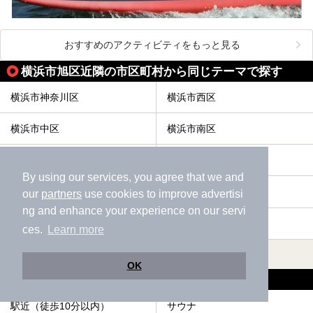
おすすめのアクティビティをもっと見る
横浜市旭区近隣の市区町村から同じテーマで探す
横浜市神奈川区
横浜市西区
横浜市中区
横浜市南区
横浜市保土ケ谷区
横浜市磯子区
By using our services, you agree that we and
横浜市金沢区
横浜市港北区
our
partners
use cookies to improve advertisi
ng and enhance your experience on our servi
横浜市戸塚区
横浜市港南区
ces.
Learn more
すべて表示する
OK
横浜市旭区の人気テーマから探す
駅近（徒歩10分以内）
サウナ