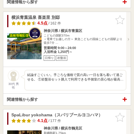
関連情報から探す
横浜青葉温泉 喜楽里 別邸
お気に入
りに追加
4.5点
/ 162 件
神奈川県 / 横浜市青葉区
こどもの国駅370m
＜電車でお越しの方＞ 東急こどもの国線こどもの国駅より
徒歩7分 …
営業時間 9:00～24:00
入浴料金 1,250円～
日帰り
岩盤浴
結論すごくいい。手ごろな価格で質の高い一日を落ち着いて過ご
せる。 ①岩盤浴セット購入で利用できる半個室の居心地が最高…
30代 男
性
関連情報から探す
SpaLibur yokohama（スパリブールヨコハマ）
お気に入
りに追加
4.1点
/ 177 件
神奈川県 / 横浜市鶴見区
新綱島駅1.75km