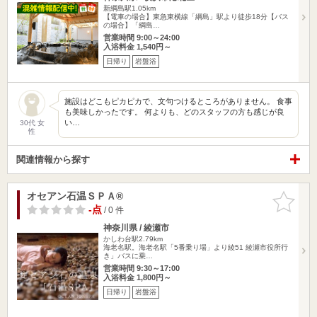
新綱島駅1.05km
【電車の場合】東急東横線「綱島」駅より徒歩18分【バス
の場合】「綱島…
営業時間 9:00～24:00
入浴料金 1,540円～
日帰り
岩盤浴
施設はどこもピカピカで、文句つけるところがありません。 食事
も美味しかったです。 何よりも、どのスタッフの方も感じが良
い…
30代 女
性
関連情報から探す
オセアン石温ＳＰＡ®
お気に入
りに追加
-点
/ 0 件
神奈川県 / 綾瀬市
かしわ台駅2.79km
海老名駅。海老名駅「5番乗り場」より綾51 綾瀬市役所行
き」バスに乗…
営業時間 9:30～17:00
入浴料金 1,800円～
日帰り
岩盤浴