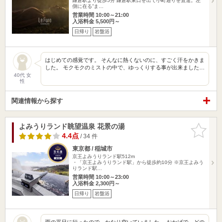
鎌倉駅より徒歩5分 鎌倉駅東口を出て小町通りを直進。左
側に在る”ま…
営業時間 10:00～21:00
入浴料金 5,500円～
日帰り
岩盤浴
はじめての感覚です。 そんなに熱くないのに、すごく汗をかきま
した。 モクモクのミストの中で、ゆっくりする事が出来ました…
40代 女
性
関連情報から探す
よみうりランド眺望温泉 花景の湯
お気に入
りに追加
4.4点
/ 34 件
東京都 / 稲城市
京王よみうりランド駅512m
・「京王よみうりランド駅」から徒歩約10分 ※京王よみう
りランド駅…
営業時間 10:00～23:00
入浴料金 2,300円～
日帰り
岩盤浴
雨の平日に行ったので、かなり空いていました。 おかげで、どの