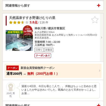
関連情報から探す
天然温泉すすき野湯けむりの里
お気に入
りに追加
3.8点
/ 116 件
神奈川県 / 横浜市青葉区
あざみ野駅2.50km
東急田園都市線 あざみ野駅より無料シャトルバス利用10分
東名高速道路…
営業時間 7:00～22:00
入浴料金 780円～
日帰り
岩盤浴
クーポンあり
新規会員登録無料クーポン
クーポン
通常
200円
→
無料（200円お得！）
湯巡り4日目、今日も母と二人で。。 外観はちょっと古めかと思
いましたが中はきれいでした。既掲のとおり天井がかっこよし。
お湯…
20代 男
性
関連情報から探す