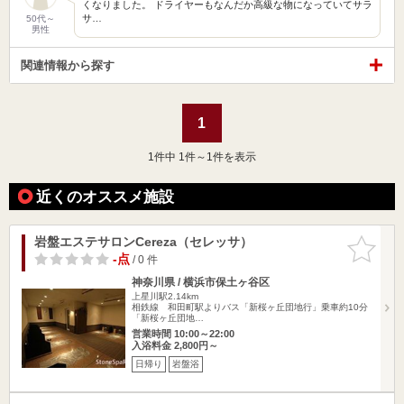
くなりました。 ドライヤーもなんだか高級な物になっていてサラ
サ…
50代～
男性
関連情報から探す
1
1
件中 1件～1件を表示
近くのオススメ施設
岩盤エステサロンCereza（セレッサ）
お気に入
りに追加
-点
/ 0 件
神奈川県 / 横浜市保土ヶ谷区
上星川駅2.14km
相鉄線 和田町駅よりバス「新桜ヶ丘団地行」乗車約10分
「新桜ヶ丘団地…
営業時間 10:00～22:00
入浴料金 2,800円～
日帰り
岩盤浴