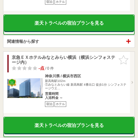
宿泊
ホテル
楽天トラベルの宿泊プランを見る
関連情報から探す
京急ＥＸホテルみなとみらい横浜（横浜シンフォステ
お気に入
ージ内）
りに追加
-点
/ 0 件
神奈川県 / 横浜市西区
新高島駅102m
①みなとみらい線 新高島駅 4番出口 徒歩1分 シンフォステ
ージウエ…
営業時間
入浴料金 ～
宿泊
ホテル
楽天トラベルの宿泊プランを見る