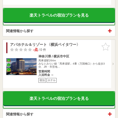
楽天トラベルの宿泊プランを見る
関連情報から探す
アパホテル＆リゾート〈横浜ベイタワー〉
お気に入
りに追加
-点
/ 0 件
神奈川県 / 横浜市中区
馬車道駅264m
みなとみらい線「馬車道駅」4番（万国橋口）から徒歩3
分、JR・市営地…
営業時間
入浴料金 ～
宿泊
ホテル
楽天トラベルの宿泊プランを見る
関連情報から探す