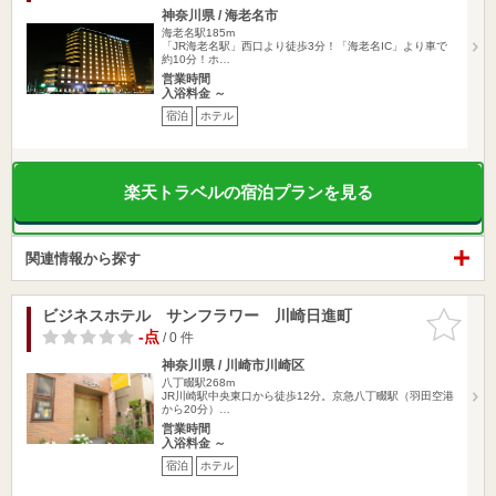
神奈川県 / 海老名市
海老名駅185m
「JR海老名駅」西口より徒歩3分！「海老名IC」より車で
約10分！ホ…
営業時間
入浴料金 ～
宿泊
ホテル
楽天トラベルの宿泊プランを見る
関連情報から探す
ビジネスホテル サンフラワー 川崎日進町
お気に入
りに追加
-点
/ 0 件
神奈川県 / 川崎市川崎区
八丁畷駅268m
JR川崎駅中央東口から徒歩12分。京急八丁畷駅（羽田空港
から20分）…
営業時間
入浴料金 ～
宿泊
ホテル