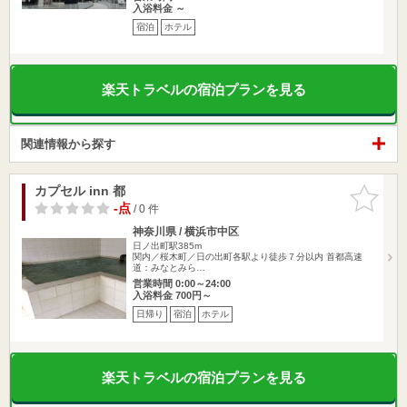
入浴料金 ～
宿泊
ホテル
楽天トラベルの宿泊プランを見る
関連情報から探す
カプセル inn 都
お気に入
りに追加
-点
/ 0 件
神奈川県 / 横浜市中区
日ノ出町駅385m
関内／桜木町／日の出町各駅より徒歩７分以内 首都高速
道：みなとみら…
営業時間 0:00～24:00
入浴料金 700円～
日帰り
宿泊
ホテル
楽天トラベルの宿泊プランを見る