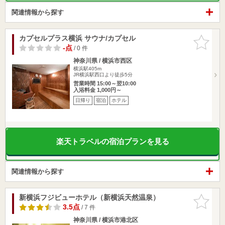
関連情報から探す
カプセルプラス横浜 サウナ/カプセル
お気に入
りに追加
-点
/ 0 件
神奈川県 / 横浜市西区
横浜駅405m
JR横浜駅西口より徒歩5分
営業時間 15:00～翌10:00
入浴料金 1,000円～
日帰り
宿泊
ホテル
楽天トラベルの宿泊プランを見る
関連情報から探す
新横浜フジビューホテル（新横浜天然温泉）
お気に入
りに追加
3.5点
/ 7 件
神奈川県 / 横浜市港北区