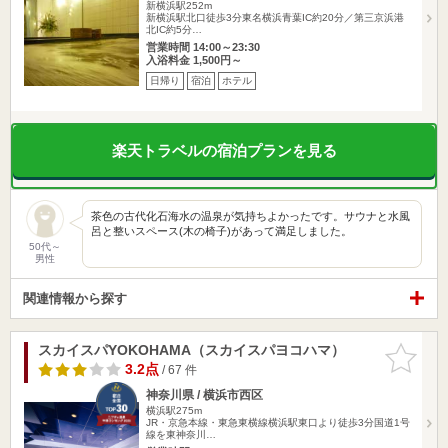
新横浜駅252m
新横浜駅北口徒歩3分東名横浜青葉IC約20分／第三京浜港
北IC約5分…
営業時間 14:00～23:30
入浴料金 1,500円～
日帰り
宿泊
ホテル
楽天トラベルの宿泊プランを見る
茶色の古代化石海水の温泉が気持ちよかったです。サウナと水風
呂と整いスペース(木の椅子)があって満足しました。
50代～
男性
関連情報から探す
スカイスパYOKOHAMA（スカイスパヨコハマ）
お気に入
りに追加
3.2点
/ 67 件
神奈川県 / 横浜市西区
横浜駅275m
JR・京急本線・東急東横線横浜駅東口より徒歩3分国道1号
線を東神奈川…