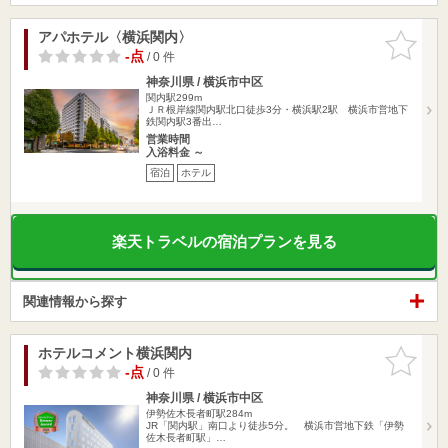
アパホテル〈横浜関内〉
お気に入
りに追加
-点
/ 0 件
神奈川県 / 横浜市中区
関内駅299m
ＪＲ根岸線関内駅北口徒歩3分・横浜駅2駅 横浜市営地下
鉄関内駅3番出…
営業時間
入浴料金 ～
宿泊
ホテル
楽天トラベルの宿泊プランを見る
関連情報から探す
ホテルコメント横浜関内
お気に入
りに追加
-点
/ 0 件
神奈川県 / 横浜市中区
伊勢佐木長者町駅284m
JR「関内駅」南口より徒歩5分。 横浜市営地下鉄「伊勢
佐木長者町駅」…