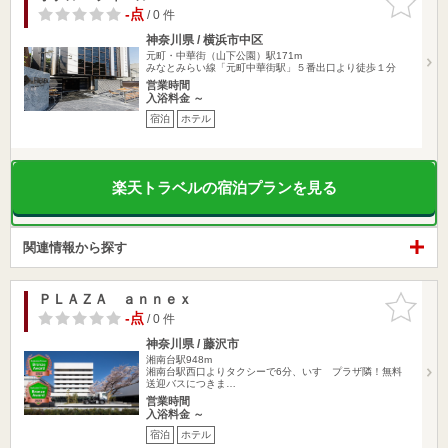
りに追加
-点
/ 0 件
神奈川県 / 横浜市中区
元町・中華街（山下公園）駅171m
みなとみらい線「元町中華街駅」５番出口より徒歩１分
営業時間
入浴料金 ～
宿泊
ホテル
楽天トラベルの宿泊プランを見る
関連情報から探す
ＰＬＡＺＡ ａｎｎｅｘ
お気に入
りに追加
-点
/ 0 件
神奈川県 / 藤沢市
湘南台駅948m
湘南台駅西口よりタクシーで6分、いすゞプラザ隣！無料
送迎バスにつきま…
営業時間
入浴料金 ～
宿泊
ホテル