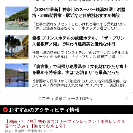
ピングが多用され、まるで世界を旅しているかのような圧倒
的な“没入感（イマーシブ）”を体験できます。
【2026年最新】神奈川のスーパー銭湯26選！岩盤
浴・24時間営業・駅近など目的別おすすめ施設
「仕事の疲れをリセットしたいけれど遠出する元気はない」
今回は、そんな大注目の施設に一足先にお邪魔し、その全貌
「休日は漫画を読みながら一日中ダラダラ過ごしたい」
を見学させていただきました！
「子ども連れでも気兼ねなく、家事を忘れてリフレッシュし
たい」
サウナ室の中に咲き誇る桜、魚たちが泳ぐ水風呂、そしてバ
箱根 プリンスホテルの旗艦ホテル、「ザ・プリン
リのビーチを思わせる休憩スペース…。驚きの連続だった館
ス箱根芦ノ湖」で味わう建築美と優雅な休日
そんな「癒やされたい」という願いを叶えてくれるのが、神
内の様子をレポートします！
奈川県のスーパー銭湯。
神奈川県の箱根にプリンスホテル（西武プリンスホテルズ＆
神奈川県には、サウナや岩盤浴、一日中遊べるエンタメ施設
リゾーツ）のホテルは、「ザ・プリンス 箱根芦ノ湖」「芦
など、“非日常”を味わえるスーパー銭湯が数多く揃っていま
ノ湖畔 蛸川温泉 龍宮殿」「箱根湯の花プリンスホテル」
す。しかし、選択肢が多いからこそ「どの施設か迷ってしま
「箱根仙石原プリンスホテル」と4軒あり、今回ご紹介する
う」という人も多いはず。
「龍宮殿」で日帰り絶景温泉！文化財にひたり富士
「ザ・プリンス 箱根芦ノ湖」は、その中でもフラッグシッ
を眺める特等席。実は“お泊まり”も最高だった
プ（旗艦）に位置づけられる特別なホテルです。
そこで今回は、神奈川県内の人気施設26選を「安さ」「岩
盤浴・漫画の充実度」「景色の良さ」「高級感」「深夜営
首都圏から日帰りから1泊旅行にぴったりな箱根温泉郷。な
昭和の日本を代表する建築家の一人、村野藤吾が芦ノ湖の畔
業」「駅近」など、目的別に厳選して紹介します。
かでも芦ノ湖の湖畔は人気の高いエリアです。「絶景日帰り
に建てた桃源郷のようなホテルがここ。自家源泉の温泉や、
今の気分にぴったりの施設を見つけて、最高のリフレッシュ
温泉 龍宮殿本館」は、露天風呂から芦ノ湖と富士山の両方
こだわりぬいた食もあわせて、このホテルの魅力をレポート
時間を過ごす参考にしていただけますと幸いです。
が楽しめるまさに眺望自慢の日帰り温泉。
します。
ニフティ温泉ニュースTOPへ
そしてここは全24室の「箱根 芦ノ湖畔蛸川温泉 龍宮殿」と
───
して宿泊もできます。宿泊者は「龍宮殿本館」の営業時間に
提供元：株式会社西武・プリンスホテルズワールドワイド
おすすめのアクティビティ情報
加えて、朝6時からの宿泊者専用時間帯にも「龍宮殿本館」
【PR】
のお風呂が利用できます。
この記事はザ・プリンス 箱根芦ノ湖のPR記事です。
【湘南・江ノ島】初心者向けサーフィンレッスン！用具レンタル
今回は日帰り温泉としての「絶景日帰り温泉 龍宮殿本館
等全て込み！【海まで徒歩１分】
（以下、龍宮殿本館）」と、旅館としての「箱根 芦ノ湖畔
蛸川温泉 龍宮殿（以下、龍宮殿）」の両方の魅力をたっぷ
神奈川県藤沢市片瀬海岸1-13-27