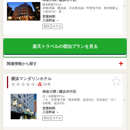
桜木町駅251m
JR根岸線・横浜線・京浜東北線／市営地下鉄、桜木町駅よ
り徒歩5分。首…
営業時間
入浴料金 ～
宿泊
ホテル
楽天トラベルの宿泊プランを見る
関連情報から探す
横浜マンダリンホテル
お気に入
りに追加
-点
/ 0 件
神奈川県 / 横浜市中区
日ノ出町駅257m
ＪＲ・市営地下鉄「桜木町駅」徒歩6分。京浜急行「日ノ
出町駅」徒歩3分…
営業時間
入浴料金 ～
宿泊
ホテル