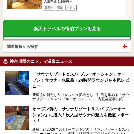
入浴料金 2,200円～
日帰り
宿泊
ホテル
楽天トラベルの宿泊プランを見る
関連情報から探す
神奈川県のニフティ温泉ニュース
「サウナリゾート＆スパ ブルーオーシャン」オー
プン！サウナ・水風呂・24時間ラウンジを本気レビ
ュー
新横浜の新たなリフレッシュ拠点として注目を集める「サウ
ナリゾート＆スパ ブルーオーシャン」。内覧会記事に続
き、今回は実際に体験してみたリアルな様子をレポートしま
す。サウナや水風呂の気持ちよさはもちろん、リラックスス
オープン前の「サウナリゾート＆スパ ブルーオー
ペースの過ごしやすさまで徹底チェック。新横浜エリアで日
シャン」に潜入！没入型サウナの魅力を徹底レポー
常の疲れをリセットしたい人、ライブやスポーツ観戦遠征組
は必見です。
ト！
新横浜に2026年6月オープン予定の「サウナリゾート＆スパ
ブルーオーシャン」。館内には最新のプロジェクションマッ