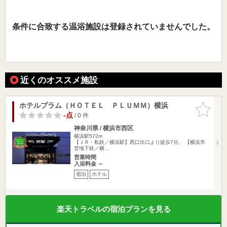
条件に合致する温浴施設は登録されていませんでした。
近くのオススメ施設
ホテルプラム（ＨＯＴＥＬ ＰＬＵＭＭ）横浜
お気に入
りに追加
-点
/ 0 件
神奈川県 / 横浜市西区
横浜駅572m
【ＪＲ・私鉄／横浜駅】西口出口より徒歩7分。 【横浜市
営地下鉄／横…
営業時間
入浴料金 ～
宿泊
ホテル
楽天トラベルの宿泊プランを見る