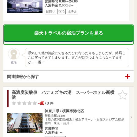
営業時間 0:00～24:00
入浴料金 2,600円～
日帰り
宿泊
ホテル
楽天トラベルの宿泊プランを見る
浮気して他の施設にできるたびに行ったりもしましたが、結局こ
こに戻ってきてしまいます。古さが目立つようにもなってます
が、一番…
匿名
関連情報から探す
高濃度炭酸泉 ハナミズキの湯 スーパーホテル新横
お気に入
浜
りに追加
-点
/ 0 件
神奈川県 / 横浜市港北区
新横浜駅314m
【陸の玄関口新横浜】横浜アリーナ・日産スタジアム徒歩
圏内 東京・品川…
営業時間
入浴料金 ～