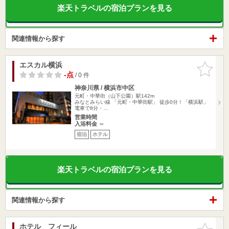
楽天トラベルの宿泊プランを見る
関連情報から探す
エスカル横浜
お気に入
りに追加
-点
/ 0 件
神奈川県 / 横浜市中区
元町・中華街（山下公園）駅142m
みなとみらい線 「元町・中華街駅」 徒歩0分！「横浜駅」
電車で8分・…
営業時間
入浴料金 ～
宿泊
ホテル
楽天トラベルの宿泊プランを見る
関連情報から探す
ホテル フィール
お気に入