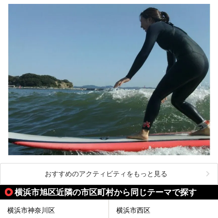
りお伝えします！
ここは箱根神社、九頭龍神社、白龍神社、箱根元宮と箱根の
4つの神社に囲まれたパワースポットです。
───
提供元：株式会社西武・プリンスホテルズワールドワイド
【PR】
この記事は箱根 芦ノ湖畔蛸川温泉 龍宮殿のPR記事です。
おすすめのアクティビティをもっと見る
横浜市旭区近隣の市区町村から同じテーマで探す
横浜市神奈川区
横浜市西区