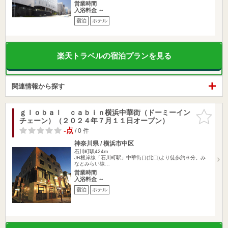
営業時間
入浴料金 ～
宿泊
ホテル
楽天トラベルの宿泊プランを見る
関連情報から探す
ｇｌｏｂａｌ ｃａｂｉｎ横浜中華街（ドーミーイン
お気に入
チェーン）（２０２４年７月１１日オープン）
りに追加
-点
/ 0 件
神奈川県 / 横浜市中区
石川町駅424m
JR根岸線「石川町駅」中華街口(北口)より徒歩約６分。み
なとみらい線…
営業時間
入浴料金 ～
宿泊
ホテル