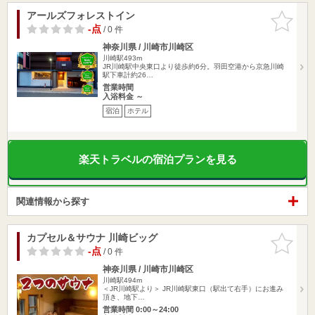
アールズフォレストイン
お気に入
りに追加
-点
/ 0 件
神奈川県 / 川崎市川崎区
川崎駅493m
JR川崎駅中央東口より徒歩約6分。羽田空港から京急川崎
駅下車計約26…
営業時間
入浴料金 ～
宿泊
ホテル
楽天トラベルの宿泊プランを見る
関連情報から探す
カプセル＆サウナ 川崎ビッグ
お気に入
りに追加
-点
/ 0 件
神奈川県 / 川崎市川崎区
川崎駅494m
＜JR川崎駅より＞ JR川崎駅東口（駅出て右手）にお進み
頂き、地下…
営業時間 0:00～24:00