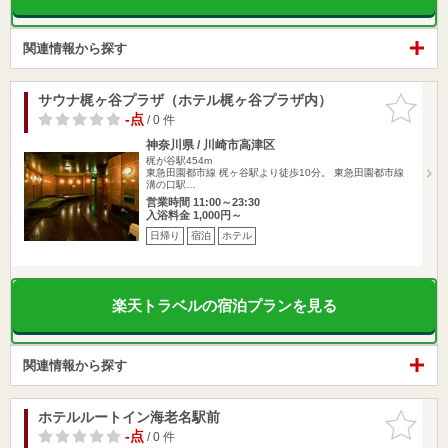
関連情報から探す
サウナ梶ヶ谷プラザ（ホテル梶ヶ谷プラザ内）
お気に入
りに追加
-点
/ 0 件
神奈川県 / 川崎市高津区
梶が谷駅454m
東急田園都市線 梶ヶ谷駅より徒歩10分。 東急田園都市線
溝の口駅…
営業時間 11:00～23:30
入浴料金 1,000円～
日帰り
宿泊
ホテル
楽天トラベルの宿泊プランを見る
関連情報から探す
ホテルルートイン海老名駅前
お気に入
りに追加
-点
/ 0 件