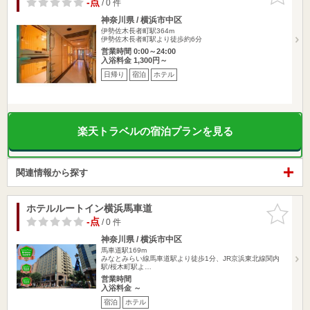
-点
/ 0 件
神奈川県 / 横浜市中区
伊勢佐木長者町駅364m
伊勢佐木長者町駅より徒歩約6分
営業時間 0:00～24:00
入浴料金 1,300円～
日帰り
宿泊
ホテル
楽天トラベルの宿泊プランを見る
関連情報から探す
ホテルルートイン横浜馬車道
お気に入
りに追加
-点
/ 0 件
神奈川県 / 横浜市中区
馬車道駅169m
みなとみらい線馬車道駅より徒歩1分、JR京浜東北線関内
駅/桜木町駅よ…
営業時間
入浴料金 ～
宿泊
ホテル