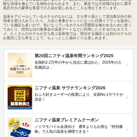
模な浴場を備えている傾向がみられます。また、最近では大浴場のほかに露天
風呂付きの豪華な客室での入浴が楽しめるところも増えてきています。
温泉をアピールしているホテルのなかには、立ち寄り湯として宿泊客以外の利
用者を受け入れていたり、入浴と食事がセットになった日帰りプランを提供し
ている施設も多いので、気になっているホテルの雰囲気を確かめるために使っ
てみたり、特別な日の食事会や温泉デートなどに利用したりするのもオスス
メ。たくさんのホテルが立ち並ぶ温泉地では、宿泊する施設とは別のホテルの
お風呂に立ち寄ることで、ちょっとした湯めぐりも楽しめます。
第20回ニフティ温泉年間ランキング2025
全国約2.2万件の中から頂点に選ばれた、2025年の人
気施設は…
ニフティ温泉 サウナランキング2026
おふろ好きユーザーの投票により、全国No.1サウナが
決定！
ニフティ温泉プレミアムクーポン
ノジマモバイル会員向け 通常よりもお得な「特別価
格」で人気の温泉を満喫できる！