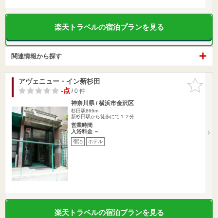
楽天トラベルの宿泊プランを見る
関連情報から探す
アヴェニュー・イン新杉田
お気に入
りに追加
-点
/ 0 件
神奈川県 / 横浜市金沢区
杉田駅866m
新杉田駅から徒歩にて１２分
営業時間
入浴料金 ～
宿泊
ホテル
楽天トラベルの宿泊プランを見る