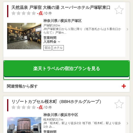
天然温泉 戸塚宿 大橋の湯 スーパーホテル戸塚駅東口
お気に入
りに追加
-点
/ 0 件
神奈川県 / 横浜市戸塚区
戸塚駅162m
JR戸塚駅東口から１階に降り（地下改札からは５番出口か
ら出て）戸塚m…
営業時間
入浴料金 ～
宿泊
ホテル
楽天トラベルの宿泊プランを見る
関連情報から探す
リゾートカプセル桜木町（BBHホテルグループ）
お気に入
りに追加
-点
/ 0 件
神奈川県 / 横浜市中区
桜木町駅217m
JR「桜木町」駅より徒歩2分 地下鉄「桜木町」駅より徒歩
1分 み…
営業時間