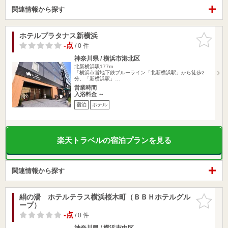
関連情報から探す
ホテルプラタナス新横浜
お気に入
りに追加
-点
/ 0 件
神奈川県 / 横浜市港北区
北新横浜駅177m
「横浜市営地下鉄ブルーライン「北新横浜駅」から徒歩2
分、「新横浜駅」…
営業時間
入浴料金 ～
宿泊
ホテル
楽天トラベルの宿泊プランを見る
関連情報から探す
絹の湯 ホテルテラス横浜桜木町（ＢＢＨホテルグル
お気に入
ープ）
りに追加
-点
/ 0 件
神奈川県 / 横浜市中区