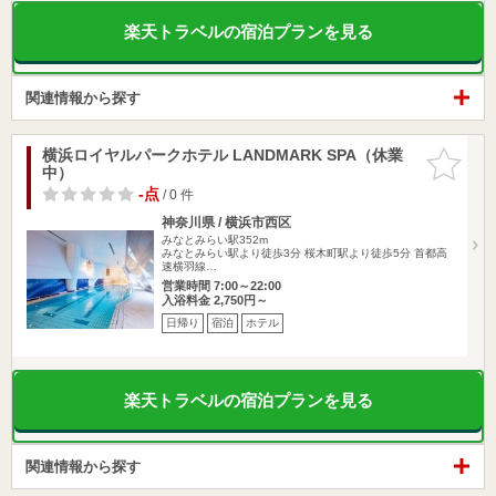
楽天トラベルの宿泊プランを見る
関連情報から探す
横浜ロイヤルパークホテル LANDMARK SPA（休業
お気に入
中）
りに追加
-点
/ 0 件
神奈川県 / 横浜市西区
みなとみらい駅352m
みなとみらい駅より徒歩3分 桜木町駅より徒歩5分 首都高
速横羽線…
営業時間 7:00～22:00
入浴料金 2,750円～
日帰り
宿泊
ホテル
楽天トラベルの宿泊プランを見る
関連情報から探す