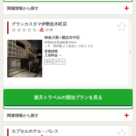
関連情報から探す
グランカスタマ伊勢佐木町店
お気に入
りに追加
-点
/ 0 件
神奈川県 / 横浜市中区
伊勢佐木長者町駅358m
ＪＲ 関内駅より徒歩にて約１２分
営業時間
入浴料金 ～
宿泊
ホテル
楽天トラベルの宿泊プランを見る
関連情報から探す
カプセルホテル・パレス
お気に入
りに追加