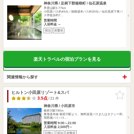
神奈川県 / 足柄下郡箱根町 / 仙石原温泉
早雲山駅3.77km
小田原バス約45分／箱根湯本バス約30分／仙石高原下車バ
ス停徒歩約7…
営業時間
入浴料金 ～
宿泊
岩盤浴
楽天トラベルの宿泊プランを見る
関連情報から探す
ヒルトン小田原リゾート&スパ
お気に入
りに追加
3.5点
/ 21 件
神奈川県 / 小田原市
根府川駅780m
東海道本線 根府川駅より、無料送迎バスまたはタクシー利
用西湘バイパス…
営業時間 9:00～21:00
入浴料金 2,500円～
日帰り
宿泊
岩盤浴