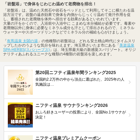
「岩盤浴」で身体をじわじわ温めて老廃物を排出！
「岩盤浴」は、温めた天然石や岩石をベッドとして利用してそこに横たわる温
浴方法です。岩盤の遠赤効果で身体を内側からじっくり温めて発汗作用を促
し、蓄積された老廃物を体外へ排出する効果があるといわれています。
大量の汗をかくので、入浴前や入浴中に こまめな水分補給が必要です。毒素や
老廃物以外に身体に必要なミネラル成分も汗として排出されるので、ミネラル
ウォーターやスポーツドリンクなどでミネラル分の補給も心がけましょう。
「
有馬温泉 太閤の湯
」の他種類の岩盤浴は、どれも安土桃山時代にタイムスリ
ップしたかのうような気分を味わえます。埼玉県さいたま市にある「
美楽温泉
SPA-HERBS(スパハーブス)
」は、埼玉県最大級の新感覚スパリゾート。オリジ
ナリティあふれるユニークな種類の4種類の岩盤浴を楽しめます。
第20回ニフティ温泉年間ランキング2025
全国約2.2万件の中から頂点に選ばれた、2025年の人
気施設は…
ニフティ温泉 サウナランキング2026
おふろ好きユーザーの投票により、全国No.1サウナが
決定！
ニフティ温泉プレミアムクーポン