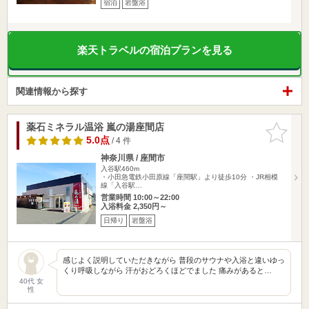
宿泊
岩盤浴
楽天トラベルの宿泊プランを見る
関連情報から探す
薬石ミネラル温浴 嵐の湯座間店
お気に入
りに追加
5.0点
/ 4 件
神奈川県 / 座間市
入谷駅460m
・小田急電鉄小田原線「座間駅」より徒歩10分 ・JR相模
線「入谷駅…
営業時間 10:00～22:00
入浴料金 2,350円～
日帰り
岩盤浴
感じよく説明していただきながら 普段のサウナや入浴と違いゆっ
くり呼吸しながら 汗がおどろくほどでました 痛みがあると…
40代 女
性