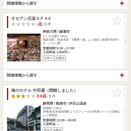
関連情報から探す
オセアン石温ＳＰＡ®
お気に入
りに追加
-点
/ 0 件
神奈川県 / 綾瀬市
かしわ台駅2.79km
海老名駅。海老名駅「5番乗り場」より綾51 綾瀬市役所行
き」バスに乗…
営業時間 9:30～17:00
入浴料金 1,800円～
日帰り
岩盤浴
関連情報から探す
海のホテル 中田屋（閉館しました）
お気に入
りに追加
3.4点
/ 8 件
静岡県 / 熱海市 / 伊豆山温泉
熱海駅1.16km
JR東海道本線熱海駅よりタクシー10分西湘バイパス石橋IC
より真鶴道…
営業時間 12:00～18:00
入浴料金 ～
宿泊
岩盤浴