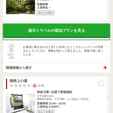
営業時間
入浴料金 ～
宿泊
岩盤浴
楽天トラベルの宿泊プランを見る
お昼頃に車をおかせて頂くため伺ったところチェックインの手続
きもしていただけ、荷物も預かって貰えました。再度４時に戻っ
たとき…
50代～
女性
関連情報から探す
箱根上の湯
お気に入
りに追加
-点
/ 0 件
神奈川県 / 足柄下郡箱根町
大平台駅316m
箱根登山鉄道「大平台駅」より徒歩にて約5分
営業時間 10:00～18:00
入浴料金 5,400円～
宿泊
岩盤浴