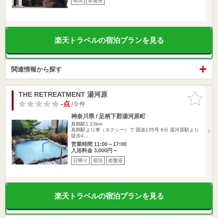
宿泊
岩盤浴
楽天トラベルの宿泊プランを見る
関連情報から探す
THE RETREATMENT 湯河原
お気に入
りに追加
-点
/ 0 件
神奈川県 / 足柄下郡湯河原町
真鶴駅1.23km
真鶴駅より車（タクシー）で 国道135号 6分 湯河原駅より
徒歩4…
営業時間 11:00～17:00
入浴料金 3,000円～
日帰り
宿泊
岩盤浴
楽天トラベルの宿泊プランを見る