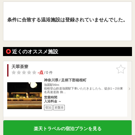
条件に合致する温浴施設は登録されていませんでした。
近くのオススメ施設
天翠茶寮
お気に入
りに追加
-点
/ 0 件
神奈川県 / 足柄下郡箱根町
強羅駅99m
箱根登山鉄道強羅駅下車いただきましたら、徒歩1～2分東
名高速道路 御…
営業時間
入浴料金 ～
宿泊
岩盤浴
楽天トラベルの宿泊プランを見る