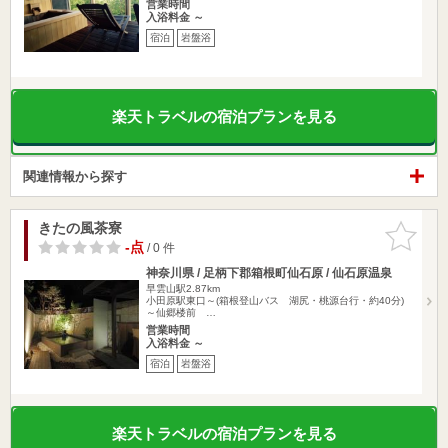
営業時間
入浴料金 ～
宿泊
岩盤浴
楽天トラベルの宿泊プランを見る
関連情報から探す
きたの風茶寮
お気に入
りに追加
-点
/ 0 件
神奈川県 / 足柄下郡箱根町仙石原 / 仙石原温泉
早雲山駅2.87km
小田原駅東口～(箱根登山バス 湖尻・桃源台行・約40分)
～仙郷楼前 …
営業時間
入浴料金 ～
宿泊
岩盤浴
楽天トラベルの宿泊プランを見る