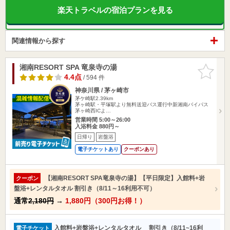
楽天トラベルの宿泊プランを見る
関連情報から探す
湘南RESORT SPA 竜泉寺の湯
お気に入
りに追加
4.4点
/ 594 件
神奈川県 / 茅ヶ崎市
茅ケ崎駅2.39km
茅ヶ崎駅・平塚駅より無料送迎バス運行中新湘南バイパス
茅ヶ崎西ICよ…
営業時間 5:00～26:00
入浴料金 880円～
日帰り
岩盤浴
電子チケットあり
クーポンあり
【湘南RESORT SPA竜泉寺の湯】【平日限定】入館料+岩
クーポン
盤浴+レンタルタオル 割引き（8/11～16利用不可）
通常
2,180円
→
1,880円（300円お得！）
入館料+岩盤浴+レンタルタオル 割引き（8/11~16利
電子チケット