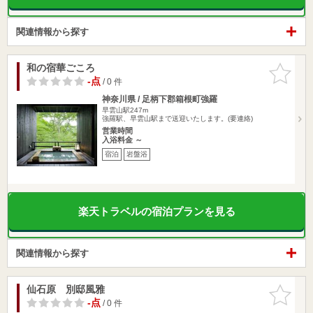
関連情報から探す
和の宿華ごころ
お気に入
りに追加
-点
/ 0 件
神奈川県 / 足柄下郡箱根町強羅
早雲山駅247m
強羅駅、早雲山駅まで送迎いたします。(要連絡)
営業時間
入浴料金 ～
宿泊
岩盤浴
楽天トラベルの宿泊プランを見る
関連情報から探す
仙石原 別邸風雅
お気に入
りに追加
-点
/ 0 件