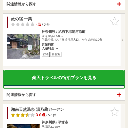
関連情報から探す
旅の宿 一葉
お気に入
りに追加
-点
/ 0 件
神奈川県 / 足柄下郡湯河原町
湯河原駅4.44km
伊豆箱根バス「奥湯河原入口」から徒歩約10分
営業時間
入浴料金 ～
宿泊
岩盤浴
楽天トラベルの宿泊プランを見る
関連情報から探す
湘南天然温泉 湯乃蔵ガーデン
お気に入
りに追加
3.6点
/ 57 件
神奈川県 / 平塚市
平塚駅2.08km