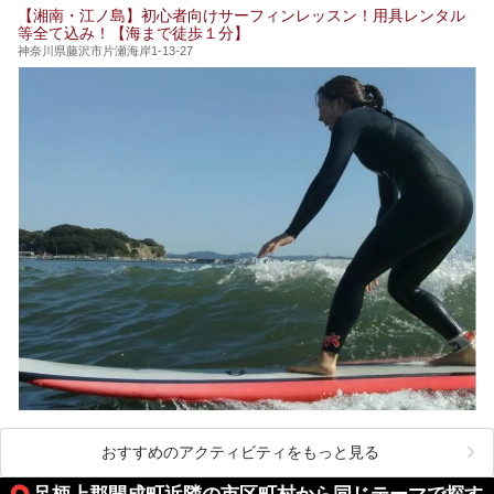
【湘南・江ノ島】初心者向けサーフィンレッスン！用具レンタル
今回は日帰り温泉としての「絶景日帰り温泉 龍宮殿本館
等全て込み！【海まで徒歩１分】
（以下、龍宮殿本館）」と、旅館としての「箱根 芦ノ湖畔
蛸川温泉 龍宮殿（以下、龍宮殿）」の両方の魅力をたっぷ
神奈川県藤沢市片瀬海岸1-13-27
りお伝えします！
ここは箱根神社、九頭龍神社、白龍神社、箱根元宮と箱根の
4つの神社に囲まれたパワースポットです。
───
提供元：株式会社西武・プリンスホテルズワールドワイド
【PR】
この記事は箱根 芦ノ湖畔蛸川温泉 龍宮殿のPR記事です。
おすすめのアクティビティをもっと見る
足柄上郡開成町近隣の市区町村から同じテーマで探す