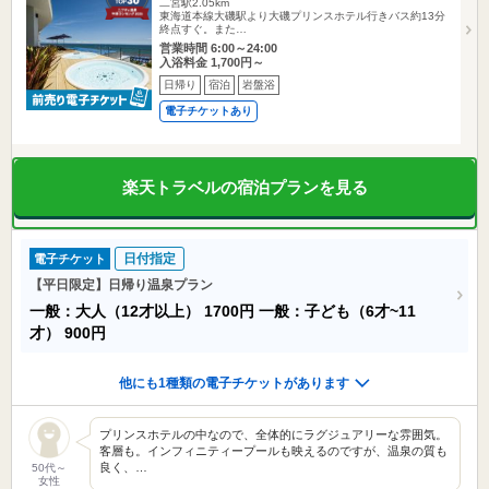
二宮駅2.05km
東海道本線大磯駅より大磯プリンスホテル行きバス約13分
終点すぐ。また…
営業時間 6:00～24:00
入浴料金 1,700円～
日帰り
宿泊
岩盤浴
電子チケットあり
楽天トラベルの宿泊プランを見る
日付指定
電子チケット
【平日限定】日帰り温泉プラン
一般：大人（12才以上）
1700円
一般：子ども（6才~11
才）
900円
他にも1種類の電子チケットがあります
プリンスホテルの中なので、全体的にラグジュアリーな雰囲気。
客層も。インフィニティープールも映えるのですが、温泉の質も
良く、…
50代～
女性