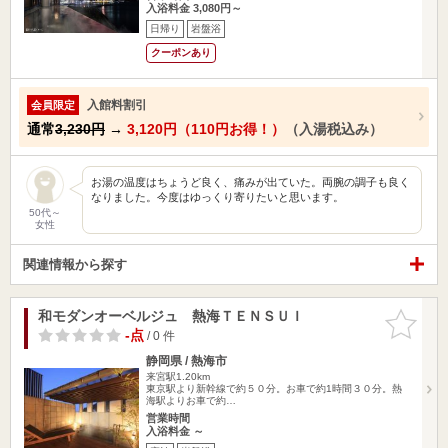
入浴料金 3,080円～
日帰り
岩盤浴
クーポンあり
入館料割引
会員限定
通常
3,230円
→
3,120円（110円お得！）
（入湯税込み）
お湯の温度はちょうど良く、痛みが出ていた。両腕の調子も良く
なりました。今度はゆっくり寄りたいと思います。
50代～
女性
関連情報から探す
和モダンオーベルジュ 熱海ＴＥＮＳＵＩ
お気に入
りに追加
-点
/ 0 件
静岡県 / 熱海市
来宮駅1.20km
東京駅より新幹線で約５０分。お車で約1時間３０分。熱
海駅よりお車で約…
営業時間
入浴料金 ～