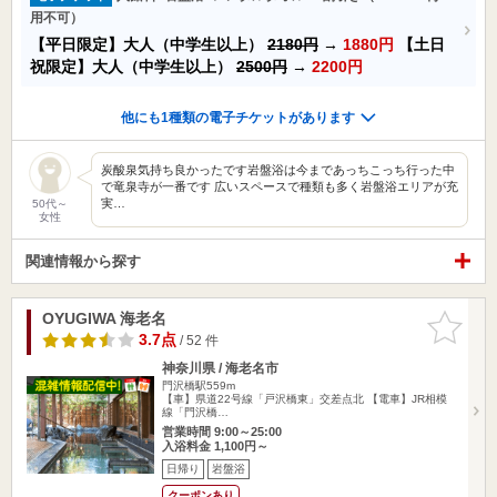
用不可）
【平日限定】大人（中学生以上）
2180円
→
1880円
【土日
祝限定】大人（中学生以上）
2500円
→
2200円
他にも1種類の電子チケットがあります
炭酸泉気持ち良かったです岩盤浴は今まであっちこっち行った中
で竜泉寺が一番です 広いスペースで種類も多く岩盤浴エリアが充
実…
50代～
女性
関連情報から探す
OYUGIWA 海老名
お気に入
りに追加
3.7点
/ 52 件
神奈川県 / 海老名市
門沢橋駅559m
【車】県道22号線「戸沢橋東」交差点北 【電車】JR相模
線「門沢橋…
営業時間 9:00～25:00
入浴料金 1,100円～
日帰り
岩盤浴
クーポンあり