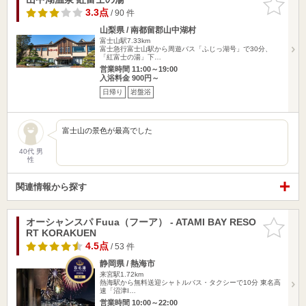
りに追加
3.3点
/ 90 件
山梨県 / 南都留郡山中湖村
富士山駅7.33km
富士急行富士山駅から周遊バス「ふじっ湖号」で30分、
「紅富士の湯」下…
営業時間 11:00～19:00
入浴料金 900円～
日帰り
岩盤浴
富士山の景色が最高でした
40代 男
性
関連情報から探す
オーシャンスパ Fuua（フーア） - ATAMI BAY RESO
お気に入
RT KORAKUEN
りに追加
4.5点
/ 53 件
静岡県 / 熱海市
来宮駅1.72km
熱海駅から無料送迎シャトルバス・タクシーで10分 東名高
速「沼津I…
営業時間 10:00～22:00