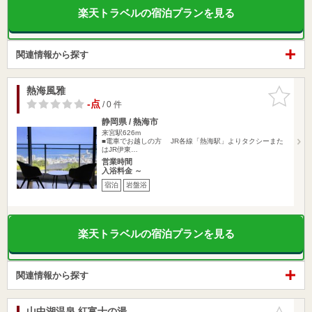
楽天トラベルの宿泊プランを見る
関連情報から探す
熱海風雅
お気に入
りに追加
-点
/ 0 件
静岡県 / 熱海市
来宮駅626m
■電車でお越しの方 JR各線「熱海駅」よりタクシーまた
はJR伊東…
営業時間
入浴料金 ～
宿泊
岩盤浴
楽天トラベルの宿泊プランを見る
関連情報から探す
山中湖温泉 紅富士の湯
お気に入