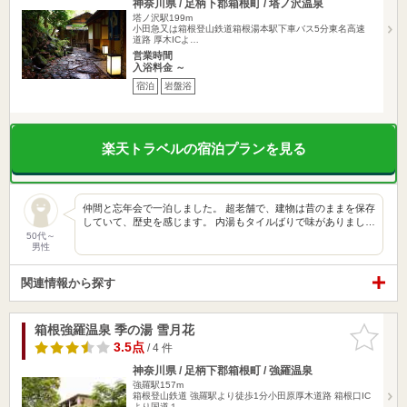
神奈川県 / 足柄下郡箱根町 / 塔ノ沢温泉
塔ノ沢駅199m
小田急又は箱根登山鉄道箱根湯本駅下車バス5分東名高速
道路 厚木ICよ…
営業時間
入浴料金 ～
宿泊
岩盤浴
楽天トラベルの宿泊プランを見る
仲間と忘年会で一泊しました。 超老舗で、建物は昔のままを保存
していて、歴史を感じます。 内湯もタイルばりで味がありまし…
50代～
男性
関連情報から探す
箱根強羅温泉 季の湯 雪月花
お気に入
りに追加
3.5点
/ 4 件
神奈川県 / 足柄下郡箱根町 / 強羅温泉
強羅駅157m
箱根登山鉄道 強羅駅より徒歩1分小田原厚木道路 箱根口IC
より国道１…