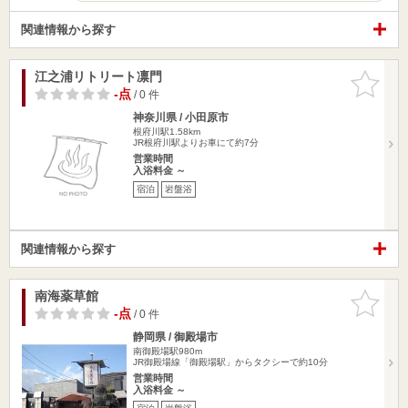
関連情報から探す
江之浦リトリート凛門
お気に入
りに追加
-点
/ 0 件
神奈川県 / 小田原市
根府川駅1.58km
JR根府川駅よりお車にて約7分
営業時間
入浴料金 ～
宿泊
岩盤浴
関連情報から探す
南海薬草館
お気に入
りに追加
-点
/ 0 件
静岡県 / 御殿場市
南御殿場駅980m
JR御殿場線「御殿場駅」からタクシーで約10分
営業時間
入浴料金 ～