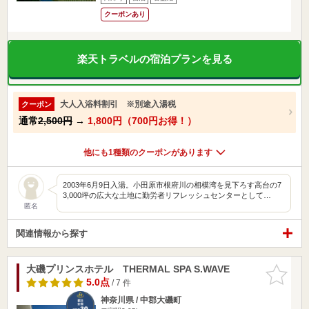
クーポンあり
楽天トラベルの宿泊プランを見る
大人入浴料割引 ※別途入湯税
クーポン
通常
2,500円
→
1,800円（700円お得！）
他にも1種類のクーポンがあります
2003年6月9日入湯。小田原市根府川の相模湾を見下ろす高台の7
3,000坪の広大な土地に勤労者リフレッシュセンターとして…
匿名
関連情報から探す
大磯プリンスホテル THERMAL SPA S.WAVE
お気に入
りに追加
5.0点
/ 7 件
神奈川県 / 中郡大磯町