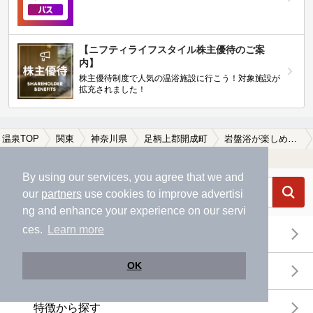
【ニフティライフスタイル株主優待のご案
内】
株主優待制度で人気の温浴施設に行こう！対象施設が
拡充されました！
温泉TOP
関東
神奈川県
足柄上郡開成町
岩盤浴が楽しめる足柄上郡開成町の温泉、日帰り温泉、スーパー銭湯おすすめ
温浴施設を探す
By using our services, you agree that we and
our
partners
use cookies to improve advertisi
ng and enhance your experience on our servi
ces.
Learn more
エリアから探す
OK
地図から探す
特徴から探す