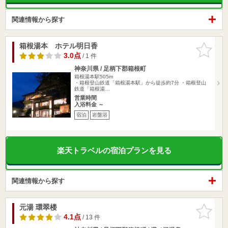
関連情報から探す
箱根湯本 ホテル明日香
お気に入
りに追加
3.0点
/ 1 件
神奈川県 / 足柄下郡箱根町
箱根湯本駅505m
・箱根登山鉄道「箱根湯本駅」から徒歩約7分 ・箱根登山
鉄道「箱根湯…
営業時間
入浴料金 ～
宿泊
岩盤浴
楽天トラベルの宿泊プランを見る
関連情報から探す
元湯 環翠楼
お気に入
りに追加
4.1点
/ 13 件