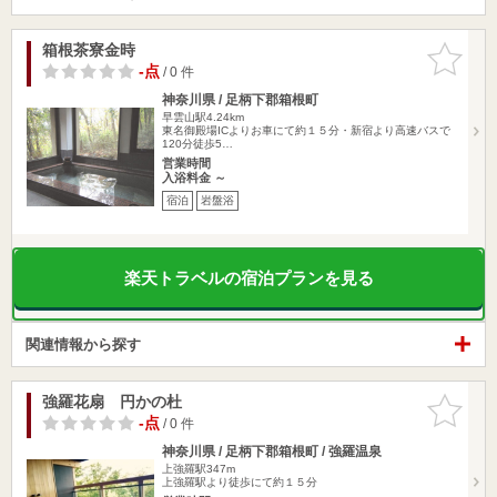
箱根茶寮金時
お気に入
りに追加
-点
/ 0 件
神奈川県 / 足柄下郡箱根町
早雲山駅4.24km
東名御殿場ICよりお車にて約１５分・新宿より高速バスで
120分徒歩5…
営業時間
入浴料金 ～
宿泊
岩盤浴
楽天トラベルの宿泊プランを見る
関連情報から探す
強羅花扇 円かの杜
お気に入
りに追加
-点
/ 0 件
神奈川県 / 足柄下郡箱根町 / 強羅温泉
上強羅駅347m
上強羅駅より徒歩にて約１５分