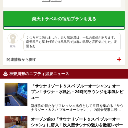
楽天トラベルの宿泊プランを見る
くつろぎに訪れました。走り湯源泉は、一見の価値があります。
露天風呂も屋上付近で洋風風呂で抜群の眺望と雰囲気でした。足
湯もあ…
匿名
関連情報から探す
神奈川県のニフティ温泉ニュース
「サウナリゾート＆スパ ブルーオーシャン」オー
プン！サウナ・水風呂・24時間ラウンジを本気レビ
ュー
新横浜の新たなリフレッシュ拠点として注目を集める「サウ
ナリゾート＆スパ ブルーオーシャン」。内覧会記事に続
き、今回は実際に体験してみたリアルな様子をレポートしま
す。サウナや水風呂の気持ちよさはもちろん、リラックスス
オープン前の「サウナリゾート＆スパ ブルーオー
ペースの過ごしやすさまで徹底チェック。新横浜エリアで日
シャン」に潜入！没入型サウナの魅力を徹底レポー
常の疲れをリセットしたい人、ライブやスポーツ観戦遠征組