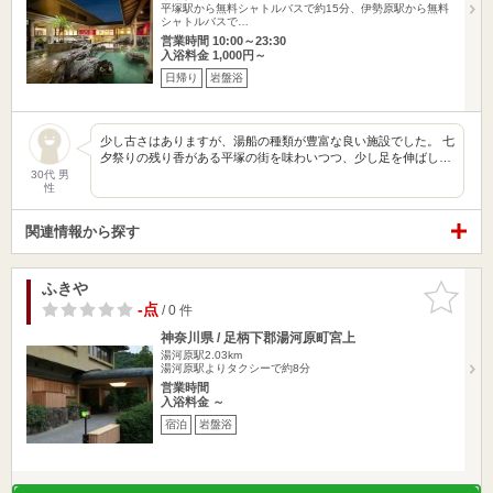
平塚駅から無料シャトルバスで約15分、伊勢原駅から無料
シャトルバスで…
営業時間 10:00～23:30
入浴料金 1,000円～
日帰り
岩盤浴
少し古さはありますが、湯船の種類が豊富な良い施設でした。 七
夕祭りの残り香がある平塚の街を味わいつつ、少し足を伸ばし…
30代 男
性
関連情報から探す
ふきや
お気に入
りに追加
-点
/ 0 件
神奈川県 / 足柄下郡湯河原町宮上
湯河原駅2.03km
湯河原駅よりタクシーで約8分
営業時間
入浴料金 ～
宿泊
岩盤浴