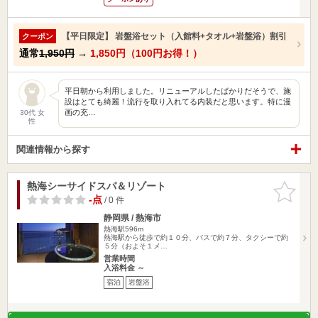
【平日限定】 岩盤浴セット（入館料+タオル+岩盤浴）割引
クーポン
通常
1,950円
→
1,850円（100円お得！）
平日朝から利用しました。リニューアルしたばかりだそうで、施
設はとても綺麗！流行を取り入れてる内装だと思います。特に漫
画の充…
30代 女
性
関連情報から探す
熱海シーサイドスパ＆リゾート
お気に入
りに追加
-点
/ 0 件
静岡県 / 熱海市
熱海駅596m
熱海駅から徒歩で約１０分、バスで約７分、タクシーで約
５分（およそ１メ…
営業時間
入浴料金 ～
宿泊
岩盤浴