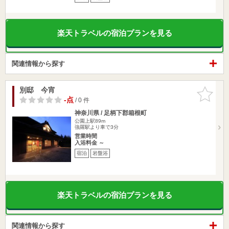
楽天トラベルの宿泊プランを見る
関連情報から探す
別邸 今宵
お気に入
りに追加
-点
/ 0 件
神奈川県 / 足柄下郡箱根町
公園上駅89m
強羅駅より車で3分
営業時間
入浴料金 ～
宿泊
岩盤浴
楽天トラベルの宿泊プランを見る
関連情報から探す