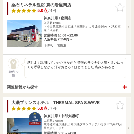
薬石ミネラル温浴 嵐の湯座間店
お気に入
りに追加
5.0点
/ 4 件
神奈川県 / 座間市
入谷駅460m
・小田急電鉄小田原線「座間駅」より徒歩10分 ・JR相模
線「入谷駅…
営業時間 10:00～22:00
入浴料金 2,350円～
日帰り
岩盤浴
感じよく説明していただきながら 普段のサウナや入浴と違いゆっ
くり呼吸しながら 汗がおどろくほどでました 痛みがあると…
40代 女
性
関連情報から探す
大磯プリンスホテル THERMAL SPA S.WAVE
お気に入
りに追加
5.0点
/ 7 件
神奈川県 / 中郡大磯町
二宮駅2.05km
東海道本線大磯駅より大磯プリンスホテル行きバス約13分
終点すぐ。また…
営業時間 6:00～24:00