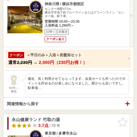
神奈川県 / 横浜市都筑区
センター南駅471m
横浜市営地下鉄ブルーラインまたはグリーンライン「セン
ター南」駅下車。…
営業時間 10:00～23:30
入浴料金 1,290円～
日帰り
岩盤浴
クーポンあり
＜平日のみ＞入浴＋岩盤浴セット
クーポン
通常
2,230円
→
2,000円（230円お得！）
最近、良く利用させてもらってます。会員カードも作ったのでポ
イントを貯めるのが楽しみになりました。駅からも近いですし、
駐車場…
50代～
男性
関連情報から探す
永山健康ランド 竹取の湯
お気に入
りに追加
3.7点
/ 70 件
東京都 / 多摩市永山