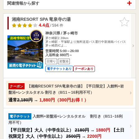
関連情報から探す
湘南RESORT SPA 竜泉寺の湯
お気に入
りに追加
4.4点
/ 594 件
神奈川県 / 茅ヶ崎市
茅ケ崎駅2.39km
茅ヶ崎駅・平塚駅より無料送迎バス運行中新湘南バイパス
茅ヶ崎西ICよ…
営業時間 5:00～26:00
入浴料金 880円～
日帰り
岩盤浴
電子チケットあり
クーポンあり
【湘南RESORT SPA竜泉寺の湯】【平日限定】入館料+岩
クーポン
盤浴+レンタルタオル 割引き（8/11～16利用不可）
通常
2,180円
→
1,880円（300円お得！）
入館料+岩盤浴+レンタルタオル 割引き（8/11~16利
電子チケット
用不可）
【平日限定】大人（中学生以上）
2180円
→
1880円
【土日
祝限定】大人（中学生以上）
2500円
→
2200円