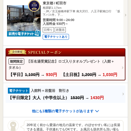
東京都 / 町田市
相原駅1.17km
・JR／京王線橋本駅下車 南大沢行、八王子駅南口行 「坂
下バス停」下…
営業時間 9:00～24:00
入浴料金 930円～
日帰り
岩盤浴
電子チケットあり
【百名湯受賞記念】ロゴ入りタオルプレゼント（入館＋
期間限定
タオル）
【平日】
1,100円
→
930円
【土日祝】
1,200円
→
1,030円
入館料＋岩盤浴 割引き
電子チケット
【平日限定】大人（中学生以上）
1530円
→
1430円
他にも1種類の電子チケットがあります
20年近く前から愛湯の地元の温泉です。のぼせやすい私には長湯
できる適温。子供連れでもOKです。 お風呂も脱衣所も洗い場も