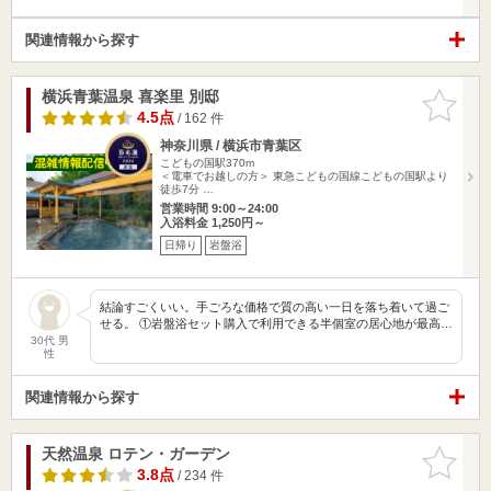
関連情報から探す
横浜青葉温泉 喜楽里 別邸
お気に入
りに追加
4.5点
/ 162 件
神奈川県 / 横浜市青葉区
こどもの国駅370m
＜電車でお越しの方＞ 東急こどもの国線こどもの国駅より
徒歩7分 …
営業時間 9:00～24:00
入浴料金 1,250円～
日帰り
岩盤浴
結論すごくいい。手ごろな価格で質の高い一日を落ち着いて過ご
せる。 ①岩盤浴セット購入で利用できる半個室の居心地が最高…
30代 男
性
関連情報から探す
天然温泉 ロテン・ガーデン
お気に入
りに追加
3.8点
/ 234 件