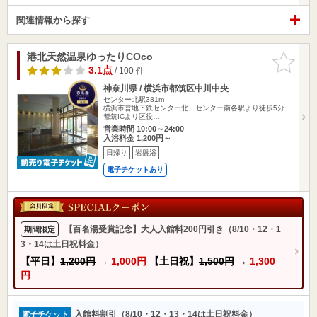
関連情報から探す
港北天然温泉ゆったりCOco
お気に入
りに追加
3.1点
/ 100 件
神奈川県 / 横浜市都筑区中川中央
センター北駅381m
横浜市営地下鉄センター北、センター南各駅より徒歩5分
都筑ICより区役…
営業時間 10:00～24:00
入浴料金 1,200円～
日帰り
岩盤浴
電子チケットあり
【百名湯受賞記念】大人入館料200円引き（8/10・12・1
期間限定
3・14は土日祝料金）
【平日】
1,200円
→
1,000円
【土日祝】
1,500円
→
1,300
円
入館料割引（8/10・12・13・14は土日祝料金）
電子チケット