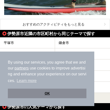
おすすめのアクティビティをもっと見る
伊勢原市近隣の市区町村から同じテーマで探す
平塚市
鎌倉市
藤沢市
小田原市
By using our services, you agree that we and
茅ヶ崎市
逗子市
our
partners
use cookies to improve advertisi
ng and enhance your experience on our servi
三浦市
秦野市
ces.
Learn more
厚木市
大和市
OK
すべて表示する
伊勢原市の人気テーマから探す