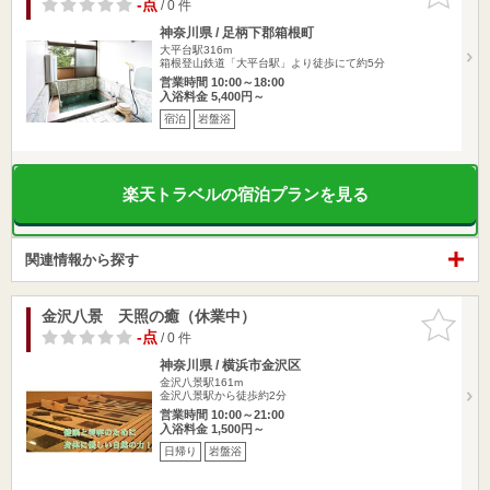
りに追加
-点
/ 0 件
神奈川県 / 足柄下郡箱根町
大平台駅316m
箱根登山鉄道「大平台駅」より徒歩にて約5分
営業時間 10:00～18:00
入浴料金 5,400円～
宿泊
岩盤浴
楽天トラベルの宿泊プランを見る
関連情報から探す
金沢八景 天照の癒（休業中）
お気に入
りに追加
-点
/ 0 件
神奈川県 / 横浜市金沢区
金沢八景駅161m
金沢八景駅から徒歩約2分
営業時間 10:00～21:00
入浴料金 1,500円～
日帰り
岩盤浴