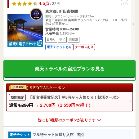
りに追加
4.5点
/ 32 件
東京都 / 町田市鶴間
南町田グランベリーパーク駅752m
東急田園都市線 南町田グランベリーパーク駅、ＪＲ・小田
急線 町田駅か…
営業時間 0:00～24:00
入浴料金 1,190円～
日帰り
宿泊
岩盤浴
電子チケットあり
クーポンあり
楽天トラベルの宿泊プランを見る
【百名湯受賞記念】朝5時から入館ＯＫ！朝活クーポン
期間限定
通常
4,250円
→
2,700円（1,550円お得！）
他にも3種類のクーポンがあります
マル得セット日帰り入館 割引
電子チケット