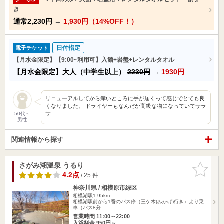
き
通常
2,230円
→
1,930円（14%OFF！）
日付指定
電子チケット
【月水金限定】【9:00~利用可】入館+岩盤+レンタルタオル
【月水金限定】大人（中学生以上）
2230円
→
1930円
リニューアルしてから痒いところに手が届くって感じでとても良
くなりました。 ドライヤーもなんだか高級な物になっていてサラ
サ…
50代～
男性
関連情報から探す
さがみ湖温泉 うるり
お気に入
りに追加
4.2点
/ 25 件
神奈川県 / 相模原市緑区
相模湖駅1.95km
相模湖駅前から1番のバス停（三ケ木(みかげ)行き）より乗
車（バス8分…
営業時間 11:00～22:00
入浴料金 950円～