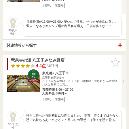
日帰り
岩盤浴
営業時間が11:00〜21:00と早いので注意。サウナが非常に良い。
週末になるとキャンプ場の利用客が増え、子供が多くなって…
50代～
男性
関連情報から探す
竜泉寺の湯 八王子みなみ野店
お気に入
りに追加
4.4点
/ 407 件
東京都 / 八王子市
京王片倉駅545m
八王子みなみ野駅、八王子駅、橋本駅、北野駅からの送迎
バスは無料でご利…
営業時間 6:00～27:00
入浴料金 850円～
日帰り
岩盤浴
待ちに待った再開初日に訪問しました。 正直、行くまではかなり
恐い気持ちもあったけど２ヶ月ぶりの誘惑には勝てず恐る恐る。
…
30代 女
性