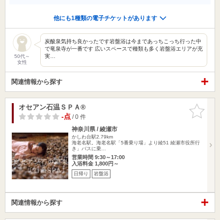
他にも1種類の電子チケットがあります
炭酸泉気持ち良かったです岩盤浴は今まであっちこっち行った中
で竜泉寺が一番です 広いスペースで種類も多く岩盤浴エリアが充
実…
50代～
女性
関連情報から探す
オセアン石温ＳＰＡ®
お気に入
りに追加
-点
/ 0 件
神奈川県 / 綾瀬市
かしわ台駅2.79km
海老名駅。海老名駅「5番乗り場」より綾51 綾瀬市役所行
き」バスに乗…
営業時間 9:30～17:00
入浴料金 1,800円～
日帰り
岩盤浴
関連情報から探す