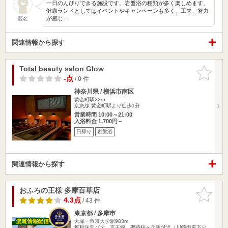
一日のんびりできる施設です。岩盤浴の種類が多く楽しめます。
健康ランドとしてはイベントやキャンペーンも多く、工夫、努力
が感じ…
匿名
関連情報から探す
Total beauty salon Glow
お気に入
りに追加
-点
/ 0 件
神奈川県 / 横浜市南区
黄金町駅22m
京急線 黄金町駅より徒歩1分
営業時間 10:00～21:00
入浴料金 1,700円～
日帰り
岩盤浴
関連情報から探す
おふろの王様 多摩百草店
お気に入
りに追加
4.3点
/ 43 件
東京都 / 多摩市
大塚・帝京大学駅983m
無料送迎バス 京王線、聖蹟桜ヶ丘駅付近（川崎街道下り