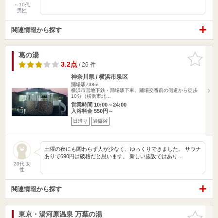
～10代
男性
関連情報から探す
葛の湯
お気に入
りに追加
3.2点
/ 26 件
神奈川県 / 横浜市泉区
踊場駅738m
横浜市営地下鉄・踊場駅下車。踊場交番前の側道から徒歩
10分（横浜市北…
営業時間 10:00～24:00
入浴料金 550円～
日帰り
岩盤浴
土曜の夜にも関わらず人が少なく、ゆっくりできました。 サウナ
ありで690円は破格だと思います。 新しい施設ではあり…
20代 女
性
関連情報から探す
東京・湯河原温泉 万葉の湯
お気に入