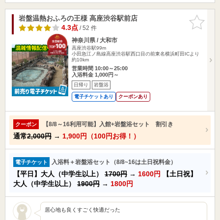
岩盤温熱おふろの王様 高座渋谷駅前店
お気に入
りに追加
4.3点
/ 52 件
神奈川県 / 大和市
高座渋谷駅99m
小田急江ノ島線高座渋谷駅西口目の前東名横浜町田ICより
約10km
営業時間 10:00～25:00
入浴料金 1,000円～
日帰り
岩盤浴
電子チケットあり
クーポンあり
【8/8～16利用可能】入館+岩盤浴セット 割引き
クーポン
通常
2,000円
→
1,900円（100円お得！）
入浴料＋岩盤浴セット（8/8~16は土日祝料金）
電子チケット
【平日】大人（中学生以上）
1700円
→
1600円
【土日祝】
大人（中学生以上）
1900円
→
1800円
居心地も良くすごく快適だった