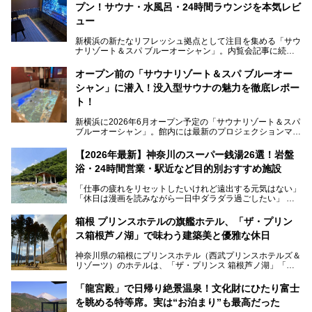
プン！サウナ・水風呂・24時間ラウンジを本気レビ
ュー
新横浜の新たなリフレッシュ拠点として注目を集める「サウ
ナリゾート＆スパ ブルーオーシャン」。内覧会記事に続
き、今回は実際に体験してみたリアルな様子をレポートしま
す。サウナや水風呂の気持ちよさはもちろん、リラックスス
オープン前の「サウナリゾート＆スパ ブルーオー
ペースの過ごしやすさまで徹底チェック。新横浜エリアで日
シャン」に潜入！没入型サウナの魅力を徹底レポー
常の疲れをリセットしたい人、ライブやスポーツ観戦遠征組
は必見です。
ト！
新横浜に2026年6月オープン予定の「サウナリゾート＆スパ
ブルーオーシャン」。館内には最新のプロジェクションマッ
ピングが多用され、まるで世界を旅しているかのような圧倒
的な“没入感（イマーシブ）”を体験できます。
【2026年最新】神奈川のスーパー銭湯26選！岩盤
浴・24時間営業・駅近など目的別おすすめ施設
「仕事の疲れをリセットしたいけれど遠出する元気はない」
今回は、そんな大注目の施設に一足先にお邪魔し、その全貌
「休日は漫画を読みながら一日中ダラダラ過ごしたい」
を見学させていただきました！
「子ども連れでも気兼ねなく、家事を忘れてリフレッシュし
たい」
サウナ室の中に咲き誇る桜、魚たちが泳ぐ水風呂、そしてバ
箱根 プリンスホテルの旗艦ホテル、「ザ・プリン
リのビーチを思わせる休憩スペース…。驚きの連続だった館
ス箱根芦ノ湖」で味わう建築美と優雅な休日
そんな「癒やされたい」という願いを叶えてくれるのが、神
内の様子をレポートします！
奈川県のスーパー銭湯。
神奈川県の箱根にプリンスホテル（西武プリンスホテルズ＆
神奈川県には、サウナや岩盤浴、一日中遊べるエンタメ施設
リゾーツ）のホテルは、「ザ・プリンス 箱根芦ノ湖」「芦
など、“非日常”を味わえるスーパー銭湯が数多く揃っていま
ノ湖畔 蛸川温泉 龍宮殿」「箱根湯の花プリンスホテル」
す。しかし、選択肢が多いからこそ「どの施設か迷ってしま
「箱根仙石原プリンスホテル」と4軒あり、今回ご紹介する
う」という人も多いはず。
「龍宮殿」で日帰り絶景温泉！文化財にひたり富士
「ザ・プリンス 箱根芦ノ湖」は、その中でもフラッグシッ
を眺める特等席。実は“お泊まり”も最高だった
プ（旗艦）に位置づけられる特別なホテルです。
そこで今回は、神奈川県内の人気施設26選を「安さ」「岩