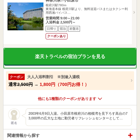
神奈川県 / 小田原市
根府川駅780m
東海道本線 根府川駅より、無料送迎バスまたはタクシー利
用西湘バイパス…
営業時間 9:00～21:00
入浴料金 2,500円～
日帰り
宿泊
岩盤浴
クーポンあり
楽天トラベルの宿泊プランを見る
大人入浴料割引 ※別途入湯税
クーポン
通常
2,500円
→
1,800円（700円お得！）
他にも1種類のクーポンがあります
2003年6月9日入湯。小田原市根府川の相模湾を見下ろす高台の7
3,000坪の広大な土地に勤労者リフレッシュセンターとして…
匿名
関連情報から探す