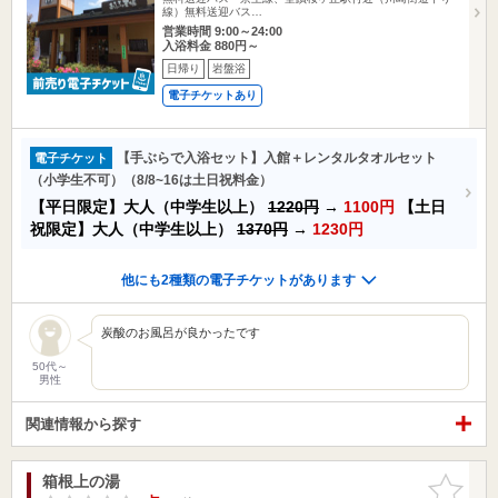
線）無料送迎バス…
営業時間 9:00～24:00
入浴料金 880円～
日帰り
岩盤浴
電子チケットあり
【手ぶらで入浴セット】入館＋レンタルタオルセット
電子チケット
（小学生不可）（8/8~16は土日祝料金）
【平日限定】大人（中学生以上）
1220円
→
1100円
【土日
祝限定】大人（中学生以上）
1370円
→
1230円
他にも2種類の電子チケットがあります
炭酸のお風呂が良かったです
50代～
男性
関連情報から探す
箱根上の湯
お気に入