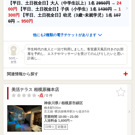
【平日、土日祝全日】大人（中学生以上）1名
2950円
→
24
00円
【平日、土日祝全日】子供（小学生）1名
1430円
→
1
300円
【平日、土日祝全日】幼児（3歳~未就学児）1名
107
0円
→
950円
他にも2種類の電子チケットがあります
学生時代の友人と一泊で利用しました。客室露天風呂付きのお部
屋を予約し、エステやマッサージを受けてのんびりしたいと思い
計画し…
50代～
女性
関連情報から探す
美活テラス 相模原橋本店
お気に入
りに追加
-点
/ 0 件
神奈川県 / 相模原市緑区
橋本駅530m
京王線･横浜線橋本駅から徒歩5分
営業時間 10:00～21:00
入浴料金 1,600円～
日帰り
岩盤浴