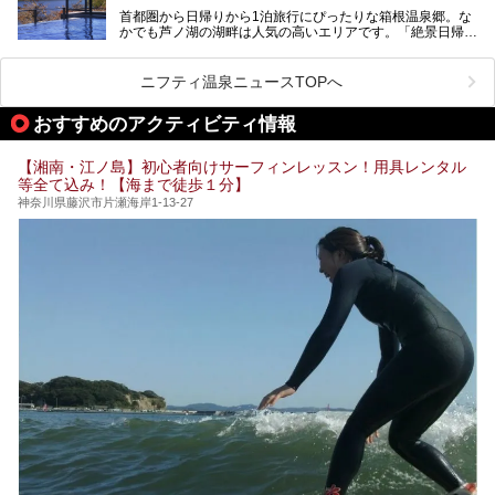
盤浴・漫画の充実度」「景色の良さ」「高級感」「深夜営
首都圏から日帰りから1泊旅行にぴったりな箱根温泉郷。な
昭和の日本を代表する建築家の一人、村野藤吾が芦ノ湖の畔
業」「駅近」など、目的別に厳選して紹介します。
かでも芦ノ湖の湖畔は人気の高いエリアです。「絶景日帰り
に建てた桃源郷のようなホテルがここ。自家源泉の温泉や、
今の気分にぴったりの施設を見つけて、最高のリフレッシュ
温泉 龍宮殿本館」は、露天風呂から芦ノ湖と富士山の両方
こだわりぬいた食もあわせて、このホテルの魅力をレポート
時間を過ごす参考にしていただけますと幸いです。
が楽しめるまさに眺望自慢の日帰り温泉。
します。
ニフティ温泉ニュースTOPへ
そしてここは全24室の「箱根 芦ノ湖畔蛸川温泉 龍宮殿」と
───
して宿泊もできます。宿泊者は「龍宮殿本館」の営業時間に
提供元：株式会社西武・プリンスホテルズワールドワイド
おすすめのアクティビティ情報
加えて、朝6時からの宿泊者専用時間帯にも「龍宮殿本館」
【PR】
のお風呂が利用できます。
この記事はザ・プリンス 箱根芦ノ湖のPR記事です。
【湘南・江ノ島】初心者向けサーフィンレッスン！用具レンタル
今回は日帰り温泉としての「絶景日帰り温泉 龍宮殿本館
等全て込み！【海まで徒歩１分】
（以下、龍宮殿本館）」と、旅館としての「箱根 芦ノ湖畔
蛸川温泉 龍宮殿（以下、龍宮殿）」の両方の魅力をたっぷ
神奈川県藤沢市片瀬海岸1-13-27
りお伝えします！
ここは箱根神社、九頭龍神社、白龍神社、箱根元宮と箱根の
4つの神社に囲まれたパワースポットです。
───
提供元：株式会社西武・プリンスホテルズワールドワイド
【PR】
この記事は箱根 芦ノ湖畔蛸川温泉 龍宮殿のPR記事です。