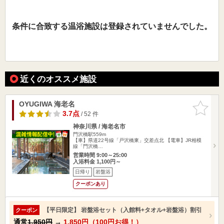
条件に合致する温浴施設は登録されていませんでした。
近くのオススメ施設
OYUGIWA 海老名
お気に入
りに追加
3.7点
/ 52 件
神奈川県 / 海老名市
門沢橋駅559m
【車】県道22号線「戸沢橋東」交差点北 【電車】JR相模
線「門沢橋…
営業時間 9:00～25:00
入浴料金 1,100円～
日帰り
岩盤浴
クーポンあり
【平日限定】 岩盤浴セット（入館料+タオル+岩盤浴）割引
クーポン
通常
1,950円
→
1,850円（100円お得！）