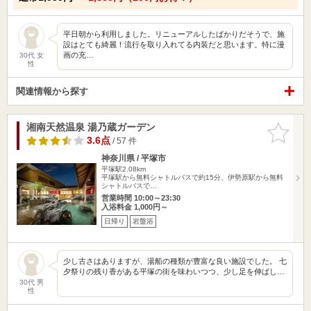
平日朝から利用しました。リニューアルしたばかりだそうで、施
設はとても綺麗！流行を取り入れてる内装だと思います。特に漫
画の充…
30代 女
性
関連情報から探す
湘南天然温泉 湯乃蔵ガーデン
お気に入
りに追加
3.6点
/ 57 件
神奈川県 / 平塚市
平塚駅2.08km
平塚駅から無料シャトルバスで約15分、伊勢原駅から無料
シャトルバスで…
営業時間 10:00～23:30
入浴料金 1,000円～
日帰り
岩盤浴
少し古さはありますが、湯船の種類が豊富な良い施設でした。 七
夕祭りの残り香がある平塚の街を味わいつつ、少し足を伸ばし…
30代 男
性