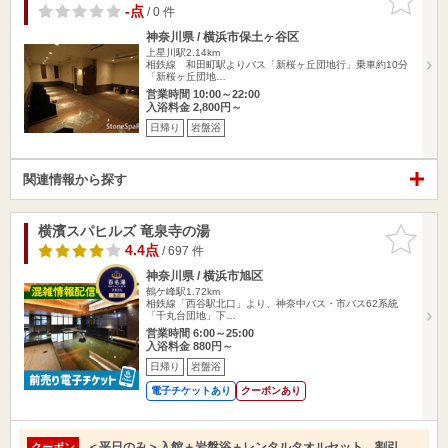
りに追加
-点
/ 0 件
神奈川県 / 横浜市保土ヶ谷区
上星川駅2.14km
相鉄線 和田町駅よりバス「新桜ヶ丘団地行」乗車約10分
「新桜ヶ丘団地…
営業時間 10:00～22:00
入浴料金 2,800円～
日帰り
岩盤浴
関連情報から探す
横濱スパヒルズ 竜泉寺の湯
お気に入
りに追加
4.4点
/ 697 件
神奈川県 / 横浜市旭区
鶴ケ峰駅1.72km
相鉄線「西谷駅北口」より、神奈中バス・市バス62系統
「千丸台団地」下…
営業時間 6:00～25:00
入浴料金 880円～
日帰り
岩盤浴
電子チケットあり
クーポンあり
＜平日のみ＞入館＋岩盤浴＋レンタルタオルセット 割引
クーポン