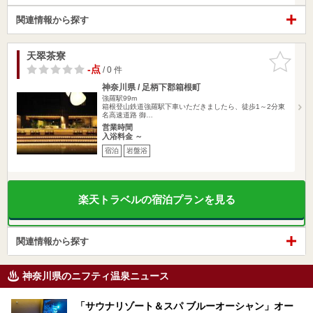
関連情報から探す
天翠茶寮
お気に入
りに追加
-点
/ 0 件
神奈川県 / 足柄下郡箱根町
強羅駅99m
箱根登山鉄道強羅駅下車いただきましたら、徒歩1～2分東
名高速道路 御…
営業時間
入浴料金 ～
宿泊
岩盤浴
楽天トラベルの宿泊プランを見る
関連情報から探す
神奈川県のニフティ温泉ニュース
「サウナリゾート＆スパ ブルーオーシャン」オー