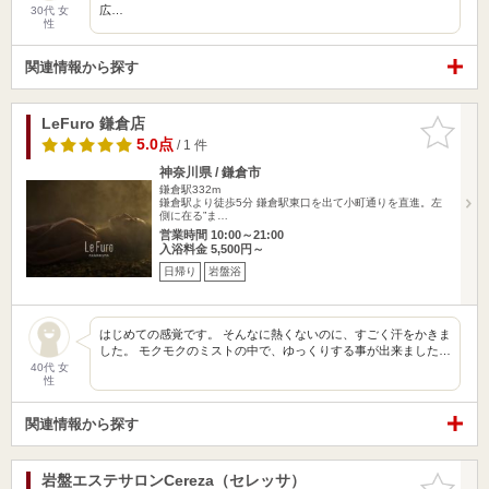
広…
30代 女
性
関連情報から探す
LeFuro 鎌倉店
お気に入
りに追加
5.0点
/ 1 件
神奈川県 / 鎌倉市
鎌倉駅332m
鎌倉駅より徒歩5分 鎌倉駅東口を出て小町通りを直進。左
側に在る”ま…
営業時間 10:00～21:00
入浴料金 5,500円～
日帰り
岩盤浴
はじめての感覚です。 そんなに熱くないのに、すごく汗をかきま
した。 モクモクのミストの中で、ゆっくりする事が出来ました…
40代 女
性
関連情報から探す
岩盤エステサロンCereza（セレッサ）
お気に入