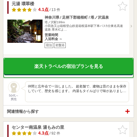
元湯 環翠楼
お気に入
りに追加
4.1点
/ 13 件
神奈川県 / 足柄下郡箱根町 / 塔ノ沢温泉
塔ノ沢駅199m
小田急又は箱根登山鉄道箱根湯本駅下車バス5分東名高速
道路 厚木ICよ…
営業時間
入浴料金 ～
宿泊
岩盤浴
楽天トラベルの宿泊プランを見る
仲間と忘年会で一泊しました。 超老舗で、建物は昔のままを保存
していて、歴史を感じます。 内湯もタイルばりで味がありまし…
50代～
男性
関連情報から探す
センター南温泉 湯もみの里
お気に入
りに追加
4.3点
/ 92 件