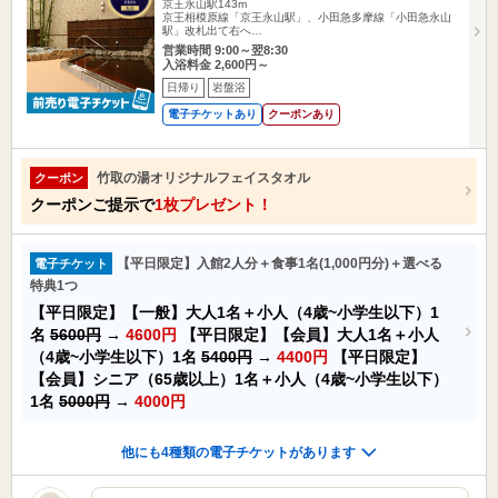
京王永山駅143m
京王相模原線「京王永山駅」、小田急多摩線「小田急永山
駅」改札出て右へ…
営業時間 9:00～翌8:30
入浴料金 2,600円～
日帰り
岩盤浴
電子チケットあり
クーポンあり
竹取の湯オリジナルフェイスタオル
クーポン
クーポンご提示で
1枚プレゼント！
【平日限定】入館2人分＋食事1名(1,000円分)＋選べる
電子チケット
特典1つ
【平日限定】【一般】大人1名＋小人（4歳~小学生以下）1
名
5600円
→
4600円
【平日限定】【会員】大人1名＋小人
（4歳~小学生以下）1名
5400円
→
4400円
【平日限定】
【会員】シニア（65歳以上）1名＋小人（4歳~小学生以下）
1名
5000円
→
4000円
他にも4種類の電子チケットがあります