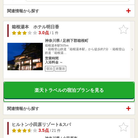
関連情報から探す
箱根湯本 ホテル明日香
お気に入
りに追加
3.0点
/ 1 件
神奈川県 / 足柄下郡箱根町
箱根湯本駅505m
・箱根登山鉄道「箱根湯本駅」から徒歩約7分 ・箱根登山
鉄道「箱根湯…
営業時間
入浴料金 ～
宿泊
岩盤浴
楽天トラベルの宿泊プランを見る
関連情報から探す
ヒルトン小田原リゾート&スパ
お気に入
りに追加
3.5点
/ 21 件