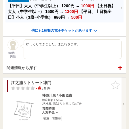
【平日】大人（中学生以上）
1200円
→
1000円
【土日祝】
大人（中学生以上）
1500円
→
1300円
【平日、土日祝全
日】小人（3歳~小学生）
680円
→
500円
他にも1種類の電子チケットがあります
ゆっくりできました。また行きます。
50代～
男性
関連情報から探す
江之浦リトリート凛門
お気に入
りに追加
-点
/ 0 件
神奈川県 / 小田原市
根府川駅1.58km
JR根府川駅よりお車にて約7分
営業時間
入浴料金 ～
宿泊
岩盤浴