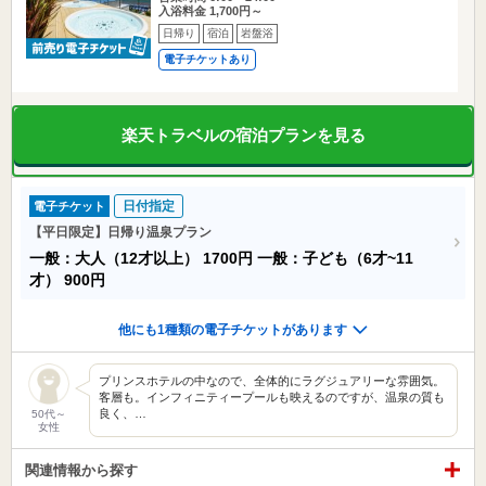
入浴料金 1,700円～
日帰り
宿泊
岩盤浴
電子チケットあり
楽天トラベルの宿泊プランを見る
日付指定
電子チケット
【平日限定】日帰り温泉プラン
一般：大人（12才以上）
1700円
一般：子ども（6才~11
才）
900円
他にも1種類の電子チケットがあります
プリンスホテルの中なので、全体的にラグジュアリーな雰囲気。
客層も。インフィニティープールも映えるのですが、温泉の質も
良く、…
50代～
女性
関連情報から探す