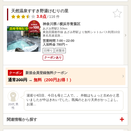
天然温泉すすき野湯けむりの里
お気に入
りに追加
3.8点
/ 116 件
神奈川県 / 横浜市青葉区
あざみ野駅2.50km
東急田園都市線 あざみ野駅より無料シャトルバス利用10分
東名高速道路…
営業時間 7:00～22:00
入浴料金 780円～
日帰り
岩盤浴
クーポンあり
新規会員登録無料クーポン
クーポン
通常
200円
→
無料（200円お得！）
湯巡り4日目、今日も母と二人で。。 外観はちょっと古めかと思
いましたが中はきれいでした。既掲のとおり天井がかっこよし。
お湯…
20代 男
性
関連情報から探す