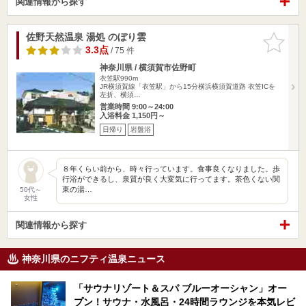
関連情報から探す
佐野天然温泉 湯処 のぼり雲
お気に入
りに追加
3.3点
/ 75 件
神奈川県 / 横須賀市佐野町
衣笠駅990m
JR横須賀線「衣笠駅」から15分横浜横須賀道路 衣笠ICを
左折、横須…
営業時間 9:00～24:00
入浴料金 1,150円～
日帰り
岩盤浴
８年くらい前から、時々行っています。食事良くなりました。歩
行浴ができるし、泉質が良く大変気に行ってます。茶色くない関
東の湯…
50代～
女性
関連情報から探す
神奈川県のニフティ温泉ニュース
「サウナリゾート＆スパ ブルーオーシャン」オー
プン！サウナ・水風呂・24時間ラウンジを本気レビ