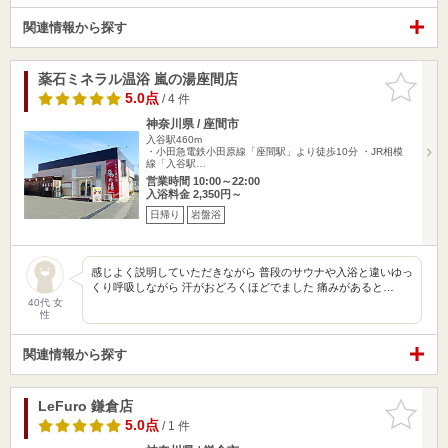
関連情報から探す
薬石ミネラル温浴 嵐の湯座間店
お気に入
りに追加
5.0点
/ 4 件
神奈川県 / 座間市
入谷駅460m
・小田急電鉄小田原線「座間駅」より徒歩10分 ・JR相模
線「入谷駅…
営業時間 10:00～22:00
入浴料金 2,350円～
日帰り
岩盤浴
感じよく説明していただきながら 普段のサウナや入浴と違いゆっ
くり呼吸しながら 汗がおどろくほどでました 痛みがあると…
40代 女
性
関連情報から探す
LeFuro 鎌倉店
お気に入
りに追加
5.0点
/ 1 件