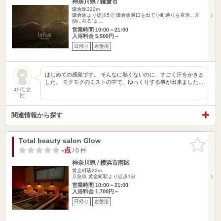
神奈川県 / 鎌倉市
鎌倉駅332m
鎌倉駅より徒歩5分 鎌倉駅東口を出て小町通りを直進。左
側に在る”ま…
営業時間 10:00～21:00
入浴料金 5,500円～
日帰り
岩盤浴
はじめての感覚です。 そんなに熱くないのに、すごく汗をかきま
した。 モクモクのミストの中で、ゆっくりする事が出来ました…
40代 女
性
関連情報から探す
Total beauty salon Glow
お気に入
りに追加
-点
/ 0 件
神奈川県 / 横浜市南区
黄金町駅22m
京急線 黄金町駅より徒歩1分
営業時間 10:00～21:00
入浴料金 1,700円～
日帰り
岩盤浴