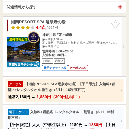
関連情報から探す
湘南RESORT SPA 竜泉寺の湯
お気に入
りに追加
4.4点
/ 594 件
神奈川県 / 茅ヶ崎市
茅ケ崎駅2.39km
茅ヶ崎駅・平塚駅より無料送迎バス運行中新湘南バイパス
茅ヶ崎西ICよ…
営業時間 5:00～26:00
入浴料金 880円～
日帰り
岩盤浴
電子チケットあり
クーポンあり
【湘南RESORT SPA竜泉寺の湯】【平日限定】入館料+岩
クーポン
盤浴+レンタルタオル 割引き（8/11～16利用不可）
通常
2,180円
→
1,880円（300円お得！）
入館料+岩盤浴+レンタルタオル 割引き（8/11~16利
電子チケット
用不可）
【平日限定】大人（中学生以上）
2180円
→
1880円
【土日