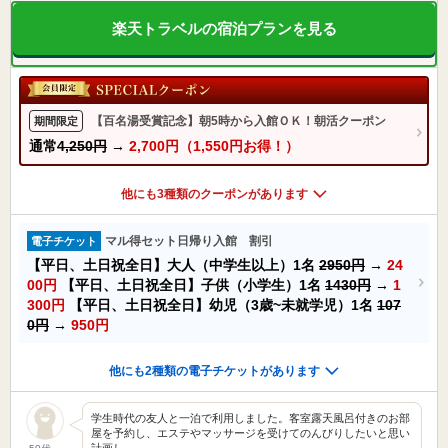
楽天トラベルの宿泊プランを見る
【百名湯受賞記念】朝5時から入館ＯＫ！朝活クーポン
期間限定
通常
4,250円
→
2,700円（1,550円お得！）
他にも3種類のクーポンがあります
マル得セット日帰り入館 割引
電子チケット
【平日、土日祝全日】大人（中学生以上）1名
2950円
→
24
00円
【平日、土日祝全日】子供（小学生）1名
1430円
→
1
300円
【平日、土日祝全日】幼児（3歳~未就学児）1名
107
0円
→
950円
他にも2種類の電子チケットがあります
学生時代の友人と一泊で利用しました。客室露天風呂付きのお部
屋を予約し、エステやマッサージを受けてのんびりしたいと思い
計画し…