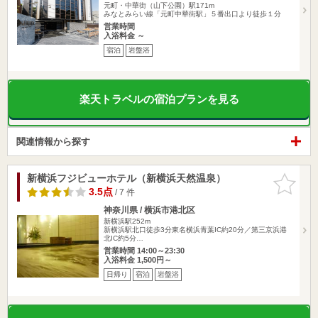
元町・中華街（山下公園）駅171m
みなとみらい線「元町中華街駅」５番出口より徒歩１分
営業時間
入浴料金 ～
宿泊
岩盤浴
楽天トラベルの宿泊プランを見る
関連情報から探す
新横浜フジビューホテル（新横浜天然温泉）
お気に入
りに追加
3.5点
/ 7 件
神奈川県 / 横浜市港北区
新横浜駅252m
新横浜駅北口徒歩3分東名横浜青葉IC約20分／第三京浜港
北IC約5分…
営業時間 14:00～23:30
入浴料金 1,500円～
日帰り
宿泊
岩盤浴