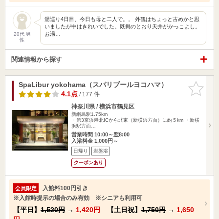
湯巡り4日目、今日も母と二人で。。 外観はちょっと古めかと思
いましたが中はきれいでした。既掲のとおり天井がかっこよし。
お湯…
20代 男
性
関連情報から探す
SpaLibur yokohama（スパリブールヨコハマ）
お気に入
りに追加
4.1点
/ 177 件
神奈川県 / 横浜市鶴見区
新綱島駅1.75km
・第3京浜港北ICから北東（新横浜方面）に約５km ・新横
浜駅方面…
営業時間 10:00～翌8:00
入浴料金 1,000円～
日帰り
岩盤浴
クーポンあり
入館料100円引き
会員限定
※入館時提示の場合のみ有効 ※シニアも利用可
【平日】
1,520円
→
1,420円
【土日祝】
1,750円
→
1,650