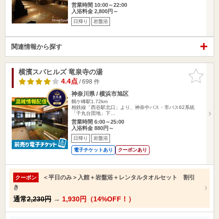
営業時間 10:00～22:00
入浴料金 2,800円～
日帰り
岩盤浴
関連情報から探す
横濱スパヒルズ 竜泉寺の湯
お気に入
りに追加
4.4点
/ 698 件
神奈川県 / 横浜市旭区
鶴ケ峰駅1.72km
相鉄線「西谷駅北口」より、神奈中バス・市バス62系統
「千丸台団地」下…
営業時間 6:00～25:00
入浴料金 880円～
日帰り
岩盤浴
電子チケットあり
クーポンあり
＜平日のみ＞入館＋岩盤浴＋レンタルタオルセット 割引
クーポン
き
通常
2,230円
→
1,930円（14%OFF！）