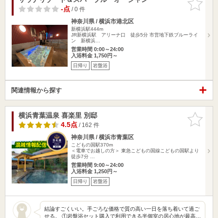
りに追加
-点
/ 0 件
神奈川県 / 横浜市港北区
新横浜駅444m
JR新横浜駅 アリーナ口 徒歩5分 市営地下鉄ブルーライ
ン 新横浜…
営業時間 0:00～24:00
入浴料金 1,750円～
日帰り
岩盤浴
関連情報から探す
横浜青葉温泉 喜楽里 別邸
お気に入
りに追加
4.5点
/ 162 件
神奈川県 / 横浜市青葉区
こどもの国駅370m
＜電車でお越しの方＞ 東急こどもの国線こどもの国駅より
徒歩7分 …
営業時間 9:00～24:00
入浴料金 1,250円～
日帰り
岩盤浴
結論すごくいい。手ごろな価格で質の高い一日を落ち着いて過ご
せる。 ①岩盤浴セット購入で利用できる半個室の居心地が最高…