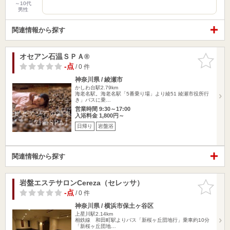
～10代
男性
関連情報から探す
オセアン石温ＳＰＡ®
お気に入
りに追加
-点
/ 0 件
神奈川県 / 綾瀬市
かしわ台駅2.79km
海老名駅。海老名駅「5番乗り場」より綾51 綾瀬市役所行
き」バスに乗…
営業時間 9:30～17:00
入浴料金 1,800円～
日帰り
岩盤浴
関連情報から探す
岩盤エステサロンCereza（セレッサ）
お気に入
りに追加
-点
/ 0 件
神奈川県 / 横浜市保土ヶ谷区
上星川駅2.14km
相鉄線 和田町駅よりバス「新桜ヶ丘団地行」乗車約10分
「新桜ヶ丘団地…