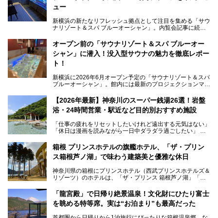
ュー
新横浜の新たなリフレッシュ拠点として注目を集める「サウ
ナリゾート＆スパ ブルーオーシャン」。内覧会記事に続
き、今回は実際に体験してみたリアルな様子をレポートしま
す。サウナや水風呂の気持ちよさはもちろん、リラックスス
オープン前の「サウナリゾート＆スパ ブルーオー
ペースの過ごしやすさまで徹底チェック。新横浜エリアで日
シャン」に潜入！没入型サウナの魅力を徹底レポー
常の疲れをリセットしたい人、ライブやスポーツ観戦遠征組
は必見です。
ト！
新横浜に2026年6月オープン予定の「サウナリゾート＆スパ
ブルーオーシャン」。館内には最新のプロジェクションマッ
ピングが多用され、まるで世界を旅しているかのような圧倒
的な“没入感（イマーシブ）”を体験できます。
【2026年最新】神奈川のスーパー銭湯26選！岩盤
浴・24時間営業・駅近など目的別おすすめ施設
「仕事の疲れをリセットしたいけれど遠出する元気はない」
今回は、そんな大注目の施設に一足先にお邪魔し、その全貌
「休日は漫画を読みながら一日中ダラダラ過ごしたい」
を見学させていただきました！
「子ども連れでも気兼ねなく、家事を忘れてリフレッシュし
たい」
サウナ室の中に咲き誇る桜、魚たちが泳ぐ水風呂、そしてバ
箱根 プリンスホテルの旗艦ホテル、「ザ・プリン
リのビーチを思わせる休憩スペース…。驚きの連続だった館
ス箱根芦ノ湖」で味わう建築美と優雅な休日
そんな「癒やされたい」という願いを叶えてくれるのが、神
内の様子をレポートします！
奈川県のスーパー銭湯。
神奈川県の箱根にプリンスホテル（西武プリンスホテルズ＆
神奈川県には、サウナや岩盤浴、一日中遊べるエンタメ施設
リゾーツ）のホテルは、「ザ・プリンス 箱根芦ノ湖」「芦
など、“非日常”を味わえるスーパー銭湯が数多く揃っていま
ノ湖畔 蛸川温泉 龍宮殿」「箱根湯の花プリンスホテル」
す。しかし、選択肢が多いからこそ「どの施設か迷ってしま
「箱根仙石原プリンスホテル」と4軒あり、今回ご紹介する
う」という人も多いはず。
「龍宮殿」で日帰り絶景温泉！文化財にひたり富士
「ザ・プリンス 箱根芦ノ湖」は、その中でもフラッグシッ
を眺める特等席。実は“お泊まり”も最高だった
プ（旗艦）に位置づけられる特別なホテルです。
そこで今回は、神奈川県内の人気施設26選を「安さ」「岩
盤浴・漫画の充実度」「景色の良さ」「高級感」「深夜営
首都圏から日帰りから1泊旅行にぴったりな箱根温泉郷。な