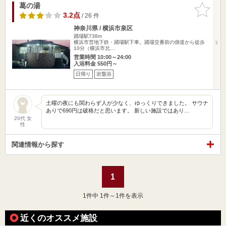
葛の湯
お気に入
りに追加
3.2点
/ 26 件
神奈川県 / 横浜市泉区
踊場駅738m
横浜市営地下鉄・踊場駅下車。踊場交番前の側道から徒歩
10分（横浜市北…
営業時間 10:00～24:00
入浴料金 550円～
日帰り
岩盤浴
土曜の夜にも関わらず人が少なく、ゆっくりできました。 サウナ
ありで690円は破格だと思います。 新しい施設ではあり…
20代 女
性
関連情報から探す
1
1
件中 1件～1件を表示
近くのオススメ施設