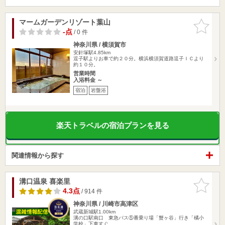
マームガーデンリゾート葉山
お気に入
りに追加
-点
/ 0 件
神奈川県 / 横須賀市
安針塚駅4.85km
逗子駅よりお車で約２０分。横浜横須賀道路逗子ＩＣより
約１０分。
営業時間
入浴料金 ～
宿泊
岩盤浴
楽天トラベルの宿泊プランを見る
関連情報から探す
溝口温泉 喜楽里
お気に入
りに追加
4.3点
/ 914 件
神奈川県 / 川崎市高津区
武蔵新城駅1.00km
溝の口駅南口 東急バス⑤番乗り場「蟹ヶ谷」行き「橘小
学校」下車すぐ