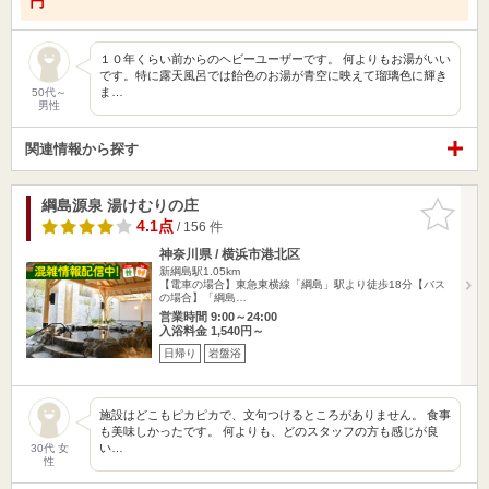
円
１０年くらい前からのヘビーユーザーです。 何よりもお湯がいい
です。特に露天風呂では飴色のお湯が青空に映えて瑠璃色に輝き
ま…
50代～
男性
関連情報から探す
綱島源泉 湯けむりの庄
お気に入
りに追加
4.1点
/ 156 件
神奈川県 / 横浜市港北区
新綱島駅1.05km
【電車の場合】東急東横線「綱島」駅より徒歩18分【バス
の場合】「綱島…
営業時間 9:00～24:00
入浴料金 1,540円～
日帰り
岩盤浴
施設はどこもピカピカで、文句つけるところがありません。 食事
も美味しかったです。 何よりも、どのスタッフの方も感じが良
い…
30代 女
性