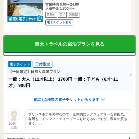
営業時間 6:00～24:00
入浴料金 1,700円～
日帰り
宿泊
岩盤浴
電子チケットあり
楽天トラベルの宿泊プランを見る
日付指定
電子チケット
【平日限定】日帰り温泉プラン
一般：大人（12才以上）
1700円
一般：子ども（6才~11
才）
900円
他にも1種類の電子チケットがあります
プリンスホテルの中なので、全体的にラグジュアリーな雰囲気。
客層も。インフィニティープールも映えるのですが、温泉の質も
良く、…
50代～
女性