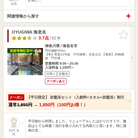
50代～
女性
関連情報から探す
OYUGIWA 海老名
お気に入
りに追加
3.7点
/ 52 件
神奈川県 / 海老名市
門沢橋駅559m
【車】県道22号線「戸沢橋東」交差点北 【電車】JR相模
線「門沢橋…
営業時間 9:00～25:00
入浴料金 1,100円～
日帰り
岩盤浴
クーポンあり
【平日限定】 岩盤浴セット（入館料+タオル+岩盤浴）割引
クーポン
通常
1,950円
→
1,850円（100円お得！）
平日朝から利用しました。リニューアルしたばかりだそうで、施
設はとても綺麗！流行を取り入れてる内装だと思います。特に漫
画の充…
30代 女
性