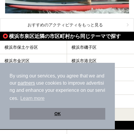
おすすめのアクティビティをもっと見る
横浜市泉区近隣の市区町村から同じテーマで探す
横浜市保土ケ谷区
横浜市磯子区
横浜市金沢区
横浜市港北区
横浜市戸塚区
横浜市港南区
By using our services, you agree that we and
our
partners
use cookies to improve advertisi
横浜市旭区
横浜市緑区
ng and enhance your experience on our servi
ces.
Learn more
横浜市瀬谷区
横浜市栄区
OK
すべて表示する
横浜市泉区の人気テーマから探す