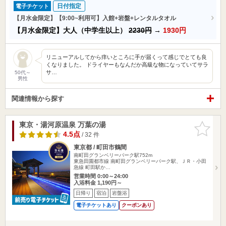
日付指定
電子チケット
【月水金限定】【9:00~利用可】入館+岩盤+レンタルタオル
【月水金限定】大人（中学生以上）
2230円
→
1930円
リニューアルしてから痒いところに手が届くって感じでとても良
くなりました。 ドライヤーもなんだか高級な物になっていてサラ
サ…
50代～
男性
関連情報から探す
東京・湯河原温泉 万葉の湯
お気に入
りに追加
4.5点
/ 32 件
東京都 / 町田市鶴間
南町田グランベリーパーク駅752m
東急田園都市線 南町田グランベリーパーク駅、ＪＲ・小田
急線 町田駅か…
営業時間 0:00～24:00
入浴料金 1,190円～
日帰り
宿泊
岩盤浴
電子チケットあり
クーポンあり