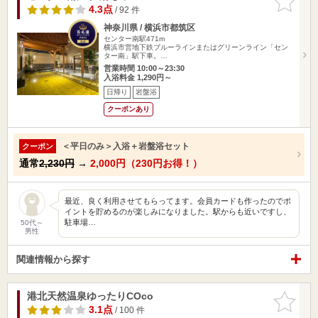
りに追加
4.3点
/ 92 件
神奈川県 / 横浜市都筑区
センター南駅471m
横浜市営地下鉄ブルーラインまたはグリーンライン「セン
ター南」駅下車。…
営業時間 10:00～23:30
入浴料金 1,290円～
日帰り
岩盤浴
クーポンあり
＜平日のみ＞入浴＋岩盤浴セット
クーポン
通常
2,230円
→
2,000円（230円お得！）
最近、良く利用させてもらってます。会員カードも作ったのでポ
イントを貯めるのが楽しみになりました。駅からも近いですし、
駐車場…
50代～
男性
関連情報から探す
港北天然温泉ゆったりCOco
お気に入
りに追加
3.1点
/ 100 件