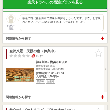
楽天トラベルの宿泊プランを見る
茶色の古代化石海水の温泉が気持ちよかったです。サウナと水風
呂と整いスペース(木の椅子)があって満足しました。
50代～
男性
関連情報から探す
金沢八景 天照の癒（休業中）
お気に入
りに追加
-点
/ 0 件
神奈川県 / 横浜市金沢区
金沢八景駅161m
金沢八景駅から徒歩約2分
営業時間 10:00～21:00
入浴料金 1,500円～
日帰り
岩盤浴
関連情報から探す
サウナリゾート＆スパ ブルーオーシャン
お気に入