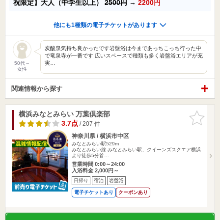
祝限定】大人（中学生以上）
2500円
→
2200円
他にも1種類の電子チケットがあります
炭酸泉気持ち良かったです岩盤浴は今まであっちこっち行った中
で竜泉寺が一番です 広いスペースで種類も多く岩盤浴エリアが充
実…
50代～
女性
関連情報から探す
横浜みなとみらい 万葉倶楽部
お気に入
りに追加
3.7点
/ 207 件
神奈川県 / 横浜市中区
みなとみらい駅529m
みなとみらい線 みなとみらい駅、クイーンズスクエア横浜
より徒歩5分首…
営業時間 0:00～24:00
入浴料金 2,000円～
日帰り
宿泊
岩盤浴
電子チケットあり
クーポンあり