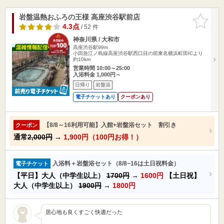
岩盤温熱おふろの王様 高座渋谷駅前店
お気に入
りに追加
4.3点
/ 52 件
神奈川県 / 大和市
高座渋谷駅99m
小田急江ノ島線高座渋谷駅西口目の前東名横浜町田ICより
約10km
営業時間 10:00～25:00
入浴料金 1,000円～
日帰り
岩盤浴
電子チケットあり
クーポンあり
【8/8～16利用可能】入館+岩盤浴セット 割引き
クーポン
通常
2,000円
→
1,900円（100円お得！）
入浴料＋岩盤浴セット（8/8~16は土日祝料金）
電子チケット
【平日】大人（中学生以上）
1700円
→
1600円
【土日祝】
大人（中学生以上）
1900円
→
1800円
居心地も良くすごく快適だった