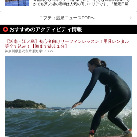
昭和の日本を代表する建築家の一人、村野藤吾が芦ノ湖の畔
業」「駅近」など、目的別に厳選して紹介します。
かでも芦ノ湖の湖畔は人気の高いエリアです。「絶景日帰り
に建てた桃源郷のようなホテルがここ。自家源泉の温泉や、
今の気分にぴったりの施設を見つけて、最高のリフレッシュ
温泉 龍宮殿本館」は、露天風呂から芦ノ湖と富士山の両方
こだわりぬいた食もあわせて、このホテルの魅力をレポート
時間を過ごす参考にしていただけますと幸いです。
が楽しめるまさに眺望自慢の日帰り温泉。
します。
ニフティ温泉ニュースTOPへ
そしてここは全24室の「箱根 芦ノ湖畔蛸川温泉 龍宮殿」と
───
して宿泊もできます。宿泊者は「龍宮殿本館」の営業時間に
提供元：株式会社西武・プリンスホテルズワールドワイド
おすすめのアクティビティ情報
加えて、朝6時からの宿泊者専用時間帯にも「龍宮殿本館」
【PR】
のお風呂が利用できます。
この記事はザ・プリンス 箱根芦ノ湖のPR記事です。
【湘南・江ノ島】初心者向けサーフィンレッスン！用具レンタル
今回は日帰り温泉としての「絶景日帰り温泉 龍宮殿本館
等全て込み！【海まで徒歩１分】
（以下、龍宮殿本館）」と、旅館としての「箱根 芦ノ湖畔
蛸川温泉 龍宮殿（以下、龍宮殿）」の両方の魅力をたっぷ
神奈川県藤沢市片瀬海岸1-13-27
りお伝えします！
ここは箱根神社、九頭龍神社、白龍神社、箱根元宮と箱根の
4つの神社に囲まれたパワースポットです。
───
提供元：株式会社西武・プリンスホテルズワールドワイド
【PR】
この記事は箱根 芦ノ湖畔蛸川温泉 龍宮殿のPR記事です。