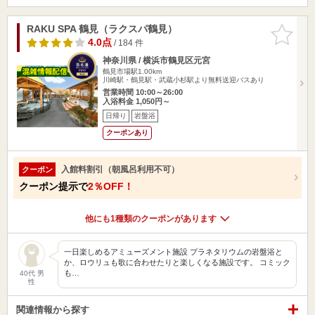
RAKU SPA 鶴見（ラクスパ鶴見）
お気に入
りに追加
4.0点
/ 184 件
神奈川県 / 横浜市鶴見区元宮
鶴見市場駅1.00km
川崎駅・鶴見駅・武蔵小杉駅より無料送迎バスあり
営業時間 10:00～26:00
入浴料金 1,050円～
日帰り
岩盤浴
クーポンあり
入館料割引（朝風呂利用不可）
クーポン
クーポン提示で
2％OFF！
他にも1種類のクーポンがあります
一日楽しめるアミューズメント施設 プラネタリウムの岩盤浴と
か、ロウリュも歌に合わせたりと楽しくなる施設です。 コミック
も…
40代 男
性
関連情報から探す