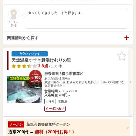
ゆっくりできました。また行きます。
50代～
男性
関連情報から探す
お気に入
今空いています
りに追加
天然温泉すすき野湯けむりの里
3.8点
/ 116 件
神奈川県 / 横浜市青葉区
あざみ野駅2.50km
東急田園都市線 あざみ野駅より無料シャトルバス利用10分
東名高速道路…
営業時間 7:00～22:00
入浴料金 780円～
日帰り
岩盤浴
クーポンあり
新規会員登録無料クーポン
クーポン
通常
200円
→
無料（200円お得！）