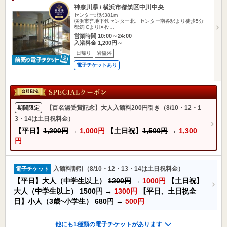
神奈川県 / 横浜市都筑区中川中央
センター北駅381m
横浜市営地下鉄センター北、センター南各駅より徒歩5分
都筑ICより区役…
営業時間 10:00～24:00
入浴料金 1,200円～
日帰り
岩盤浴
電子チケットあり
【百名湯受賞記念】大人入館料200円引き（8/10・12・1
期間限定
3・14は土日祝料金）
【平日】
1,200円
→
1,000円
【土日祝】
1,500円
→
1,300
円
入館料割引（8/10・12・13・14は土日祝料金）
電子チケット
【平日】大人（中学生以上）
1200円
→
1000円
【土日祝】
大人（中学生以上）
1500円
→
1300円
【平日、土日祝全
日】小人（3歳~小学生）
680円
→
500円
他にも1種類の電子チケットがあります