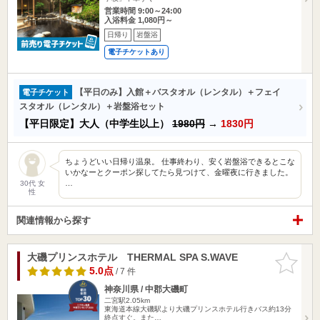
営業時間 9:00～24:00
入浴料金 1,080円～
日帰り
岩盤浴
電子チケットあり
【平日のみ】入館＋バスタオル（レンタル）＋フェイ
電子チケット
スタオル（レンタル）＋岩盤浴セット
【平日限定】大人（中学生以上）
1980円
→
1830円
ちょうどいい日帰り温泉。 仕事終わり、安く岩盤浴できるとこな
いかなーとクーポン探してたら見つけて、金曜夜に行きました。
…
30代 女
性
関連情報から探す
大磯プリンスホテル THERMAL SPA S.WAVE
お気に入
りに追加
5.0点
/ 7 件
神奈川県 / 中郡大磯町
二宮駅2.05km
東海道本線大磯駅より大磯プリンスホテル行きバス約13分
終点すぐ。また…