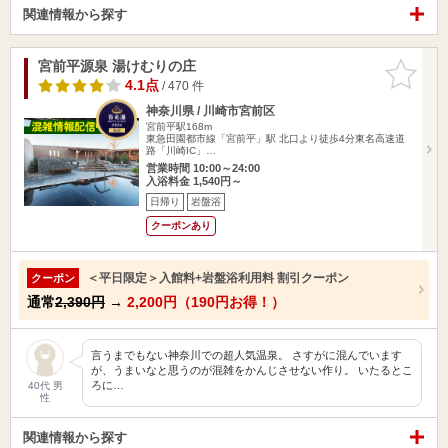
関連情報から探す
宮前平源泉 湯けむりの庄
お気に入
りに追加
4.1点
/ 470 件
神奈川県 / 川崎市宮前区
宮前平駅168m
東急田園都市線「宮前平」駅 北口より徒歩4分東名高速道
路「川崎IC」…
営業時間 10:00～24:00
入浴料金 1,540円～
日帰り
岩盤浴
クーポンあり
＜平日限定＞入館料+岩盤浴利用料 割引クーポン
クーポン
通常
2,390円
→
2,200円（190円お得！）
言うまでもない神奈川での超人気温泉。 さすがに混んでいます
が、うまいなと思うのが混雑をかんじさせない作り。 いたるとこ
ろに…
40代 男
性
関連情報から探す