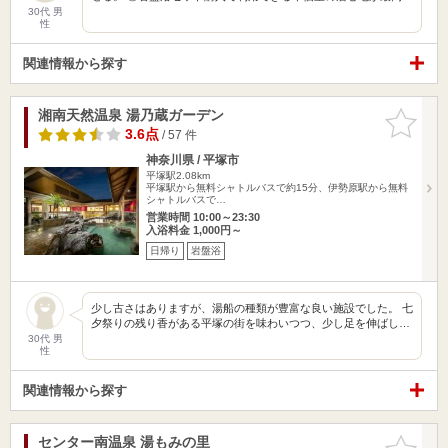
30代 男
性
関連情報から探す
湘南天然温泉 湯乃蔵ガーデン
お気に入
りに追加
3.6点
/ 57 件
神奈川県 / 平塚市
平塚駅2.08km
平塚駅から無料シャトルバスで約15分、伊勢原駅から無料
シャトルバスで…
営業時間 10:00～23:30
入浴料金 1,000円～
日帰り
岩盤浴
少し古さはありますが、湯船の種類が豊富な良い施設でした。 七
夕祭りの残り香がある平塚の街を味わいつつ、少し足を伸ばし…
30代 男
性
関連情報から探す
センター南温泉 湯もみの里
お気に入