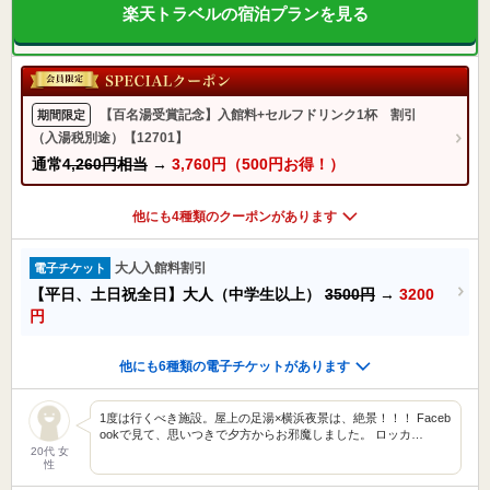
楽天トラベルの宿泊プランを見る
【百名湯受賞記念】入館料+セルフドリンク1杯 割引
期間限定
（入湯税別途）【12701】
通常
4,260円相当
→
3,760円（500円お得！）
他にも4種類のクーポンがあります
大人入館料割引
電子チケット
【平日、土日祝全日】大人（中学生以上）
3500円
→
3200
円
他にも6種類の電子チケットがあります
1度は行くべき施設。屋上の足湯×横浜夜景は、絶景！！！ Faceb
ookで見て、思いつきで夕方からお邪魔しました。 ロッカ…
20代 女
性