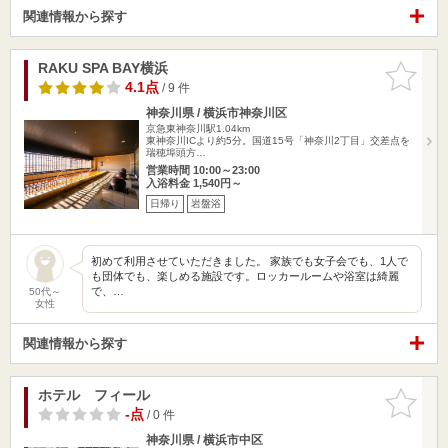
関連情報から探す
RAKU SPA BAY横浜
お気に入
りに追加
4.1点
/ 9 件
神奈川県 / 横浜市神奈川区
京急東神奈川駅1.04km
東神奈川ICより約5分。国道15号「神奈川2丁目」交差点を
瑞穂埠頭方…
営業時間 10:00～23:00
入浴料金 1,540円～
日帰り
岩盤浴
初めて利用させていただきました。 家族でも女子会でも、1人で
も団体でも、楽しめる施設です。ロッカールームや浴室は綺麗
で、…
50代～
女性
関連情報から探す
ホテル フィール
お気に入
りに追加
-点
/ 0 件
神奈川県 / 横浜市中区