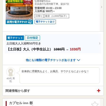
弘明寺駅531m
京浜急行弘明寺駅下車、徒歩7分
営業時間 10:00～23:00
入浴料金 980円～
日帰り
格安（1,000円以下）
電子チケットあり
日付指定
電子チケット
土日祝大人入浴料50円引き
【土日祝】大人（中学生以上）
1080円
→
1030円
他にも1種類の電子チケットがあります
全体的に雰囲気もよく、お風呂、サウナともによいかな！
40代 男
性
関連情報から探す
カプセル inn 都
お気に入