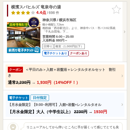
横濱スパヒルズ 竜泉寺の湯
お気に入
りに追加
4.4点
/ 698 件
神奈川県 / 横浜市旭区
鶴ケ峰駅1.72km
相鉄線「西谷駅北口」より、神奈中バス・市バス62系統
「千丸台団地」下…
営業時間 6:00～25:00
入浴料金 880円～
日帰り
格安（1,000円以下）
電子チケットあり
クーポンあり
＜平日のみ＞入館＋岩盤浴＋レンタルタオルセット 割引
クーポン
き
通常
2,230円
→
1,930円（14%OFF！）
日付指定
電子チケット
【月水金限定】【9:00~利用可】入館+岩盤+レンタルタオル
【月水金限定】大人（中学生以上）
2230円
→
1930円
リニューアルしてから痒いところに手が届くって感じでとても良