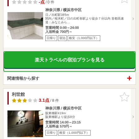
りに追加
-点
/ 0 件
神奈川県 / 横浜市中区
日ノ出町駅385m
関内／桜木町／日の出町各駅より徒歩７分以内 首都高速
道：みなとみら…
営業時間 0:00～24:00
入浴料金 700円～
日帰り
宿泊
格安（1,000円以下）
楽天トラベルの宿泊プランを見る
関連情報から探す
利世館
お気に入
りに追加
3.1点
/ 8 件
神奈川県 / 横浜市中区
阪東橋駅419m
阪東橋駅より徒歩8分
営業時間 14:00～23:15
入浴料金 570円～
日帰り
格安（1,000円以下）