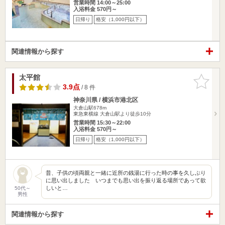
営業時間 14:00～25:00
入浴料金 570円～
日帰り
格安（1,000円以下）
関連情報から探す
太平館
お気に入
りに追加
3.9点
/ 8 件
神奈川県 / 横浜市港北区
大倉山駅678m
東急東横線 大倉山駅より徒歩10分
営業時間 15:30～22:00
入浴料金 570円～
日帰り
格安（1,000円以下）
昔、子供の頃両親と一緒に近所の銭湯に行った時の事を久しぶり
に思い出しました いつまでも思い出を振り返る場所であって欲
しいと…
50代～
男性
関連情報から探す