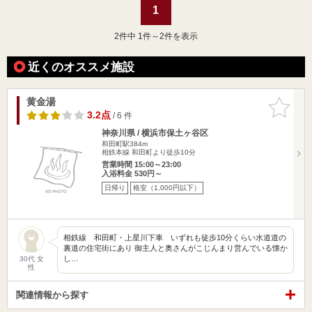
1
2
件中 1件～2件を表示
近くのオススメ施設
黄金湯
お気に入
りに追加
3.2点
/ 6 件
神奈川県 / 横浜市保土ヶ谷区
和田町駅384m
相鉄本線 和田町より徒歩10分
営業時間 15:00～23:00
入浴料金 530円～
日帰り
格安（1,000円以下）
相鉄線 和田町・上星川下車 いずれも徒歩10分くらい水道道の
裏道の住宅街にあり 御主人と奥さんがこじんまり営んでいる懐か
し…
30代 女
性
関連情報から探す