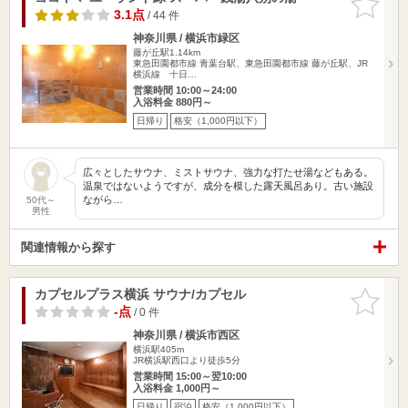
りに追加
3.1点
/ 44 件
神奈川県 / 横浜市緑区
藤が丘駅1.14km
東急田園都市線 青葉台駅、東急田園都市線 藤が丘駅、JR
横浜線 十日…
営業時間 10:00～24:00
入浴料金 880円～
日帰り
格安（1,000円以下）
広々としたサウナ、ミストサウナ、強力な打たせ湯などもある。
温泉ではないようですが、成分を模した露天風呂あり。古い施設
ながら…
50代～
男性
関連情報から探す
カプセルプラス横浜 サウナ/カプセル
お気に入
りに追加
-点
/ 0 件
神奈川県 / 横浜市西区
横浜駅405m
JR横浜駅西口より徒歩5分
営業時間 15:00～翌10:00
入浴料金 1,000円～
日帰り
宿泊
格安（1,000円以下）