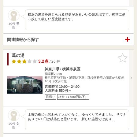
横浜の裏道を感じられる歴史があるいい公衆浴場です。後世に是
非残して欲しい歴史財産です。
40代 男
性
関連情報から探す
葛の湯
お気に入
りに追加
3.2点
/ 26 件
神奈川県 / 横浜市泉区
踊場駅738m
横浜市営地下鉄・踊場駅下車。踊場交番前の側道から徒歩
10分（横浜市北…
営業時間 10:00～24:00
入浴料金 550円～
日帰り
格安（1,000円以下）
土曜の夜にも関わらず人が少なく、ゆっくりできました。 サウナ
ありで690円は破格だと思います。 新しい施設ではあり…
20代 女
性