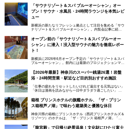
「サウナリゾート＆スパ ブルーオーシャン」オー
プン！サウナ・水風呂・24時間ラウンジを本気レビ
ュー
新横浜の新たなリフレッシュ拠点として注目を集める「サウ
ナリゾート＆スパ ブルーオーシャン」。内覧会記事に続
き、今回は実際に体験してみたリアルな様子をレポートしま
す。サウナや水風呂の気持ちよさはもちろん、リラックスス
オープン前の「サウナリゾート＆スパ ブルーオー
ペースの過ごしやすさまで徹底チェック。新横浜エリアで日
シャン」に潜入！没入型サウナの魅力を徹底レポー
常の疲れをリセットしたい人、ライブやスポーツ観戦遠征組
は必見です。
ト！
新横浜に2026年6月オープン予定の「サウナリゾート＆スパ
ブルーオーシャン」。館内には最新のプロジェクションマッ
ピングが多用され、まるで世界を旅しているかのような圧倒
的な“没入感（イマーシブ）”を体験できます。
【2026年最新】神奈川のスーパー銭湯26選！岩盤
浴・24時間営業・駅近など目的別おすすめ施設
「仕事の疲れをリセットしたいけれど遠出する元気はない」
今回は、そんな大注目の施設に一足先にお邪魔し、その全貌
「休日は漫画を読みながら一日中ダラダラ過ごしたい」
を見学させていただきました！
「子ども連れでも気兼ねなく、家事を忘れてリフレッシュし
たい」
サウナ室の中に咲き誇る桜、魚たちが泳ぐ水風呂、そしてバ
箱根 プリンスホテルの旗艦ホテル、「ザ・プリン
リのビーチを思わせる休憩スペース…。驚きの連続だった館
ス箱根芦ノ湖」で味わう建築美と優雅な休日
そんな「癒やされたい」という願いを叶えてくれるのが、神
内の様子をレポートします！
奈川県のスーパー銭湯。
神奈川県の箱根にプリンスホテル（西武プリンスホテルズ＆
神奈川県には、サウナや岩盤浴、一日中遊べるエンタメ施設
リゾーツ）のホテルは、「ザ・プリンス 箱根芦ノ湖」「芦
など、“非日常”を味わえるスーパー銭湯が数多く揃っていま
ノ湖畔 蛸川温泉 龍宮殿」「箱根湯の花プリンスホテル」
す。しかし、選択肢が多いからこそ「どの施設か迷ってしま
「箱根仙石原プリンスホテル」と4軒あり、今回ご紹介する
う」という人も多いはず。
「龍宮殿」で日帰り絶景温泉！文化財にひたり富士