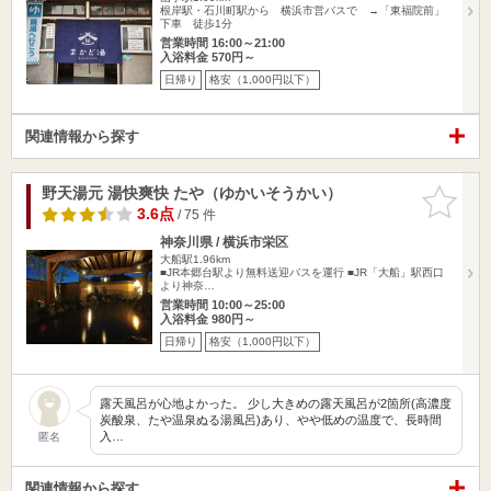
根岸駅・石川町駅から 横浜市営バスで →「東福院前」
下車 徒歩1分
営業時間 16:00～21:00
入浴料金 570円～
日帰り
格安（1,000円以下）
関連情報から探す
野天湯元 湯快爽快 たや（ゆかいそうかい）
お気に入
りに追加
3.6点
/ 75 件
神奈川県 / 横浜市栄区
大船駅1.96km
■JR本郷台駅より無料送迎バスを運行 ■JR「大船」駅西口
より神奈…
営業時間 10:00～25:00
入浴料金 980円～
日帰り
格安（1,000円以下）
露天風呂が心地よかった。 少し大きめの露天風呂が2箇所(高濃度
炭酸泉、たや温泉ぬる湯風呂)あり、やや低めの温度で、長時間
入…
匿名
関連情報から探す