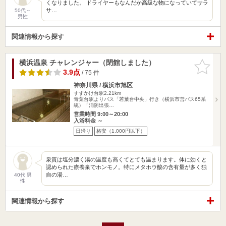
くなりました。 ドライヤーもなんだか高級な物になっていてサラ
サ…
50代～
男性
関連情報から探す
横浜温泉 チャレンジャー（閉館しました）
お気に入
りに追加
3.9点
/ 75 件
神奈川県 / 横浜市旭区
すずかけ台駅2.21km
青葉台駅よりバス「若葉台中央」行き（横浜市営バス65系
統）「消防出張…
営業時間 9:00～20:00
入浴料金 ～
日帰り
格安（1,000円以下）
泉質は塩分濃く湯の温度も高くてとても温まります。体に効くと
認められた療養泉でホンモノ。特にメタホウ酸の含有量が多く独
自の湯…
40代 男
性
関連情報から探す