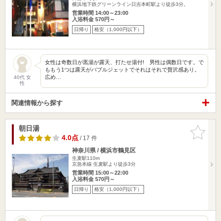
横浜地下鉄グリーンライン日吉本町駅より徒歩3分。
営業時間 14:00～23:00
入浴料金 570円～
日帰り
格安（1,000円以下）
女性は奇数日が黒湯が露天、打たせ湯付! 男性は偶数日です。で
ももう1つは露天がバブルジェットでそれはそれで贅沢感あり。
広め…
40代 女
性
関連情報から探す
朝日湯
お気に入
りに追加
4.0点
/ 17 件
神奈川県 / 横浜市鶴見区
生麦駅110m
京急本線 生麦駅より徒歩3分
営業時間 15:00～22:00
入浴料金 570円～
日帰り
格安（1,000円以下）