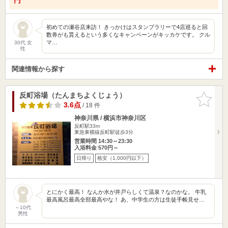
初めての瀬谷店来訪！ きっかけはスタンプラリーで4店巡ると回
数券がも貰えるという多くなキャンペーンがキッカケです。 クル
マ…
30代 女
性
関連情報から探す
反町浴場（たんまちよくじょう）
お気に入
りに追加
3.6点
/ 18 件
神奈川県 / 横浜市神奈川区
反町駅33m
東急東横線反町駅徒歩3分
営業時間 14:30～23:30
入浴料金 570円～
日帰り
格安（1,000円以下）
とにかく最高！ なんか水が井戸らしくて温泉？なのかな。 牛乳
最高風呂最高全部最高やな！ あ、中学生の方は生徒手帳見せ…
～10代
男性