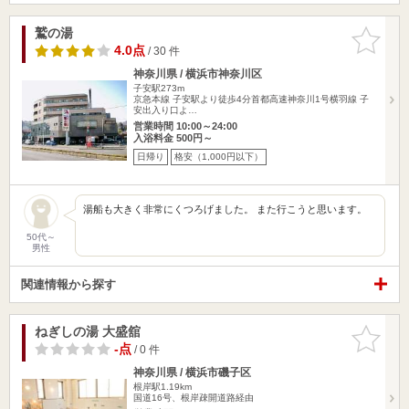
鷲の湯
お気に入
りに追加
4.0点
/ 30 件
神奈川県 / 横浜市神奈川区
子安駅273m
京急本線 子安駅より徒歩4分首都高速神奈川1号横羽線 子
安出入り口よ…
営業時間 10:00～24:00
入浴料金 500円～
日帰り
格安（1,000円以下）
湯船も大きく非常にくつろげました。 また行こうと思います。
50代～
男性
関連情報から探す
ねぎしの湯 大盛舘
お気に入
りに追加
-点
/ 0 件
神奈川県 / 横浜市磯子区
根岸駅1.19km
国道16号、根岸疎開道路経由