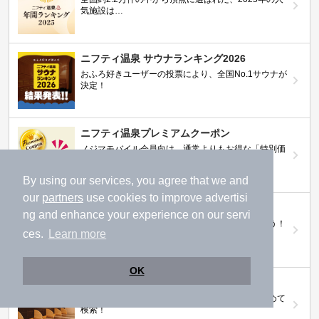
気施設は…
ニフティ温泉 サウナランキング2026
おふろ好きユーザーの投票により、全国No.1サウナが
決定！
ニフティ温泉プレミアムクーポン
ノジマモバイル会員向け 通常よりもお得な「特別価
格」で人気の温泉を満喫できる！
By using our services, you agree that we and
our
partners
use cookies to improve advertisi
【ニフティ温泉 百名湯2026】
ng and enhance your experience on our servi
行ってみたい施設に投票してプレゼントを当てよう！
ces.
Learn more
（全10回開催 / 合計260名様）
OK
岩盤浴特集
日本全国の岩盤浴情報だけをピックアップ。まとめて
検索！