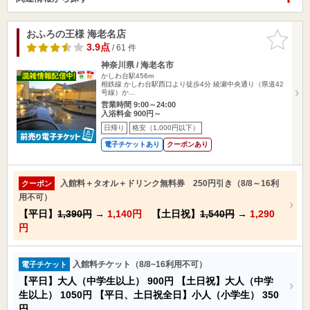
おふろの王様 海老名店
お気に入
りに追加
3.9点
/ 61 件
神奈川県 / 海老名市
かしわ台駅456m
相鉄線 かしわ台駅西口より徒歩4分 綾瀬中央通り（県道42
号線）か…
営業時間 9:00～24:00
入浴料金 900円～
日帰り
格安（1,000円以下）
電子チケットあり
クーポンあり
入館料＋タオル＋ドリンク無料券 250円引き（8/8～16利
クーポン
用不可）
【平日】
1,390円
→
1,140円
【土日祝】
1,540円
→
1,290
円
入館料チケット（8/8~16利用不可）
電子チケット
【平日】大人（中学生以上）
900円
【土日祝】大人（中学
生以上）
1050円
【平日、土日祝全日】小人（小学生）
350
円