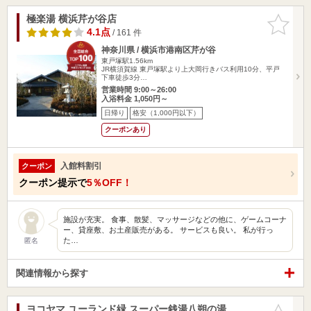
極楽湯 横浜芹が谷店
お気に入
りに追加
4.1点
/ 161 件
神奈川県 / 横浜市港南区芹が谷
東戸塚駅1.56km
JR横須賀線 東戸塚駅より上大岡行きバス利用10分、平戸
下車徒歩3分…
営業時間 9:00～26:00
入浴料金 1,050円～
日帰り
格安（1,000円以下）
クーポンあり
入館料割引
クーポン
クーポン提示で
5％OFF！
施設が充実。 食事、散髪、マッサージなどの他に、ゲームコーナ
ー、貸座敷、お土産販売がある。 サービスも良い。 私が行っ
た…
匿名
関連情報から探す
ヨコヤマ ユーランド緑 スーパー銭湯八朔の湯
お気に入