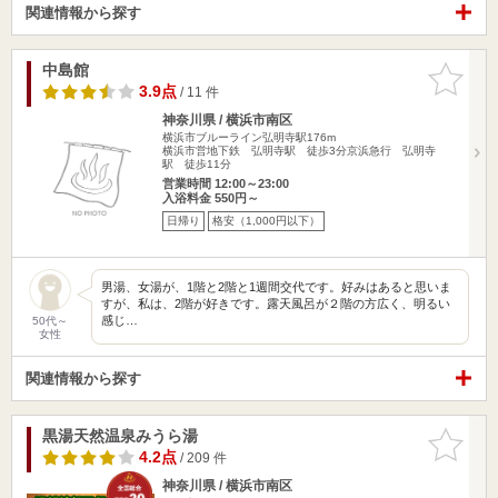
関連情報から探す
中島館
お気に入
りに追加
3.9点
/ 11 件
神奈川県 / 横浜市南区
横浜市ブルーライン弘明寺駅176m
横浜市営地下鉄 弘明寺駅 徒歩3分京浜急行 弘明寺
駅 徒歩11分
営業時間 12:00～23:00
入浴料金 550円～
日帰り
格安（1,000円以下）
男湯、女湯が、1階と2階と1週間交代です。好みはあると思いま
すが、私は、2階が好きです。露天風呂が２階の方広く、明るい
感じ…
50代～
女性
関連情報から探す
黒湯天然温泉みうら湯
お気に入
りに追加
4.2点
/ 209 件
神奈川県 / 横浜市南区