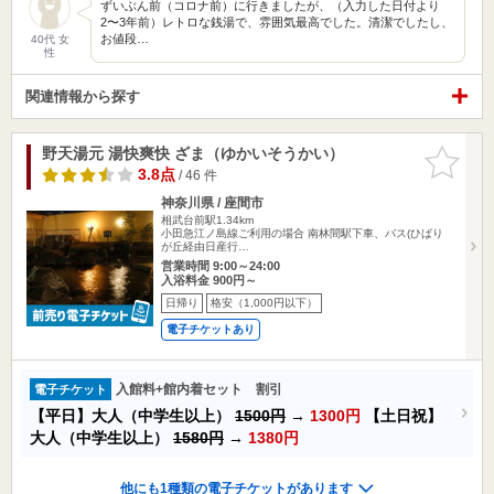
ずいぶん前（コロナ前）に行きましたが、（入力した日付より
2〜3年前）レトロな銭湯で、雰囲気最高でした。清潔でしたし、
お値段…
40代 女
性
関連情報から探す
野天湯元 湯快爽快 ざま（ゆかいそうかい）
お気に入
りに追加
3.8点
/ 46 件
神奈川県 / 座間市
相武台前駅1.34km
小田急江ノ島線ご利用の場合 南林間駅下車、バス(ひばり
が丘経由日産行…
営業時間 9:00～24:00
入浴料金 900円～
日帰り
格安（1,000円以下）
電子チケットあり
入館料+館内着セット 割引
電子チケット
【平日】大人（中学生以上）
1500円
→
1300円
【土日祝】
大人（中学生以上）
1580円
→
1380円
他にも1種類の電子チケットがあります