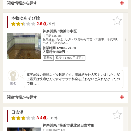
関連情報から探す
本牧ゆあそび館
お気に入
りに追加
2.9点
/ 9 件
神奈川県 / 横浜市中区
山手駅1.03km
根岸線石川駅より元町バス停から市営バス乗車、千代崎町
バス停下車徒歩2…
営業時間 12:00～24:30
入浴料金 550円～
日帰り
格安（1,000円以下）
充実施設の綺麗なビル銭湯です。場所柄か外人客もいました。屋
上露天は快適なんですがサウナ料金を払わないと入れなかったの
で損し…
匿名
関連情報から探す
日吉湯
お気に入
りに追加
3.4点
/ 16 件
神奈川県 / 横浜市港北区日吉本町
日吉本町駅214m