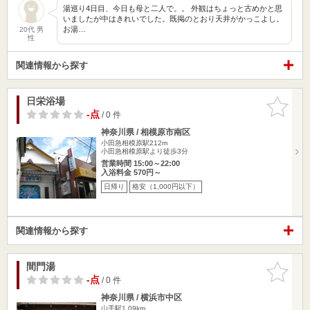
湯巡り4日目、今日も母と二人で。。 外観はちょっと古めかと思
いましたが中はきれいでした。既掲のとおり天井がかっこよし。
お湯…
20代 男
性
関連情報から探す
日栄浴場
お気に入
りに追加
-点
/ 0 件
神奈川県 / 相模原市南区
小田急相模原駅212m
小田急相模原駅より徒歩3分
営業時間 15:00～22:00
入浴料金 570円～
日帰り
格安（1,000円以下）
関連情報から探す
間門湯
お気に入
りに追加
-点
/ 0 件
神奈川県 / 横浜市中区
山手駅1.09km