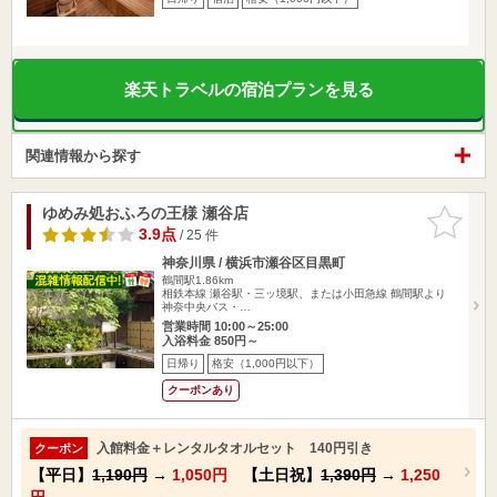
楽天トラベルの宿泊プランを見る
関連情報から探す
ゆめみ処おふろの王様 瀬谷店
お気に入
りに追加
3.9点
/ 25 件
神奈川県 / 横浜市瀬谷区目黒町
鶴間駅1.86km
相鉄本線 瀬谷駅・三ッ境駅、または小田急線 鶴間駅より
神奈中央バス・…
営業時間 10:00～25:00
入浴料金 850円～
日帰り
格安（1,000円以下）
クーポンあり
入館料金＋レンタルタオルセット 140円引き
クーポン
【平日】
1,190円
→
1,050円
【土日祝】
1,390円
→
1,250
円