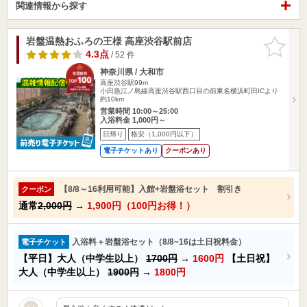
関連情報から探す
岩盤温熱おふろの王様 高座渋谷駅前店
お気に入
りに追加
4.3点
/ 52 件
神奈川県 / 大和市
高座渋谷駅99m
小田急江ノ島線高座渋谷駅西口目の前東名横浜町田ICより
約10km
営業時間 10:00～25:00
入浴料金 1,000円～
日帰り
格安（1,000円以下）
電子チケットあり
クーポンあり
【8/8～16利用可能】入館+岩盤浴セット 割引き
クーポン
通常
2,000円
→
1,900円（100円お得！）
入浴料＋岩盤浴セット（8/8~16は土日祝料金）
電子チケット
【平日】大人（中学生以上）
1700円
→
1600円
【土日祝】
大人（中学生以上）
1900円
→
1800円