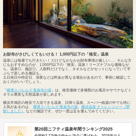
お財布がさびしくてもいける！ 1,000円以下の「格安」温泉
温泉には毎週でも行きたい！ だけどなかなかお財布事情が厳しい…。そんな方
にもおすすめなのが、1,000円以下の「格安」温泉！リーズナブルな価格なが
ら、温泉◎、施設◎。入館料だけでなく、タオルなどがセットになっていて手
ぶらで楽しめる施設も。
土日祝日や特定日、深夜などは料金が異なる場合があるので、事前に確認して
おくのがいいでしょう。
「
横濱スパヒルズ 竜泉寺の湯
」は、格安価格で多種類のお風呂やサウナなどミ
ネラル豊富な天然温泉が楽しめます。
横浜市旭区の格安で入浴できる温泉、日帰り温泉、スーパー銭湯の中でも特に
人気があるのは、
横濱スパヒルズ 竜泉寺の湯
、
横浜温泉 チャレンジャー（閉
館しました）
などの施設です。ぜひ一度は足を運んでみてください。
第20回ニフティ温泉年間ランキング2025
全国約2.2万件の中から頂点に選ばれた、2025年の人