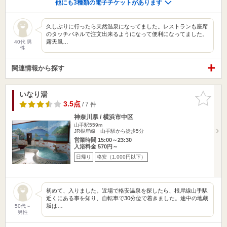
他にも3種類の電子チケットがあります
久しぶりに行ったら天然温泉になってました。レストランも座席
のタッチパネルで注文出来るようになって便利になってました。
露天風…
40代 男
性
関連情報から探す
いなり湯
お気に入
りに追加
3.5点
/ 7 件
神奈川県 / 横浜市中区
山手駅559m
JR根岸線 山手駅から徒歩5分
営業時間 15:00～23:30
入浴料金 570円～
日帰り
格安（1,000円以下）
初めて、入りました。近場で格安温泉を探したら、根岸線山手駅
近くにある事を知り、自転車で30分位で着きました。途中の地蔵
坂は…
50代～
男性