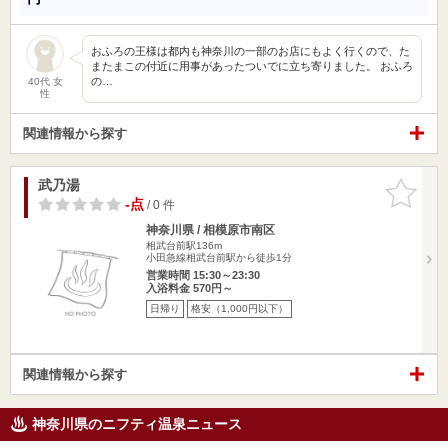
おふろの王様は都内も神奈川の一部のお店にもよく行くので、た
またまこの付近に用事があったついでに立ち寄りました。 おふろ
の…
40代 女
性
関連情報から探す
武乃湯
お気に入
りに追加
-点
/ 0 件
神奈川県 / 相模原市南区
相武台前駅136m
小田急線相武台前駅から徒歩1分
営業時間 15:30～23:30
入浴料金 570円～
日帰り
格安（1,000円以下）
関連情報から探す
神奈川県のニフティ温泉ニュース