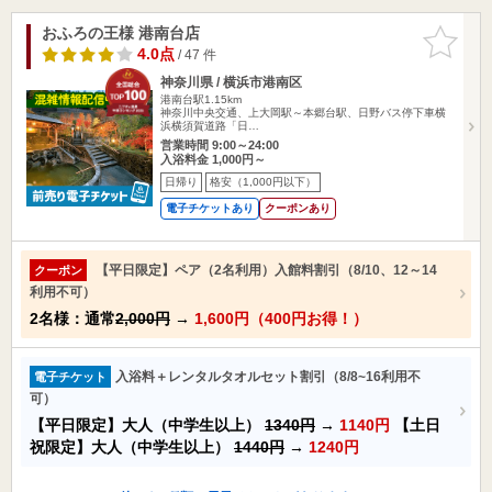
おふろの王様 港南台店
お気に入
りに追加
4.0点
/ 47 件
神奈川県 / 横浜市港南区
港南台駅1.15km
神奈川中央交通、上大岡駅～本郷台駅、日野バス停下車横
浜横須賀道路「日…
営業時間 9:00～24:00
入浴料金 1,000円～
日帰り
格安（1,000円以下）
電子チケットあり
クーポンあり
【平日限定】ペア（2名利用）入館料割引（8/10、12～14
クーポン
利用不可）
2名様：通常
2,000円
→
1,600円（400円お得！）
入浴料＋レンタルタオルセット割引（8/8~16利用不
電子チケット
可）
【平日限定】大人（中学生以上）
1340円
→
1140円
【土日
祝限定】大人（中学生以上）
1440円
→
1240円