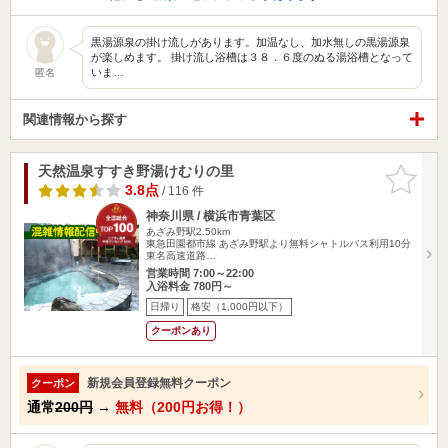
黒湯源泉の掛け流しがあります。加温なし、加水無しの黒湯源泉
が楽しめます。 掛け流し浴槽は３８．６度のぬる湯浴槽となって
いま…
匿名
関連情報から探す
天然温泉すすき野湯けむりの里
お気に入
りに追加
3.8点
/ 116 件
神奈川県 / 横浜市青葉区
あざみ野駅2.50km
東急田園都市線 あざみ野駅より無料シャトルバス利用10分
東名高速道路…
営業時間 7:00～22:00
入浴料金 780円～
日帰り
格安（1,000円以下）
クーポンあり
新規会員登録無料クーポン
クーポン
通常
200円
→
無料（200円お得！）