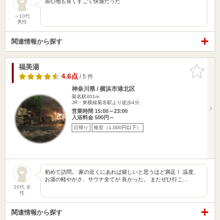
居心地も良くすごく快適だった
～10代
男性
関連情報から探す
福美湯
お気に入
りに追加
4.6点
/ 5 件
神奈川県 / 横浜市港北区
菊名駅401m
JR・東横線菊名駅より徒歩4分
営業時間 15:00～23:00
入浴料金 500円～
日帰り
格安（1,000円以下）
初めて訪問。 家の近くにあれば嬉しいと思うほど満足！ 温度、
お湯の軽やかさ、サウナ全てが 良かった。 またぜひ行こ…
20代 女
性
関連情報から探す