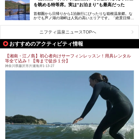
「ザ・プリンス 箱根芦ノ湖」は、その中でもフラッグシッ
を眺める特等席。実は“お泊まり”も最高だった
プ（旗艦）に位置づけられる特別なホテルです。
そこで今回は、神奈川県内の人気施設26選を「安さ」「岩
盤浴・漫画の充実度」「景色の良さ」「高級感」「深夜営
首都圏から日帰りから1泊旅行にぴったりな箱根温泉郷。な
昭和の日本を代表する建築家の一人、村野藤吾が芦ノ湖の畔
業」「駅近」など、目的別に厳選して紹介します。
かでも芦ノ湖の湖畔は人気の高いエリアです。「絶景日帰り
に建てた桃源郷のようなホテルがここ。自家源泉の温泉や、
今の気分にぴったりの施設を見つけて、最高のリフレッシュ
温泉 龍宮殿本館」は、露天風呂から芦ノ湖と富士山の両方
こだわりぬいた食もあわせて、このホテルの魅力をレポート
時間を過ごす参考にしていただけますと幸いです。
が楽しめるまさに眺望自慢の日帰り温泉。
します。
ニフティ温泉ニュースTOPへ
そしてここは全24室の「箱根 芦ノ湖畔蛸川温泉 龍宮殿」と
───
して宿泊もできます。宿泊者は「龍宮殿本館」の営業時間に
提供元：株式会社西武・プリンスホテルズワールドワイド
おすすめのアクティビティ情報
加えて、朝6時からの宿泊者専用時間帯にも「龍宮殿本館」
【PR】
のお風呂が利用できます。
この記事はザ・プリンス 箱根芦ノ湖のPR記事です。
【湘南・江ノ島】初心者向けサーフィンレッスン！用具レンタル
今回は日帰り温泉としての「絶景日帰り温泉 龍宮殿本館
等全て込み！【海まで徒歩１分】
（以下、龍宮殿本館）」と、旅館としての「箱根 芦ノ湖畔
蛸川温泉 龍宮殿（以下、龍宮殿）」の両方の魅力をたっぷ
神奈川県藤沢市片瀬海岸1-13-27
りお伝えします！
ここは箱根神社、九頭龍神社、白龍神社、箱根元宮と箱根の
4つの神社に囲まれたパワースポットです。
───
提供元：株式会社西武・プリンスホテルズワールドワイド
【PR】
この記事は箱根 芦ノ湖畔蛸川温泉 龍宮殿のPR記事です。