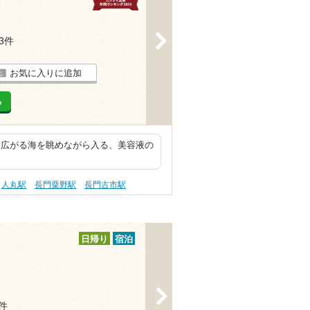
>
23件
お気に入りに追加
る
に広がる海を眺めながら入る、美容液の
人丸駅
長門粟野駅
長門古市駅
日帰り
宿泊
>
3件