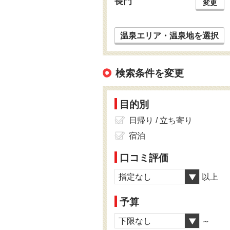
長門
変更
温泉エリア・温泉地を選択
検索条件を変更
目的別
日帰り / 立ち寄り
宿泊
口コミ評価
指定なし
以上
予算
下限なし
～