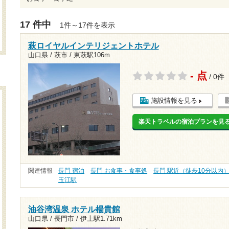
17 件中
1件～17件を表示
萩ロイヤルインテリジェントホテル
山口県 / 萩市 /
東萩駅106m
- 点
/ 0件
施設情報を見る
楽天トラベルの宿泊プランを見
関連情報
長門 宿泊
長門 お食事・食事処
長門 駅近（徒歩10分以内
玉江駅
油谷湾温泉 ホテル楊貴館
山口県 / 長門市 /
伊上駅1.71km