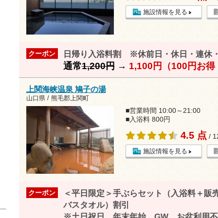
施設情報を見る
日帰り入浴料割 ※休前日・休日・連休
クーポン
通常
1,200円
→
1,100円（100円お
上関海峡温泉 鳩子の湯
山口県 / 熊毛郡上関町
■営業時間 10:00～21:00
■入浴料 800円
4.5 点
/ 
施設情報を見る
＜平日限定＞手ぶらセット（入浴料＋販
クーポン
バスタオル）割引
※土日祝日、年末年始、GW お盆利用不