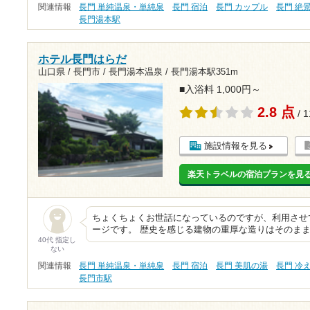
関連情報
長門 単純温泉・単純泉
長門 宿泊
長門 カップル
長門 絶
長門湯本駅
ホテル長門はらだ
山口県 / 長門市 / 長門湯本温泉 /
長門湯本駅351m
■入浴料 1,000円～
2.8 点
/ 
施設情報を見る
楽天トラベルの宿泊プランを見
ちょくちょくお世話になっているのですが、利用させ
ージです。 歴史を感じる建物の重厚な造りはそのま
40代 指定し
ない
関連情報
長門 単純温泉・単純泉
長門 宿泊
長門 美肌の湯
長門 冷
長門市駅