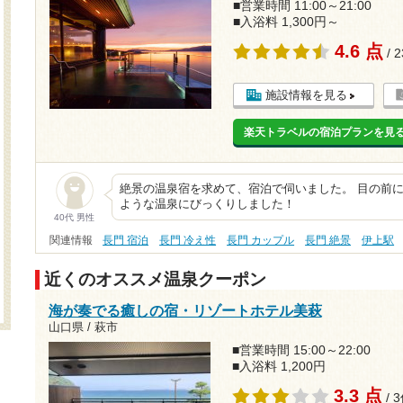
■営業時間 11:00～21:00
■入浴料 1,300円～
4.6 点
/ 
施設情報を見る
楽天トラベルの宿泊プランを見
絶景の温泉宿を求めて、宿泊で伺いました。 目の前
ような温泉にびっくりしました！
40代 男性
関連情報
長門 宿泊
長門 冷え性
長門 カップル
長門 絶景
伊上駅
近くのオススメ温泉クーポン
海が奏でる癒しの宿・リゾートホテル美萩
山口県 / 萩市
■営業時間 15:00～22:00
■入浴料 1,200円
3.3 点
/ 