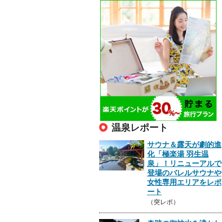
温泉レポート
サウナ＆露天が劇的進
化「極楽湯 羽生温
泉」！リニューアルで
登場のバレルサウナや
女性専用エリアをレポ
ート
（突レポ）