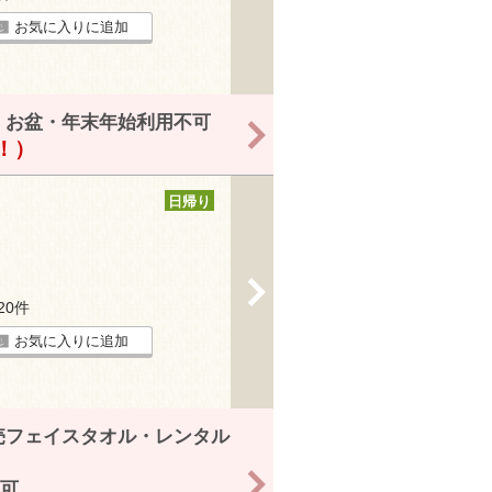
お気に入りに追加
・お盆・年末年始利用不可
>
得！）
日帰り
>
120件
お気に入りに追加
売フェイスタオル・レンタル
>
可