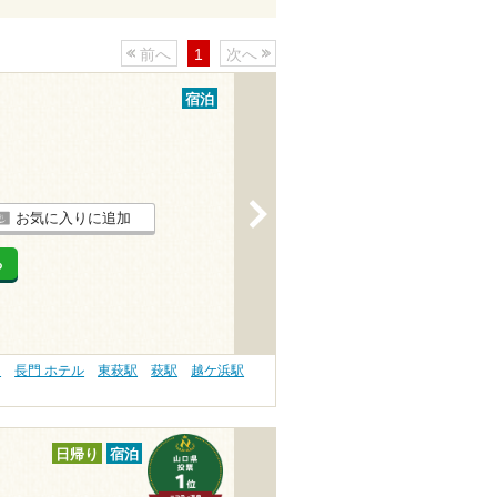
前へ
1
次へ
宿泊
>
お気に入りに追加
る
）
長門 ホテル
東萩駅
萩駅
越ケ浜駅
日帰り
宿泊