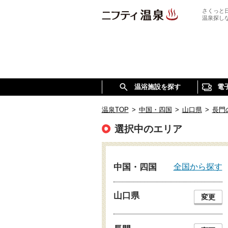
さくっと
温泉探し
温浴施設を探す
電
温泉TOP
>
中国・四国
>
山口県
>
長門
選択中のエリア
全国から探す
中国・四国
山口県
変更