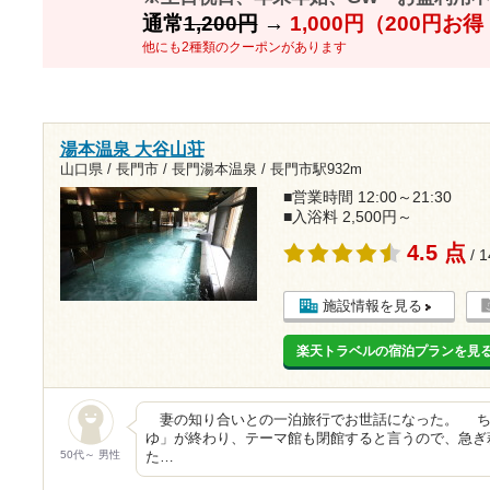
通常
1,200円
→
1,000円（200円お
他にも2種類のクーポンがあります
湯本温泉 大谷山荘
山口県 / 長門市 / 長門湯本温泉 /
長門市駅932m
■営業時間 12:00～21:30
■入浴料 2,500円～
4.5 点
/ 
施設情報を見る
楽天トラベルの宿泊プランを見
妻の知り合いとの一泊旅行でお世話になった。 ち
ゆ」が終わり、テーマ館も閉館すると言うので、急ぎ
50代～ 男性
た…