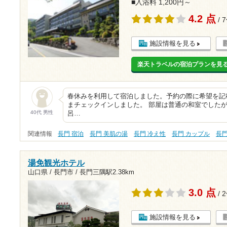
■入浴料 1,200円～
4.2 点
/ 
施設情報を見る
楽天トラベルの宿泊プランを見
春休みを利用して宿泊しました。予約の際に希望を記
まチェックインしました。 部屋は普通の和室でしたが
40代 男性
呂…
関連情報
長門 宿泊
長門 美肌の湯
長門 冷え性
長門 カップル
長
湯免観光ホテル
山口県 / 長門市 /
長門三隅駅2.38km
3.0 点
/ 
施設情報を見る