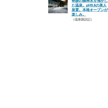
奇跡の御神水を沸かし
た温泉。pH9.6の美人
泉質。本格オープンが
楽しみ。
（温泉探訪記）