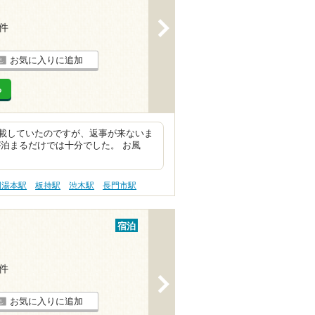
>
7件
お気に入りに追加
る
載していたのですが、返事が来ないま
泊まるだけでは十分でした。 お風
門湯本駅
板持駅
渋木駅
長門市駅
宿泊
2件
>
お気に入りに追加