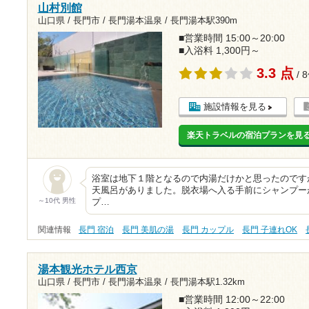
山村別館
山口県 / 長門市 / 長門湯本温泉 /
長門湯本駅390m
■営業時間 15:00～20:00
■入浴料 1,300円～
3.3 点
/ 
施設情報を見る
楽天トラベルの宿泊プランを見
浴室は地下１階となるので内湯だけかと思ったのです
天風呂がありました。脱衣場へ入る手前にシャンプー
～10代 男性
プ…
関連情報
長門 宿泊
長門 美肌の湯
長門 カップル
長門 子連れOK
湯本観光ホテル西京
山口県 / 長門市 / 長門湯本温泉 /
長門湯本駅1.32km
■営業時間 12:00～22:00