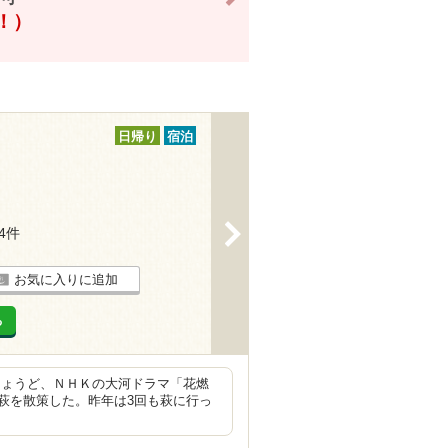
得！）
日帰り
宿泊
>
14件
お気に入りに追加
る
ょうど、ＮＨＫの大河ドラマ「花燃
萩を散策した。昨年は3回も萩に行っ