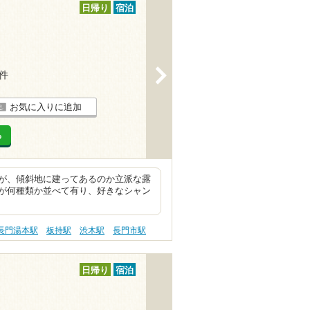
日帰り
宿泊
>
8件
お気に入りに追加
る
が、傾斜地に建ってあるのか立派な露
が何種類か並べて有り、好きなシャン
長門湯本駅
板持駅
渋木駅
長門市駅
日帰り
宿泊