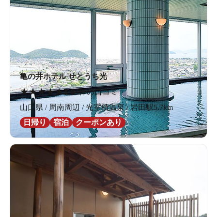
亀の井ホテル せとうち光
★
★
★
★
★
3.8
4件の口コミ
山口県 / 周南周辺 / 光室積温泉 / 岩田駅5.7km
日帰り
宿泊
クーポンあり