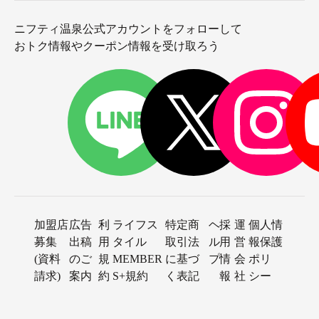
ニフティ温泉公式アカウントをフォローして
おトク情報やクーポン情報を受け取ろう
加盟店
広告
利
ライフス
特定商
ヘ
採
運
個人情
募集
出稿
用
タイル
取引法
ル
用
営
報保護
(資料
のご
規
MEMBER
に基づ
プ
情
会
ポリ
請求)
案内
約
S+規約
く表記
報
社
シー