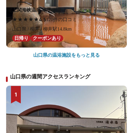
上関海峡温泉 鳩子の湯
★
★
★
★
★
4.5
120件の口コミ
山口県 / 柳井 / 柳井駅14.8km
日帰り
クーポンあり
山口県の
温浴施設をもっと見る
山口県の週間アクセスランキング
1