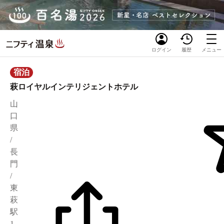
ログイン
履歴
メニュー
宿泊
萩ロイヤルインテリジェントホテル
山
口
県
/
長
門
/
東
萩
駅
1