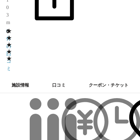
0
3
m
★
0
0
★
件
★
の
★
口
★
コ
ミ
施設情報
口コミ
クーポン・チケット