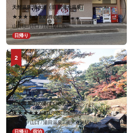
天然温泉 清水湯（旧 新清水温泉）
★
★
★
★
★
3.8
5件の口コミ
山口県 / 山口 / 山口駅1.3km
日帰り
2
山水園 翠山の湯(すいざんのゆ）
★
★
★
★
★
4.3
41件の口コミ
山口県 / 山口 / 湯田温泉 / 湯田温泉駅1.2km
日帰り
宿泊