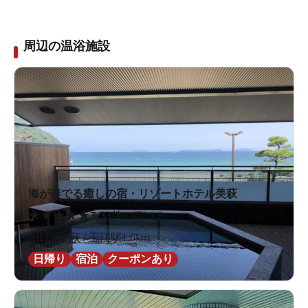
周辺の温浴施設
海が奏でる癒しの宿・リゾートホテル美萩
★
★
★
★
★
3.3
3件の口コミ
山口県 / 萩 / 玉江駅1.6km
日帰り
宿泊
クーポンあり