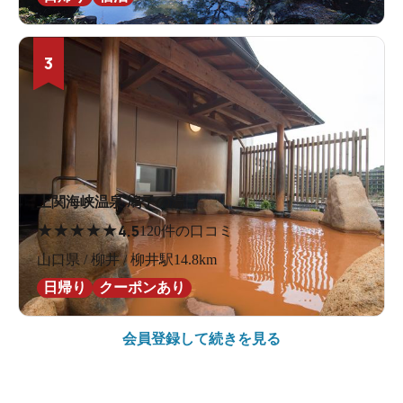
3
上関海峡温泉 鳩子の湯
★
★
★
★
★
4.5
120件の口コミ
山口県 / 柳井 / 柳井駅14.8km
日帰り
クーポンあり
会員登録して続きを見る