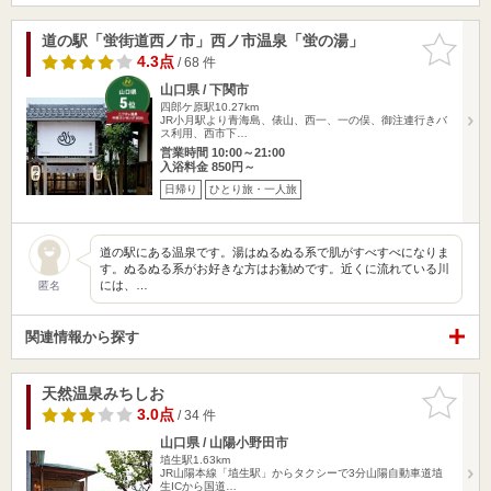
道の駅「蛍街道西ノ市」西ノ市温泉「蛍の湯」
お気に入
りに追加
4.3点
/ 68 件
山口県 / 下関市
四郎ケ原駅10.27km
JR小月駅より青海島、俵山、西一、一の俣、御注連行きバ
ス利用、西市下…
営業時間 10:00～21:00
入浴料金 850円～
日帰り
ひとり旅・一人旅
道の駅にある温泉です。湯はぬるぬる系で肌がすべすべになりま
す。ぬるぬる系がお好きな方はお勧めです。近くに流れている川
には、…
匿名
関連情報から探す
天然温泉みちしお
お気に入
りに追加
3.0点
/ 34 件
山口県 / 山陽小野田市
埴生駅1.63km
JR山陽本線「埴生駅」からタクシーで3分山陽自動車道埴
生ICから国道…