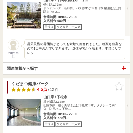
幡生駅1.76km
サンデンバス「新椋野」バス停すぐJR西日本 幡生(はたぶ)
駅より約2…
営業時間 10:00～23:00
入浴料金 980円～
日帰り
ひとり旅・一人旅
露天風呂の雰囲気がとっても素敵で癒されました。種類も豊富な
ので1日中のんびりできます。 身体が芯から温まり、本当にリフ
レッ…
20代 男
性
関連情報から探す
くだまつ健康パーク
お気に入
りに追加
4.5点
/ 12 件
山口県 / 下松市
櫛ケ浜駅2.18km
山陽本線、櫛ヶ浜駅または下松駅下車、タクシーで約5
分。防長バス 下松…
営業時間 10:30～22:00
入浴料金 770円～
日帰り
ひとり旅・一人旅