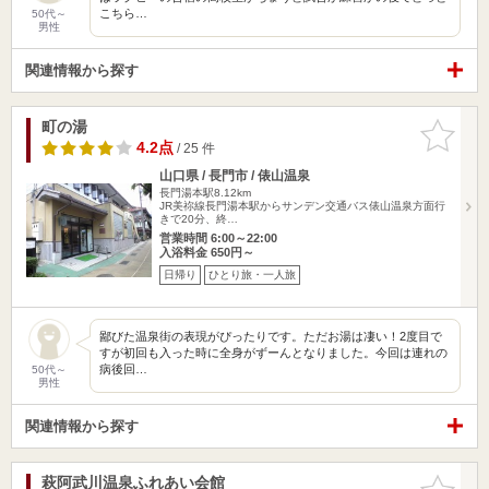
こちら…
50代～
男性
関連情報から探す
町の湯
お気に入
りに追加
4.2点
/ 25 件
山口県 / 長門市 / 俵山温泉
長門湯本駅8.12km
JR美祢線長門湯本駅からサンデン交通バス俵山温泉方面行
きで20分、終…
営業時間 6:00～22:00
入浴料金 650円～
日帰り
ひとり旅・一人旅
鄙びた温泉街の表現がぴったりです。ただお湯は凄い！2度目で
すが初回も入った時に全身がずーんとなりました。今回は連れの
病後回…
50代～
男性
関連情報から探す
萩阿武川温泉ふれあい会館
お気に入