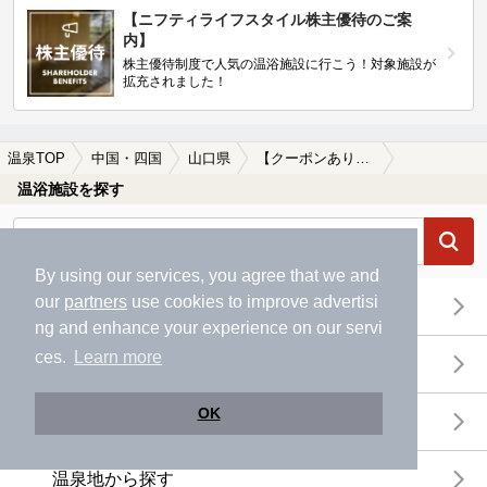
【ニフティライフスタイル株主優待のご案
内】
株主優待制度で人気の温浴施設に行こう！対象施設が
拡充されました！
温泉TOP
中国・四国
山口県
【クーポンあり】一人旅におすすめの山口県の温泉、日帰り温泉、スーパー銭湯おすすめ
温浴施設を探す
By using our services, you agree that we and
our
partners
use cookies to improve advertisi
エリアから探す
ng and enhance your experience on our servi
ces.
Learn more
地図から探す
OK
特徴から探す
温泉地から探す