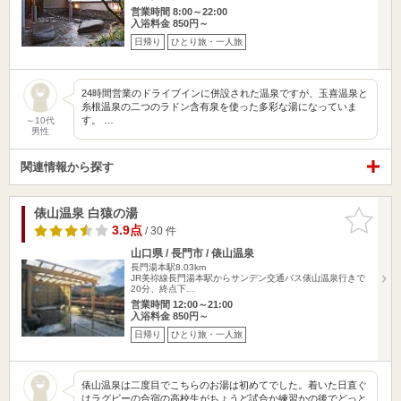
営業時間 8:00～22:00
入浴料金 850円～
日帰り
ひとり旅・一人旅
24時間営業のドライブインに併設された温泉ですが、玉喜温泉と
糸根温泉の二つのラドン含有泉を使った多彩な湯になっていま
す。 …
～10代
男性
関連情報から探す
俵山温泉 白猿の湯
お気に入
りに追加
3.9点
/ 30 件
山口県 / 長門市 / 俵山温泉
長門湯本駅8.03km
JR美祢線長門湯本駅からサンデン交通バス俵山温泉行きで
20分、終点下…
営業時間 12:00～21:00
入浴料金 850円～
日帰り
ひとり旅・一人旅
俵山温泉は二度目でこちらのお湯は初めてでした。着いた日直ぐ
はラグビーの合宿の高校生がちょうど試合か練習かの後でどっと