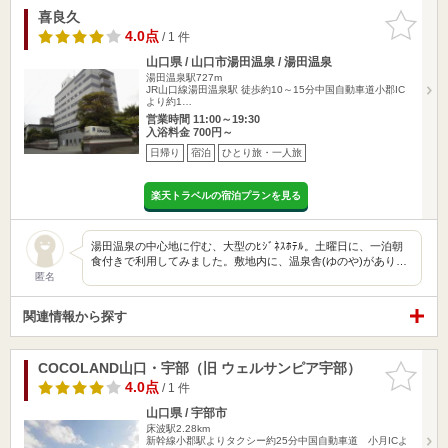
喜良久
お気に入
りに追加
4.0点
/ 1 件
山口県 / 山口市湯田温泉 / 湯田温泉
湯田温泉駅727m
JR山口線湯田温泉駅 徒歩約10～15分中国自動車道小郡IC
より約1…
営業時間 11:00～19:30
入浴料金 700円～
日帰り
宿泊
ひとり旅・一人旅
楽天トラベルの宿泊プランを見る
湯田温泉の中心地に佇む、大型のﾋｼﾞﾈｽﾎﾃﾙ。土曜日に、一泊朝
食付きで利用してみました。敷地内に、温泉舎(ゆのや)があり…
匿名
関連情報から探す
COCOLAND山口・宇部（旧 ウェルサンピア宇部）
お気に入
りに追加
4.0点
/ 1 件
山口県 / 宇部市
床波駅2.28km
新幹線小郡駅よりタクシー約25分中国自動車道 小月ICよ