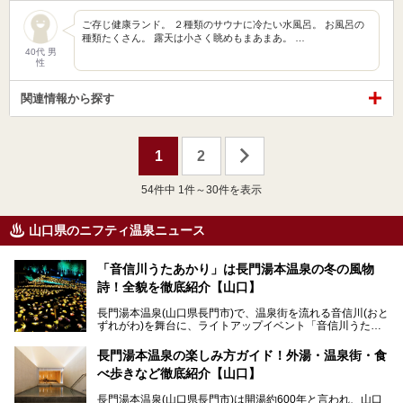
ご存じ健康ランド。 ２種類のサウナに冷たい水風呂。 お風呂の
種類たくさん。 露天は小さく眺めもまあまあ。 …
40代 男
性
関連情報から探す
1
2
54
件中 1件～30件を表示
山口県のニフティ温泉ニュース
「音信川うたあかり」は長門湯本温泉の冬の風物
詩！全貌を徹底紹介【山口】
長門湯本温泉(山口県長門市)で、温泉街を流れる音信川(おと
ずれがわ)を舞台に、ライトアップイベント「音信川うたあ
かり」が開催されています。2024年の期間は、1月26日(金)
～3月3日(日)。詩のナレーションや音楽に合わせた幻想的な
長門湯本温泉の楽しみ方ガイド！外湯・温泉街・食
光の演出や、地元児童生徒が製作した作品などを設置。温泉
べ歩きなど徹底紹介【山口】
街を一段と輝かせてくれます。
長門湯本温泉(山口県長門市)は開湯約600年と言われ、山口
今回は筆者自ら「音信川うたあかり2024」を体験し、その