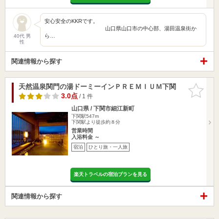
安心安全のKKRです。
山口県山口市の中心部、湯田温泉街か
ら…
40代 男
性
関連情報から探す
天然温泉関門の湯ドーミーインＰＲＥＭＩＵＭ下関
お気に入
りに追加
3.0点
/ 1 件
山口県 / 下関市細江新町
下関駅547m
下関駅より徒歩約８分
営業時間
入浴料金 ～
宿泊
ひとり旅・一人旅
楽天トラベルの宿泊プランを見る
関連情報から探す