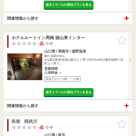
楽天トラベルの宿泊プランを見る
関連情報から探す
ホテルルートイン周南 徳山東インター
お気に入
りに追加
-点
/ 0 件
山口県 / 周南市 / 湯野温泉
櫛ケ浜駅659m
●山陽自動車道徳山東ICより車で約5分●JR山陽本線櫛ケ浜
駅より車で…
営業時間
入浴料金 ～
宿泊
ひとり旅・一人旅
楽天トラベルの宿泊プランを見る
関連情報から探す
民宿 阿武川
お気に入
りに追加
-点
/ 0 件
山口県 / 萩市