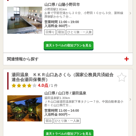
山口県 / 山陽小野田市
小野田駅2.81km
お車で宇部空港から２０分、小野田ＩＣから３分、新幹線
厚狭駅かから７分…
営業時間 11:00～19:00
入浴料金 860円～
日帰り
宿泊
ひとり旅・一人旅
楽天トラベルの宿泊プランを見る
関連情報から探す
湯田温泉 ＫＫＲ山口あさくら（国家公務員共済組合
お気に入
連合会湯田保養所）
りに追加
4.0点
/ 1 件
山口県 / 山口市 / 湯田温泉
湯田温泉駅1.30km
ＪＲ山口線湯田温泉駅下車タクシー７分。中国自動車道小
郡ＩＣ山口県庁方…
営業時間 11:00～14:00
入浴料金 800円～
宿泊
ひとり旅・一人旅
楽天トラベルの宿泊プランを見る