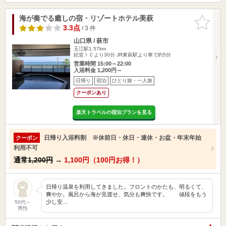
海が奏でる癒しの宿・リゾートホテル美萩
お気に入
りに追加
3.3点
/ 3 件
山口県 / 萩市
玉江駅1.57km
絵堂ＩＣより30分 JR東萩駅より車で約5分
営業時間 15:00～22:00
入浴料金 1,200円～
日帰り
宿泊
ひとり旅・一人旅
クーポンあり
楽天トラベルの宿泊プランを見る
日帰り入浴料割 ※休前日・休日・連休・お盆・年末年始
クーポン
利用不可
通常
1,200円
→
1,100円（100円お得！）
日帰り温泉を利用してきました。フロントのかたも、明るくて、
爽やか。風呂から海が見渡せ、気分も爽快です。 値段をもう
少し安…
50代～
男性