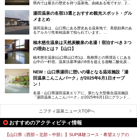
県内では最古の歴史を持つ温泉地。由緒ある地ですが、202
全貌を徹底紹介。また同時期に開催されている「湯道展in長
0年には温泉街自体がリノベーション。全く新しい温泉地に
門湯本温泉」も併せてご紹介します。
生まれ変わりました。
湯田温泉の名宿13選とおすすめ観光スポット・グル
メまとめ
今回は、外湯(日帰り入浴施設)である「恩湯」をはじめ、温
泉街をそぞろ歩きしながら、見所や食べ歩きスポットを徹底
湯田温泉は、山口県にある歴史ある温泉地で、美肌効果のあ
紹介。また、アクセスの注意点も併せてご紹介します！
るアルカリ性単純温泉で知られています。
湯田温泉では、瑠璃光寺五重塔などの観光スポット、「そば
柚木慈生温泉は天然炭酸泉の名湯！宿泊すべき３つ
寿司」などのグルメスポット、なかには「女将劇場」なんて
の理由とは？【山口】
一風変わった催しを実施している旅館もあり、観光を満喫で
きる場所がたくさんあります。
柚木慈生温泉(山口県山口市)は、島根県との県境近くにある
山中の一軒宿。温泉法基準値の8倍を超える遊離二酸化炭素
この記事では、湯田温泉の魅力を味わえる宿泊施設や日帰り
(炭酸)を含み、貴重な天然炭酸泉として多くの温泉ファンに
温泉、見どころ満載の観光・グルメスポットに加え、アクセ
親しまれています。
ス方法も紹介します！
NEW：山口県湯田に憩いの場となる温浴施設「湯
田温泉こんこんパーク」が2025年6月1日オープ
日帰り入浴も可能ですが、その真価を存分に満喫するならば
宿泊がベスト。今回は、知られざるその理由を詳細解説。温
ン！
泉ファンなら一度は行ってみたい炭酸泉の名湯を、存分にご
紹介します！
名湯・山口県湯田温泉エリアに、新たな大型複合温浴施設
「湯田温泉こんこんパーク」が2025年6月1日にグランドオ
ープンします！
総工費はなんと約42億円。温泉だけでなく、交流できる施
ニフティ温泉ニュースTOPへ
設として整備され、まさに“温泉のテーマパーク”のようなス
ポットです。今回は、その魅力を3つの注目ポイントに分け
おすすめのアクティビティ情報
てご紹介します。
【山口県（西部～北部～中部）】SUP体験コース・希望エリアの