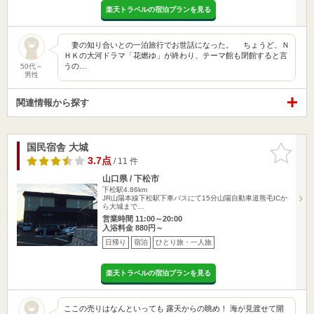
楽天トラベルの宿泊プランを見る
妻の知り合いとの一泊旅行でお世話になった。 ちょうど、Ｎ
ＨＫの大河ドラマ「花燃ゆ」が終わり、テーマ館も閉館すると言
うの…
50代～
男性
関連情報から探す
国民宿舎 大城
お気に入
りに追加
3.7点
/ 11 件
山口県 / 下松市
下松駅4.86km
JR山陽本線下松駅下車バスにて15分山陽自動車道熊毛ICか
ら大城まで…
営業時間 11:00～20:00
入浴料金 880円～
日帰り
宿泊
ひとり旅・一人旅
楽天トラベルの宿泊プランを見る
ここの売りはなんといっても 露天からの眺め！ 海が見渡せて開