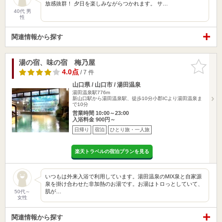
放感抜群！ 夕日を楽しみながらつかれます。 サ…
40代 男
性
関連情報から探す
湯の宿、味の宿 梅乃屋
お気に入
りに追加
4.0点
/ 7 件
山口県 / 山口市 / 湯田温泉
湯田温泉駅776m
新山口駅から湯田温泉駅、徒歩10分小郡ICより湯田温泉ま
で10分
営業時間 10:00～23:00
入浴料金 900円～
日帰り
宿泊
ひとり旅・一人旅
楽天トラベルの宿泊プランを見る
いつもは外来入浴で利用しています。湯田温泉のMIX泉と自家源
泉を掛け合わせた非加熱のお湯です。お湯はトロっとしていて、
肌が…
50代～
女性
関連情報から探す