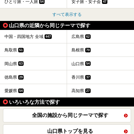
ひとり旅・一人旅
女子旅・女子会
54
47
すべて表示する
山口県の近隣から同じテーマで探す
中国・四国地方 全域
広島県
447
62
鳥取県
島根県
51
70
岡山県
山口県
63
54
徳島県
香川県
29
37
愛媛県
高知県
54
27
いろいろな方法で探す
全国の施設から同じテーマで探す
山口県トップを見る