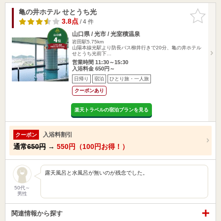
亀の井ホテル せとうち光
お気に入
りに追加
3.8点
/ 4 件
山口県 / 光市 / 光室積温泉
岩田駅5.75km
山陽本線光駅より防長バス柳井行きで20分、亀の井ホテル
せとうち光前下…
営業時間 11:30～15:30
入浴料金 650円～
日帰り
宿泊
ひとり旅・一人旅
クーポンあり
楽天トラベルの宿泊プランを見る
入浴料割引
クーポン
通常
650円
→
550円（100円お得！）
露天風呂と水風呂が無いのが残念でした。
50代～
男性
関連情報から探す