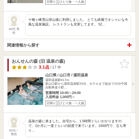
日帰り
ひとり旅・一人旅
十種ヶ峰雪山登山後に利用しました。 とても綺麗でオシャレな今
風な温泉施設。 レストランも充実してます。 52…
40代 男
性
関連情報から探す
おんせんの森 (旧 温泉の森)
お気に入
りに追加
3.1点
/ 17 件
山口県 / 山口市 / 湯田温泉
湯田温泉駅817m
新山口駅から湯田温泉駅20分、ホテルまで徒歩で10分中国
自動車道小郡…
営業時間 10:00～24:00
入浴料金 1,000円～
日帰り
ひとり旅・一人旅
温泉の森に来ました。自宅から、1.5時間ぐらいかかりますの
で、2か月に一度ぐらいの頻度で来ています。1000円で、立ち寄
り…
50代～
男性