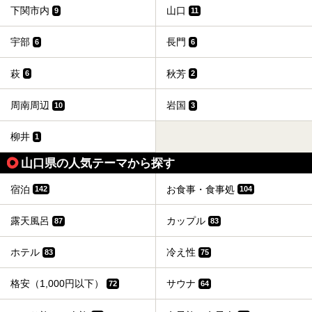
下関市内
山口
9
11
宇部
長門
6
6
萩
秋芳
6
2
周南周辺
岩国
10
3
柳井
1
山口県の人気テーマから探す
宿泊
お食事・食事処
142
104
露天風呂
カップル
87
83
ホテル
冷え性
83
75
格安（1,000円以下）
サウナ
72
64