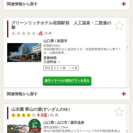
関連情報から探す
グリーンリッチホテル岩国駅前 人工温泉・二股湯の
お気に入
華
りに追加
-点
/ 0 件
山口県 / 岩国市
岩国駅264m
JR岩国駅西口から徒歩約２分・岩国錦帯橋空港から車で７
分・山陽自動車…
営業時間
入浴料金 ～
宿泊
ひとり旅・一人旅
楽天トラベルの宿泊プランを見る
関連情報から探す
山水園 翠山の湯(すいざんのゆ）
お気に入
りに追加
4.3点
/ 41 件
山口県 / 山口市 / 湯田温泉
湯田温泉駅1.25km
JR山口線湯田温泉駅よりタクシーにて5分中国自動車道山