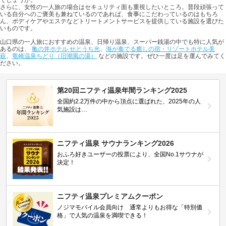
さらに、女性の一人旅の場合はセキュリティ面も重視したいところ。普段頑張って
いる自分へのご褒美も兼ねているのであれば、食事にこだわっているのはもちろ
ん、ボディケアやエステなどトリートメントサービスを提供している施設を選びた
いものです。
山口県の一人旅におすすめの温泉、日帰り温泉、スーパー銭湯の中でも特に人気が
あるのは、
亀の井ホテル せとうち光
、
海が奏でる癒しの宿・リゾートホテル美
萩
、
竜崎温泉ちどり（旧潮風の湯）
などの施設です。ぜひ一度は足を運んでみてく
ださい。
第20回ニフティ温泉年間ランキング2025
全国約2.2万件の中から頂点に選ばれた、2025年の人
気施設は…
ニフティ温泉 サウナランキング2026
おふろ好きユーザーの投票により、全国No.1サウナが
決定！
ニフティ温泉プレミアムクーポン
ノジマモバイル会員向け 通常よりもお得な「特別価
格」で人気の温泉を満喫できる！