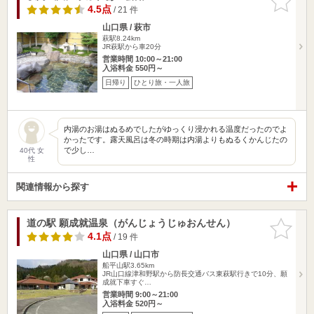
りに追加
4.5点
/ 21 件
山口県 / 萩市
萩駅8.24km
JR萩駅から車20分
営業時間 10:00～21:00
入浴料金 550円～
日帰り
ひとり旅・一人旅
内湯のお湯はぬるめでしたがゆっくり浸かれる温度だったのでよ
かったです。露天風呂は冬の時期は内湯よりもぬるくかんじたの
で少し…
40代 女
性
関連情報から探す
道の駅 願成就温泉（がんじょうじゅおんせん）
お気に入
りに追加
4.1点
/ 19 件
山口県 / 山口市
船平山駅3.65km
JR山口線津和野駅から防長交通バス東萩駅行きで10分、願
成就下車すぐ…
営業時間 9:00～21:00
入浴料金 520円～