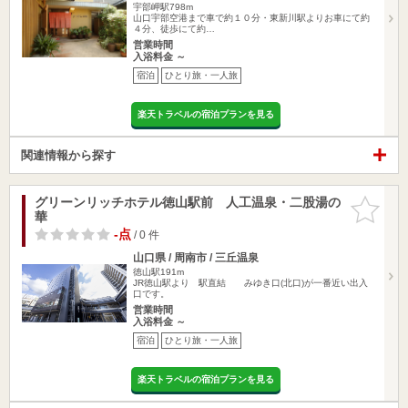
宇部岬駅798m
山口宇部空港まで車で約１０分・東新川駅よりお車にて約
４分、徒歩にて約…
営業時間
入浴料金 ～
宿泊
ひとり旅・一人旅
楽天トラベルの宿泊プランを見る
関連情報から探す
グリーンリッチホテル徳山駅前 人工温泉・二股湯の
お気に入
華
りに追加
-点
/ 0 件
山口県 / 周南市 / 三丘温泉
徳山駅191m
JR徳山駅より 駅直結 みゆき口(北口)が一番近い出入
口です。
営業時間
入浴料金 ～
宿泊
ひとり旅・一人旅
楽天トラベルの宿泊プランを見る