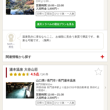
口ICより20…
営業時間 10:00～22:00
入浴料金 1,600円～
日帰り
宿泊
ひとり旅・一人旅
楽天トラベルの宿泊プランを見る
温泉気分に浸るならここ。 お値段に見合う泉質で満足です。 飲
泉も可能です。（無料）
50代～
男性
関連情報から探す
湯本温泉 大谷山荘
お気に入
りに追加
4.5点
/ 14 件
山口県 / 長門市 / 長門湯本温泉
長門市駅932m
JR美祢線 長門湯本駅より徒歩15分中国自動車道 美祢ICよ
り国道4…
営業時間 12:00～21:30
入浴料金 2,500円～
日帰り
宿泊
ひとり旅・一人旅