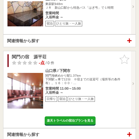
東萩駅948m
ＪＲ 新山口駅から特急バス「はぎ号」で１時間
営業時間
入浴料金 ～
宿泊
ひとり旅・一人旅
関連情報から探す
関門の宿 源平荘
お気に入
りに追加
-点
/ 0 件
山口県 / 下関市
関門海峡めかり駅1.37km
下関駅→車で12分 ※宿までの送迎可（場所等の条件
有）。１６：００・…
営業時間 11:00～15:00
入浴料金 ～
日帰り
宿泊
ひとり旅・一人旅
楽天トラベルの宿泊プランを見る
関連情報から探す