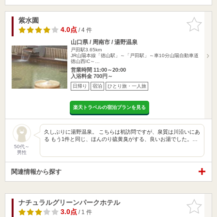
紫水園
お気に入
りに追加
4.0点
/ 4 件
山口県 / 周南市 / 湯野温泉
戸田駅3.65km
JR山陽本線「徳山駅」～「戸田駅」～車10分山陽自動車道
徳山西IC～…
営業時間 11:00～20:00
入浴料金 700円～
日帰り
宿泊
ひとり旅・一人旅
楽天トラベルの宿泊プランを見る
久しぶりに湯野温泉。 こちらは初訪問ですが、泉質は川沿いにあ
る もう1件と同じ、ほんのり硫黄臭がする、良いお湯でした。…
50代～
男性
関連情報から探す
ナチュラルグリーンパークホテル
お気に入
りに追加
3.0点
/ 1 件