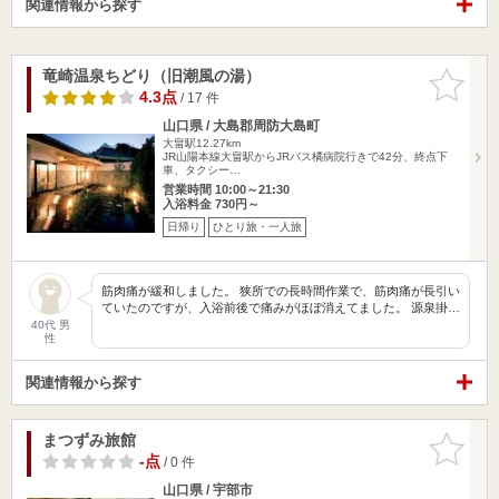
関連情報から探す
竜崎温泉ちどり（旧潮風の湯）
お気に入
りに追加
4.3点
/ 17 件
山口県 / 大島郡周防大島町
大畠駅12.27km
JR山陽本線大畠駅からJRバス橘病院行きで42分、終点下
車、タクシー…
営業時間 10:00～21:30
入浴料金 730円～
日帰り
ひとり旅・一人旅
筋肉痛が緩和しました。 狭所での長時間作業で、筋肉痛が長引い
ていたのですが、入浴前後で痛みがほぼ消えてました。 源泉掛…
40代 男
性
関連情報から探す
まつずみ旅館
お気に入
りに追加
-点
/ 0 件
山口県 / 宇部市