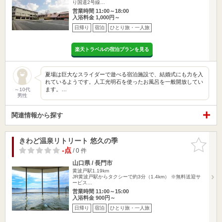
り国道2号線…
営業時間 11:00～18:00
入浴料金 1,000円～
日帰り
宿泊
ひとり旅・一人旅
楽天トラベルの宿泊プランを見る
夏場は巨大なスライダーで遊べる宿泊施設で、結婚式にも力を入
れているようです。人工光明石を使ったお風呂を一般開放してい
ます。…
～10代
男性
関連情報から探す
きわど温泉リトリート 悠久の季
お気に入
りに追加
-点
/ 0 件
山口県 / 長門市
黄波戸駅1.19km
JR黄波戸駅からタクシーで約3分（1.4km） ※無料送迎サ
ービス…
営業時間 11:00～15:00
入浴料金 900円～
日帰り
宿泊
ひとり旅・一人旅