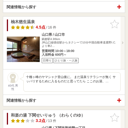
関連情報から探す
柚木慈生温泉
お気に入
りに追加
4.5点
/ 16 件
山口県 / 山口市
鍋倉駅4.96km
JR山口線徳佐駅からタクシーで10分中国自動車道鹿野I.C.
より車2…
営業時間 10:00～18:00
入浴料金 600円～
日帰り
ひとり旅・一人旅
十種ヶ峰のヤマシャク登山後に。 まだ温泉リテラシーが無く サ
ッパリするために入るものだと思ってたら ここのお湯、…
40代 男
性
関連情報から探す
和楽の湯 下関せいりゅう （わらくのゆ）
お気に入
りに追加
3.2点
/ 13 件
山口県 / 下関市新椋野一丁目