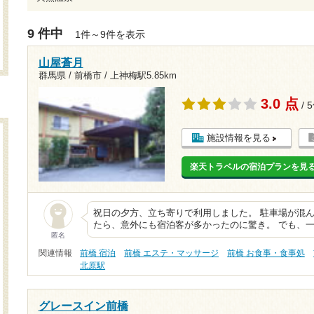
9 件中
1件～9件を表示
山屋蒼月
群馬県 / 前橋市 /
上神梅駅5.85km
3.0 点
/ 
施設情報を見る
楽天トラベルの宿泊プランを見
祝日の夕方、立ち寄りで利用しました。 駐車場が混
たら、意外にも宿泊客が多かったのに驚き。 でも、一
匿名
関連情報
前橋 宿泊
前橋 エステ・マッサージ
前橋 お食事・食事処
北原駅
グレースイン前橋