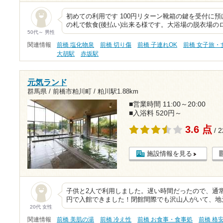
初めての利用です 100円リターン靴箱の鍵を受付に
の札で飲食(後払い)出来る様です。大浴場の脱衣場のロ
50代～ 男性
関連情報
前橋 塩化物泉
前橋 切り傷
前橋 子連れOK
前橋 女子旅・
大胡駅
赤坂駅
元気ランド
群馬県 / 前橋市粕川町 /
粕川駅1.88km
■営業時間 11:00～20:00
■入浴料 520円～
3.6 点
/ 
施設情報を見る
子供と2人で利用しました。遅い時間だったので、通常よ
円で入館できました！閉館間際でも沢山人がいて、地
20代 女性
関連情報
前橋 美肌の湯
前橋 冷え性
前橋 お食事・食事処
前橋 格安