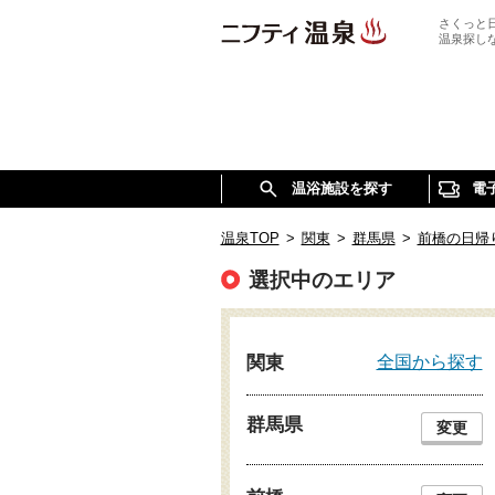
さくっと
温泉探し
温浴施設を探す
電
温泉TOP
>
関東
>
群馬県
>
前橋の日帰
選択中のエリア
全国から探す
関東
群馬県
変更