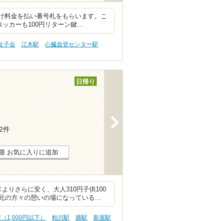
預け料金を払い番号札をもらいます。こ
ッカーも100円リターン鍵…
女子会
江木駅
心臓血管センター駅
日帰り
>
22件
お気に入りに追加
りさらに安く、大人310円子供100
元の方々の憩いの場になっている…
（1,000円以下）
粕川駅
膳駅
新屋駅