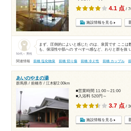
4.1 点
/ 
施設情報を見る
まず、圧倒的によいと感じた のは、泉質です ここは
も、保湿性や肌への すべすべ感など、わりと群を抜 
50代～ 男性
関連情報
前橋 塩化物泉
前橋 切り傷
前橋 冷え性
前橋 カップル
あいのやまの湯
群馬県 / 前橋市 /
江木駅2.00km
■営業時間 11:00～21:00
■入浴料 520円～
3.7 点
/ 
施設情報を見る