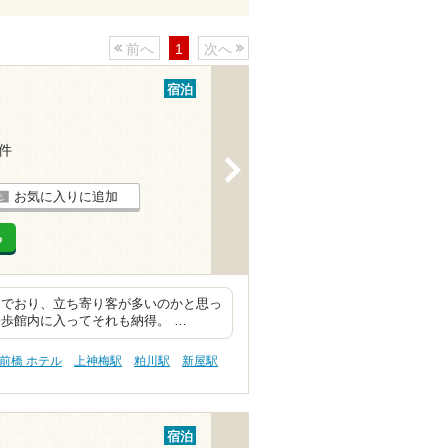
前へ
1
次へ
宿泊
5件
>
お気に入りに追加
る
んでおり、立ち寄り客が多いのかと思っ
歩館内に入ってそれも納得。 …
前橋 ホテル
上神梅駅
粕川駅
新屋駅
宿泊