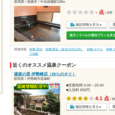
群馬県 / 前橋市 /
中央前橋駅149m
- 点
/ 0件
施設情報を見る
楽天トラベルの宿泊プランを見
関連情報
前橋 宿泊
前橋 駅近（徒歩10分以内）
前橋 ホテル
前橋 
三俣駅
近くのオススメ温泉クーポン
湯楽の里 伊勢崎店（ゆらのさと）
群馬県 / 伊勢崎市韮塚町
■営業時間 9:00～25:00
■入浴料 850円
4.1 点
/ 
施設情報を見る