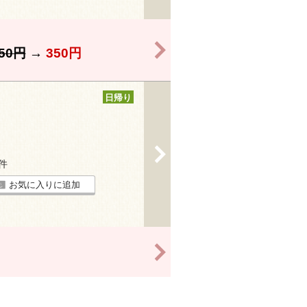
>
50円
→
350円
日帰り
>
7件
お気に入りに追加
>