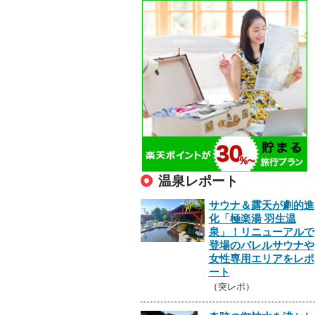
温泉レポート
サウナ＆露天が劇的進
化「極楽湯 羽生温
泉」！リニューアルで
登場のバレルサウナや
女性専用エリアをレポ
ート
（突レポ）