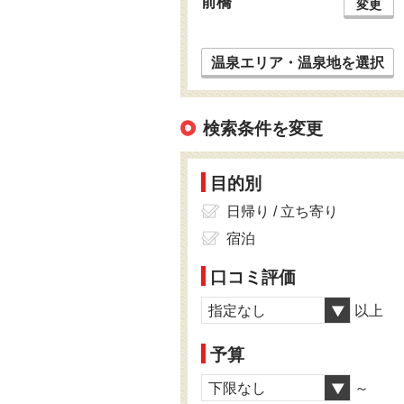
前橋
変更
温泉エリア・温泉地を選択
検索条件を変更
目的別
日帰り / 立ち寄り
宿泊
口コミ評価
指定なし
以上
予算
下限なし
～