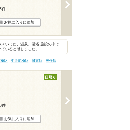
>
76件
お気に入りに追加
数々いった、温泉、温浴 施設の中で
いていると感じました。…
前橋駅
中央前橋駅
城東駅
三俣駅
日帰り
>
30件
お気に入りに追加