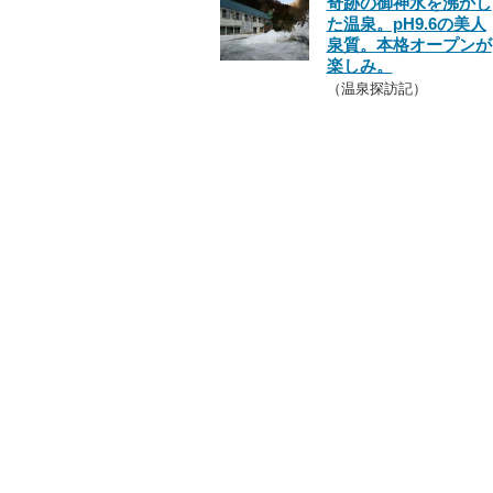
奇跡の御神水を沸かし
た温泉。pH9.6の美人
泉質。本格オープンが
楽しみ。
（温泉探訪記）