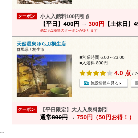
小人入館料100円引き
クーポン
【平日】
400円
→
300円
【土休日】
4
他にも1種類のクーポンがあります
天然温泉ゆらぶ桐生店
群馬県 / 桐生市
■営業時間 6:00～23:00
■入浴料 800円
4.0 点
/ 
施設情報を見る
【平日限定】大人入泉料割引
クーポン
通常
800円
→
750円（50円お得！）