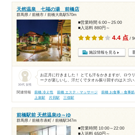
天然温泉 七福の湯 前橋店
群馬県 / 前橋市 /
前橋大島駅570m
■営業時間 6:00～25:00
■入浴料 880円～
4.4 点
/ 
施設情報を見る
お正月に行きました！ とても汗をかきますが、ロウリ
ークが楽しいし、汗だくでタオル振り回すのはスゴい
30代 女性
関連情報
前橋 冷え性
前橋 エステ・マッサージ
前橋 お食事・食事処
上泉駅
片貝駅
三俣駅
前橋駅前 天然温泉ゆ～ゆ
群馬県 / 前橋市表町 /
前橋駅347m
■営業時間 10:00～22:00
■入浴料 650円～