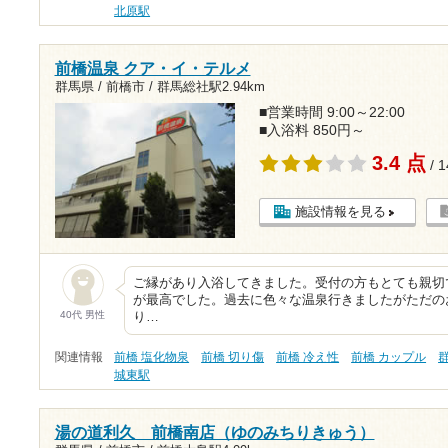
北原駅
前橋温泉 クア・イ・テルメ
群馬県 / 前橋市 /
群馬総社駅2.94km
■営業時間 9:00～22:00
■入浴料 850円～
3.4 点
/ 
施設情報を見る
ご縁があり入浴してきました。受付の方もとても親切
が最高でした。過去に色々な温泉行きましたがただの
40代 男性
り…
関連情報
前橋 塩化物泉
前橋 切り傷
前橋 冷え性
前橋 カップル
城東駅
湯の道利久 前橋南店（ゆのみちりきゅう）