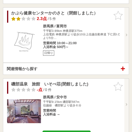
かぶら健康センターかのさと（閉館しました）
お気に入
りに追加
2.3点
/ 5 件
群馬県 / 富岡市
千平駅3.99km
神農原駅375m
上信電鉄 神農原駅より徒歩10分上信越自動車道 下仁田I.C
より5分…
営業時間 10:00～21:00
入浴料金 500円～
日帰り
関連情報から探す
磯部温泉 旅館 いそべ荘(閉館しました)
お気に入
りに追加
-点
/ 0 件
群馬県 / 安中市
千平駅9.15km
磯部駅587m
信越線 磯部駅より徒歩６分
営業時間
入浴料金 ～