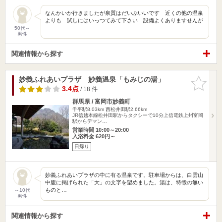
なんかいか行きましたが泉質はだいぶいいです 近くの他の温泉
よりも 試しにはいっつてみて下さい 設備よくありますせんが
50代～
男性
関連情報から探す
妙義ふれあいプラザ 妙義温泉「もみじの湯」
お気に入
りに追加
3.4点
/ 18 件
群馬県 / 富岡市妙義町
千平駅8.03km
西松井田駅2.66km
JR信越本線松井田駅からタクシーで10分上信電鉄上州富岡
駅からデマン…
営業時間 10:00～20:00
入浴料金 620円～
日帰り
妙義ふれあいプラザの中に有る温泉です。駐車場からは、白雲山
中腹に掲げられた「大」の文字を望めました。湯は、特徴の無い
ものと…
～10代
男性
関連情報から探す