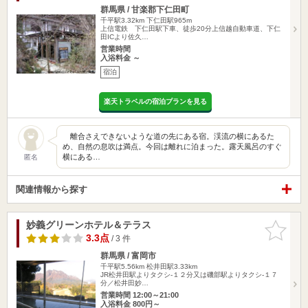
群馬県 / 甘楽郡下仁田町
千平駅3.32km
下仁田駅965m
上信電鉄 下仁田駅下車、徒歩20分上信越自動車道、下仁
田ICより佐久…
営業時間
入浴料金 ～
宿泊
楽天トラベルの宿泊プランを見る
離合さえできないような道の先にある宿。渓流の横にあるた
め、自然の息吹は満点。今回は離れに泊まった。露天風呂のすぐ
横にある…
匿名
関連情報から探す
妙義グリーンホテル＆テラス
お気に入
りに追加
3.3点
/ 3 件
群馬県 / 富岡市
千平駅5.56km
松井田駅3.33km
JR松井田駅よりタクシ-１２分又は磯部駅よりタクシ-１７
分／松井田妙…
営業時間 12:00～21:00
入浴料金 800円～