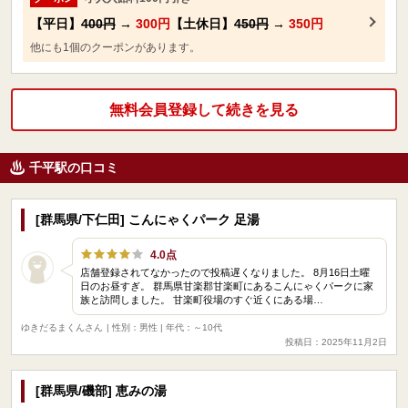
【平日】
400円
→
300円
【土休日】
450円
→
350円
他にも1個のクーポンがあります。
無料会員登録して続きを見る
千平駅の口コミ
[群馬県/下仁田] こんにゃくパーク 足湯
4.0点
店舗登録されてなかったので投稿遅くなりました。 8月16日土曜
日のお昼すぎ。 群馬県甘楽郡甘楽町にあるこんにゃくパークに家
族と訪問しました。 甘楽町役場のすぐ近くにある場…
ゆきだるまくんさん
| 性別：男性 | 年代：～10代
投稿日：2025年11月2日
[群馬県/磯部] 恵みの湯