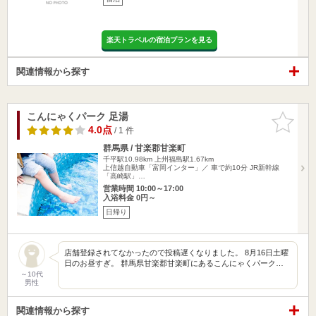
楽天トラベルの宿泊プランを見る
関連情報から探す
こんにゃくパーク 足湯
お気に入
りに追加
4.0点
/ 1 件
群馬県 / 甘楽郡甘楽町
千平駅10.98km
上州福島駅1.67km
上信越自動車「富岡インター」／ 車で約10分 JR新幹線
「高崎駅」…
営業時間 10:00～17:00
入浴料金 0円～
日帰り
店舗登録されてなかったので投稿遅くなりました。 8月16日土曜
日のお昼すぎ。 群馬県甘楽郡甘楽町にあるこんにゃくパーク…
～10代
男性
関連情報から探す