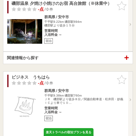
磯部温泉 夕焼け小焼けのお宿 高台旅館（※休業中）
お気に入
りに追加
-点
/ 0 件
群馬県 / 安中市
千平駅9.22km
磯部駅694m
磯部駅より徒歩１５分
営業時間
入浴料金 ～
宿泊
関連情報から探す
ビジネス うちはら
お気に入
りに追加
-点
/ 0 件
群馬県 / 安中市
千平駅9.38km
磯部駅760m
ＪＲ 磯部駅より徒歩８分／関越自動車道・松井田・妙義
ＩＣより車で１０…
営業時間
入浴料金 ～
宿泊
楽天トラベルの宿泊プランを見る