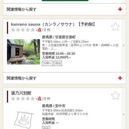
関連情報から探す
kanrano sauna（カンラノサウナ）【予約制】
お気に入
りに追加
-点
/ 0 件
群馬県 / 甘楽郡甘楽町
千平駅9.46km
上州一ノ宮駅6.29km
車：上信越自動車道・富岡ICより15分 電車：高崎駅→上信
電鉄・上…
営業時間 10:00～20:30
入浴料金 12,000円～
日帰り
宿泊
関連情報から探す
湯乃川別館
お気に入
りに追加
-点
/ 0 件
群馬県 / 安中市
千平駅9.99km
松井田駅1.83km
信越本線 松井田駅より車で１０分
営業時間
入浴料金 ～
宿泊