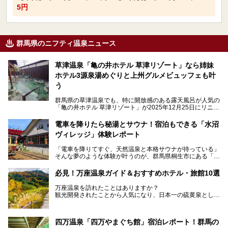
5円
群馬県のニフティ温泉ニュース
草津温泉「亀の井ホテル 草津リゾート」なら姉妹
ホテル3源泉湯めぐりと上州グルメビュッフェも叶
う
群馬県の草津温泉でも、特に開放感のある露天風呂が人気の
「亀の井ホテル 草津リゾート」が2025年12月25日にリニュ
ーアルオープンしました。
ロビーや客室が綺麗になって、上州グルメにこだわったビュ
電車を降りたら秘湯とサウナ！宿泊もできる「水沼
ッフェも人気！アクセスはシャトルバスで楽々、さらに草津
ヴィレッジ」体験レポート
温泉にある姉妹ホテルの「草津温泉 大東舘」「亀の井ホテ
ル 草津湯畑」の湯めぐりまで楽しめます。
「電車を降りてすぐ、天然温泉と本格サウナが待っている」
そんな夢のような体験が叶うのが、群馬県桐生市にある「駅
今回はそんな「亀の井ホテル 草津リゾート」を徹底レポー
の天然温泉&サウナの森 水沼ヴィレッジ」です。
ト！
日帰り温泉の「水沼の湯」と宿泊もできる「サウナの森」、
必見！万座温泉ガイド＆おすすめホテル・旅館10選
２つのエリアがあります。
───
提供元：アイコニア・ホスピタリティ株式会社【PR】
万座温泉を訪れたことはありますか？
今回は、その中でも特にユニークな駅直結の「水沼の湯」の
この記事は亀の井ホテル 草津リゾートのPR記事です。
観光開発されたことから人気になり、日本一の硫黄泉として
魅力に焦点を当て、温泉好き、サウナー、そして電車旅好き
も有名な温泉地です。
も必見の、心と体がリフレッシュする水沼ヴィレッジの体験
レポートをお届けします。
万座温泉が何県にあるのか、どんな温泉なのか、知らない方
四万温泉「四万やまぐち館」宿泊レポート！群馬の
も多いかもしれません。