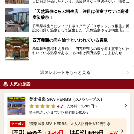
目に満点評価したという、温泉好きなら見逃せない「湯楽の
里 伊勢崎店」へお出かけしてきました！ 温泉だ…
「天然温泉ゆらぶ桐生店」注目は個室サウナに高濃
度炭酸泉！
群馬県桐生市にフィットネスクラブ「スポレッシュ桐生」併
設の日帰り温泉として誕生した「天然温泉ゆらぶ桐生店」。
サウナや高濃度炭酸泉に特徴があり、露天風呂や食事処な…
四万種類の病を治すといわれている霊泉
群馬県吾妻郡中之条町に、四万種類もの病を癒す霊泉といわ
れいている温泉がある。その名は四万温泉（しまおんせ
ん）。 その四万温泉の中でも、発祥となった…
温泉レポートをもっと見る
人気の施設
美楽温泉 SPA-HERBS（スパハーブス）
4.7
入浴料：
1,205円
〜
埼玉県さいたま市北区植竹町1-816-8
『美楽温泉 SPA-HERBS』大人入浴料最大70円引き
クーポン
【平日】
1,205円
→
1,145円
【土日祝】
1,445円
→
1,37