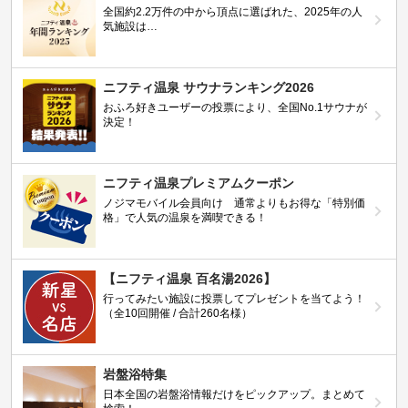
全国約2.2万件の中から頂点に選ばれた、2025年の人
気施設は…
ニフティ温泉 サウナランキング2026
おふろ好きユーザーの投票により、全国No.1サウナが
決定！
ニフティ温泉プレミアムクーポン
ノジマモバイル会員向け 通常よりもお得な「特別価
格」で人気の温泉を満喫できる！
【ニフティ温泉 百名湯2026】
行ってみたい施設に投票してプレゼントを当てよう！
（全10回開催 / 合計260名様）
岩盤浴特集
日本全国の岩盤浴情報だけをピックアップ。まとめて