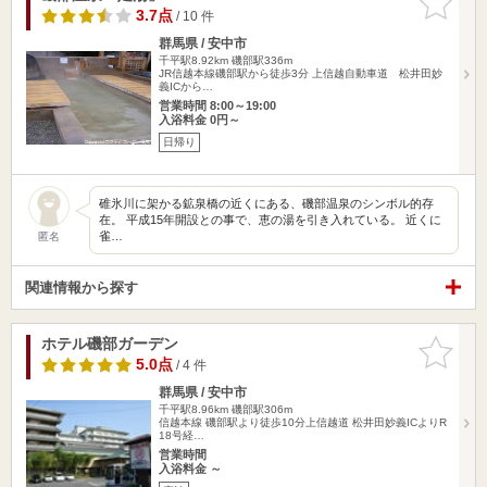
りに追加
3.7点
/ 10 件
群馬県 / 安中市
千平駅8.92km
磯部駅336m
JR信越本線磯部駅から徒歩3分 上信越自動車道 松井田妙
義ICから…
営業時間 8:00～19:00
入浴料金 0円～
日帰り
碓氷川に架かる鉱泉橋の近くにある、磯部温泉のシンボル的存
在。 平成15年開設との事で、恵の湯を引き入れている。 近くに
雀…
匿名
関連情報から探す
ホテル磯部ガーデン
お気に入
りに追加
5.0点
/ 4 件
群馬県 / 安中市
千平駅8.96km
磯部駅306m
信越本線 磯部駅より徒歩10分上信越道 松井田妙義ICよりR
18号経…
営業時間
入浴料金 ～