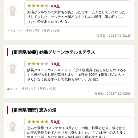
4.0点
お湯がツルツルで気持ちが良かったです、広々としていてゆった
りしてました。サウナと水風呂はやさしめの温度、家の近くにこ
ういうのがあったらいいな。
ともやさん
| 性別：男性 | 年代：40代
投稿日：2023年3月21日
[群馬県/妙義] 妙義グリーンホテル＆テラス
3.0点
妙義グリーンホテル＆テラス 「少々塩素臭はあるがほんのりぬる
すべ感があるお湯が気持ちよい」 ●料金:800円 ●泉質:ほんのりと
さりげなくぬるすべして気持ちがいい。お湯に…
ayaさん
| 性別：女性 | 年代：40代
投稿日：2022年12月29日
[群馬県/磯部] 恵みの湯
5.0点
恵みの湯様 ゴメンナサイ 4月よりこの地に転勤となり、僕ははじ
め何の期待もせずふらり立ち寄りました。 ここは地元の人も多く
気さくに話しかけて頂き人情味溢れる裸の付き合い…