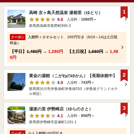
1
高崎 京ヶ島天然温泉 湯都里（ゆとり）
4.0
入浴料：
1080円～
群馬県高崎市島野町890-3
入館料＋タオルセット 200円引き（8/10～14は土日祝
クーポン
料金）
【平日】
1,480円
→
1,280円
【土日祝】
1,680円
→
1,48
0円
2
黄金の湯館（こがねのゆかん）【長期休館中】
4.0
入浴料：
743円～
群馬県渋川市伊香保町伊香保550（伊香保グランドホテ
ル併設）
3
湯楽の里 伊勢崎店（ゆらのさと）
4.1
入浴料：
850円～
群馬県伊勢崎市韮塚町1191-1
小人入館料100円引き
クーポン