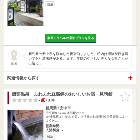
宿泊
楽天トラベルの宿泊プランを見る
新島襄の安中市を観光した後宿泊しました。館内は掃除が行き届
いており清潔感がある。まず、笑顔のやさしい美人な女将さんが
出迎え…
匿名
関連情報から探す
磯部温泉 ふわふわ豆腐鍋のおいしいお宿 見晴館
お気に入
りに追加
-点
/ 0 件
群馬県 / 安中市
千平駅8.87km
磯部駅265m
JR磯部駅より徒歩５分 / 上信越自動車道 松井田妙義ICより
１０分…
営業時間
入浴料金 ～
宿泊