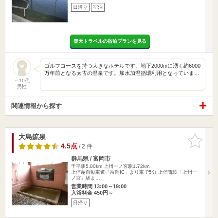
日帰り
宿泊
楽天トラベルの宿泊プランを見る
ゴルフコースを持つ大きなホテルです。地下2000mに湧く約6000
万年前となる太古の温泉です。加水加温循環利用となっていま…
～10代
男性
関連情報から探す
大島鉱泉
お気に入
りに追加
4.5点
/ 2 件
群馬県 / 富岡市
千平駅5.80km
上州一ノ宮駅1.72km
上信越自動車道「富岡IC」より車で5分 上信電鉄「上州一
ノ宮」駅よ…
営業時間 13:00～19:00
入浴料金 450円～
日帰り