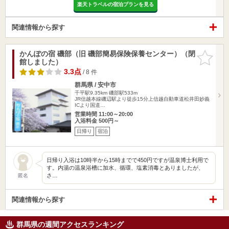
楽天トラベルの宿泊プランを見る
関連情報から探す
かんぽの宿 磯部（旧 磯部簡易保険保養センター）（閉
お気に入
館しました）
りに追加
3.3点
/ 8 件
群馬県 / 安中市
千平駅9.35km
磯部駅533m
JR信越本線磯辺駅より徒歩15分上信越自動車道松井田妙義
ICより国道…
営業時間 11:00～20:00
入浴料金 500円～
日帰り
宿泊
日帰り入浴は10時半から15時までで450円ですが温泉博士利用で
す。内湯の温泉浴槽に加水、循環、塩素消毒とありましたが、
さ…
匿名
関連情報から探す
群馬県の週間アクセスランキング