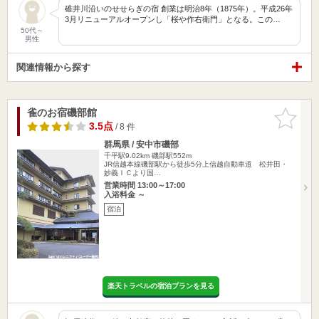
碓井川沿いのせせらぎの宿 創業は明治8年（1875年）。平成26年
3月リニューアルオープンし「桜や作右衛門」となる。この…
50代～
男性
関連情報から探す
雀のお宿磯部館
お気に入
りに追加
3.5点
/ 8 件
群馬県 / 安中市磯部
千平駅9.02km
磯部駅552m
JR信越本線磯部駅から徒歩5分上信越自動車道 松井田・
妙義ＩＣより国…
営業時間 13:00～17:00
入浴料金 ～
宿泊
楽天トラベルの宿泊プランを見る