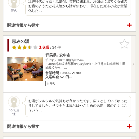
江戸時代から続く老舗宿、竹林に囲まれ、お伽話に出てくる雀の
お宿のようだと村人達から話が伝わり、滞在した巖谷小波が童話
化した…
匿名
関連情報から探す
恵みの湯
お気に入
りに追加
3.6点
/ 34 件
群馬県 / 安中市
千平駅9.18km
磯部駅324m
・JR信越本線磯部駅から徒歩5分・上信越自動車道松井田
妙義ICから …
営業時間 10:00～21:00
入浴料金 520円～
日帰り
お湯がツルツルで気持ちが良かったです、広々としていてゆった
りしてました。サウナと水風呂はやさしめの温度、家の近くにこ
ういう…
40代 男
性
関連情報から探す