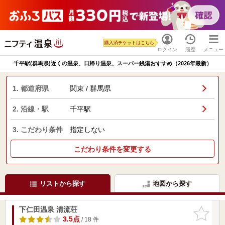
購入済チケットはこちら
ログイン
履歴
メニュー
千平駅(群馬県)近くの温泉、日帰り温泉、スーパー銭湯おすすめ（2026年最新）
1. 都道府県
関東 / 群馬県
2. 沿線・駅
千平駅
3. こだわり条件
指定しない
こだわり条件を変更する
リストから探す
地図から探す
下仁田温泉 清流荘
お気に入
りに追加
3.5点
/ 18 件