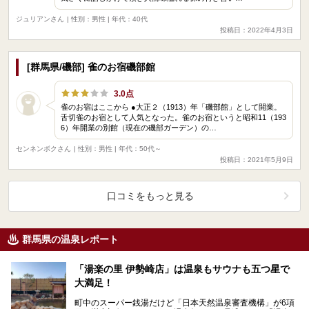
ジュリアンさん
| 性別：男性 | 年代：40代
投稿日：2022年4月3日
[群馬県/磯部] 雀のお宿磯部館
3.0点
雀のお宿はここから ●大正２（1913）年「磯部館」として開業。
舌切雀のお宿として人気となった。雀のお宿というと昭和11（193
6）年開業の別館（現在の磯部ガーデン）の…
センネンボクさん
| 性別：男性 | 年代：50代～
投稿日：2021年5月9日
口コミをもっと見る
群馬県の温泉レポート
「湯楽の里 伊勢崎店」は温泉もサウナも五つ星で
大満足！
町中のスーパー銭湯だけど「日本天然温泉審査機構」が6項