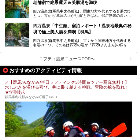
老舗宿で絶景露天＆美肌湯を満喫
そこで筆者である私が実際に行ってみました！万座温泉の楽
しみ方や周辺の観光地を解説します。
四万温泉(群馬県中之条町)は、関東地方を代表する名湯のひ
また、日帰り入浴できる温泉から混浴可能な温泉まで、おす
とつ。古から“草津の上がり湯”と呼ばれ、保湿効果の高い美
すめの入浴施設もご紹介します！
肌湯として有名な存在です。
四万温泉「中生館」宿泊レポート！温泉地最奥の秘
「四万やまぐち館」は、この地を代表する旅館の一つ。日帰
境で極上美人湯を満喫【群馬】
り入浴も可能ですが、やはり宿泊してじっくり楽しむのがベ
スト。今回は筆者自ら宿泊し、人気の絶景露天風呂＆極上美
四万温泉(群馬県中之条町)は、古くから関東地方を代表する
肌湯をはじめ、館内の魅力をたっぷりとご紹介します！
名湯の一つ。その名は四万の湯が『四万(よんまん)の病を癒
す霊泉』であるとする伝説に由来し、現代においても多くの
観光客で賑わう人気温泉地です。
ニフティ温泉ニュースTOPへ
「中生館」は四万温泉最奥に位置し、秘境感漂う老舗宿。泉
質の良さ(特に美人湯効果)に定評があり、知る人ぞ知る穴場
おすすめのアクティビティ情報
的存在です。今回は筆者自ら宿泊し、自慢の温泉をはじめ食
事・客室・共有スペースなど、宿の全貌を徹底紹介します。
✅【群馬/みなかみ/半日ラフティング3時間＆ツアー写真無料！】
水しぶきを浴びる喜び、共に乗り越える挑戦。冒険の舵を取れ！
★学割あり
群馬県利根郡みなかみ町綱子145-1