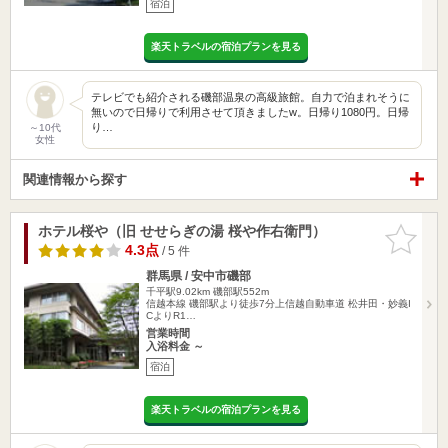
宿泊
楽天トラベルの宿泊プランを見る
テレビでも紹介される磯部温泉の高級旅館。自力で泊まれそうに
無いので日帰りで利用させて頂きましたw。日帰り1080円。日帰
り…
～10代
女性
関連情報から探す
ホテル桜や（旧 せせらぎの湯 桜や作右衛門）
お気に入
りに追加
4.3点
/ 5 件
群馬県 / 安中市磯部
千平駅9.02km
磯部駅552m
信越本線 磯部駅より徒歩7分上信越自動車道 松井田・妙義I
CよりR1…
営業時間
入浴料金 ～
宿泊
楽天トラベルの宿泊プランを見る