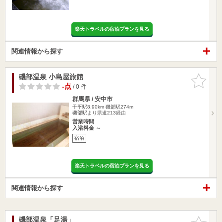
楽天トラベルの宿泊プランを見る
関連情報から探す
磯部温泉 小島屋旅館
お気に入
りに追加
-点
/ 0 件
群馬県 / 安中市
千平駅8.90km
磯部駅274m
磯部駅より県道213経由
営業時間
入浴料金 ～
宿泊
楽天トラベルの宿泊プランを見る
関連情報から探す
磯部温泉「足湯」
お気に入