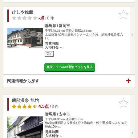
ひしや旅館
お気に入
りに追加
-点
/ 0 件
群馬県 / 富岡市
千平駅8.38km
西松井田駅2.58km
上信越道 松井田妙義インターより５分。妙義神社参道入
口。
営業時間
入浴料金 ～
宿泊
楽天トラベルの宿泊プランを見る
関連情報から探す
磯部温泉 旭館
お気に入
りに追加
4.5点
/ 3 件
群馬県 / 安中市
千平駅8.85km
磯部駅308m
信越線磯部駅より徒歩5分上信越道・松井田妙義ICよりR18
経由15分…
営業時間
入浴料金 ～