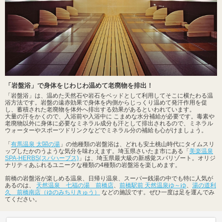
「岩盤浴」で身体をじわじわ温めて老廃物を排出！
「岩盤浴」は、温めた天然石や岩石をベッドとして利用してそこに横たわる温
浴方法です。岩盤の遠赤効果で身体を内側からじっくり温めて発汗作用を促
し、蓄積された老廃物を体外へ排出する効果があるといわれています。
大量の汗をかくので、入浴前や入浴中に こまめな水分補給が必要です。毒素や
老廃物以外に身体に必要なミネラル成分も汗として排出されるので、ミネラル
ウォーターやスポーツドリンクなどでミネラル分の補給も心がけましょう。
「
有馬温泉 太閤の湯
」の他種類の岩盤浴は、どれも安土桃山時代にタイムスリ
ップしたかのうような気分を味わえます。埼玉県さいたま市にある「
美楽温泉
SPA-HERBS(スパハーブス)
」は、埼玉県最大級の新感覚スパリゾート。オリジ
ナリティあふれるユニークな種類の4種類の岩盤浴を楽しめます。
前橋の岩盤浴が楽しめる温泉、日帰り温泉、スーパー銭湯の中でも特に人気が
あるのは、
天然温泉 七福の湯 前橋店
、
前橋駅前 天然温泉ゆ～ゆ
、
湯の道利
久 前橋南店（ゆのみちりきゅう）
などの施設です。ぜひ一度は足を運んでみ
てください。