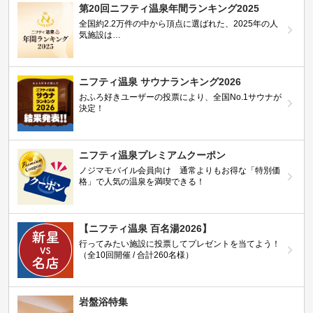
第20回ニフティ温泉年間ランキング2025
全国約2.2万件の中から頂点に選ばれた、2025年の人
気施設は…
ニフティ温泉 サウナランキング2026
おふろ好きユーザーの投票により、全国No.1サウナが
決定！
ニフティ温泉プレミアムクーポン
ノジマモバイル会員向け 通常よりもお得な「特別価
格」で人気の温泉を満喫できる！
【ニフティ温泉 百名湯2026】
行ってみたい施設に投票してプレゼントを当てよう！
（全10回開催 / 合計260名様）
岩盤浴特集