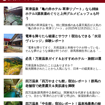
草津温泉「亀の井ホテル 草津リゾート」なら姉妹
ホテル3源泉湯めぐりと上州グルメビュッフェも叶
う
群馬県の草津温泉でも、特に開放感のある露天風呂が人気の
「亀の井ホテル 草津リゾート」が2025年12月25日にリニュ
ーアルオープンしました。
ロビーや客室が綺麗になって、上州グルメにこだわったビュ
電車を降りたら秘湯とサウナ！宿泊もできる「水沼
ッフェも人気！アクセスはシャトルバスで楽々、さらに草津
ヴィレッジ」体験レポート
温泉にある姉妹ホテルの「草津温泉 大東舘」「亀の井ホテ
ル 草津湯畑」の湯めぐりまで楽しめます。
「電車を降りてすぐ、天然温泉と本格サウナが待っている」
そんな夢のような体験が叶うのが、群馬県桐生市にある「駅
今回はそんな「亀の井ホテル 草津リゾート」を徹底レポー
の天然温泉&サウナの森 水沼ヴィレッジ」です。
ト！
日帰り温泉の「水沼の湯」と宿泊もできる「サウナの森」、
必見！万座温泉ガイド＆おすすめホテル・旅館10選
２つのエリアがあります。
───
提供元：アイコニア・ホスピタリティ株式会社【PR】
万座温泉を訪れたことはありますか？
今回は、その中でも特にユニークな駅直結の「水沼の湯」の
この記事は亀の井ホテル 草津リゾートのPR記事です。
観光開発されたことから人気になり、日本一の硫黄泉として
魅力に焦点を当て、温泉好き、サウナー、そして電車旅好き
も有名な温泉地です。
も必見の、心と体がリフレッシュする水沼ヴィレッジの体験
レポートをお届けします。
万座温泉が何県にあるのか、どんな温泉なのか、知らない方
四万温泉「四万やまぐち館」宿泊レポート！群馬の
も多いかもしれません。
老舗宿で絶景露天＆美肌湯を満喫
そこで筆者である私が実際に行ってみました！万座温泉の楽
しみ方や周辺の観光地を解説します。
四万温泉(群馬県中之条町)は、関東地方を代表する名湯のひ
また、日帰り入浴できる温泉から混浴可能な温泉まで、おす
とつ。古から“草津の上がり湯”と呼ばれ、保湿効果の高い美
すめの入浴施設もご紹介します！
肌湯として有名な存在です。
四万温泉「中生館」宿泊レポート！温泉地最奥の秘