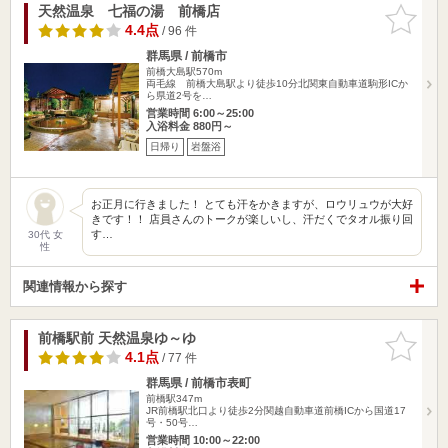
天然温泉 七福の湯 前橋店
お気に入
りに追加
4.4点
/ 96 件
群馬県 / 前橋市
前橋大島駅570m
両毛線 前橋大島駅より徒歩10分北関東自動車道駒形ICか
ら県道2号を…
営業時間 6:00～25:00
入浴料金 880円～
日帰り
岩盤浴
お正月に行きました！ とても汗をかきますが、ロウリュウが大好
きです！！ 店員さんのトークが楽しいし、汗だくでタオル振り回
す…
30代 女
性
関連情報から探す
前橋駅前 天然温泉ゆ～ゆ
お気に入
りに追加
4.1点
/ 77 件
群馬県 / 前橋市表町
前橋駅347m
JR前橋駅北口より徒歩2分関越自動車道前橋ICから国道17
号・50号…
営業時間 10:00～22:00