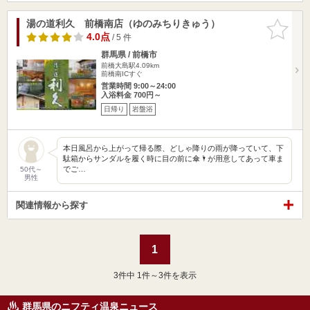
湯の道利久 前橋南店（ゆのみちりきゅう）
お気に入
りに追加
4.0点
/ 5 件
群馬県 / 前橋市
前橋大島駅4.09km
前橋南ICすぐ
営業時間 9:00～24:00
入浴料金 700円～
日帰り
岩盤浴
本日風呂から上がって帰る際、どしゃ降りの雨が降っていて、下
駄箱からサンダルを履く時に目の前に傘🌂が用意してあって車ま
でご…
50代～
男性
関連情報から探す
1
3
件中 1件～3件を表示
群馬県のニフティ温泉ニュース