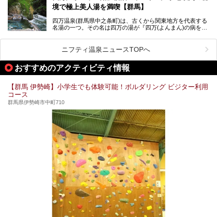
「四万やまぐち館」は、この地を代表する旅館の一つ。日帰
境で極上美人湯を満喫【群馬】
り入浴も可能ですが、やはり宿泊してじっくり楽しむのがベ
スト。今回は筆者自ら宿泊し、人気の絶景露天風呂＆極上美
四万温泉(群馬県中之条町)は、古くから関東地方を代表する
肌湯をはじめ、館内の魅力をたっぷりとご紹介します！
名湯の一つ。その名は四万の湯が『四万(よんまん)の病を癒
す霊泉』であるとする伝説に由来し、現代においても多くの
観光客で賑わう人気温泉地です。
ニフティ温泉ニュースTOPへ
「中生館」は四万温泉最奥に位置し、秘境感漂う老舗宿。泉
質の良さ(特に美人湯効果)に定評があり、知る人ぞ知る穴場
おすすめのアクティビティ情報
的存在です。今回は筆者自ら宿泊し、自慢の温泉をはじめ食
事・客室・共有スペースなど、宿の全貌を徹底紹介します。
【群馬 伊勢崎】小学生でも体験可能！ボルダリング ビジター利用
コース
群馬県伊勢崎市中町710