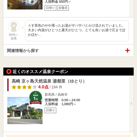
入浴料金 650円～
日帰り
岩盤浴
うす茶色のやや濁ったお湯がザバザバとかけ流されていました。
大きい内湯がひとつと露天がひとつ。とても良いお湯で芯までぽ
かぽか…
50代～
女性
関連情報から探す
近くのオススメ温泉クーポン
高崎 京ヶ島天然温泉 湯都里（ゆとり）
4.0点
/ 194 件
群馬県 / 高崎市
営業時間 5:00～24:00
入浴料金 1,080円～
日帰り