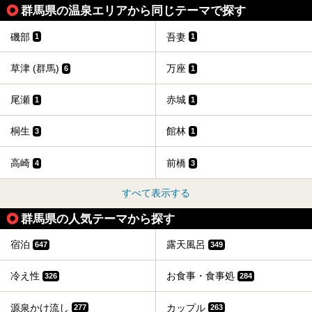
群馬県の温泉エリアから同じテーマで探す
磯部
吾妻
1
1
草津 (群馬)
万座
6
1
尾瀬
赤城
1
1
桐生
館林
3
1
高崎
前橋
4
3
すべて表示する
群馬県の人気テーマから探す
宿泊
露天風呂
647
349
冷え性
お食事・食事処
326
284
源泉かけ流し
カップル
277
263