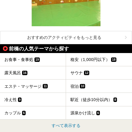
おすすめのアクティビティをもっと見る
前橋の人気テーマから探す
お食事・食事処
格安（1,000円以下）
19
18
露天風呂
サウナ
16
12
エステ・マッサージ
宿泊
11
10
冷え性
駅近（徒歩10分以内）
9
8
カップル
源泉かけ流し
6
6
すべて表示する