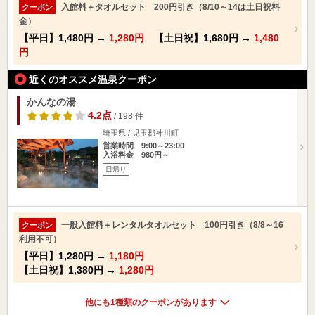
入館料＋タオルセット 200円引き（8/10～14は土日祝料
クーポン
金）
【平日】
1,480円
→
1,280円
【土日祝】
1,680円
→
1,480
円
近くのオススメ温泉クーポン
かんなの湯
4.2点
/ 198 件
埼玉県 / 児玉郡神川町
営業時間 9:00～23:00
入浴料金 980円～
日帰り
一般入館料＋レンタルタオルセット 100円引き（8/8～16
クーポン
利用不可）
【平日】
1,280円
→
1,180円
【土日祝】
1,380円
→
1,280円
他にも1種類のクーポンがあります