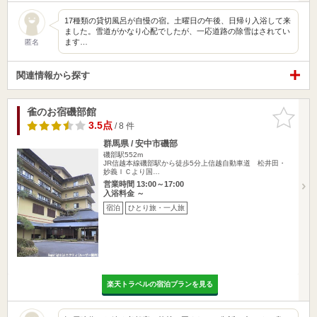
17種類の貸切風呂が自慢の宿。土曜日の午後、日帰り入浴して来
ました。雪道がかなり心配でしたが、一応道路の除雪はされてい
ます…
匿名
関連情報から探す
雀のお宿磯部館
お気に入
りに追加
3.5点
/ 8 件
群馬県 / 安中市磯部
磯部駅552m
JR信越本線磯部駅から徒歩5分上信越自動車道 松井田・
妙義ＩＣより国…
営業時間 13:00～17:00
入浴料金 ～
宿泊
ひとり旅・一人旅
楽天トラベルの宿泊プランを見る