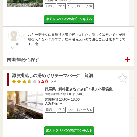
日帰り
宿泊
ひとり旅・一人旅
楽天トラベルの宿泊プランを見る
スキー場帰りに日帰り入浴で寄りました。新しくは無いですが綺
麗な大きなホテルです。駐車場も広いので困ることは無さそうで
す。地…
～10代
女性
関連情報から探す
源泉掛流しの湯めぐりテーマパーク 龍洞
お気に入
りに追加
3.5点
/ 8 件
群馬県 / 利根郡みなかみ町 / 湯ノ小屋温泉
関越自動車道水上ICより40分
営業時間 10:00～18:00
入浴料金 ～
日帰り
宿泊
ひとり旅・一人旅
楽天トラベルの宿泊プランを見る