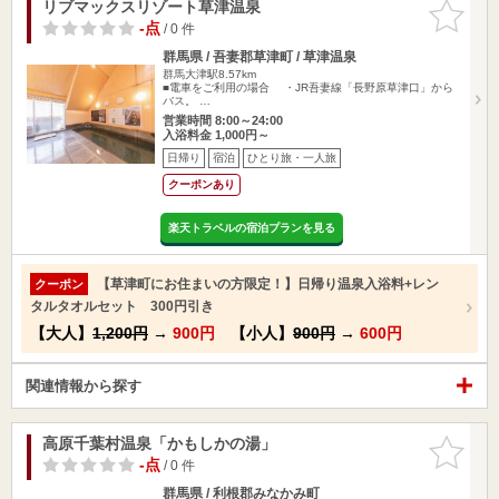
リブマックスリゾート草津温泉
お気に入
りに追加
-点
/ 0 件
群馬県 / 吾妻郡草津町 / 草津温泉
群馬大津駅8.57km
■電車をご利用の場合 ・JR吾妻線「長野原草津口」から
バス。 …
営業時間 8:00～24:00
入浴料金 1,000円～
日帰り
宿泊
ひとり旅・一人旅
クーポンあり
楽天トラベルの宿泊プランを見る
【草津町にお住まいの方限定！】日帰り温泉入浴料+レン
クーポン
タルタオルセット 300円引き
【大人】
1,200円
→
900円
【小人】
900円
→
600円
関連情報から探す
高原千葉村温泉「かもしかの湯」
お気に入
りに追加
-点
/ 0 件
群馬県 / 利根郡みなかみ町