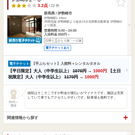
りに追加
3.2点
/ 22 件
群馬県 / 伊勢崎市
伊勢崎駅1.16km
JR両毛線 伊勢崎駅より徒歩15分北関東自動車道 伊勢崎IC
より国道…
営業時間 9:00～24:00
入浴料金 850円～
日帰り
ひとり旅・一人旅
電子チケットあり
【手ぶらセット】入館料＋レンタルタオル
電子チケット
【平日限定】大人（中学生以上）
1070円
→
1000円
【土日
祝限定】大人（中学生以上）
1170円
→
1000円
値段はそこそこですが料金が後払いがマイナスです。施設は充実
していて車でもアクセスしやすいです。駐車場も無料です。
50代～
男性
関連情報から探す