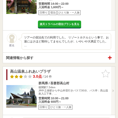
営業時間 14:00～22:00
入浴料金 1,600円～
日帰り
宿泊
ひとり旅・一人旅
楽天トラベルの宿泊プランを見る
ツアーの宿泊先での利用でした。 リゾートホテルという事で、お
湯にはさほど期待してませんでしたが、いやいや大満足でした。
…
匿名
関連情報から探す
高山温泉ふれあいプラザ
お気に入
りに追加
3.0点
/ 14 件
群馬県 / 吾妻郡高山村
後閑駅7.54km
JR中之条駅から中山本宿行きバスで30分、バス停：高山温
泉入口下車、…
営業時間 10:00～21:00
入浴料金 600円～
日帰り
ひとり旅・一人旅