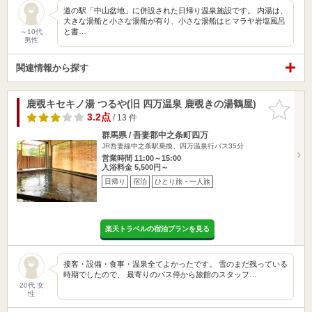
道の駅「中山盆地」に併設された日帰り温泉施設です。 内湯は、
大きな湯船と小さな湯船が有り、小さな湯船はヒマラヤ岩塩風呂
と書…
～10代
男性
関連情報から探す
鹿覗キセキノ湯 つるや(旧 四万温泉 鹿覗きの湯鶴屋)
お気に入
りに追加
3.2点
/ 13 件
群馬県 / 吾妻郡中之条町四万
JR吾妻線中之条駅乗換、四万温泉行バス35分
営業時間 11:00～15:00
入浴料金 5,500円～
日帰り
宿泊
ひとり旅・一人旅
楽天トラベルの宿泊プランを見る
接客・設備・食事・温泉全てよかったです。 雪のまだ残っている
時期でしたので、 最寄りのバス停から旅館のスタッフ…
20代 女
性