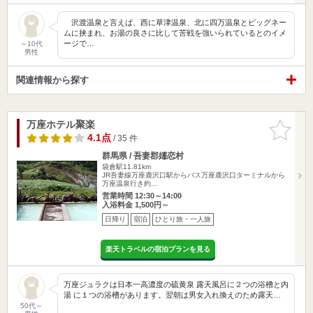
沢渡温泉と言えば、西に草津温泉、北に四万温泉とビッグネー
ムに挟まれ、お湯の良さに比して苦戦を強いられているとのイメ
ージで…
～10代
男性
関連情報から探す
万座ホテル聚楽
お気に入
りに追加
4.1点
/ 35 件
群馬県 / 吾妻郡嬬恋村
袋倉駅11.81km
JR吾妻線万座鹿沢口駅からバス万座鹿沢口ターミナルから
万座温泉行き約…
営業時間 12:30～14:00
入浴料金 1,500円～
日帰り
宿泊
ひとり旅・一人旅
楽天トラベルの宿泊プランを見る
万座ジュラクは日本一高濃度の硫黄泉 露天風呂に２つの浴槽と内
湯 に１つの浴槽があります。翌朝は男女入れ換えのため露天…
50代～