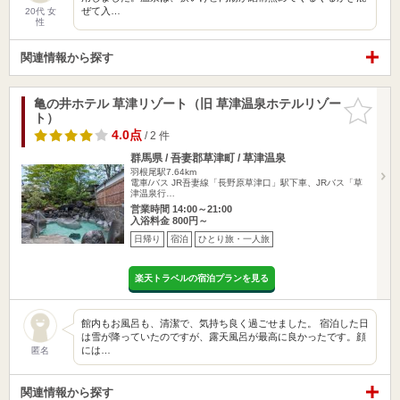
ぜて入…
20代 女
性
関連情報から探す
亀の井ホテル 草津リゾート（旧 草津温泉ホテルリゾー
お気に入
ト）
りに追加
4.0点
/ 2 件
群馬県 / 吾妻郡草津町 / 草津温泉
羽根尾駅7.64km
電車/バス JR吾妻線「長野原草津口」駅下車、JRバス「草
津温泉行…
営業時間 14:00～21:00
入浴料金 800円～
日帰り
宿泊
ひとり旅・一人旅
楽天トラベルの宿泊プランを見る
館内もお風呂も、清潔で、気持ち良く過ごせました。 宿泊した日
は雪が降っていたのですが、露天風呂が最高に良かったです。顔
には…
匿名
関連情報から探す