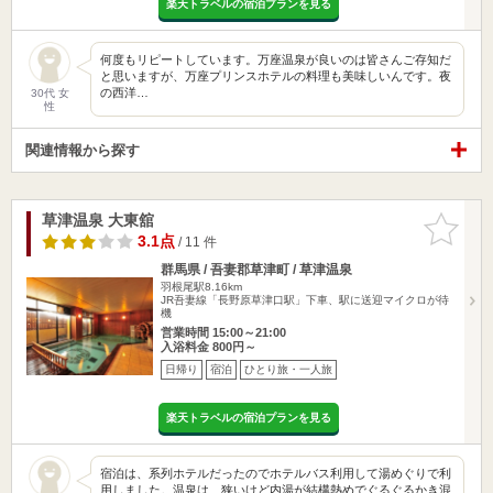
楽天トラベルの宿泊プランを見る
何度もリピートしています。万座温泉が良いのは皆さんご存知だ
と思いますが、万座プリンスホテルの料理も美味しいんです。夜
の西洋…
30代 女
性
関連情報から探す
草津温泉 大東舘
お気に入
りに追加
3.1点
/ 11 件
群馬県 / 吾妻郡草津町 / 草津温泉
羽根尾駅8.16km
JR吾妻線「長野原草津口駅」下車、駅に送迎マイクロが待
機
営業時間 15:00～21:00
入浴料金 800円～
日帰り
宿泊
ひとり旅・一人旅
楽天トラベルの宿泊プランを見る
宿泊は、系列ホテルだったのでホテルバス利用して湯めぐりで利
用しました。温泉は、狭いけど内湯が結構熱めでぐるぐるかき混