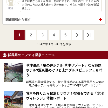
江戸時代から続く老舗宿、竹林に囲まれ、お伽話に出てくる雀の
お宿のようだと村人達から話が伝わり、滞在した巖谷小波が童話
化した…
匿名
関連情報から探す
1
2
3
4
5
164
件中 1件～30件を表示
群馬県のニフティ温泉ニュース
草津温泉「亀の井ホテル 草津リゾート」なら姉妹
ホテル3源泉湯めぐりと上州グルメビュッフェも叶
う
群馬県の草津温泉でも、特に開放感のある露天風呂が人気の
「亀の井ホテル 草津リゾート」が2025年12月25日にリニュ
ーアルオープンしました。
ロビーや客室が綺麗になって、上州グルメにこだわったビュ
電車を降りたら秘湯とサウナ！宿泊もできる「水沼
ッフェも人気！アクセスはシャトルバスで楽々、さらに草津
ヴィレッジ」体験レポート
温泉にある姉妹ホテルの「草津温泉 大東舘」「亀の井ホテ
ル 草津湯畑」の湯めぐりまで楽しめます。
「電車を降りてすぐ、天然温泉と本格サウナが待っている」