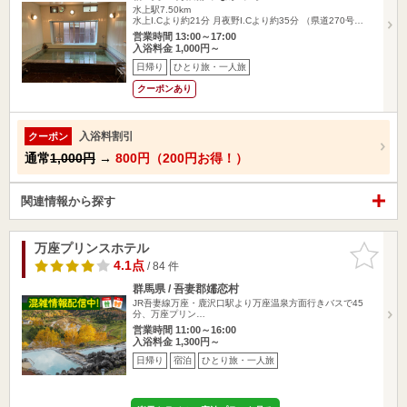
水上駅7.50km
水上I.Cより約21分 月夜野I.Cより約35分 （県道270号…
営業時間 13:00～17:00
入浴料金 1,000円～
日帰り
ひとり旅・一人旅
クーポンあり
入浴料割引
クーポン
通常
1,000円
→
800円（200円お得！）
関連情報から探す
万座プリンスホテル
お気に入
りに追加
4.1点
/ 84 件
群馬県 / 吾妻郡嬬恋村
JR吾妻線万座・鹿沢口駅より万座温泉方面行きバスで45
分、万座プリン…
営業時間 11:00～16:00
入浴料金 1,300円～
日帰り
宿泊
ひとり旅・一人旅