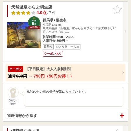
天然温泉ゆらぶ桐生店
お気に入
りに追加
4.0点
/ 7 件
群馬県 / 桐生市
小俣駅1.41km
東武桐生線『新桐生』駅からおりひめバス広沢線下り25
分。バス停「ゆら…
営業時間 6:00～23:00
入浴料金 800円～
日帰り
ひとり旅・一人旅
クーポンあり
【平日限定】大人入泉料割引
クーポン
通常
800円
→
750円（50円お得！）
風呂の中の石の椅子が気に入っています。
50代～
男性
関連情報から探す
伊勢崎ゆま～る
お気に入