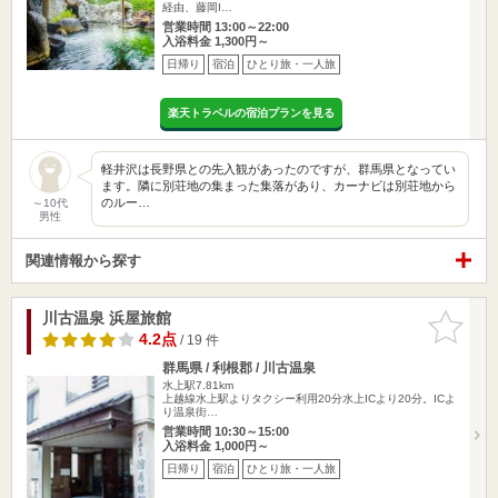
経由、藤岡I…
営業時間 13:00～22:00
入浴料金 1,300円～
日帰り
宿泊
ひとり旅・一人旅
楽天トラベルの宿泊プランを見る
軽井沢は長野県との先入観があったのですが、群馬県となってい
ます。隣に別荘地の集まった集落があり、カーナビは別荘地から
のルー…
～10代
男性
関連情報から探す
川古温泉 浜屋旅館
お気に入
りに追加
4.2点
/ 19 件
群馬県 / 利根郡 / 川古温泉
水上駅7.81km
上越線水上駅よりタクシー利用20分水上ICより20分。ICよ
り温泉街…
営業時間 10:30～15:00
入浴料金 1,000円～
日帰り
宿泊
ひとり旅・一人旅