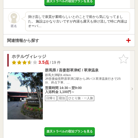
楽天トラベルの宿泊プランを見る
掛け流しで泉質が素晴らしいとのことで前から気になってまし
た。 施設はかなり古いですが内湯も露天も掛け流しで特に内湯は
オーバ…
匿名
関連情報から探す
ホテルヴィレッジ
お気に入
りに追加
3.5点
/ 19 件
群馬県 / 吾妻郡草津町 / 草津温泉
群馬大津駅8.40km
JR吾妻線長野原草津口駅からJRバス草津温泉行きで25
分、終点下車、…
営業時間 14:30～翌9:00
入浴料金 1,100円～
日帰り
宿泊
ひとり旅・一人旅
楽天トラベルの宿泊プランを見る