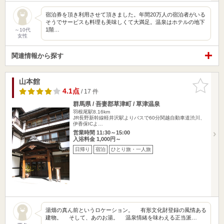
宿泊券を頂き利用させて頂きました。年間20万人の宿泊者がいる
そうでサービスも料理も美味しくて大満足。温泉はホテルの地下
1階…
～10代
女性
関連情報から探す
山本館
お気に入
りに追加
4.1点
/ 17 件
群馬県 / 吾妻郡草津町 / 草津温泉
羽根尾駅8.16km
JR長野新幹線軽井沢駅よりバスで60分関越自動車道渋川、
伊香保ICよ…
営業時間 11:30～15:00
入浴料金 1,000円～
日帰り
宿泊
ひとり旅・一人旅
湯畑の真ん前というロケーション。 有形文化財登録の風情ある
建物。 そして、あのお湯。 温泉情緒を味わえる正当派…