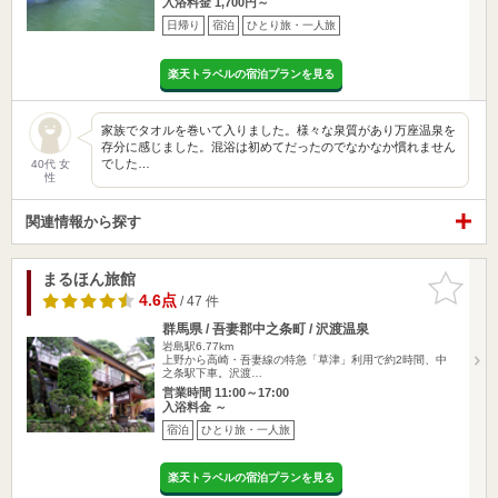
入浴料金 1,700円～
日帰り
宿泊
ひとり旅・一人旅
楽天トラベルの宿泊プランを見る
家族でタオルを巻いて入りました。様々な泉質があり万座温泉を
存分に感じました。混浴は初めてだったのでなかなか慣れません
でした…
40代 女
性
関連情報から探す
まるほん旅館
お気に入
りに追加
4.6点
/ 47 件
群馬県 / 吾妻郡中之条町 / 沢渡温泉
岩島駅6.77km
上野から高崎・吾妻線の特急「草津」利用で約2時間、中
之条駅下車。沢渡…
営業時間 11:00～17:00
入浴料金 ～
宿泊
ひとり旅・一人旅
楽天トラベルの宿泊プランを見る