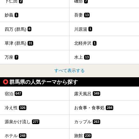
下仁田
磯部
2
7
妙義
吾妻
1
13
四万 (群馬)
川原湯
8
1
草津 (群馬)
北軽井沢
31
1
万座
水上
7
13
すべて表示する
群馬県の人気テーマから探す
宿泊
露天風呂
647
349
冷え性
お食事・食事処
326
284
源泉かけ流し
カップル
277
263
ホテル
旅館
248
230