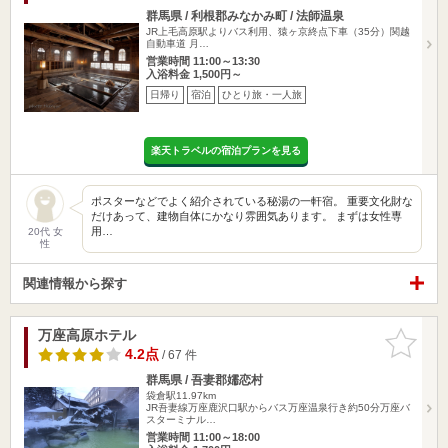
群馬県 / 利根郡みなかみ町 / 法師温泉
JR上毛高原駅よりバス利用、猿ヶ京終点下車（35分）関越
自動車道 月…
営業時間 11:00～13:30
入浴料金 1,500円～
日帰り
宿泊
ひとり旅・一人旅
楽天トラベルの宿泊プランを見る
ポスターなどでよく紹介されている秘湯の一軒宿。 重要文化財な
だけあって、建物自体にかなり雰囲気あります。 まずは女性専
用…
20代 女
性
関連情報から探す
万座高原ホテル
お気に入
りに追加
4.2点
/ 67 件
群馬県 / 吾妻郡嬬恋村
袋倉駅11.97km
JR吾妻線万座鹿沢口駅からバス万座温泉行き約50分万座バ
スターミナル…
営業時間 11:00～18:00