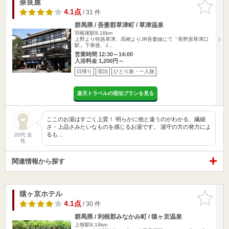
奈良屋
お気に入
りに追加
4.1点
/ 31 件
群馬県 / 吾妻郡草津町 / 草津温泉
羽根尾駅8.18km
上野より特急草津、高崎よりJR吾妻線にて「長野原草津口
駅」下車後、J…
営業時間 12:30～14:00
入浴料金 1,200円～
日帰り
宿泊
ひとり旅・一人旅
楽天トラベルの宿泊プランを見る
ここのお湯はすごく上質！ 明らかに他と違うのがわかる、繊細
さ・上品さみたいなものを感じるお湯です。 湯守の方の努力によ
るも…
20代 女
性
関連情報から探す
猿ヶ京ホテル
お気に入
りに追加
4.1点
/ 30 件
群馬県 / 利根郡みなかみ町 / 猿ヶ京温泉
上牧駅8.19km