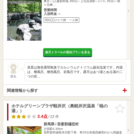
東京～(上越新幹線､89分)～上毛高原駅～(バス､35分)～猿
ヶ京練…
営業時間
入浴料金 ～
宿泊
ひとり旅・一人旅
楽天トラベルの宿泊プランを見る
泉質は無色透明無臭でカルシウムナトリウム硫化塩泉です。内湯
は、檜風呂、檜泡風呂、岩風呂です。露天はあつ湯とぬる湯の二
つの岩…
匿名
関連情報から探す
ホテルグリーンプラザ軽井沢（奥軽井沢温泉「暁の
お気に入
湯」）
りに追加
3.4点
/ 22 件
群馬県 / 吾妻郡嬬恋村
大前駅4.36km
長野新幹線軽井沢駅下車、車35分首都高練馬ICから関越道