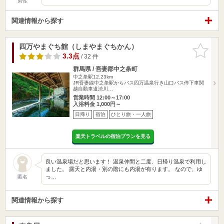
男性
関連情報から探す
四万やまぐち館（しまやまぐちかん）
お気に入
りに追加
3.3点
/ 32 件
群馬県 / 吾妻郡中之条町
中之条駅12.23km
JR吾妻線中之条駅からバス四万温泉行き山口バス停下車関
越自動車道渋川…
営業時間 12:00～17:00
入浴料金 1,000円～
日帰り
宿泊
ひとり旅・一人旅
楽天トラベルの宿泊プランを見る
良い温泉場だと思います！ 温泉仲間と二度、日帰り温泉で利用し
ました。 露天と内湯・別の階にも内湯が有ります。 なので、ゆ
っ…
匿名
関連情報から探す