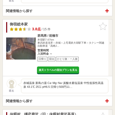
匿名
関連情報から探す
御宿総本家
お気に入
りに追加
3.8点
/ 15 件
群馬県 / 前橋市
本宿駅7.67km
東武鉄道浅草～赤城～上毛電鉄大胡駅下車～タクシー関越
自動車道「高崎J…
営業時間
入浴料金 ～
日帰り
宿泊
ひとり旅・一人旅
楽天トラベルの宿泊プランを見る
赤城温泉 新島の湯 Ca･Mg･Na･炭酸水素塩温泉 中性低張性高温
泉 43.1℃ 25㍑ pH6.5 日帰り500円11…
匿名
関連情報から探す
休暇村 嬬恋鹿沢（旧：休暇村鹿沢高原）
お気に入