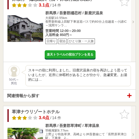
りに追加
3.1点
/ 14 件
群馬県 / 吾妻郡嬬恋村 / 新鹿沢温泉
大前駅10.55km
長野新幹線上田駅下車送迎バスで約60分上信越道～小諸IC
～浅間サンラ…
営業時間 12:00～20:00
入浴料金 850円～
日帰り
宿泊
ひとり旅・一人旅
楽天トラベルの宿泊プランを見る
スキーの宿に利用しました。旧鹿沢温泉の宿を再訪しよう思って
いましたが、近所に休暇村があることが分かり、急遽変更。お湯
的には…
50代～
男性
関連情報から探す
草津ナウリゾートホテル
お気に入
りに追加
3.4点
/ 14 件
群馬県 / 吾妻郡草津町 / 草津温泉
羽根尾駅8.77km
上野より特急草津、高崎よりJR吾妻線にて「長野原草津口
駅」下車後、J…