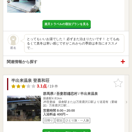
楽天トラベルの宿泊プランを見る
とってもいいお湯でした！ 必ずまた泊まりたいです！ とてもぬ
るくて真冬は寒い感じですがこれからの季節は本当にオススメ
で…
匿名
関連情報から探す
半出来温泉 登喜和荘
お気に入
りに追加
3.1点
/ 19 件
群馬県 / 吾妻郡嬬恋村 / 半出来温泉
袋倉駅4.81km
JR吾妻線 袋倉駅または万座鹿沢口駅より送迎有（要確
認）万座鹿沢口駅…
営業時間 8:00～20:00
入浴料金 400円～
日帰り
宿泊
ひとり旅・一人旅