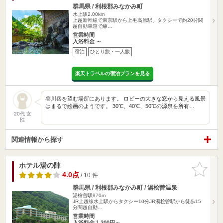
群馬県 / 利根郡みなかみ町
水上駅2.00km
上越新幹線で東京駅から上毛高原駅、タクシーで約20分関
越自動車道で練…
営業時間
入浴料金 ～
宿泊
ひとり旅・一人旅
楽天トラベルの宿泊プランを見る
谷川岳を望む場所にあります。 ロビーの大きな窓から見える風景
はまるで絵画のようです。 30℃、40℃、50℃の源泉を所有…
20代 女
性
関連情報から探す
ホテル湯の陣
お気に入
りに追加
4.0点
/ 10 件
群馬県 / 利根郡みなかみ町 / 湯桧曽温泉
湯檜曽駅970m
JR上越線水上駅からタクシー10分JR湯桧曽駅から徒歩15
分関越自動…
営業時間
入浴料金 1,200円～