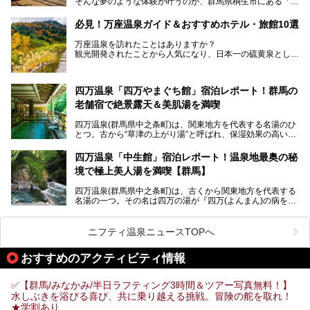
そんな夢のような体験が叶うのが、群馬県桐生市にある「駅
今回はそんな「亀の井ホテル 草津リゾート」を徹底レポー
の天然温泉&サウナの森 水沼ヴィレッジ」です。
ト！
日帰り温泉の「水沼の湯」と宿泊もできる「サウナの森」、
必見！万座温泉ガイド＆おすすめホテル・旅館10選
２つのエリアがあります。
───
提供元：アイコニア・ホスピタリティ株式会社【PR】
万座温泉を訪れたことはありますか？
今回は、その中でも特にユニークな駅直結の「水沼の湯」の
この記事は亀の井ホテル 草津リゾートのPR記事です。
観光開発されたことから人気になり、日本一の硫黄泉として
魅力に焦点を当て、温泉好き、サウナー、そして電車旅好き
も有名な温泉地です。
も必見の、心と体がリフレッシュする水沼ヴィレッジの体験
レポートをお届けします。
万座温泉が何県にあるのか、どんな温泉なのか、知らない方
四万温泉「四万やまぐち館」宿泊レポート！群馬の
も多いかもしれません。
老舗宿で絶景露天＆美肌湯を満喫
そこで筆者である私が実際に行ってみました！万座温泉の楽
しみ方や周辺の観光地を解説します。
四万温泉(群馬県中之条町)は、関東地方を代表する名湯のひ
また、日帰り入浴できる温泉から混浴可能な温泉まで、おす
とつ。古から“草津の上がり湯”と呼ばれ、保湿効果の高い美
すめの入浴施設もご紹介します！
肌湯として有名な存在です。
四万温泉「中生館」宿泊レポート！温泉地最奥の秘
「四万やまぐち館」は、この地を代表する旅館の一つ。日帰
境で極上美人湯を満喫【群馬】
り入浴も可能ですが、やはり宿泊してじっくり楽しむのがベ
スト。今回は筆者自ら宿泊し、人気の絶景露天風呂＆極上美
四万温泉(群馬県中之条町)は、古くから関東地方を代表する
肌湯をはじめ、館内の魅力をたっぷりとご紹介します！
名湯の一つ。その名は四万の湯が『四万(よんまん)の病を癒
す霊泉』であるとする伝説に由来し、現代においても多くの
観光客で賑わう人気温泉地です。
ニフティ温泉ニュースTOPへ
「中生館」は四万温泉最奥に位置し、秘境感漂う老舗宿。泉
質の良さ(特に美人湯効果)に定評があり、知る人ぞ知る穴場
おすすめのアクティビティ情報
的存在です。今回は筆者自ら宿泊し、自慢の温泉をはじめ食
事・客室・共有スペースなど、宿の全貌を徹底紹介します。
✅【群馬/みなかみ/半日ラフティング3時間＆ツアー写真無料！】
水しぶきを浴びる喜び、共に乗り越える挑戦。冒険の舵を取れ！
★学割あり