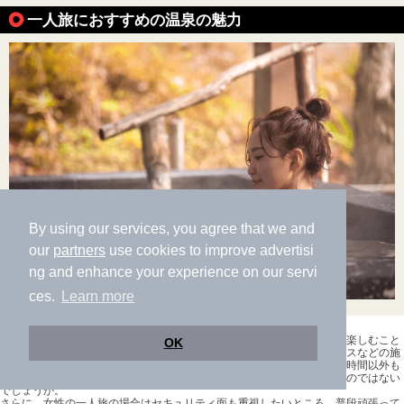
一人旅におすすめの温泉の魅力
By using our services, you agree that we and
our
partners
use cookies to improve advertisi
ng and enhance your experience on our servi
ces.
Learn more
温泉以外のサービスもマイペースで楽しみたい
同行者に気を使うことなく、自分のペースで入りたい温泉を好きなだけ楽しむこと
OK
ができる温泉の一人旅。できるのであれば、ライブラリーや休憩スペースなどの施
設や、一人でも体験できるアクティビティープランなど、お風呂に入る時間以外も
充実させられるサービスが整っている施設の方が時間を有意義に使えるのではない
でしょうか。
さらに、女性の一人旅の場合はセキュリティ面も重視したいところ。普段頑張って