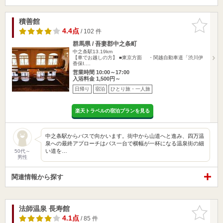
積善館
お気に入
りに追加
4.4点
/ 102 件
群馬県 / 吾妻郡中之条町
中之条駅13.19km
【車でお越しの方】 ■東京方面 ・関越自動車道「渋川伊
香保I.…
営業時間 10:00～17:00
入浴料金 1,500円～
日帰り
宿泊
ひとり旅・一人旅
楽天トラベルの宿泊プランを見る
中之条駅からバスで向かいます。街中から山道へと進み、四万温
泉への最終アプローチはバス一台で横幅が一杯になる温泉街の細
い道を…
50代～
男性
関連情報から探す
法師温泉 長寿館
お気に入
りに追加
4.1点
/ 85 件