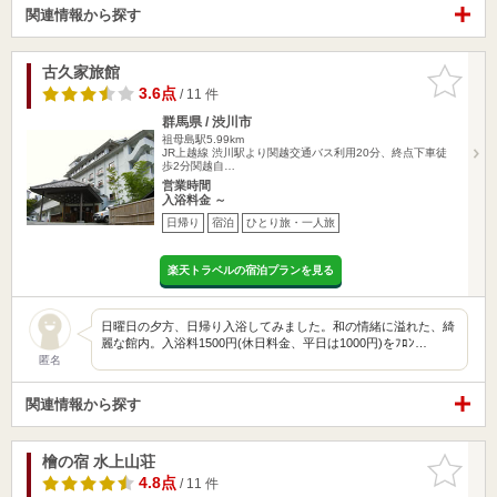
関連情報から探す
古久家旅館
お気に入
りに追加
3.6点
/ 11 件
群馬県 / 渋川市
祖母島駅5.99km
JR上越線 渋川駅より関越交通バス利用20分、終点下車徒
歩2分関越自…
営業時間
入浴料金 ～
日帰り
宿泊
ひとり旅・一人旅
楽天トラベルの宿泊プランを見る
日曜日の夕方、日帰り入浴してみました。和の情緒に溢れた、綺
麗な館内。入浴料1500円(休日料金、平日は1000円)をﾌﾛﾝ…
匿名
関連情報から探す
檜の宿 水上山荘
お気に入
りに追加
4.8点
/ 11 件