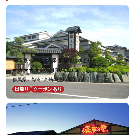
高崎 京ヶ島天然温泉 湯都里（ゆとり）
★
★
★
★
★
4.0
194件の口コミ
群馬県 / 高崎 / 高崎問屋町駅3.3km
日帰り
クーポンあり