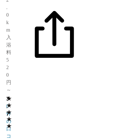
.
0
k
m
入
浴
料
5
2
0
円
～
★
3
3
★
.
0
★
7
件
★
の
★
口
コ