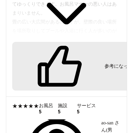
てゆっくりできます。お風呂マナーの悪い人はあ
まりいません。
畳の広い大広間があるのですが、壁際の良い場所
を場所取りしてプールや入浴に行く人が多いのが
残念です。みんなが気持ちよく使えるように施設
管理者には場所取り禁止等の張り紙や放送するな
ど注意して欲しいです。
参考になった
★
★
★
★
★
お風呂
施設
サービス
5
5
5
ao-san
さ
ん(
男