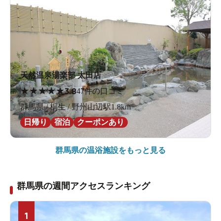
天然温泉湯楽部 太田店
★
★
★
★
★
3.8
47件の口コミ
群馬県 / 桐生 / 野州山辺駅1.8km
日帰り
宿泊
クーポンあり
群馬県の
温浴施設をもっと見る
群馬県の週間アクセスランキング
1