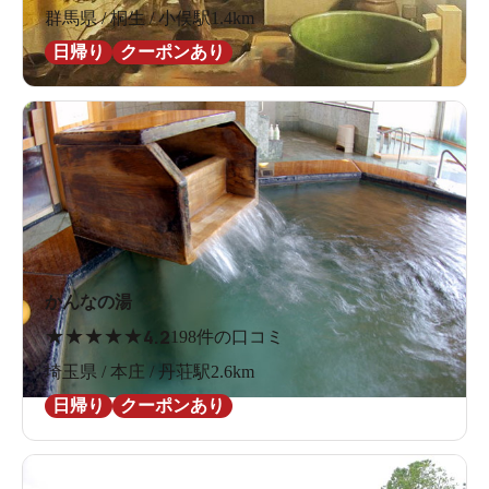
群馬県 / 桐生 / 小俣駅1.4km
日帰り
クーポンあり
かんなの湯
★
★
★
★
★
4.2
198件の口コミ
埼玉県 / 本庄 / 丹荘駅2.6km
日帰り
クーポンあり