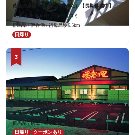
黄金の湯館（こがねのゆかん）【長期休館中】
★
★
★
★
★
4.0
107件の口コミ
群馬県 / 伊香保 / 祖母島駅5.5km
日帰り
3
湯楽の里 伊勢崎店（ゆらのさと）
★
★
★
★
★
4.1
80件の口コミ
群馬県 / 桐生 / 新伊勢崎駅2.8km
日帰り
クーポンあり