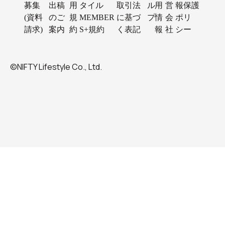
募集
出稿
用
タイル
取引法
ル
用
営
報保護
(資料
のご
規
MEMBER
に基づ
プ
情
会
ポリ
請求)
案内
約
S+規約
く表記
報
社
シー
©NIFTY Lifestyle Co., Ltd.