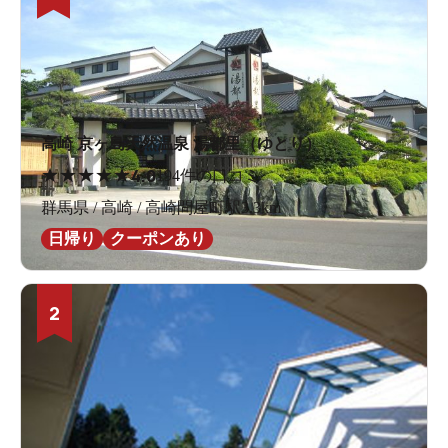
高崎 京ヶ島天然温泉 湯都里（ゆとり）
★
★
★
★
★
4.0
194件の口コミ
群馬県 / 高崎 / 高崎問屋町駅3.3km
日帰り
クーポンあり
2