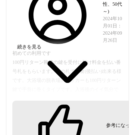
性
、
50代
～
)
2024年10
月01日
：
2024年09
月26日
続きを見る
初めての利用です
100円リターン靴箱の鍵を受付に預け料金を払い番
号札をもらいます。この札で飲食(後払い)出来る様
です。大浴場の脱衣場のロッカーも100円リターン
鍵で手首に巻くタイプです。入浴後のイイ気分で
100円玉を取り忘れない様に！。私は100円の手持
ちがなかったので受付嬢に両替をお願いしまし
た。浴場は温泉ホテルの雰囲気です。浴場から休
参考になった
息所まで距離がありますが、その間の通路にはい
たるところに椅子があり、空いていればその場で