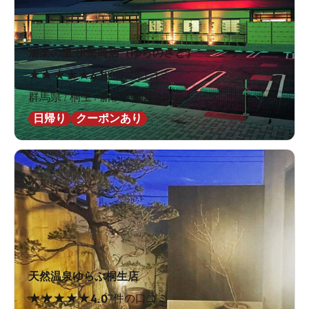
湯楽の里 伊勢崎店（ゆらのさと）
★
★
★
★
★
4.1
80件の口コミ
群馬県 / 桐生 / 新伊勢崎駅2.8km
日帰り
クーポンあり
天然温泉ゆらぶ桐生店
★
★
★
★
★
4.0
7件の口コミ