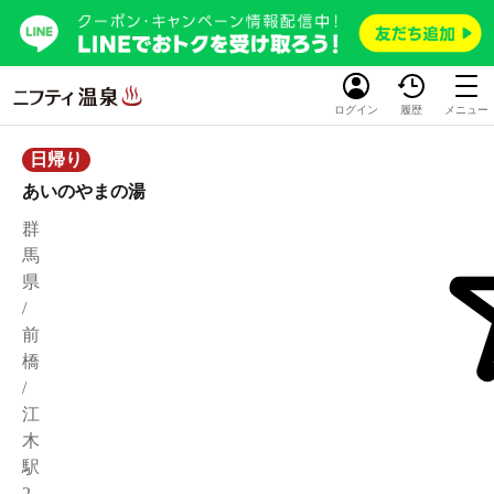
ログイン
履歴
メニュー
日帰り
あいのやまの湯
群
馬
県
/
前
橋
/
江
木
駅
2