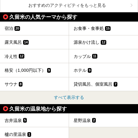
おすすめのアクティビティをもっと見る
久留米の人気テーマから探す
宿泊
お食事・食事処
20
15
露天風呂
源泉かけ流し
14
12
冷え性
カップル
12
11
格安（1,000円以下）
ホテル
9
9
サウナ
貸切風呂、個室風呂
8
7
すべて表示する
久留米の温泉地から探す
吉井温泉
星野温泉
5
2
櫨の里温泉
1