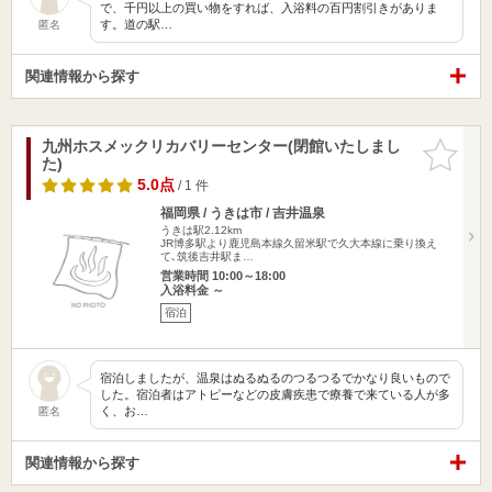
で、千円以上の買い物をすれば、入浴料の百円割引きがありま
す。道の駅…
匿名
関連情報から探す
九州ホスメックリカバリーセンター(閉館いたしまし
お気に入
た)
りに追加
5.0点
/ 1 件
福岡県 / うきは市 / 吉井温泉
うきは駅2.12km
JR博多駅より鹿児島本線久留米駅で久大本線に乗り換え
て､筑後吉井駅ま…
営業時間 10:00～18:00
入浴料金 ～
宿泊
宿泊しましたが、温泉はぬるぬるのつるつるでかなり良いもので
した。宿泊者はアトピーなどの皮膚疾患で療養で来ている人が多
く、お…
匿名
関連情報から探す