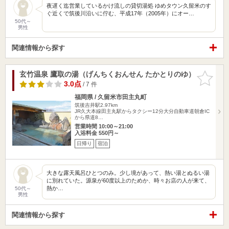
夜遅く迄営業しているかけ流しの貸切湯処 ゆめタウン久留米のす
ぐ近くで筑後川沿いに佇む、平成17年（2005年）にオー…
50代～
男性
関連情報から探す
玄竹温泉 鷹取の湯（げんちくおんせん たかとりのゆ）
お気に入
りに追加
3.0点
/ 7 件
福岡県 / 久留米市田主丸町
筑後吉井駅2.97km
JR久大本線田主丸駅からタクシー12分大分自動車道朝倉IC
から県道8…
営業時間 10:00～21:00
入浴料金 550円～
日帰り
宿泊
大きな露天風呂ひとつのみ。少し境があって、熱い湯とぬるい湯
に別れていた。源泉が60度以上のためか、時々お店の人が来て、
熱か…
50代～
男性
関連情報から探す