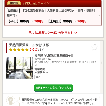
【百名湯受賞記念】入浴料最大290円引き（日曜・祝日利
期間限定
用不可）
【平日】
880円
→
700円
【土曜日】
990円
→
700円
他にも1種類のクーポンがあります
天然田園温泉 ふかほり邸
お気に入
りに追加
5.0点
/ 1 件
福岡県 / 久留米市三潴町西牟田
西牟田駅1.13km
JR西牟田駅より車で約5分九州自動車道 広川ICより約20
分
営業時間
入浴料金 ～
宿泊
楽天トラベルの宿泊プランを見る
田園風景が広がる久留米市三潴（みづま）町に4000坪の敷地を持
つ、江戸時代の旧家をリノベーションして平成20年に開業した…