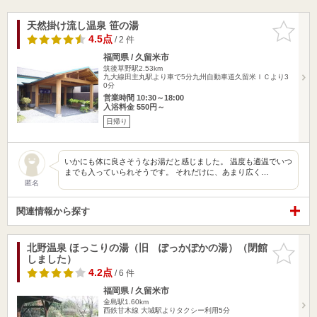
天然掛け流し温泉 笹の湯
お気に入
りに追加
4.5点
/ 2 件
福岡県 / 久留米市
筑後草野駅2.53km
九大線田主丸駅より車で5分九州自動車道久留米ＩＣより3
0分
営業時間 10:30～18:00
入浴料金 550円～
日帰り
いかにも体に良さそうなお湯だと感じました。 温度も適温でいつ
までも入っていられそうです。 それだけに、あまり広く…
匿名
関連情報から探す
北野温泉 ほっこりの湯（旧 ぽっかぽかの湯）（閉館
お気に入
しました）
りに追加
4.2点
/ 6 件
福岡県 / 久留米市
金島駅1.60km
西鉄甘木線 大城駅よりタクシー利用5分