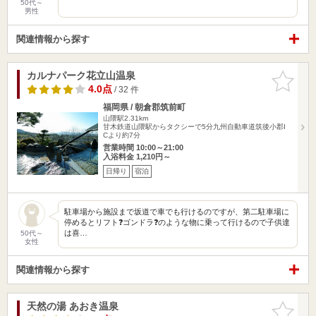
50代～
男性
関連情報から探す
カルナパーク花立山温泉
お気に入
りに追加
4.0点
/ 32 件
福岡県 / 朝倉郡筑前町
山隈駅2.31km
甘木鉄道山隈駅からタクシーで5分九州自動車道筑後小郡I
Cより約7分
営業時間 10:00～21:00
入浴料金 1,210円～
日帰り
宿泊
駐車場から施設まで坂道で車でも行けるのですが、第二駐車場に
停めるとリフト❓ゴンドラ❓のような物に乗って行けるので子供達
は喜…
50代～
女性
関連情報から探す
天然の湯 あおき温泉
お気に入