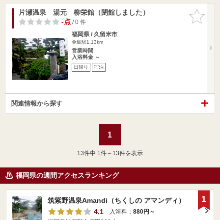
片瀬温泉 湯元 柳栄館（閉館しました）
お気に入
りに追加
-点
/ 0 件
福岡県 / 久留米市
金島駅1.13km
営業時間
入浴料金 ～
日帰り
宿泊
関連情報から探す
1
13
件中 1件～13件を表示
福岡県の週間アクセスランキング
1
筑紫野温泉Amandi（ちくしの アマンディ）
4.1
入浴料：
880円～