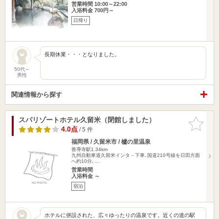
営業時間 10:00～22:00
入浴料金 700円～
日帰り
長期休業・・・となりました。
50代～
男性
関連情報から探す
スパリゾートホテル久留米（閉館しました）
お気に入
りに追加
4.0点
/ 5 件
福岡県 / 久留米市 / 櫨の里温泉
善導寺駅1.34km
九州自動車道久留米インタ－下車､国道210号線を日田方面
へ約10分､…
営業時間
入浴料金 ～
宿泊
ホテルに併設された、広々ゆったりの温泉です。近くの道の駅