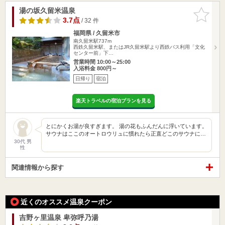
湯の坂久留米温泉
お気に入
りに追加
3.7点
/ 32 件
福岡県 / 久留米市
南久留米駅737m
西鉄久留米駅、またはJR久留米駅より西鉄バス利用「文化
センター前」下…
営業時間 10:00～25:00
入浴料金 800円～
日帰り
宿泊
楽天トラベルの宿泊プランを見る
とにかくお湯が良すぎます。 湯の花もふんだんに浮いています。
サウナはここのオートロウリュに慣れたら正直どこのサウナに…
30代 男
性
関連情報から探す
近くのオススメ温泉クーポン
吉野ヶ里温泉 卑弥呼乃湯