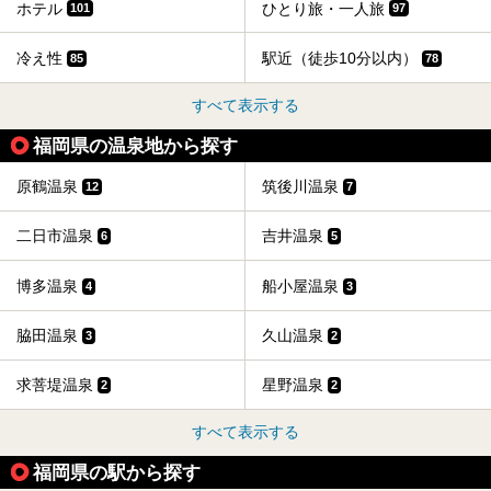
ホテル
ひとり旅・一人旅
101
97
冷え性
駅近（徒歩10分以内）
85
78
すべて表示する
福岡県の温泉地から探す
原鶴温泉
筑後川温泉
12
7
二日市温泉
吉井温泉
6
5
博多温泉
船小屋温泉
4
3
脇田温泉
久山温泉
3
2
求菩堤温泉
星野温泉
2
2
すべて表示する
福岡県の駅から探す