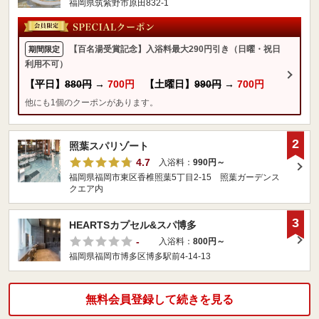
福岡県筑紫野市原田832-1
【百名湯受賞記念】入浴料最大290円引き（日曜・祝日
期間限定
利用不可）
【平日】
880円
→
700円
【土曜日】
990円
→
700円
他にも1個のクーポンがあります。
2
照葉スパリゾート
4.7
入浴料：
990円～
福岡県福岡市東区香椎照葉5丁目2-15 照葉ガーデンス
クエア内
3
HEARTSカプセル&スパ博多
-
入浴料：
800円～
福岡県福岡市博多区博多駅前4-14-13
無料会員登録して続きを見る