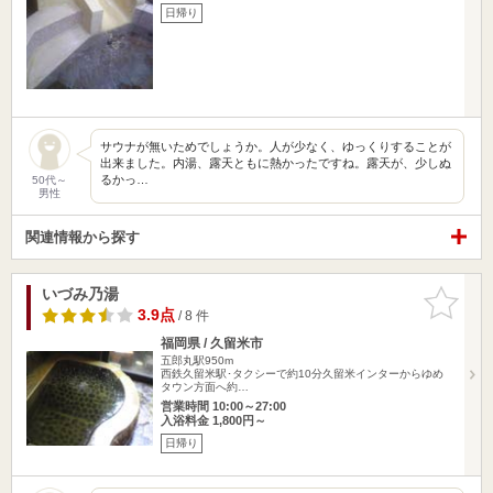
日帰り
サウナが無いためでしょうか。人が少なく、ゆっくりすることが
出来ました。内湯、露天ともに熱かったですね。露天が、少しぬ
るかっ…
50代～
男性
関連情報から探す
いづみ乃湯
お気に入
りに追加
3.9点
/ 8 件
福岡県 / 久留米市
五郎丸駅950m
西鉄久留米駅･タクシーで約10分久留米インターからゆめ
タウン方面へ約…
営業時間 10:00～27:00
入浴料金 1,800円～
日帰り