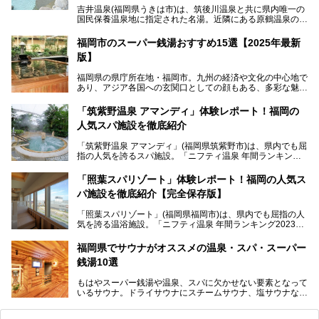
吉井温泉(福岡県うきは市)は、筑後川温泉と共に県内唯一の
国民保養温泉地に指定された名湯。近隣にある原鶴温泉の観
光地風情と異なり、長閑な田園地帯に佇む小さな温泉地で
す。
福岡市のスーパー銭湯おすすめ15選【2025年最新
版】
「ふだん着の温泉 鶴は千年」は、吉井温泉にある日帰り入
浴施設。源泉100％かけ流しの極上美肌湯を楽しめ、近隣の
福岡県の県庁所在地・福岡市。九州の経済や文化の中心地で
住民や温泉ファンに愛され続けています。今回は筆者自ら日
あり、アジア各国への玄関口としての顔もある、多彩な魅力
帰り入浴し、自慢の温泉を中心に詳細レビューします！
をもつ大都市です。
「筑紫野温泉 アマンディ」体験レポート！福岡の
そんな福岡市は、スーパー銭湯も多種多彩。玄界灘を眺めら
人気スパ施設を徹底紹介
れるリゾート気分満点のスーパー銭湯から、繁華街近くのレ
トロな銭湯、泉質自慢の天然温泉まで、福岡市で行ってみた
「筑紫野温泉 アマンディ」(福岡県筑紫野市)は、県内でも屈
いスーパー銭湯を一挙ご紹介します。
指の人気を誇るスパ施設。「ニフティ温泉 年間ランキング2
022」では、福岡県岩盤浴部門第１位を獲得。いつも多くの
入浴客で賑わっています。
「照葉スパリゾート」体験レポート！福岡の人気ス
パ施設を徹底紹介【完全保存版】
そこで今回は、ニフティ温泉ライターである筆者が現地訪
問。週替わりで男女入替制の温泉・サウナや岩盤浴・VIPル
「照葉スパリゾート」(福岡県福岡市)は、県内でも屈指の人
ーム・併設するレストランを体験し、それらの全貌を徹底紹
気を誇る温浴施設。「ニフティ温泉 年間ランキング2023」
介します！
では福岡県総合第３位を獲得し、平日・土日を問わず多くの
常連客で賑わっています。
福岡県でサウナがオススメの温泉・スパ・スーパー
銭湯10選
そこで今回は、ニフティ温泉ライターである筆者が現地体
験。超人気の岩盤房(岩盤浴)をはじめ、スパ＆サウナ・アミ
もはやスーパー銭湯や温泉、スパに欠かせない要素となって
ューズメント・宿泊施設・グルメ・その他施設まで、多彩な
いるサウナ。ドライサウナにスチームサウナ、塩サウナな
る全貌と魅力を徹底紹介します！
ど、いくつか異なるタイプが楽しめたり、水風呂や外気浴ス
ペース、ロウリュウなど、心ゆくまで楽しむためのサービス