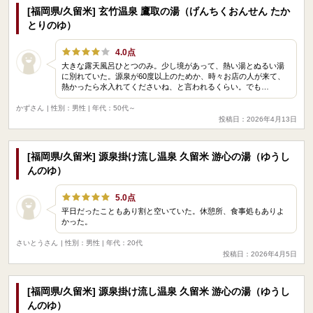
[福岡県/久留米] 玄竹温泉 鷹取の湯（げんちくおんせん たか
とりのゆ）
4.0点
大きな露天風呂ひとつのみ。少し境があって、熱い湯とぬるい湯
に別れていた。源泉が60度以上のためか、時々お店の人が来て、
熱かったら水入れてくださいね、と言われるくらい。でも…
かずさん
| 性別：男性 | 年代：50代～
投稿日：2026年4月13日
[福岡県/久留米] 源泉掛け流し温泉 久留米 游心の湯（ゆうし
んのゆ）
5.0点
平日だったこともあり割と空いていた。休憩所、食事処もありよ
かった。
さいとうさん
| 性別：男性 | 年代：20代
投稿日：2026年4月5日
[福岡県/久留米] 源泉掛け流し温泉 久留米 游心の湯（ゆうし
んのゆ）