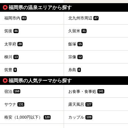
福岡県の温泉エリアから探す
福岡市内
北九州市周辺
83
47
筑後
久留米
46
31
太宰府
飯塚
28
15
柳川
宗像
13
12
筑豊
糸島
9
8
福岡県の人気テーマから探す
宿泊
お食事・食事処
168
141
サウナ
露天風呂
131
127
格安（1,000円以下）
カップル
120
109