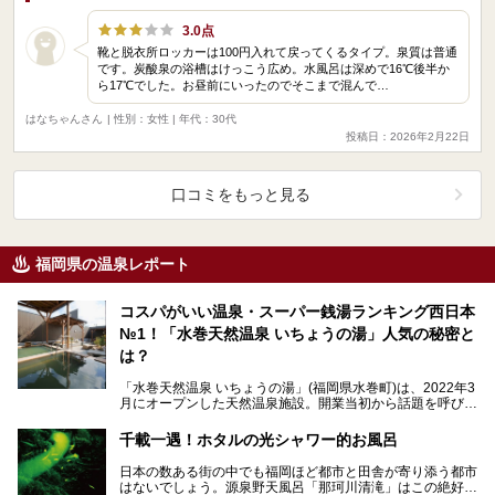
3.0点
靴と脱衣所ロッカーは100円入れて戻ってくるタイプ。泉質は普通
です。炭酸泉の浴槽はけっこう広め。水風呂は深めで16℃後半か
ら17℃でした。お昼前にいったのでそこまで混んで…
はなちゃんさん
| 性別：女性 | 年代：30代
投稿日：2026年2月22日
口コミをもっと見る
福岡県の温泉レポート
コスパがいい温泉・スーパー銭湯ランキング西日本
№1！「水巻天然温泉 いちょうの湯」人気の秘密と
は？
「水巻天然温泉 いちょうの湯」(福岡県水巻町)は、2022年3
月にオープンした天然温泉施設。開業当初から話題を呼び、
ニフティ温泉「ユーザーが選んだ！コスパがいい…
千載一遇！ホタルの光シャワー的お風呂
日本の数ある街の中でも福岡ほど都市と田舎が寄り添う都市
はないでしょう。源泉野天風呂「那珂川清滝」はこの絶好の