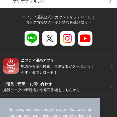
サウナランキング
ニフティ温泉公式アカウントをフォローして
おトク情報やクーポン情報を受け取ろう
ニフティ温泉アプリ
地図から温泉検索！お得な限定クーポンも！
今すぐダウンロード！
ご意見ご要望 ・お問い合わせ
施設データの新規追加や修正依頼もこちらから
スマートフォン
/
PC
加盟店募集（資料請求）
広告出稿のご案内
By using our services, you agree that we and
our
partners
use cookies to improve advertisi
利用規約
ライフスタイルMEMBERS+規約