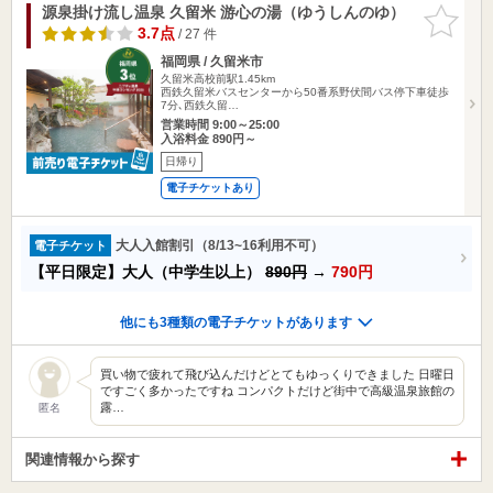
源泉掛け流し温泉 久留米 游心の湯（ゆうしんのゆ）
お気に入
りに追加
3.7点
/ 27 件
福岡県 / 久留米市
久留米高校前駅1.45km
西鉄久留米バスセンターから50番系野伏間バス停下車徒歩
7分､西鉄久留…
営業時間 9:00～25:00
入浴料金 890円～
日帰り
電子チケットあり
大人入館割引（8/13~16利用不可）
電子チケット
【平日限定】大人（中学生以上）
890円
→
790円
他にも3種類の電子チケットがあります
買い物で疲れて飛び込んだけどとてもゆっくりできました 日曜日
ですごく多かったですね コンパクトだけど街中で高級温泉旅館の
露…
匿名
関連情報から探す