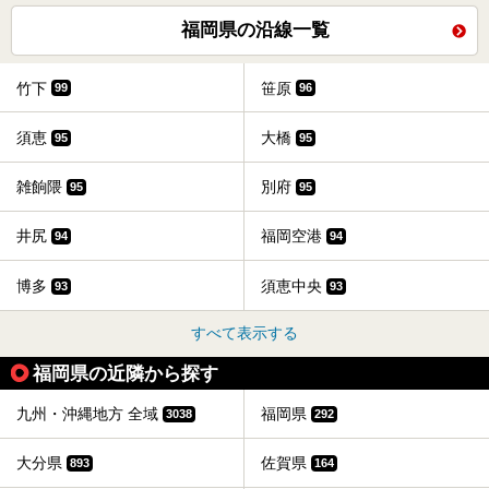
福岡県の沿線一覧
竹下
笹原
99
96
須恵
大橋
95
95
雑餉隈
別府
95
95
井尻
福岡空港
94
94
博多
須恵中央
93
93
すべて表示する
福岡県の近隣から探す
九州・沖縄地方 全域
福岡県
3038
292
大分県
佐賀県
893
164