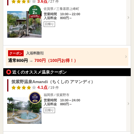
3.6点
/ 27 件
佐賀県 / 三養基郡上峰町
営業時間 10:00～22:00
入浴料金 800円～
日帰り
入浴料割引
クーポン
通常
800円
→
700円（100円お得！）
近くのオススメ温泉クーポン
筑紫野温泉Amandi（ちくしの アマンディ）
4.1点
/ 19 件
福岡県 / 筑紫野市
営業時間 10:00～24:00
入浴料金 880円～
日帰り