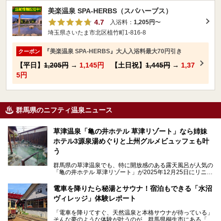
美楽温泉 SPA-HERBS（スパハーブス）
4.7
入浴料：
1,205円
〜
埼玉県さいたま市北区植竹町1-816-8
『美楽温泉 SPA-HERBS』大人入浴料最大70円引き
クーポン
【平日】
1,205円
→
1,145円
【土日祝】
1,445円
→
1,37
5円
群馬県のニフティ温泉ニュース
草津温泉「亀の井ホテル 草津リゾート」なら姉妹
ホテル3源泉湯めぐりと上州グルメビュッフェも叶
う
群馬県の草津温泉でも、特に開放感のある露天風呂が人気の
「亀の井ホテル 草津リゾート」が2025年12月25日にリニュ
ーアルオープンしました。
ロビーや客室が綺麗になって、上州グルメにこだわったビュ
電車を降りたら秘湯とサウナ！宿泊もできる「水沼
ッフェも人気！アクセスはシャトルバスで楽々、さらに草津
ヴィレッジ」体験レポート
温泉にある姉妹ホテルの「草津温泉 大東舘」「亀の井ホテ
ル 草津湯畑」の湯めぐりまで楽しめます。
「電車を降りてすぐ、天然温泉と本格サウナが待っている」
そんな夢のような体験が叶うのが、群馬県桐生市にある「駅
今回はそんな「亀の井ホテル 草津リゾート」を徹底レポー