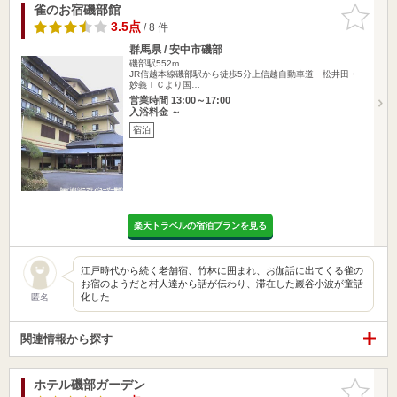
雀のお宿磯部館
お気に入
りに追加
3.5点
/ 8 件
群馬県 / 安中市磯部
磯部駅552m
JR信越本線磯部駅から徒歩5分上信越自動車道 松井田・
妙義ＩＣより国…
営業時間 13:00～17:00
入浴料金 ～
宿泊
楽天トラベルの宿泊プランを見る
江戸時代から続く老舗宿、竹林に囲まれ、お伽話に出てくる雀の
お宿のようだと村人達から話が伝わり、滞在した巖谷小波が童話
化した…
匿名
関連情報から探す
ホテル磯部ガーデン
お気に入