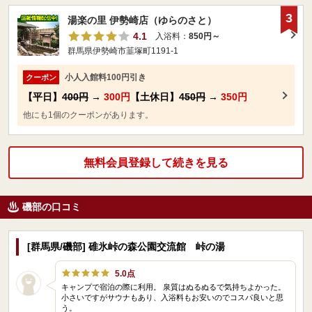
3
湯楽の里 伊勢崎店（ゆらのさと）
4.1
入浴料：
850円～
群馬県伊勢崎市韮塚町1191-1
小人入館料100円引き
クーポン
【平日】
400円
→
300円
【土休日】
450円
→
350円
他にも1個のクーポンがあります。
無料会員登録して続きを見る
磯部の口コミ
[群馬県/磯部] 碓氷峠の森公園交流館 峠の湯
5.0点
キャンプで宿泊の際に利用。 泉質はぬるぬるで気持ちよかった。
小さいですがサウナもあり、入浴料もお安いのでコスパ良いと思
う。