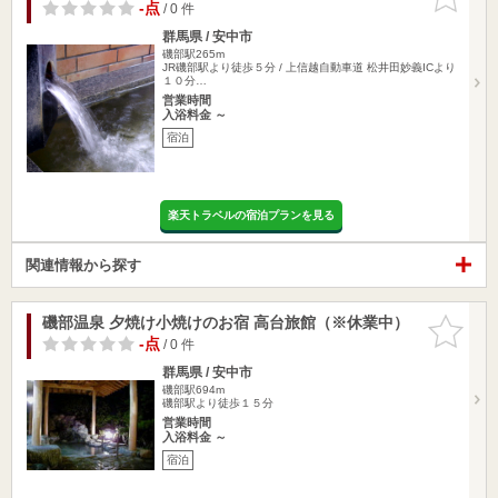
りに追加
-点
/ 0 件
群馬県 / 安中市
磯部駅265m
JR磯部駅より徒歩５分 / 上信越自動車道 松井田妙義ICより
１０分…
営業時間
入浴料金 ～
宿泊
楽天トラベルの宿泊プランを見る
関連情報から探す
磯部温泉 夕焼け小焼けのお宿 高台旅館（※休業中）
お気に入
りに追加
-点
/ 0 件
群馬県 / 安中市
磯部駅694m
磯部駅より徒歩１５分
営業時間
入浴料金 ～
宿泊