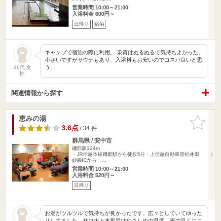
営業時間 10:00～21:00
入浴料金 600円～
日帰り
宿泊
キャンプで宿泊の際に利用。 泉質はぬるぬるで気持ちよかった。
小さいですがサウナもあり、入浴料もお安いのでコスパ良いと思
う…
30代 女
性
関連情報から探す
恵みの湯
お気に入
りに追加
3.6点
/ 34 件
群馬県 / 安中市
磯部駅324m
・JR信越本線磯部駅から徒歩5分・上信越自動車道松井田
妙義ICから …
営業時間 10:00～21:00
入浴料金 520円～
日帰り
お湯がツルツルで気持ちが良かったです、広々としていてゆった
りしてました。サウナと水風呂はやさしめの温度、家の近くにこ