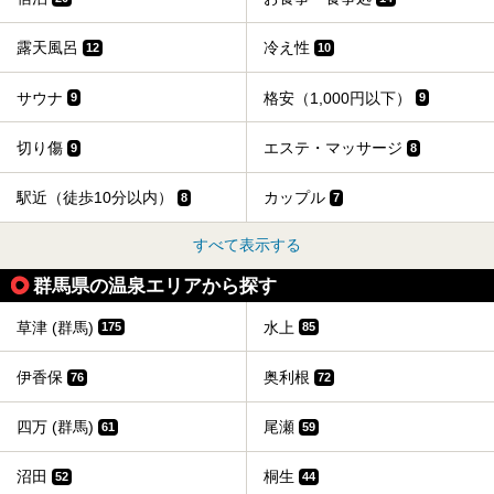
露天風呂
冷え性
12
10
サウナ
格安（1,000円以下）
9
9
切り傷
エステ・マッサージ
9
8
駅近（徒歩10分以内）
カップル
8
7
すべて表示する
群馬県の温泉エリアから探す
草津 (群馬)
水上
175
85
伊香保
奥利根
76
72
四万 (群馬)
尾瀬
61
59
沼田
桐生
52
44