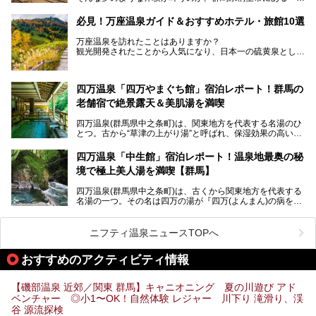
の天然温泉&サウナの森 水沼ヴィレッジ」です。
ト！
日帰り温泉の「水沼の湯」と宿泊もできる「サウナの森」、
必見！万座温泉ガイド＆おすすめホテル・旅館10選
２つのエリアがあります。
───
提供元：アイコニア・ホスピタリティ株式会社【PR】
万座温泉を訪れたことはありますか？
今回は、その中でも特にユニークな駅直結の「水沼の湯」の
この記事は亀の井ホテル 草津リゾートのPR記事です。
観光開発されたことから人気になり、日本一の硫黄泉として
魅力に焦点を当て、温泉好き、サウナー、そして電車旅好き
も有名な温泉地です。
も必見の、心と体がリフレッシュする水沼ヴィレッジの体験
レポートをお届けします。
万座温泉が何県にあるのか、どんな温泉なのか、知らない方
四万温泉「四万やまぐち館」宿泊レポート！群馬の
も多いかもしれません。
老舗宿で絶景露天＆美肌湯を満喫
そこで筆者である私が実際に行ってみました！万座温泉の楽
しみ方や周辺の観光地を解説します。
四万温泉(群馬県中之条町)は、関東地方を代表する名湯のひ
また、日帰り入浴できる温泉から混浴可能な温泉まで、おす
とつ。古から“草津の上がり湯”と呼ばれ、保湿効果の高い美
すめの入浴施設もご紹介します！
肌湯として有名な存在です。
四万温泉「中生館」宿泊レポート！温泉地最奥の秘
「四万やまぐち館」は、この地を代表する旅館の一つ。日帰
境で極上美人湯を満喫【群馬】
り入浴も可能ですが、やはり宿泊してじっくり楽しむのがベ
スト。今回は筆者自ら宿泊し、人気の絶景露天風呂＆極上美
四万温泉(群馬県中之条町)は、古くから関東地方を代表する
肌湯をはじめ、館内の魅力をたっぷりとご紹介します！
名湯の一つ。その名は四万の湯が『四万(よんまん)の病を癒
す霊泉』であるとする伝説に由来し、現代においても多くの
観光客で賑わう人気温泉地です。
ニフティ温泉ニュースTOPへ
「中生館」は四万温泉最奥に位置し、秘境感漂う老舗宿。泉
質の良さ(特に美人湯効果)に定評があり、知る人ぞ知る穴場
おすすめのアクティビティ情報
的存在です。今回は筆者自ら宿泊し、自慢の温泉をはじめ食
事・客室・共有スペースなど、宿の全貌を徹底紹介します。
【磯部温泉 近郊／関東 群馬】キャニオニング 夏の川遊び アド
ベンチャー ◎小1〜OK！自然体験 レジャー 川下り 滝滑り、渓
谷 源流探検