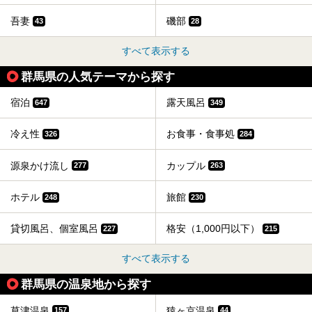
吾妻
磯部
43
28
すべて表示する
群馬県の人気テーマから探す
宿泊
露天風呂
647
349
冷え性
お食事・食事処
326
284
源泉かけ流し
カップル
277
263
ホテル
旅館
248
230
貸切風呂、個室風呂
格安（1,000円以下）
227
215
すべて表示する
群馬県の温泉地から探す
草津温泉
猿ヶ京温泉
157
44