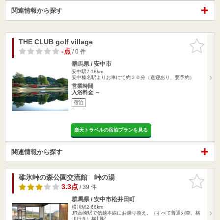
関連情報から探す
THE CLUB golf village
お気に入
りに追加
-点
/ 0 件
群馬県 / 安中市
安中駅2.18km
安中榛名駅よりお車にて約２０分（送迎あり、要予約）
営業時間
入浴料金 ～
宿泊
楽天トラベルの宿泊プランを見る
関連情報から探す
碓氷峠の森公園交流館 峠の湯
お気に入
りに追加
3.3点
/ 39 件
群馬県 / 安中市松井田町
横川駅2.66km
JR高崎駅で信越本線にお乗り換え。（すべて普通列車、横
川行き）横川駅…