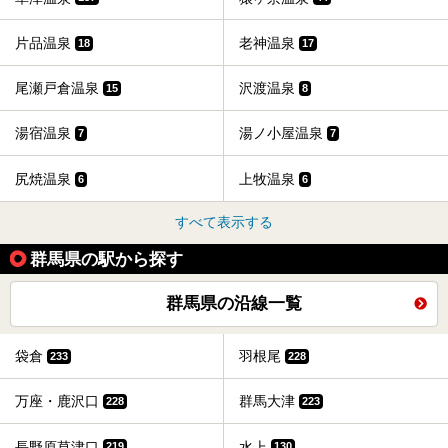
片品温泉
老神温泉
18
17
尾瀬戸倉温泉
沢渡温泉
15
8
湯宿温泉
湯ノ小屋温泉
7
7
尻焼温泉
上牧温泉
6
6
すべて表示する
群馬県の駅から探す
群馬県の沿線一覧
袋倉
羽根尾
233
228
万座・鹿沢口
群馬大津
228
223
長野原草津口
水上
219
130