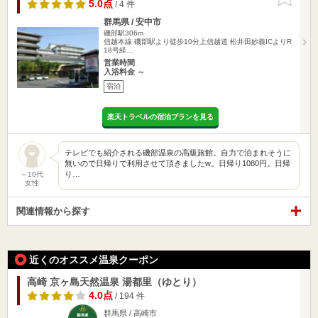
りに追加
5.0点
/ 4 件
群馬県 / 安中市
磯部駅306m
信越本線 磯部駅より徒歩10分上信越道 松井田妙義ICよりR
18号経…
営業時間
入浴料金 ～
宿泊
楽天トラベルの宿泊プランを見る
テレビでも紹介される磯部温泉の高級旅館。自力で泊まれそうに
無いので日帰りで利用させて頂きましたw。日帰り1080円。日帰
り…
～10代
女性
関連情報から探す
近くのオススメ温泉クーポン
高崎 京ヶ島天然温泉 湯都里（ゆとり）
4.0点
/ 194 件
群馬県 / 高崎市