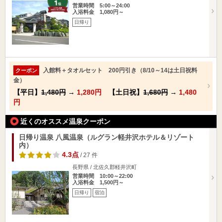
営業時間 5:00～24:00
入浴料金 1,080円～
日帰り
入館料＋タオルセット 200円引き（8/10～14は土日祝料
クーポン
金）
【平日】
1,480円
→
1,280円
【土日祝】
1,680円
→
1,480
円
近くのオススメ温泉クーポン
日帰り温泉 八風温泉（ルグラン軽井沢ホテル＆リゾート
内）
4.3点
/ 27 件
長野県 / 北佐久郡軽井沢町
営業時間 10:00～22:00
入浴料金 1,500円～
日帰り
宿泊