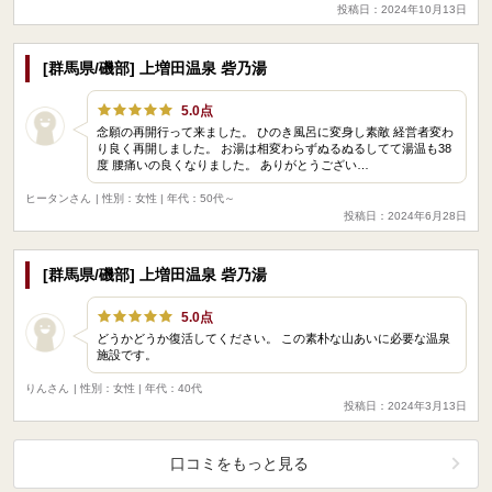
投稿日：2024年10月13日
[群馬県/磯部] 上増田温泉 砦乃湯
5.0点
念願の再開行って来ました。 ひのき風呂に変身し素敵 経営者変わ
り良く再開しました。 お湯は相変わらずぬるぬるしてて湯温も38
度 腰痛いの良くなりました。 ありがとうござい…
ヒータンさん
| 性別：女性 | 年代：50代～
投稿日：2024年6月28日
[群馬県/磯部] 上増田温泉 砦乃湯
5.0点
どうかどうか復活してください。 この素朴な山あいに必要な温泉
施設です。
りんさん
| 性別：女性 | 年代：40代
投稿日：2024年3月13日
口コミをもっと見る