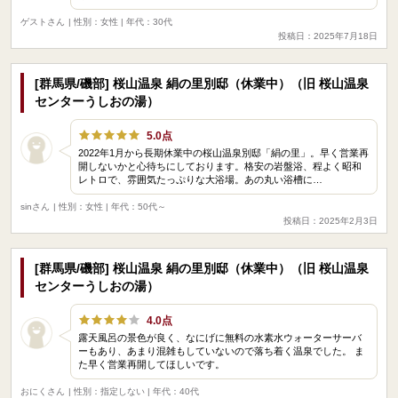
ゲストさん
| 性別：女性 | 年代：30代
投稿日：2025年7月18日
[群馬県/磯部] 桜山温泉 絹の里別邸（休業中）（旧 桜山温泉
センターうしおの湯）
5.0点
2022年1月から長期休業中の桜山温泉別邸「絹の里」。早く営業再
開しないかと心待ちにしております。格安の岩盤浴、程よく昭和
レトロで、雰囲気たっぷりな大浴場。あの丸い浴槽に…
sinさん
| 性別：女性 | 年代：50代～
投稿日：2025年2月3日
[群馬県/磯部] 桜山温泉 絹の里別邸（休業中）（旧 桜山温泉
センターうしおの湯）
4.0点
露天風呂の景色が良く、なにげに無料の水素水ウォーターサーバ
ーもあり、あまり混雑もしていないので落ち着く温泉でした。 ま
た早く営業再開してほしいです。
おにくさん
| 性別：指定しない | 年代：40代