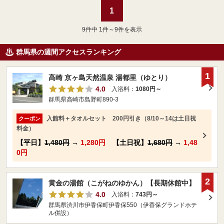
1
9
件中 1件～9件を表示
群馬県の週間アクセスランキング
1
高崎 京ヶ島天然温泉 湯都里（ゆとり）
4.0
入浴料：
1080円～
群馬県高崎市島野町890-3
入館料＋タオルセット 200円引き（8/10～14は土日祝
クーポン
料金）
【平日】
1,480円
→
1,280円
【土日祝】
1,680円
→
1,48
0円
2
黄金の湯館（こがねのゆかん）【長期休館中】
4.0
入浴料：
743円～
群馬県渋川市伊香保町伊香保550（伊香保グランドホテ
ル併設）