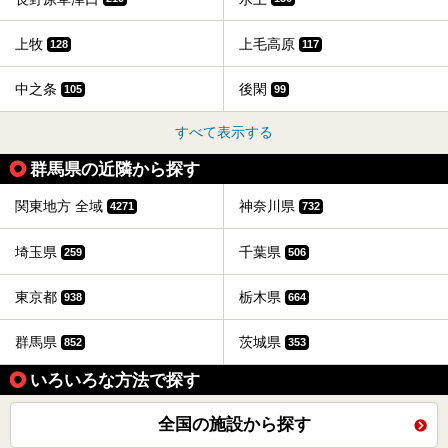
上牧
上毛高原
128
117
中之条
後閑
105
99
すべて表示する
群馬県の近隣から探す
関東地方 全域
神奈川県
4271
732
埼玉県
千葉県
259
506
東京都
栃木県
938
664
群馬県
茨城県
852
353
いろいろな方法で探す
全国の施設から探す