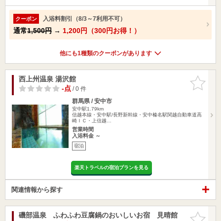
入浴料割引（8/3～7利用不可）
クーポン
通常
1,500円
→
1,200円（300円お得！）
他にも1種類のクーポンがあります
西上州温泉 湯沢館
お気に入
りに追加
-点
/ 0 件
群馬県 / 安中市
安中駅1.79km
信越本線・安中駅/長野新幹線・安中榛名駅関越自動車道高
崎ＩＣ・上信越…
営業時間
入浴料金 ～
宿泊
楽天トラベルの宿泊プランを見る
関連情報から探す
磯部温泉 ふわふわ豆腐鍋のおいしいお宿 見晴館
お気に入