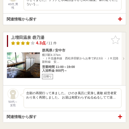
ういう…
40代 男
性
関連情報から探す
上増田温泉 砦乃湯
お気に入
りに追加
4.3点
/ 11 件
群馬県 / 安中市
横川駅4.37km
・ＪＲ信越本線 西松井田駅からお車で約13分 ・ＪＲ北陸
新幹線 安…
営業時間 11:00～19:00
入浴料金 800円～
日帰り
念願の再開行って来ました。 ひのき風呂に変身し素敵 経営者変
わり良く再開しました。 お湯は相変わらずぬるぬるしてて湯…
50代～
女性
関連情報から探す