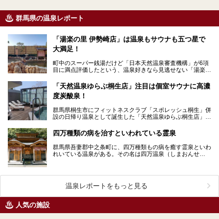
群馬県の温泉レポート
「湯楽の里 伊勢崎店」は温泉もサウナも五つ星で
大満足！
町中のスーパー銭湯だけど「日本天然温泉審査機構」が6項
目に満点評価したという、温泉好きなら見逃せない「湯楽の
里 伊勢崎店」へお出かけしてきました！ 温泉だ…
「天然温泉ゆらぶ桐生店」注目は個室サウナに高濃
度炭酸泉！
群馬県桐生市にフィットネスクラブ「スポレッシュ桐生」併
設の日帰り温泉として誕生した「天然温泉ゆらぶ桐生店」。
サウナや高濃度炭酸泉に特徴があり、露天風呂や食事処な…
四万種類の病を治すといわれている霊泉
群馬県吾妻郡中之条町に、四万種類もの病を癒す霊泉といわ
れいている温泉がある。その名は四万温泉（しまおんせ
ん）。 その四万温泉の中でも、発祥となった…
温泉レポートをもっと見る
人気の施設