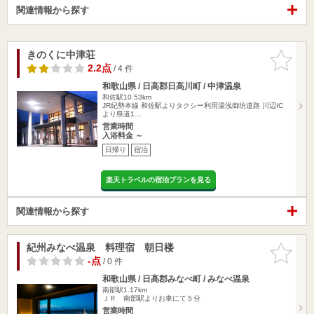
関連情報から探す
きのくに中津荘
お気に入
りに追加
2.2点
/ 4 件
和歌山県 / 日高郡日高川町 / 中津温泉
和佐駅10.53km
JR紀勢本線 和佐駅よりタクシー利用湯浅御坊道路 川辺IC
より県道1…
営業時間
入浴料金 ～
日帰り
宿泊
楽天トラベルの宿泊プランを見る
関連情報から探す
紀州みなべ温泉 料理宿 朝日楼
お気に入
りに追加
-点
/ 0 件
和歌山県 / 日高郡みなべ町 / みなべ温泉
南部駅1.17km
ＪＲ 南部駅よりお車にて５分
営業時間