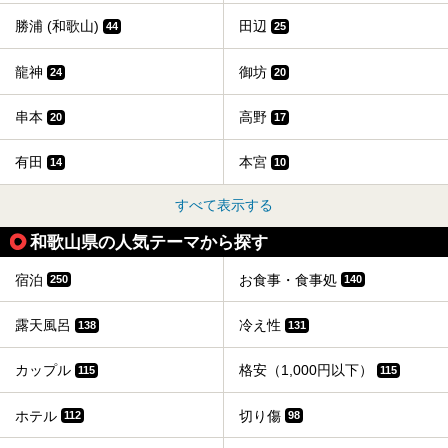
勝浦 (和歌山)
田辺
44
25
龍神
御坊
24
20
串本
高野
20
17
有田
本宮
14
10
すべて表示する
和歌山県の人気テーマから探す
宿泊
お食事・食事処
250
140
露天風呂
冷え性
138
131
カップル
格安（1,000円以下）
115
115
ホテル
切り傷
112
98