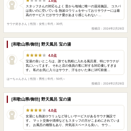
1.0点
スタッフさんの対応もよく 昔から地域に唯一の温浴施設。 コスパ
は良いのに空いている 熱波ロウリュをやっておりサウナーには最
高のサービス だがサウナ愛があまり感じられない …
サウナ好きさん
| 性別：女性 | 年代：30代
投稿日：2024年2月29日
[和歌山県/御坊] 野天風呂 宝の湯
4.0点
宝湯の良いところは、誰でも気軽に入れる風呂屋、特にサウナが
気にいってます。 それと店の係員の客に対する対応優しすぎま
す。 私のお気に入りはサウナ、汗をかいた体に18℃前後…
はーちゃんさん
| 性別：男性 | 年代：50代～
投稿日：2024年2月29日
[和歌山県/御坊] 野天風呂 宝の湯
4.0点
女湯にも熱波ロウリュなど珍しいサービスがあるサウナ施設で
す。 マット交換や清掃などもスタッフの方がこまめにされていま
す。 お風呂の種類もあり、外気浴スペースも良い。 サウ…