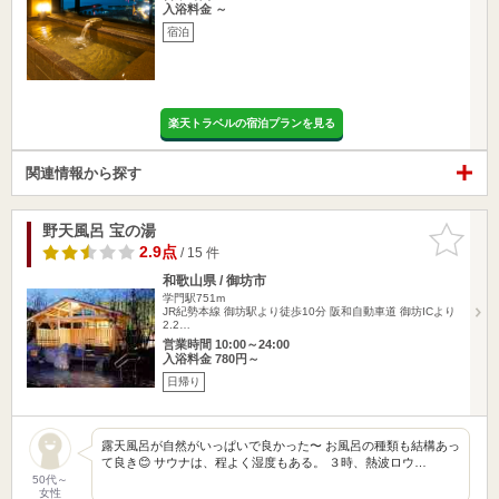
入浴料金 ～
宿泊
楽天トラベルの宿泊プランを見る
関連情報から探す
野天風呂 宝の湯
お気に入
りに追加
2.9点
/ 15 件
和歌山県 / 御坊市
学門駅751m
JR紀勢本線 御坊駅より徒歩10分 阪和自動車道 御坊ICより
2.2…
営業時間 10:00～24:00
入浴料金 780円～
日帰り
露天風呂が自然がいっぱいで良かった〜 お風呂の種類も結構あっ
て良き😊 サウナは、程よく湿度もある。 ３時、熱波ロウ…
50代～
女性