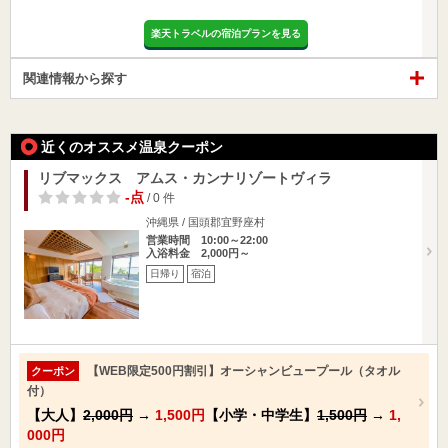
楽天トラベルの宿泊プランを見る
関連情報から探す
近くのオススメ温泉クーポン
リブマックス アムス・カンナリゾートヴィラ
-点
/ 0 件
沖縄県 / 国頭郡宜野座村
営業時間 10:00～22:00
入浴料金 2,000円～
日帰り
宿泊
【WEB限定500円割引】オーシャンビュープール（タオル
クーポン
付）
【大人】
2,000円
→
1,500円
【小学・中学生】
1,500円
→
1,
000円