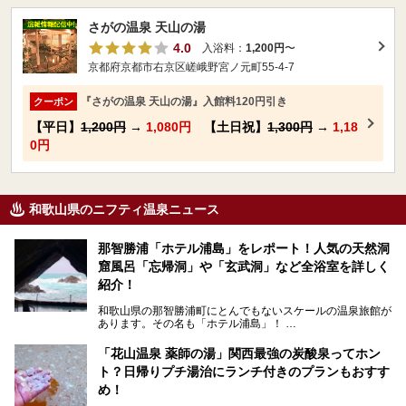
さがの温泉 天山の湯
4.0
入浴料：
1,200円
〜
京都府京都市右京区嵯峨野宮ノ元町55-4-7
『さがの温泉 天山の湯』入館料120円引き
クーポン
【平日】
1,200円
→
1,080円
【土日祝】
1,300円
→
1,18
0円
和歌山県のニフティ温泉ニュース
那智勝浦「ホテル浦島」をレポート！人気の天然洞
窟風呂「忘帰洞」や「玄武洞」など全浴室を詳しく
紹介！
和歌山県の那智勝浦町にとんでもないスケールの温泉旅館が
あります。その名も「ホテル浦島」！
4つの館に6ヵ所のお風呂、うち2ヵ所は巨大な天然洞窟温
泉。日本一長いエスカレーターで「本館」と「山上館」を結
「花山温泉 薬師の湯」関西最強の炭酸泉ってホン
び、海を一望する絶景も。
ト？日帰りプチ湯治にランチ付きのプランもおすす
6ヵ所のお風呂のうち5ヵ所までは日帰り入浴も可。可愛ら
め！
しいカメさんの形の送迎船「浦島丸」に乗っていざ、温泉の