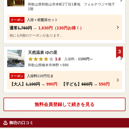
和歌山県和歌山市本町2丁目1番地 フォルテワジマ地下
1階
入浴＋岩盤浴セット
クーポン
通常
1,760円
→
1,630円（130円お得！）
他にも6個のクーポンがあります。
3
天然温泉 ゆの里
3.8
入浴料：
1100円～
和歌山県橋本市神野々898
入浴料110円引き
クーポン
【大人】
1,100円
→
990円
【子ども】
660円
→
550円
無料会員登録して続きを見る
御坊の口コミ