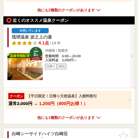
他にも2種類のクーポンがあります
近くのオススメ温泉クーポン
今空いています
琉球温泉 波之上の湯
4.1点
/ 14 件
沖縄県 / 那覇市
営業時間 6:00～24:00
入浴料金 2,000円～
日帰り
宿泊
【平日限定！日帰り天然温泉】入館料割引
クーポン
通常
2,000円
→
1,200円（800円お得！）
他にも1種類のクーポンがあります
白崎シーサイドハイツ白崎荘
お気に入