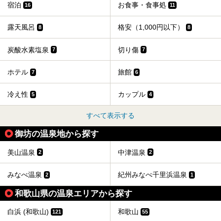
宿泊
お食事・食事処
16
11
露天風呂
格安（1,000円以下）
8
8
炭酸水素塩泉
切り傷
7
7
ホテル
旅館
7
6
冷え性
カップル
5
4
すべて表示する
御坊の温泉地から探す
美山温泉
中津温泉
2
2
みなべ温泉
紀州みなべ千里浜温泉
2
1
和歌山県の温泉エリアから探す
白浜 (和歌山)
和歌山
121
55