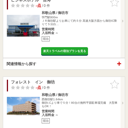
りに追加
-点
/ 0 件
和歌山県 / 御坊市
学門駅800m
ＪＲ御坊駅よりお車にて約５分 高速大阪方面から御坊IC降
りて５分白…
営業時間
入浴料金 ～
宿泊
楽天トラベルの宿泊プランを見る
関連情報から探す
フォレスト イン 御坊
お気に入
りに追加
-点
/ 0 件
和歌山県 / 御坊市
西御坊駅1.64km
御坊I.Cより車で５分！80台の無料平面駐車場完備 大型車
もOK！
営業時間
入浴料金 ～
宿泊