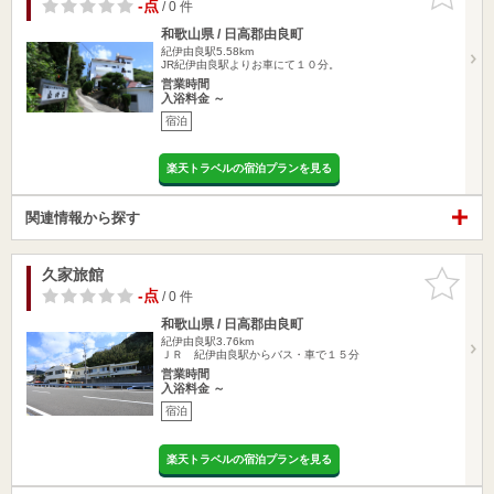
りに追加
-点
/ 0 件
和歌山県 / 日高郡由良町
紀伊由良駅5.58km
JR紀伊由良駅よりお車にて１０分。
営業時間
入浴料金 ～
宿泊
楽天トラベルの宿泊プランを見る
関連情報から探す
久家旅館
お気に入
りに追加
-点
/ 0 件
和歌山県 / 日高郡由良町
紀伊由良駅3.76km
ＪＲ 紀伊由良駅からバス・車で１５分
営業時間
入浴料金 ～
宿泊
楽天トラベルの宿泊プランを見る