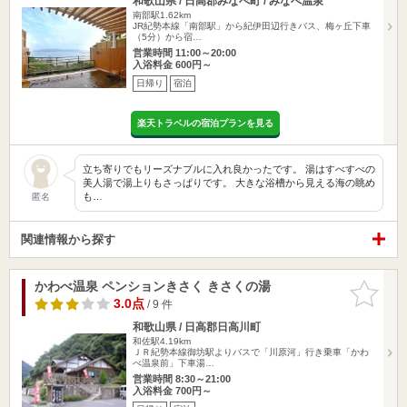
和歌山県 / 日高郡みなべ町 / みなべ温泉
南部駅1.62km
JR紀勢本線「南部駅」から紀伊田辺行きバス、梅ヶ丘下車
（5分）から宿…
営業時間 11:00～20:00
入浴料金 600円～
日帰り
宿泊
楽天トラベルの宿泊プランを見る
立ち寄りでもリーズナブルに入れ良かったです。 湯はすべすべの
美人湯で湯上りもさっぱりです。 大きな浴槽から見える海の眺め
も…
匿名
関連情報から探す
かわべ温泉 ペンションきさく きさくの湯
お気に入
りに追加
3.0点
/ 9 件
和歌山県 / 日高郡日高川町
和佐駅4.19km
ＪＲ紀勢本線御坊駅よりバスで「川原河」行き乗車「かわ
べ温泉前」下車湯…
営業時間 8:30～21:00
入浴料金 700円～