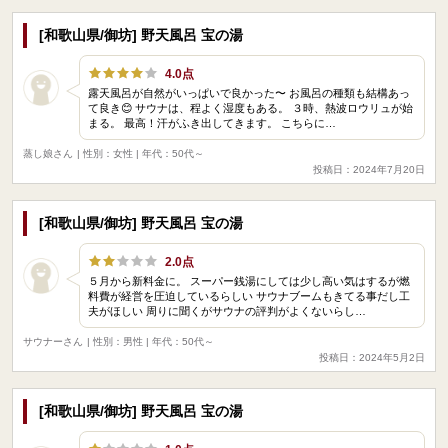
[和歌山県/御坊] 野天風呂 宝の湯
4.0点
露天風呂が自然がいっぱいで良かった〜 お風呂の種類も結構あっ
て良き😊 サウナは、程よく湿度もある。 ３時、熱波ロウリュが始
まる。 最高！汗がふき出してきます。 こちらに…
蒸し娘さん
| 性別：女性 | 年代：50代～
投稿日：2024年7月20日
[和歌山県/御坊] 野天風呂 宝の湯
2.0点
５月から新料金に。 スーパー銭湯にしては少し高い気はするが燃
料費が経営を圧迫しているらしい サウナブームもきてる事だし工
夫がほしい 周りに聞くがサウナの評判がよくないらし…
サウナーさん
| 性別：男性 | 年代：50代～
投稿日：2024年5月2日
[和歌山県/御坊] 野天風呂 宝の湯