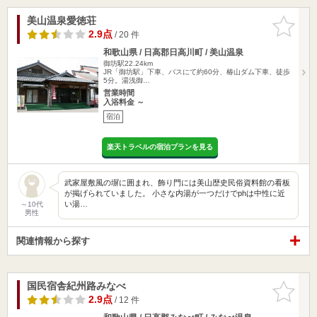
美山温泉愛徳荘
お気に入
りに追加
2.9点
/ 20 件
和歌山県 / 日高郡日高川町 / 美山温泉
御坊駅22.24km
JR「御坊駅」下車、バスにて約60分、椿山ダム下車、徒歩
5分。湯浅御…
営業時間
入浴料金 ～
宿泊
楽天トラベルの宿泊プランを見る
武家屋敷風の塀に囲まれ、飾り門には美山歴史民俗資料館の看板
が掲げられていました。 小さな内湯が一つだけでphは中性に近
い湯…
～10代
男性
関連情報から探す
国民宿舎紀州路みなべ
お気に入
りに追加
2.9点
/ 12 件