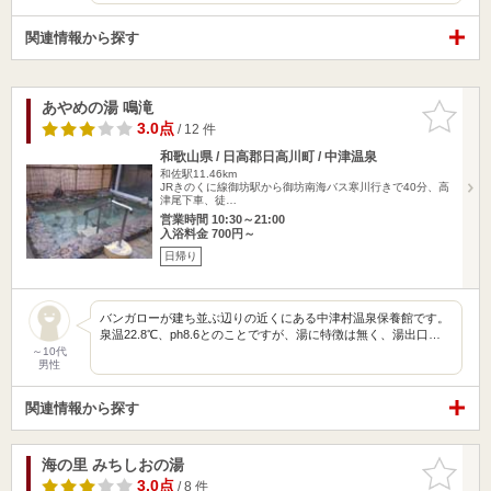
関連情報から探す
あやめの湯 鳴滝
お気に入
りに追加
3.0点
/ 12 件
和歌山県 / 日高郡日高川町 / 中津温泉
和佐駅11.46km
JRきのくに線御坊駅から御坊南海バス寒川行きで40分、高
津尾下車、徒…
営業時間 10:30～21:00
入浴料金 700円～
日帰り
バンガローが建ち並ぶ辺りの近くにある中津村温泉保養館です。
泉温22.8℃、ph8.6とのことですが、湯に特徴は無く、湯出口…
～10代
男性
関連情報から探す
海の里 みちしおの湯
お気に入
りに追加
3.0点
/ 8 件