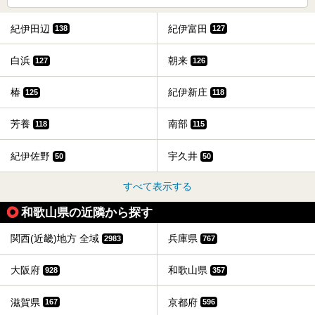
紀伊田辺
紀伊富田
138
127
白浜
朝来
127
126
椿
紀伊新庄
125
118
芳養
南部
118
115
紀伊佐野
宇久井
50
50
すべて表示する
和歌山県の近隣から探す
関西(近畿)地方 全域
兵庫県
2983
767
大阪府
和歌山県
928
357
滋賀県
京都府
167
596