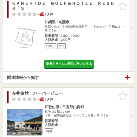
ＫＡＮＥＨＩＤＥ ＧＯＬＦ＆ＨＯＴＥＬ ＲＥＳＯ
お気に入
ＲＴＳ
りに追加
-点
/ 0 件
沖縄県 / 名護市
那覇空港より沖縄自動車道利用にて約８０分。許田ICより
車で５分
営業時間 11:00～19:00
入浴料金 1,000円～
日帰り
宿泊
楽天トラベルの宿泊プランを見る
関連情報から探す
寺井旅館 ハーバービュー
お気に入
りに追加
-点
/ 0 件
和歌山県 / 日高郡由良町
紀伊由良駅3.77km
ＪＲ 紀伊由良駅よりバスで１０分／車で５分
営業時間
入浴料金 ～
宿泊