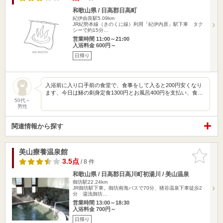
和歌山県 / 日高郡日高町
紀伊由良駅5.09km
JR紀勢本線（きのくに線）利用「紀伊内原」駅下車 タク
シーで約15分…
営業時間 11:00～21:00
入浴料金 600円～
日帰り
入浴前に入り口手前の食堂で、食事をして入ると200円安くなり
ます、今日は鰆の刺身定食1300円とお風呂400円を支払い、食…
50代～
男性
関連情報から探す
美山療養温泉館
お気に入
りに追加
3.5点
/ 8 件
和歌山県 / 日高郡日高川町初湯川 / 美山温泉
御坊駅22.24km
JR御坊駅下車。御坊南海バスで70分、猪谷温泉下車徒歩2
分 湯浅御坊…
営業時間 13:00～18:30
入浴料金 700円～
日帰り