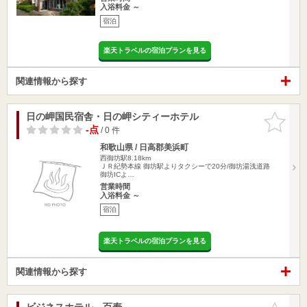
入浴料金 ～
宿泊
楽天トラベルの宿泊プランを見る
関連情報から探す
日の岬国民宿舎・日の岬シティーホテル
お気に入
りに追加
-点
/ 0 件
和歌山県 / 日高郡美浜町
西御坊駅8.18km
ＪＲ紀勢本線 御坊駅よりタクシーで20分/御坊湯浅道路
御坊ICよ…
営業時間
入浴料金 ～
宿泊
楽天トラベルの宿泊プランを見る
関連情報から探す
ビジネスホテル 百寿
お気に入