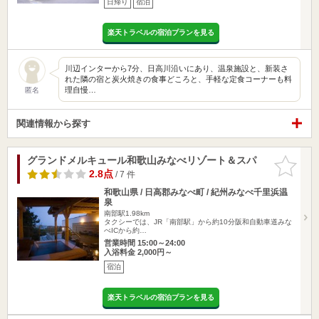
日帰り
宿泊
楽天トラベルの宿泊プランを見る
川辺インターから7分、日高川沿いにあり、温泉施設と、新装さ
れた隣の宿と炭火焼きの食事どころと、手軽な定食コーナーも料
理自慢…
匿名
関連情報から探す
グランドメルキュール和歌山みなべリゾート＆スパ
お気に入
りに追加
2.8点
/ 7 件
和歌山県 / 日高郡みなべ町 / 紀州みなべ千里浜温
泉
南部駅1.98km
タクシーでは、JR「南部駅」から約10分阪和自動車道みな
べICから約…
営業時間 15:00～24:00
入浴料金 2,000円～
宿泊
楽天トラベルの宿泊プランを見る