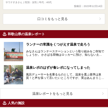
サウナすきさん
| 性別：女性 | 年代：40代
投稿日：2023年12月14日
口コミをもっと見る
和歌山県の温泉レポート
ランナーの常識をくつがえす温泉で走ろう
みなさんはランナーステーションという取り組みをご存知で
しょうか。 かさばる荷物はロッカーに預け、知らない土地
の景観を楽しみながら走り、最後はそのまま汗まで流せ…
温泉レポのはずが食レポになってしまった
風呂デューサーを名乗るものとして、温泉を選ぶ基準は泉
質！と声を張って言いたいところですが、実はあんまりこだ
わって選んでいません。 最近の選ぶ基準は「飯がうまい…
温泉レポートをもっと見る
人気の施設