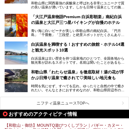
湧く竜宮城へ！
和歌山県に関西最強の炭酸泉と呼ばれる非常にユニークで質
の良い温泉が湧いています。しかも日帰り温泉としての施設
───
が整っていて、宿泊までできるんです。名前は「花山温泉
提供元：那智勝浦町【PR】
薬師の湯」。朝一番のお風呂にはパリパリシャリシャリと膜
「大江戸温泉物語Premium 白浜彩朝楽」南紀白浜
この記事は那智勝浦町のPR記事です。
が張って、それを砕きながら入浴できるとか！
の温泉と大江戸三つ星バイキングが自慢のホテル
そんな驚きの「花山温泉」を取材してきました。釜飯などラ
青い海に白いビーチが美しい和歌山県の南紀白浜。「円月
ンチに人気のお食事処メニューも紹介しちゃいます！
島」「千畳敷」「三段壁」と絶景スポットがたくさんありま
す。もちろんいい温泉もたっぷり湧いていて、日本書紀に登
場する歴史の古さから日本三古湯の一つにも。
白浜温泉を満喫する！おすすめの旅館・ホテル14選
と観光スポット10選
そんな「南紀白浜温泉」の「大江戸温泉物語Premium 白浜
彩朝楽」で2025年9月から人気の「大江戸三つ星バイキン
白浜温泉は古い歴史を持つ温泉地のひとつで、全国各地から
グ」がスタートしました。温泉＆バイキング＆レジャースポ
観光客が訪れるスポットです。名前は聞いたことがあるもの
ットとしてのこのホテルの魅力をたっぷり体験してきたので
の、何県にある温泉地なのか、どのような泉質の温泉なの
早速紹介します！
か、実は知らない方も多いのではないでしょうか。
和歌山県「わたらせ温泉」を徹底取材！湯の花が浮
───
かぶ日帰り温泉で癒されて♡美味しい地元食も
そこで今回は、白浜温泉ビギナー向けの基本情報をご紹介し
提供元：大江戸温泉物語ホテルズ＆リゾーツ株式会社【P
ながら、おすすめの旅館・ホテルをお届けします。また、白
R】
時間を気にせず、すべてを忘れ、ゆったりと自然の中で癒さ
浜温泉を訪れるなら外せない観光スポットも合わせてご紹介
この記事は大江戸温泉物語Premium 白浜彩朝楽のPR記事で
れたい。そんなときにおすすめなのが、和歌山県田辺市の
します。
す。
「わたらせ温泉」です。現地にたどり着くまでの間も、道中
の豊かな山々を眺めながら、どんどん期待が膨らみますよ。
ニフティ温泉ニュースTOPへ
「わたらせ温泉」では、温泉に入れるだけではなく、地元の
特産品を使った食事をいただける「露天食堂」でお腹も満た
おすすめのアクティビティ情報
すことができます。ぜひチェックしてくださいね。
【和歌山・御坊】MOUNTQ遊びつくしプラン｜バギー・カヌー・