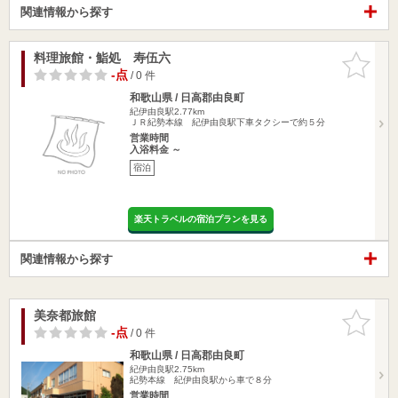
関連情報から探す
料理旅館・鮨処 寿伍六
お気に入
りに追加
-点
/ 0 件
和歌山県 / 日高郡由良町
紀伊由良駅2.77km
ＪＲ紀勢本線 紀伊由良駅下車タクシーで約５分
営業時間
入浴料金 ～
宿泊
楽天トラベルの宿泊プランを見る
関連情報から探す
美奈都旅館
お気に入
りに追加
-点
/ 0 件
和歌山県 / 日高郡由良町
紀伊由良駅2.75km
紀勢本線 紀伊由良駅から車で８分
営業時間