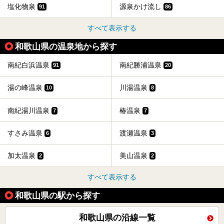
塩化物泉
源泉かけ流し
91
86
すべて表示する
和歌山県の温泉地から探す
南紀白浜温泉
南紀勝浦温泉
91
20
湯の峰温泉
川湯温泉
10
8
南紀湯川温泉
椿温泉
7
7
すさみ温泉
渡瀬温泉
6
3
加太温泉
美山温泉
2
2
すべて表示する
和歌山県の駅から探す
和歌山県の沿線一覧