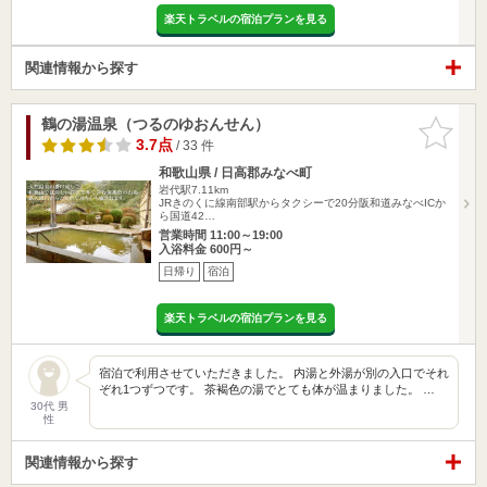
楽天トラベルの宿泊プランを見る
関連情報から探す
鶴の湯温泉（つるのゆおんせん）
お気に入
りに追加
3.7点
/ 33 件
和歌山県 / 日高郡みなべ町
岩代駅7.11km
JRきのくに線南部駅からタクシーで20分阪和道みなべICか
ら国道42…
営業時間 11:00～19:00
入浴料金 600円～
日帰り
宿泊
楽天トラベルの宿泊プランを見る
宿泊で利用させていただきました。 内湯と外湯が別の入口でそれ
ぞれ1つずつです。 茶褐色の湯でとても体が温まりました。 …
30代 男
性
関連情報から探す