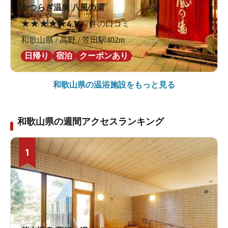
かつらぎ温泉 八風の湯
★
★
★
★
★
4.1
117件の口コミ
和歌山県 / 高野 / 笠田駅402m
日帰り
宿泊
クーポンあり
和歌山県の
温浴施設をもっと見る
和歌山県の週間アクセスランキング
1