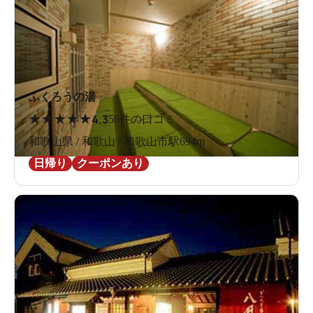
ふくろうの湯
★
★
★
★
★
4.3
56件の口コミ
和歌山県 / 和歌山 / 和歌山市駅694m
日帰り
クーポンあり