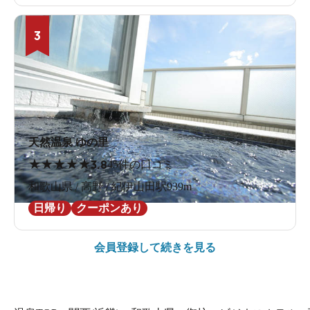
3
天然温泉 ゆの里
★
★
★
★
★
3.8
45件の口コミ
和歌山県 / 高野 / 紀伊山田駅939m
日帰り
クーポンあり
会員登録して続きを見る