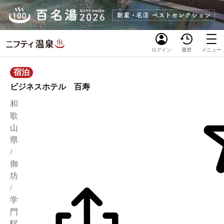
ログイン
履歴
メニュー
宿泊
ビジネスホテル 百寿
和
歌
山
県
/
御
坊
/
学
門
駅