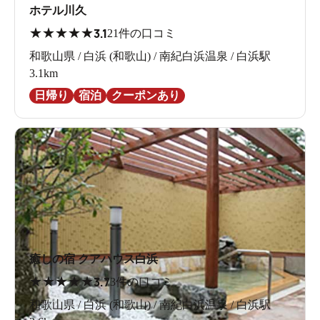
ホテル川久
★
★
★
★
★
3.1
21件の口コミ
和歌山県 / 白浜 (和歌山) / 南紀白浜温泉 / 白浜駅
3.1km
日帰り
宿泊
クーポンあり
癒しの宿 クアハウス白浜
★
★
★
★
★
3.7
3件の口コミ
和歌山県 / 白浜 (和歌山) / 南紀白浜温泉 / 白浜駅