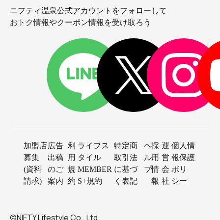
ニフティ温泉公式アカウントをフォローして
おトク情報やクーポン情報を受け取ろう
加盟店
広告
利
ライフス
特定商
ヘ
採
運
個人情
募集
出稿
用
タイル
取引法
ル
用
営
報保護
(資料
のご
規
MEMBER
に基づ
プ
情
会
ポリ
請求)
案内
約
S+規約
く表記
報
社
シー
©NIFTY Lifestyle Co., Ltd.