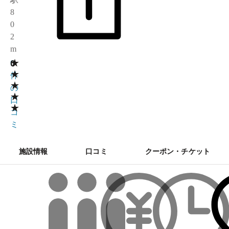
8
0
2
m
★
0
0
★
件
★
の
★
口
★
コ
ミ
施設情報
口コミ
クーポン・チケット