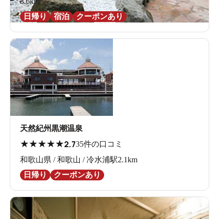
3.6km
日帰り
宿泊
クーポンあり
天然紀州黒潮温泉
★
★
★
★
★
2.7
35件の口コミ
和歌山県 / 和歌山 / 冷水浦駅2.1km
日帰り
クーポンあり