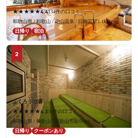
花山温泉 薬師の湯
★
★
★
★
★
4.4
134件の口コミ
和歌山県 / 和歌山 / 花山温泉 / 日前宮駅1.1km
日帰り
宿泊
2
ふくろうの湯
★
★
★
★
★
4.3
56件の口コミ
和歌山県 / 和歌山 / 和歌山市駅694m
日帰り
クーポンあり