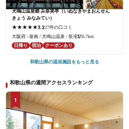
犬鳴山温泉郷 み奈美亭（いぬなきやまおんせん
きょう みなみてい）
★
★
★
★
★
3.2
27件の口コミ
大阪府 / 泉南 / 犬鳴山温泉 / 長滝駅6.7km
日帰り
宿泊
クーポンあり
和歌山県の
温浴施設をもっと見る
和歌山県の週間アクセスランキング
1