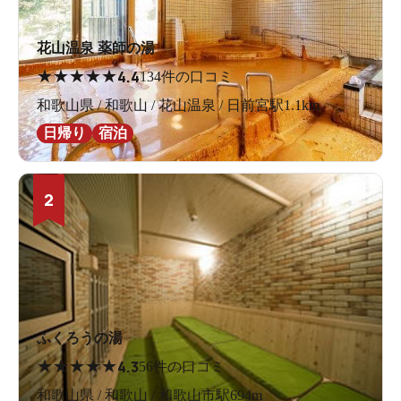
花山温泉 薬師の湯
★
★
★
★
★
4.4
134件の口コミ
和歌山県 / 和歌山 / 花山温泉 / 日前宮駅1.1km
日帰り
宿泊
2
ふくろうの湯
★
★
★
★
★
4.3
56件の口コミ
和歌山県 / 和歌山 / 和歌山市駅694m