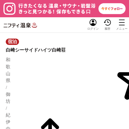
ログイン
履歴
メニュー
宿泊
白崎シーサイドハイツ白崎荘
和
歌
山
県
/
御
坊
/
紀
伊
由