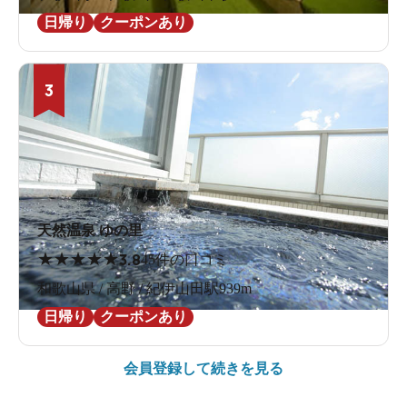
日帰り
クーポンあり
3
天然温泉 ゆの里
★
★
★
★
★
3.8
45件の口コミ
和歌山県 / 高野 / 紀伊山田駅939m
日帰り
クーポンあり
会員登録して続きを見る