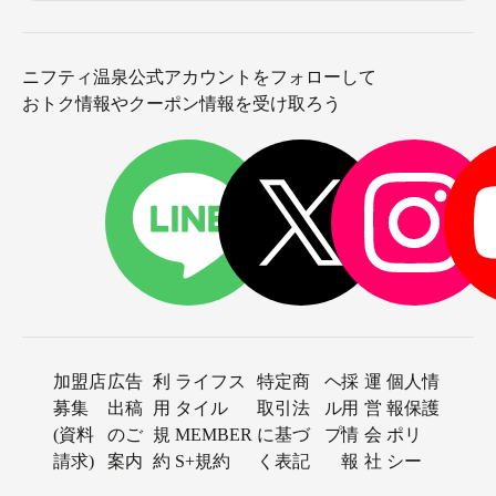
ニフティ温泉公式アカウントをフォローして
おトク情報やクーポン情報を受け取ろう
加盟店
広告
利
ライフス
特定商
ヘ
採
運
個人情
募集
出稿
用
タイル
取引法
ル
用
営
報保護
(資料
のご
規
MEMBER
に基づ
プ
情
会
ポリ
請求)
案内
約
S+規約
く表記
報
社
シー