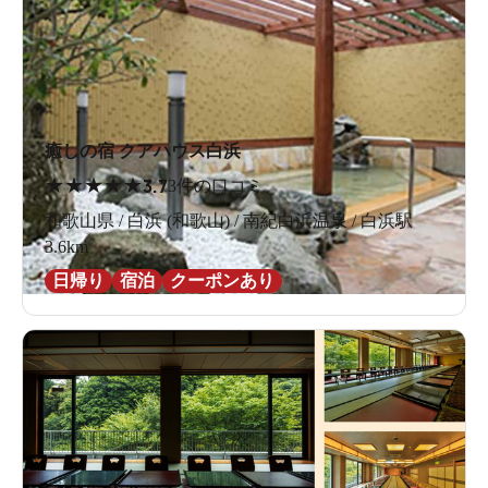
癒しの宿 クアハウス白浜
★
★
★
★
★
3.7
3件の口コミ
和歌山県 / 白浜 (和歌山) / 南紀白浜温泉 / 白浜駅
3.6km
日帰り
宿泊
クーポンあり