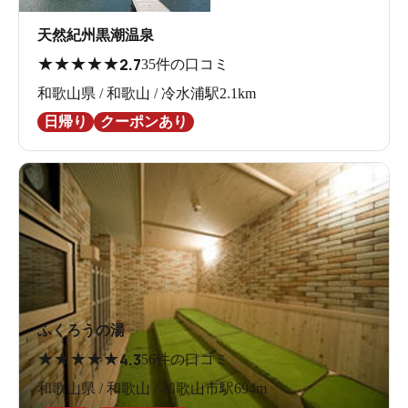
天然紀州黒潮温泉
★
★
★
★
★
2.7
35件の口コミ
和歌山県 / 和歌山 / 冷水浦駅2.1km
日帰り
クーポンあり
ふくろうの湯
★
★
★
★
★
4.3
56件の口コミ
和歌山県 / 和歌山 / 和歌山市駅694m