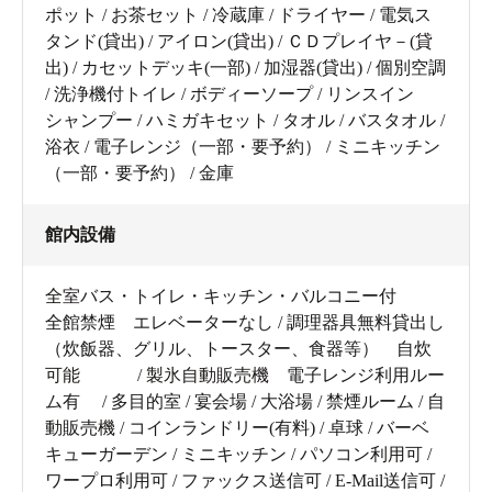
ポット / お茶セット / 冷蔵庫 / ドライヤー / 電気ス
タンド(貸出) / アイロン(貸出) / ＣＤプレイヤ－(貸
出) / カセットデッキ(一部) / 加湿器(貸出) / 個別空調
/ 洗浄機付トイレ / ボディーソープ / リンスイン
シャンプー / ハミガキセット / タオル / バスタオル /
浴衣 / 電子レンジ（一部・要予約） / ミニキッチン
（一部・要予約） / 金庫
館内設備
全室バス・トイレ・キッチン・バルコニー付
全館禁煙 エレベーターなし / 調理器具無料貸出し
（炊飯器、グリル、トースター、食器等） 自炊
可能 / 製氷自動販売機 電子レンジ利用ルー
ム有 / 多目的室 / 宴会場 / 大浴場 / 禁煙ルーム / 自
動販売機 / コインランドリー(有料) / 卓球 / バーベ
キューガーデン / ミニキッチン / パソコン利用可 /
ワープロ利用可 / ファックス送信可 / E-Mail送信可 /