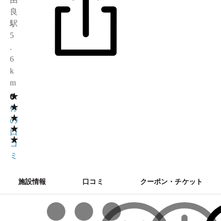
良
駅
5
.
6
k
m
★
0
0
★
件
★
の
★
口
★
コ
ミ
施設情報
口コミ
クーポン・チケット