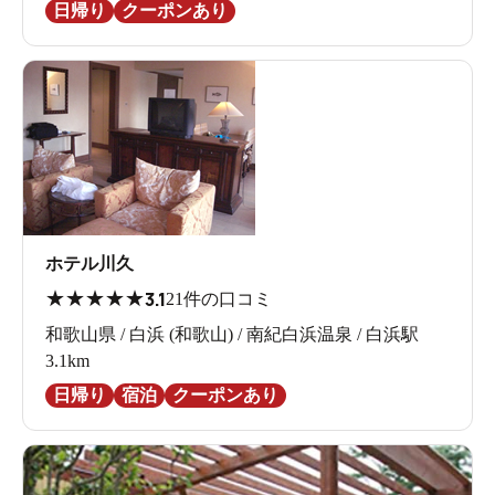
日帰り
クーポンあり
ホテル川久
★
★
★
★
★
3.1
21件の口コミ
和歌山県 / 白浜 (和歌山) / 南紀白浜温泉 / 白浜駅
3.1km
日帰り
宿泊
クーポンあり