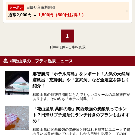
日帰り入浴料割引
クーポン
通常
2,000円
→
1,500円（500円お得！）
1
1
件中 1件～1件を表示
和歌山県のニフティ温泉ニュース
那智勝浦「ホテル浦島」をレポート！人気の天然洞
窟風呂「忘帰洞」や「玄武洞」など全浴室を詳しく
紹介！
和歌山県の那智勝浦町にとんでもないスケールの温泉旅館が
あります。その名も「ホテル浦島」！
4つの館に6ヵ所のお風呂、うち2ヵ所は巨大な天然洞窟温
泉。日本一長いエスカレーターで「本館」と「山上館」を結
「花山温泉 薬師の湯」関西最強の炭酸泉ってホン
び、海を一望する絶景も。
ト？日帰りプチ湯治にランチ付きのプランもおすす
6ヵ所のお風呂のうち5ヵ所までは日帰り入浴も可。可愛ら
め！
しいカメさんの形の送迎船「浦島丸」に乗っていざ、温泉の
湧く竜宮城へ！
和歌山県に関西最強の炭酸泉と呼ばれる非常にユニークで質
の良い温泉が湧いています。しかも日帰り温泉としての施設