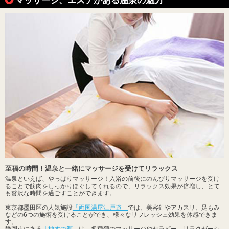
至福の時間！温泉と一緒にマッサージを受けてリラックス
温泉といえば、やっぱりマッサージ！入浴の前後にのんびりマッサージを受け
ることで筋肉をしっかりほぐしてくれるので、リラックス効果が倍増し、とて
も贅沢な時間を過ごすことができます。
東京都墨田区の人気施設
「両国湯屋江戸遊」
では、美容針やアカスリ、足もみ
などの6つの施術を受けることができ、様々なリフレッシュ効果を体感できま
す。
静岡市にある
「柚木の郷」
は、多種類のマッサージやセラピー、リラクゼーシ