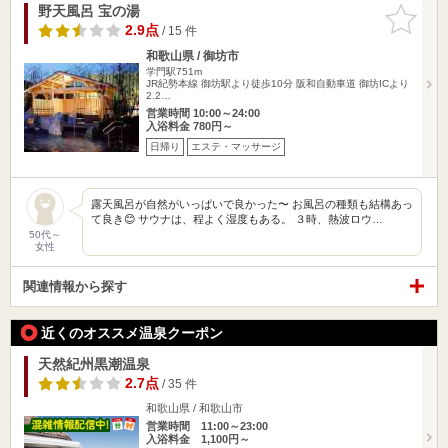
野天風呂 宝の湯
お気に入
りに追加
2.9点
/ 15 件
和歌山県 / 御坊市
学門駅751m
JR紀勢本線 御坊駅より徒歩10分 阪和自動車道 御坊ICより
2.2…
営業時間 10:00～24:00
入浴料金 780円～
日帰り
エステ・マッサージ
露天風呂が自然がいっぱいで良かった〜 お風呂の種類も結構あっ
て良き😊 サウナは、程よく湿度もある。 ３時、熱波ロウ…
50代～
女性
関連情報から探す
近くのオススメ温泉クーポン
天然紀州黒潮温泉
2.7点
/ 35 件
和歌山県 / 和歌山市
営業時間 11:00～23:00
入浴料金 1,100円～