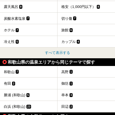
露天風呂
格安（1,000円以下）
8
8
炭酸水素塩泉
切り傷
7
7
ホテル
旅館
7
6
冷え性
カップル
5
4
すべて表示する
和歌山県の温泉エリアから同じテーマで探す
和歌山
高野
7
1
有田
御坊
2
1
勝浦 (和歌山)
串本
5
3
白浜 (和歌山)
田辺
23
2