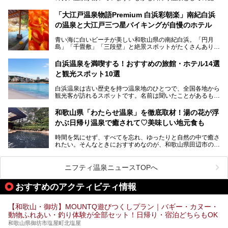
───
が整っていて、宿泊までできるんです。名前は「花山温泉
提供元：那智勝浦町【PR】
薬師の湯」。朝一番のお風呂にはパリパリシャリシャリと膜
「大江戸温泉物語Premium 白浜彩朝楽」南紀白浜
この記事は那智勝浦町のPR記事です。
が張って、それを砕きながら入浴できるとか！
の温泉と大江戸三つ星バイキングが自慢のホテル
そんな驚きの「花山温泉」を取材してきました。釜飯などラ
青い海に白いビーチが美しい和歌山県の南紀白浜。「円月
ンチに人気のお食事処メニューも紹介しちゃいます！
島」「千畳敷」「三段壁」と絶景スポットがたくさんありま
す。もちろんいい温泉もたっぷり湧いていて、日本書紀に登
場する歴史の古さから日本三古湯の一つにも。
白浜温泉を満喫する！おすすめの旅館・ホテル14選
と観光スポット10選
そんな「南紀白浜温泉」の「大江戸温泉物語Premium 白浜
彩朝楽」で2025年9月から人気の「大江戸三つ星バイキン
白浜温泉は古い歴史を持つ温泉地のひとつで、全国各地から
グ」がスタートしました。温泉＆バイキング＆レジャースポ
観光客が訪れるスポットです。名前は聞いたことがあるもの
ットとしてのこのホテルの魅力をたっぷり体験してきたので
の、何県にある温泉地なのか、どのような泉質の温泉なの
早速紹介します！
か、実は知らない方も多いのではないでしょうか。
和歌山県「わたらせ温泉」を徹底取材！湯の花が浮
───
かぶ日帰り温泉で癒されて♡美味しい地元食も
そこで今回は、白浜温泉ビギナー向けの基本情報をご紹介し
提供元：大江戸温泉物語ホテルズ＆リゾーツ株式会社【P
ながら、おすすめの旅館・ホテルをお届けします。また、白
R】
時間を気にせず、すべてを忘れ、ゆったりと自然の中で癒さ
浜温泉を訪れるなら外せない観光スポットも合わせてご紹介
この記事は大江戸温泉物語Premium 白浜彩朝楽のPR記事で
れたい。そんなときにおすすめなのが、和歌山県田辺市の
します。
す。
「わたらせ温泉」です。現地にたどり着くまでの間も、道中
の豊かな山々を眺めながら、どんどん期待が膨らみますよ。
ニフティ温泉ニュースTOPへ
「わたらせ温泉」では、温泉に入れるだけではなく、地元の
特産品を使った食事をいただける「露天食堂」でお腹も満た
おすすめのアクティビティ情報
すことができます。ぜひチェックしてくださいね。
【和歌山・御坊】MOUNTQ遊びつくしプラン｜バギー・カヌー・
動物ふれあい・釣り体験が全部セット！日帰り・宿泊どちらもOK
和歌山県御坊市塩屋町北塩屋