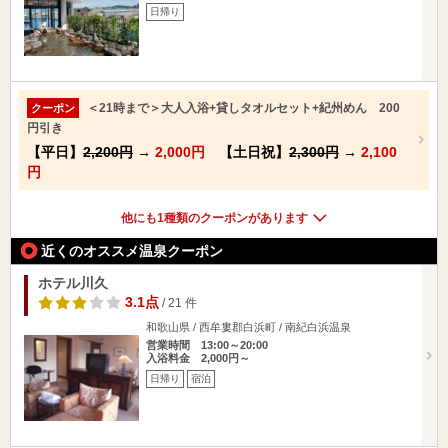
日帰り
＜21時まで＞大人入浴+貸しタオルセット+紀州めん 200
クーポン
円引き
【平日】
2,200円
→
2,000円
【土日祝】
2,300円
→
2,100
円
他にも1種類のクーポンがあります
近くのオススメ温泉クーポン
ホテル川久
3.1点
/ 21 件
和歌山県 / 西牟婁郡白浜町 / 南紀白浜温泉
営業時間 13:00～20:00
入浴料金 2,000円～
日帰り
宿泊