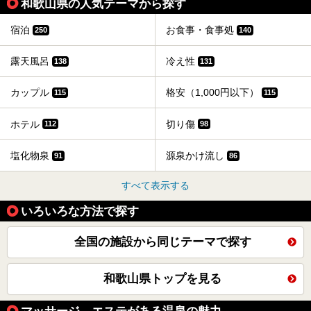
和歌山県の人気テーマから探す
宿泊
お食事・食事処
250
140
露天風呂
冷え性
138
131
カップル
格安（1,000円以下）
115
115
ホテル
切り傷
112
98
塩化物泉
源泉かけ流し
91
86
すべて表示する
いろいろな方法で探す
全国の施設から同じテーマで探す
和歌山県トップを見る
マッサージ、エステがある温泉の魅力