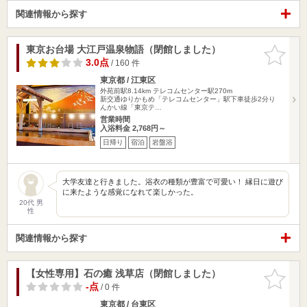
関連情報から探す
東京お台場 大江戸温泉物語（閉館しました）
お気に入
りに追加
3.0点
/ 160 件
東京都 / 江東区
外苑前駅8.14km
テレコムセンター駅270m
新交通ゆりかもめ「テレコムセンター」駅下車徒歩2分り
んかい線「東京テ…
営業時間
入浴料金 2,768円～
日帰り
宿泊
岩盤浴
大学友達と行きました。浴衣の種類が豊富で可愛い！ 縁日に遊び
に来たような感覚になれて楽しかった。
20代 男
性
関連情報から探す
【女性専用】石の癒 浅草店（閉館しました）
お気に入
りに追加
-点
/ 0 件
東京都 / 台東区