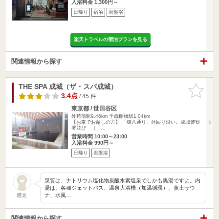
入浴料金 1,300円～
日帰り
宿泊
岩盤浴
楽天トラベルの宿泊プランを見る
関連情報から探す
THE SPA 成城（ザ・スパ成城）
お気に入
りに追加
3.4点
/ 45 件
東京都 / 世田谷区
外苑前駅9.46km
千歳船橋駅1.04km
【お車でお越しの方】 「環八通り」外回り沿い。成城警察
署並び （「…
営業時間 10:00～23:00
入浴料金 990円～
日帰り
岩盤浴
泉質は、ナトリウム塩化物炭酸水素塩泉でしかも黒湯ですよ。内
湯は、各種ジェットバス、温泉大浴槽（加温循環）、黄土サウ
ナ、水風…
匿名
関連情報から探す