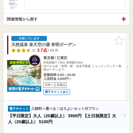
50代～
指定し
ない
関連情報から探す
お気に入
今空いています
りに追加
天然温泉 泉天空の湯 有明ガーデン
3.7点
/ 43 件
東京都 / 江東区
外苑前駅7.73km
有明駅404m
ゆりかもめ「有明」駅 住友不動産 ショッピングシティ有
明ガーデンまで…
営業時間 0:00～24:00
入浴料金 2,600円～
日帰り
岩盤浴
電子チケットあり
入館料＋選べる！ほろよいセット付プラン
電子チケット
【平日限定】大人（20歳以上）
3900円
【土日祝限定】大
人（20歳以上）
5100円