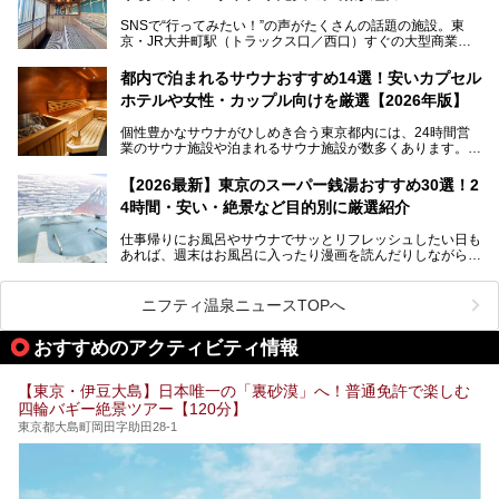
湯」という言葉をよく耳にしませんか？
SNSで“行ってみたい！”の声がたくさんの話題の施設。東
京・JR大井町駅（トラックス口／西口）すぐの大型商業施
本記事では、そもそもこれらがどんな銭湯なのか、その気に
設・大井町 トラックスに、2026年3月28日、「サウナメッ
なる違いを分かりやすく解説！さらに、都内で絶対に外せな
ツァ大井町トラックス」がニューオープン。施設の様子をレ
いおしゃれな名店15選を、おすすめの順番で一挙にご紹介
都内で泊まれるサウナおすすめ14選！安いカプセル
ポ―トします。
します。
ホテルや女性・カップル向けを厳選【2026年版】
個性豊かなサウナがひしめき合う東京都内には、24時間営
業のサウナ施設や泊まれるサウナ施設が数多くあります。
終電を逃した深夜の利用に限らず、時間を気にしないサウナ
を旅の目的とする「サ旅」や自分へのご褒美のための宿泊な
【2026最新】東京のスーパー銭湯おすすめ30選！2
ど、自分の好きなタイミングで好きなだけサ活ができるのが
4時間・安い・絶景など目的別に厳選紹介
魅力です。
仕事帰りにお風呂やサウナでサッとリフレッシュしたい日も
最近では、男性専用施設だけでなく、カップルや女性に嬉し
あれば、週末はお風呂に入ったり漫画を読んだりしながら一
い個室サウナも増えてきました。
日中ダラダラ過ごしたい日もあると思います。
この記事では、東京都内にある24時間営業のサウナの中か
また、終電を逃してしまい、「このまま朝までゆっくりでき
ら、特におすすめしたい施設14選をご紹介します。
ニフティ温泉ニュースTOPへ
る場所があれば」と探した経験がある人も多いのではないで
宿泊可能な施設もピックアップしているので、ぜひチェック
しょうか。
してみてください。
おすすめのアクティビティ情報
そこで本記事では、東京でおすすめのスーパー銭湯を、目的
別に厳選した30施設からご紹介します。
【東京・伊豆大島】日本唯一の「裏砂漠」へ！普通免許で楽しむ
24時間営業で宿泊できる施設や、1,000円以下で楽しめる安
四輪バギー絶景ツアー【120分】
い施設、デートや休日レジャーにもぴったりなエンタメ要素
が充実した施設など、利用のシーンに合わせて参考にしてく
東京都大島町岡田字助田28-1
ださい。