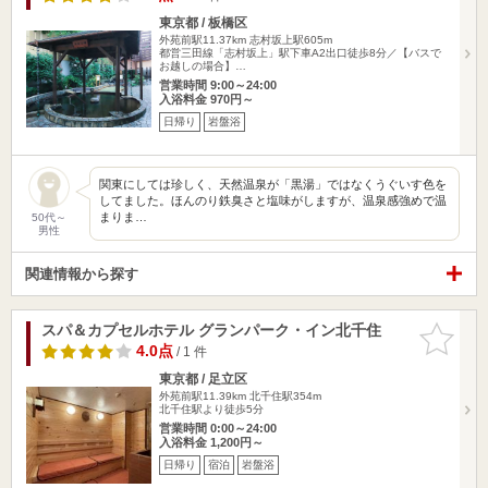
東京都 / 板橋区
外苑前駅11.37km
志村坂上駅605m
都営三田線「志村坂上」駅下車A2出口徒歩8分／【バスで
お越しの場合】…
営業時間 9:00～24:00
入浴料金 970円～
日帰り
岩盤浴
関東にしては珍しく、天然温泉が「黒湯」ではなくうぐいす色を
してました。ほんのり鉄臭さと塩味がしますが、温泉感強めで温
まりま…
50代～
男性
関連情報から探す
スパ＆カプセルホテル グランパーク・イン北千住
お気に入
りに追加
4.0点
/ 1 件
東京都 / 足立区
外苑前駅11.39km
北千住駅354m
北千住駅より徒歩5分
営業時間 0:00～24:00
入浴料金 1,200円～
日帰り
宿泊
岩盤浴