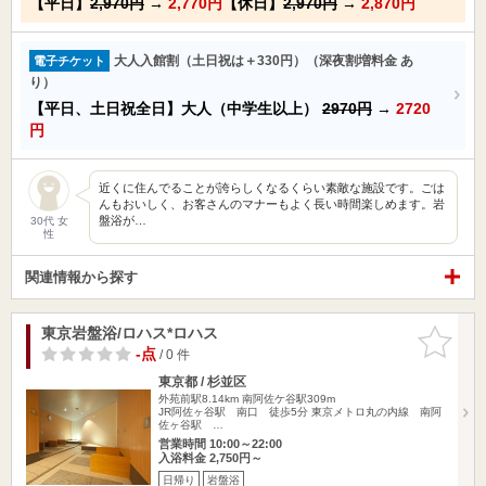
【平日】
2,970円
→
2,770円
【休日】
2,970円
→
2,870円
大人入館割（土日祝は＋330円）（深夜割増料金 あ
電子チケット
り）
【平日、土日祝全日】大人（中学生以上）
2970円
→
2720
円
近くに住んでることが誇らしくなるくらい素敵な施設です。ごは
んもおいしく、お客さんのマナーもよく長い時間楽しめます。岩
盤浴が…
30代 女
性
関連情報から探す
東京岩盤浴/ロハス*ロハス
お気に入
りに追加
-点
/ 0 件
東京都 / 杉並区
外苑前駅8.14km
南阿佐ケ谷駅309m
JR阿佐ヶ谷駅 南口 徒歩5分 東京メトロ丸の内線 南阿
佐ヶ谷駅 …
営業時間 10:00～22:00
入浴料金 2,750円～
日帰り
岩盤浴