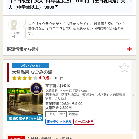
【平日限定】大人（中学生以上）
3100円
【土日祝限定】大
人（中学生以上）
3600円
ロウリュウサウナがとても良かったです。 岩盤浴も空いていて、
携帯見ながらゴロゴロしていたらあっという間に時間が過ぎま
す。
30代 女
性
関連情報から探す
お気に入
今空いています
りに追加
天然温泉 なごみの湯
4.0点
/ 110 件
東京都 / 杉並区
外苑前駅9.77km
荻窪駅174m
JR中央線 荻窪駅西口より徒歩1分 地下鉄丸ノ内線荻窪
駅西口より徒歩…
営業時間 10:30～翌9:00
入浴料金 2,300円～
日帰り
宿泊
岩盤浴
電子チケットあり
クーポンあり