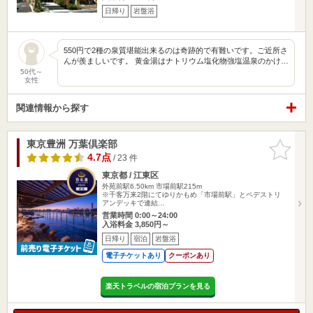
日帰り
岩盤浴
550円で2種の泉質堪能出来るのは奇跡的で有難いです。ご近所さ
んが羨ましいです。 黄金湯はナトリウム塩化物強塩温泉のかけ…
50代～
女性
関連情報から探す
東京豊洲 万葉倶楽部
お気に入
りに追加
4.7点
/ 23 件
東京都 / 江東区
外苑前駅6.50km
市場前駅215m
※千客万来2階にてゆりかもめ「市場前駅」とペデストリ
アンデッキで連結…
営業時間 0:00～24:00
入浴料金 3,850円～
日帰り
宿泊
岩盤浴
電子チケットあり
クーポンあり
楽天トラベルの宿泊プランを見る