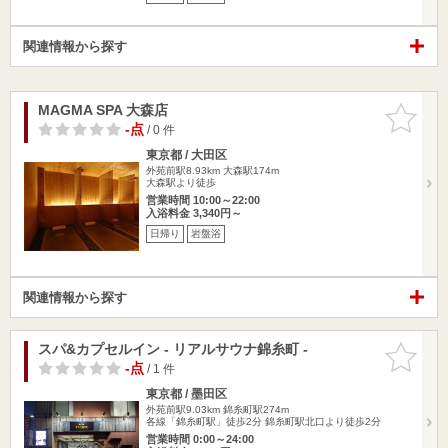
関連情報から探す
MAGMA SPA 大森店
お気に入
りに追加
-点
/ 0 件
東京都 / 大田区
外苑前駅8.93km
大森駅174m
大森駅より徒歩
営業時間 10:00～22:00
入浴料金 3,340円～
日帰り
岩盤浴
関連情報から探す
スパ&カプセルイン - リアルサウナ錦糸町 -
お気に入
りに追加
-点
/ 1 件
東京都 / 墨田区
外苑前駅9.03km
錦糸町駅274m
各線「錦糸町駅」徒歩2分 錦糸町駅北口より徒歩2分
営業時間 0:00～24:00