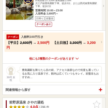
外苑前駅10.32km
豊島園駅216m
大江戸線豊島園駅下車、徒歩3分、または西武線豊島園駅
下車、徒歩2分
営業時間 10:00～23:00
入浴料金 2,600円～
日帰り
岩盤浴
クーポンあり
入館料100円引き
クーポン
【平日】
2,600円
→
2,500円
【土日祝】
3,300円
→
3,200
円
他にも2種類のクーポンがあります
豊島園駅を降りたら目の前、アクセス抜群なので何度も通ってい
るお気に入り温泉です。館内は広くていつもキレイ。岩盤浴もお
すすめ…
30代 女
性
関連情報から探す
前野原温泉 さやの湯処
お気に入
りに追加
4.0点
/ 296 件