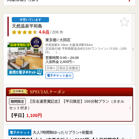
お気に入
今空いています
りに追加
天然温泉平和島
4.6点
/ 206 件
東京都 / 大田区
外苑前駅9.76km
大森海岸駅584m
京浜急行線 平和島駅徒歩約12分/ワンコインバス3分（100
円）、Ｊ…
営業時間 0:00～24:00
入浴料金 2,400円～
日帰り
宿泊
岩盤浴
電子チケットあり
【百名湯受賞記念】【平日限定】100分制プラン（タオル
期間限定
セット付き）
【平日】
1,100円
大人7時間制ゆったりプラン+岩盤浴
電子チケット