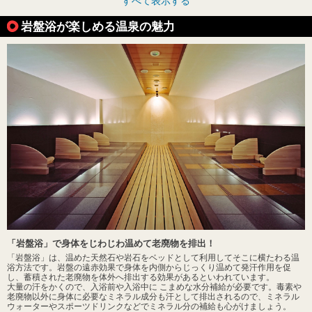
すべて表示する
岩盤浴が楽しめる温泉の魅力
「岩盤浴」で身体をじわじわ温めて老廃物を排出！
「岩盤浴」は、温めた天然石や岩石をベッドとして利用してそこに横たわる温
浴方法です。岩盤の遠赤効果で身体を内側からじっくり温めて発汗作用を促
し、蓄積された老廃物を体外へ排出する効果があるといわれています。
大量の汗をかくので、入浴前や入浴中に こまめな水分補給が必要です。毒素や
老廃物以外に身体に必要なミネラル成分も汗として排出されるので、ミネラル
ウォーターやスポーツドリンクなどでミネラル分の補給も心がけましょう。