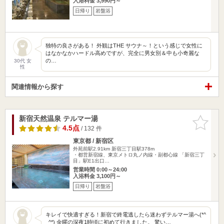
入浴料金 3,990円～
日帰り
岩盤浴
独特の良さがある！ 外観はTHE サウナ～！という感じで女性に
はなかなかハードル高めですが、完全に男女別＆中も小奇麗な
の…
30代 女
性
関連情報から探す
新宿天然温泉 テルマー湯
お気に入
りに追加
4.5点
/ 132 件
東京都 / 新宿区
外苑前駅2.91km
新宿三丁目駅378m
・都営新宿線、東京メトロ丸ノ内線・副都心線 「新宿三丁
目」駅E1出口…
営業時間 0:00～24:00
入浴料金 3,100円～
日帰り
岩盤浴
キレイで快適すぎる！新宿で終電逃したら迷わずテルマー湯へ(*^
_^*) 金曜の深夜1時頃に初めて行きました。 驚い…