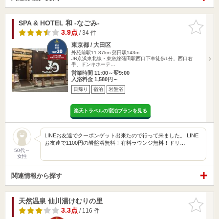
SPA & HOTEL 和 -なごみ-
お気に入
りに追加
3.9点
/ 34 件
東京都 / 大田区
外苑前駅11.87km
蒲田駅143m
JR京浜東北線・東急線蒲田駅西口下車徒歩1分。西口右
手、ドンキホーテ…
営業時間 11:00～翌9:00
入浴料金 1,580円～
日帰り
宿泊
岩盤浴
楽天トラベルの宿泊プランを見る
LINEお友達でクーポンゲット出来たので行って来ました。 LINE
お友達で1100円の岩盤浴無料！有料ラウンジ無料！ドリ…
50代～
女性
関連情報から探す
天然温泉 仙川湯けむりの里
お気に入
りに追加
3.3点
/ 116 件