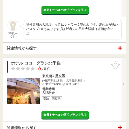
楽天トラベルの宿泊プランを見る
男性専用の大浴場、女性はシャワー２室のみです。湯の出が悪い
バスタブ1室もあります(笑) 近所での男性大浴場は評価は良い
よ…
50代～
女性
関連情報から探す
ホテル ココ グラン北千住
お気に入
りに追加
-点
/ 0 件
東京都 / 足立区
外苑前駅11.81km
北千住駅281m
JR北千住駅西口より徒歩3分
営業時間
入浴料金 ～
宿泊
岩盤浴
楽天トラベルの宿泊プランを見る
関連情報から探す