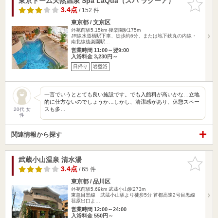
東京ドーム天然温泉 Spa LaQua（スパ ラクーア）
お気に入
りに追加
3.4点
/ 152 件
東京都 / 文京区
外苑前駅5.15km
後楽園駅175m
JR線水道橋駅下車、徒歩約6分、または地下鉄丸の内線・
南北線後楽園駅…
営業時間 11:00～翌9:00
入浴料金 3,230円～
日帰り
岩盤浴
一言でいうととても良い施設です。でも入館料が高いかな…立地
的に仕方ないのでしょうか…しかし、清潔感があり、休憩スペー
スも多…
20代 女
性
関連情報から探す
武蔵小山温泉 清水湯
お気に入
りに追加
3.4点
/ 65 件
東京都 / 品川区
外苑前駅5.69km
武蔵小山駅273m
東急目黒線 武蔵小山駅より徒歩5分 首都高速2号目黒線
荏原出口よ…
営業時間 12:00～24:00
入浴料金 550円～