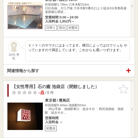
外苑前駅1.78km
六本木駅316m
日比谷線、大江戸線 六本木駅3番出口より徒歩3分首都高速
道路都心環状…
営業時間 0:00～24:00
入浴料金 1,852円～
日帰り
宿泊
岩盤浴
ＶＩＶＩのサウナにはまってます。曜日によってはロウリュも や
っていますので満足しています。これからも通いつずけます。
30代 男
性
関連情報から探す
【女性専用】石の癒 池袋店（閉館しました）
お気に入
りに追加
-点
/ 0 件
東京都 / 豊島区
外苑前駅6.94km
池袋駅503m
・JR山手線 池袋駅東口 徒歩８分 ・西武池袋線 池袋
駅 徒歩８分…
営業時間
入浴料金 ～
岩盤浴