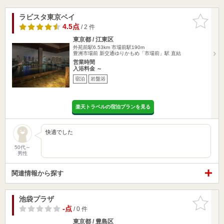
ラビスタ東京ベイ
お気に入
りに追加
4.5点
/ 2 件
東京都 / 江東区
外苑前駅6.53km
市場前駅190m
豊洲市場前 新交通ゆりかもめ「市場前」駅 直結
営業時間
入浴料金 ～
宿泊
岩盤浴
楽天トラベルの宿泊プランを見る
快適でした
50代～
男性
関連情報から探す
池袋プラザ
お気に入
りに追加
-点
/ 0 件
東京都 / 豊島区