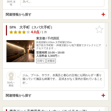
スパ…
30代 女
性
関連情報から探す
SPA 大手町（スパ大手町）
お気に入
りに追加
4.0点
/ 1 件
東京都 / 千代田区
外苑前駅4.63km
大手町駅235m
地下鉄大手町駅・JR東京駅から地下通路でダイレクトにア
クセスできます…
営業時間 10:00～19:00
入浴料金 3,300円～
日帰り
岩盤浴
ジム、プール、サウナ、水風呂と都心の立地にも関わらず一通り
揃っていて施設も綺麗です。 足拭きがなく室内が濡れていること
が…
50代～
男性
関連情報から探す