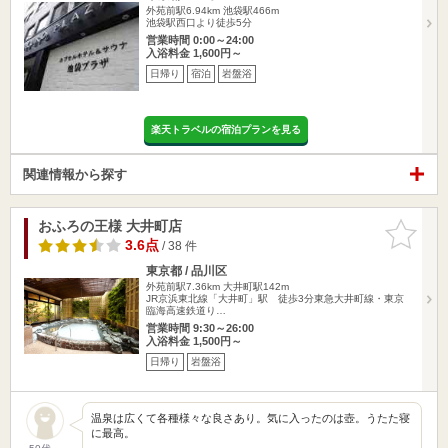
外苑前駅6.94km
池袋駅466m
池袋駅西口より徒歩5分
営業時間 0:00～24:00
入浴料金 1,600円～
日帰り
宿泊
岩盤浴
楽天トラベルの宿泊プランを見る
関連情報から探す
おふろの王様 大井町店
お気に入
りに追加
3.6点
/ 38 件
東京都 / 品川区
外苑前駅7.36km
大井町駅142m
JR京浜東北線「大井町」駅 徒歩3分東急大井町線・東京
臨海高速鉄道り…
営業時間 9:30～26:00
入浴料金 1,500円～
日帰り
岩盤浴
温泉は広くて各種様々な良さあり。気に入ったのは壺。うたた寝
に最高。