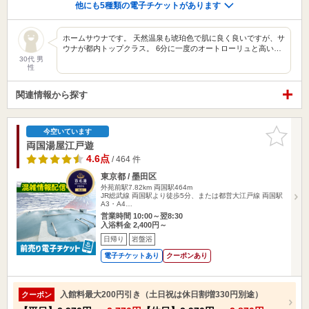
他にも5種類の電子チケットがあります
ホームサウナです。 天然温泉も琥珀色で肌に良く良いですが、サ
ウナが都内トップクラス。 6分に一度のオートローリュと高い…
30代 男
性
関連情報から探す
お気に入
今空いています
りに追加
両国湯屋江戸遊
4.6点
/ 464 件
東京都 / 墨田区
外苑前駅7.82km
両国駅464m
JR総武線 両国駅より徒歩5分、または都営大江戸線 両国駅
A3・A4…
営業時間 10:00～翌8:30
入浴料金 2,400円～
日帰り
岩盤浴
電子チケットあり
クーポンあり
入館料最大200円引き（土日祝は休日割増330円別途）
クーポン