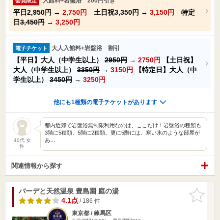
入館料+岩盤浴 200円引き
会員限定
平日
2,950円
→
2,750円
土日祝
3,350円
→
3,150円
特定
日
3,450円
→
3,250円
大人入館料+岩盤浴 割引
電子チケット
【平日】大人（中学生以上）
2950円
→
2750円
【土日祝】
大人（中学生以上）
3350円
→
3150円
【特定日】大人（中
学生以上）
3450円
→
3250円
他にも1種類の電子チケットがあります
都内近郊で岩盤浴無制限利用なのは、ここだけ！岩盤浴の種類も
3階に5種類、5階に2種類。更に5階には、寒い氷のような部屋が
あ…
40代 女
性
関連情報から探す
バーデと天然温泉 豊島園 庭の湯
お気に入
りに追加
4.1点
/ 186 件
東京都 / 練馬区