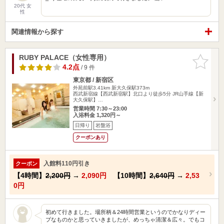
20代 女
性
関連情報から探す
RUBY PALACE（女性専用）
お気に入
りに追加
4.2点
/ 9 件
東京都 / 新宿区
外苑前駅3.41km
新大久保駅373m
西武新宿線【西武新宿駅】北口より徒歩5分 JR山手線【新
大久保駅】…
営業時間 7:30～23:00
入浴料金 1,320円～
日帰り
岩盤浴
クーポンあり
入館料110円引き
クーポン
【4時間】
2,200円
→
2,090円
【10時間】
2,640円
→
2,53
0円
初めて行きました。場所柄＆24時間営業というのでかなりディー
プなものかと思っていきましたが、めっちゃ清潔＆広々。でもコ