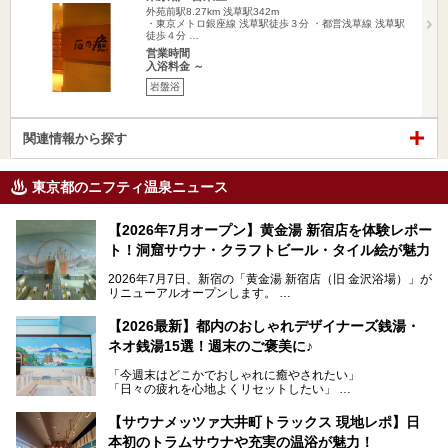
外苑前駅8.27km
浅草駅342m
・東京メトロ銀座線 浅草駅徒歩３分 ・都営浅草線 浅草駅
徒歩４分 …
営業時間
入浴料金 ～
岩盤浴
関連情報から探す
東京都のニフティ温泉ニュース
【2026年7月オープン】黄金湯 新宿店を体験レポー
ト！洞窟サウナ・クラフトビール・タイル絵が魅力
2026年7月7日、新宿の「黄金湯 新宿店（旧 金沢浴場）」が
リニューアルオープンします。
レトロでノスタルジックなタイル絵はそのまま、昔からここ
【2026最新】都内のおしゃれデザイナーズ銭湯・
を知る地元の人にも、新しく足を運んでくれる人にも愛され
ネオ銭湯15選！週末のご褒美に♪
る、今の時代の"銭湯"として生まれ変わりました。洞窟のよ
うなユニークなサウナ、自家醸造のクラフトビールが飲める
「今週末はどこかでおしゃれに癒やされたい」
ビアバーなど、新しく登場したスポットも併せて紹介しま
「日々の疲れを心地よくリセットしたい」
す。充実した設備があるのに、基本の入浴料が銭湯価格の5
──そんなときにおすすめなのが、今、都内で大きなブーム
50円というのも嬉しすぎます！
となっている新しいスタイルの銭湯です。
【サウナメッツァ大井町トラックス 現地レポ】日
本初のトラムサウナや充実の温浴が魅力！
最近、SNSやメディアで「デザイナーズ銭湯」や「ネオ銭