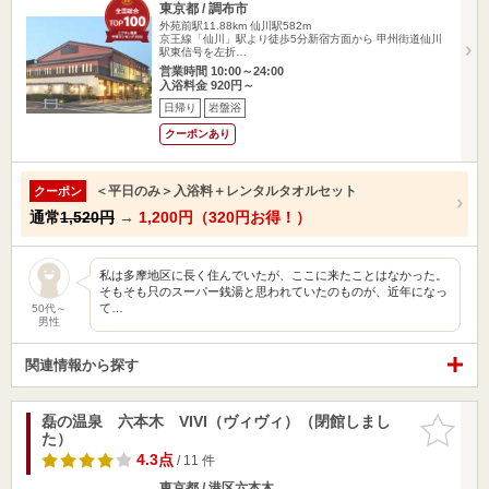
東京都 / 調布市
外苑前駅11.88km
仙川駅582m
京王線「仙川」駅より徒歩5分新宿方面から 甲州街道仙川
駅東信号を左折…
営業時間 10:00～24:00
入浴料金 920円～
日帰り
岩盤浴
クーポンあり
＜平日のみ＞入浴料＋レンタルタオルセット
クーポン
通常
1,520円
→
1,200円（320円お得！）
私は多摩地区に長く住んでいたが、ここに来たことはなかった。
そもそも只のスーパー銭湯と思われていたのものが、近年になっ
て…
50代～
男性
関連情報から探す
磊の温泉 六本木 VIVI（ヴィヴィ）（閉館しまし
お気に入
た）
りに追加
4.3点
/ 11 件
東京都 / 港区六本木