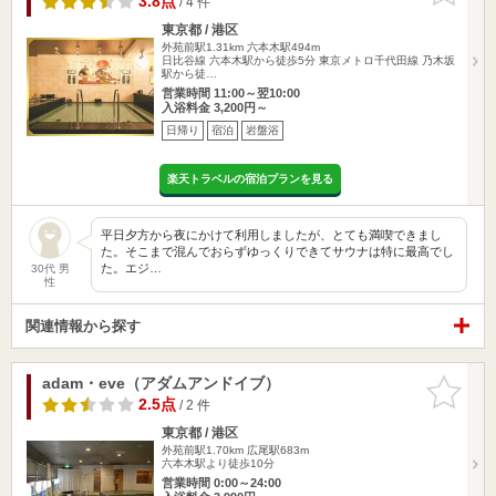
3.8点
/ 4 件
東京都 / 港区
外苑前駅1.31km
六本木駅494m
日比谷線 六本木駅から徒歩5分 東京メトロ千代田線 乃木坂
駅から徒…
営業時間 11:00～翌10:00
入浴料金 3,200円～
日帰り
宿泊
岩盤浴
楽天トラベルの宿泊プランを見る
平日夕方から夜にかけて利用しましたが、とても満喫できまし
た。そこまで混んでおらずゆっくりできてサウナは特に最高でし
た。エジ…
30代 男
性
関連情報から探す
adam・eve（アダムアンドイブ）
お気に入
りに追加
2.5点
/ 2 件
東京都 / 港区
外苑前駅1.70km
広尾駅683m
六本木駅より徒歩10分
営業時間 0:00～24:00