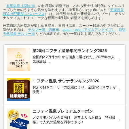
「
有馬温泉 太閤の湯
」の他種類の岩盤浴は、どれも安土桃山時代にタイムスリ
ップしたかのうような気分を味わえます。埼玉県さいたま市にある「
美楽温泉
SPA-HERBS(スパハーブス)
」は、埼玉県最大級の新感覚スパリゾート。オリジ
ナリティあふれるユニークな種類の4種類の岩盤浴を楽しめます。
外苑前駅の岩盤浴が楽しめる温泉、日帰り温泉、スーパー銭湯の中でも特に人
気があるのは、
テルマー湯 西麻布
、
adam・eve（アダムアンドイブ）
、
新宿
天然温泉 テルマー湯
などの施設です。ぜひ一度は足を運んでみてください。
第20回ニフティ温泉年間ランキング2025
全国約2.2万件の中から頂点に選ばれた、2025年の人
気施設は…
ニフティ温泉 サウナランキング2026
おふろ好きユーザーの投票により、全国No.1サウナが
決定！
ニフティ温泉プレミアムクーポン
ノジマモバイル会員向け 通常よりもお得な「特別価
格」で人気の温泉を満喫できる！