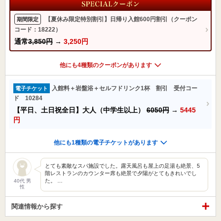
【夏休み限定特別割引】日帰り入館600円割引（クーポン
期間限定
コード：18222）
通常
3,850円
→
3,250円
他にも4種類のクーポンがあります
入館料＋岩盤浴＋セルフドリンク1杯 割引 受付コー
電子チケット
ド 10284
【平日、土日祝全日】大人（中学生以上）
6050円
→
5445
円
他にも1種類の電子チケットがあります
とても素敵なスパ施設でした。露天風呂も屋上の足湯も絶景、5
階レストランのカウンター席も絶景で夕陽がとてもきれいでし
た。 …
40代 男
性
関連情報から探す