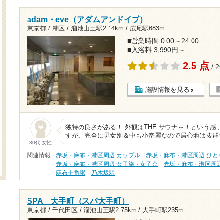
adam・eve（アダムアンドイブ）
東京都 / 港区 /
溜池山王駅2.14km
/
広尾駅683m
■営業時間 0:00～24:00
■入浴料 3,990円～
2.5 点
/ 
施設情報を見る
独特の良さがある！ 外観はTHE サウナ～！という
すが、完全に男女別＆中も小奇麗なので居心地は抜群
30代 女性
関連情報
赤坂・麻布・港区周辺 カップル
赤坂・麻布・港区周辺 ひと
赤坂・麻布・港区周辺 女子旅・女子会
赤坂・麻布・港区周
麻布十番駅
乃木坂駅
SPA 大手町（スパ大手町）
東京都 / 千代田区 /
溜池山王駅2.75km
/
大手町駅235m