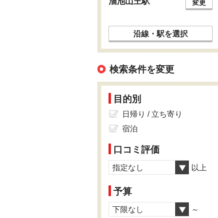
溜池山王駅
変更
沿線・駅を選択
検索条件を変更
目的別
日帰り / 立ち寄り
宿泊
口コミ評価
指定なし
以上
予算
下限なし
～