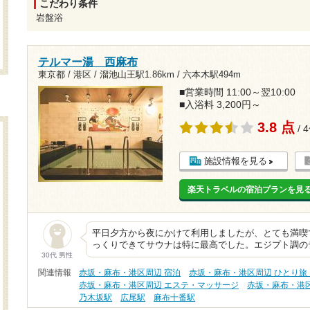
こだわり条件
岩盤浴
テルマー湯 西麻布
東京都 / 港区 /
溜池山王駅1.86km
/
六本木駅494m
■営業時間 11:00～翌10:00
■入浴料 3,200円～
3.8 点
/ 
施設情報を見る
楽天トラベルの宿泊プランを見
平日夕方から夜にかけて利用しましたが、とても満喫
っくりできてサウナは特に最高でした。エジプト調の
30代 男性
関連情報
赤坂・麻布・港区周辺 宿泊
赤坂・麻布・港区周辺 ひとり旅
赤坂・麻布・港区周辺 エステ・マッサージ
赤坂・麻布・港
乃木坂駅
広尾駅
麻布十番駅