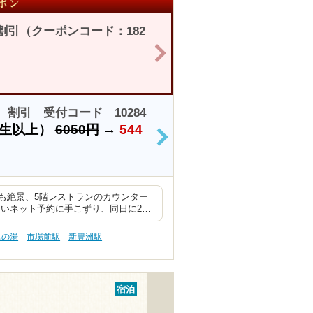
割引（クーポンコード：182
>
割引 受付コード 10284
学生以上）
6050円
→
544
>
も絶景、5階レストランのカウンター
ないネット予約に手こずり、同日に2…
肌の湯
市場前駅
新豊洲駅
宿泊