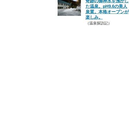
奇跡の御神水を沸かし
た温泉。pH9.6の美人
泉質。本格オープンが
楽しみ。
（温泉探訪記）