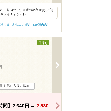
へ(*^_^*) 金曜の深夜1時頃に初
りキレイ！オシャレ…
 冷え性
新宿三丁目駅
西武新宿駅
日帰り
>
9件
お気に入りに追加
>
時間】
2,640円
→
2,530