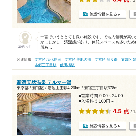
施設情報を見る
一言でいうととても良い施設です。でも入館料が高い
か…しかし、清潔感があり、休憩スペースも多いため
20代 女性
所あ…
関連情報
文京区 塩化物泉
文京区 美肌の湯
文京区 切り傷
文京区 
本郷三丁目駅
飯田橋駅
新宿天然温泉 テルマー湯
東京都 / 新宿区 /
溜池山王駅4.20km
/
新宿三丁目駅378m
■営業時間 0:00～24:00
■入浴料 3,100円～
4.5 点
/ 
施設情報を見る