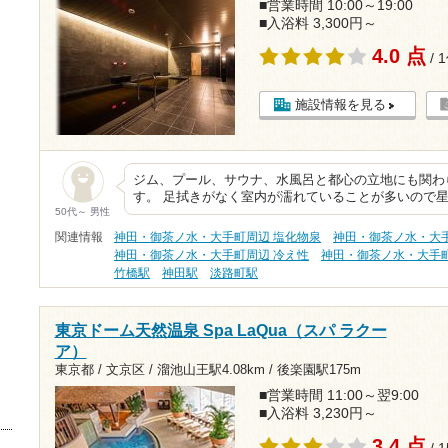
■営業時間 10:00～19:00
■入浴料 3,300円～
4.0 点
/ 
施設情報を見る
ジム、プール、サウナ、水風呂と都心の立地にも関わ
す。 足拭きがなく室内が濡れていることが多いので
50代～ 男性
関連情報
神田・御茶ノ水・大手町周辺 塩化物泉
神田・御茶ノ水・大手
神田・御茶ノ水・大手町周辺 冷え性
神田・御茶ノ水・大手
竹橋駅
神田駅
淡路町駅
東京ドーム天然温泉 Spa LaQua（スパ ラクー
ア）
東京都 / 文京区 /
溜池山王駅4.08km
/
後楽園駅175m
■営業時間 11:00～翌9:00
■入浴料 3,230円～
3.4 点
/ 