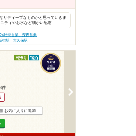
かなりディープなものかと思っていきま
メニティやお水など細かい配慮…
 24時間営業、深夜営業
新宿駅
大久保駅
日帰り
宿泊
23件
>
り
お気に入りに追加
る