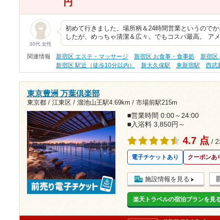
円
初めて行きました。場所柄＆24時間営業というので
したが、めっちゃ清潔＆広々。でもコスパ最高。 ア
30代 女性
関連情報
新宿区 エステ・マッサージ
新宿区 お食事・食事処
新宿区
新宿区 駅近（徒歩10分以内）
新大久保駅
東新宿駅
西武
東京豊洲 万葉倶楽部
東京都 / 江東区 /
溜池山王駅4.69km
/
市場前駅215m
■営業時間 0:00～24:00
■入浴料 3,850円～
4.7 点
/ 
電子チケットあり
クーポンあ
施設情報を見る
楽天トラベルの宿泊プランを見