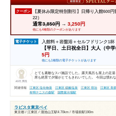
【夏休み限定特別割引】日帰り入館600円
クーポン
22）
通常
3,850円
→
3,250円
他にも4種類のクーポンがあります
入館料＋岩盤浴＋セルフドリンク1杯 
電子チケット
【平日、土日祝全日】大人（中
5円
他にも1種類の電子チケットがあります
とても素敵なスパ施設でした。露天風呂も屋上の足湯
席も絶景で夕陽がとてもきれいでした。 今回は慣れ
40代 男性
関連情報
江東区 塩化物泉
江東区 硫酸塩泉
江東区 宿泊
江東区 美
有明テニスの森駅
国際展示場駅
ラビスタ東京ベイ
東京都 / 江東区 /
溜池山王駅4.70km
/
市場前駅190m