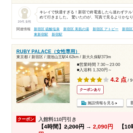
キレイで快適すぎる！新宿で終電逃したら迷わずテルマー湯
めて行きました。 驚いたのが、写真で見るよりかな
20代 女性
関連情報
新宿区 硫酸塩泉
新宿区 美肌の湯
新宿区 アトピー
新宿区
東新宿駅
新宿駅
RUBY PALACE（女性専用）
東京都 / 新宿区 /
溜池山王駅4.62km
/
新大久保駅373m
■営業時間 7:30～23:00
■入浴料 1,320円～
4.2 点
/ 
クーポンあり
施設情報を見る
入館料110円引き
クーポン
【4時間】
2,200円
→
2,090円
【10