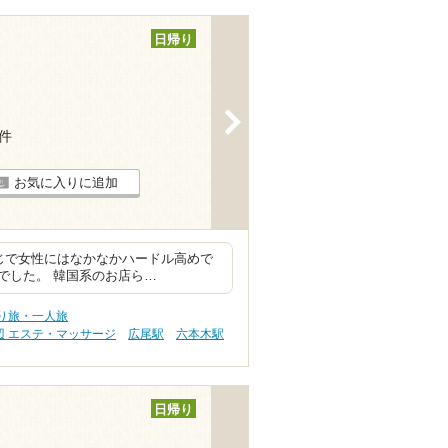
日帰り
>
2件
お気に入りに追加
感じで女性にはなかなかハードル高めで
でした。 韓国系のお店ら…
り旅・一人旅
辺 エステ・マッサージ
広尾駅
六本木駅
日帰り