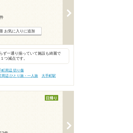
>
1件
お気に入りに追加
らず一通り揃っていて施設も綺麗で
星１つ減点です。
町周辺 切り傷
町周辺 ひとり旅・一人旅
大手町駅
日帰り
>
152件