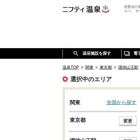
岩盤浴が
スパ、 
温浴施設を探す
電
温泉TOP
>
関東
>
東京都
>
溜池山王駅
選択中のエリア
全国から探す
関東
東京都
変更