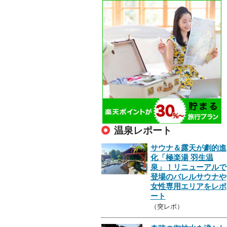
温泉レポート
サウナ＆露天が劇的進
化「極楽湯 羽生温
泉」！リニューアルで
登場のバレルサウナや
女性専用エリアをレポ
ート
（突レポ）