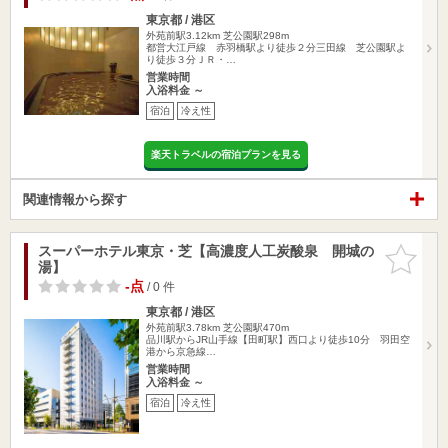
東京都 / 港区
外苑前駅3.12km
芝公園駅298m
都営大江戸線 赤羽橋駅より徒歩２分三田線 芝公園駅よ
り徒歩３分ＪＲ・…
営業時間
入浴料金 ～
宿泊
冷え性
楽天トラベルの宿泊プランを見る
関連情報から探す
スーパーホテル東京・芝【高濃度人工炭酸泉 開城の
お気に入
湯】
りに追加
-点
/ 0 件
東京都 / 港区
外苑前駅3.78km
芝公園駅470m
品川駅からJR山手線【田町駅】西口より徒歩10分 羽田空
港から京急線…
営業時間
入浴料金 ～
宿泊
冷え性