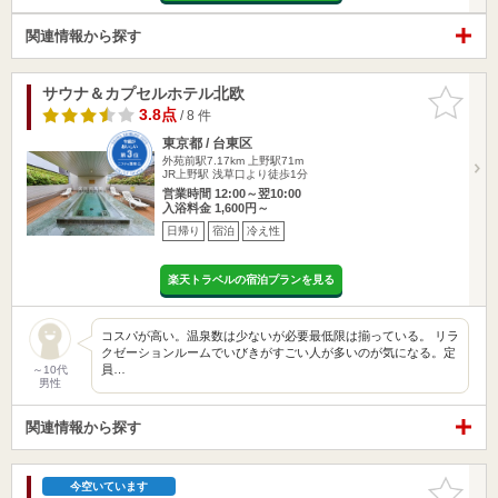
関連情報から探す
サウナ＆カプセルホテル北欧
お気に入
りに追加
3.8点
/ 8 件
東京都 / 台東区
外苑前駅7.17km
上野駅71m
JR上野駅 浅草口より徒歩1分
営業時間 12:00～翌10:00
入浴料金 1,600円～
日帰り
宿泊
冷え性
楽天トラベルの宿泊プランを見る
コスパが高い。温泉数は少ないが必要最低限は揃っている。 リラ
クゼーションルームでいびきがすごい人が多いのが気になる。定
員…
～10代
男性
関連情報から探す
お気に入
今空いています