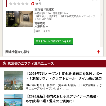
-点
/ 0 件
東京都 / 荒川区
外苑前駅8.17km
日暮里駅224m
日暮里駅より徒歩5分。日暮里駅前交差点のセブンイレブ
ンを目印にお越し…
営業時間
入浴料金 ～
宿泊
冷え性
楽天トラベルの宿泊プランを見る
関連情報から探す
東京都のニフティ温泉ニュース
【2026年7月オープン】黄金湯 新宿店を体験レポー
ト！洞窟サウナ・クラフトビール・タイル絵が魅力
2026年7月7日、新宿の「黄金湯 新宿店（旧 金沢浴場）」が
リニューアルオープンします。
レトロでノスタルジックなタイル絵はそのまま、昔からここ
【2026最新】都内のおしゃれデザイナーズ銭湯・
を知る地元の人にも、新しく足を運んでくれる人にも愛され
ネオ銭湯15選！週末のご褒美に♪
る、今の時代の"銭湯"として生まれ変わりました。洞窟のよ
うなユニークなサウナ、自家醸造のクラフトビールが飲める