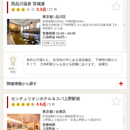
西品川温泉 宮城湯
お気に入
りに追加
3.3点
/ 27 件
東京都 / 品川区
外苑前駅6.60km
下神明駅308m
東急大井町線【下神明駅】から徒歩3分JR京浜東北線【大
井町駅】から徒…
営業時間 15:00～24:00
入浴料金 550円～
日帰り
冷え性
意外な穴場かも。 住宅街の中にある温浴施設。 下神明の駅から
すぐで、 大井町駅からも歩ける距離にあります。 金曜日…
50代～
男性
関連情報から探す
センチュリオンホテル＆スパ上野駅前
お気に入
りに追加
4.6点
/ 5 件
東京都 / 台東区
外苑前駅6.81km
御徒町駅321m
上野駅より徒歩2分・京成上野駅より徒歩5分
営業時間
入浴料金 ～