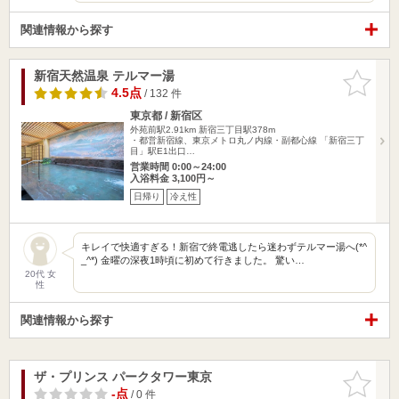
関連情報から探す
新宿天然温泉 テルマー湯
お気に入
りに追加
4.5点
/ 132 件
東京都 / 新宿区
外苑前駅2.91km
新宿三丁目駅378m
・都営新宿線、東京メトロ丸ノ内線・副都心線 「新宿三丁
目」駅E1出口…
営業時間 0:00～24:00
入浴料金 3,100円～
日帰り
冷え性
キレイで快適すぎる！新宿で終電逃したら迷わずテルマー湯へ(*^
_^*) 金曜の深夜1時頃に初めて行きました。 驚い…
20代 女
性
関連情報から探す
ザ・プリンス パークタワー東京
お気に入
りに追加
-点
/ 0 件