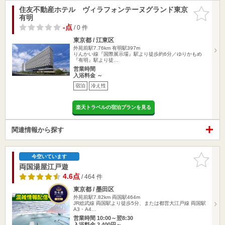
住友不動産ホテル ヴィラフォンテーヌグランド東京
お気に入
有明
りに追加
-点
/ 0 件
東京都 / 江東区
外苑前駅7.76km
有明駅397m
りんかい線『国際展示場』駅より徒歩約6分／ゆりかもめ
『有明』駅より徒…
営業時間
入浴料金 ～
宿泊
冷え性
楽天トラベルの宿泊プランを見る
関連情報から探す
お気に入
今空いています
りに追加
両国湯屋江戸遊
4.6点
/ 464 件
東京都 / 墨田区
外苑前駅7.82km
両国駅464m
JR総武線 両国駅より徒歩5分、または都営大江戸線 両国駅
A3・A4…
営業時間 10:00～翌8:30
入浴料金 2,400円～