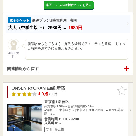
楽天トラベルの宿泊プランを見る
湯処プラン3時間利用 割引
電子チケット
大人（中学生以上）
2980円
→
1980円
新宿駅からとても近く、施設も綺麗でアメニティも豊富。 ちょっ
と時間を潰すのにも使えるのか良い。
40代 男
性
関連情報から探す
ONSEN RYOKAN 由縁 新宿
お気に入
りに追加
4.0点
/ 1 件
東京都 / 新宿区
外苑前駅2.58km
新宿御苑前駅498m
■電車 ・東京駅から [東京メトロ丸ノ内線] →新宿御苑前
駅 3…
営業時間 15:00～26:00
入浴料金 ～
宿泊
冷え性