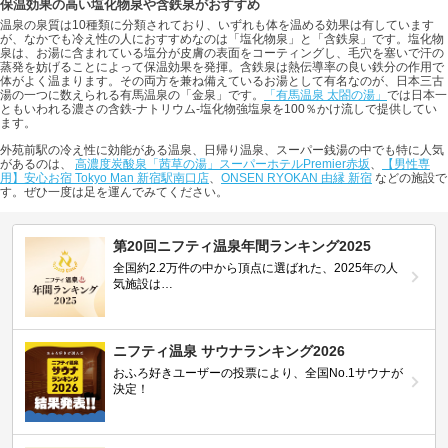
保温効果の高い塩化物泉や含鉄泉がおすすめ
温泉の泉質は10種類に分類されており、いずれも体を温める効果は有しています
が、なかでも冷え性の人におすすめなのは「塩化物泉」と「含鉄泉」です。塩化物
泉は、お湯に含まれている塩分が皮膚の表面をコーティングし、毛穴を塞いで汗の
蒸発を妨げることによって保温効果を発揮。含鉄泉は熱伝導率の良い鉄分の作用で
体がよく温まります。その両方を兼ね備えているお湯として有名なのが、日本三古
湯の一つに数えられる有馬温泉の「金泉」です。
「有馬温泉 太閤の湯」
では日本一
ともいわれる濃さの含鉄-ナトリウム-塩化物強塩泉を100％かけ流しで提供してい
ます。
外苑前駅の冷え性に効能がある温泉、日帰り温泉、スーパー銭湯の中でも特に人気
があるのは、
高濃度炭酸泉「茜草の湯」スーパーホテルPremier赤坂
、
【男性専
用】安心お宿 Tokyo Man 新宿駅南口店
、
ONSEN RYOKAN 由縁 新宿
などの施設で
す。ぜひ一度は足を運んでみてください。
第20回ニフティ温泉年間ランキング2025
全国約2.2万件の中から頂点に選ばれた、2025年の人
気施設は…
ニフティ温泉 サウナランキング2026
おふろ好きユーザーの投票により、全国No.1サウナが
決定！