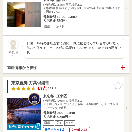
外苑前駅6.28km
新馬場駅221m
京急本線 新馬場駅より徒歩3分首都高速湾岸線 大井出口よ
り国道357…
営業時間 15:00～23:00
入浴料金 550円～
日帰り
冷え性
日曜日15時の開店直前に訪問。 既に数名待っている方がいて人
気さが伺えました。独特の黒湯はとろみがあり、ぬるめの温度で
長…
30代 男
性
関連情報から探す
東京豊洲 万葉倶楽部
お気に入
りに追加
4.7点
/ 23 件
東京都 / 江東区
外苑前駅6.50km
市場前駅215m
※千客万来2階にてゆりかもめ「市場前駅」とペデストリ
アンデッキで連結…
営業時間 0:00～24:00
入浴料金 3,850円～
日帰り
宿泊
冷え性
電子チケットあり
クーポンあり