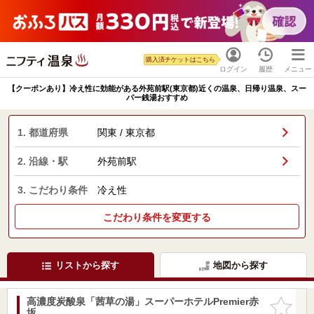
購入済チケットはこちら
ログイン
履歴
メニュー
【クーポンあり】冷え性に効能がある外苑前駅(東京都)近くの温泉、日帰り温泉、スー
パー銭湯おすすめ
1. 都道府県
関東 / 東京都
2. 沿線・駅
外苑前駅
3. こだわり条件
冷え性
こだわり条件を変更する
リストから探す
地図から探す
高濃度炭酸泉「茜草の湯」スーパーホテルPremier赤
お気に入
坂
りに追加