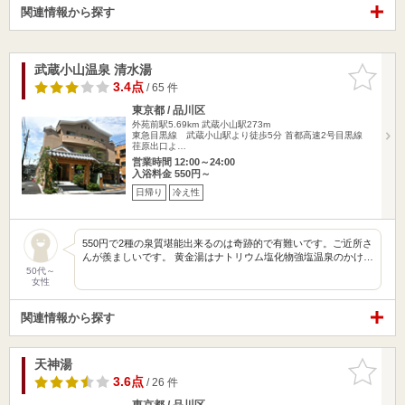
関連情報から探す
武蔵小山温泉 清水湯
お気に入
りに追加
3.4点
/ 65 件
東京都 / 品川区
外苑前駅5.69km
武蔵小山駅273m
東急目黒線 武蔵小山駅より徒歩5分 首都高速2号目黒線
荏原出口よ…
営業時間 12:00～24:00
入浴料金 550円～
日帰り
冷え性
550円で2種の泉質堪能出来るのは奇跡的で有難いです。ご近所さ
んが羨ましいです。 黄金湯はナトリウム塩化物強塩温泉のかけ…
50代～
女性
関連情報から探す
天神湯
お気に入
りに追加
3.6点
/ 26 件
東京都 / 品川区