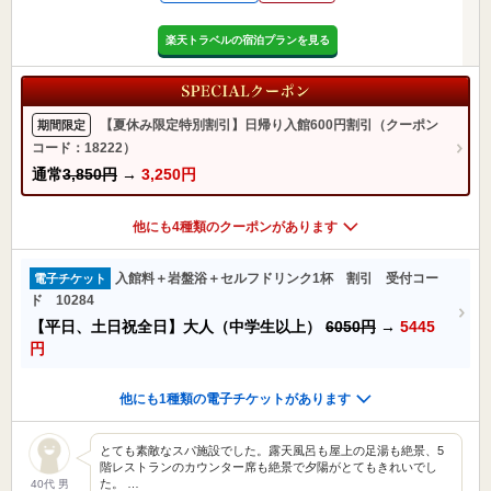
楽天トラベルの宿泊プランを見る
【夏休み限定特別割引】日帰り入館600円割引（クーポン
期間限定
コード：18222）
通常
3,850円
→
3,250円
他にも4種類のクーポンがあります
入館料＋岩盤浴＋セルフドリンク1杯 割引 受付コー
電子チケット
ド 10284
【平日、土日祝全日】大人（中学生以上）
6050円
→
5445
円
他にも1種類の電子チケットがあります
とても素敵なスパ施設でした。露天風呂も屋上の足湯も絶景、5
階レストランのカウンター席も絶景で夕陽がとてもきれいでし
た。 …
40代 男