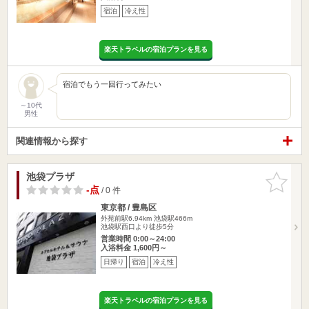
宿泊
冷え性
楽天トラベルの宿泊プランを見る
宿泊でもう一回行ってみたい
～10代
男性
関連情報から探す
池袋プラザ
お気に入
りに追加
-点
/ 0 件
東京都 / 豊島区
外苑前駅6.94km
池袋駅466m
池袋駅西口より徒歩5分
営業時間 0:00～24:00
入浴料金 1,600円～
日帰り
宿泊
冷え性
楽天トラベルの宿泊プランを見る