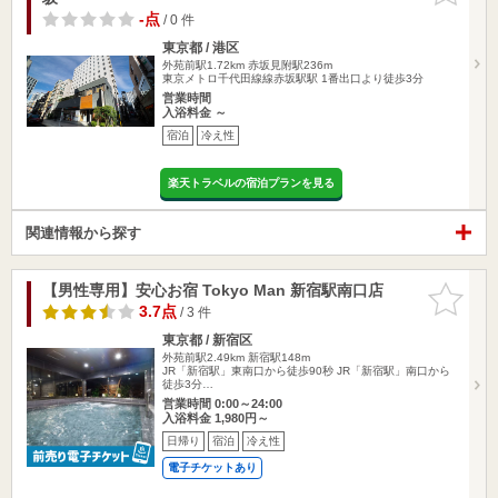
-点
/ 0 件
東京都 / 港区
外苑前駅1.72km
赤坂見附駅236m
東京メトロ千代田線線赤坂駅駅 1番出口より徒歩3分
営業時間
入浴料金 ～
宿泊
冷え性
楽天トラベルの宿泊プランを見る
関連情報から探す
【男性専用】安心お宿 Tokyo Man 新宿駅南口店
お気に入
りに追加
3.7点
/ 3 件
東京都 / 新宿区
外苑前駅2.49km
新宿駅148m
JR「新宿駅」東南口から徒歩90秒 JR「新宿駅」南口から
徒歩3分…
営業時間 0:00～24:00
入浴料金 1,980円～
日帰り
宿泊
冷え性
電子チケットあり