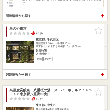
が…
50代～
男性
関連情報から探す
星のや東京
お気に入
りに追加
-点
/ 0 件
東京都 / 千代田区
外苑前駅4.66km
大手町駅151m
東京駅丸の内北口より徒歩10分（850m）
営業時間
入浴料金 ～
宿泊
冷え性
関連情報から探す
高濃度炭酸泉 八重桜の湯 スーパーホテルＰｒｅｍ
お気に入
ｉｅｒ東京駅八重洲中央口
りに追加
-点
/ 0 件
東京都 / 中央区
外苑前駅4.78km
京橋駅295m