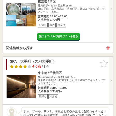
東京都 / 港区
外苑前駅4.43km
竹芝駅184m
JR山手線・京浜東北線「浜松町駅」北口より徒歩7分。モ
ノレール「浜松…
営業時間 15:00～25:00
入浴料金 1,700円～
日帰り
宿泊
冷え性
楽天トラベルの宿泊プランを見る
関連情報から探す
SPA 大手町（スパ大手町）
お気に入
りに追加
4.0点
/ 1 件
東京都 / 千代田区
外苑前駅4.63km
大手町駅235m
地下鉄大手町駅・JR東京駅から地下通路でダイレクトにア
クセスできます…
営業時間 10:00～19:00
入浴料金 3,300円～
日帰り
冷え性
ジム、プール、サウナ、水風呂と都心の立地にも関わらず一通り
揃っていて施設も綺麗です。 足拭きがなく室内が濡れていること