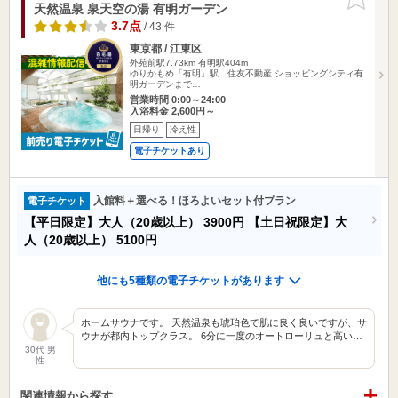
りに追加
天然温泉 泉天空の湯 有明ガーデン
3.7点
/ 43 件
東京都 / 江東区
外苑前駅7.73km
有明駅404m
ゆりかもめ「有明」駅 住友不動産 ショッピングシティ有
明ガーデンまで…
営業時間 0:00～24:00
入浴料金 2,600円～
日帰り
冷え性
電子チケットあり
入館料＋選べる！ほろよいセット付プラン
電子チケット
【平日限定】大人（20歳以上）
3900円
【土日祝限定】大
人（20歳以上）
5100円
他にも5種類の電子チケットがあります
ホームサウナです。 天然温泉も琥珀色で肌に良く良いですが、サ
ウナが都内トップクラス。 6分に一度のオートローリュと高い…
30代 男
性
関連情報から探す