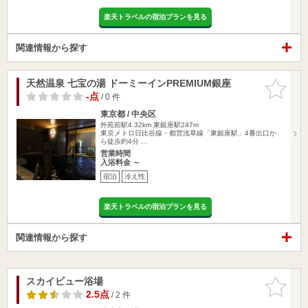
楽天トラベルの宿泊プランを見る
関連情報から探す
天然温泉 七宝の湯 ドーミーインPREMIUM銀座
お気に入
りに追加
-点
/ 0 件
東京都 / 中央区
外苑前駅4.32km
東銀座駅247m
東京メトロ日比谷線・都営浅草線「東銀座駅」4番出口か
ら徒歩約4分 …
営業時間
入浴料金 ～
宿泊
冷え性
楽天トラベルの宿泊プランを見る
関連情報から探す
スカイビュー浴場
お気に入
りに追加
2.5点
/ 2 件