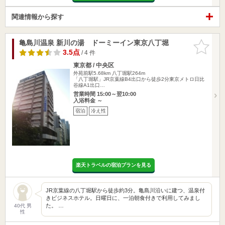
関連情報から探す
亀島川温泉 新川の湯 ドーミーイン東京八丁堀
お気に入
りに追加
3.5点
/ 4 件
東京都 / 中央区
外苑前駅5.68km
八丁堀駅264m
「八丁堀駅」JR京葉線B4出口から徒歩2分東京メトロ日比
谷線A1出口…
営業時間 15:00～翌10:00
入浴料金 ～
宿泊
冷え性
楽天トラベルの宿泊プランを見る
JR京葉線の八丁堀駅から徒歩約3分。亀島川沿いに建つ、温泉付
きビジネスホテル。日曜日に、一泊朝食付きで利用してみまし
た。 …
40代 男
性