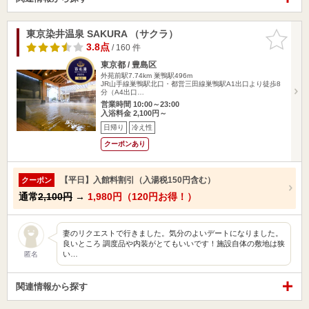
東京染井温泉 SAKURA （サクラ）
お気に入
りに追加
3.8点
/ 160 件
東京都 / 豊島区
外苑前駅7.74km
巣鴨駅496m
JR山手線巣鴨駅北口・都営三田線巣鴨駅A1出口より徒歩8
分（A4出口…
営業時間 10:00～23:00
入浴料金 2,100円～
日帰り
冷え性
クーポンあり
【平日】入館料割引（入湯税150円含む）
クーポン
通常
2,100円
→
1,980円（120円お得！）
妻のリクエストで行きました。気分のよいデートになりました。
良いところ 調度品や内装がとてもいいです！施設自体の敷地は狭
い…
匿名
関連情報から探す