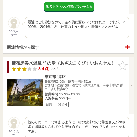
楽天トラベルの宿泊プランを見る
最近はご無沙汰なので、基本的に変わってなければ…ですが。 2
020年～2021年ごろ、仕事のような膨大な書類のまとめがあ…
50代～
女性
関連情報から探す
麻布黒美水温泉 竹の湯（あざぶこくびすいおんせん）
お気に入
りに追加
3.4点
/ 36 件
東京都 / 港区
外苑前駅2.59km
麻布十番駅451m
営団地下鉄南北線・都営地下鉄大江戸線 麻布十番駅1番
出口より徒歩6分…
営業時間 15:30～23:30
入浴料金 550円～
日帰り
冷え性
他の方の口コミでもあるように、街の銭湯なので常連さんがやや
多く場所取りされてたり圧強めです…が、それでも通いたくなる
黒湯。…
40代 女
性