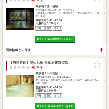
-点
/ 0 件
東京都 / 世田谷区
外苑前駅5.22km
世田谷代田駅89m
【電車】 小田急線 京王井の頭線 下北沢駅南西口 徒歩
8分 小田…
営業時間 9:00～22:00
入浴料金 3,350円～
日帰り
宿泊
冷え性
楽天トラベルの宿泊プランを見る
関連情報から探す
【男性専用】安心お宿 秋葉原電気街店
お気に入
りに追加
-点
/ 0 件
東京都 / 千代田区
外苑前駅5.66km
秋葉原駅209m
JR秋葉原駅・電気街口から中央通りに出て、万世橋方面へ
徒歩120秒
営業時間 0:00～24:00
入浴料金 1,980円～
日帰り
宿泊
冷え性
楽天トラベルの宿泊プランを見る