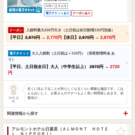
日帰り
冷え性
電子チケットあり
クーポンあり
入館料最大200円引き（土日祝は休日割増330円別途）
クーポン
【平日】
2,970円
→
2,770円
【休日】
2,970円
→
2,870円
大人入館割（土日祝は＋330円）（深夜割増料金 あ
電子チケット
り）
【平日、土日祝全日】大人（中学生以上）
2970円
→
2720
円
近くに住んでることが誇らしくなるくらい素敵な施設です。ごは
んもおいしく、お客さんのマナーもよく長い時間楽しめます。岩
盤浴が…
30代 女
性
関連情報から探す
アルモントホテル日暮里（ＡＬＭＯＮＴ ＨＯＴＥ
お気に入
Ｌ ＮＩＰＰＯＲＩ）
りに追加