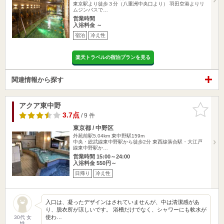
東京駅より徒歩３分（八重洲中央口より） 羽田空港よりリ
ムジンバスで…
営業時間
入浴料金 ～
宿泊
冷え性
楽天トラベルの宿泊プランを見る
関連情報から探す
アクア東中野
お気に入
りに追加
3.7点
/ 9 件
東京都 / 中野区
外苑前駅5.04km
東中野駅159m
中央・総武線東中野駅から徒歩2分 東西線落合駅・大江戸
線東中野駅か…
営業時間 15:00～24:00
入浴料金 550円～
日帰り
冷え性
入口は、凝ったデザインはされていませんが、中は清潔感があ
り、脱衣所が涼しいです。 浴槽だけでなく、シャワーにも軟水が
使わ…
30代 女
性