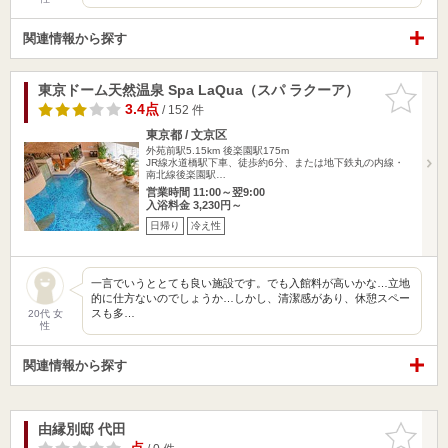
関連情報から探す
東京ドーム天然温泉 Spa LaQua（スパ ラクーア）
お気に入
りに追加
3.4点
/ 152 件
東京都 / 文京区
外苑前駅5.15km
後楽園駅175m
JR線水道橋駅下車、徒歩約6分、または地下鉄丸の内線・
南北線後楽園駅…
営業時間 11:00～翌9:00
入浴料金 3,230円～
日帰り
冷え性
一言でいうととても良い施設です。でも入館料が高いかな…立地
的に仕方ないのでしょうか…しかし、清潔感があり、休憩スペー
スも多…
20代 女
性
関連情報から探す
由縁別邸 代田
お気に入
りに追加