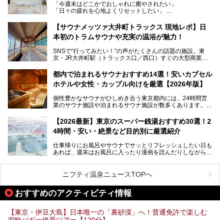
「今週末はどこかでおしゃれに癒やされたい」
ビアバーなど、新しく登場したスポットも併せて紹介しま
「日々の疲れを心地よくリセットしたい」
す。充実した設備があるのに、基本の入浴料が銭湯価格の5
──そんなときにおすすめなのが、今、都内で大きなブーム
50円というのも嬉しすぎます！
となっている新しいスタイルの銭湯です。
【サウナメッツァ大井町トラックス 現地レポ】日
本初のトラムサウナや充実の温浴が魅力！
最近、SNSやメディアで「デザイナーズ銭湯」や「ネオ銭
湯」という言葉をよく耳にしませんか？
SNSで“行ってみたい！”の声がたくさんの話題の施設。東
京・JR大井町駅（トラックス口／西口）すぐの大型商業施
本記事では、そもそもこれらがどんな銭湯なのか、その気に
設・大井町 トラックスに、2026年3月28日、「サウナメッ
なる違いを分かりやすく解説！さらに、都内で絶対に外せな
ツァ大井町トラックス」がニューオープン。施設の様子をレ
いおしゃれな名店15選を、おすすめの順番で一挙にご紹介
都内で泊まれるサウナおすすめ14選！安いカプセル
ポ―トします。
します。
ホテルや女性・カップル向けを厳選【2026年版】
個性豊かなサウナがひしめき合う東京都内には、24時間営
業のサウナ施設や泊まれるサウナ施設が数多くあります。
終電を逃した深夜の利用に限らず、時間を気にしないサウナ
を旅の目的とする「サ旅」や自分へのご褒美のための宿泊な
【2026最新】東京のスーパー銭湯おすすめ30選！2
ど、自分の好きなタイミングで好きなだけサ活ができるのが
4時間・安い・絶景など目的別に厳選紹介
魅力です。
仕事帰りにお風呂やサウナでサッとリフレッシュしたい日も
最近では、男性専用施設だけでなく、カップルや女性に嬉し
あれば、週末はお風呂に入ったり漫画を読んだりしながら一
い個室サウナも増えてきました。
日中ダラダラ過ごしたい日もあると思います。
この記事では、東京都内にある24時間営業のサウナの中か
また、終電を逃してしまい、「このまま朝までゆっくりでき
ら、特におすすめしたい施設14選をご紹介します。
ニフティ温泉ニュースTOPへ
る場所があれば」と探した経験がある人も多いのではないで
宿泊可能な施設もピックアップしているので、ぜひチェック
しょうか。
してみてください。
おすすめのアクティビティ情報
そこで本記事では、東京でおすすめのスーパー銭湯を、目的
別に厳選した30施設からご紹介します。
【東京・伊豆大島】日本唯一の「裏砂漠」へ！普通免許で楽しむ
24時間営業で宿泊できる施設や、1,000円以下で楽しめる安
四輪バギー絶景ツアー【120分】