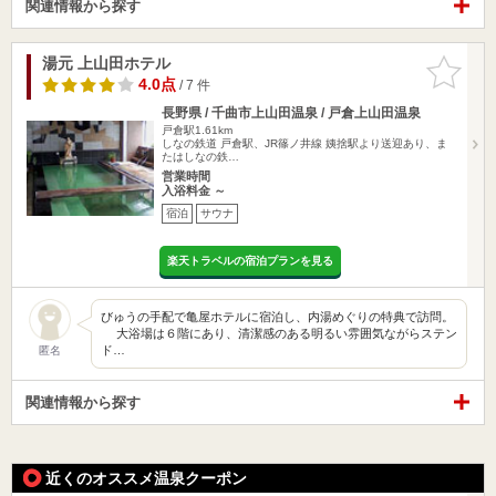
関連情報から探す
湯元 上山田ホテル
お気に入
りに追加
4.0点
/ 7 件
長野県 / 千曲市上山田温泉 / 戸倉上山田温泉
戸倉駅1.61km
しなの鉄道 戸倉駅、JR篠ノ井線 姨捨駅より送迎あり、ま
たはしなの鉄…
営業時間
入浴料金 ～
宿泊
サウナ
楽天トラベルの宿泊プランを見る
びゅうの手配で亀屋ホテルに宿泊し、内湯めぐりの特典で訪問。
大浴場は６階にあり、清潔感のある明るい雰囲気ながらステン
ド…
匿名
関連情報から探す
近くのオススメ温泉クーポン