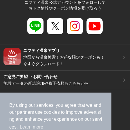
ニフティ温泉公式アカウントをフォローして
おトク情報やクーポン情報を受け取ろう
ニフティ温泉アプリ
地図から温泉検索！お得な限定クーポンも！
今すぐダウンロード！
ご意見ご要望 ・お問い合わせ
施設データの新規追加や修正依頼もこちらから
スマートフォン
/
PC
加盟店募集（資料請求）
広告出稿のご案内
By using our services, you agree that we and
our
partners
use cookies to improve advertisi
利用規約
ライフスタイルMEMBERS+規約
ng and enhance your experience on our servi
特定商取引法に基づく表記
ヘルプ
採用情報
ces.
Learn more
運営会社
個人情報保護ポリシー