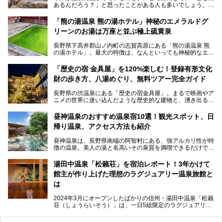
あるんだろう？」と思ったことがある人も多いでしょう。
この微笑ましい光景は、長野県にある「地獄谷野猿公苑」で
「熊の湯温泉 熊の湯ホテル」神秘のエメラルドグ
見られるもので、野生のサルが雪景色の中で温泉に浸かる姿
リーンのお湯は万座と並ぶ極上硫黄泉
を間近で観察できます。
長野県下高井郡山ノ内町の志賀高原にある「熊の湯温泉 熊
本記事では、地獄谷野猿公苑の魅力や見どころ、サルと温泉
の湯ホテル」。最大の特徴は、なんといっても神秘的なエメ
との関係性、地獄谷周辺の観光スポットについて紹介しま
ラルドグリーンのお湯。この美しいお湯に魅了され、何度も
す。サルを観察した後にほっこりと浸かれる温泉も紹介する
リピートするファンも多い温泉です。冬はスキーと一緒に楽
ので、野生のサルを観察する貴重な自然体験と温泉をあわせ
「歴史の宿 金具屋」を120%楽しむ！登録有形文化
しみたい極上の温泉を紹介します。
て楽しみたい人は、ぜひ参考にしてください。
財の歩き方、八湯めぐり、無料ツアー完全ガイド
長野県の渋温泉にある「歴史の宿金具屋」。まるで映画やア
ニメの世界に迷い込んだような歴史的な建物と、湧き出る温
泉の恵みが魅力のお宿です。せっかく泊まるなら、その魅力
を隅々まで楽しみたいですよね。この記事では、金具屋での
昼神温泉のおすすめ温泉宿10選！観光スポット、日
滞在を最高の思い出にするための「楽しみ方」を徹底的にご
帰り温泉、アクセス方法も紹介
紹介します！
昼神温泉は、長野県南端の阿智村にある、強アルカリ性が特
徴の温泉。美人の湯と名高いその泉質を満喫できるだけでな
く、日本一の星空鑑賞ができる注目の温泉地です。
昼神温泉では、朝市などの観光スポットや、信州名物のおや
湯田中温泉「松籟荘」を宿泊レポート！3年かけて
きを楽しめるグルメスポットなど、観光を楽しむにはぴった
館主が作り上げた理想のラグジュアリー温泉旅館と
りの場所が豊富にあります。
この記事では、昼神温泉での滞在を充実させる宿泊施設や日
は
帰り温泉、見どころ満載の観光・グルメスポットに加え、ア
クセス方法も順に紹介します。
2024年3月にオープンしたばかりの信州・湯田中温泉「松籟
荘（しょうらいそう）」は、一日5組限定のラグジュアリー
温泉旅館。全室が源泉掛け流しの露天風呂、庭園付きで、プ
ライベートに楽しめる非日常感が味わえます。また宿泊者は