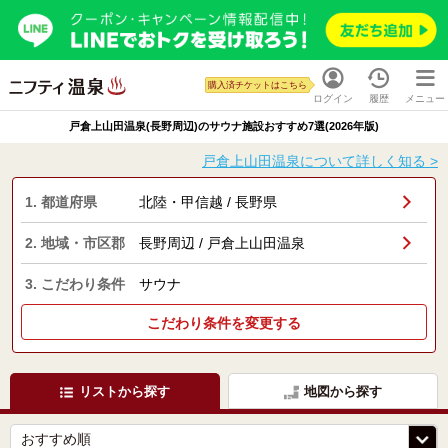
購入済チケットはこちら
ログイン
履歴
メニュー
戸倉上山田温泉(長野周辺)のサウナ施設おすすめ7選(2026年版)
戸倉上山田温泉について詳しく知る >
1. 都道府県
北陸・甲信越 / 長野県
2. 地域・市区郡
長野周辺 / 戸倉上山田温泉
3. こだわり条件
サウナ
こだわり条件を変更する
リストから探す
地図から探す