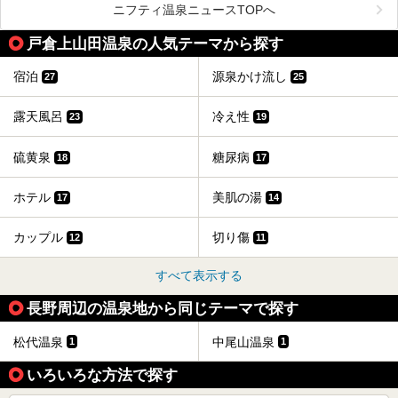
道向かいの「よろづや」の大浴場「桃山風呂」や共同浴場の
ニフティ温泉ニュースTOPへ
「湯田中大湯」も利用ができます。
戸倉上山田温泉の人気テーマから探す
極上のお湯に浸り上質なお料理に舌鼓、特別な日に泊まりた
い湯田中温泉「松籟荘」を、実際に宿泊した目線で紹介しま
す。
宿泊
源泉かけ流し
27
25
露天風呂
冷え性
23
19
硫黄泉
糖尿病
18
17
ホテル
美肌の湯
17
14
カップル
切り傷
12
11
すべて表示する
長野周辺の温泉地から同じテーマで探す
松代温泉
中尾山温泉
1
1
いろいろな方法で探す