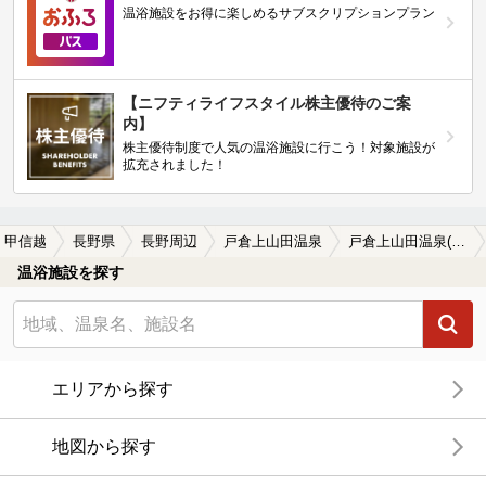
温浴施設をお得に楽しめるサブスクリプションプラン
【ニフティライフスタイル株主優待のご案
内】
株主優待制度で人気の温浴施設に行こう！対象施設が
拡充されました！
・甲信越
長野県
長野周辺
戸倉上山田温泉
戸倉上山田温泉(長野周辺)のサウナ施設おすすめ7選(2026年版)
温浴施設を探す
エリアから探す
地図から探す