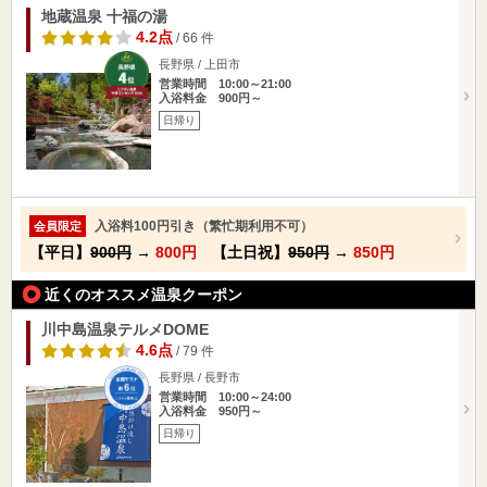
地蔵温泉 十福の湯
4.2点
/ 66 件
長野県 / 上田市
営業時間 10:00～21:00
入浴料金 900円～
日帰り
入浴料100円引き（繁忙期利用不可）
会員限定
【平日】
900円
→
800円
【土日祝】
950円
→
850円
近くのオススメ温泉クーポン
川中島温泉テルメDOME
4.6点
/ 79 件
長野県 / 長野市
営業時間 10:00～24:00
入浴料金 950円～
日帰り