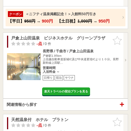
＜ニフティ温泉掲載記念！＞入館料50円引き
クーポン
【平日】
950円
→
900円
【土日祝】
1,000円
→
950円
戸倉上山田温泉 ビジネスホテル グリーンプラザ
お気に入
りに追加
-点
/ 0 件
長野県 / 千曲市 / 戸倉上山田温泉
戸倉駅1.95km
上信越自動車道坂城IC及び中央道更埴ICより１０分。長野
新幹線上田駅…
営業時間
入浴料金 ～
日帰り
宿泊
サウナ
楽天トラベルの宿泊プランを見る
関連情報から探す
天然温泉付 ホテル プラトン
お気に入
りに追加
-点
/ 0 件