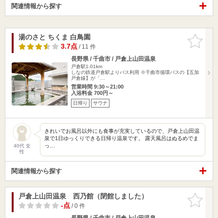
関連情報から探す
湯のさと ちくま 白鳥園
お気に入
りに追加
3.7点
/ 11 件
長野県 / 千曲市 / 戸倉上山田温泉
戸倉駅1.01km
しなの鉄道戸倉駅よりバス利用 ※千曲市循環バスの【五加
戸倉線】が「…
営業時間 9:30～21:00
入浴料金 700円～
日帰り
サウナ
きれいでお風呂以外にも食事が充実しているので、戸倉上山田温
泉で1日ゆっくりできる日帰り温泉です。 露天風呂はぬるめでま
っ…
40代 女
性
関連情報から探す
戸倉上山田温泉 西乃館（閉館しました）
お気に入
りに追加
-点
/ 0 件
長野県 / 千曲市 / 戸倉上山田温泉