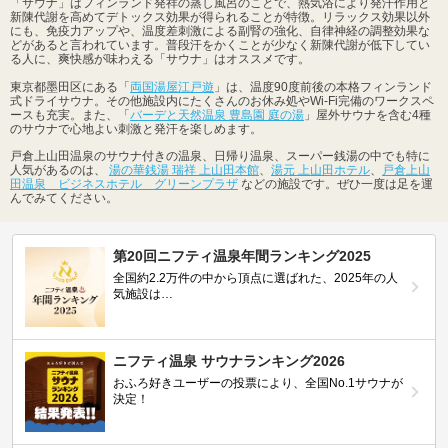
「サウナ」はフィンランド発祥の蒸し風呂のことで、熱気浴により発汗作用と
新陳代謝を高めてデトックス効果が得られることが特徴。リラックス効果以外
にも、免疫力アップや、温度差刺激による副腎の強化、自律神経の調整効果な
どがあると言われています。普段汗をかくことが少なく新陳代謝が低下してい
る人に、爽快感が味わえる「サウナ」はオススメです。
東京都墨田区にある「
両国湯屋江戸遊
」は、温度90度前後の本格フィンランド
式ドライサウナ。その他施設内にたくさんのお休み処やWi-Fi完備のワークスペ
ースも充実。また、「
バーデと天然温泉 豊島園 庭の湯
」屋外サウナを含む4種
のサウナで心地よい刺激と発汗を楽しめます。
戸倉上山田温泉のサウナ付きの温泉、日帰り温泉、スーパー銭湯の中でも特に
人気があるのは、
湯の華銭湯 瑞祥 上山田本館
、
湯元 上山田ホテル
、
戸倉上山
田温泉 ビジネスホテル グリーンプラザ
などの施設です。ぜひ一度は足を運
んでみてください。
第20回ニフティ温泉年間ランキング2025
全国約2.2万件の中から頂点に選ばれた、2025年の人
気施設は…
ニフティ温泉 サウナランキング2026
おふろ好きユーザーの投票により、全国No.1サウナが
決定！