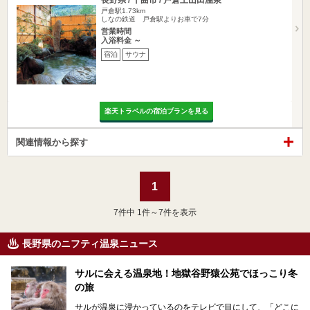
戸倉駅1.73km
しなの鉄道 戸倉駅よりお車で7分
営業時間
入浴料金 ～
宿泊
サウナ
楽天トラベルの宿泊プランを見る
関連情報から探す
1
7
件中 1件～7件を表示
長野県のニフティ温泉ニュース
サルに会える温泉地！地獄谷野猿公苑でほっこり冬
の旅
サルが温泉に浸かっているのをテレビで目にして、「どこに