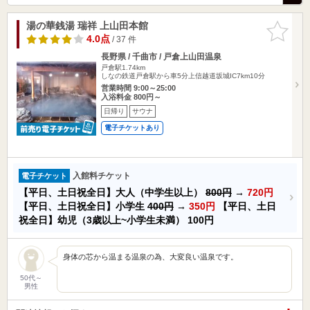
湯の華銭湯 瑞祥 上山田本館
お気に入
りに追加
4.0点
/ 37 件
長野県 / 千曲市 / 戸倉上山田温泉
戸倉駅1.74km
しなの鉄道戸倉駅から車5分上信越道坂城IC7km10分
営業時間 9:00～25:00
入浴料金 800円～
日帰り
サウナ
電子チケットあり
入館料チケット
電子チケット
【平日、土日祝全日】大人（中学生以上）
800円
→
720円
【平日、土日祝全日】小学生
400円
→
350円
【平日、土日
祝全日】幼児（3歳以上~小学生未満）
100円
身体の芯から温まる温泉の為、大変良い温泉です。
50代～
男性