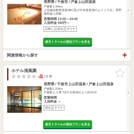
長野県 / 千曲市 / 戸倉上山田温泉
戸倉駅1.98km
上信越自動車道坂城IC及び中央道更埴ICより１０分。長野
新幹線上田駅…
営業時間 13:00～24:00
入浴料金 500円～
日帰り
宿泊
サウナ
楽天トラベルの宿泊プランを見る
関連情報から探す
ホテル清風園
お気に入
りに追加
-点
/ 0 件
長野県 / 千曲市上山田温泉 / 戸倉上山田温泉
戸倉駅1.55km
戸倉駅より車で約7分更埴ICより約25分
営業時間
入浴料金 ～
宿泊
サウナ
楽天トラベルの宿泊プランを見る