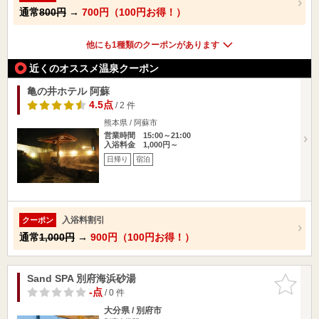
通常
800円
→
700円（100円お得！）
他にも1種類のクーポンがあります
近くのオススメ温泉クーポン
亀の井ホテル 阿蘇
4.5点
/ 2 件
熊本県 / 阿蘇市
営業時間 15:00～21:00
入浴料金 1,000円～
日帰り
宿泊
入浴料割引
クーポン
通常
1,000円
→
900円（100円お得！）
Sand SPA 別府海浜砂湯
お気に入
りに追加
-点
/ 0 件
大分県 / 別府市