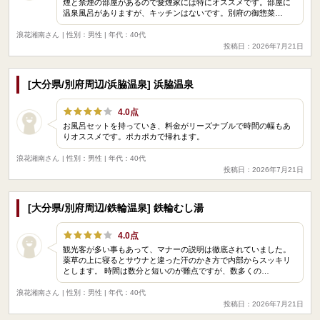
煙と禁煙の部屋があるので愛煙家には特にオススメです。部屋に
温泉風呂がありますが、キッチンはないです。別府の御惣菜…
浪花湘南さん
| 性別：男性 | 年代：40代
投稿日：2026年7月21日
[大分県/別府周辺/浜脇温泉] 浜脇温泉
4.0点
お風呂セットを持っていき、料金がリーズナブルで時間の幅もあ
りオススメです。ポカポカで帰れます。
浪花湘南さん
| 性別：男性 | 年代：40代
投稿日：2026年7月21日
[大分県/別府周辺/鉄輪温泉] 鉄輪むし湯
4.0点
観光客が多い事もあって、マナーの説明は徹底されていました。
薬草の上に寝るとサウナと違った汗のかき方で内部からスッキリ
とします。 時間は数分と短いのが難点ですが、数多くの…
浪花湘南さん
| 性別：男性 | 年代：40代
投稿日：2026年7月21日