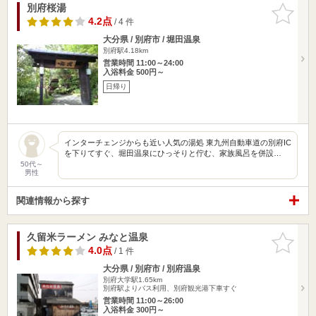
別府桜湯
お気に入
りに追加
4.2点
/ 4 件
大分県 / 別府市 / 堀田温泉
別府駅4.18km
営業時間 11:00～24:00
入浴料金 500円～
日帰り
インターチェンジからも近い人気の湯処 東九州自動車道の別府IC
を下りてすぐ、堀田温泉にひっそりと佇む、家族風呂を併設…
50代～
男性
関連情報から探す
久留米ラーメン みなと温泉
お気に入
りに追加
4.0点
/ 1 件
大分県 / 別府市 / 別府温泉
別府大学駅1.65km
別府駅よりバス利用、別府観光港下車すぐ
営業時間 11:00～26:00
入浴料金 300円～