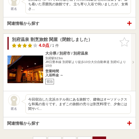
ち着いた雰囲気の旅館です。 立ち寄り入浴で伺いましたが、女将
さ…
匿名
関連情報から探す
別府温泉 割烹旅館 関屋（閉館しました）
お気に入
りに追加
4.0点
/ 1 件
大分県 / 別府市 / 別府温泉
別府駅623m
JR日豊本線 別府駅より徒歩10分大分自動車道 別府ICより
10分
営業時間
入浴料金 ～
宿泊
今回宿泊した北浜ホテル街にある旅館で、建物はオーソドックス
な和風の造りです。まずこの旅館の売りは割烹料理で、夕食には
関サバ…
匿名
関連情報から探す