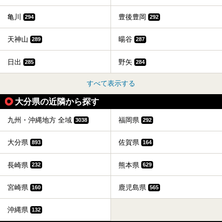
亀川
豊後豊岡
294
292
天神山
暘谷
289
287
日出
野矢
285
284
すべて表示する
大分県の近隣から探す
九州・沖縄地方 全域
福岡県
3038
292
大分県
佐賀県
893
164
長崎県
熊本県
232
629
宮崎県
鹿児島県
160
565
沖縄県
132