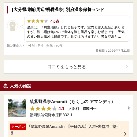
[大分県/別府周辺/明礬温泉] 別府温泉保養ランド
4.0点
温泉は、『坊主地獄』と同じ様子です。室内と露天風呂がありま
すが、洗い場は無いので身体を流し風呂を楽しむ感じです。天気
の良い露天風呂は最高です。仕切はありますが、男女混浴と…
浪花湘南さん
| 性別：男性 | 年代：40代
投稿日：2026年7月21日
口コミをもっと見る
人気の施設
筑紫野温泉Amandi（ちくしの アマンディ）
4.1
入浴料：
880円
〜
福岡県筑紫野市原田832-1
「筑紫野温泉Amandi」【平日のみ】入浴+岩盤浴 割引
クーポン
き