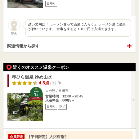
日帰り
誘い文句は「 ラーメン食って温泉に入ろう」 ラーメン屋に温泉
が付いています。 食事をすると１００円で入湯できます。 …
匿名
関連情報から探す
近くのオススメ温泉クーポン
琴ひら温泉 ゆめ山水
4.5点
/ 32 件
大分県 / 日田市
営業時間 12:00～20:45
入浴料金 800円～
日帰り
宿泊
【平日限定】入浴料割引
会員限定