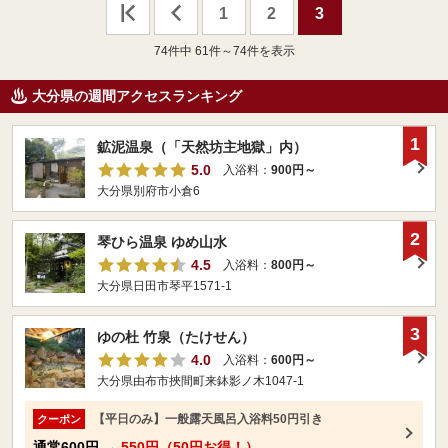
1
2
3
74
件中 61件～74件を表示
大分県の週間アクセスランキング
1
鉱泥温泉（「天然坊主地獄」内）
5.0
入浴料：
900円～
大分県別府市小倉6
2
琴ひら温泉 ゆめ山水
4.5
入浴料：
800円～
大分県日田市琴平1571-1
3
ゆの杜 竹泉（たけせん）
4.0
入浴料：
600円～
大分県由布市挾間町来鉢影ノ木1047-1
【平日のみ】一般露天風呂入浴料50円引き
クーポン
通常
600円
→
550円（50円お得！）