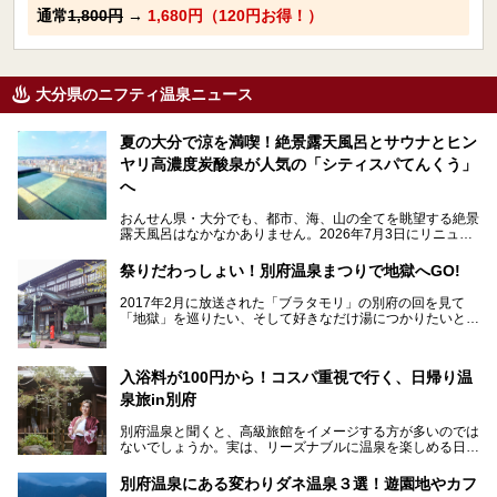
通常
1,800円
→
1,680円（120円お得！）
大分県のニフティ温泉ニュース
夏の大分で涼を満喫！絶景露天風呂とサウナとヒン
ヤリ高濃度炭酸泉が人気の「シティスパてんくう」
へ
おんせん県・大分でも、都市、海、山の全てを眺望する絶景
露天風呂はなかなかありません。2026年7月3日にリニュー
アルして、うみサウナ、やまサウナを新設した「シティスパ
てんくう(CITY SPA てんくう)」は、なんとJR大分駅直結と
祭りだわっしょい！別府温泉まつりで地獄へGO!
いう利便性の高さ！
2017年2月に放送された「ブラタモリ」の別府の回を見て
地上80mという圧倒的な開放感が魅力。温泉、ロウリュサウ
「地獄」を巡りたい、そして好きなだけ湯につかりたいと切
ナ、そしてひんやりとした約27度の高濃度炭酸泉で交互浴
実に思った私に朗報。
してととのえば、まさに気分は天空の極楽、ここはこの夏ぜ
ひとも訪れたい都市の避暑地です！
2017年3月31日～4月3日、大分県別府市で「別府八湯温泉
入浴料が100円から！コスパ重視で行く、日帰り温
まつり」が開催されます。その期間は嬉しいことに100以上
併設の「JR九州ホテル ブラッサム大分」に泊まって、この
の共同浴場がなんと無料開放されるんです！普段から入浴料
泉旅in別府
「シティスパてんくう」をたっぷり満喫してきたのでレポー
が100円と安いのに、いいんですかタダにしちゃって!?
トします。夏向けの大分駅徒歩圏の周辺観光スポットやクー
しかも4/2には「東京ディズニーリゾートスペシャルパレー
別府温泉と聞くと、高級旅館をイメージする方が多いのでは
ルダウンできるスイーツ情報と併せてお楽しみください！
ド」も行われます。つまり別府に行けば「地獄」も「ミッキ
ないでしょうか。実は、リーズナブルに温泉を楽しめる日帰
ーマウス」も拝める稀有なイベントですよ、これは行くしか
り温泉施設も充実しているエリアなんです。今回は、日帰り
───
ない！
で楽しめる「大分県の別府温泉」に注目してみました。
提供元：大分県【PR】
別府温泉にある変わりダネ温泉３選！遊園地やカフ
ニフティ温泉がオススメする温泉施設を紹介しちゃいます！