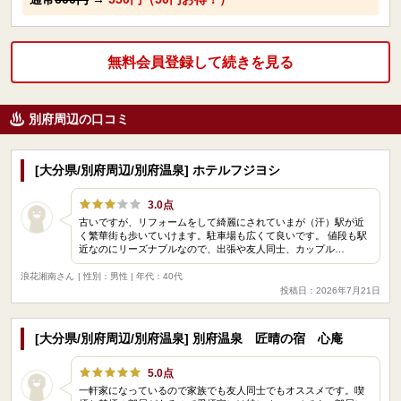
無料会員登録して続きを見る
別府周辺の口コミ
[大分県/別府周辺/別府温泉] ホテルフジヨシ
3.0点
古いですが、リフォームをして綺麗にされていまが（汗）駅が近
く繁華街も歩いていけます。駐車場も広くて良いです。 値段も駅
近なのにリーズナブルなので、出張や友人同士、カップル…
浪花湘南さん
| 性別：男性 | 年代：40代
投稿日：2026年7月21日
[大分県/別府周辺/別府温泉] 別府温泉 匠晴の宿 心庵
5.0点
一軒家になっているので家族でも友人同士でもオススメです。喫