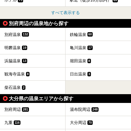
ホテル
駅近（徒歩10分以内）
73
69
すべて表示する
別府周辺の温泉地から探す
別府温泉
鉄輪温泉
132
60
明礬温泉
亀川温泉
19
17
浜脇温泉
堀田温泉
13
8
観海寺温泉
日出温泉
8
3
柴石温泉
2
大分県の温泉エリアから探す
別府周辺
湯布院周辺
281
248
九重
大分周辺
116
70