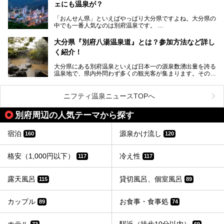
この記事は大分県のPR記事です。
源泉数、湧出量ともに日本一の温泉県とも言われる大分県。
ェにも温泉が？
今回は、大分県別府市に行くなら絶対行きたい情緒たっぷり
な市営温泉をまとめました。
「おんせん県」といえばやっぱり大分県ですよね。大分県の
中でも一番人気なのは別府温泉です。
Let’s go to Hell !
別府八湯という名前の通り、さまざまな泉質を楽しめ、一日
中いても飽きません。
大分県『別府八湯温泉道』とは？参加方法など詳し
普通に温泉に浸かる以外にも、別府地獄巡りや砂湯などは有
く紹介！
名ですよね。
大分県にある別府温泉といえば日本一の源泉数湧出量を誇る
別府温泉は共同湯も多く、家庭やマンションにも温泉を引い
温泉地で、県内外問わず多くの観光客が集まります。その別
ている所もあります。
府温泉では「別府八湯温泉道」を実施しています。この別府
自宅にいながら温泉に入れるのは羨ましいですが、その中で
八湯温泉道とは別府八湯を巡る体験型イベントで、施設を回
も「こんな場所にも温泉が！？」というスポットがいくつか
って88ヶ所のスタンプを集めて温泉名人の認定を目指すと
あるんです。
ニフティ温泉ニュースTOPへ
いうものです。
他の温泉地では考えられないまさに温泉地ならではです。
これを読んで別府温泉巡りの参考になればと思います。
別府周辺の人気テーマから探す
別府には朝早くから夜遅くまでやっている地元に根付いた銭
湯や、日帰りのみの大きな施設など様々な形態の温泉があり
ます。泉質も数多くなるので、好きな温泉から巡って温泉名
宿泊
源泉かけ流し
160
120
人を目指してみてはいかがでしょうか？
格安（1,000円以下）
冷え性
117
117
露天風呂
貸切風呂、個室風呂
115
89
カップル
お食事・食事処
89
74