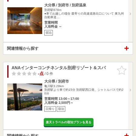
大分県 / 別府市 / 別府温泉
別府駅678m
●車でお越しの場合 最寄りの高速道路出口について 東九州
自動車道…
営業時間
入浴料金 ～
宿泊
関連情報から探す
ANAインターコンチネンタル別府リゾート＆スパ
お気に入
りに追加
-点
/ 0 件
大分県 / 別府市
亀川駅3.29km
別府駅より車で約15分 別府駅西口発、シャトルバスで約2
0分
営業時間 13:00～17:00
入浴料金 2,500円～
日帰り
宿泊
楽天トラベルの宿泊プランを見る
関連情報から探す