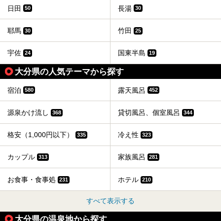
日田
長湯
50
30
耶馬
竹田
30
25
宇佐
国東半島
24
19
大分県の人気テーマから探す
宿泊
露天風呂
580
452
源泉かけ流し
貸切風呂、個室風呂
368
344
格安（1,000円以下）
冷え性
335
323
カップル
家族風呂
313
281
お食事・食事処
ホテル
231
210
すべて表示する
大分県の温泉地から探す