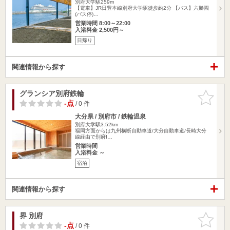
別府大学駅259m
【電車】JR日豊本線別府大学駅徒歩約2分 【バス】六勝園
(バス停)…
営業時間 8:00～22:00
入浴料金 2,500円～
日帰り
関連情報から探す
グランシア別府鉄輪
お気に入
りに追加
-点
/ 0 件
大分県 / 別府市 / 鉄輪温泉
別府大学駅3.52km
福岡方面からは九州横断自動車道/大分自動車道/長崎大分
線経由で別府I…
営業時間
入浴料金 ～
宿泊
関連情報から探す
界 別府
お気に入
りに追加
-点
/ 0 件