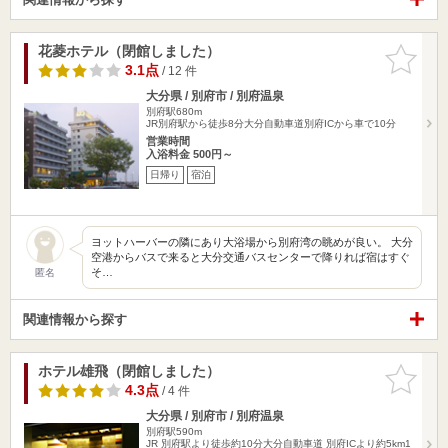
花菱ホテル（閉館しました）
お気に入
りに追加
3.1点
/ 12 件
大分県 / 別府市 / 別府温泉
別府駅680m
JR別府駅から徒歩8分大分自動車道別府ICから車で10分
営業時間
入浴料金 500円～
日帰り
宿泊
ヨットハーバーの隣にあり大浴場から別府湾の眺めが良い。 大分
空港からバスで来ると大分交通バスセンターで降りれば宿はすぐ
そ…
匿名
関連情報から探す
ホテル雄飛（閉館しました）
お気に入
りに追加
4.3点
/ 4 件
大分県 / 別府市 / 別府温泉
別府駅590m
JR 別府駅より徒歩約10分大分自動車道 別府ICより約5km1