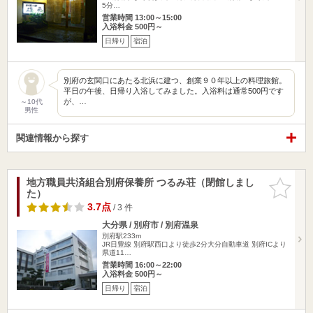
5分…
営業時間 13:00～15:00
入浴料金 500円～
日帰り
宿泊
別府の玄関口にあたる北浜に建つ、創業９０年以上の料理旅館。
平日の午後、日帰り入浴してみました。入浴料は通常500円です
が、…
～10代
男性
関連情報から探す
地方職員共済組合別府保養所 つるみ荘（閉館しまし
お気に入
た）
りに追加
3.7点
/ 3 件
大分県 / 別府市 / 別府温泉
別府駅233m
JR日豊線 別府駅西口より徒歩2分大分自動車道 別府ICより
県道11…
営業時間 16:00～22:00
入浴料金 500円～
日帰り
宿泊