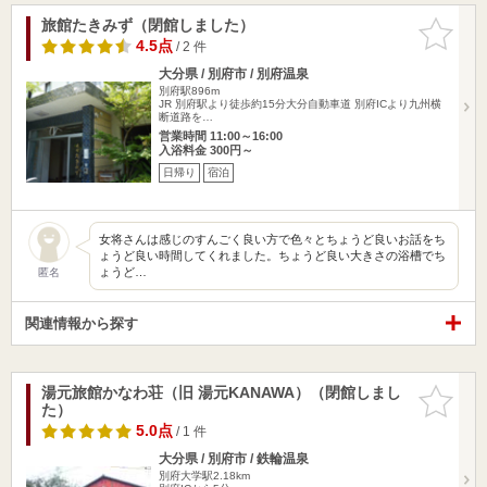
旅館たきみず（閉館しました）
お気に入
りに追加
4.5点
/ 2 件
大分県 / 別府市 / 別府温泉
別府駅896m
JR 別府駅より徒歩約15分大分自動車道 別府ICより九州横
断道路を…
営業時間 11:00～16:00
入浴料金 300円～
日帰り
宿泊
女将さんは感じのすんごく良い方で色々とちょうど良いお話をち
ょうど良い時間してくれました。ちょうど良い大きさの浴槽でち
ょうど…
匿名
関連情報から探す
湯元旅館かなわ荘（旧 湯元KANAWA）（閉館しまし
お気に入
た）
りに追加
5.0点
/ 1 件
大分県 / 別府市 / 鉄輪温泉
別府大学駅2.18km