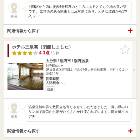
別府駅から西に徒歩5分程度のところにあるとても立地の良い宿
です。 繁華街のある駅東とは反対側にあり、大きな道路から1本
入っ…
匿名
関連情報から探す
ホテル三泉閣（閉館しました）
お気に入
りに追加
4.3点
/ 3 件
大分県 / 別府市 / 別府温泉
別府駅509m
JR日豊線[別府駅]より徒歩7分大分自動車道 別府ＩＣより
国道10号…
営業時間
入浴料金 ～
宿泊
温泉道無料券で数回立ち寄りさせていただきました。薄い緑のﾂﾙ
リン湯で湯口から湯がたくさんかけ流されています。露天風呂の
アチ…
匿名
関連情報から探す