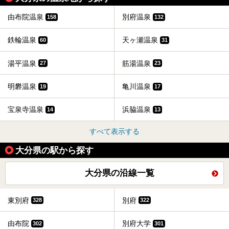
由布院温泉
別府温泉
158
132
鉄輪温泉
天ヶ瀬温泉
60
31
湯平温泉
筋湯温泉
27
23
明礬温泉
亀川温泉
19
17
宝泉寺温泉
浜脇温泉
14
13
すべて表示する
大分県の駅から探す
大分県の沿線一覧
東別府
別府
328
322
由布院
別府大学
302
301