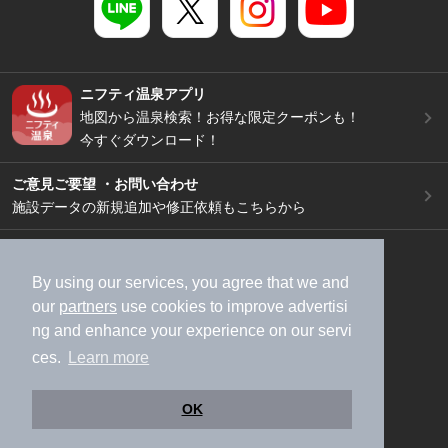
ニフティ温泉アプリ
地図から温泉検索！お得な限定クーポンも！
今すぐダウンロード！
ご意見ご要望 ・お問い合わせ
施設データの新規追加や修正依頼もこちらから
スマートフォン
/
PC
加盟店募集（資料請求）
広告出稿のご案内
By using our services, you agree that we and
our
partners
use cookies to improve advertisi
利用規約
ライフスタイルMEMBERS+規約
ng and enhance your experience on our servi
特定商取引法に基づく表記
ヘルプ
採用情報
ces.
Learn more
運営会社
個人情報保護ポリシー
©NIFTY Lifestyle Co., Ltd.
OK