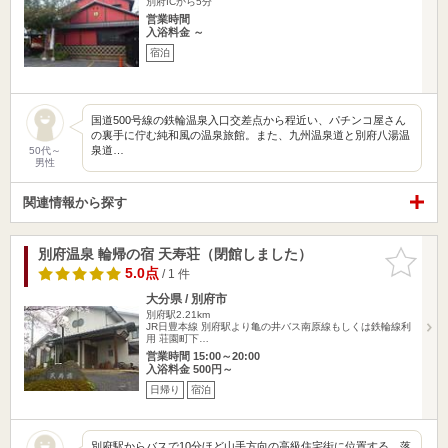
別府ICから5分
営業時間
入浴料金 ～
宿泊
国道500号線の鉄輪温泉入口交差点から程近い、パチンコ屋さん
の裏手に佇む純和風の温泉旅館。また、九州温泉道と別府八湯温
泉道…
50代～
男性
関連情報から探す
別府温泉 輪帰の宿 天寿荘（閉館しました）
お気に入
りに追加
5.0点
/ 1 件
大分県 / 別府市
別府駅2.21km
JR日豊本線 別府駅より亀の井バス南原線もしくは鉄輪線利
用 荘園町下…
営業時間 15:00～20:00
入浴料金 500円～
日帰り
宿泊
別府駅からバスで10分ほど山手方向の高級住宅街に位置する、落