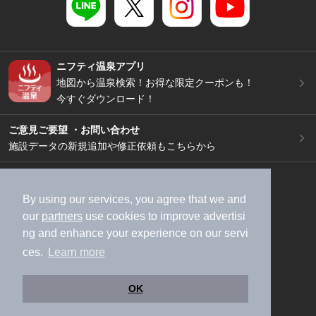
ニフティ温泉アプリ
地図から温泉検索！お得な限定クーポンも！
今すぐダウンロード！
ご意見ご要望 ・お問い合わせ
施設データの新規追加や修正依頼もこちらから
スマートフォン
/
PC
加盟店募集（資料請求）
広告出稿のご案内
By using our services, you agree that we and
our
partners
use cookies to improve advertisi
利用規約
ライフスタイルMEMBERS+規約
ng and enhance your experience on our servi
特定商取引法に基づく表記
ヘルプ
採用情報
ces.
Learn more
運営会社
個人情報保護ポリシー
©NIFTY Lifestyle Co., Ltd.
OK