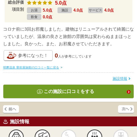
総合評価
5.0点
項目別
5.0点
4.0点
4.0点
お湯
施設
サービス
0.0点
飲食
コロナ前に3回お邪魔しました。建物はリニューアルされて綺麗にな
っていましたが、温泉の良さと旅館の雰囲気は変わらぬままほっと
しました。良かった。また、お邪魔させていただきます。
0
参考になった！
人が
参考にしています
明礬温泉 豊前屋旅館の口コミ一覧に戻る
>
施設情報
この施設に口コミをする
施設情報
天然
かけ流し
露天風呂
貸切風呂
岩