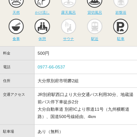
天然
かけ流し
露天風呂
貸切風呂
岩盤浴
食事
休憩
サウナ
駅近
駐
食事
休憩
サウナ
駅近
駐車
500円
料金
0977-66-0537
電話
大分県別府市明礬2組
住所
JR別府駅西口より大分交通バス利用30分、地蔵湯
交通アクセス
前バス停下車徒歩2分
大分自動車道 別府ICより県道11号（九州横断道
路）、国道500号線経由、4km
あり（無料）
駐車場