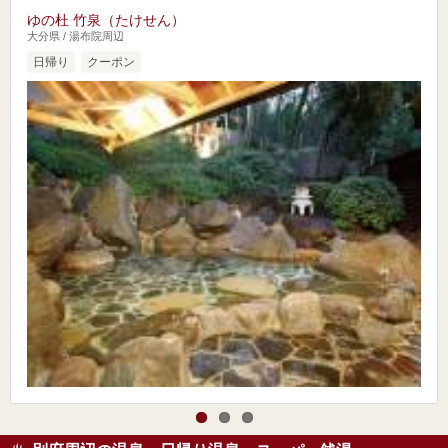
ゆの杜 竹泉（たけせん）
大分県 / 湯布院周辺
日帰り
クーポン