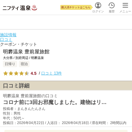
購入済チケットはこちら
ログイン
履歴
メニュー
施設情報
口コミ
クーポン・チケット
明礬温泉 豊前屋旅館
大分県 / 別府周辺 / 明礬温泉
日帰り
宿泊
4.5
/
口コミ 13件
口コミ詳細
明礬温泉 豊前屋旅館の口コミ
コロナ前に3回お邪魔しました。建物はリ…
投稿者：まんきんたんさん
性別：男性
年代：50代～
投稿日：2026年04月22日 / 入浴日： 2026年04月18日 / 滞在時間： 2時間以内