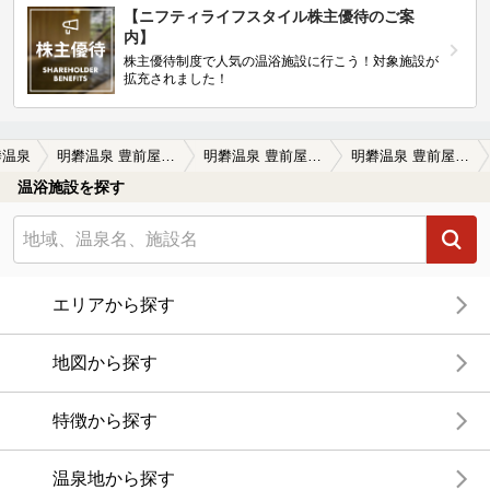
【ニフティライフスタイル株主優待のご案
内】
株主優待制度で人気の温浴施設に行こう！対象施設が
拡充されました！
礬温泉
明礬温泉 豊前屋旅館
明礬温泉 豊前屋旅館の口コミ一覧
明礬温泉 豊前屋旅館の口コミ コロナ前に3回お邪魔しました。建物はリ…
温浴施設を探す
エリアから探す
地図から探す
特徴から探す
温泉地から探す