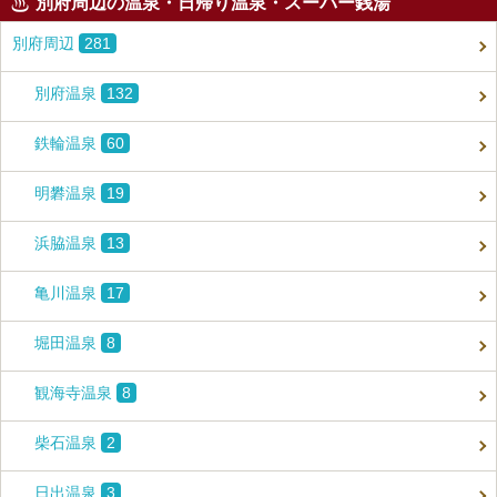
別府周辺の温泉・日帰り温泉・スーパー銭湯
別府周辺
281
別府温泉
132
鉄輪温泉
60
明礬温泉
19
浜脇温泉
13
亀川温泉
17
堀田温泉
8
観海寺温泉
8
柴石温泉
2
日出温泉
3