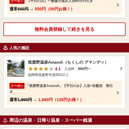
【平日のみ】一般露天風呂入浴料50円引き
クーポン
通常
600円
→
550円（50円お得！）
無料会員登録して続きを見る
人気の施設
筑紫野温泉Amandi（ちくしの アマンディ）
4.1
入浴料：
880円
〜
福岡県筑紫野市原田832-1
「筑紫野温泉Amandi」【平日のみ】入浴+岩盤浴 割引
クーポン
き
通常
1,800円
→
1,680円（120円お得！）
周辺の温泉・日帰り温泉・スーパー銭湯