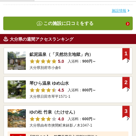
施設情報
この施設に口コミをする
大分県の週間アクセスランキング
1
鉱泥温泉（「天然坊主地獄」内）
5.0
入浴料：
900円～
大分県別府市小倉6
2
琴ひら温泉 ゆめ山水
4.5
入浴料：
800円～
大分県日田市琴平1571-1
3
ゆの杜 竹泉（たけせん）
4.0
入浴料：
600円～
大分県由布市挾間町来鉢影ノ木1047-1