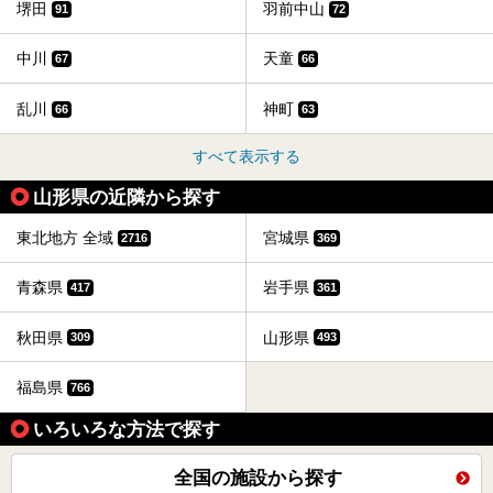
堺田
羽前中山
91
72
中川
天童
67
66
乱川
神町
66
63
すべて表示する
山形県の近隣から探す
東北地方 全域
宮城県
2716
369
青森県
岩手県
417
361
秋田県
山形県
309
493
福島県
766
いろいろな方法で探す
全国の施設から探す