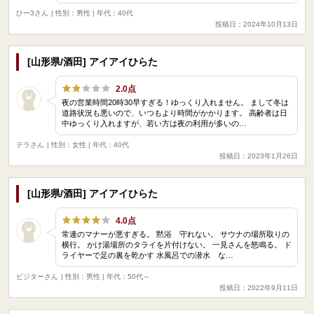
ひー3さん
| 性別：男性 | 年代：40代
投稿日：2024年10月13日
[山形県/酒田] アイアイひらた
2.0点
夜の営業時間20時30早すぎる！ゆっくり入れません。 まして冬は
道路状況も悪いので、いつもより時間がかかります。 高齢者は日
中ゆっくり入れますが、若い方は夜の利用が多いの…
テラさん
| 性別：女性 | 年代：40代
投稿日：2023年1月26日
[山形県/酒田] アイアイひらた
4.0点
常連のマナーが悪すぎる。 黙浴 守れない。 サウナの場所取りの
横行。 かけ湯場所のタライを片付けない。 一見さんを怒鳴る。 ド
ライヤーで足の裏を乾かす 水風呂での潜水 な…
ビジターさん
| 性別：男性 | 年代：50代～
投稿日：2022年9月11日