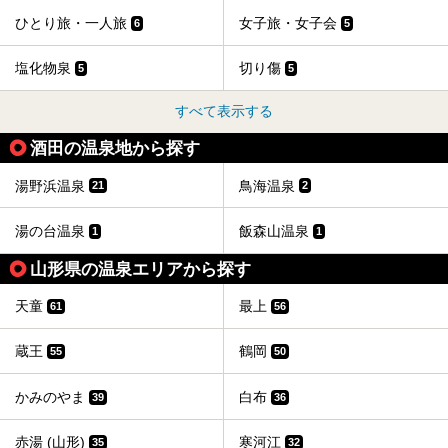
ひとり旅・一人旅
女子旅・女子会
6
5
塩化物泉
切り傷
5
5
すべて表示する
酒田の温泉地から探す
湯野浜温泉
鳥海温泉
21
2
湯の台温泉
飯森山温泉
1
1
山形県の温泉エリアから探す
天童
最上
61
56
蔵王
鶴岡
55
50
かみのやま
白布
39
36
赤湯 (山形)
寒河江
35
32