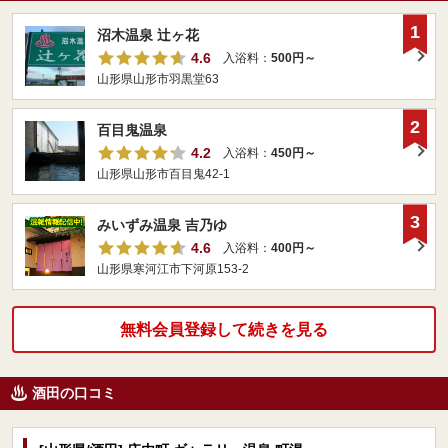
1
沼木温泉 辻ヶ花
4.6
入浴料：
500円～
山形県山形市羽黒堂63
2
百目鬼温泉
4.2
入浴料：
450円～
山形県山形市百目鬼42-1
3
みいずみ温泉 吉乃ゆ
4.6
入浴料：
400円～
山形県寒河江市下河原153-2
無料会員登録して続きを見る
酒田の口コミ