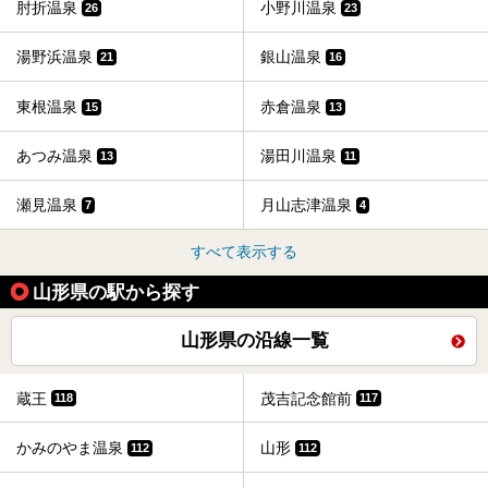
肘折温泉
小野川温泉
26
23
湯野浜温泉
銀山温泉
21
16
東根温泉
赤倉温泉
15
13
あつみ温泉
湯田川温泉
13
11
瀬見温泉
月山志津温泉
7
4
すべて表示する
山形県の駅から探す
山形県の沿線一覧
蔵王
茂吉記念館前
118
117
かみのやま温泉
山形
112
112