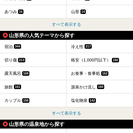
あつみ
山形
16
14
すべて表示する
山形県の人気テーマから探す
宿泊
冷え性
344
217
切り傷
格安（1,000円以下）
213
192
露天風呂
お食事・食事処
169
162
旅館
源泉かけ流し
161
160
カップル
塩化物泉
156
142
すべて表示する
山形県の温泉地から探す