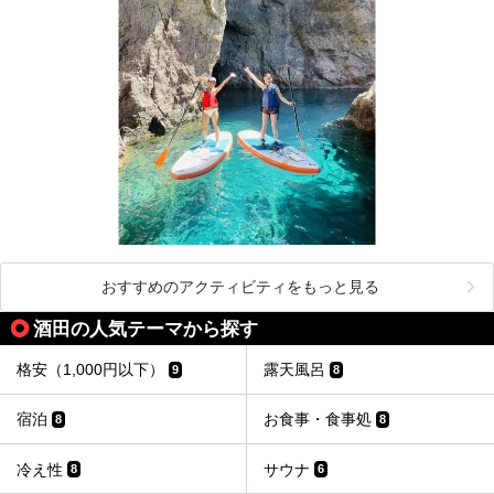
天童市には温泉も多数あるので、桜と人間将棋を見た後はゆ
っくり温泉に浸かってはいかがでしょうか。
今回は山形県天童市のおすすめ温泉をご紹介します！
おすすめのアクティビティをもっと見る
酒田の人気テーマから探す
格安（1,000円以下）
露天風呂
9
8
宿泊
お食事・食事処
8
8
冷え性
サウナ
8
6