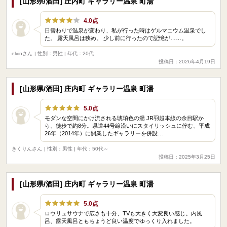
[山形県/酒田] 庄内町 ギャラリー温泉 町湯
4.0点
日替わりで温泉が変わり、私が行った時はゲルマニウム温泉でし
た。 露天風呂は狭め。 少し前に行ったので記憶が……。
elvinさん
| 性別：男性 | 年代：20代
投稿日：2026年4月19日
[山形県/酒田] 庄内町 ギャラリー温泉 町湯
5.0点
モダンな空間にかけ流される琥珀色の湯 JR羽越本線の余目駅か
ら、徒歩で約8分。県道44号線沿いにスタイリッシュに佇む、平成
26年（2014年）に開業したギャラリーを併設…
きくりんさん
| 性別：男性 | 年代：50代～
投稿日：2025年3月25日
[山形県/酒田] 庄内町 ギャラリー温泉 町湯
5.0点
ロウリュサウナで広さも十分、TVも大きく大変良い感じ。内風
呂、露天風呂ともちょうど良い温度でゆっくり入れました。