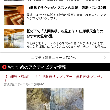
最上川が彩る、自然の美しい地域です。かの松尾芭蕉は「奥
の細道」全行程の1/3にあたる期間を山形県で過ごしたとい
山形県でサウナがオススメの温泉・銭湯・スパ10選
われることからも、山形の深い魅力がうかがえます。
山形県はまた、県内全域に多様な温泉があり、35ある市町
最近ではサウナに関する雑誌や漫画も発売されるなど、ファ
村のすべてで温泉が湧いているという温泉県。そんな山形県
ンが増えているサウナ。
でぜひチェックしたいスーパー銭湯をご紹介します。
しかしサウナは一口にサウナと言っても、ドライサウナ、ス
チームサウナ、塩サウナなどが存在し、施設によって様々な
桜の下で「人間将棋」を見よう！ 山形県天童市の
こだわりを持つ施設も増えています。
おすすめ温泉5選
今回はそんな今話題のサウナが楽しめる、山形県内にあるオ
ススメ温泉・銭湯・スパを10件まとめてご紹介します。
桜前線が北上し、そろそろ東北が桜色に染まりはじめます。
桜の名所は東北にもたくさんありますが、その中でも行って
みたいのは、なんといっても山形県天童市の舞鶴山。
舞鶴山の山頂まで軽いハイキングの気分で登れば、そこでは
ニフティ温泉ニュースTOPへ
なんと「人間将棋」が行われているのです！
おすすめのアクティビティ情報
「人間将棋」とは昭和31年から毎年春に山形県天童市で行
われている一大イベントで、甲冑や着物姿の武者に扮した人
間が将棋の駒となり、対局を行っているのです。
【山形県・鶴岡】手ぶらで洞窟サップツアー 無料画像プレゼン
ト
人気漫画「３月のライオン」の中でもこの人間将棋のシーン
が描かれ、「坊」こと二海堂氏の甲冑のあまりの似合いっぷ
宮城県柴田郡村田町村田反町84-3
りに、思わず吹き出してしまった読者もいることでしょう。
2017年は4月22日（土）・23日（日）に舞鶴山の頂上で行
われます。また、23日は「天童百面指し」が行われ、人間
将棋終了後、小学生以上の一般市民がプロ棋士と対局するこ
とができます。