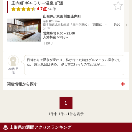
庄内町 ギャラリー温泉 町湯
お気に入
りに追加
4.7点
/ 4 件
山形県 / 東田川郡庄内町
余目駅586m
日本海東北自動車道「庄内空港IC」「酒田IC」～ 約20
分 JR…
営業時間 9:00～21:00
入浴料金 530円～
日帰り
日替わりで温泉が変わり、私が行った時はゲルマニウム温泉でし
た。 露天風呂は狭め。 少し前に行ったので記憶が………
20代 男
性
関連情報から探す
1
1
件中 1件～1件を表示
山形県の週間アクセスランキング