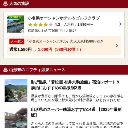
人気の施設
小名浜オーシャンホテル＆ゴルフクラブ
4.3
入浴料：
1,580円
〜
福島県いわき市泉町下川大畑17
『小名浜オーシャンホテル』大人入泉料580円引き
クーポン
通常
1,580円
→
1,000円（580円お得！）
山形県のニフティ温泉ニュース
肘折温泉「若松屋 村井六助旅館」宿泊レポート＆
湯治におすすめの温泉宿2選
温泉が豊富な山形県でも、昔から湯治場としてその存在感を
現していたのが最上郡大蔵村の肘折温泉（ひじおりおんせ
ん）です。
今回はその肘折温泉の「若松屋 村井六助旅館」に宿泊した
山形県のスーパー銭湯おすすめ14選 【2025年最新
体験レポートとおすすめの温泉宿を2軒ご紹介します。
版】
鄙びた風情があり、源泉掛け流しの旅館も多い肘折温泉は、
じっくり名湯に浸かって癒されたい方にぴったりの温泉地で
さくらんぼの名産地として知られる山形県。東北地方の日本
す。
海側に位置し、蔵王や月山、鳥海山など日本百名山の名峰や