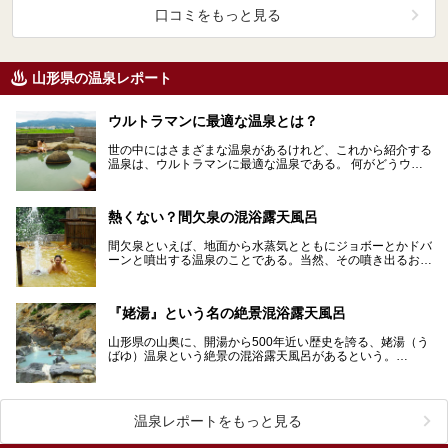
口コミをもっと見る
山形県の温泉レポート
ウルトラマンに最適な温泉とは？
世の中にはさまざまな温泉があるけれど、これから紹介する
温泉は、ウルトラマンに最適な温泉である。 何がどうウル
トラマンに最適なのかは、読んでみてのお楽し…
熱くない？間欠泉の混浴露天風呂
間欠泉といえば、地面から水蒸気とともにジョボーとかドバ
ーンと噴出する温泉のことである。当然、その噴き出るお湯
の温度はとても高い。 そんなデンジャラスな間欠泉、…
『姥湯』という名の絶景混浴露天風呂
山形県の山奥に、開湯から500年近い歴史を誇る、姥湯（う
ばゆ）温泉という絶景の混浴露天風呂があるという。
「姥」という文字に秘められた謎とは、一体…
温泉レポートをもっと見る