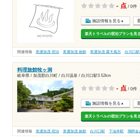
- 点
/ 0件
施設情報を見る
楽天トラベルの宿泊プランを見
関連情報
美濃加茂 宿泊
美濃加茂 旅館
美濃加茂 露天風呂
白川口駅
料理旅館牧ヶ洞
岐阜県 / 加茂郡白川町 / 白川温泉 /
白川口駅3.52km
- 点
/ 0件
施設情報を見る
楽天トラベルの宿泊プランを見
関連情報
美濃加茂 宿泊
美濃加茂 旅館
白川口駅
下油井駅
飛騨金