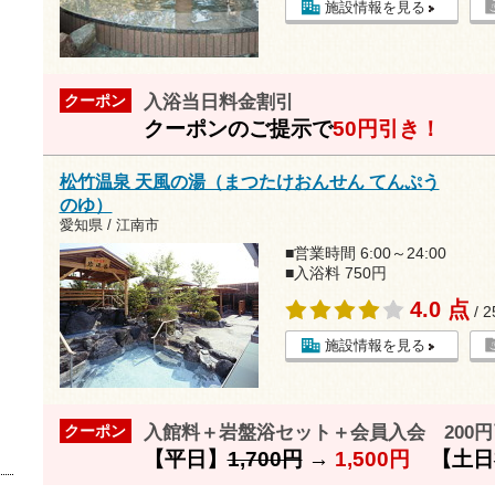
施設情報を見る
入浴当日料金割引
クーポン
クーポンのご提示で
50円引き！
松竹温泉 天風の湯（まつたけおんせん てんぷう
のゆ）
愛知県 / 江南市
■営業時間 6:00～24:00
■入浴料 750円
4.0 点
/ 
施設情報を見る
入館料＋岩盤浴セット＋会員入会 200円
クーポン
【平日】
1,700円
→
1,500円
【土日