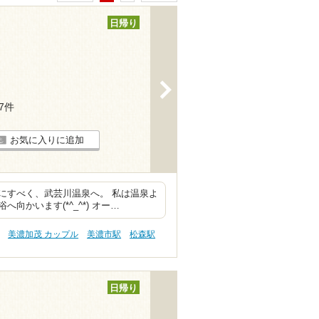
日帰り
>
57件
お気に入りに追加
にすべく、武芸川温泉へ。 私は温泉よ
かいます(*^_^*) オー…
美濃加茂 カップル
美濃市駅
松森駅
日帰り