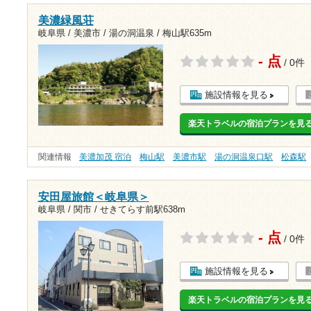
美濃緑風荘
岐阜県 / 美濃市 / 湯の洞温泉 /
梅山駅635m
- 点
/ 0件
施設情報を見る
楽天トラベルの宿泊プランを見
関連情報
美濃加茂 宿泊
梅山駅
美濃市駅
湯の洞温泉口駅
松森駅
安田屋旅館＜岐阜県＞
岐阜県 / 関市 /
せきてらす前駅638m
- 点
/ 0件
施設情報を見る
楽天トラベルの宿泊プランを見