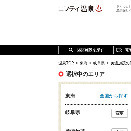
さくっと
温泉探し
温浴施設を探す
電
温泉TOP
>
東海
>
岐阜県
>
美濃加茂の
選択中のエリア
全国から探す
東海
岐阜県
変更