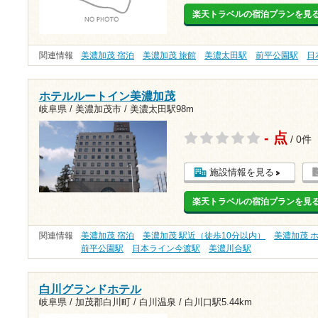
楽天トラベルの宿泊プランを見
関連情報
美濃加茂 宿泊
美濃加茂 旅館
美濃太田駅
前平公園駅
日
ホテルルートイン美濃加茂
岐阜県 / 美濃加茂市 /
美濃太田駅98m
- 点
/ 0件
施設情報を見る
楽天トラベルの宿泊プランを見
関連情報
美濃加茂 宿泊
美濃加茂 駅近（徒歩10分以内）
美濃加茂 
前平公園駅
日本ライン今渡駅
美濃川合駅
白川グランドホテル
岐阜県 / 加茂郡白川町 / 白川温泉 /
白川口駅5.44km