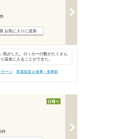
>
7件
お気に入りに追加
い気がした。ロッカーの数がたくさん
くり温泉に入ることができた。
ッサージ
美濃加茂 お食事・食事処
日帰り
>
20件