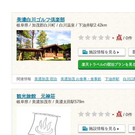
美濃白川ゴルフ倶楽部
岐阜県 / 加茂郡白川町 / 白川温泉 /
下油井駅2.42km
- 点
/ 0件
施設情報を見る
楽天トラベルの宿泊プランを見
関連情報
美濃加茂 宿泊
美濃加茂 お食事・食事処
下油井駅
白川口
観光旅館 元禄荘
岐阜県 / 美濃加茂市 /
美濃太田駅579m
- 点
/ 0件
施設情報を見る