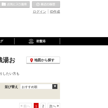
お気に入りの温泉
最近の履歴
ログイン
ID作成
グ
岩盤浴
銭湯お
地図から探す
りしたい方も
並び替え
おすすめ順
前へ
1
2
次へ