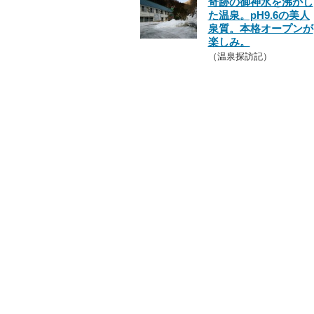
奇跡の御神水を沸かし
た温泉。pH9.6の美人
泉質。本格オープンが
楽しみ。
（温泉探訪記）