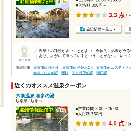
■営業時間 10:00～23:00
■入浴料 800円～
3.3 点
/ 
施設情報を見る
温泉のの種類が多いことがよい。全体的に温度がぬる
あり、人がいて待っているということがない。 ゆっ
20代 男性
関連情報
美濃加茂 冷え性
美濃加茂 子連れOK
美濃加茂 エステ・マ
せきてらす前駅
関駅
関市役所前駅
関口駅
近くのオススメ温泉クーポン
六条温泉 喜多の湯
岐阜県 / 岐阜市
■営業時間 9:00～25:00
■入浴料 750円
4.0 点
/ 