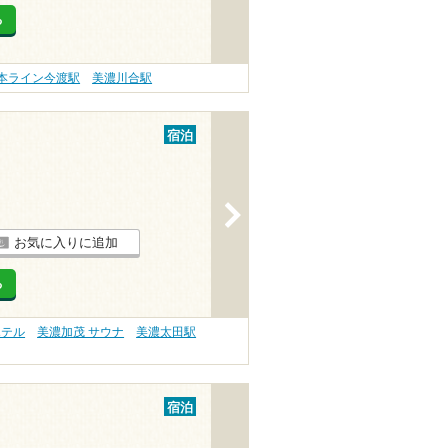
る
本ライン今渡駅
美濃川合駅
宿泊
>
お気に入りに追加
る
ホテル
美濃加茂 サウナ
美濃太田駅
宿泊