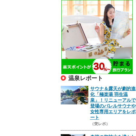
温泉レポート
サウナ＆露天が劇的進
化「極楽湯 羽生温
泉」！リニューアルで
登場のバレルサウナや
女性専用エリアをレポ
ート
（突レポ）