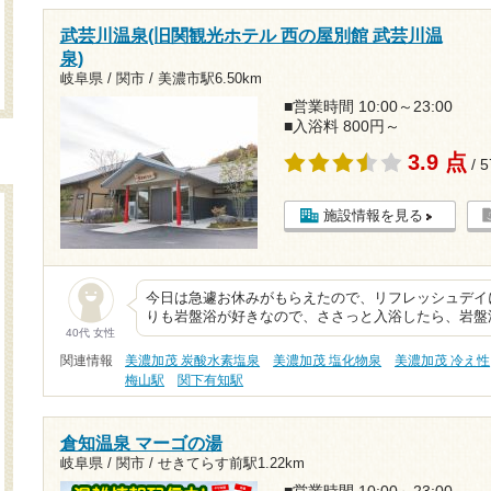
武芸川温泉(旧関観光ホテル 西の屋別館 武芸川温
泉)
岐阜県 / 関市 /
美濃市駅6.50km
■営業時間 10:00～23:00
■入浴料 800円～
3.9 点
/ 
施設情報を見る
今日は急遽お休みがもらえたので、リフレッシュデイ
りも岩盤浴が好きなので、ささっと入浴したら、岩盤浴へ向
40代 女性
関連情報
美濃加茂 炭酸水素塩泉
美濃加茂 塩化物泉
美濃加茂 冷え性
梅山駅
関下有知駅
倉知温泉 マーゴの湯
岐阜県 / 関市 /
せきてらす前駅1.22km