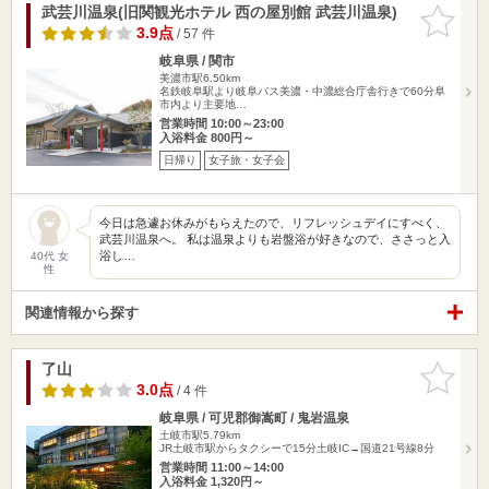
武芸川温泉(旧関観光ホテル 西の屋別館 武芸川温泉)
お気に入
りに追加
3.9点
/ 57 件
岐阜県 / 関市
美濃市駅6.50km
名鉄岐阜駅より岐阜バス美濃・中濃総合庁舎行きで60分阜
市内より主要地…
営業時間 10:00～23:00
入浴料金 800円～
日帰り
女子旅・女子会
今日は急遽お休みがもらえたので、リフレッシュデイにすべく、
武芸川温泉へ。 私は温泉よりも岩盤浴が好きなので、ささっと入
浴し…
40代 女
性
関連情報から探す
了山
お気に入
りに追加
3.0点
/ 4 件
岐阜県 / 可児郡御嵩町 / 鬼岩温泉
土岐市駅5.79km
JR土岐市駅からタクシーで15分土岐IC→国道21号線8分
営業時間 11:00～14:00
入浴料金 1,320円～