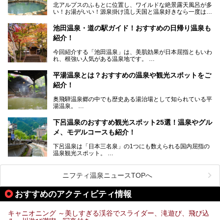
北アルプスのふもとに位置し、ワイルドな絶景露天風呂が多
岐阜の手仕事に触れる旅とともに楽しんでみてはいかがでし
い！お湯がいい！源泉掛け流し天国と温泉好きなら一度は行
ょう！
きたいと思う岐阜県の奥飛騨温泉郷。
───
池田温泉・道の駅ガイド！おすすめの日帰り温泉も
「平湯温泉」「福地温泉」「新平湯温泉」「栃尾温泉」「新
提供元：岐阜県【PR】
紹介！
穂高温泉」と5つの温泉地を総称して奥飛騨温泉郷と呼びま
この記事は岐阜県のPR記事です。
すが、この中でも気軽に日帰りで楽しめる開放感抜群の露天
今回紹介する「池田温泉」は、美肌効果が日本屈指ともいわ
風呂を5ヶ所ご紹介したいと思います。いずれも素晴らしい
れ、根強い人気がある温泉地です。
温泉ですよ！
岐阜県にあり、名古屋からは日帰りで、東京や大阪からなら
温泉旅として利用することができます。
平湯温泉とは？おすすめの温泉や観光スポットをご
紹介！
池田温泉には道の駅があるなど、温泉、観光、買い物と、さ
まざまな楽しみ方が可能です。
奥飛騨温泉郷の中でも歴史ある湯治場として知られている平
そんな池田温泉の魅力を詳しく紹介していきます！
湯温泉。
岐阜県と長野県を結ぶ安房トンネルの開通以来、東京方面か
らの利用客も増え、ますます賑わいを見せています。そこで
下呂温泉のおすすめ観光スポット25選！温泉やグル
今回は、平湯温泉の観光スポットとおすすめの温泉施設を紹
メ、モデルコースも紹介！
介します。気になる温泉をぜひチェックしてみてください。
下呂温泉は「日本三名泉」の1つにも数えられる国内屈指の
温泉観光スポット。
訪れる際には美肌で知られるお湯とあわせて、当地ならでは
のグルメを楽しんだり、周辺にある名所にも足を伸ばしたり
したいもの。
ニフティ温泉ニュースTOPへ
本記事では、下呂温泉エリアにあるおすすめの観光スポット
おすすめのアクティビティ情報
をご紹介するとともに散策する際のモデルコースもご提案。
下呂温泉観光をたっぷりとガイドします！
キャニオニング ～美しすぎる渓谷でスライダー、滝遊び、飛び込