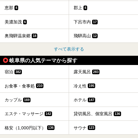
恵那
郡上
4
4
美濃加茂
下呂市内
6
17
奥飛騨温泉郷
飛騨高山
18
12
すべて表示する
岐阜県の人気テーマから探す
宿泊
露天風呂
382
283
お食事・食事処
冷え性
210
195
カップル
ホテル
169
147
エステ・マッサージ
貸切風呂、個室風呂
142
136
格安（1,000円以下）
サウナ
136
123