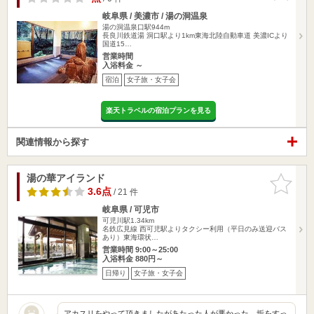
岐阜県 / 美濃市 / 湯の洞温泉
湯の洞温泉口駅944m
長良川鉄道湯 洞口駅より1km東海北陸自動車道 美濃ICより
国道15…
営業時間
入浴料金 ～
宿泊
女子旅・女子会
楽天トラベルの宿泊プランを見る
関連情報から探す
湯の華アイランド
お気に入
りに追加
3.6点
/ 21 件
岐阜県 / 可児市
可児川駅1.34km
名鉄広見線 西可児駅よりタクシー利用（平日のみ送迎バス
あり）東海環状…
営業時間 9:00～25:00
入浴料金 880円～
日帰り
女子旅・女子会
アカスリをやって頂きましたがあたった人が悪かった。垢をすっ