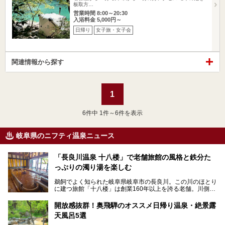
板取方…
営業時間 8:00～20:30
入浴料金 5,000円～
日帰り
女子旅・女子会
関連情報から探す
1
6
件中 1件～6件を表示
岐阜県のニフティ温泉ニュース
「長良川温泉 十八楼」で老舗旅館の風格と鉄分た
っぷりの濁り湯を楽しむ
鵜飼でよく知られた岐阜県岐阜市の長良川。この川のほとり
に建つ旅館「十八楼」は創業160年以上を誇る老舗。川側の
客室からは長良川を一望、温泉はインパクトのある赤褐色の
濁り湯で、地産地消にこだわった食事も定評があります。
開放感抜群！奥飛騨のオススメ日帰り温泉・絶景露
天風呂5選
そして大浴場は日帰り入浴もできるんですよ。泊まりでも日
帰りでも楽しめる「十八楼」を、周辺の川原町の町並みや、