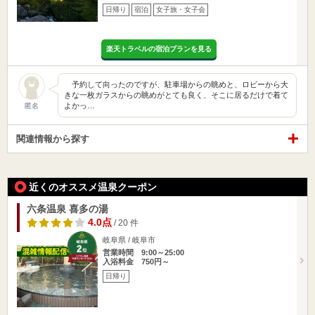
日帰り
宿泊
女子旅・女子会
楽天トラベルの宿泊プランを見る
予約して向ったのですが、駐車場からの眺めと、ロビーから大
きな一枚ガラスからの眺めがとても良く、そこに居るだけで着て
よかっ…
匿名
関連情報から探す
近くのオススメ温泉クーポン
六条温泉 喜多の湯
4.0点
/ 20 件
岐阜県 / 岐阜市
営業時間 9:00～25:00
入浴料金 750円～
日帰り