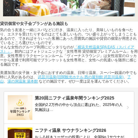
貸切個室や女子会プランがある施設も
気の合う友達と一緒にスパなどに行き、温泉に入ったり、美味しいものを食べた
り、エステを受けたりするのはとても楽しいもの。つい盛り上がってしまうことも
あるので、できればそういった客層にあった雰囲気の施設や貸切の個室が用意され
ているところ選びたいものです。
そんな女性のグループ利用にピッタリなのが
「横浜天然温泉SPA EAS（スパ イア
ス）」
。館内にはフォトジェニックな「女性専用 貸切個室プレミアムルーム」を用
意。女性専用リラクセーションルーム「ヴィーナスラウンジ」は女性浴室のロッカ
ーから直通で利用可能でブランケットも女性専用と、女性への気遣いを随所に感じ
る施設です。
美濃加茂の女子旅・女子会におすすめの温泉、日帰り温泉、スーパー銭湯の中でも
特に人気があるのは、
武芸川温泉(旧関観光ホテル 西の屋別館 武芸川温泉)
、
了
山
、
湯の洞温泉 湯本館
などの施設です。ぜひ一度は足を運んでみてください。
第20回ニフティ温泉年間ランキング2025
全国約2.2万件の中から頂点に選ばれた、2025年の人
気施設は…
ニフティ温泉 サウナランキング2026
おふろ好きユーザーの投票により、全国No.1サウナが