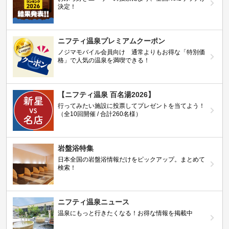
決定！
ニフティ温泉プレミアムクーポン
ノジマモバイル会員向け 通常よりもお得な「特別価
格」で人気の温泉を満喫できる！
【ニフティ温泉 百名湯2026】
行ってみたい施設に投票してプレゼントを当てよう！
（全10回開催 / 合計260名様）
岩盤浴特集
日本全国の岩盤浴情報だけをピックアップ。まとめて
検索！
ニフティ温泉ニュース
温泉にもっと行きたくなる！お得な情報を掲載中