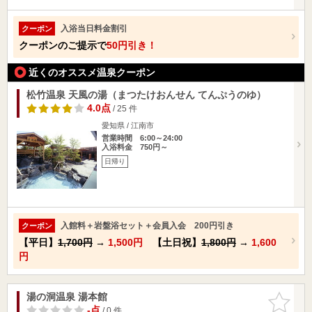
入浴当日料金割引
クーポン
クーポンのご提示で
50円引き！
近くのオススメ温泉クーポン
松竹温泉 天風の湯（まつたけおんせん てんぷうのゆ）
4.0点
/ 25 件
愛知県 / 江南市
営業時間 6:00～24:00
入浴料金 750円～
日帰り
入館料＋岩盤浴セット＋会員入会 200円引き
クーポン
【平日】
1,700円
→
1,500円
【土日祝】
1,800円
→
1,600
円
湯の洞温泉 湯本館
お気に入
りに追加
-点
/ 0 件