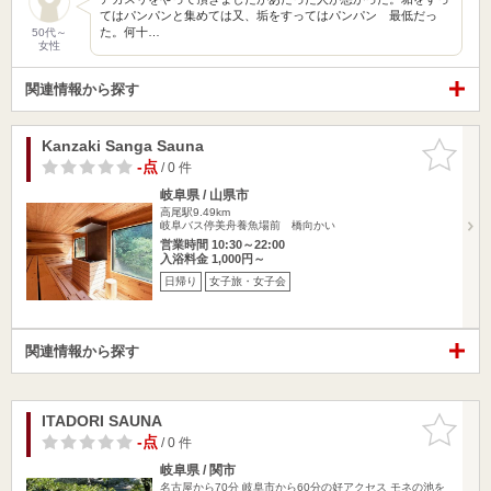
てはパンパンと集めては又、垢をすってはパンパン 最低だっ
た。何十…
50代～
女性
関連情報から探す
Kanzaki Sanga Sauna
お気に入
りに追加
-点
/ 0 件
岐阜県 / 山県市
高尾駅9.49km
岐阜バス停美舟養魚場前 橋向かい
営業時間 10:30～22:00
入浴料金 1,000円～
日帰り
女子旅・女子会
関連情報から探す
ITADORI SAUNA
お気に入
りに追加
-点
/ 0 件
岐阜県 / 関市
名古屋から70分 岐阜市から60分の好アクセス モネの池を