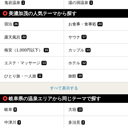
鬼岩温泉
湯の洞温泉
1
1
美濃加茂の人気テーマから探す
宿泊
お食事・食事処
26
24
露天風呂
サウナ
22
17
格安（1,000円以下）
カップル
15
13
エステ・マッサージ
ホテル
13
12
ひとり旅・一人旅
旅館
11
10
すべて表示する
岐阜県の温泉エリアから同じテーマで探す
岐阜
大垣
8
10
中津川
多治見
3
2