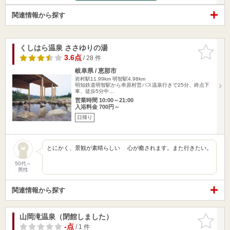
関連情報から探す
くしはら温泉 ささゆりの湯
お気に入
りに追加
3.6点
/ 28 件
岐阜県 / 恵那市
岩村駅11.99km
明智駅4.98km
明知鉄道明智駅から串原村営バス温泉行きで25分、終点下
車、徒歩5分中…
営業時間 10:00～21:00
入浴料金 700円～
日帰り
とにかく、景観が素晴らしい 心が癒されます。また行きたい。
50代～
男性
関連情報から探す
山岡滝温泉（閉館しました）
お気に入
りに追加
-点
/ 1 件