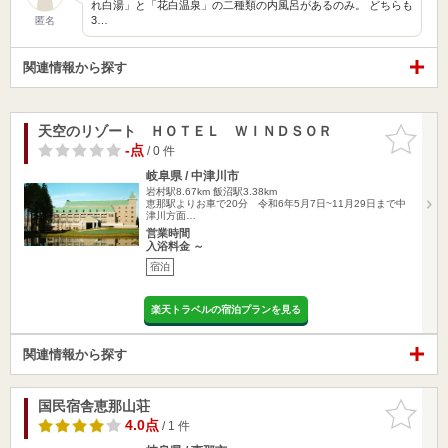
れ白湯」と「花白温泉」の二種類の内風呂があるのみ。 どちらも
3…
匿名
関連情報から探す
天空のリゾート ＨＯＴＥＬ ＷＩＮＤＳＯＲ
お気に入
りに追加
-点
/ 0 件
岐阜県 / 中津川市
岩村駅8.67km
飯沼駅3.38km
恵那駅よりお車で20分 令和6年5月7日~11月29日まで中
津川方面…
営業時間
入浴料金 ～
宿泊
楽天トラベルの宿泊プランを見る
関連情報から探す
国民宿舎恵那山荘
お気に入
りに追加
4.0点
/ 1 件