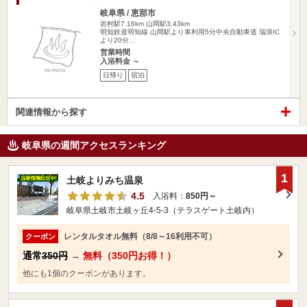
岐阜県 / 恵那市
岩村駅7.16km
山岡駅3.43km
明知鉄道明知線 山岡駅より車利用5分中央自動車道 瑞浪IC
より20分…
営業時間
入浴料金 ～
日帰り
宿泊
関連情報から探す
岐阜県の週間アクセスランキング
1
土岐よりみち温泉
4.5
入浴料：
850円～
岐阜県土岐市土岐ヶ丘4-5-3（テラスゲート土岐内）
レンタルタオル無料（8/8～16利用不可）
クーポン
通常
350円
→
無料（350円お得！）
他にも1個のクーポンがあります。