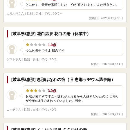
とにかく、景観が素晴らしい 心が癒されます。また行きたい。
ぶりぶりさん
| 性別：男性 | 年代：50代～
投稿日：2025年11月30日
[岐阜県/恵那] 花白温泉 花白の湯（休業中）
1.0点
今は休業中ですよ 残念です
ゲストさん
| 性別：男性 | 年代：10代
投稿日：2025年8月14日
[岐阜県/恵那] 恵那はなれの宿（旧 恵那ラヂウム温泉館）
3.0点
お湯が良すぎてすごく疲れがとれるから大好きだったのに 日帰り
が今年の3月で終わっていました。残念。
ニッチさん
| 性別：女性 | 年代：40代
投稿日：2023年9月27日
[岐阜県/恵那] くしはら温泉 ささゆりの湯