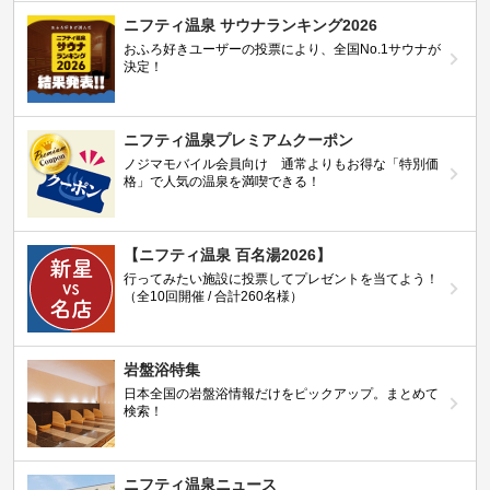
ニフティ温泉 サウナランキング2026
おふろ好きユーザーの投票により、全国No.1サウナが
決定！
ニフティ温泉プレミアムクーポン
ノジマモバイル会員向け 通常よりもお得な「特別価
格」で人気の温泉を満喫できる！
【ニフティ温泉 百名湯2026】
行ってみたい施設に投票してプレゼントを当てよう！
（全10回開催 / 合計260名様）
岩盤浴特集
日本全国の岩盤浴情報だけをピックアップ。まとめて
検索！
ニフティ温泉ニュース