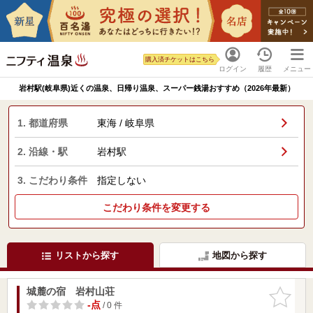
購入済チケットはこちら
ログイン
履歴
メニュー
岩村駅(岐阜県)近くの温泉、日帰り温泉、スーパー銭湯おすすめ（2026年最新）
1. 都道府県
東海 / 岐阜県
2. 沿線・駅
岩村駅
3. こだわり条件
指定しない
こだわり条件を変更する
リストから探す
地図から探す
城麓の宿 岩村山荘
お気に入
りに追加
-点
/ 0 件