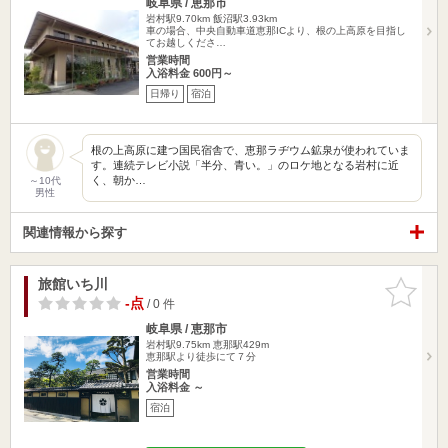
岐阜県 / 恵那市
岩村駅9.70km
飯沼駅3.93km
車の場合、中央自動車道恵那ICより、根の上高原を目指し
てお越しくださ…
営業時間
入浴料金 600円～
日帰り
宿泊
根の上高原に建つ国民宿舎で、恵那ラヂウム鉱泉が使われていま
す。連続テレビ小説「半分、青い。」のロケ地となる岩村に近
く、朝か…
～10代
男性
関連情報から探す
旅館いち川
お気に入
りに追加
-点
/ 0 件
岐阜県 / 恵那市
岩村駅9.75km
恵那駅429m
恵那駅より徒歩にて７分
営業時間
入浴料金 ～
宿泊