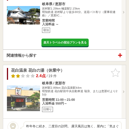
岐阜県 / 恵那市
岩村駅1.29km
極楽駅2.15km
明知鉄道 岩村駅より徒歩30分。送迎バス有り（要事前連
絡）／恵那IC…
営業時間
入浴料金 ～
宿泊
楽天トラベルの宿泊プランを見る
関連情報から探す
花白温泉 花白の湯（休業中）
お気に入
りに追加
2.4点
/ 19 件
岐阜県 / 恵那市
岩村駅2.89km
花白温泉駅44m
明智鉄道 花白駅前中央自動車道 瑞浪、または恵那ICより2
5分
営業時間 11:00～21:00
入浴料金 550円～
日帰り
昨年冬に続き、二度目の訪問。 露天風呂は無く、屋内に「気まぐ