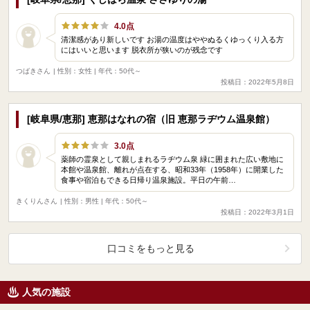
4.0点
清潔感があり新しいです お湯の温度はややぬるくゆっくり入る方
にはいいと思います 脱衣所が狭いのが残念です
つばきさん
| 性別：女性 | 年代：50代～
投稿日：2022年5月8日
[岐阜県/恵那] 恵那はなれの宿（旧 恵那ラヂウム温泉館）
3.0点
薬師の霊泉として親しまれるラヂウム泉 緑に囲まれた広い敷地に
本館や温泉館、離れが点在する、昭和33年（1958年）に開業した
食事や宿泊もできる日帰り温泉施設。平日の午前…
きくりんさん
| 性別：男性 | 年代：50代～
投稿日：2022年3月1日
口コミをもっと見る
人気の施設