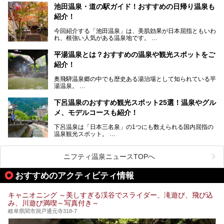
───
池田温泉・道の駅ガイド！おすすめの日帰り温泉も
「平湯温泉」「福地温泉」「新平湯温泉」「栃尾温泉」「新
提供元：岐阜県【PR】
紹介！
穂高温泉」と5つの温泉地を総称して奥飛騨温泉郷と呼びま
この記事は岐阜県のPR記事です。
すが、この中でも気軽に日帰りで楽しめる開放感抜群の露天
今回紹介する「池田温泉」は、美肌効果が日本屈指ともいわ
風呂を5ヶ所ご紹介したいと思います。いずれも素晴らしい
れ、根強い人気がある温泉地です。
温泉ですよ！
岐阜県にあり、名古屋からは日帰りで、東京や大阪からなら
温泉旅として利用することができます。
平湯温泉とは？おすすめの温泉や観光スポットをご
紹介！
池田温泉には道の駅があるなど、温泉、観光、買い物と、さ
まざまな楽しみ方が可能です。
奥飛騨温泉郷の中でも歴史ある湯治場として知られている平
そんな池田温泉の魅力を詳しく紹介していきます！
湯温泉。
岐阜県と長野県を結ぶ安房トンネルの開通以来、東京方面か
らの利用客も増え、ますます賑わいを見せています。そこで
下呂温泉のおすすめ観光スポット25選！温泉やグル
今回は、平湯温泉の観光スポットとおすすめの温泉施設を紹
メ、モデルコースも紹介！
介します。気になる温泉をぜひチェックしてみてください。
下呂温泉は「日本三名泉」の1つにも数えられる国内屈指の
温泉観光スポット。
訪れる際には美肌で知られるお湯とあわせて、当地ならでは
のグルメを楽しんだり、周辺にある名所にも足を伸ばしたり
したいもの。
ニフティ温泉ニュースTOPへ
本記事では、下呂温泉エリアにあるおすすめの観光スポット
おすすめのアクティビティ情報
をご紹介するとともに散策する際のモデルコースもご提案。
下呂温泉観光をたっぷりとガイドします！
キャニオニング ～美しすぎる渓谷でスライダー、滝遊び、飛び込
み、川遊び満喫～写真付き～
岐阜県関市洞戸通元寺318-7