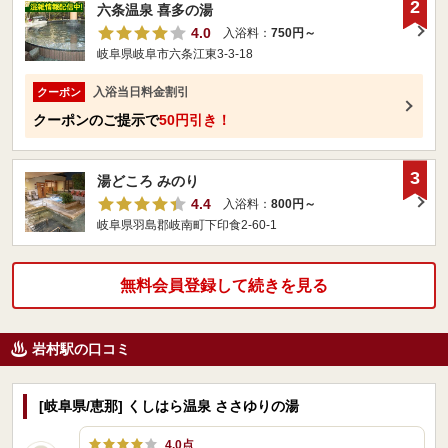
2
六条温泉 喜多の湯
4.0
入浴料：
750円～
岐阜県岐阜市六条江東3-3-18
入浴当日料金割引
クーポン
クーポンのご提示で
50円引き！
3
湯どころ みのり
4.4
入浴料：
800円～
岐阜県羽島郡岐南町下印食2‐60‐1
無料会員登録して続きを見る
岩村駅の口コミ
[岐阜県/恵那] くしはら温泉 ささゆりの湯
4.0点