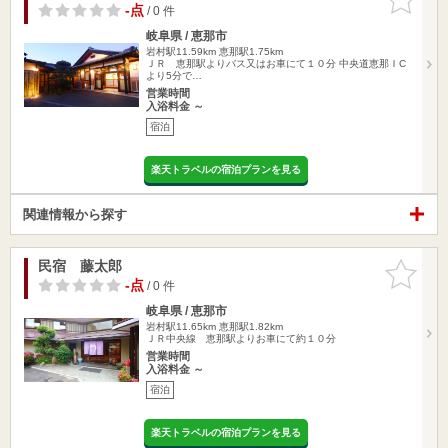
りに追加
-点
/ 0 件
岐阜県 / 恵那市
岩村駅11.59km
恵那駅1.75km
ＪＲ 恵那駅よりバス又はお車にて１０分 中央道恵那ＩC
より5分で…
営業時間
入浴料金 ～
宿泊
楽天トラベルの宿泊プランを見る
関連情報から探す
民宿 藤太郎
お気に入
りに追加
-点
/ 0 件
岐阜県 / 恵那市
岩村駅11.65km
恵那駅1.82km
ＪＲ中央線 恵那駅よりお車にて約１０分
営業時間
入浴料金 ～
宿泊
楽天トラベルの宿泊プランを見る