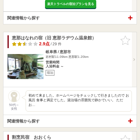
楽天トラベルの宿泊プランを見る
関連情報から探す
恵那はなれの宿（旧 恵那ラヂウム温泉館）
お気に入
りに追加
2.9点
/ 29 件
岐阜県 / 恵那市
岩村駅11.09km
恵那駅1.20km
営業時間
入浴料金 ～
宿泊
初めて来ました。ホームページをチェックして行きましたので お
風呂 食事と満足でした。湯治場の雰囲気で静かでいい。 ただ
お…
50代～
女性
関連情報から探す
割烹民宿 おおくら
お気に入