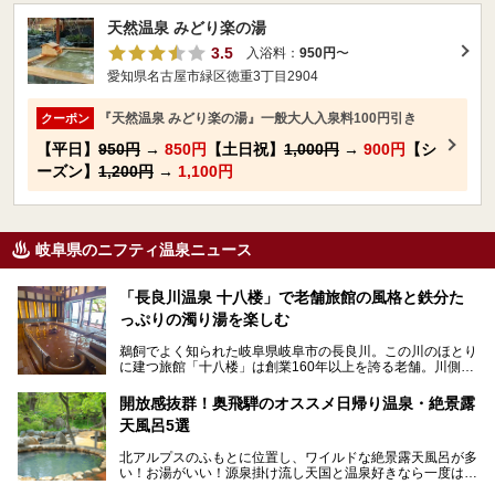
天然温泉 みどり楽の湯
3.5
入浴料：
950円
〜
愛知県名古屋市緑区徳重3丁目2904
『天然温泉 みどり楽の湯』一般大人入泉料100円引き
クーポン
【平日】
950円
→
850円
【土日祝】
1,000円
→
900円
【シ
ーズン】
1,200円
→
1,100円
岐阜県のニフティ温泉ニュース
「長良川温泉 十八楼」で老舗旅館の風格と鉄分た
っぷりの濁り湯を楽しむ
鵜飼でよく知られた岐阜県岐阜市の長良川。この川のほとり
に建つ旅館「十八楼」は創業160年以上を誇る老舗。川側の
客室からは長良川を一望、温泉はインパクトのある赤褐色の
濁り湯で、地産地消にこだわった食事も定評があります。
開放感抜群！奥飛騨のオススメ日帰り温泉・絶景露
天風呂5選
そして大浴場は日帰り入浴もできるんですよ。泊まりでも日
帰りでも楽しめる「十八楼」を、周辺の川原町の町並みや、
北アルプスのふもとに位置し、ワイルドな絶景露天風呂が多
岐阜の手仕事に触れる旅とともに楽しんでみてはいかがでし
い！お湯がいい！源泉掛け流し天国と温泉好きなら一度は行
ょう！
きたいと思う岐阜県の奥飛騨温泉郷。